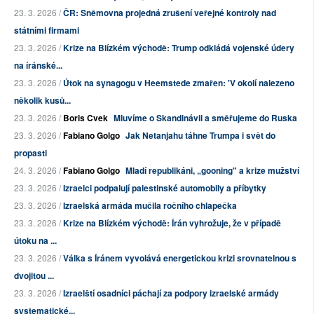
23. 3. 2026 /
ČR: Sněmovna projedná zrušení veřejné kontroly nad
státními firmami
23. 3. 2026 /
Krize na Blízkém východě: Trump odkládá vojenské údery
na íránské...
23. 3. 2026 /
Útok na synagogu v Heemstede zmařen: 'V okolí nalezeno
několik kusů...
23. 3. 2026 /
Boris Cvek
Mluvíme o Skandinávii a směřujeme do Ruska
23. 3. 2026 /
Fabiano Golgo
Jak Netanjahu táhne Trumpa i svět do
propasti
24. 3. 2026 /
Fabiano Golgo
Mladí republikáni, „gooning" a krize mužství
23. 3. 2026 /
Izraelci podpalují palestinské automobily a příbytky
23. 3. 2026 /
Izraelská armáda mučila ročního chlapečka
23. 3. 2026 /
Krize na Blízkém východě: Írán vyhrožuje, že v případě
útoku na ...
23. 3. 2026 /
Válka s Íránem vyvolává energetickou krizi srovnatelnou s
dvojitou ...
23. 3. 2026 /
Izraelští osadníci páchají za podpory izraelské armády
systematické...