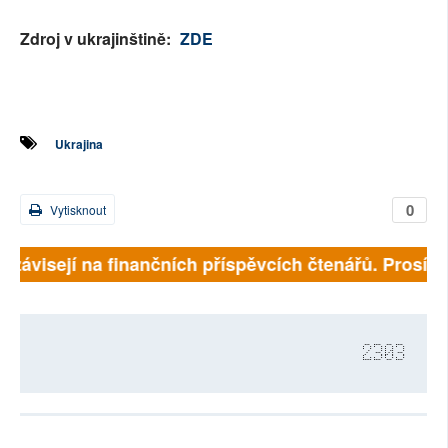
Zdroj v ukrajinštině:
ZDE
Ukrajina
0
Vytisknout
ě závisejí na finančních příspěvcích čtenářů. Prosíme,
2303