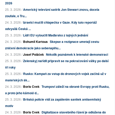
2026
25. 3. 2026 /
Americký televizní satirik Jon Stewart znovu, docela
zoufale, o Tru...
24. 3. 2026 /
Izraelci mučili chlapečka v Gaze. Kdy tuto reportáž
odvysílá Česká ...
25. 3. 2026 /
Lídři EU vyloučili Maďarsko z tajných jednání
24. 3. 2026 /
Bohumil Kartous
Skepse a rezignace umetají cestu
zničení demokracie jako sebenaplňu...
24. 3. 2026 /
Josef Poláček
Několik poznámek k letenské demonstraci
25. 3. 2026 /
Zelenskyj nařídil připravit se na pokračování války po další
tři roky
25. 3. 2026 /
Rusko: Kampaň za vstup do dronových vojsk začíná už v
mateřských šk...
24. 3. 2026 /
Boris Cvek
Trumpovi záleží na obraně Evropy proti Rusku,
a proto jeho kámoši d...
25. 3. 2026 /
Britská policie vidí za zapálením sanitek antisemitský
motiv
24. 3. 2026 /
Boris Cvek
Digitalizace stavebního řízení je odložena do