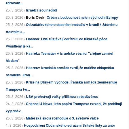
zdravotn...
25. 3. 2026 /
Izraelci jsou nadlidi
25. 3. 2026 /
Boris Cvek
Orbán a budoucnost nejen východní Evropy
25. 3. 2026 /
Od začátku tohoto desetiletí nedošlo v Izraeli k žádnému
trestnímu ...
25. 3. 2026 /
Libanon: Lidé zůstávají odříznuti od lékařské péče.
Vysídlený je ka...
25. 3. 2026 /
Haaretz: Teenager v izraelské věznici "zřejmě zemřel
hladem"
25. 3. 2026 /
Haaretz: Izraelská armáda tvrdí, že malého chlapečka
nemučila. Zran...
25. 3. 2026 /
Krize na Blízkém východě: Íránská armáda zesměšňuje
Trumpova tvr...
25. 3. 2026 /
USA prohrávají války přílišnou sebedůvěrou
24. 3. 2026 /
Channel 4 News: Írán popírá Trumpovo tvrzení, že probíhají
vyjednáv...
25. 3. 2026 /
Mateřská škola rozhoduje o 3. světové válce
1. 3. 2026 /
Hospodaření Občanského sdružení Britské listy za únor