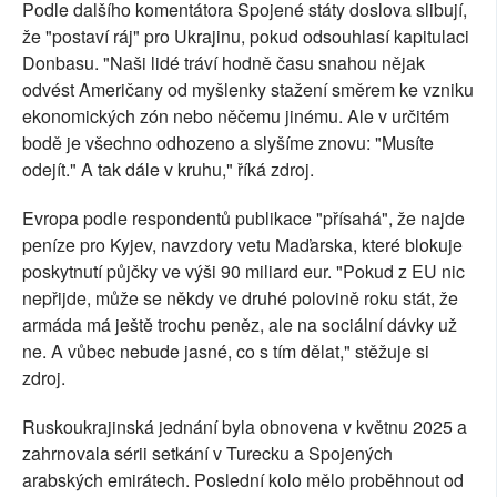
Podle dalšího komentátora Spojené státy doslova slibují,
že "postaví ráj" pro Ukrajinu, pokud odsouhlasí kapitulaci
Donbasu. "Naši lidé tráví hodně času snahou nějak
odvést Američany od myšlenky stažení směrem ke vzniku
ekonomických zón nebo něčemu jinému. Ale v určitém
bodě je všechno odhozeno a slyšíme znovu: "Musíte
odejít." A tak dále v kruhu," říká zdroj.
Evropa podle respondentů publikace "přísahá", že najde
peníze pro Kyjev, navzdory vetu Maďarska, které blokuje
poskytnutí půjčky ve výši 90 miliard eur. "Pokud z EU nic
nepřijde, může se někdy ve druhé polovině roku stát, že
armáda má ještě trochu peněz, ale na sociální dávky už
ne. A vůbec nebude jasné, co s tím dělat," stěžuje si
zdroj.
Ruskoukrajinská jednání byla obnovena v květnu 2025 a
zahrnovala sérii setkání v Turecku a Spojených
arabských emirátech. Poslední kolo mělo proběhnout od