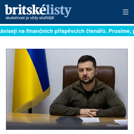
ávisejí na finančních příspěvcích čtenářů. Prosíme, p
PŘIHLÁSIT
AKTUÁLNÍ VYDÁNÍ
ARCHIV
ROZHOVORY
TÉMATA
NEJČTENĚJŠÍ ZA 7 DNÍ
AUTOŘI
PŘÍSPĚVKY NA PROVOZ