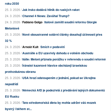
roku 2030
25. 3. 2026 /
Jak Irsko dodává hliník do ruských raket
24. 3. 2026 /
Channel 4 News: Zaváhal Trump?
24. 3. 2026 /
Fabiano Golgo
Italové zamítli soudní reformu Giorgie
Meloniové
25. 3. 2026 /
Nové oboustranné solární články dosahují účinnosti přes
32 %
24. 3. 2026 /
Arnošt Kult
Smích v podsvětí
25. 3. 2026 /
Austrálie a EU uzavřely dohodu o volném obchodu
25. 3. 2026 /
Itálie: Meloni přiznala porážku v referendu o soudní reformě
25. 3. 2026 /
Íránské kazetové hlavice obcházejí izraelskou
protivzdušnou obranu
25. 3. 2026 /
USA hrozí odstoupením z jednání, pokud se Ukrajina
nepodřídí
25. 3. 2026 /
Německá AfD je podezřelá z předávání tajných dokumentů
EU Rusku
25. 3. 2026 /
Tato středomořská dieta by mohla udržet váš mozek
bystrý i během st...