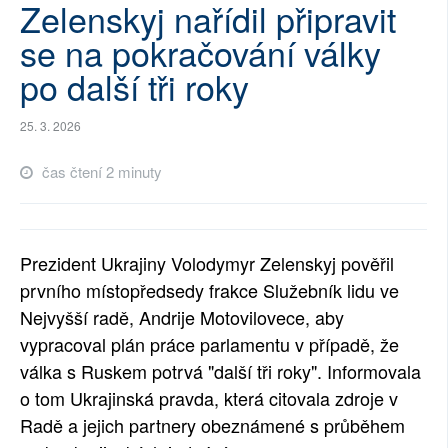
Zelenskyj nařídil připravit
SOCIÁLNÍ SÍTĚ
se na pokračování války
RUBRIKY
po další tři roky
PLNÁ VERZE STRÁNEK
25. 3. 2026
čas čtení 2 minuty
Prezident Ukrajiny Volodymyr Zelenskyj pověřil
prvního místopředsedy frakce Služebník lidu ve
Nejvyšší radě, Andrije Motovilovece, aby
vypracoval plán práce parlamentu v případě, že
válka s Ruskem potrvá "další tři roky". Informovala
o tom Ukrajinská pravda, která citovala zdroje v
Radě a jejich partnery obeznámené s průběhem