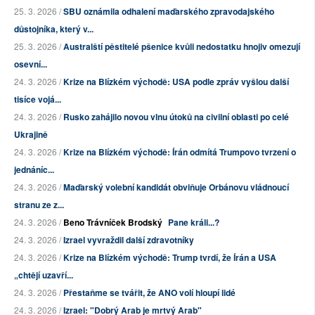
25. 3. 2026 /
SBU oznámila odhalení maďarského zpravodajského
důstojníka, který v...
25. 3. 2026 /
Australští pěstitelé pšenice kvůli nedostatku hnojiv omezují
osevní...
24. 3. 2026 /
Krize na Blízkém východě: USA podle zpráv vyšlou další
tisíce vojá...
24. 3. 2026 /
Rusko zahájilo novou vlnu útoků na civilní oblasti po celé
Ukrajině
24. 3. 2026 /
Krize na Blízkém východě: Írán odmítá Trumpovo tvrzení o
jednáníc...
24. 3. 2026 /
Maďarský volební kandidát obviňuje Orbánovu vládnoucí
stranu ze z...
24. 3. 2026 /
Beno Trávníček Brodský
Pane králi...?
24. 3. 2026 /
Izrael vyvraždil další zdravotníky
24. 3. 2026 /
Krize na Blízkém východě: Trump tvrdí, že Írán a USA
„chtějí uzavří...
24. 3. 2026 /
Přestaňme se tvářit, že ANO volí hloupí lidé
24. 3. 2026 /
Izrael: "Dobrý Arab je mrtvý Arab"