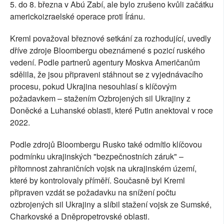
5. do 8. března v Abú Zabí, ale bylo zrušeno kvůli začátku
americkoizraelské operace proti Íránu.
Kreml považoval březnové setkání za rozhodující, uvedly
dříve zdroje Bloombergu obeznámené s pozicí ruského
vedení. Podle partnerů agentury Moskva Američanům
sdělila, že jsou připraveni stáhnout se z vyjednávacího
procesu, pokud Ukrajina nesouhlasí s klíčovým
požadavkem – stažením Ozbrojených sil Ukrajiny z
Doněcké a Luhanské oblasti, které Putin anektoval v roce
2022.
Podle zdrojů Bloombergu Rusko také odmítlo klíčovou
podmínku ukrajinských "bezpečnostních záruk" –
přítomnost zahraničních vojsk na ukrajinském území,
které by kontrolovaly příměří. Současně byl Kreml
připraven vzdát se požadavku na snížení počtu
ozbrojených sil Ukrajiny a slíbil stažení vojsk ze Sumské,
Charkovské a Dněpropetrovské oblasti.