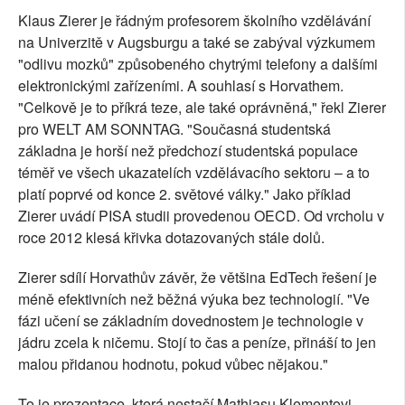
Klaus Zierer je řádným profesorem školního vzdělávání
na Univerzitě v Augsburgu a také se zabýval výzkumem
"odlivu mozků" způsobeného chytrými telefony a dalšími
elektronickými zařízeními. A souhlasí s Horvathem.
"Celkově je to příkrá teze, ale také oprávněná," řekl Zierer
pro WELT AM SONNTAG. "Současná studentská
základna je horší než předchozí studentská populace
téměř ve všech ukazatelích vzdělávacího sektoru – a to
platí poprvé od konce 2. světové války." Jako příklad
Zierer uvádí PISA studii provedenou OECD. Od vrcholu v
roce 2012 klesá křivka dotazovaných stále dolů.
Zierer sdílí Horvathův závěr, že většina EdTech řešení je
méně efektivních než běžná výuka bez technologií. "Ve
fázi učení se základním dovednostem je technologie v
jádru zcela k ničemu. Stojí to čas a peníze, přináší to jen
malou přidanou hodnotu, pokud vůbec nějakou."
To je prezentace, která nestačí Mathiasu Klementovi,