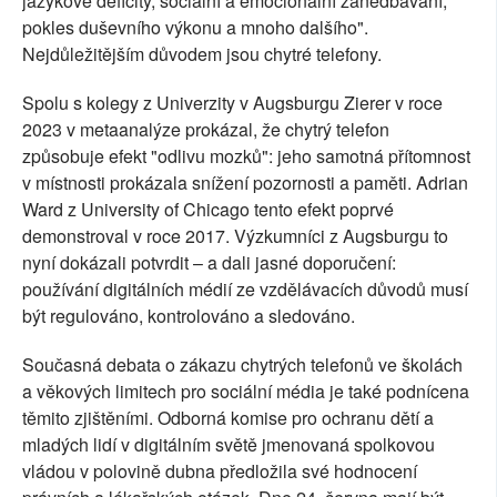
jazykové deficity, sociální a emocionální zanedbávání,
pokles duševního výkonu a mnoho dalšího".
Nejdůležitějším důvodem jsou chytré telefony.
Spolu s kolegy z Univerzity v Augsburgu Zierer v roce
2023 v metaanalýze prokázal, že chytrý telefon
způsobuje efekt "odlivu mozků": jeho samotná přítomnost
v místnosti prokázala snížení pozornosti a paměti. Adrian
Ward z University of Chicago tento efekt poprvé
demonstroval v roce 2017. Výzkumníci z Augsburgu to
nyní dokázali potvrdit – a dali jasné doporučení:
používání digitálních médií ze vzdělávacích důvodů musí
být regulováno, kontrolováno a sledováno.
Současná debata o zákazu chytrých telefonů ve školách
a věkových limitech pro sociální média je také podnícena
těmito zjištěními. Odborná komise pro ochranu dětí a
mladých lidí v digitálním světě jmenovaná spolkovou
vládou v polovině dubna předložila své hodnocení