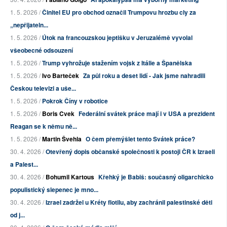
1. 5. 2026 /
Činitel EU pro obchod označil Trumpovu hrozbu cly za
„nepřijateln...
1. 5. 2026 /
Útok na francouzskou jeptišku v Jeruzalémě vyvolal
všeobecné odsouzení
1. 5. 2026 /
Trump vyhrožuje stažením vojsk z Itálie a Španělska
1. 5. 2026 /
Ivo Barteček
Za půl roku a deset lidí - Jak jsme nahradili
Českou televizi a uše...
1. 5. 2026 /
Pokrok Číny v robotice
1. 5. 2026 /
Boris Cvek
Federální svátek práce mají i v USA a prezident
Reagan se k němu ně...
1. 5. 2026 /
Martin Švehla
O čem přemýšlet tento Svátek práce?
30. 4. 2026 /
Otevřený dopis občanské společnosti k postoji ČR k Izraeli
a Palest...
30. 4. 2026 /
Bohumil Kartous
Křehký je Babiš: současný oligarchicko
populistický slepenec je mno...
30. 4. 2026 /
Izrael zadržel u Kréty flotilu, aby zachránil palestinské děti
od j...