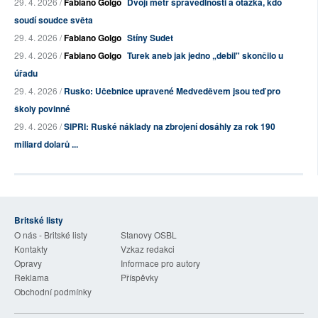
29. 4. 2026 /
Fabiano Golgo
Dvojí metr spravedlnosti a otázka, kdo
soudí soudce světa
29. 4. 2026 /
Fabiano Golgo
Stíny Sudet
29. 4. 2026 /
Fabiano Golgo
Turek aneb jak jedno „debil" skončilo u
úřadu
29. 4. 2026 /
Rusko: Učebnice upravené Medveděvem jsou teď pro
školy povinné
29. 4. 2026 /
SIPRI: Ruské náklady na zbrojení dosáhly za rok 190
miliard dolarů ...
Britské listy
O nás - Britské listy
Stanovy OSBL
Kontakty
Vzkaz redakci
Opravy
Informace pro autory
Reklama
Příspěvky
Obchodní podmínky