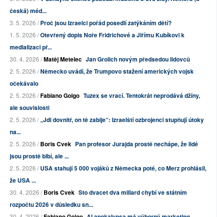
česká) méd...
3. 5. 2026 /
Proč jsou Izraelci pořád posedlí zatýkáním dětí?
1. 5. 2026 /
Otevřený dopis Noře Fridrichové a Jiřímu Kubíkovi k
medializaci př...
30. 4. 2026 /
Matěj Metelec
Jan Grolich novým předsedou lidovců
2. 5. 2026 /
Německo uvádí, že Trumpovo stažení amerických vojsk
očekávalo
2. 5. 2026 /
Fabiano Golgo
Tuzex se vrací. Tentokrát neprodává džíny,
ale souvislosti
2. 5. 2026 /
„Jdi dovnitř, on tě zabije“: Izraelští ozbrojenci stupňují útoky
na...
2. 5. 2026 /
Boris Cvek
Pan profesor Jurajda prostě nechápe, že lidé
jsou prostě blbí, ale ...
2. 5. 2026 /
USA stahují 5 000 vojáků z Německa poté, co Merz prohlásil,
že USA ...
30. 4. 2026 /
Boris Cvek
Sto dvacet dva miliard chybí ve státním
rozpočtu 2026 v důsledku sn...
30. 4. 2026 /
Fabiano Golgo
AI apokalypsa má výborný marketing