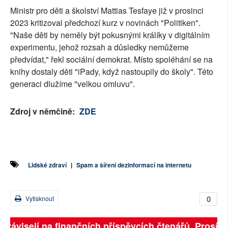
Ministr pro děti a školství Mattias Tesfaye již v prosinci
2023 kritizoval předchozí kurz v novinách "Politiken".
"Naše děti by neměly být pokusnými králíky v digitálním
experimentu, jehož rozsah a důsledky nemůžeme
předvídat," řekl sociální demokrat. Místo spoléhání se na
knihy dostaly děti "iPady, když nastoupily do školy". Této
generaci dlužíme "velkou omluvu".
Zdroj v němčině:
ZDE
Lidské zdraví
|
Spam a šíření dezinformací na internetu
0
Vytisknout
 závisejí na finančních příspěvcích čtenářů. Prosíme, 