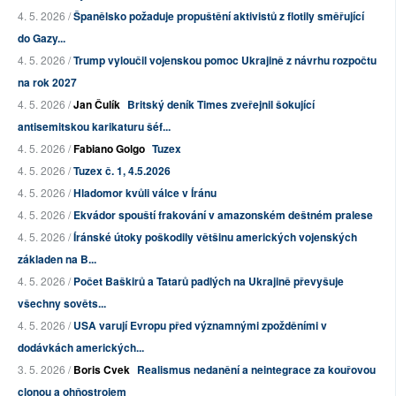
4. 5. 2026 /
Španělsko požaduje propuštění aktivistů z flotily směřující
do Gazy...
4. 5. 2026 /
Trump vyloučil vojenskou pomoc Ukrajině z návrhu rozpočtu
na rok 2027
4. 5. 2026 /
Jan Čulík
Britský deník Times zveřejnil šokující
antisemitskou karikaturu šéf...
4. 5. 2026 /
Fabiano Golgo
Tuzex
4. 5. 2026 /
Tuzex č. 1, 4.5.2026
4. 5. 2026 /
Hladomor kvůli válce v Íránu
4. 5. 2026 /
Ekvádor spouští frakování v amazonském deštném pralese
4. 5. 2026 /
Íránské útoky poškodily většinu amerických vojenských
základen na B...
4. 5. 2026 /
Počet Baškirů a Tatarů padlých na Ukrajině převyšuje
všechny sověts...
4. 5. 2026 /
USA varují Evropu před významnými zpožděními v
dodávkách amerických...
3. 5. 2026 /
Boris Cvek
Realismus nedanění a neintegrace za kouřovou
clonou a ohňostrojem