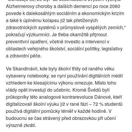
Alzheimerovy choroby a dalších demencí po roce 2060
povede k dalekosáhlým sociálním a ekonomickým krizím
a také k úplnému kolapsu již tak přetížených
zdravotnických systémů v průmyslově vyspělých zemích,"
pokračují výzkumníci. Je třeba okamžitě přijmout
preventivní opatření, včetně investic a intervencí v
oblastech veřejného školství, sociální politiky, legislativy
a zdravotní péče.
Ve Skandinávii, kde byly školní třídy od raného věku
vybaveny notebooky, se nyní používání digitálních médií
vzhledem ke klesajícímu výkonu omezuje. Místo toho
vlády opět investují do učebnic. Kromě Švédů byli
průkopníky této analogové kontrarevoluce Dánové, kteří
digitalizovali školní výuku již v rané fázi – 72 % studentů
používá digitální pomůcky téměř v každé hodině. V
budoucnu se čas strávený před obrazovkou při učení
výrazně zkrátí.