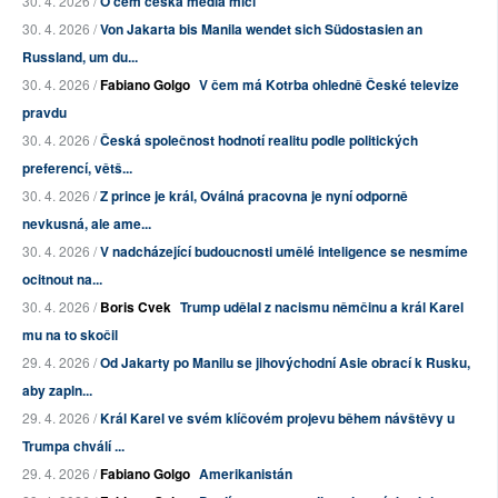
30. 4. 2026 /
O čem česká média mlčí
30. 4. 2026 /
Von Jakarta bis Manila wendet sich Südostasien an
Russland, um du...
30. 4. 2026 /
Fabiano Golgo
V čem má Kotrba ohledně České televize
pravdu
30. 4. 2026 /
Česká společnost hodnotí realitu podle politických
preferencí, větš...
30. 4. 2026 /
Z prince je král, Oválná pracovna je nyní odporně
nevkusná, ale ame...
30. 4. 2026 /
V nadcházející budoucnosti umělé inteligence se nesmíme
ocitnout na...
30. 4. 2026 /
Boris Cvek
Trump udělal z nacismu němčinu a král Karel
mu na to skočil
29. 4. 2026 /
Od Jakarty po Manilu se jihovýchodní Asie obrací k Rusku,
aby zapln...
29. 4. 2026 /
Král Karel ve svém klíčovém projevu během návštěvy u
Trumpa chválí ...
29. 4. 2026 /
Fabiano Golgo
Amerikanistán