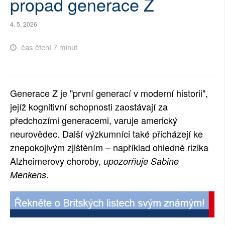
propad generace Z
SOCIÁLNÍ SÍTĚ
4. 5. 2026
RUBRIKY
čas čtení 7 minut
PLNÁ VERZE STRÁNEK
Generace Z je "první generací v moderní historii",
jejíž kognitivní schopnosti zaostávají za
předchozími generacemi, varuje americký
neurovědec. Další výzkumníci také přicházejí ke
znepokojivým zjištěním – například ohledně rizika
Alzheimerovy choroby,
upozorňuje Sabine
.
Menkens