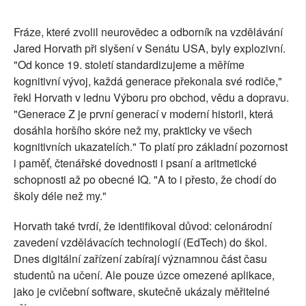
Fráze, které zvolil neurovědec a odborník na vzdělávání
Jared Horvath při slyšení v Senátu USA, byly explozivní.
"Od konce 19. století standardizujeme a měříme
kognitivní vývoj, každá generace překonala své rodiče,"
řekl Horvath v lednu Výboru pro obchod, vědu a dopravu.
"Generace Z je první generací v moderní historii, která
dosáhla horšího skóre než my, prakticky ve všech
kognitivních ukazatelích." To platí pro základní pozornost
i paměť, čtenářské dovednosti i psaní a aritmetické
schopnosti až po obecné IQ. "A to i přesto, že chodí do
školy déle než my."
Horvath také tvrdí, že identifikoval důvod: celonárodní
zavedení vzdělávacích technologií (EdTech) do škol.
Dnes digitální zařízení zabírají významnou část času
studentů na učení. Ale pouze úzce omezené aplikace,
jako je cvičební software, skutečně ukázaly měřitelné