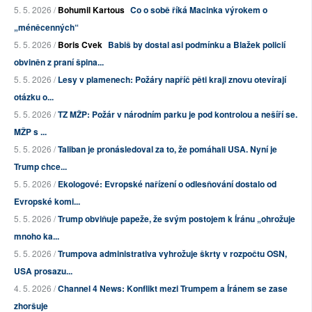
5. 5. 2026 /
Bohumil Kartous
Co o sobě říká Macinka výrokem o
„méněcenných“
5. 5. 2026 /
Boris Cvek
Babiš by dostal asi podmínku a Blažek policií
obviněn z praní špina...
5. 5. 2026 /
Lesy v plamenech: Požáry napříč pěti kraji znovu otevírají
otázku o...
5. 5. 2026 /
TZ MŽP: Požár v národním parku je pod kontrolou a nešíří se.
MŽP s ...
5. 5. 2026 /
Taliban je pronásledoval za to, že pomáhali USA. Nyní je
Trump chce...
5. 5. 2026 /
Ekologové: Evropské nařízení o odlesňování dostalo od
Evropské komi...
5. 5. 2026 /
Trump obviňuje papeže, že svým postojem k Íránu „ohrožuje
mnoho ka...
5. 5. 2026 /
Trumpova administrativa vyhrožuje škrty v rozpočtu OSN,
USA prosazu...
4. 5. 2026 /
Channel 4 News: Konflikt mezi Trumpem a Íránem se zase
zhoršuje