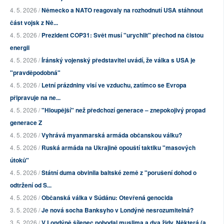
4. 5. 2026 /
Německo a NATO reagovaly na rozhodnutí USA stáhnout
část vojsk z Ně...
4. 5. 2026 /
Prezident COP31: Svět musí "urychlit" přechod na čistou
energii
4. 5. 2026 /
Íránský vojenský představitel uvádí, že válka s USA je
"pravděpodobná"
4. 5. 2026 /
Letní prázdniny visí ve vzduchu, zatímco se Evropa
připravuje na ne...
4. 5. 2026 /
"Hloupější" než předchozí generace – znepokojivý propad
generace Z
4. 5. 2026 /
Vyhrává myanmarská armáda občanskou válku?
4. 5. 2026 /
Ruská armáda na Ukrajině opouští taktiku "masových
útoků"
4. 5. 2026 /
Státní duma obvinila baltské země z "porušení dohod o
odtržení od S...
4. 5. 2026 /
Občanská válka v Súdánu: Otevřená genocida
3. 5. 2026 /
Je nová socha Banksyho v Londýně nesrozumitelná?
3. 5. 2026 /
V Londýně šílenec pobodal muslima a dva židy. Některá (a