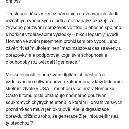
přínosy.
"Dostupné důkazy z mezinárodních srovnávacích studií,
rozsáhlých vědeckých studií a metaanalýz ukazují, že
zvýšené používání obrazovek ve třídě je obecně spojeno
s horšími vzdělávacími výsledky – nikoli lepšími," uvedl
Horvath ve svém písemném prohlášení pro výbor. Jeho
závěr: "Naším úkolem není maximalizovat čas strávený u
obrazovky, ale podporovat kognitivní schopnosti a
dlouhodobý rozkvět další generace."
Ve skutečnosti je používání digitálních nástrojů a
vzdělávacího softwaru pevně zakořeněno v každodenním
školním životě v USA – mnohem více než v Německu.
Často k tomu ještě přistupuje nadměrné používání
soukromých chytrých telefonů, o kterém Horvath ve svých
poznámkách mluví jen okrajově. Ale je digitalizace
opravdu příčinou toho, že generace Z je "hloupější" než
ty předchozí?