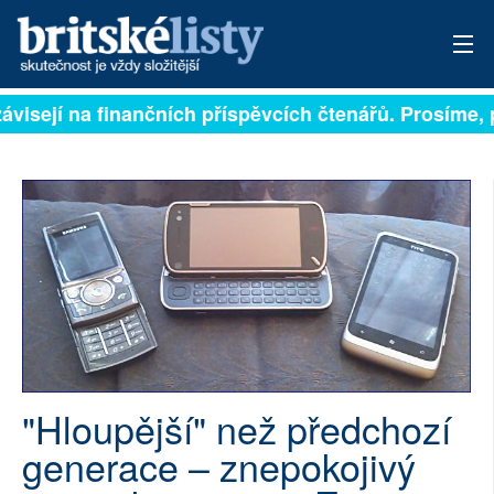
ávisejí na finančních příspěvcích čtenářů. Prosíme, př
PŘIHLÁSIT
AKTUÁLNÍ VYDÁNÍ
ARCHIV
ROZHOVORY
TÉMATA
NEJČTENĚJŠÍ ZA 7 DNÍ
"Hloupější" než předchozí
AUTOŘI
generace – znepokojivý
PŘÍSPĚVKY NA PROVOZ