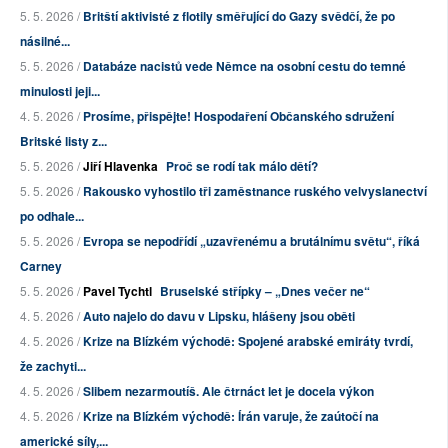
5. 5. 2026 /
Britští aktivisté z flotily směřující do Gazy svědčí, že po
násilné...
5. 5. 2026 /
Databáze nacistů vede Němce na osobní cestu do temné
minulosti jeji...
4. 5. 2026 /
Prosíme, přispějte! Hospodaření Občanského sdružení
Britské listy z...
5. 5. 2026 /
Jiří Hlavenka
Proč se rodí tak málo dětí?
5. 5. 2026 /
Rakousko vyhostilo tři zaměstnance ruského velvyslanectví
po odhale...
5. 5. 2026 /
Evropa se nepodřídí „uzavřenému a brutálnímu světu“, říká
Carney
5. 5. 2026 /
Pavel Tychtl
Bruselské střípky – „Dnes večer ne“
4. 5. 2026 /
Auto najelo do davu v Lipsku, hlášeny jsou oběti
4. 5. 2026 /
Krize na Blízkém východě: Spojené arabské emiráty tvrdí,
že zachyti...
4. 5. 2026 /
Slibem nezarmoutíš. Ale čtrnáct let je docela výkon
4. 5. 2026 /
Krize na Blízkém východě: Írán varuje, že zaútočí na
americké síly,...