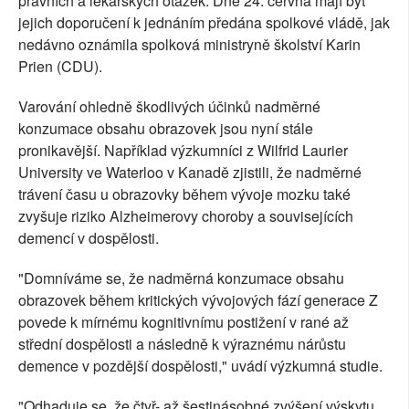
právních a lékařských otázek. Dne 24. června mají být
jejich doporučení k jednáním předána spolkové vládě, jak
nedávno oznámila spolková ministryně školství Karin
Prien (CDU).
Varování ohledně škodlivých účinků nadměrné
konzumace obsahu obrazovek jsou nyní stále
pronikavější. Například výzkumníci z Wilfrid Laurier
University ve Waterloo v Kanadě zjistili, že nadměrné
trávení času u obrazovky během vývoje mozku také
zvyšuje riziko Alzheimerovy choroby a souvisejících
demencí v dospělosti.
"Domníváme se, že nadměrná konzumace obsahu
obrazovek během kritických vývojových fází generace Z
povede k mírnému kognitivnímu postižení v rané až
střední dospělosti a následně k výraznému nárůstu
demence v pozdější dospělosti," uvádí výzkumná studie.
"Odhaduje se, že čtyř- až šestinásobné zvýšení výskytu