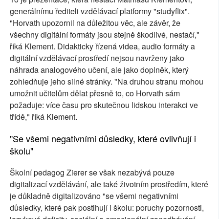
generálnímu řediteli vzdělávací platformy "studyflix".
"Horvath upozornil na důležitou věc, ale závěr, že
všechny digitální formáty jsou stejně škodlivé, nestačí,"
říká Klement. Didakticky řízená videa, audio formáty a
digitální vzdělávací prostředí nejsou navrženy jako
náhrada analogového učení, ale jako doplněk, který
zohledňuje jeho silné stránky. "Na druhou stranu mohou
umožnit učitelům dělat přesně to, co Horvath sám
požaduje: více času pro skutečnou lidskou interakci ve
třídě," říká Klement.
"Se všemi negativními důsledky, které ovlivňují i
školu"
Školní pedagog Zierer se však nezabývá pouze
digitalizací vzdělávání, ale také životním prostředím, které
je důkladně digitalizováno "se všemi negativními
důsledky, které pak postihují i školu: poruchy pozornosti,