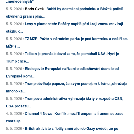
„méněcenných“
5. 5. 2026 /
Boris Cvek
Babiš by dostal asi podmínku a Blažek policií
obviněn z praní špina...
5. 5. 2026 /
Lesy v plamenech: Požáry napříč pěti kraji znovu otevírají
otázku o...
5. 5. 2026 /
TZ MŽP: Požár v národním parku je pod kontrolou a nešíří se.
MŽP s ...
5. 5. 2026 /
Taliban je pronásledoval za to, že pomáhali USA. Nyní je
Trump chce...
5. 5. 2026 /
Ekologové: Evropské nařízení o odlesňování dostalo od
Evropské komi...
5. 5. 2026 /
Trump obviňuje papeže, že svým postojem k Íránu „ohrožuje
mnoho ka...
5. 5. 2026 /
Trumpova administrativa vyhrožuje škrty v rozpočtu OSN,
USA prosazu...
4. 5. 2026 /
Channel 4 News: Konflikt mezi Trumpem a Íránem se zase
zhoršuje
5. 5. 2026 /
Britští aktivisté z flotily směřující do Gazy svědčí, že po