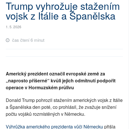
Trump vyhrožuje stažením
SOCIÁLNÍ SÍTĚ
vojsk z Itálie a Španělska
RUBRIKY
1. 5. 2026
PLNÁ VERZE STRÁNEK
čas čtení 6 minut
Americký prezident označil evropské země za
„naprosto příšerné“ kvůli jejich odmítnutí podpořit
operace v Hormuzském průlivu
Donald Trump pohrozil stažením amerických vojsk z Itálie
a Španělska den poté, co prohlásil, že zvažuje snížení
počtu vojáků rozmístěných v Německu.
Výhrůžka amerického prezidenta vůči Německu
přišla