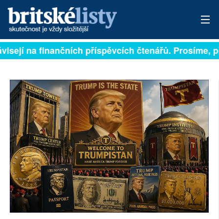
visejí na finančních příspěvcích čtenářů. Prosíme, při
PŘIHLÁSIT
AKTUÁLNÍ VYDÁNÍ
ARCHIV
ROZHOVORY
TÉMATA
NEJČTENĚJŠÍ ZA 7 DNÍ
AUTOŘI
PŘÍSPĚVKY NA PROVOZ