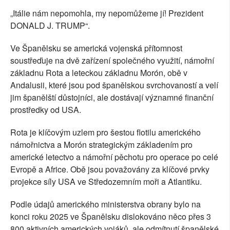
„Itálie nám nepomohla, my nepomůžeme jí! Prezident
DONALD J. TRUMP“.
Ve Španělsku se americká vojenská přítomnost
soustřeďuje na dvě zařízení společného využití, námořní
základnu Rota a leteckou základnu Morón, obě v
Andalusii, které jsou pod španělskou svrchovaností a velí
jim španělští důstojníci, ale dostávají významné finanční
prostředky od USA.
Rota je klíčovým uzlem pro šestou flotilu amerického
námořnictva a Morón strategickým základením pro
americké letectvo a námořní pěchotu pro operace po celé
Evropě a Africe. Obě jsou považovány za klíčové prvky
projekce síly USA ve Středozemním moři a Atlantiku.
Podle údajů amerického ministerstva obrany bylo na
konci roku 2025 ve Španělsku dislokováno něco přes 3
800 aktivních amerických vojáků, ale odmítnutí španělské