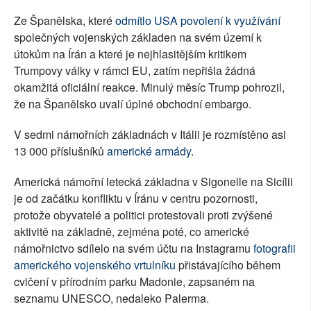
Ze Španělska, které
odmítlo USA povolení k využívání
společných vojenských základen na svém území k
útokům na Írán a které je nejhlasitějším kritikem
Trumpovy války v rámci EU, zatím nepřišla žádná
okamžitá oficiální reakce. Minulý měsíc Trump pohrozil,
že na Španělsko uvalí úplné obchodní embargo.
V sedmi námořních základnách v Itálii je rozmístěno asi
13 000 příslušníků
americké armády
.
Americká námořní letecká základna v Sigonelle na Sicílii
je od začátku konfliktu v Íránu v centru pozornosti,
protože obyvatelé a politici protestovali proti zvýšené
aktivitě na základně, zejména poté, co americké
námořnictvo sdílelo na svém účtu na Instagramu
fotografii
amerického vojenského vrtulníku
přistávajícího během
cvičení v přírodním parku Madonie, zapsaném na
seznamu UNESCO, nedaleko Palerma.