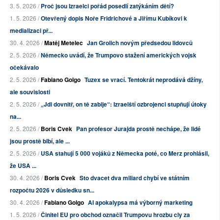
3. 5. 2026 /
Proč jsou Izraelci pořád posedlí zatýkáním dětí?
1. 5. 2026 /
Otevřený dopis Noře Fridrichové a Jiřímu Kubíkovi k
medializaci př...
30. 4. 2026 /
Matěj Metelec
Jan Grolich novým předsedou lidovců
2. 5. 2026 /
Německo uvádí, že Trumpovo stažení amerických vojsk
očekávalo
2. 5. 2026 /
Fabiano Golgo
Tuzex se vrací. Tentokrát neprodává džíny,
ale souvislosti
2. 5. 2026 /
„Jdi dovnitř, on tě zabije“: Izraelští ozbrojenci stupňují útoky
na...
2. 5. 2026 /
Boris Cvek
Pan profesor Jurajda prostě nechápe, že lidé
jsou prostě blbí, ale ...
2. 5. 2026 /
USA stahují 5 000 vojáků z Německa poté, co Merz prohlásil,
že USA ...
30. 4. 2026 /
Boris Cvek
Sto dvacet dva miliard chybí ve státním
rozpočtu 2026 v důsledku sn...
30. 4. 2026 /
Fabiano Golgo
AI apokalypsa má výborný marketing
1. 5. 2026 /
Činitel EU pro obchod označil Trumpovu hrozbu cly za