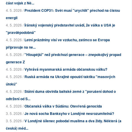
část vojsk z Ně...
4. 5. 2026 /
Prezident COP31: Svět musí "urychlit" přechod na čistou
energii
4. 5. 2026 /
Íránský vojenský představitel uvádí, že válka s USA je
"pravděpodobná"
4. 5. 2026 /
Letní prázdniny visí ve vzduchu, zatímco se Evropa
připravuje na ne...
4. 5. 2026 /
"Hloupější" než předchozí generace – znepokojivý propad
generace Z
4. 5. 2026 /
Vyhrává myanmarská armáda občanskou válku?
4. 5. 2026 /
Ruská armáda na Ukrajině opouští taktiku "masových
útoků"
4. 5. 2026 /
Státní duma obvinila baltské země z "porušení dohod o
odtržení od S...
4. 5. 2026 /
Občanská válka v Súdánu: Otevřená genocida
3. 5. 2026 /
Je nová socha Banksyho v Londýně nesrozumitelná?
3. 5. 2026 /
V Londýně šílenec pobodal muslima a dva židy. Některá (a
česká) méd...