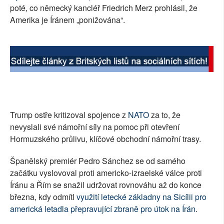
poté, co německý kancléř Friedrich Merz prohlásil, že
Amerika je Íránem „ponižována“.
Trump ostře kritizoval spojence z
NATO
za to, že
nevyslali své námořní síly na pomoc při otevření
Hormuzského průlivu, klíčové obchodní námořní trasy.
Španělský premiér Pedro Sánchez se od samého
začátku vyslovoval proti americko-izraelské válce proti
Íránu a Řím se snažil udržovat rovnováhu až do konce
března, kdy odmítl
využití letecké základny na Sicílii pro
americká letadla přepravující zbraně pro útok na Írán
.