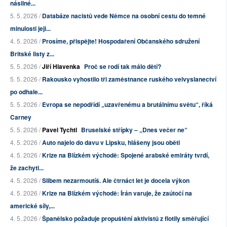
násilné...
5. 5. 2026 /
Databáze nacistů vede Němce na osobní cestu do temné
minulosti jeji...
4. 5. 2026 /
Prosíme, přispějte! Hospodaření Občanského sdružení
Britské listy z...
5. 5. 2026 /
Jiří Hlavenka
Proč se rodí tak málo dětí?
5. 5. 2026 /
Rakousko vyhostilo tři zaměstnance ruského velvyslanectví
po odhale...
5. 5. 2026 /
Evropa se nepodřídí „uzavřenému a brutálnímu světu“, říká
Carney
5. 5. 2026 /
Pavel Tychtl
Bruselské střípky – „Dnes večer ne“
4. 5. 2026 /
Auto najelo do davu v Lipsku, hlášeny jsou oběti
4. 5. 2026 /
Krize na Blízkém východě: Spojené arabské emiráty tvrdí,
že zachyti...
4. 5. 2026 /
Slibem nezarmoutíš. Ale čtrnáct let je docela výkon
4. 5. 2026 /
Krize na Blízkém východě: Írán varuje, že zaútočí na
americké síly,...
4. 5. 2026 /
Španělsko požaduje propuštění aktivistů z flotily směřující