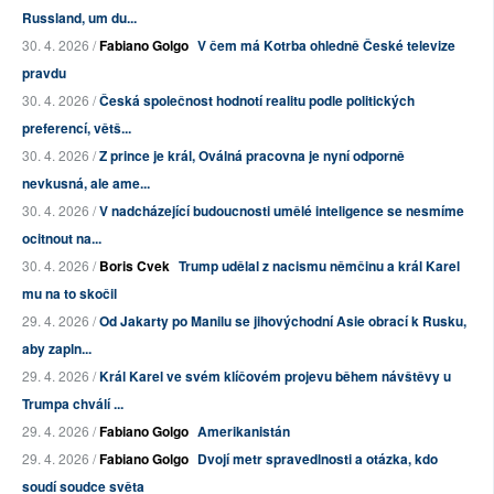
Russland, um du...
30. 4. 2026 /
Fabiano Golgo
V čem má Kotrba ohledně České televize
pravdu
30. 4. 2026 /
Česká společnost hodnotí realitu podle politických
preferencí, větš...
30. 4. 2026 /
Z prince je král, Oválná pracovna je nyní odporně
nevkusná, ale ame...
30. 4. 2026 /
V nadcházející budoucnosti umělé inteligence se nesmíme
ocitnout na...
30. 4. 2026 /
Boris Cvek
Trump udělal z nacismu němčinu a král Karel
mu na to skočil
29. 4. 2026 /
Od Jakarty po Manilu se jihovýchodní Asie obrací k Rusku,
aby zapln...
29. 4. 2026 /
Král Karel ve svém klíčovém projevu během návštěvy u
Trumpa chválí ...
29. 4. 2026 /
Fabiano Golgo
Amerikanistán
29. 4. 2026 /
Fabiano Golgo
Dvojí metr spravedlnosti a otázka, kdo
soudí soudce světa