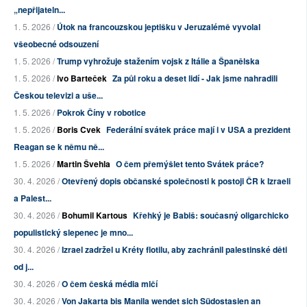
„nepřijateln...
1. 5. 2026 /
Útok na francouzskou jeptišku v Jeruzalémě vyvolal
všeobecné odsouzení
1. 5. 2026 /
Trump vyhrožuje stažením vojsk z Itálie a Španělska
1. 5. 2026 /
Ivo Barteček
Za půl roku a deset lidí - Jak jsme nahradili
Českou televizi a uše...
1. 5. 2026 /
Pokrok Číny v robotice
1. 5. 2026 /
Boris Cvek
Federální svátek práce mají i v USA a prezident
Reagan se k němu ně...
1. 5. 2026 /
Martin Švehla
O čem přemýšlet tento Svátek práce?
30. 4. 2026 /
Otevřený dopis občanské společnosti k postoji ČR k Izraeli
a Palest...
30. 4. 2026 /
Bohumil Kartous
Křehký je Babiš: současný oligarchicko
populistický slepenec je mno...
30. 4. 2026 /
Izrael zadržel u Kréty flotilu, aby zachránil palestinské děti
od j...
30. 4. 2026 /
O čem česká média mlčí
30. 4. 2026 /
Von Jakarta bis Manila wendet sich Südostasien an