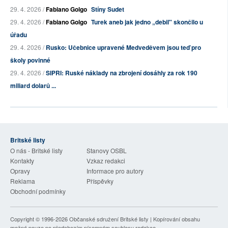
29. 4. 2026 /
Fabiano Golgo
Stíny Sudet
29. 4. 2026 /
Fabiano Golgo
Turek aneb jak jedno „debil" skončilo u
úřadu
29. 4. 2026 /
Rusko: Učebnice upravené Medveděvem jsou teď pro
školy povinné
29. 4. 2026 /
SIPRI: Ruské náklady na zbrojení dosáhly za rok 190
miliard dolarů ...
Britské listy
O nás - Britské listy
Stanovy OSBL
Kontakty
Vzkaz redakci
Opravy
Informace pro autory
Reklama
Příspěvky
Obchodní podmínky
Copyright © 1996-2026
Občanské sdružení Britské listy
| Kopírování obsahu
možné pouze po předchozím písemném souhlasu redakce.