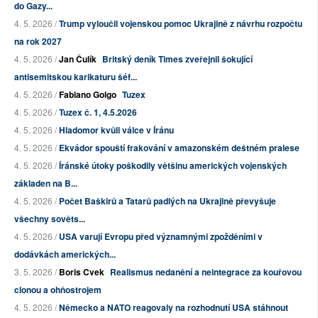
do Gazy...
4. 5. 2026 /
Trump vyloučil vojenskou pomoc Ukrajině z návrhu rozpočtu
na rok 2027
4. 5. 2026 /
Jan Čulík
Britský deník Times zveřejnil šokující
antisemitskou karikaturu šéf...
4. 5. 2026 /
Fabiano Golgo
Tuzex
4. 5. 2026 /
Tuzex č. 1, 4.5.2026
4. 5. 2026 /
Hladomor kvůli válce v Íránu
4. 5. 2026 /
Ekvádor spouští frakování v amazonském deštném pralese
4. 5. 2026 /
Íránské útoky poškodily většinu amerických vojenských
základen na B...
4. 5. 2026 /
Počet Baškirů a Tatarů padlých na Ukrajině převyšuje
všechny sověts...
4. 5. 2026 /
USA varují Evropu před významnými zpožděními v
dodávkách amerických...
3. 5. 2026 /
Boris Cvek
Realismus nedanění a neintegrace za kouřovou
clonou a ohňostrojem
4. 5. 2026 /
Německo a NATO reagovaly na rozhodnutí USA stáhnout