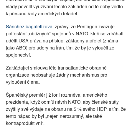
vlády povolit využívání těchto základen od té doby vedlo
k přesunu řady amerických letadel.
Sánchez bagatelizoval
zprávy, že Pentagon zvažuje
potrestání „obtížných“ spojenců v NATO, kteří se zdráhali
udělit USA práva na přístup, základny a přelet (známá
jako ABO) pro údery na Írán, tím, že by je vyloučil ze
spojenectví.
Zakládající smlouva této transatlantické obranné
organizace neobsahuje žádný mechanismus pro
vyloučení člena.
Španělský premiér již loni rozhněval amerického
prezidenta, když odmítl návrh NATO, aby členské státy
zvýšily své výdaje na obranu na 5 % svého HDP, s tím, že
tento nápad by byl „nejen nerozumný, ale také
kontraproduktivní“.