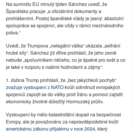
Na summitu EU minulý týden Sánchez uvedl, že
Španělsko pracuje „s oficiálními dokumenty a
prohlášeními. Postoj španělské vlády je jasný: absolutní
spolupráce se spojenci, ale vždy v rámci mezinárodního
práva.“
Uvedl, že Trumpova „nelegální válka“ ukázala „selhání
hrubé síly“. Sánchez již dříve prohlásil, že jeho země
nebude „spoluviníkem něčeho, co je špatné pro svět a co
je také v rozporu s našimi hodnotami a zájmy“.
1. dubna Trump prohlásil, že „bez jakýchkoli pochyb“
zvažuje vystoupení z NATO
kvůli odmítnutí evropských
spojenců zapojit se do války proti Íránu a pomoci zajistit
ekonomicky životně důležitý Hormuzský průliv.
Vystoupení by mělo katastrofální dopad na bezpečnost
Evropy, ale je považováno za nepravděpodobné kvůli
americkému zákonu přijatému v roce 2024
, který