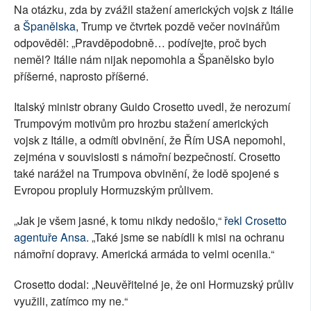
Na otázku, zda by zvážil stažení amerických vojsk z Itálie
a
Španělska
, Trump ve čtvrtek pozdě večer novinářům
odpověděl: „Pravděpodobně… podívejte, proč bych
neměl? Itálie nám nijak nepomohla a Španělsko bylo
příšerné, naprosto příšerné.
Italský ministr obrany Guido Crosetto uvedl, že nerozumí
Trumpovým motivům pro hrozbu stažení amerických
vojsk z Itálie, a odmítl obvinění, že Řím USA nepomohl,
zejména v souvislosti s námořní bezpečností. Crosetto
také narážel na Trumpova obvinění, že lodě spojené s
Evropou propluly Hormuzským průlivem.
„Jak je všem jasné, k tomu nikdy nedošlo,“
řekl Crosetto
agentuře Ansa
. „Také jsme se nabídli k misi na ochranu
námořní dopravy. Americká armáda to velmi ocenila.“
Crosetto dodal: „Neuvěřitelné je, že oni Hormuzský průliv
využili, zatímco my ne.“