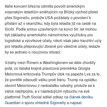
Itálie koncem března odmítla povolit americkým
vojenským letadlům směřujícím na Blízký východ přelet
přes Sigonellu, protože USA požádaly o povolení k
přistání až v okamžiku, kdy byla letadla již na cestě na
Sicílii. Podle smluv uzavřených na konci 50. let mohou
být základny amerického námořnictva využívány pro
logistické a výcvikové účely, nikoli však jako tranzitní uzly
pro letadla přepravující zbraně pro válečné účely, ledaže
by se jednalo o nouzovou situaci.
Vztahy mezi Římem a Washingtonem se dále zhoršily
poté, co italská krajně pravicová premiérka Giorgia
Meloniová kritizovala Trumpův útok na papeže Lva za to,
že pontifik odsoudil válku proti Íránu. Trump na oplátku
obvinil Meloniovou z nedostatku odvahy, protože se k
válce nepřipojila, a v následujícím výbuchu na své
platformě Truth Social sdílel odkaz
na článek deníku
Guardian
o
sporu ohledně Sigonelly a napsal
: