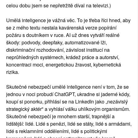
celou dobu jsem se nepřetržitě díval na televizi.)
Umělá inteligence je vážná věc. To je třeba říci hned, aby
se z mého textu nestala kavárenská verze popírání
požáru s doutníkem v ruce. AI už dnes vytváří reálné
škody: podvody, deepfaky, automatizované lži,
diskriminační rozhodování, závislost institucí na
neprůhledných systémech, krádež práce a autorství,
koncentraci moci, energetickou žravost, kybernetická
rizika.
Skutečné nebezpečí umělé inteligence není v tom, že se
jednou v noci probudí ChatGPT, ukradne si jaderné kódy,
koupí si ponorku, přihlásí se na LinkedIn jako „nezávislý
strategický aktér" a vyhlásí válku uhlíkovým organismům.
Skutečné nebezpečí je mnohem starší, trapnější a
lidštější: lidé. Lidé s penězi, lidé se státy, lidé s armádami,
lidé s reklamními odděleními, lidé s politickými