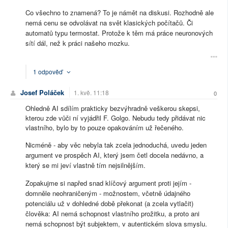
Co všechno to znamená? To je námět na diskusi. Rozhodně ale
nemá cenu se odvolávat na svět klasických počítačů. Či
automatů typu termostat. Protože k těm má práce neuronových
sítí dál, než k práci našeho mozku.
1 odpověď
Josef Poláček
1. kvě. 11:18
0
Ohledně AI sdílím prakticky bezvýhradně veškerou skepsi,
kterou zde vůči ní vyjádřil F. Golgo. Nebudu tedy přidávat nic
vlastního, bylo by to pouze opakováním už řečeného.
Nicméně - aby věc nebyla tak zcela jednoduchá, uvedu jeden
argument ve prospěch AI, který jsem četl docela nedávno, a
který se mi jeví vlastně tím nejsilnějším.
Zopakujme si napřed snad klíčový argument proti jejím -
domněle neohraničeným - možnostem, včetně údajného
potenciálu už v dohledné době překonat (a zcela vytlačit)
člověka: AI nemá schopnost vlastního prožitku, a proto ani
nemá schopnost být subjektem, v autentickém slova smyslu.