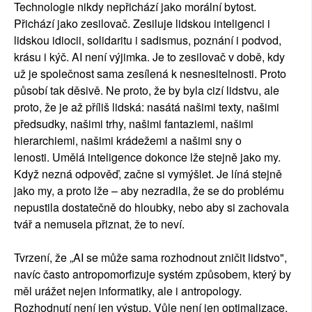
Technologie nikdy nepřichází jako morální bytost.
Přichází jako zesilovač. Zesiluje lidskou inteligenci i
lidskou idiocii, solidaritu i sadismus, poznání i podvod,
krásu i kýč. AI není výjimka. Je to zesilovač v době, kdy
už je společnost sama zesílená k nesnesitelnosti. Proto
působí tak děsivě. Ne proto, že by byla cizí lidstvu, ale
proto, že je až příliš lidská: nasátá našimi texty, našimi
předsudky, našimi trhy, našimi fantaziemi, našimi
hierarchiemi, našimi krádežemi a našimi sny o
lenosti. Umělá inteligence dokonce lže stejně jako my.
Když nezná odpověď, začne si vymýšlet. Je líná stejně
jako my, a proto lže – aby nezradila, že se do problému
nepustila dostatečně do hloubky, nebo aby si zachovala
tvář a nemusela přiznat, že to neví.
Tvrzení, že „AI se může sama rozhodnout zničit lidstvo",
navíc často antropomorfizuje systém způsobem, který by
měl urážet nejen informatiky, ale i antropology.
Rozhodnutí není jen výstup. Vůle není jen optimalizace.