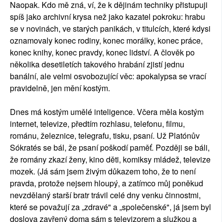
Naopak. Kdo mě zná, ví, že k dějinám techniky přistupuji
spíš jako archivní krysa než jako kazatel pokroku: hrabu
se v novinách, ve starých panikách, v titulcích, které kdysi
oznamovaly konec rodiny, konec morálky, konec práce,
konec knihy, konec pravdy, konec lidství. A člověk po
několika desetiletích takového hrabání zjistí jednu
banální, ale velmi osvobozující věc: apokalypsa se vrací
pravidelně, jen mění kostým.
Dnes má kostým umělé inteligence. Včera měla kostým
internet, televize, předtím rozhlasu, telefonu, filmu,
románu, železnice, telegrafu, tisku, psaní. Už Platónův
Sókratés se bál, že psaní poškodí paměť. Později se báli,
že romány zkazí ženy, kino děti, komiksy mládež, televize
mozek. (Já sám jsem živým důkazem toho, že to není
pravda, protože nejsem hloupý, a zatímco můj poněkud
nevzdělaný starší bratr trávil celé dny venku činnostmi,
které se považují za „zdravé" a „společenské", já jsem byl
doslova zavřený doma sám s televizorem a služkou a