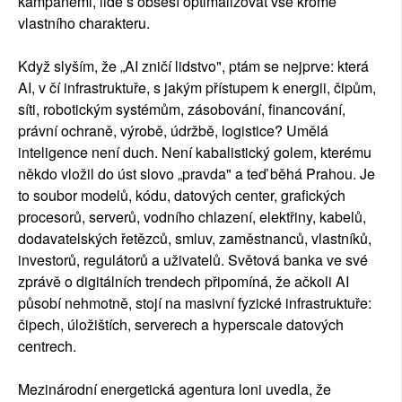
kampaněmi, lidé s obsesí optimalizovat vše kromě
vlastního charakteru.
Když slyším, že „AI zničí lidstvo", ptám se nejprve: která
AI, v čí infrastruktuře, s jakým přístupem k energii, čipům,
síti, robotickým systémům, zásobování, financování,
právní ochraně, výrobě, údržbě, logistice? Umělá
inteligence není duch. Není kabalistický golem, kterému
někdo vložil do úst slovo „pravda" a teď běhá Prahou. Je
to soubor modelů, kódu, datových center, grafických
procesorů, serverů, vodního chlazení, elektřiny, kabelů,
dodavatelských řetězců, smluv, zaměstnanců, vlastníků,
investorů, regulátorů a uživatelů. Světová banka ve své
zprávě o digitálních trendech připomíná, že ačkoli AI
působí nehmotně, stojí na masivní fyzické infrastruktuře:
čipech, úložištích, serverech a hyperscale datových
centrech.
Mezinárodní energetická agentura loni uvedla, že