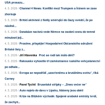
USA prosazu...
4. 5. 2026 /
Channel 4 News: Konflikt mezi Trumpem a Íránem se zase
zhoršuje
5. 5. 2026 /
Britští aktivisté z flotily směřující do Gazy svědčí, že po
násilné...
5. 5. 2026 /
Databáze nacistů vede Němce na osobní cestu do temné
minulosti jeji...
4. 5. 2026 /
Prosíme, přispějte! Hospodaření Občanského sdružení
Britské listy z...
5. 5. 2026 /
Jiří Hlavenka
Proč se rodí tak málo dětí?
5. 5. 2026 /
Rakousko vyhostilo tři zaměstnance ruského velvyslanectví
po odhale...
5. 5. 2026 /
Evropa se nepodřídí „uzavřenému a brutálnímu světu“, říká
Carney
5. 5. 2026 /
Pavel Tychtl
Bruselské střípky – „Dnes večer ne“
4. 5. 2026 /
Auto najelo do davu v Lipsku, hlášeny jsou oběti
4. 5. 2026 /
Krize na Blízkém východě: Spojené arabské emiráty tvrdí,
že zachyti...