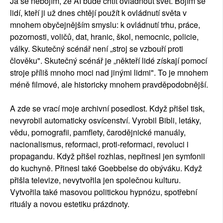
Já se nebojím, že AI bude chtít ovládnout svět. Bojím se
lidí, kteří ji už dnes chtějí použít k ovládnutí světa v
mnohem obyčejnějším smyslu: k ovládnutí trhu, práce,
pozornosti, voličů, dat, hranic, škol, nemocnic, policie,
války. Skutečný scénář není „stroj se vzbouří proti
člověku". Skutečný scénář je „někteří lidé získají pomocí
stroje příliš mnoho moci nad jinými lidmi". To je mnohem
méně filmové, ale historicky mnohem pravděpodobnější.
A zde se vrací moje archivní posedlost. Když přišel tisk,
nevyrobil automaticky osvícenství. Vyrobil Bibli, letáky,
vědu, pornografii, pamflety, čarodějnické manuály,
nacionalismus, reformaci, proti-reformaci, revoluci i
propagandu. Když přišel rozhlas, nepřinesl jen symfonii
do kuchyně. Přinesl také Goebbelse do obýváku. Když
přišla televize, nevytvořila jen společnou kulturu.
Vytvořila také masovou politickou hypnózu, spotřební
rituály a novou estetiku prázdnoty.