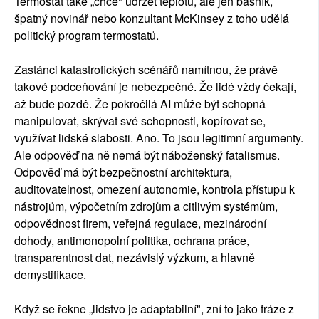
Termostat také „chce" udržet teplotu, ale jen básník,
špatný novinář nebo konzultant McKinsey z toho udělá
politický program termostatů.
Zastánci katastrofických scénářů namítnou, že právě
takové podceňování je nebezpečné. Že lidé vždy čekají,
až bude pozdě. Že pokročilá AI může být schopná
manipulovat, skrývat své schopnosti, kopírovat se,
využívat lidské slabosti. Ano. To jsou legitimní argumenty.
Ale odpověď na ně nemá být náboženský fatalismus.
Odpověď má být bezpečnostní architektura,
auditovatelnost, omezení autonomie, kontrola přístupu k
nástrojům, výpočetním zdrojům a citlivým systémům,
odpovědnost firem, veřejná regulace, mezinárodní
dohody, antimonopolní politika, ochrana práce,
transparentnost dat, nezávislý výzkum, a hlavně
demystifikace.
Když se řekne „lidstvo je adaptabilní", zní to jako fráze z