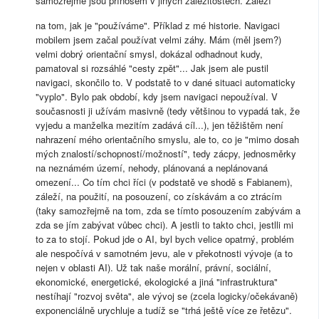
samozřejmě jsou přínosem v jiných záležitostech. Záleží
na tom, jak je "používáme". Příklad z mé historie. Navigaci
mobilem jsem začal používat velmi záhy. Mám (měl jsem?)
velmi dobrý orientační smysl, dokázal odhadnout kudy,
pamatoval si rozsáhlé "cesty zpět"... Jak jsem ale pustil
navigaci, skončilo to. V podstatě to v dané situaci automaticky
"vyplo". Bylo pak období, kdy jsem navigaci nepoužíval. V
současnosti ji užívám masivně (tedy většinou to vypadá tak, že
vyjedu a manželka mezitím zadává cíl...), jen těžištěm není
nahrazení mého orientačního smyslu, ale to, co je "mimo dosah
mých znalostí/schopností/možností", tedy zácpy, jednosměrky
na neznámém území, nehody, plánovaná a neplánovaná
omezení... Co tím chci říci (v podstatě ve shodě s Fabianem),
záleží, na použití, na posouzení, co získávám a co ztrácím
(taky samozřejmě na tom, zda se tímto posouzením zabývám a
zda se jím zabývat vůbec chci). A jestli to takto chci, jestlli mi
to za to stojí. Pokud jde o AI, byl bych velice opatrný, problém
ale nespočívá v samotném jevu, ale v překotnosti vývoje (a to
nejen v oblasti AI). Už tak naše morální, právní, sociální,
ekonomické, energetické, ekologické a jiná "infrastruktura"
nestíhají "rozvoj světa", ale vývoj se (zcela logicky/očekávaně)
exponenciálně urychluje a tudíž se "trhá ještě více ze řetězu".