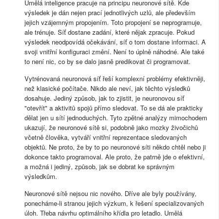
Umělá inteligence pracuje na principu neuronové sítě. Kde
výsledek je dán nejen prací jednotlivých uzlů, ale především
jejich vzájemným propojením. Toto propojení se neprogramuje,
ale trénuje. Síť dostane zadání, které nějak zpracuje. Pokud
výsledek neodpovídá očekávání, síť o tom dostane informaci. A
svoji vnitřní konfiguraci změní. Není to úplně náhodné. Ale také
to není nic, co by se dalo jasně predikovat či programovat.
Vytrénovaná neuronová síť řeší komplexní problémy efektivněji,
než klasické počítače. Nikdo ale neví, jak těchto výsledků
dosahuje. Jediný způsob, jak to zjistit, je neuronovou síť
"otevřít" a aktivitů spojů přímo sledovat. To se dá ale prakticky
dělat jen u sítí jednoduchých. Tyto zpětné analýzy mimochodem
ukazují, že neuronové sítě si, podobně jako mozky živočichů
včetně člověka, vytváří vnitřní reprezentace sledovaných
objektů. Ne proto, že by to po neuronové síti někdo chtěl nebo ji
dokonce takto programoval. Ale proto, že patrně jde o efektivní,
a možná i jediný, způsob, jak se dobrat ke správným
výsledkům.
Neuronové sítě nejsou nic nového. Dříve ale byly používány,
ponecháme-li stranou jejich výzkum, k řešení specializovaných
úloh. Třeba návrhu optimálního křídla pro letadlo. Umělá