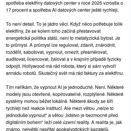
spotřeba elektřiny datových center v roce 2025 vzrostla o
17 procent a spotřeba AI datových center ještě rychleji.
To není detail. To je jádro věci. Když něco potřebuje tolik
elektřiny, že se kolem toho začíná přestavovat
energetická politika států, není to metafyzická bytost. Je
to průmysl. A průmysl lze regulovat, zdanit, znárodnit,
rozdělit, sabotovat, vypnout, omezit, přesměrovat,
auditovat, licencovat, žalovat a v krajním případě fyzicky
odpojit. Hollywood má rád robota, který si sám vytvoří
armádu robotů. Skutečný svět má rád faktury za elektřinu.
Tím neříkám, že vypnout AI je jednoduché. Není. Některé
modely jsou otevřené, kopírovatelné, rozptýlené. Některé
systémy mohou běžet lokálně. Některé škody se šíří
rychleji než reakce institucí. Ale mezi větou „nelze to
jednoduše vypnout" a větou „lidstvo je bezmocné před
digitálním bohem" leží celé území reality. A realita je, jak
známo, největší nepřítel apokalyptických kazatelů.