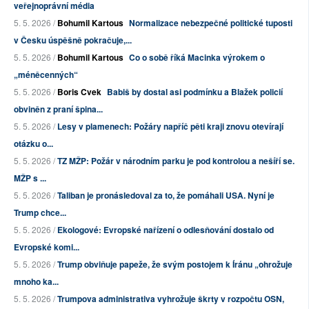
veřejnoprávní média
5. 5. 2026 /
Bohumil Kartous
Normalizace nebezpečné politické tuposti
v Česku úspěšně pokračuje,...
5. 5. 2026 /
Bohumil Kartous
Co o sobě říká Macinka výrokem o
„méněcenných“
5. 5. 2026 /
Boris Cvek
Babiš by dostal asi podmínku a Blažek policií
obviněn z praní špina...
5. 5. 2026 /
Lesy v plamenech: Požáry napříč pěti kraji znovu otevírají
otázku o...
5. 5. 2026 /
TZ MŽP: Požár v národním parku je pod kontrolou a nešíří se.
MŽP s ...
5. 5. 2026 /
Taliban je pronásledoval za to, že pomáhali USA. Nyní je
Trump chce...
5. 5. 2026 /
Ekologové: Evropské nařízení o odlesňování dostalo od
Evropské komi...
5. 5. 2026 /
Trump obviňuje papeže, že svým postojem k Íránu „ohrožuje
mnoho ka...
5. 5. 2026 /
Trumpova administrativa vyhrožuje škrty v rozpočtu OSN,