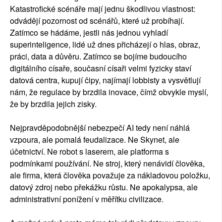
Katastrofické scénáře mají jednu škodlivou vlastnost:
odvádějí pozornost od scénářů, které už probíhají.
Zatímco se hádáme, jestli nás jednou vyhladí
superinteligence, lidé už dnes přicházejí o hlas, obraz,
práci, data a důvěru. Zatímco se bojíme budoucího
digitálního císaře, současní císaři velmi fyzicky staví
datová centra, kupují čipy, najímají lobbisty a vysvětlují
nám, že regulace by brzdila inovace, čímž obvykle myslí,
že by brzdila jejich zisky.
Nejpravděpodobnější nebezpečí AI tedy není náhlá
vzpoura, ale pomalá feudalizace. Ne Skynet, ale
účetnictví. Ne robot s laserem, ale platforma s
podmínkami používání. Ne stroj, který nenávidí člověka,
ale firma, která člověka považuje za nákladovou položku,
datový zdroj nebo překážku růstu. Ne apokalypsa, ale
administrativní ponížení v měřítku civilizace.