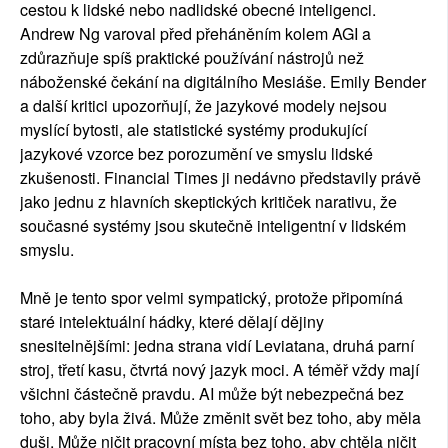
cestou k lidské nebo nadlidské obecné inteligenci.
Andrew Ng varoval před přeháněním kolem AGI a
zdůrazňuje spíš praktické používání nástrojů než
náboženské čekání na digitálního Mesiáše. Emily Bender
a další kritici upozorňují, že jazykové modely nejsou
myslící bytosti, ale statistické systémy produkující
jazykové vzorce bez porozumění ve smyslu lidské
zkušenosti. Financial Times ji nedávno představily právě
jako jednu z hlavních skeptických kritiček narativu, že
současné systémy jsou skutečně inteligentní v lidském
smyslu.
Mně je tento spor velmi sympatický, protože připomíná
staré intelektuální hádky, které dělají dějiny
snesitelnějšími: jedna strana vidí Leviatana, druhá parní
stroj, třetí kasu, čtvrtá nový jazyk moci. A téměř vždy mají
všichni částečně pravdu. AI může být nebezpečná bez
toho, aby byla živá. Může změnit svět bez toho, aby měla
duši. Může ničit pracovní místa bez toho, aby chtěla ničit