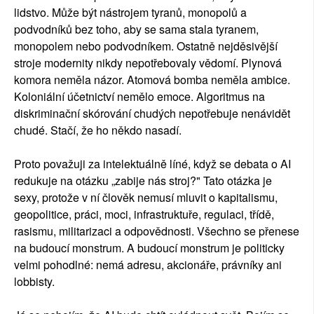
lidstvo. Může být nástrojem tyranů, monopolů a
podvodníků bez toho, aby se sama stala tyranem,
monopolem nebo podvodníkem. Ostatně nejděsivější
stroje modernity nikdy nepotřebovaly vědomí. Plynová
komora neměla názor. Atomová bomba neměla ambice.
Koloniální účetnictví nemělo emoce. Algoritmus na
diskriminační skórování chudých nepotřebuje nenávidět
chudé. Stačí, že ho někdo nasadí.
Proto považuji za intelektuálně líné, když se debata o AI
redukuje na otázku „zabije nás stroj?" Tato otázka je
sexy, protože v ní člověk nemusí mluvit o kapitalismu,
geopolitice, práci, moci, infrastruktuře, regulaci, třídě,
rasismu, militarizaci a odpovědnosti. Všechno se přenese
na budoucí monstrum. A budoucí monstrum je politicky
velmi pohodlné: nemá adresu, akcionáře, právníky ani
lobbisty.