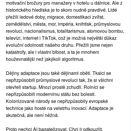
motivační brožury pro manažery v hotelu u dálnice. Ale z
historického hlediska je to skoro nudně pravdivé. Lidé
přežili ledové doby, migrace, domestikaci zvířat,
zemědělství, města, mor, impéria, knihtisk, průmyslovou
revoluci, nacionalismus, totalitarismus, atomovou bombu,
televizi, internet i TikTok, což je možná největší důkaz
evoluční odolnosti našeho druhu. Přežili jsme nejen
katastrofy, ale i vlastní blbost, a ta je mnohem
houževnatější než jakýkoli algoritmus.
Dějiny adaptace jsou také dějinami obětí. Tkalci se
nepřizpůsobili průmyslové revoluci tak, že si všichni
otevřeli startup. Mnozí prostě zchudli. Rolníci se
nepřizpůsobili modernímu státu bez bolesti.
Kolonizované národy se nepřizpůsobily evropské
technice jako hosté na veletrhu inovací. Adaptace je
skutečná, ale není něžná.
Proto nechci AI bagatelizovat. Chci ji odkouzlit.