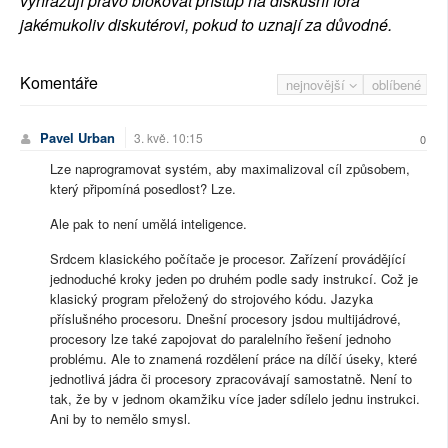
vyhrazují právo blokovat přístup na diskusní fóra
jakémukoliv diskutérovi, pokud to uznají za důvodné.
Komentáře
nejnovější
oblíbené
Pavel Urban
3. kvě. 10:15
0
Lze naprogramovat systém, aby maximalizoval cíl způsobem,
který připomíná posedlost? Lze.
Ale pak to není umělá inteligence.
Srdcem klasického počítače je procesor. Zařízení provádějící
jednoduché kroky jeden po druhém podle sady instrukcí. Což je
klasický program přeložený do strojového kódu. Jazyka
příslušného procesoru. Dnešní procesory jsdou multijádrové,
procesory lze také zapojovat do paralelního řešení jednoho
problému. Ale to znamená rozdělení práce na dílčí úseky, které
jednotlivá jádra či procesory zpracovávají samostatně. Není to
tak, že by v jednom okamžiku více jader sdílelo jednu instrukci.
Ani by to nemělo smysl.