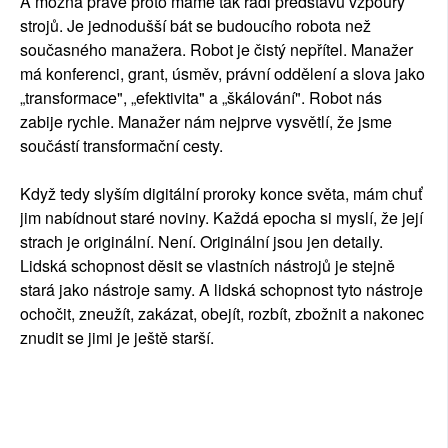
A možná právě proto máme tak rádi představu vzpoury
strojů. Je jednodušší bát se budoucího robota než
současného manažera. Robot je čistý nepřítel. Manažer
má konferenci, grant, úsměv, právní oddělení a slova jako
„transformace", „efektivita" a „škálování". Robot nás
zabije rychle. Manažer nám nejprve vysvětlí, že jsme
součástí transformační cesty.
Když tedy slyším digitální proroky konce světa, mám chuť
jim nabídnout staré noviny. Každá epocha si myslí, že její
strach je originální. Není. Originální jsou jen detaily.
Lidská schopnost děsit se vlastních nástrojů je stejně
stará jako nástroje samy. A lidská schopnost tyto nástroje
ochočit, zneužít, zakázat, obejít, rozbít, zbožnit a nakonec
znudit se jimi je ještě starší.