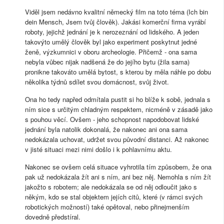
Viděl jsem nedávno kvalitní německý film na toto téma (Ich bin
dein Mensch, Jsem tvůj člověk). Jakási komerční firma vyrábí
roboty, jejichž jednání je k nerozeznání od lidského. A jeden
takovýto umělý člověk byl jako experiment poskytnut jedné
ženě, výzkumnici v oboru archeologie. Přičemž - ona sama
nebyla vůbec nijak nadšená že do jejího bytu (žila sama)
pronikne takováto umělá bytost, s kterou by měla náhle po dobu
několika týdnů sdílet svou domácnost, svůj život.
Ona ho tedy napřed odmítala pustit si ho blíže k sobě, jednala s
ním sice s určitým chladným respektem, nicméně v zásadě jako
s pouhou věcí. Ovšem - jeho schopnost napodobovat lidské
jednání byla natolik dokonalá, že nakonec ani ona sama
nedokázala uchovat, udržet svou původní distanci. Až nakonec
v jisté situaci mezi nimi došlo i k pohlavnímu aktu.
Nakonec se ovšem celá situace vyhrotila tím způsobem, že ona
pak už nedokázala žít ani s ním, ani bez něj. Nemohla s ním žít
jakožto s robotem; ale nedokázala se od něj odloučit jako s
někým, kdo se stal objektem jejích citů, které (v rámci svých
robotických možností) také opětoval, nebo přinejmenším
dovedně předstíral.