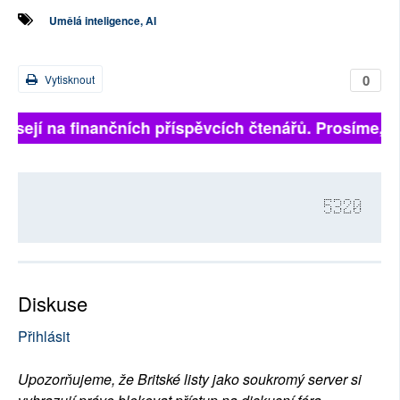
Umělá inteligence, AI
0
Vytisknout
sejí na finančních příspěvcích čtenářů. Prosíme, přis
5320
Diskuse
Přihlásit
Upozorňujeme, že Britské listy jako soukromý server si