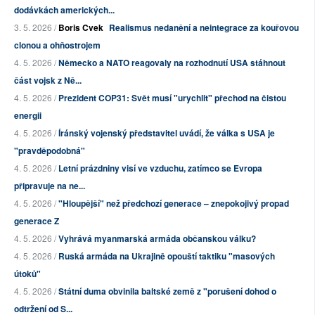
dodávkách amerických...
3. 5. 2026 /
Boris Cvek
Realismus nedanění a neintegrace za kouřovou
clonou a ohňostrojem
4. 5. 2026 /
Německo a NATO reagovaly na rozhodnutí USA stáhnout
část vojsk z Ně...
4. 5. 2026 /
Prezident COP31: Svět musí "urychlit" přechod na čistou
energii
4. 5. 2026 /
Íránský vojenský představitel uvádí, že válka s USA je
"pravděpodobná"
4. 5. 2026 /
Letní prázdniny visí ve vzduchu, zatímco se Evropa
připravuje na ne...
4. 5. 2026 /
"Hloupější" než předchozí generace – znepokojivý propad
generace Z
4. 5. 2026 /
Vyhrává myanmarská armáda občanskou válku?
4. 5. 2026 /
Ruská armáda na Ukrajině opouští taktiku "masových
útoků"
4. 5. 2026 /
Státní duma obvinila baltské země z "porušení dohod o
odtržení od S...