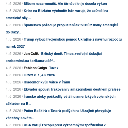
4. 5. 2026 /
Slibem nezarmoutíš. Ale čtrnáct let je docela výkon
4. 5. 2026 /
Krize na Blízkém východě: Írán varuje, že zaútočí na
americké síly,...
4. 5. 2026 /
Španělsko požaduje propuštění aktivistů z flotily směřující
do Gazy...
4. 5. 2026 /
Trump vyloučil vojenskou pomoc Ukrajině z návrhu rozpočtu
na rok 2027
4. 5. 2026 /
Jan Čulík
Britský deník Times zveřejnil šokující
antisemitskou karikaturu šéf...
4. 5. 2026 /
Fabiano Golgo
Tuzex
4. 5. 2026 /
Tuzex č. 1, 4.5.2026
4. 5. 2026 /
Hladomor kvůli válce v Íránu
4. 5. 2026 /
Ekvádor spouští frakování v amazonském deštném pralese
4. 5. 2026 /
Íránské útoky poškodily většinu amerických vojenských
základen na B...
4. 5. 2026 /
Počet Baškirů a Tatarů padlých na Ukrajině převyšuje
všechny sověts...
4. 5. 2026 /
USA varují Evropu před významnými zpožděními v