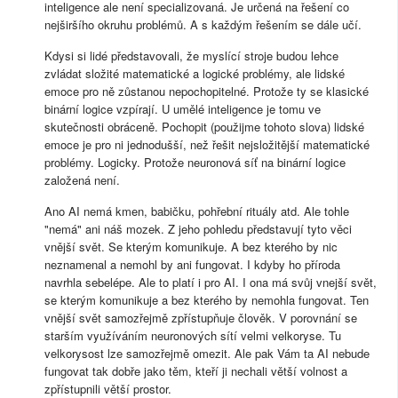
inteligence ale není specializovaná. Je určená na řešení co
nejširšího okruhu problémů. A s každým řešením se dále učí.
Kdysi si lidé představovali, že myslící stroje budou lehce
zvládat složité matematické a logické problémy, ale lidské
emoce pro ně zůstanou nepochopitelné. Protože ty se klasické
binární logice vzpírají. U umělé inteligence je tomu ve
skutečnosti obráceně. Pochopit (použijme tohoto slova) lidské
emoce je pro ni jednodušší, než řešit nejsložitější matematické
problémy. Logicky. Protože neuronová síť na binární logice
založená není.
Ano AI nemá kmen, babičku, pohřební rituály atd. Ale tohle
"nemá" ani náš mozek. Z jeho pohledu představují tyto věci
vnější svět. Se kterým komunikuje. A bez kterého by nic
neznamenal a nemohl by ani fungovat. I kdyby ho příroda
navrhla sebelépe. Ale to platí i pro AI. I ona má svůj vnejší svět,
se kterým komunikuje a bez kterého by nemohla fungovat. Ten
vnější svět samozřejmě zpřístupňuje člověk. V porovnání se
starším využíváním neuronových sítí velmi velkoryse. Tu
velkorysost lze samozřejmě omezit. Ale pak Vám ta AI nebude
fungovat tak dobře jako těm, kteří ji nechali větší volnost a
zpřístupnili větší prostor.