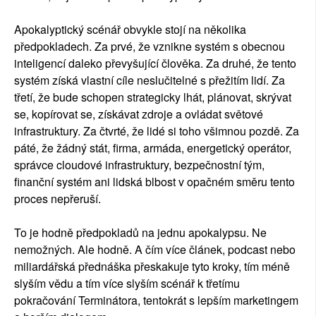
Apokalyptický scénář obvykle stojí na několika
předpokladech. Za prvé, že vznikne systém s obecnou
inteligencí daleko převyšující člověka. Za druhé, že tento
systém získá vlastní cíle neslučitelné s přežitím lidí. Za
třetí, že bude schopen strategicky lhát, plánovat, skrývat
se, kopírovat se, získávat zdroje a ovládat světové
infrastruktury. Za čtvrté, že lidé si toho všimnou pozdě. Za
páté, že žádný stát, firma, armáda, energetický operátor,
správce cloudové infrastruktury, bezpečnostní tým,
finanční systém ani lidská blbost v opačném směru tento
proces nepřeruší.
To je hodně předpokladů na jednu apokalypsu. Ne
nemožných. Ale hodně. A čím více článek, podcast nebo
miliardářská přednáška přeskakuje tyto kroky, tím méně
slyším vědu a tím více slyším scénář k třetímu
pokračování Terminátora, tentokrát s lepším marketingem