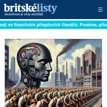
jí na finančních příspěvcích čtenářů. Prosíme, přispěj
PŘIHLÁSIT
AKTUÁLNÍ VYDÁNÍ
ARCHIV
ROZHOVORY
TÉMATA
NEJČTENĚJŠÍ ZA 7 DNÍ
AUTOŘI
PŘÍSPĚVKY NA PROVOZ