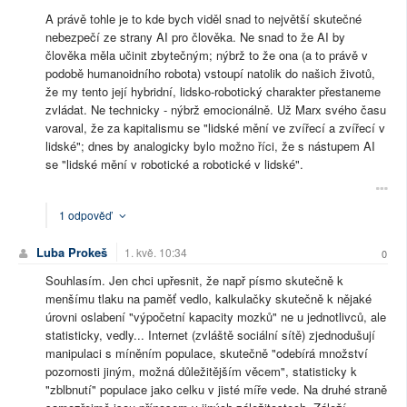
A právě tohle je to kde bych viděl snad to největší skutečné
nebezpečí ze strany AI pro člověka. Ne snad to že AI by
člověka měla učinit zbytečným; nýbrž to že ona (a to právě v
podobě humanoidního robota) vstoupí natolik do našich životů,
že my tento její hybridní, lidsko-robotický charakter přestaneme
zvládat. Ne technicky - nýbrž emocionálně. Už Marx svého času
varoval, že za kapitalismu se "lidské mění ve zvířecí a zvířecí v
lidské"; dnes by analogicky bylo možno říci, že s nástupem AI
se "lidské mění v robotické a robotické v lidské".
1 odpověď
Luba Prokeš
1. kvě. 10:34
0
Souhlasím. Jen chci upřesnit, že např písmo skutečně k
menšímu tlaku na paměť vedlo, kalkulačky skutečně k nějaké
úrovni oslabení "výpočetní kapacity mozků" ne u jednotlivců, ale
statisticky, vedly... Internet (zvláště sociální sítě) zjednodušují
manipulaci s míněním populace, skutečně "odebírá množství
pozornosti jiným, možná důležitějším věcem", statisticky k
"zblbnutí" populace jako celku v jisté míře vede. Na druhé straně