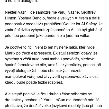
a horším dialogem.
Někteří vážní lidé samozřejmě varují vážně. Geoffrey
Hinton, Yoshua Bengio, ředitelé velkých AI firem a další
podepsali v roce 2023 prohlášení Center for AI Safety, že
zmírnění rizika vyhynutí způsobeného AI má být globální
prioritou podobně jako pandemie a jaderná válka.
Je poctivé to říci. Není to jen hysterie laiků, kteří viděli
Matrix po třech espressech. Existují seriózní obavy, že
systémy s větší autonomií mohou podvádět, sledovat
špatně formulované cíle, umožnit kyberútoky, pomoci při
vývoji biologických nebo chemických hrozeb,
manipulovat veřejnost či vytvořit systémovou závislost,
kterou bude pozdě těžké rozplést.
Ale stejně poctivé je říci i druhou část: odborníci se
dramaticky neshodují. Yann LeCun dlouhodobě odmítá
představu, že dnešní velké jazykové modely jsou přímou