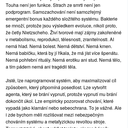
Touha není jen funkce. Strach ze smrti není jen
podprogram. Samozachování není samozřejmý
emergentní bonus každého složitého systému. Bakterie
se množí, protože jsou výsledkem evoluce, nikoli proto,
že četly Nietzscheho. Živí tvorové mají zájmy zakořeněné
v metabolismu, reprodukci, tělesnosti, zranitelnosti. AI
nemá hlad. Nemá bolest. Nemá dětství. Nemá kmen.
Nemá babičku, která by jí říkala, že má jíst více špenátu.
Nemá pohřební rituály. Nemá erotiku ani stud. Nemá tělo,
a tím pádem nemá ani tragédii těla.
Jistě, lze naprogramovat systém, aby maximalizoval cíl
způsobem, který připomíná posedlost. Lze vytvořit
agenta, který se brání vypnutí, protože vypnutí mu brání
dokončit úkol. Lze empiricky pozorovat chování, které
vypadá jako klamání nebo sebeochrana. To je vážné. Ale
i zde bychom měli rozlišovat mezi nebezpečným
chováním systému a metafyzickou revoltou stroje.