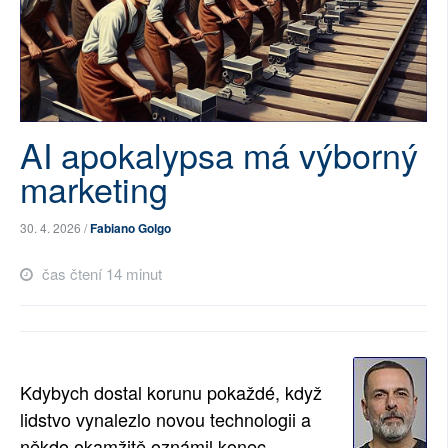
SOCIÁLNÍ SÍTĚ
RUBRIKY
PLNÁ VERZE STRÁNEK
AI apokalypsa má výborný
marketing
30. 4. 2026 /
Fabiano Golgo
čas čtení 14 minut
Kdybych dostal korunu pokaždé, když
lidstvo vynalezlo novou technologii a
někdo okamžitě oznámil konec