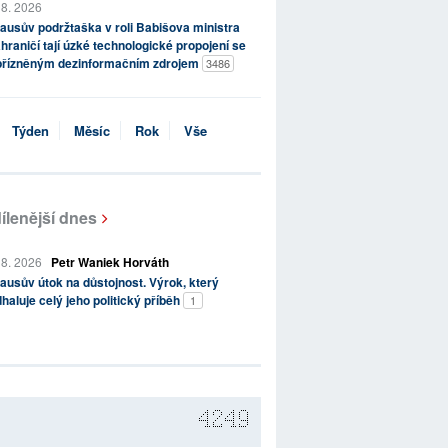
 8. 2026
ausův podržtaška v roli Babišova ministra
hraničí tají úzké technologické propojení se
přízněným dezinformačním zdrojem
3486
Týden
Měsíc
Rok
Vše
ílenější dnes
 8. 2026
Petr Waniek Horváth
ausův útok na důstojnost. Výrok, který
haluje celý jeho politický příběh
1
4249