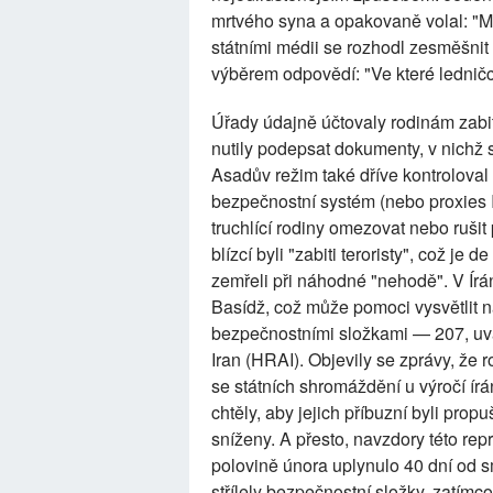
mrtvého syna a opakovaně volal: "M
státními médii se rozhodl zesměšnit
výběrem odpovědí: "Ve které lednič
Úřady údajně účtovaly rodinám zabit
nutily podepsat dokumenty, v nichž
Asadův režim také dříve kontroloval v
bezpečnostní systém (nebo proxies I
truchlící rodiny omezovat nebo rušit
blízcí byli "zabiti teroristy", což je
zemřeli při náhodné "nehodě". V Írán
Basídž, což může pomoci vysvětlit n
bezpečnostními složkami — 207, uvá
Iran (HRAI). Objevily se zprávy, že 
se státních shromáždění u výročí ír
chtěly, aby jejich příbuzní byli prop
sníženy. A přesto, navzdory této rep
polovině února uplynulo 40 dní od sm
střílely bezpečnostní složky, zatímc