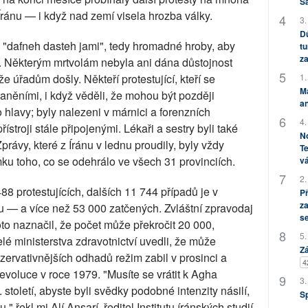
S
ránu — i když nad zemí visela hrozba války.
3.
Dů
 na "dafneh dasteh jami", tedy hromadné hroby, aby
tu
za
í. Některým mrtvolám nebyla ani dána důstojnost
1.
e úřadům došly. Někteří protestující, kteří se
M
aněními, i když věděli, že mohou být později
an
o hlavy; byly nalezeni v márnici a forenzních
4.
ístroji stále připojenými. Lékaři a sestry byli také
No
Zprávy, které z Íránu v lednu proudily, byly vždy
Te
mku toho, co se odehrálo ve všech 31 provinciích.
vá
2.
8 protestujících, dalších 11 744 případů je v
P
za
— a více než 53 000 zatčených. Zvláštní zpravodaj
s
to naznačil, že počet může překročit 20 000,
5.
lé ministerstva zdravotnictví uvedli, že může
Zá
nzervativnějších odhadů režim zabil v prosinci a
4
evoluce v roce 1979. "Musíte se vrátit k Agha
3.
toletí, abyste byli svědky podobné intenzity násilí,
S
," řekl mi Alí Ansarí, ředitel Institutu íránských studií