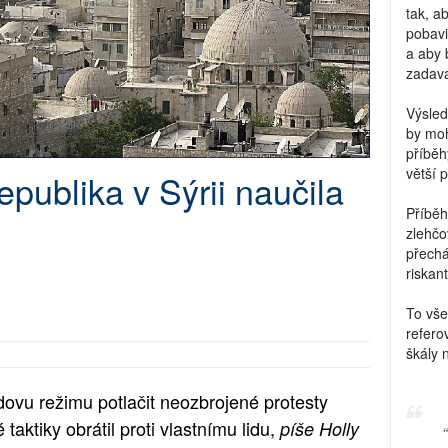
tak, a
pobavi
a aby 
zadava
Výsled
by moh
příběh
větší 
publika v Sýrii naučila
Příběh
zlehčo
přechá
riskant
To vše
refero
škály 
ovu režimu potlačit neozbrojené protesty
taktiky obrátil proti vlastnímu lidu,
píše Holly