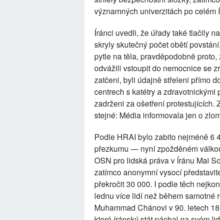
významných univerzitách po celém Í
Íránci uvedli, že úřady také tlačily
skryly skutečný počet obětí povstán
pytle na těla, pravděpodobně proto, ž
odvážili vstoupit do nemocnice se zr
zatčeni, byli údajně střeleni přímo d
centrech s katétry a zdravotnickými př
zadrženi za ošetření protestujících. 
stejné: Média informovala jen o zlo
Podle HRAI bylo zabito nejméně 6 48
přezkumu — nyní zpožděném válkou 
OSN pro lidská práva v Íránu Mai So
zatímco anonymní vysocí představite
překročit 30 000. I podle těch nejko
lednu více lidí než během samotné r
Muhammad Chánovi v 90. letech 18. s
které íránský stát páchal na svém lidu