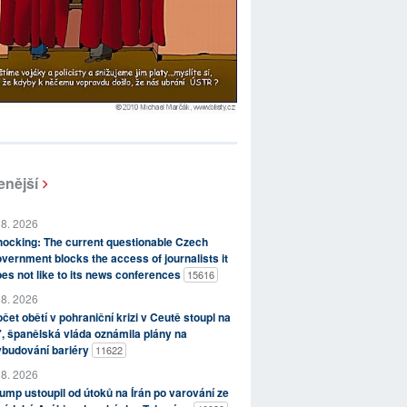
enější
 8. 2026
ocking: The current questionable Czech
vernment blocks the access of journalists it
es not like to its news conferences
15616
 8. 2026
čet obětí v pohraniční krizi v Ceutě stoupl na
, španělská vláda oznámila plány na
ybudování bariéry
11622
 8. 2026
ump ustoupil od útoků na Írán po varování ze