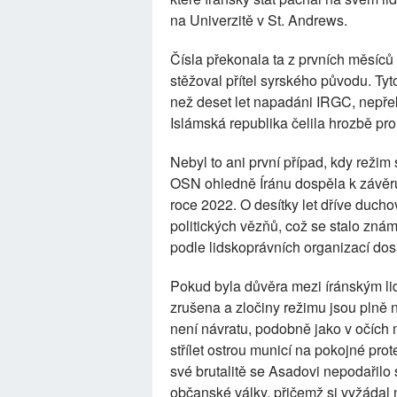
na Univerzitě v St. Andrews.
Čísla překonala ta z prvních měsíců
stěžoval přítel syrského původu. Tyt
než deset let napadáni IRGC, nepřek
Islámská republika čelila hrozbě pro j
Nebyl to ani první případ, kdy režim 
OSN ohledně Íránu dospěla k závěru
roce 2022. O desítky let dříve duch
politických vězňů, což se stalo zn
podle lidskoprávních organizací dosá
Pokud byla důvěra mezi íránským lid
zrušena a zločiny režimu jsou plně 
není návratu, podobně jako v očích
střílet ostrou municí na pokojné pro
své brutalitě se Asadovi nepodařilo 
občanské války, přičemž si vyžádal 