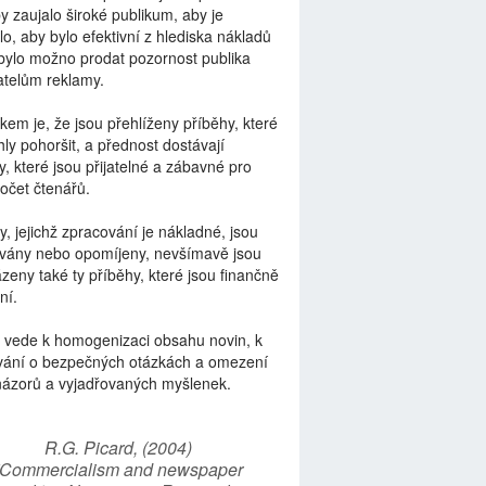
by zaujalo široké publikum, aby je
lo, aby bylo efektivní z hlediska nákladů
bylo možno prodat pozornost publika
telům reklamy.
kem je, že jsou přehlíženy příběhy, které
ly pohoršit, a přednost dostávají
y, které jsou přijatelné a zábavné pro
počet čtenářů.
y, jejichž zpracování je nákladné, jsou
vány nebo opomíjeny, nevšímavě jsou
zeny také ty příběhy, které jsou finančně
ní.
 vede k homogenizaci obsahu novin, k
vání o bezpečných otázkách a omezení
názorů a vyjadřovaných myšlenek.
R.G. Picard, (2004)
“Commercialism and newspaper