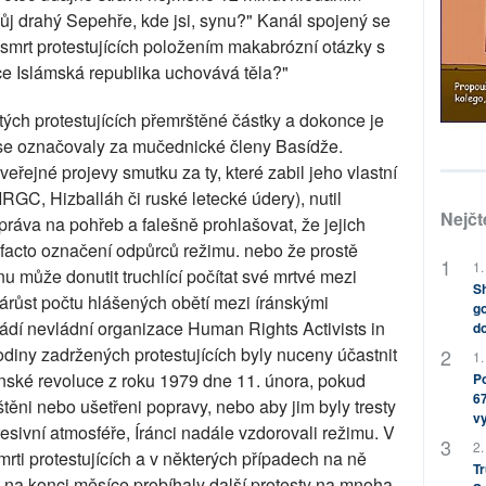
ůj drahý Sepehře, kde jsi, synu?" Kanál spojený se
 smrt protestujících položením makabrózní otázky s
ce Islámská republika uchovává těla?"
ých protestujících přemrštěné částky a dokonce je
 se označovaly za mučednické členy Basídže.
eřejné projevy smutku za ty, které zabil jeho vlastní
RGC, Hizballáh či ruské letecké údery), nutil
Nejčt
 práva na pohřeb a falešně prohlašovat, že jejich
 de facto označení odpůrců režimu. nebo že prostě
1.
u může donutit truchlící počítat své mrtvé mezi
Sh
árůst počtu hlášených obětí mezi íránskými
go
dí nevládní organizace Human Rights Activists in
do
rodiny zadržených protestujících byly nuceny účastnit
1.
ánské revoluce z roku 1979 dne 11. února, pokud
Po
67
uštěni nebo ušetřeni popravy, nebo aby jim byly tresty
v
resivní atmosféře, Íránci nadále vzdorovali režimu. V
2.
rti protestujících a v některých případech na ně
Tr
o na konci měsíce probíhaly další protesty na mnoha