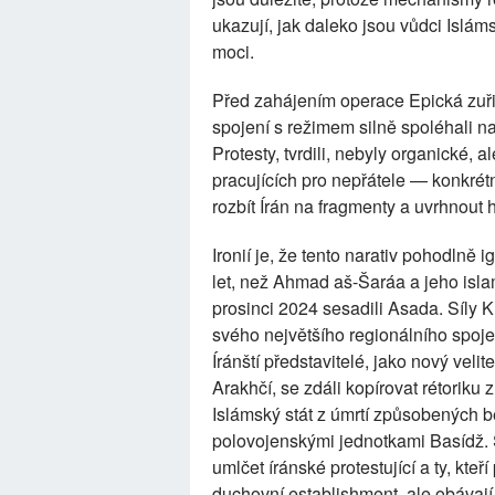
ukazují, jak daleko jsou vůdci Islámsk
moci.
Před zahájením operace Epická zuřivo
spojení s režimem silně spoléhali na
Protesty, tvrdili, nebyly organické,
pracujících pro nepřátele — konkrétn
rozbít Írán na fragmenty a uvrhnout
Ironií je, že tento narativ pohodlně i
let, než Ahmad aš-Šaráa a jeho isla
prosinci 2024 sesadili Asada. Síly 
svého největšího regionálního spoje
Íránští představitelé, jako nový vel
Arakhčí, se zdáli kopírovat rétoriku 
Islámský stát z úmrtí způsobených 
polovojenskými jednotkami Basídž. Ší
umlčet íránské protestující a ty, kteř
duchovní establishment, ale obávají 