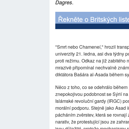
.
Dagres
"Smrt nebo Chameneí," hrozil trans
univerzity 21. ledna, asi dva týdny
proti režimu. Odkaz na již zabitého
mrazivě připomínal nechvalně znám
diktátora Bašára al-Asada během sy
Něco z toho, co se odehrálo během p
znepokojivou podobnost se Sýrií na 
Islámské revoluční gardy (IRGC) pos
morální podporu. Stejně jako Asad 
pácháním zvěrstev, která se rovnají 
narativ, že protestující jsou ze zahra
jsou důležité, protože mechanismy re