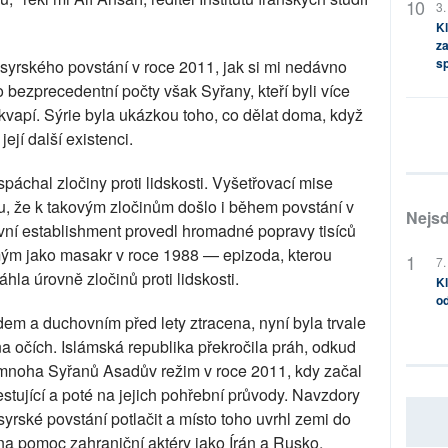
3.
Kl
za
s
 syrského povstání v roce 2011, jak si mi nedávno
o bezprecedentní počty však Syřany, kteří byli více
vapí. Sýrie byla ukázkou toho, co dělat doma, když
ejí další existenci.
spáchal zločiny proti lidskosti. Vyšetřovací mise
, že k takovým zločinům došlo i během povstání v
Nejsd
ovní establishment provedl hromadné popravy tisíců
ámým jako masakr v roce 1988 — epizoda, kterou
7.
hla úrovně zločinů proti lidskosti.
Kl
od
em a duchovním před lety ztracena, nyní byla trvale
na očích. Islámská republika překročila práh, odkud
 mnoha Syřanů Asadův režim v roce 2011, kdy začal
testující a poté na jejich pohřební průvody. Navzdory
syrské povstání potlačit a místo toho uvrhl zemi do
na pomoc zahraniční aktéry jako Írán a Rusko,