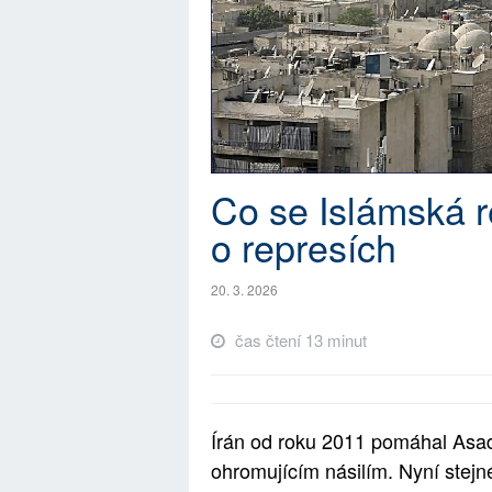
Co se Islámská re
o represích
20. 3. 2026
čas čtení 13 minut
Írán od roku 2011 pomáhal Asad
ohromujícím násilím. Nyní stejné 