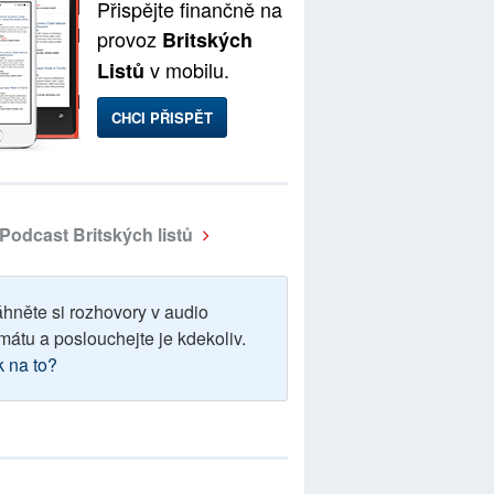
Přispějte finančně na
provoz
Britských
v mobilu.
Listů
CHCI PŘISPĚT
Podcast Britských listů
áhněte si rozhovory v audio
mátu a poslouchejte je kdekoliv.
k na to?