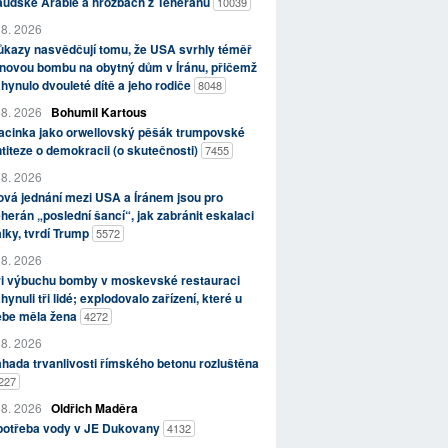
aúdské Arábie a hrozbách z Teheránu
10039
 8. 2026
kazy nasvědčují tomu, že USA svrhly téměř
novou bombu na obytný dům v Íránu, přičemž
hynulo dvouleté dítě a jeho rodiče
8048
 8. 2026
Bohumil Kartous
acinka jako orwellovský pěšák trumpovské
titeze o demokracii (o skutečnosti)
7455
 8. 2026
vá jednání mezi USA a Íránem jsou pro
herán „poslední šancí“, jak zabránit eskalaci
lky, tvrdí Trump
5572
 8. 2026
ři výbuchu bomby v moskevské restauraci
hynuli tři lidé; explodovalo zařízení, které u
ebe měla žena
4272
 8. 2026
hada trvanlivosti římského betonu rozluštěna
227
 8. 2026
Oldřich Maděra
potřeba vody v JE Dukovany
4132