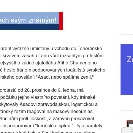
parent výrazně umístěný u vchodu do Teheránské
 po krvavém zásahu Íránu vůči rozsáhlým protestům
 nejvyššího vůdce ajatolláha Alího Chameneího
é heslo íránem podporovaných loajalistů syrského
rského povstání: "Asad, nebo spálíme zemi."
rotestů od 28. prosince do 9. ledna, má
počátku jejího vlastního povstání, kdy íránské
kytovaly Asadovi zpravodajskou, logistickou a
íránský režim reagoval na masový nesouhlas
zločinům proti lidskosti, a zároveň prosazoval
ničí podporovaní "teroristé a špioni". Tyto paralely
prese, které byly v Sýrii testovány a naučeny,