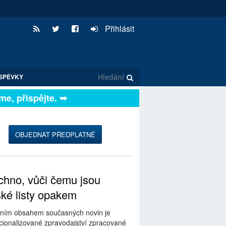
Přihlásit
SPĚVKY
 přispějte. ➥
OBJEDNAT PŘEDPLATNÉ
hno, vůči čemu jsou
ské listy opakem
ním obsahem současných novin je
ionalizované zpravodajství zpracované