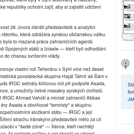
é republiky ochotni zajít, aby si zajistili udržení
st 28. února íránští představitelé a analytici
 rétoriku, která odrážela syrskou občanskou válku.
 ale byla to mazaná práce zahraničních agentů
ě Spojených států a Izraele — kteří byli odhodláni
 ho do chaosu svržením vlády.
gnoruje vlastní roli Teheránu v Sýrii více než deset
mistická povstalecká skupina Haját Tahrír aš-Šám v
Kuds IRGC sehrály klíčovou roli při podpoře Asada,
St
nce, a umožnily četné masakry syrských civilistů.
for
itel IRGC Ahmad Vahídí a ministr zahraničí Abbas
Ja
z éry Asada a obviňovat "teroristy" a skupinu
bezpečnostními složkami státu — IRGC a její
ření strachu íránskými představiteli mělo za cíl
í působí v "šedé zóně" — Íránce, kteří nechtějí
se, že protesty selžou a oni skončí ve vězení.