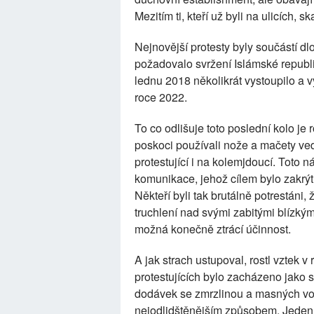
Mezitím ti, kteří už byli na ulicích, 
Nejnovější protesty byly součástí d
požadovalo svržení Islámské republi
lednu 2018 několikrát vystoupilo a 
roce 2022.
To co odlišuje toto poslední kolo j
poskoci používali nože a mačety vedl
protestující i na kolemjdoucí. Toto
komunikace, jehož cílem bylo zakrýt 
Někteří byli tak brutálně potrestáni, 
truchlení nad svými zabitými blízkým
možná konečně ztrácí účinnost.
A jak strach ustupoval, rostl vztek v
protestujících bylo zacházeno jako
dodávek se zmrzlinou a masných vozů
nejodlidštěnějším způsobem. Jeden 