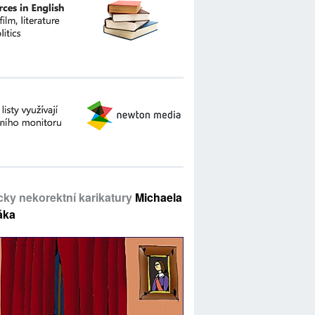
icky nekorektní karikatury
Michaela
áka