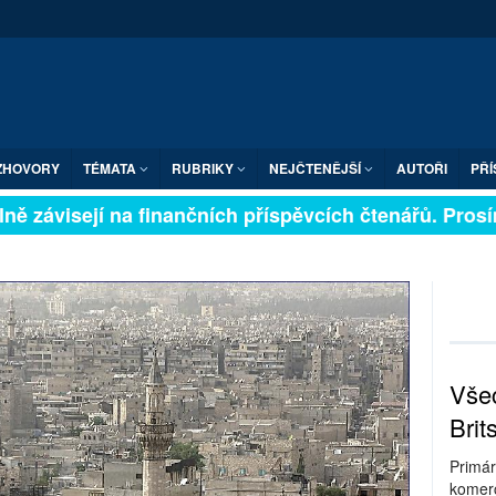
ZHOVORY
TÉMATA
RUBRIKY
NEJČTENĚJŠÍ
AUTOŘI
PŘÍ
 závisejí na finančních příspěvcích čtenářů. Prosíme,
Všec
Brit
Primár
komerc