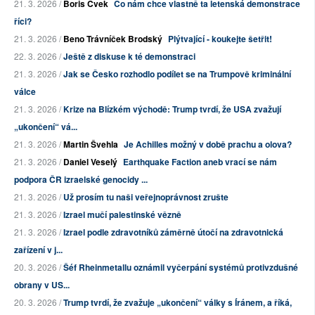
21. 3. 2026 /
Boris Cvek
Co nám chce vlastně ta letenská demonstrace
říci?
21. 3. 2026 /
Beno Trávníček Brodský
Plýtvající - koukejte šetřit!
22. 3. 2026 /
Ještě z diskuse k té demonstraci
21. 3. 2026 /
Jak se Česko rozhodlo podílet se na Trumpově kriminální
válce
21. 3. 2026 /
Krize na Blízkém východě: Trump tvrdí, že USA zvažují
„ukončení“ vá...
21. 3. 2026 /
Martin Švehla
Je Achilles možný v době prachu a olova?
21. 3. 2026 /
Daniel Veselý
Earthquake Faction aneb vrací se nám
podpora ČR izraelské genocidy ...
21. 3. 2026 /
Už prosím tu naši veřejnoprávnost zrušte
21. 3. 2026 /
Izrael mučí palestinské vězně
21. 3. 2026 /
Izrael podle zdravotníků záměrně útočí na zdravotnická
zařízení v j...
20. 3. 2026 /
Šéf Rheinmetallu oznámil vyčerpání systémů protivzdušné
obrany v US...
20. 3. 2026 /
Trump tvrdí, že zvažuje „ukončení“ války s Íránem, a říká,