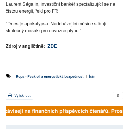
Laurent Ségalin, investiční bankéř specializující se na
čistou energii, řekl pro FT:
"Dnes je apokalypsa. Nadcházející měsíce slibují
skutečný masakr pro dovozce plynu."
Zdroj v angličtině:
ZDE
Ropa - Peak oil a energetická bezpečnost
|
Írán
0
Vytisknout
ě závisejí na finančních příspěvcích čtenářů. Prosíme,