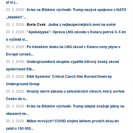
ať si j...
20. 3. 2026 /
Krize na Blízkém východě: Trump nazývá spojence z NATO
„zbabělci“...
20. 3. 2026 /
Boris Cvek
Jedna z nejbezpečnějších zemí na světě
20. 3. 2026 /
"Apokalypsa": Oprava LNG závodu v Kataru potrvá 3–5 let
a vyžádá si...
20. 3. 2026 /
Po íránském útoku na LNG závod v Kataru ceny plynu v
Evropě vzrostl...
20. 3. 2026 /
Undergroundová skupina vypálila klíčový český závod
společnosti Elb...
20. 3. 2026 /
Elbit Systems' Critical Czech Site Burned Down by
Underground Group
20. 3. 2026 /
Hrůzný návrh zákona o zahraničních vlivech, který uvrhne
Česko do n...
20. 3. 2026 /
Krize na Blízkém východě: Trump údajně zvažuje plány na
obsazení ne...
20. 3. 2026 /
Milion mrtvých? COVID zřejmě během prvních dvou let
zabil o 150 000...