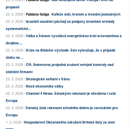
propasti
23. 3. 2026 /
Fabiano Golgo
Kafkův stát, kratom a trestání poslušných
23. 3. 2026 /
Izraelští osadníci páchají za podpory izraelské armády
systematické...
23. 3. 2026 /
Válka s Íránem vyvolává energetickou krizi srovnatelnou s
dvojitou ...
23. 3. 2026 /
Krize na Blízkém východě: Írán vyhrožuje, že v případě
útoku na ...
23. 3. 2026 /
ČR: Sněmovna projedná zrušení veřejné kontroly nad
státními firmami
23. 3. 2026 /
Strategické selhání v Íránu
23. 3. 2026 /
Nová ekonomika války
22. 3. 2026 /
Channel 4 News: Íránskými raketami je ohrožena i celá
Evropa
23. 3. 2026 /
Íránský útok raketami středního doletu je varováním pro
Evropu
1. 3. 2026 /
Hospodaření Občanského sdružení Britské listy za únor