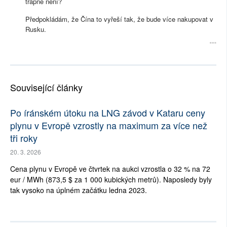
trapné není?
Předpokládám, že Čína to vyřeší tak, že bude více nakupovat v
Rusku.
Související články
Po íránském útoku na LNG závod v Kataru ceny
plynu v Evropě vzrostly na maximum za více než
tři roky
20. 3. 2026
Cena plynu v Evropě ve čtvrtek na aukci vzrostla o 32 % na 72
eur / MWh (873,5 $ za 1 000 kubických metrů). Naposledy byly
tak vysoko na úplném začátku ledna 2023.