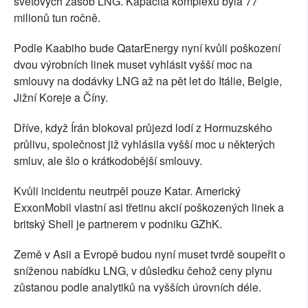
světových zásob LNG. Kapacita komplexu byla 77
milionů tun ročně.
Podle Kaabiho bude QatarEnergy nyní kvůli poškození
dvou výrobních linek muset vyhlásit vyšší moc na
smlouvy na dodávky LNG až na pět let do Itálie, Belgie,
Jižní Koreje a Číny.
Dříve, když Írán blokoval průjezd lodí z Hormuzského
průlivu, společnost již vyhlásila vyšší moc u některých
smluv, ale šlo o krátkodobější smlouvy.
Kvůli incidentu neutrpěl pouze Katar. Americký
ExxonMobil vlastní asi třetinu akcií poškozených linek a
britský Shell je partnerem v podniku GZhK.
Země v Asii a Evropě budou nyní muset tvrdě soupeřit o
sníženou nabídku LNG, v důsledku čehož ceny plynu
zůstanou podle analytiků na vyšších úrovních déle.