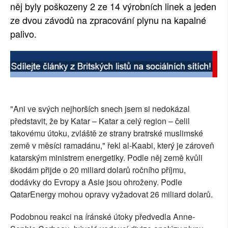
něj byly poškozeny 2 ze 14 výrobních linek a jeden
ze dvou závodů na zpracování plynu na kapalné
palivo.
"Ani ve svých nejhorších snech jsem si nedokázal
představit, že by Katar – Katar a celý region – čelil
takovému útoku, zvláště ze strany bratrské muslimské
země v měsíci ramadánu," řekl al-Kaabi, který je zároveň
katarským ministrem energetiky. Podle něj země kvůli
škodám přijde o 20 miliard dolarů ročního příjmu,
dodávky do Evropy a Asie jsou ohroženy. Podle
QatarEnergy mohou opravy vyžadovat 26 miliard dolarů.
Podobnou reakci na íránské útoky předvedla Anne-