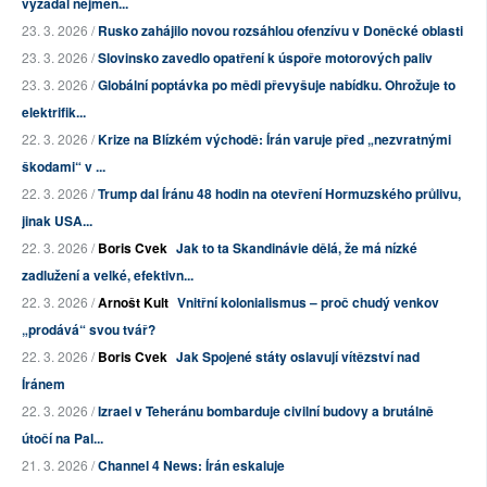
vyžádal nejmén...
23. 3. 2026 /
Rusko zahájilo novou rozsáhlou ofenzívu v Doněcké oblasti
23. 3. 2026 /
Slovinsko zavedlo opatření k úspoře motorových paliv
23. 3. 2026 /
Globální poptávka po mědi převyšuje nabídku. Ohrožuje to
elektrifik...
22. 3. 2026 /
Krize na Blízkém východě: Írán varuje před „nezvratnými
škodami“ v ...
22. 3. 2026 /
Trump dal Íránu 48 hodin na otevření Hormuzského průlivu,
jinak USA...
22. 3. 2026 /
Boris Cvek
Jak to ta Skandinávie dělá, že má nízké
zadlužení a velké, efektivn...
22. 3. 2026 /
Arnošt Kult
Vnitřní kolonialismus – proč chudý venkov
„prodává“ svou tvář?
22. 3. 2026 /
Boris Cvek
Jak Spojené státy oslavují vítězství nad
Íránem
22. 3. 2026 /
Izrael v Teheránu bombarduje civilní budovy a brutálně
útočí na Pal...
21. 3. 2026 /
Channel 4 News: Írán eskaluje