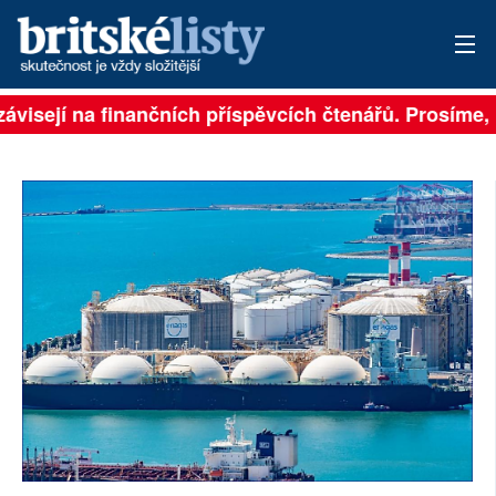
závisejí na finančních příspěvcích čtenářů. Prosíme, p
PŘIHLÁSIT
AKTUÁLNÍ VYDÁNÍ
ARCHIV
ROZHOVORY
TÉMATA
NEJČTENĚJŠÍ ZA 7 DNÍ
AUTOŘI
PŘÍSPĚVKY NA PROVOZ