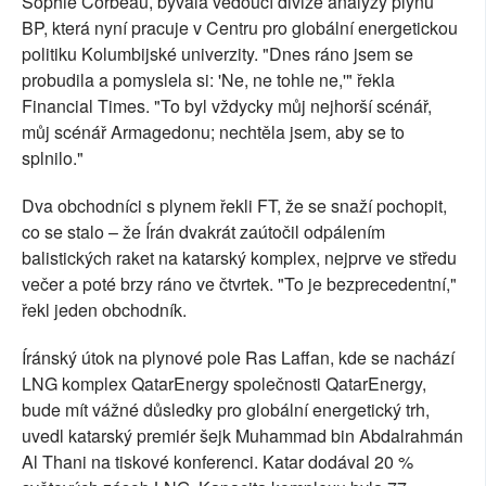
Sophie Corbeau, bývalá vedoucí divize analýzy plynu
BP, která nyní pracuje v Centru pro globální energetickou
politiku Kolumbijské univerzity. "Dnes ráno jsem se
probudila a pomyslela si: 'Ne, ne tohle ne,'" řekla
Financial Times. "To byl vždycky můj nejhorší scénář,
můj scénář Armagedonu; nechtěla jsem, aby se to
splnilo."
Dva obchodníci s plynem řekli FT, že se snaží pochopit,
co se stalo – že Írán dvakrát zaútočil odpálením
balistických raket na katarský komplex, nejprve ve středu
večer a poté brzy ráno ve čtvrtek. "To je bezprecedentní,"
řekl jeden obchodník.
Íránský útok na plynové pole Ras Laffan, kde se nachází
LNG komplex QatarEnergy společnosti QatarEnergy,
bude mít vážné důsledky pro globální energetický trh,
uvedl katarský premiér šejk Muhammad bin Abdalrahmán
Al Thani na tiskové konferenci. Katar dodával 20 %