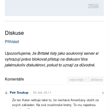
3588
Diskuse
Přihlásit
Upozorňujeme, že Britské listy jako soukromý server si
vyhrazují právo blokovat přístup na diskusní fóra
jakémukoliv diskutérovi, pokud to uznají za důvodné.
Komentáře
nejnovější
oblíbené
Petr Soukup
20. bře. 20:11
0
Že ten Katar nelituje také to, že nechává Američany útočit ze
svých základen. Na své muslimské bratry. To mu najednou