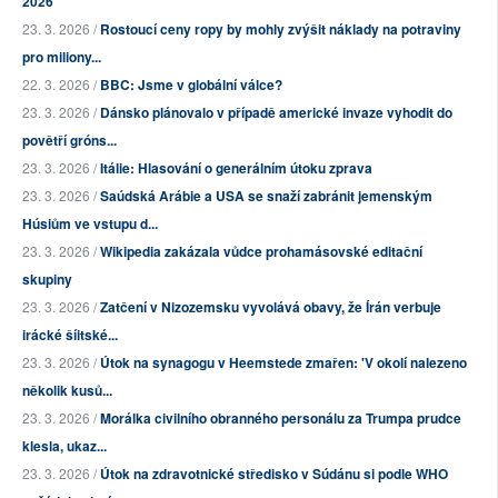
2026
23. 3. 2026 /
Rostoucí ceny ropy by mohly zvýšit náklady na potraviny
pro miliony...
22. 3. 2026 /
BBC: Jsme v globální válce?
23. 3. 2026 /
Dánsko plánovalo v případě americké invaze vyhodit do
povětří gróns...
23. 3. 2026 /
Itálie: Hlasování o generálním útoku zprava
23. 3. 2026 /
Saúdská Arábie a USA se snaží zabránit jemenským
Húsiům ve vstupu d...
23. 3. 2026 /
Wikipedia zakázala vůdce prohamásovské editační
skupiny
23. 3. 2026 /
Zatčení v Nizozemsku vyvolává obavy, že Írán verbuje
irácké šíitské...
23. 3. 2026 /
Útok na synagogu v Heemstede zmařen: 'V okolí nalezeno
několik kusů...
23. 3. 2026 /
Morálka civilního obranného personálu za Trumpa prudce
klesla, ukaz...
23. 3. 2026 /
Útok na zdravotnické středisko v Súdánu si podle WHO