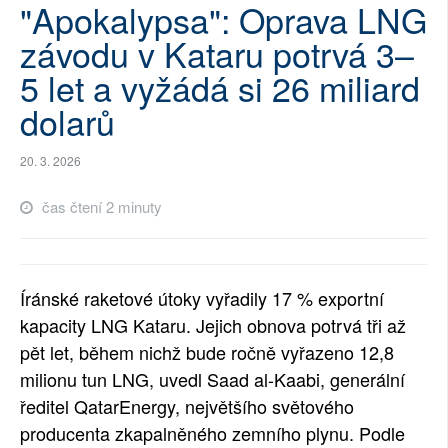
"Apokalypsa": Oprava LNG
SOCIÁLNÍ SÍTĚ
závodu v Kataru potrvá 3–
RUBRIKY
5 let a vyžádá si 26 miliard
dolarů
PLNÁ VERZE STRÁNEK
20. 3. 2026
čas čtení 2 minuty
Íránské raketové útoky vyřadily 17 % exportní
kapacity LNG Kataru. Jejich obnova potrvá tři až
pět let, během nichž bude ročně vyřazeno 12,8
milionu tun LNG, uvedl Saad al-Kaabi, generální
ředitel QatarEnergy, největšího světového
producenta zkapalněného zemního plynu. Podle