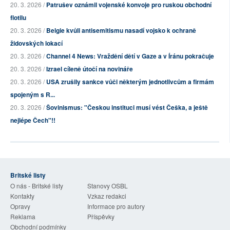
20. 3. 2026 /
Patrušev oznámil vojenské konvoje pro ruskou obchodní
flotilu
20. 3. 2026 /
Belgie kvůli antisemitismu nasadí vojsko k ochraně
židovských lokací
20. 3. 2026 /
Channel 4 News: Vraždění dětí v Gaze a v Íránu pokračuje
20. 3. 2026 /
Izrael cíleně útočí na novináře
20. 3. 2026 /
USA zrušily sankce vůči některým jednotlivcům a firmám
spojeným s R...
20. 3. 2026 /
Šovinismus: "Českou instituci musí vést Češka, a ještě
nejlépe Čech"!!
Britské listy
O nás - Britské listy
Stanovy OSBL
Kontakty
Vzkaz redakci
Opravy
Informace pro autory
Reklama
Příspěvky
Obchodní podmínky