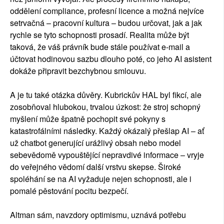
oddělení compliance, profesní licence a možná nejvíce
setrvačná – pracovní kultura – budou určovat, jak a jak
rychle se tyto schopnosti prosadí. Realita může být
taková, že váš právník bude stále používat e-mail a
účtovat hodinovou sazbu dlouho poté, co jeho AI asistent
dokáže připravit bezchybnou smlouvu.
A je tu také otázka důvěry. Kubrickův HAL byl fikcí, ale
zosobňoval hlubokou, trvalou úzkost: že stroj schopný
myšlení může špatně pochopit své pokyny s
katastrofálními následky. Každý okázalý přešlap AI – ať
už chatbot generující urážlivý obsah nebo model
sebevědomě vypouštějící nepravdivé informace – vryje
do veřejného vědomí další vrstvu skepse. Široké
spoléhání se na AI vyžaduje nejen schopnosti, ale i
pomalé pěstování pocitu bezpečí.
Altman sám, navzdory optimismu, uznává potřebu