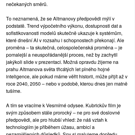
nečekaných směrů.
To neznamená, že se Altmanovy předpovědi mýlí v
podstatě. Trend výpočetního výkonu, dostupnosti dat a
sofistikovanosti modelů skutečně ukazuje k systémům,
které dnešní AI v rozsahu i schopnostech překonají. Ale
proměna – ta skutečná, celospolečenská proměna – je
pomalejší a neuspořádanější proces, než by zachytil
jakýkoli slide v prezentaci. Možná opravdu žijeme na
prahu Altmanova světa třicátých let plného hojné
inteligence, ale pokud máme věřit historii, může přijít až v
roce 2040, 2050 – nebo v podobě, kterou dnes jen matně
tušíme.
A tím se vracíme k Vesmírné odysee. Kubrickův film je
svým způsobem stále prorocký – ne pro své doslovné
předpovědi, ale pro hlubší vhled: že náš vztah k
technologiím je příběhem úžasu, ambicí a
nezamýšlených důsledků. Sny si malujeme dopředu,