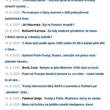
„Potřebují nakbu“ | Bývalý generál izraelské armády
označil vysoký ...
16. 8. 2025 /
Po evakuaci z Gazy zemřela v Itálii podvyživená
palestinská žena
16. 8. 2025 /
Jiří Hlavenka
Byl to Putinův dvojník?
16. 8. 2025 /
Bohumil Kartous
Do kdy budeme předstírat, že klaun
v Bílém domě je ctihodný státník?
16. 8. 2025 /
V Gaze bylo podle zpráv OSN zabito 25 lidí a každé páté dítě
v Gaze...
16. 8. 2025 /
Summit Putin-Trump: Rusko „nemůže mít právo veta“
ohledně členstv...
16. 8. 2025 /
Boris Cvek
Nebylo to jako Mnichov 1938, bylo to horší
16. 8. 2025 /
Putin od Trumpa dostává přesně to, co chtěl – ruská média
to už uka...
16. 8. 2025 /
Trump informoval lídry NATO o summitu s Putinem po
„dlouhém“ telef...
16. 8. 2025 /
Fabiano Golgo
Trump a Putin: Rozhovor, který se nestal
16. 8. 2025 /
Meta čelí kritice za politiku umělé inteligence, která