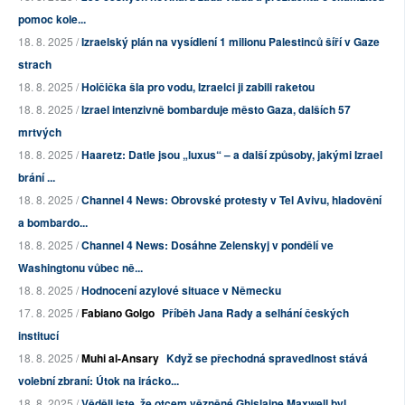
pomoc kole...
18. 8. 2025 /
Izraelský plán na vysídlení 1 milionu Palestinců šíří v Gaze
strach
18. 8. 2025 /
Holčička šla pro vodu, Izraelci ji zabili raketou
18. 8. 2025 /
Izrael intenzivně bombarduje město Gaza, dalších 57
mrtvých
18. 8. 2025 /
Haaretz: Datle jsou „luxus“ – a další způsoby, jakými Izrael
brání ...
18. 8. 2025 /
Channel 4 News: Obrovské protesty v Tel Avivu, hladovění
a bombardo...
18. 8. 2025 /
Channel 4 News: Dosáhne Zelenskyj v pondělí ve
Washingtonu vůbec ně...
18. 8. 2025 /
Hodnocení azylové situace v Německu
17. 8. 2025 /
Fabiano Golgo
Příběh Jana Rady a selhání českých
institucí
18. 8. 2025 /
Muhi al-Ansary
Když se přechodná spravedlnost stává
volební zbraní: Útok na irácko...
18. 8. 2025 /
Věděli jste, že otcem vězněné Ghislaine Maxwell byl