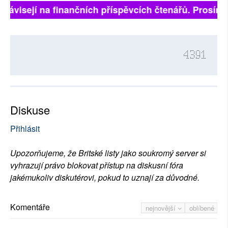
závisejí na finančních příspěvcích čtenářů. Prosíme, p
4391
Diskuse
Přihlásit
Upozorňujeme, že Britské listy jako soukromý server si
vyhrazují právo blokovat přístup na diskusní fóra
jakémukoliv diskutérovi, pokud to uznají za důvodné.
Komentáře
nejnovější
oblíbené