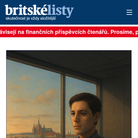
visejí na finančních příspěvcích čtenářů. Prosíme, při
PŘIHLÁSIT
AKTUÁLNÍ VYDÁNÍ
ARCHIV
ROZHOVORY
TÉMATA
NEJČTENĚJŠÍ ZA 7 DNÍ
AUTOŘI
PŘÍSPĚVKY NA PROVOZ