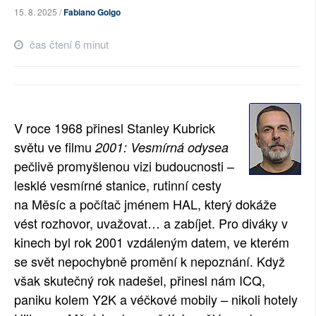
15. 8. 2025 /
Fabiano Golgo
čas čtení 6 minut
V roce 1968 přinesl Stanley Kubrick
světu ve filmu
2001: Vesmírná odysea
pečlivě promyšlenou vizi budoucnosti –
lesklé vesmírné stanice, rutinní cesty
na Měsíc a počítač jménem HAL, který dokáže
vést rozhovor, uvažovat… a zabíjet. Pro diváky v
kinech byl rok 2001 vzdáleným datem, ve kterém
se svět nepochybně promění k nepoznání. Když
však skutečný rok nadešel, přinesl nám ICQ,
paniku kolem Y2K a véčkové mobily – nikoli hotely