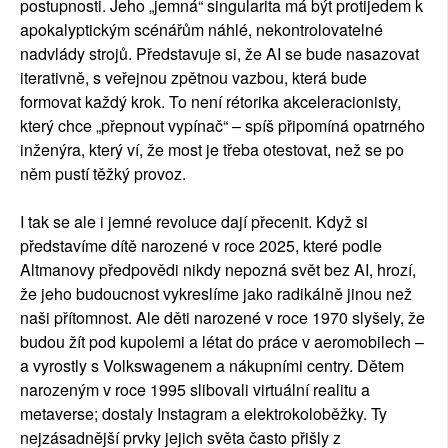
postupnosti. Jeho „jemná“ singularita má být protijedem k
apokalyptickým scénářům náhlé, nekontrolovatelné
nadvlády strojů. Představuje si, že AI se bude nasazovat
iterativně, s veřejnou zpětnou vazbou, která bude
formovat každý krok. To není rétorika akceleracionisty,
který chce „přepnout vypínač“ – spíš připomíná opatrného
inženýra, který ví, že most je třeba otestovat, než se po
něm pustí těžký provoz.
I tak se ale i jemné revoluce dají přecenit. Když si
představíme dítě narozené v roce 2025, které podle
Altmanovy předpovědi nikdy nepozná svět bez AI, hrozí,
že jeho budoucnost vykreslíme jako radikálně jinou než
naši přítomnost. Ale děti narozené v roce 1970 slyšely, že
budou žít pod kupolemi a létat do práce v aeromobilech –
a vyrostly s Volkswagenem a nákupními centry. Dětem
narozeným v roce 1995 slibovali virtuální realitu a
metaverse; dostaly Instagram a elektrokoloběžky. Ty
nejzásadnější prvky jejich světa často přišly z