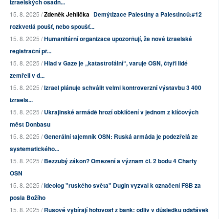
izraelských osadn...
15. 8. 2025 /
Zdeněk Jehlička
Demýtizace Palestiny a Palestinců:#12
rozkvetlá poušť, nebo spoušť...
15. 8. 2025 /
Humanitární organizace upozorňují, že nové izraelské
registrační př...
15. 8. 2025 /
Hlad v Gaze je „katastrofální“, varuje OSN, čtyři lidé
zemřeli v d...
15. 8. 2025 /
Izrael plánuje schválit velmi kontroverzní výstavbu 3 400
izraels...
15. 8. 2025 /
Ukrajinské armádě hrozí obklíčení v jednom z klíčových
měst Donbasu
15. 8. 2025 /
Generální tajemník OSN: Ruská armáda je podezřelá ze
systematického...
15. 8. 2025 /
Bezzubý zákon? Omezení a význam čl. 2 bodu 4 Charty
OSN
15. 8. 2025 /
Ideolog "ruského světa" Dugin vyzval k označení FSB za
posla Božího
15. 8. 2025 /
Rusové vybírají hotovost z bank: odliv v důsledku odstávek