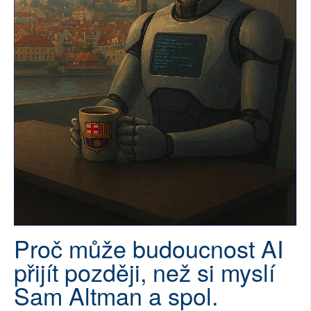
SOCIÁLNÍ SÍTĚ
RUBRIKY
PLNÁ VERZE STRÁNEK
Proč může budoucnost AI
přijít později, než si myslí
Sam Altman a spol.