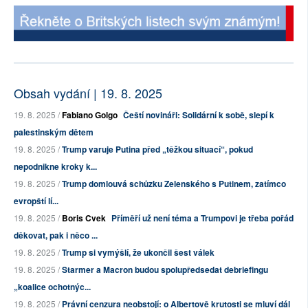
Obsah vydání | 19. 8. 2025
19. 8. 2025 /
Fabiano Golgo
Čeští novináři: Solidární k sobě, slepí k
palestinským dětem
19. 8. 2025 /
Trump varuje Putina před „těžkou situací“, pokud
nepodnikne kroky k...
19. 8. 2025 /
Trump domlouvá schůzku Zelenského s Putinem, zatímco
evropští lí...
19. 8. 2025 /
Boris Cvek
Příměří už není téma a Trumpovi je třeba pořád
děkovat, pak i něco ...
19. 8. 2025 /
Trump si vymýšlí, že ukončil šest válek
19. 8. 2025 /
Starmer a Macron budou spolupředsedat debriefingu
„koalice ochotnýc...
19. 8. 2025 /
Právní cenzura neobstojí: o Albertově krutosti se mluví dál