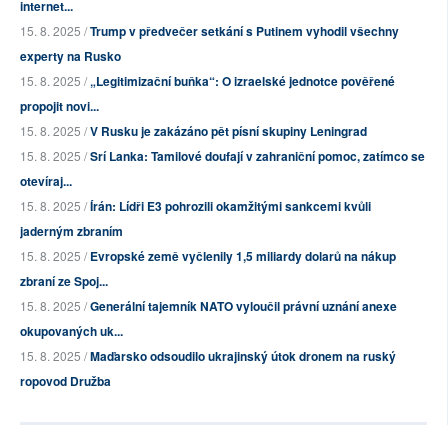
internet...
15. 8. 2025 /
Trump v předvečer setkání s Putinem vyhodil všechny
experty na Rusko
15. 8. 2025 /
„Legitimizační buňka“: O izraelské jednotce pověřené
propojit novi...
15. 8. 2025 /
V Rusku je zakázáno pět písní skupiny Leningrad
15. 8. 2025 /
Srí Lanka: Tamilové doufají v zahraniční pomoc, zatímco se
otevíraj...
15. 8. 2025 /
Írán: Lídři E3 pohrozili okamžitými sankcemi kvůli
jaderným zbraním
15. 8. 2025 /
Evropské země vyčlenily 1,5 miliardy dolarů na nákup
zbraní ze Spoj...
15. 8. 2025 /
Generální tajemník NATO vyloučil právní uznání anexe
okupovaných uk...
15. 8. 2025 /
Maďarsko odsoudilo ukrajinský útok dronem na ruský
ropovod Družba