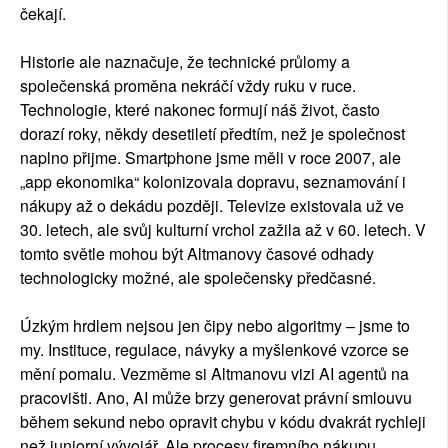
čekají.
Historie ale naznačuje, že technické průlomy a
společenská proměna nekráčí vždy ruku v ruce.
Technologie, které nakonec formují náš život, často
dorazí roky, někdy desetiletí předtím, než je společnost
naplno přijme. Smartphone jsme měli v roce 2007, ale
„app ekonomika“ kolonizovala dopravu, seznamování i
nákupy až o dekádu později. Televize existovala už ve
30. letech, ale svůj kulturní vrchol zažila až v 60. letech. V
tomto světle mohou být Altmanovy časové odhady
technologicky možné, ale společensky předčasné.
Úzkým hrdlem nejsou jen čipy nebo algoritmy – jsme to
my. Instituce, regulace, návyky a myšlenkové vzorce se
mění pomalu. Vezměme si Altmanovu vizi AI agentů na
pracovišti. Ano, AI může brzy generovat právní smlouvu
během sekund nebo opravit chybu v kódu dvakrát rychleji
než juniorní vývojář. Ale procesy firemního nákupu,