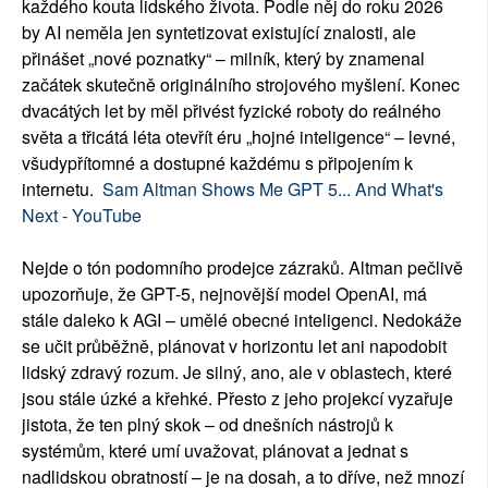
každého kouta lidského života. Podle něj do roku 2026
by AI neměla jen syntetizovat existující znalosti, ale
přinášet „nové poznatky“ – milník, který by znamenal
začátek skutečně originálního strojového myšlení. Konec
dvacátých let by měl přivést fyzické roboty do reálného
světa a třicátá léta otevřít éru „hojné inteligence“ – levné,
všudypřítomné a dostupné každému s připojením k
internetu.
Sam Altman Shows Me GPT 5... And What's
Next - YouTube
Nejde o tón podomního prodejce zázraků. Altman pečlivě
upozorňuje, že GPT-5, nejnovější model OpenAI, má
stále daleko k AGI – umělé obecné inteligenci. Nedokáže
se učit průběžně, plánovat v horizontu let ani napodobit
lidský zdravý rozum. Je silný, ano, ale v oblastech, které
jsou stále úzké a křehké. Přesto z jeho projekcí vyzařuje
jistota, že ten plný skok – od dnešních nástrojů k
systémům, které umí uvažovat, plánovat a jednat s
nadlidskou obratností – je na dosah, a to dříve, než mnozí