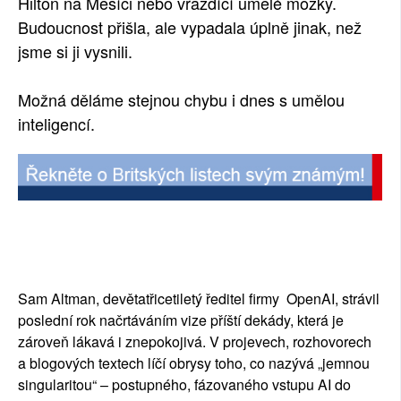
Hilton na Měsíci nebo vraždící umělé mozky.
Budoucnost přišla, ale vypadala úplně jinak, než
jsme si ji vysnili.
Možná děláme stejnou chybu i dnes s umělou
inteligencí.
Sam Altman, devětatřicetiletý ředitel firmy OpenAI, strávil
poslední rok načrtáváním vize příští dekády, která je
zároveň lákavá i znepokojivá. V projevech, rozhovorech
a blogových textech líčí obrysy toho, co nazývá „jemnou
singularitou“ – postupného, fázovaného vstupu AI do