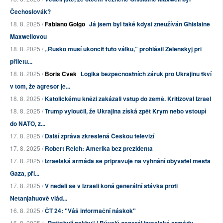
Čechoslovák?
18. 8. 2025 /
Fabiano Golgo
Já jsem byl také kdysi zneužíván Ghislaine
Maxwellovou
18. 8. 2025 /
„Rusko musí ukončit tuto válku,“ prohlásil Zelenskyj při
příletu...
18. 8. 2025 /
Boris Cvek
Logika bezpečnostních záruk pro Ukrajinu tkví
v tom, že agresor je...
18. 8. 2025 /
Katolickému knězi zakázali vstup do země. Kritizoval Izrael
18. 8. 2025 /
Trump vyloučil, že Ukrajina získá zpět Krym nebo vstoupí
do NATO, z...
17. 8. 2025 /
Další zpráva zkreslená Českou televizí
17. 8. 2025 /
Robert Reich: Amerika bez prezidenta
17. 8. 2025 /
Izraelská armáda se připravuje na vyhnání obyvatel města
Gaza, při...
17. 8. 2025 /
V neděli se v Izraeli koná generální stávka proti
Netanjahuově vlád...
16. 8. 2025 /
ČT 24: "Váš informační náskok"
16. 8. 2025 /