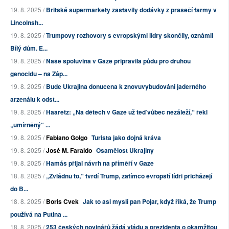
19. 8. 2025 /
Britské supermarkety zastavily dodávky z prasečí farmy v
Lincolnsh...
19. 8. 2025 /
Trumpovy rozhovory s evropskými lídry skončily, oznámil
Bílý dům. E...
19. 8. 2025 /
Naše spoluvina v Gaze připravila půdu pro druhou
genocidu – na Záp...
19. 8. 2025 /
Bude Ukrajina donucena k znovuvybudování jaderného
arzenálu k odst...
19. 8. 2025 /
Haaretz: „Na dětech v Gaze už teď vůbec nezáleží,“ řekl
„umírněný“ ...
19. 8. 2025 /
Fabiano Golgo
Turista jako dojná kráva
19. 8. 2025 /
José M. Faraldo
Osamělost Ukrajiny
19. 8. 2025 /
Hamás přijal návrh na příměří v Gaze
18. 8. 2025 /
„Zvládnu to,“ tvrdí Trump, zatímco evropští lídři přicházejí
do B...
18. 8. 2025 /
Boris Cvek
Jak to asi myslí pan Pojar, když říká, že Trump
používá na Putina ...
18. 8. 2025 /
253 českých novinářů žádá vládu a prezidenta o okamžitou