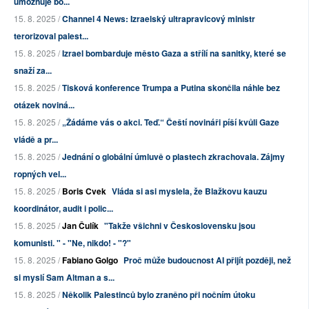
umožňuje bo...
15. 8. 2025 /
Channel 4 News: Izraelský ultrapravicový ministr
terorizoval palest...
15. 8. 2025 /
Izrael bombarduje město Gaza a střílí na sanitky, které se
snaží za...
15. 8. 2025 /
Tisková konference Trumpa a Putina skončila náhle bez
otázek noviná...
15. 8. 2025 /
„Žádáme vás o akci. Teď.“ Čeští novináři píší kvůli Gaze
vládě a pr...
15. 8. 2025 /
Jednání o globální úmluvě o plastech zkrachovala. Zájmy
ropných vel...
15. 8. 2025 /
Boris Cvek
Vláda si asi myslela, že Blažkovu kauzu
koordinátor, audit i polic...
15. 8. 2025 /
Jan Čulík
"Takže všichni v Československu jsou
komunisti. " - "Ne, nikdo! - "?"
15. 8. 2025 /
Fabiano Golgo
Proč může budoucnost AI přijít později, než
si myslí Sam Altman a s...
15. 8. 2025 /
Několik Palestinců bylo zraněno při nočním útoku