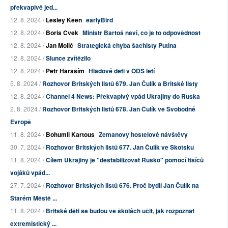
překvapivě jed...
12. 8. 2024 /
Lesley Keen
earlyBird
12. 8. 2024 /
Boris Cvek
Ministr Bartoš neví, co je to odpovědnost
12. 8. 2024 /
Jan Molič
Strategická chyba šachisty Putina
12. 8. 2024 /
Slunce zvítězilo
12. 8. 2024 /
Petr Haraším
Hladové děti v ODS letí
5. 8. 2024 /
Rozhovor Britských listů 679. Jan Čulík a Britské listy
12. 8. 2024 /
Channel 4 News: Překvapivý vpád Ukrajiny do Ruska
2. 8. 2024 /
Rozhovor Britských listů 678. Jan Čulík ve Svobodné
Evropě
11. 8. 2024 /
Bohumil Kartous
Zemanovy hostelové návštěvy
30. 7. 2024 /
Rozhovor Britských listů 677. Jan Čulík ve Skotsku
11. 8. 2024 /
Cílem Ukrajiny je "destabilizovat Rusko" pomocí tisíců
vojáků vpád...
27. 7. 2024 /
Rozhovor Britských listů 676. Proč bydlí Jan Čulík na
Starém Městě ...
11. 8. 2024 /
Britské děti se budou ve školách učit, jak rozpoznat
extremistický ...