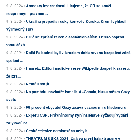
9. 8. 2024 /
Amnesty International: Litujeme, že ČR se snaží
neupřímným právním ...
9. 8. 2024 /
Ukrajina přepadla ruský konvoj v Kursku, Kreml vyhlásil
výjimečný stav
9. 8. 2024 /
Británie zpřísní zákon o sociálních sítích. Česko naproti
tomu dává...
9. 8. 2024 /
Další Palestinci byli v Izraelem deklarované bezpečné zóně
upáleni ...
9. 8. 2024 /
Haaretz: Editoři anglické verze Wikipedie dospěli k závěru,
že Izra...
9. 8. 2024 /
Nemá kam jít
9. 8. 2024 /
Na památku novináře Ismaila Al-Ghoula, hlasu města Gazy
světu
9. 8. 2024 /
96 procent obyvatel Gazy zažívá vážnou míru hladomoru
9. 8. 2024 /
Experti OSN: Právní normy nyní naléhavě vyžadují vydání
zatykačů na...
9. 8. 2024 /
Česká televize nominována nebyla
9. 8. 2024 /
THEATRUM KUKS 2024: Oslava první italské opery v