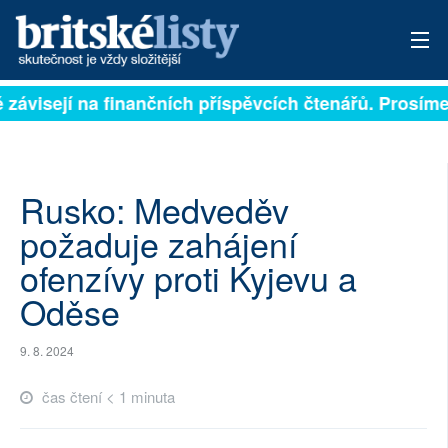
ě závisejí na finančních příspěvcích čtenářů. Prosíme,
PŘIHLÁSIT
AKTUÁLNÍ VYDÁNÍ
ARCHIV
Rusko: Medveděv
požaduje zahájení
ROZHOVORY
ofenzívy proti Kyjevu a
TÉMATA
Oděse
NEJČTENĚJŠÍ ZA 7 DNÍ
9. 8. 2024
AUTOŘI
čas čtení < 1 minuta
PŘÍSPĚVKY NA PROVOZ