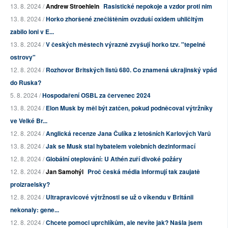
13. 8. 2024 /
Andrew Stroehlein
Rasistické nepokoje a vzdor proti nim
13. 8. 2024 /
Horko zhoršené znečištěním ovzduší oxidem uhličitým
zabilo loni v E...
13. 8. 2024 /
V českých městech výrazně zvyšují horko tzv. "tepelné
ostrovy"
12. 8. 2024 /
Rozhovor Britských listů 680. Co znamená ukrajinský vpád
do Ruska?
5. 8. 2024 /
Hospodaření OSBL za červenec 2024
13. 8. 2024 /
Elon Musk by měl být zatčen, pokud podněcoval výtržníky
ve Velké Br...
12. 8. 2024 /
Anglická recenze Jana Čulíka z letošních Karlových Varů
13. 8. 2024 /
Jak se Musk stal hybatelem volebních dezinformací
12. 8. 2024 /
Globální oteplování: U Athén zuří divoké požáry
12. 8. 2024 /
Jan Samohýl
Proč česká média informují tak zaujatě
proizraelsky?
12. 8. 2024 /
Ultrapravicové výtržnosti se už o víkendu v Británii
nekonaly: gene...
12. 8. 2024 /
Chcete pomoci uprchlíkům, ale nevíte jak? Našla jsem