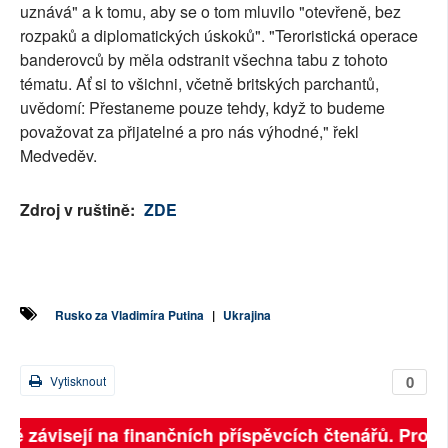
uznává" a k tomu, aby se o tom mluvilo "otevřeně, bez
rozpaků a diplomatických úskoků". "Teroristická operace
banderovců by měla odstranit všechna tabu z tohoto
tématu. Ať si to všichni, včetně britských parchantů,
uvědomí: Přestaneme pouze tehdy, když to budeme
považovat za přijatelné a pro nás výhodné," řekl
Medveděv.
Zdroj v ruštině:
ZDE
Rusko za Vladimíra Putina
|
Ukrajina
0
Vytisknout
lně závisejí na finančních příspěvcích čtenářů. Prosím