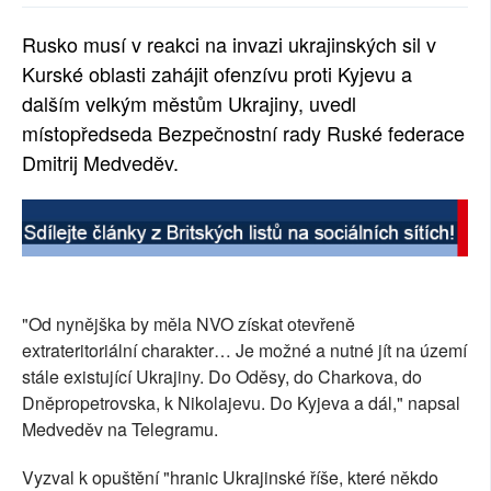
SOCIÁLNÍ SÍTĚ
Rusko musí v reakci na invazi ukrajinských sil v
Kurské oblasti zahájit ofenzívu proti Kyjevu a
RUBRIKY
dalším velkým městům Ukrajiny, uvedl
PLNÁ VERZE STRÁNEK
místopředseda Bezpečnostní rady Ruské federace
Dmitrij Medveděv.
"Od nynějška by měla NVO získat otevřeně
extrateritoriální charakter… Je možné a nutné jít na území
stále existující Ukrajiny. Do Oděsy, do Charkova, do
Dněpropetrovska, k Nikolajevu. Do Kyjeva a dál," napsal
Medveděv na Telegramu.
Vyzval k opuštění "hranic Ukrajinské říše, které někdo