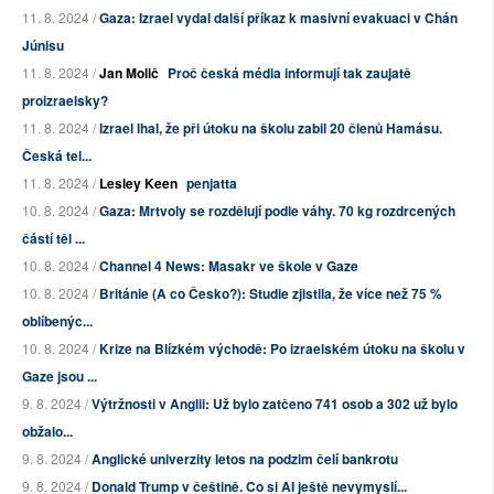
11. 8. 2024 /
Gaza: Izrael vydal další příkaz k masivní evakuaci v Chán
Júnisu
11. 8. 2024 /
Jan Molič
Proč česká média informují tak zaujatě
proizraelsky?
11. 8. 2024 /
Izrael lhal, že při útoku na školu zabil 20 členů Hamásu.
Česká tel...
11. 8. 2024 /
Lesley Keen
penjatta
10. 8. 2024 /
Gaza: Mrtvoly se rozdělují podle váhy. 70 kg rozdrcených
částí těl ...
10. 8. 2024 /
Channel 4 News: Masakr ve škole v Gaze
10. 8. 2024 /
Británie (A co Česko?): Studie zjistila, že více než 75 %
oblíbenýc...
10. 8. 2024 /
Krize na Blízkém východě: Po izraelském útoku na školu v
Gaze jsou ...
9. 8. 2024 /
Výtržnosti v Anglii: Už bylo zatčeno 741 osob a 302 už bylo
obžalo...
9. 8. 2024 /
Anglické univerzity letos na podzim čelí bankrotu
9. 8. 2024 /
Donald Trump v češtině. Co si AI ještě nevymyslí...