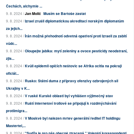
Čechách, alchymie ...
9. 8. 2024 /
Jan Molič
Musím se Bartoše zastat
9. 8. 2024 /
Izrael zrušil diplomatickou akreditaci norským diplomatům
za jejich...
9. 8. 2024 /
Írán možná přehodnotí odvetná opatření proti Izraeli za zabití
vůdc...
9. 8. 2024 /
Oloupejte jablka: mytí zeleniny a ovoce pesticidy neodstraní,
zjis...
9. 8. 2024 /
Kvůli epidemii opičích neštovic se Afrika ocitla na pokraji
oficiál...
9. 8. 2024 /
Rusko: Státní duma z přípravy ofenzívy ozbrojených sil
Ukrajiny v K...
9. 8. 2024 /
V ruské Kurské oblasti byl vyhlášen výjimečný stav
9. 8. 2024 /
Ruští internetoví trollové se připojují k rozdmýchávání
protiimigra...
9. 8. 2024 /
V Moskvě byl nalezen mrtev generální ředitel IT holdingu
Mastertel,...
9. 8. 2024 /
"Sudža je pro nás obecně ztracená." Vojenští korespondenti