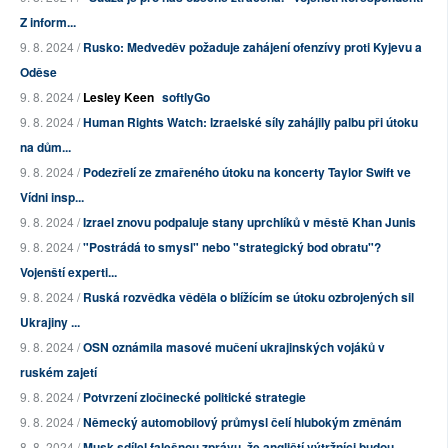
Z inform...
9. 8. 2024 /
Rusko: Medveděv požaduje zahájení ofenzívy proti Kyjevu a
Oděse
9. 8. 2024 /
Lesley Keen
softlyGo
9. 8. 2024 /
Human Rights Watch: Izraelské síly zahájily palbu při útoku
na dům...
9. 8. 2024 /
Podezřelí ze zmařeného útoku na koncerty Taylor Swift ve
Vídni insp...
9. 8. 2024 /
Izrael znovu podpaluje stany uprchlíků v městě Khan Junis
9. 8. 2024 /
"Postrádá to smysl" nebo "strategický bod obratu"?
Vojenští experti...
9. 8. 2024 /
Ruská rozvědka věděla o blížícím se útoku ozbrojených sil
Ukrajiny ...
9. 8. 2024 /
OSN oznámila masové mučení ukrajinských vojáků v
ruském zajetí
9. 8. 2024 /
Potvrzení zločinecké politické strategie
9. 8. 2024 /
Německý automobilový průmysl čelí hlubokým změnám
8. 8. 2024 /
Musk sdílel falešnou zprávu, že angličtí výtržníci budou