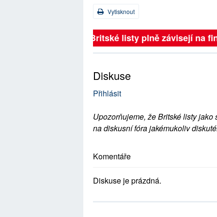
Vytisknout
Britské listy plně závisejí na f
Diskuse
Přihlásit
Upozorňujeme, že Britské listy jako 
na diskusní fóra jakémukoliv diskuté
Komentáře
Diskuse je prázdná.