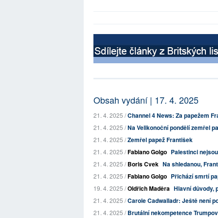
Obsah vydání | 17. 4. 2025
21. 4. 2025 /
Channel 4 News: Za papežem Fr
21. 4. 2025 /
Na Velikonoční pondělí zemřel pap
21. 4. 2025 /
Zemřel papež František
21. 4. 2025 /
Fabiano Golgo
Palestinci nejso
21. 4. 2025 /
Boris Cvek
Na shledanou, Frant
21. 4. 2025 /
Fabiano Golgo
Přichází smrtí pa
19. 4. 2025 /
Oldřich Maděra
Hlavní důvody, 
21. 4. 2025 /
Carole Cadwalladr: Ještě není po
21. 4. 2025 /
Brutální nekompetence Trumpov