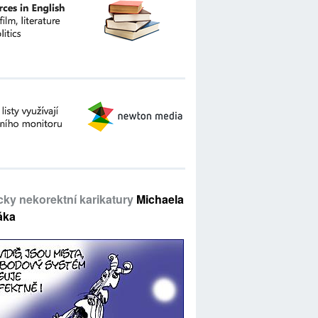
icky nekorektní karikatury
Michaela
áka