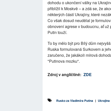
dohodu o ukončení války na Ukrajin
přiblížil k Moskvě – a zdá se, že a
některých částí Ukrajiny, které nezá
Co však dosud neudělal je formulova
obnovení agrese v budoucnu, ať už p
Putin touží.
To by mělo být pro Bílý dům nejvyšš
Ruska formulovaná Surkovem a jeh
zaručeno, že jakákoli mírová dohod
"Putinova mozku".
Zdroj v angličtině:
ZDE
Rusko za Vladimíra Putina
|
Ukrajina