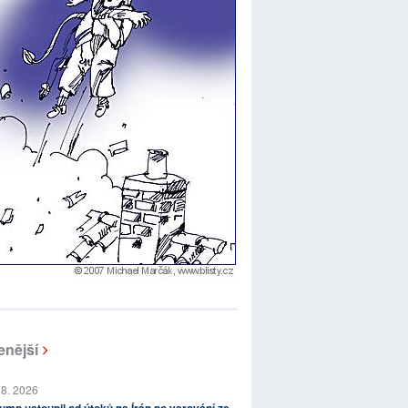
enější
 8. 2026