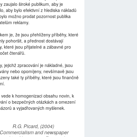
by zaujalo široké publikum, aby je
lo, aby bylo efektivní z hlediska nákladů
bylo možno prodat pozornost publika
telům reklamy.
kem je, že jsou přehlíženy příběhy, které
ly pohoršit, a přednost dostávají
y, které jsou přijatelné a zábavné pro
počet čtenářů.
y, jejichž zpracování je nákladné, jsou
vány nebo opomíjeny, nevšímavě jsou
zeny také ty příběhy, které jsou finančně
ní.
 vede k homogenizaci obsahu novin, k
vání o bezpečných otázkách a omezení
názorů a vyjadřovaných myšlenek.
R.G. Picard, (2004)
“Commercialism and newspaper