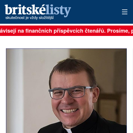
ávisejí na finančních příspěvcích čtenářů. Prosíme, př
PŘIHLÁSIT
AKTUÁLNÍ VYDÁNÍ
ARCHIV
ROZHOVORY
TÉMATA
NEJČTENĚJŠÍ ZA 7 DNÍ
AUTOŘI
PŘÍSPĚVKY NA PROVOZ