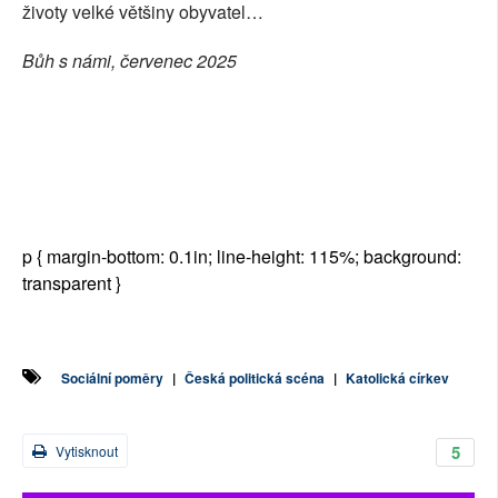
životy velké většiny obyvatel…
Bůh s námi, červenec 2025
p { margin-bottom: 0.1in; line-height: 115%; background:
transparent }
Sociální poměry
|
Česká politická scéna
|
Katolická církev
5
Vytisknout