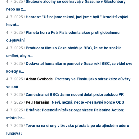
4. 7. 2025 /
Skutečné zločiny se odehrávají v Gaze, ne v Glastonbury
nebo na z...
4. 7. 2025 /
Haaretz: "Už nejsme takoví, jací jsme byli." Izraelští vojáci
hovoř...
4. 7. 2025 /
Planeta hoří a Petr Fiala odmítá akce proti globálnímu
oteplování
4. 7. 2025 /
Producent filmu o Gaze obviňuje BBC, že se ho snažila
umlčet, aby n...
4. 7. 2025 /
Dodavatel humanitární pomoci v Gaze řekl BBC, že viděl své
kolegy s...
4. 7. 2025 /
Adam Svoboda
Protesty ve Finsku jako odraz krize důvěry
ve stát
4. 7. 2025 /
Zaměstnanci BBC: Jsme nuceni dělat proizraelskou PR
4. 7. 2025 /
Petr Haraším
Neví, nezná, nečte –neslavné konce ODS
4. 7. 2025 /
Británie: Potenciální zákaz organizace Palestine Action:
stírání hr...
4. 7. 2025 /
Továrna na drony v Iževsku přestala po ukrajinském úderu
fungovat