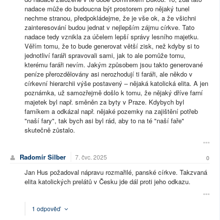
nadace může do budoucna být prostorem pro nějaký tunel
nechme stranou, předpokládejme, že je vše ok, a že všichni
zainteresování budou jednat v nejlepším zájmu církve. Tato
nadace tedy vznikla za účelem lepší správy lesního majetku.
Věřím tomu, že to bude generovat větší zisk, než kdyby si to
jednotliví faráři spravovali sami, jak to ale pomůže tomu,
kterému faráři nevím. Jakým způsobem jsou takto generované
peníze přerozdělovány asi nerozhodují ti faráři, ale někdo v
církevní hierarchii výše postavený – nějaká katolická elita. A jen
poznámka, už samozřejmě došlo k tomu, že nějaký dříve farní
majetek byl např. směněn za byty v Praze. Kdybych byl
farníkem a odkázal např. nějaké pozemky na zajištění potřeb
"naší fary", tak bych asi byl rád, aby to na té "naší faře"
skutečně zůstalo.
Radomír Silber
7. čvc. 2025
0
Jan Hus požadoval nápravu rozmařilé, panské církve. Takzvaná
elita katolických prelátů v Česku jde dál proti jeho odkazu.
1 odpověď