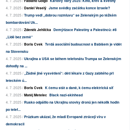
4. 7. 2025 /
Fabiano Golgo
Karlovy Vary 2025: Kino, krev & květiny
4. 7. 2025 /
Daniel Veselý
Jsme svědky začátku konce Izraele?
4. 7. 2025 /
Trump vedl „dobrou rozmluvu“ se Zelenským po těžkém
bombardování Uk...
4. 7. 2025 /
Zdeněk Jehlička
Demýtizace Palestiny a Palestinců: #8
„Lidé bez země“
4. 7. 2025 /
Boris Cvek
Tvrdá asociální budoucnost s Babišem je vidět
na Slovensku
4. 7. 2025 /
Ukrajina a USA se během telefonátu Trumpa se Zelenským
dohodly na ...
4. 7. 2025 /
„Žádné jiné vysvětlení“: děti lékaře z Gazy zabitého při
leteckém ú...
4. 7. 2025 /
Boris Cvek
K čemu stát a daně, k čemu elektrická síť
4. 7. 2025 /
Matěj Metelec
Black nazi-skinhead
4. 7. 2025 /
Rusko odpálilo na Ukrajinu stovky dronů jen několik hodin
po telef...
4. 7. 2025 /
Průzkum ukázal, že mladí Evropané ztrácejí víru v
demokracii