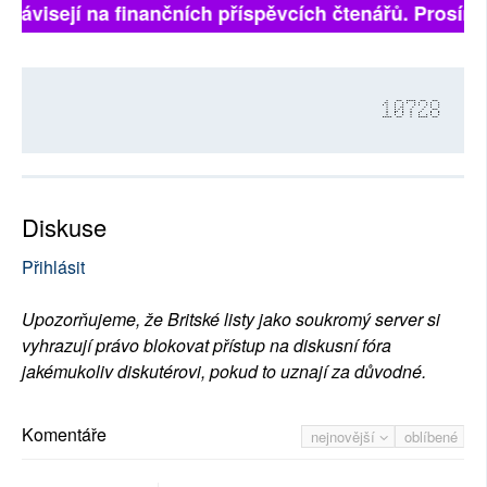
 závisejí na finančních příspěvcích čtenářů. Prosíme, 
10728
Diskuse
Přihlásit
Upozorňujeme, že Britské listy jako soukromý server si
vyhrazují právo blokovat přístup na diskusní fóra
jakémukoliv diskutérovi, pokud to uznají za důvodné.
Komentáře
nejnovější
oblíbené