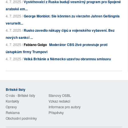
4. 7. 2025 /
Vystěhovalci z Ruska budují vesmírný program pro Spojené
arabské em...
4. 7. 2025 /
George Monbiot: Sie könnten zu vierzehn Jahren Gefängnis
verurteilt...
4. 7. 2025 /
Rusko zavedlo nákupy čipů a vojenského vybavení. Bez
nových sankcí ...
4. 7. 2025 /
Fabiano Golgo
Moderátor CBS živě protestuje proti
ústupkům firmy Trumpovi
4. 7. 2025 /
Velká Británie a Německo uzavřou obrannou smlouvu
Britské listy
O nás - Britské listy
Stanovy OSBL
Kontakty
Vzkaz redakci
Opravy
Informace pro autory
Reklama
Příspěvky
Obchodní podmínky