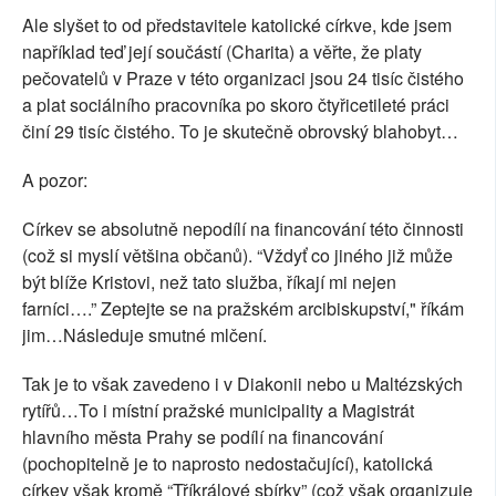
Ale slyšet to od představitele katolické církve, kde jsem
například teď její součástí (Charita) a věřte, že platy
pečovatelů v Praze v této organizaci jsou 24 tisíc čistého
a plat sociálního pracovníka po skoro čtyřicetileté práci
činí 29 tisíc čistého. To je skutečně obrovský blahobyt…
A pozor:
Církev se absolutně nepodílí na financování této činnosti
(což si myslí většina občanů). “Vždyť co jiného již může
být blíže Kristovi, než tato služba, říkají mi nejen
farníci….” Zeptejte se na pražském arcibiskupství," říkám
jim…Následuje smutné mlčení.
Tak je to však zavedeno i v Diakonii nebo u Maltézských
rytířů…To i místní pražské municipality a Magistrát
hlavního města Prahy se podílí na financování
(pochopitelně je to naprosto nedostačující), katolická
církev však kromě “Tříkrálové sbírky” (což však organizuje