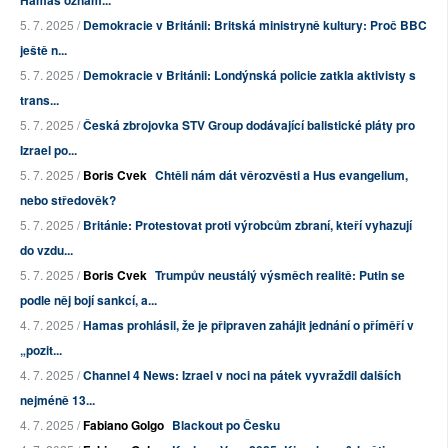
Hamás oznám...
5. 7. 2025 /
Demokracie v Británii: Britská ministryně kultury: Proč BBC
ještě n...
5. 7. 2025 /
Demokracie v Británii: Londýnská policie zatkla aktivisty s
trans...
5. 7. 2025 /
Česká zbrojovka STV Group dodávající balistické pláty pro
Izrael po...
5. 7. 2025 /
Boris Cvek
Chtěli nám dát věrozvěsti a Hus evangelium,
nebo středověk?
5. 7. 2025 /
Británie: Protestovat proti výrobcům zbraní, kteří vyhazují
do vzdu...
5. 7. 2025 /
Boris Cvek
Trumpův neustálý výsměch realitě: Putin se
podle něj bojí sankcí, a...
4. 7. 2025 /
Hamas prohlásil, že je připraven zahájit jednání o příměří v
„pozit...
4. 7. 2025 /
Channel 4 News: Izrael v noci na pátek vyvraždil dalších
nejméně 13...
4. 7. 2025 /
Fabiano Golgo
Blackout po Česku