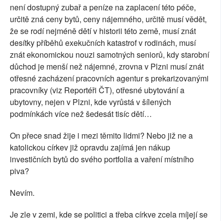
není dostupný zubař a peníze na zaplacení této péče,
určitě zná ceny bytů, ceny nájemného, určitě musí vědět,
že se rodí nejméně dětí v historii této země, musí znát
desítky příběhů exekučních katastrof v rodinách, musí
znát ekonomickou nouzi samotných seniorů, kdy starobní
důchod je menší než nájemné, zrovna v Plzni musí znát
otřesné zacházení pracovních agentur s prekarizovanými
pracovníky (viz Reportéři ČT), otřesné ubytování a
ubytovny, nejen v Plzni, kde vyrůstá v šílených
podmínkách více než šedesát tisíc dětí…
On přece snad žije i mezi těmito lidmi? Nebo již ne a
katolickou církev již opravdu zajímá jen nákup
investičních bytů do svého portfolia a vaření místního
piva?
Nevím.
Je zle v zemi, kde se politici a třeba církve zcela míjejí se