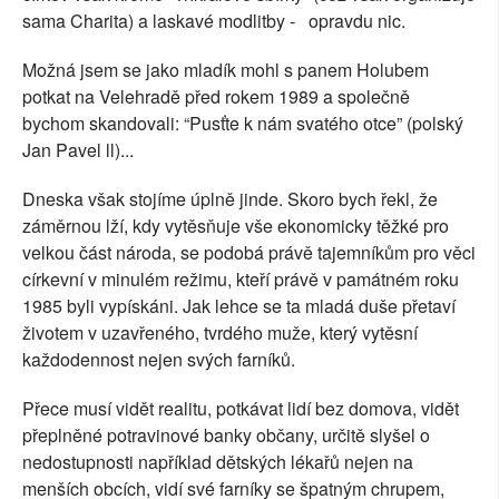
sama Charita) a laskavé modlitby - opravdu nic.
Možná jsem se jako mladík mohl s panem Holubem
potkat na Velehradě před rokem 1989 a společně
bychom skandovali: “Pusťte k nám svatého otce” (polský
Jan Pavel ll)...
Dneska však stojíme úplně jinde. Skoro bych řekl, že
záměrnou lží, kdy vytěsňuje vše ekonomicky těžké pro
velkou část národa, se podobá právě tajemníkům pro věci
církevní v minulém režimu, kteří právě v památném roku
1985 byli vypískáni. Jak lehce se ta mladá duše přetaví
životem v uzavřeného, tvrdého muže, který vytěsní
každodennost nejen svých farníků.
Přece musí vidět realitu, potkávat lidí bez domova, vidět
přeplněné potravinové banky občany, určitě slyšel o
nedostupnosti například dětských lékařů nejen na
menších obcích, vidí své farníky se špatným chrupem,