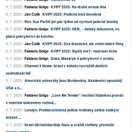
6. 7. 2025 /
Fabiano Golgo
KVIFF 2025: Na druhé straně léta
6. 7. 2025 /
Jan Čulík
KVIFF 2025: Podivná letní dovolená
6. 7. 2025 /
Rev. Sue Parfitt jen pár týdnů od vyvinutí jaderné bomby
6. 7. 2025 /
Fabiano Golgo
KVIFF 2025: GEN_ - italský dokument, co
plácá pokrytectví do ksichtu
5. 7. 2025 /
Jan Čulík
KVIFF 2025: Dva drastické, ale velmi dobré filmy
6. 7. 2025 /
Fabiano Golgo
KVIFF 2025: Slyšíš mě? - hlučnost ticha
5. 7. 2025 /
Fabiano Golgo
Duka, Masaryk a pokrytectví v ornátu
5. 7. 2025 /
Channel 4 News: Izrael v sobotu vyvraždil dalších
sedmdesát lidí
5. 7. 2025 /
Americké univerzity jsou likvidovány. Akademici opouštějí
USA a h...
5. 7. 2025 /
Fabiano Golgo
„Love Me Tender“ nachází hlubokou pravdu
v matčině bolestném rozhod...
5. 7. 2025 /
Londýn: Protiteroristická policie hrdinsky zatkla vůdkyni
britské ...
5. 7. 2025 /
Izrael dál bombarduje Gazu a vraždí civilisty, přestože