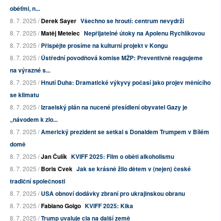
oběťmi, n...
8. 7. 2025 /
Derek Sayer
Všechno se hroutí: centrum nevydrží
8. 7. 2025 /
Matěj Metelec
Nepřijatelné útoky na Apolenu Rychlíkovou
8. 7. 2025 /
Přispějte prosíme na kulturní projekt v Kongu
8. 7. 2025 /
Ústřední povodňová komise MŽP: Preventivně reagujeme
na výrazné s...
8. 7. 2025 /
Hnutí Duha: Dramatické výkyvy počasí jako projev měnícího
se klimatu
8. 7. 2025 /
Izraelský plán na nucené přesídlení obyvatel Gazy je
„návodem k zlo...
8. 7. 2025 /
Americký prezident se setkal s Donaldem Trumpem v Bílém
domě
8. 7. 2025 /
Jan Čulík
KVIFF 2025: Film o oběti alkoholismu
8. 7. 2025 /
Boris Cvek
Jak se krásně žilo dětem v (nejen) české
tradiční společnosti
8. 7. 2025 /
USA obnoví dodávky zbraní pro ukrajinskou obranu
8. 7. 2025 /
Fabiano Golgo
KVIFF 2025: Kika
8. 7. 2025 /
Trump uvaluje cla na další země