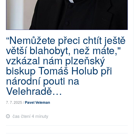
SOCIÁLNÍ SÍTĚ
RUBRIKY
PLNÁ VERZE STRÁNEK
“Nemůžete přeci chtít ještě
větší blahobyt, než máte,"
vzkázal nám plzeňský
biskup Tomáš Holub při
národní pouti na
Velehradě…
7. 7. 2025 /
Pavel Veleman
čas čtení 4 minuty