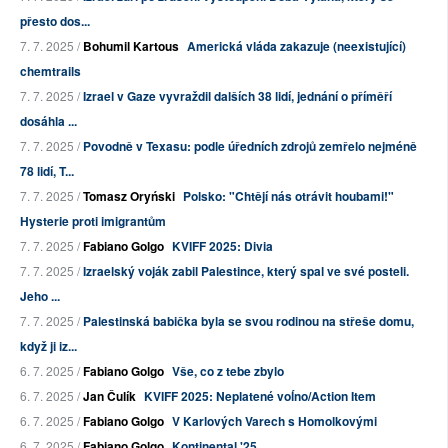
přesto dos...
7. 7. 2025 /
Bohumil Kartous
Americká vláda zakazuje (neexistující)
chemtrails
7. 7. 2025 /
Izrael v Gaze vyvraždil dalších 38 lidí, jednání o příměří
dosáhla ...
7. 7. 2025 /
Povodně v Texasu: podle úředních zdrojů zemřelo nejméně
78 lidí, T...
7. 7. 2025 /
Tomasz Oryński
Polsko: "Chtějí nás otrávit houbami!"
Hysterie proti imigrantům
7. 7. 2025 /
Fabiano Golgo
KVIFF 2025: Divia
7. 7. 2025 /
Izraelský voják zabil Palestince, který spal ve své posteli.
Jeho ...
7. 7. 2025 /
Palestinská babička byla se svou rodinou na střeše domu,
když ji iz...
6. 7. 2025 /
Fabiano Golgo
Vše, co z tebe zbylo
6. 7. 2025 /
Jan Čulík
KVIFF 2025: Neplatené voĺno/Action Item
6. 7. 2025 /
Fabiano Golgo
V Karlových Varech s Homolkovými
6. 7. 2025 /
Fabiano Golgo
Kontinental '25