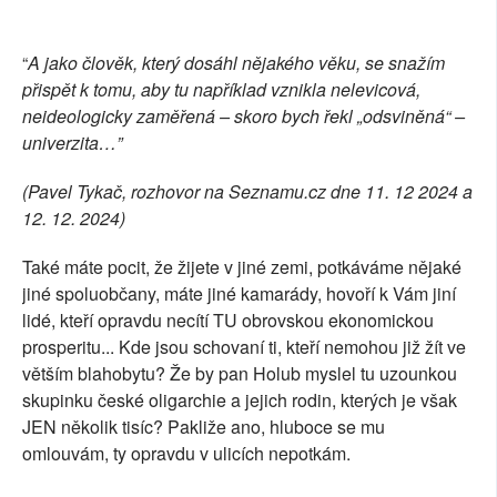
“
A jako člověk, který dosáhl nějakého věku, se snažím
přispět k tomu, aby tu například vznikla nelevicová,
neideologicky zaměřená – skoro bych řekl „odsviněná“ –
univerzita…”
(Pavel Tykač, rozhovor na Seznamu.cz dne 11. 12 2024 a
12. 12. 2024)
Také máte pocit, že žijete v jiné zemi, potkáváme nějaké
jiné spoluobčany, máte jiné kamarády, hovoří k Vám jiní
lidé, kteří opravdu necítí TU obrovskou ekonomickou
prosperitu... Kde jsou schovaní ti, kteří nemohou již žít ve
větším blahobytu? Že by pan Holub myslel tu uzounkou
skupinku české oligarchie a jejich rodin, kterých je však
JEN několik tisíc? Pakliže ano, hluboce se mu
omlouvám, ty opravdu v ulicích nepotkám.