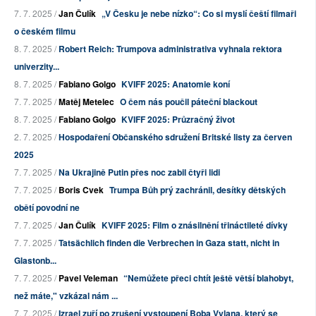
7. 7. 2025 /
Jan Čulík
„V Česku je nebe nízko“: Co si myslí čeští filmaři
o českém filmu
8. 7. 2025 /
Robert Reich: Trumpova administrativa vyhnala rektora
univerzity...
8. 7. 2025 /
Fabiano Golgo
KVIFF 2025: Anatomie koní
7. 7. 2025 /
Matěj Metelec
O čem nás poučil páteční blackout
8. 7. 2025 /
Fabiano Golgo
KVIFF 2025: Průzračný život
2. 7. 2025 /
Hospodaření Občanského sdružení Britské listy za červen
2025
7. 7. 2025 /
Na Ukrajině Putin přes noc zabil čtyři lidi
7. 7. 2025 /
Boris Cvek
Trumpa Bůh prý zachránil, desítky dětských
obětí povodní ne
7. 7. 2025 /
Jan Čulík
KVIFF 2025: Film o znásilnění třináctileté dívky
7. 7. 2025 /
Tatsächlich finden die Verbrechen in Gaza statt, nicht in
Glastonb...
7. 7. 2025 /
Pavel Veleman
“Nemůžete přeci chtít ještě větší blahobyt,
než máte," vzkázal nám ...
7. 7. 2025 /
Izrael zuří po zrušení vystoupení Boba Vylana, který se