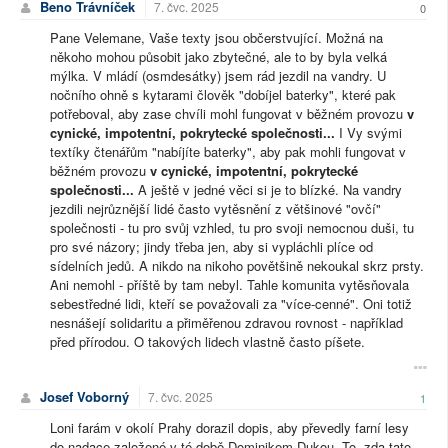
Beno Trávníček
7. čvc. 2025
0
Pane Velemane, Vaše texty jsou občerstvující. Možná na
někoho mohou působit jako zbytečné, ale to by byla velká
mýlka. V mládí (osmdesátky) jsem rád jezdil na vandry. U
nočního ohně s kytarami člověk "dobíjel baterky", které pak
potřeboval, aby zase chvíli mohl fungovat v běžném provozu
v
cynické, impotentní, pokrytecké společnosti...
I Vy svými
textíky čtenářům "nabíjíte baterky", aby pak mohli fungovat v
běžném provozu
v cynické, impotentní, pokrytecké
společnosti...
A ještě v jedné věci si je to blízké. Na vandry
jezdili nejrůznější lidé často vytěsnění z většinové "ovčí"
společnosti - tu pro svůj vzhled, tu pro svoji nemocnou duši, tu
pro své názory; jindy třeba jen, aby si vypláchli plíce od
sídelních jedů. A nikdo na nikoho povětšině nekoukal skrz prsty.
Ani nemohl - příště by tam nebyl. Tahle komunita vytěsňovala
sebestředné lidi, kteří se považovali za "více-cenné". Oni totiž
nesnášejí solidaritu a přiměřenou zdravou rovnost - například
před přírodou. O takových lidech vlastně často píšete.
Josef Voborný
7. čvc. 2025
1
Loni farám v okolí Prahy dorazil dopis, aby převedly farní lesy
do nadace založené v té době Dominikem Dukou. To, zda tato