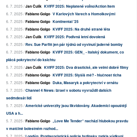
6. 7. 2025 /
Jan Čulík
KVIFF 2025: Neplatené voĺno/Action Item
6. 7. 2025 /
Fabiano Golgo
V Karlových Varech s Homolkovými
6. 7. 2025 /
Fabiano Golgo
Kontinental '25
6. 7. 2025 /
Fabiano Golgo
KVIFF 2025: Na druhé straně léta
6. 7. 2025 /
Jan Čulík
KVIFF 2025: Podivná letní dovolená
6. 7. 2025 /
Rev. Sue Parfitt jen pár týdnů od vyvinutí jaderné bomby
6. 7. 2025 /
Fabiano Golgo
KVIFF 2025: GEN_ - italský dokument, co
plácá pokrytectví do ksichtu
5. 7. 2025 /
Jan Čulík
KVIFF 2025: Dva drastické, ale velmi dobré filmy
6. 7. 2025 /
Fabiano Golgo
KVIFF 2025: Slyšíš mě? - hlučnost ticha
5. 7. 2025 /
Fabiano Golgo
Duka, Masaryk a pokrytectví v ornátu
5. 7. 2025 /
Channel 4 News: Izrael v sobotu vyvraždil dalších
sedmdesát lidí
5. 7. 2025 /
Americké univerzity jsou likvidovány. Akademici opouštějí
USA a h...
5. 7. 2025 /
Fabiano Golgo
„Love Me Tender“ nachází hlubokou pravdu
v matčině bolestném rozhod...
5. 7. 2025 /
Londýn: Protiteroristická policie hrdinsky zatkla vůdkyni