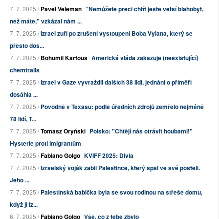
7. 7. 2025 /
Pavel Veleman
“Nemůžete přeci chtít ještě větší blahobyt,
než máte," vzkázal nám ...
7. 7. 2025 /
Izrael zuří po zrušení vystoupení Boba Vylana, který se
přesto dos...
7. 7. 2025 /
Bohumil Kartous
Americká vláda zakazuje (neexistující)
chemtrails
7. 7. 2025 /
Izrael v Gaze vyvraždil dalších 38 lidí, jednání o příměří
dosáhla ...
7. 7. 2025 /
Povodně v Texasu: podle úředních zdrojů zemřelo nejméně
78 lidí, T...
7. 7. 2025 /
Tomasz Oryński
Polsko: "Chtějí nás otrávit houbami!"
Hysterie proti imigrantům
7. 7. 2025 /
Fabiano Golgo
KVIFF 2025: Divia
7. 7. 2025 /
Izraelský voják zabil Palestince, který spal ve své posteli.
Jeho ...
7. 7. 2025 /
Palestinská babička byla se svou rodinou na střeše domu,
když ji iz...
6. 7. 2025 /
Fabiano Golgo
Vše, co z tebe zbylo