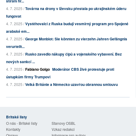
stírání hr...
4. 7. 2025 /
Továrna na drony v Iževsku přestala po ukrajinském úderu
fungovat
4. 7. 2025 /
Vystěhovalci z Ruska budují vesmírný program pro Spojené
arabské em...
4. 7. 2025 /
George Monbiot: Sie könnten zu vierzehn Jahren Gefängnis
verurteilt...
4. 7. 2025 /
Rusko zavedlo nákupy čipů a vojenského vybavení. Bez
nových sankcí ...
4. 7. 2025 /
Fabiano Golgo
Moderátor CBS živě protestuje proti
ústupkům firmy Trumpovi
4. 7. 2025 /
Velká Británie a Německo uzavřou obrannou smlouvu
Britské listy
O nás - Britské listy
Stanovy OSBL
Kontakty
Vzkaz redakci
Opravy
Informace pro autory