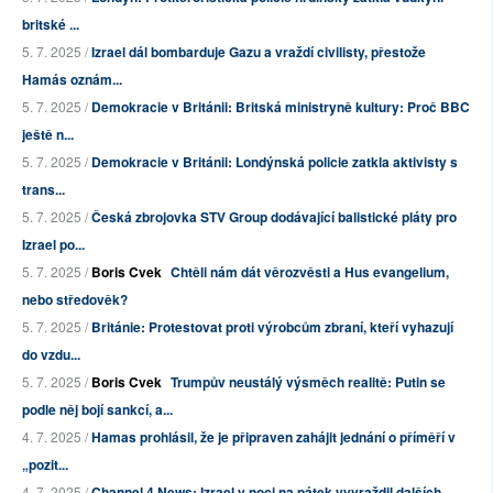
britské ...
5. 7. 2025 /
Izrael dál bombarduje Gazu a vraždí civilisty, přestože
Hamás oznám...
5. 7. 2025 /
Demokracie v Británii: Britská ministryně kultury: Proč BBC
ještě n...
5. 7. 2025 /
Demokracie v Británii: Londýnská policie zatkla aktivisty s
trans...
5. 7. 2025 /
Česká zbrojovka STV Group dodávající balistické pláty pro
Izrael po...
5. 7. 2025 /
Boris Cvek
Chtěli nám dát věrozvěsti a Hus evangelium,
nebo středověk?
5. 7. 2025 /
Británie: Protestovat proti výrobcům zbraní, kteří vyhazují
do vzdu...
5. 7. 2025 /
Boris Cvek
Trumpův neustálý výsměch realitě: Putin se
podle něj bojí sankcí, a...
4. 7. 2025 /
Hamas prohlásil, že je připraven zahájit jednání o příměří v
„pozit...
4. 7. 2025 /
Channel 4 News: Izrael v noci na pátek vyvraždil dalších