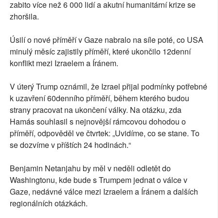
zabito více než 6 000 lidí a akutní humanitární krize se
zhoršila.
Úsilí o nové příměří v Gaze nabralo na síle poté, co USA
minulý měsíc zajistily příměří, které ukončilo 12denní
konflikt mezi Izraelem a Íránem.
V úterý Trump oznámil, že Izrael přijal podmínky potřebné
k uzavření 60denního příměří, během kterého budou
strany pracovat na ukončení války. Na otázku, zda
Hamás souhlasil s nejnovější rámcovou dohodou o
příměří, odpověděl ve čtvrtek: „Uvidíme, co se stane. To
se dozvíme v příštích 24 hodinách.“
Benjamin Netanjahu by měl v neděli odletět do
Washingtonu, kde bude s Trumpem jednat o válce v
Gaze, nedávné válce mezi Izraelem a Íránem a dalších
regionálních otázkách.