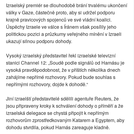
Izraelský premiér se dlouhodobě brání trvalému ukončení
války v Gaze, částečně proto, aby si udržel podporu
krajně pravicových spojenců ve své vládní koalici.
Úspěchy Izraele ve válce s Íránem však posílily jeho
politickou pozici a průzkumy veřejného mínění v Izraeli
ukazují silnou podporu dohody.
Vysoký izraelský představitel řekl izraelské televizní
stanici Channel 12: „Soudě podle signálů od Hamásu je
vysoká pravděpodobnost, že v příštích několika dnech
zahájíme nepřímé rozhovory. Pokud bude souhlas s
nepřímými rozhovory, dojde k dohodě.“
Jiní izraelští představitelé sdělili agentuře Reuters, že
jsou připraveny kroky k schválení dohody o příměří a že
izraelská delegace se chystá připojit k nepřímým
rozhovorům zprostředkovaným Katarem a Egyptem, aby
dohodu stvrdila, pokud Hamás zareaguje kladně.