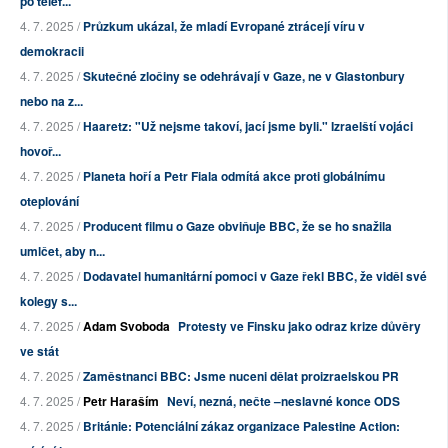
po telef...
4. 7. 2025 /
Průzkum ukázal, že mladí Evropané ztrácejí víru v
demokracii
4. 7. 2025 /
Skutečné zločiny se odehrávají v Gaze, ne v Glastonbury
nebo na z...
4. 7. 2025 /
Haaretz: "Už nejsme takoví, jací jsme byli." Izraelští vojáci
hovoř...
4. 7. 2025 /
Planeta hoří a Petr Fiala odmítá akce proti globálnímu
oteplování
4. 7. 2025 /
Producent filmu o Gaze obviňuje BBC, že se ho snažila
umlčet, aby n...
4. 7. 2025 /
Dodavatel humanitární pomoci v Gaze řekl BBC, že viděl své
kolegy s...
4. 7. 2025 /
Adam Svoboda
Protesty ve Finsku jako odraz krize důvěry
ve stát
4. 7. 2025 /
Zaměstnanci BBC: Jsme nuceni dělat proizraelskou PR
4. 7. 2025 /
Petr Haraším
Neví, nezná, nečte –neslavné konce ODS
4. 7. 2025 /
Británie: Potenciální zákaz organizace Palestine Action: