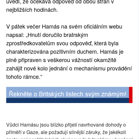
uvedl, že očekává odpověď od obou stran v
nejbližších hodinách.
V pátek večer Hamás na svém oficiálním webu
napsal: „Hnutí doručilo bratrským
zprostředkovatelům svou odpověď, která byla
charakterizována pozitivním duchem. Hamás je
plně připraven s veškerou vážností okamžitě
zahájit nové kolo jednání o mechanismu provádění
tohoto rámce.“
Vůdci Hamásu jsou blízko přijetí navrhované dohody o
příměří v Gaze, ale požadují silnější záruky, že jakékoli