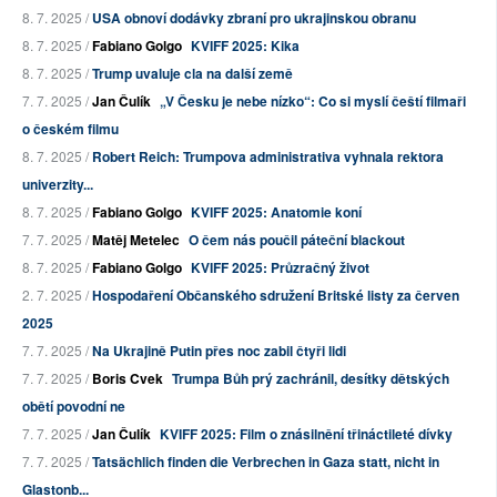
8. 7. 2025 /
USA obnoví dodávky zbraní pro ukrajinskou obranu
8. 7. 2025 /
Fabiano Golgo
KVIFF 2025: Kika
8. 7. 2025 /
Trump uvaluje cla na další země
7. 7. 2025 /
Jan Čulík
„V Česku je nebe nízko“: Co si myslí čeští filmaři
o českém filmu
8. 7. 2025 /
Robert Reich: Trumpova administrativa vyhnala rektora
univerzity...
8. 7. 2025 /
Fabiano Golgo
KVIFF 2025: Anatomie koní
7. 7. 2025 /
Matěj Metelec
O čem nás poučil páteční blackout
8. 7. 2025 /
Fabiano Golgo
KVIFF 2025: Průzračný život
2. 7. 2025 /
Hospodaření Občanského sdružení Britské listy za červen
2025
7. 7. 2025 /
Na Ukrajině Putin přes noc zabil čtyři lidi
7. 7. 2025 /
Boris Cvek
Trumpa Bůh prý zachránil, desítky dětských
obětí povodní ne
7. 7. 2025 /
Jan Čulík
KVIFF 2025: Film o znásilnění třináctileté dívky
7. 7. 2025 /
Tatsächlich finden die Verbrechen in Gaza statt, nicht in
Glastonb...