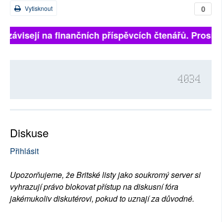
0
Vytisknout
ě závisejí na finančních příspěvcích čtenářů. Prosíme,
4034
Diskuse
Přihlásit
Upozorňujeme, že Britské listy jako soukromý server si
vyhrazují právo blokovat přístup na diskusní fóra
jakémukoliv diskutérovi, pokud to uznají za důvodné.