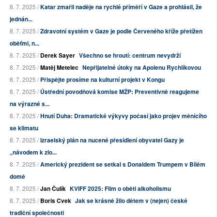
8. 7. 2025 /
Katar zmařil naděje na rychlé příměří v Gaze a prohlásil, že
jednán...
8. 7. 2025 /
Zdravotní systém v Gaze je podle Červeného kříže přetížen
oběťmi, n...
8. 7. 2025 /
Derek Sayer
Všechno se hroutí: centrum nevydrží
8. 7. 2025 /
Matěj Metelec
Nepřijatelné útoky na Apolenu Rychlíkovou
8. 7. 2025 /
Přispějte prosíme na kulturní projekt v Kongu
8. 7. 2025 /
Ústřední povodňová komise MŽP: Preventivně reagujeme
na výrazné s...
8. 7. 2025 /
Hnutí Duha: Dramatické výkyvy počasí jako projev měnícího
se klimatu
8. 7. 2025 /
Izraelský plán na nucené přesídlení obyvatel Gazy je
„návodem k zlo...
8. 7. 2025 /
Americký prezident se setkal s Donaldem Trumpem v Bílém
domě
8. 7. 2025 /
Jan Čulík
KVIFF 2025: Film o oběti alkoholismu
8. 7. 2025 /
Boris Cvek
Jak se krásně žilo dětem v (nejen) české
tradiční společnosti