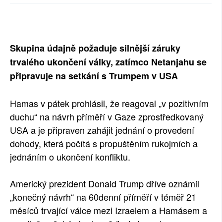
SOCIÁLNÍ SÍTĚ
RUBRIKY
Skupina údajně požaduje silnější záruky
PLNÁ VERZE STRÁNEK
trvalého ukončení války, zatímco Netanjahu se
připravuje na setkání s Trumpem v USA
Hamas v pátek prohlásil, že reagoval „v pozitivním
duchu“ na návrh příměří v Gaze zprostředkovaný
USA a je připraven zahájit jednání o provedení
dohody, která počítá s propuštěním rukojmích a
jednáním o ukončení konfliktu.
Americký prezident Donald Trump dříve oznámil
„konečný návrh“ na 60denní příměří v téměř 21
měsíců trvající válce mezi Izraelem a Hamásem a