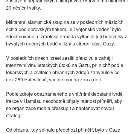
zastavení nepřátelských akcí povede k trvalému ukončení
20měsíční války.
Militantní islamistická skupina se v posledních měsících
ocitla pod obrovským tlakem, její vojenské vedení bylo
zdecimováno a izraelská armáda vytlačila její bojovníky z
bývalých opěrných bodů v jižní a střední části Gazy.
V posledních dnech Izrael zesílil ofenzivu a zahájil
intenzivní vlnu leteckých útoků na Gazu, při nichž podle
lékařských a civilních obranných zdrojů zahynulo více
než 250 Palestinců, včetně mnoha žen a dětí.
Podle zdroje obeznámeného s vnitřními debatami tvrdé
frakce v Hamásu neochotně přijaly nutnost příměří, aby
se organizace mohla přeskupit a naplánovat novou
strategii.
Od března, kdy selhalo předchozí příměří, bylo v Gaze