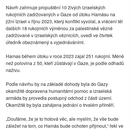
Návrh zahrnuje propuštění 10 živých izraelských
rukojmích zadržovaných v Gaze od útoku Hamásu na
jižní Izrael v říjnu 2023, který konflikt vyvolal, a vrácení těl
dalších 18 rukojmích výměnou za palestinské vězně
zadržované v izraelských věznicích, uvedl ve čtvrtek
úředník obeznámený s vyjednáváními.
Hamas během útoku v roce 2023 zajal 251 rukojmí. Méně
než polovina z 50, kteří zůstávají v Gaze, je podle odhadů
naživu.
Podle návrhu by na základě dohody byla do Gazy
okamžitě dopravena humanitární pomoc a izraelská
armáda by provedla postupný odchod z části území.
Okamžitě by byla zahájena jednání o trvalém příměří.
„Doufáme, že je to hotová věc, ale myslím, že vše bude
záležet na tom, co Hamás bude ochoten přijmout,“ řekl ve