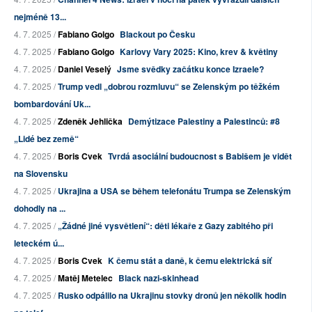
nejméně 13...
4. 7. 2025 /
Fabiano Golgo
Blackout po Česku
4. 7. 2025 /
Fabiano Golgo
Karlovy Vary 2025: Kino, krev & květiny
4. 7. 2025 /
Daniel Veselý
Jsme svědky začátku konce Izraele?
4. 7. 2025 /
Trump vedl „dobrou rozmluvu“ se Zelenským po těžkém
bombardování Uk...
4. 7. 2025 /
Zdeněk Jehlička
Demýtizace Palestiny a Palestinců: #8
„Lidé bez země“
4. 7. 2025 /
Boris Cvek
Tvrdá asociální budoucnost s Babišem je vidět
na Slovensku
4. 7. 2025 /
Ukrajina a USA se během telefonátu Trumpa se Zelenským
dohodly na ...
4. 7. 2025 /
„Žádné jiné vysvětlení“: děti lékaře z Gazy zabitého při
leteckém ú...
4. 7. 2025 /
Boris Cvek
K čemu stát a daně, k čemu elektrická síť
4. 7. 2025 /
Matěj Metelec
Black nazi-skinhead
4. 7. 2025 /
Rusko odpálilo na Ukrajinu stovky dronů jen několik hodin