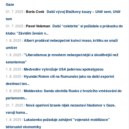
Gaze
31. 7. 2025 /
Boris Cvek
Další vývoj Blažkovy kauzy – Uhlíř sem, Uhlíř
tam
31. 7. 2025 /
Pavel Veleman
Další “celebrita” si požádala o průkazku do
klubu: "Závidím ženám v...
1. 8. 2025 /
Albert prodával nebezpečné kuřecí maso, kritiku se snaží
umlčet
1. 8. 2025 /
"Liberalismus je mnohem nebezpečnější a škodlivější než
satanismus"
1. 8. 2025 /
Medveděv vyhrožuje USA jadernou apokalypsou
1. 8. 2025 /
Hyundai Rotem cílí na Rumunsko jako na další exportní
destinaci tan...
1. 8. 2025 /
Moldavsko: Sandu obvinila Rusko z hrozícího vměšování do
parlamentn...
31. 7. 2025 /
Nová opatření Izraele nijak nezastaví hladomor v Gaze,
varují huma...
1. 8. 2025 /
Lukašenko požaduje zahájení "vojenské mobilizace"
běloruské ekonomiky