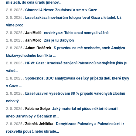
místech, do čela úřadu jmenov...
2. 8. 2025 /
Channel 4 News: Zoufalství a smrt v Gaze
2. 8. 2025 /
Izrael zakázal novinářům fotografovat Gazu z letadel. Už
víme proč
2. 8. 2025 /
Jan Molič
novinky.cz: Tohle snad nemyslí vážně
2. 8. 2025 /
Jan Molič
Zas je tu Babylon
2. 8. 2025 /
Adam Ročárek
S pravdou na mě nechoďte, aneb Analýza
blízkovýchodního konfliktu ...
2. 8. 2025 /
HRW: Gaza: Izraelské zabíjení Palestinců hledajících jídlo je
váleč...
2. 8. 2025 /
Společnost BBC analyzovala desítky případů dětí, které byly
v Gaze ...
2. 8. 2025 /
Izrael uzavřel vyšetřování 88 % případů válečných zločinů
nebo tý...
2. 8. 2025 /
Fabiano Golgo
Jaký materiál mi píšou někteří čtenáři –
aneb Darwin by v Čechách m...
2. 8. 2025 /
Zdeněk Jehlička
Demýtizace Palestiny a Palestinců #11:
rozkvetlá poušť, nebo ukrade...