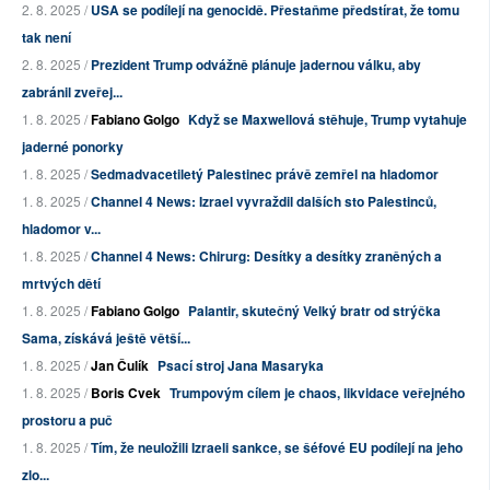
2. 8. 2025 /
USA se podílejí na genocidě. Přestaňme předstírat, že tomu
tak není
2. 8. 2025 /
Prezident Trump odvážně plánuje jadernou válku, aby
zabránil zveřej...
1. 8. 2025 /
Fabiano Golgo
Když se Maxwellová stěhuje, Trump vytahuje
jaderné ponorky
1. 8. 2025 /
Sedmadvacetiletý Palestinec právě zemřel na hladomor
1. 8. 2025 /
Channel 4 News: Izrael vyvraždil dalších sto Palestinců,
hladomor v...
1. 8. 2025 /
Channel 4 News: Chirurg: Desítky a desítky zraněných a
mrtvých dětí
1. 8. 2025 /
Fabiano Golgo
Palantir, skutečný Velký bratr od strýčka
Sama, získává ještě větší...
1. 8. 2025 /
Jan Čulík
Psací stroj Jana Masaryka
1. 8. 2025 /
Boris Cvek
Trumpovým cílem je chaos, likvidace veřejného
prostoru a puč
1. 8. 2025 /
Tím, že neuložili Izraeli sankce, se šéfové EU podílejí na jeho
zlo...