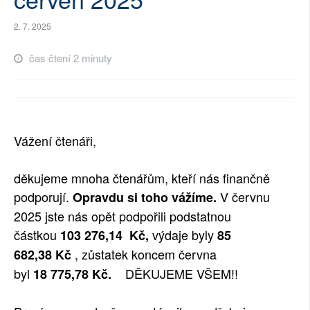
SOCIÁLNÍ SÍTĚ
2. 7. 2025
RUBRIKY
čas čtení 2 minuty
PLNÁ VERZE STRÁNEK
Vážení čtenáři,
děkujeme mnoha čtenářům, kteří nás finančně
podporují.
V červnu
Opravdu si toho vážíme.
2025 jste nás opět podpořili podstatnou
částkou
výdaje byly
103 276,14
Kč
,
85
, zůstatek koncem června
682,38
Kč
byl
DĚKUJEME VŠEM!!
18 775,78
Kč
.