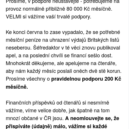
Prosíme, v podpoře neustávejte - potřebujeme na
provoz normálně přibližně 80 000 Kč měsíčně.
VELMI si vážíme vaší trvalé podpory.
Ke konci června to zase vypadalo, že se potřebné
měsíční peníze na uhrazení výdajů Britských listů
neseberou. Šéfredaktor v té věci znovu publikoval
apel, a na poslední chvíli se financí sešlo dost.
Mnohokrát děkujeme, ale apelujeme na čtenáře,
aby nám každý měsíc poslali oněch dvě stě korun.
Prosíme všechny o
pravidelnou podporu 200 Kč
měsíčně.
Finančních příspěvků od čtenářů si nesmírně
vážíme, víme velice dobře, jak špatně na tom
mnozí občané v ČR jsou.
A neomlouvejte se, že
přispíváte (údajně) málo, vážíme si každé