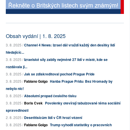
Obsah vydání | 1. 8. 2025
3. 8. 2025 /
Channel 4 News: Izrael dál vraždí každý den desítky lidí
hledajícíc...
3. 8. 2025 /
Izraelské síly zabily nejméně 27 lidí v místě, kde se
rozdávala jí...
3. 8. 2025 /
Jak se zdiskreditoval pochod Prague Pride
3. 8. 2025 /
Fabiano Golgo
Hanba Prague Pridu: Bez Hromady by
nebylo nic!
3. 8. 2025 /
Absolutní propad českého tisku
3. 8. 2025 /
Boris Cvek
Povolenky otevírají tabuizované téma sociální
spravedlnosti
2. 8. 2025 /
Desetitisícům lidí v ČR hrozí vězení
3. 8. 2025 /
Fabiano Golgo
Trump vyhodil statistiky o pracovních