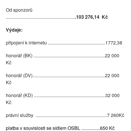
Od sponzorů
...........................................................
.
103 276,14
Kč
Výdaje:
připojení k internetu .................................................1772,38
honorář (BK) .............................................................22 000
Kč
honorář (DV)..............................................................22 000
Kč
honorář (KD) .............................................................32 000
Kč
právní služby .............................................................7 260Kč
platba v souvislosti se sídlem OSBL ................650 Kč