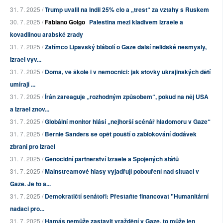
31. 7. 2025 /
Trump uvalil na Indii 25% clo a „trest“ za vztahy s Ruskem
30. 7. 2025 /
Fabiano Golgo
Palestina mezi kladivem Izraele a
kovadlinou arabské zrady
31. 7. 2025 /
Zatímco Lipavský blábolí o Gaze další nelidské nesmysly,
Izrael vyv...
31. 7. 2025 /
Doma, ve škole i v nemocnici: jak stovky ukrajinských dětí
umírají ...
31. 7. 2025 /
Írán zareaguje „rozhodným způsobem“, pokud na něj USA
a Izrael znov...
31. 7. 2025 /
Globální monitor hlásí „nejhorší scénář hladomoru v Gaze“
31. 7. 2025 /
Bernie Sanders se opět pouští o zablokování dodávek
zbraní pro Izrael
31. 7. 2025 /
Genocidní partnerství Izraele a Spojených států
31. 7. 2025 /
Mainstreamové hlasy vyjadřují pobouření nad situací v
Gaze. Je to a...
31. 7. 2025 /
Demokratičtí senátoři: Přestaňte financovat "Humanitární
nadaci pro...
31. 7. 2025 /
Hamás nemůže zastavit vraždění v Gaze, to může jen