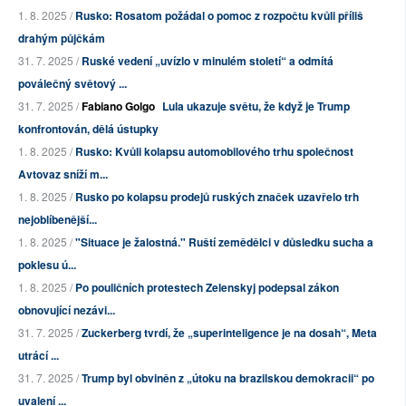
1. 8. 2025 /
Rusko: Rosatom požádal o pomoc z rozpočtu kvůli příliš
drahým půjčkám
31. 7. 2025 /
Ruské vedení „uvízlo v minulém století“ a odmítá
poválečný světový ...
31. 7. 2025 /
Fabiano Golgo
Lula ukazuje světu, že když je Trump
konfrontován, dělá ústupky
1. 8. 2025 /
Rusko: Kvůli kolapsu automobilového trhu společnost
Avtovaz sníží m...
1. 8. 2025 /
Rusko po kolapsu prodejů ruských značek uzavřelo trh
nejoblíbenější...
1. 8. 2025 /
"Situace je žalostná." Ruští zemědělci v důsledku sucha a
poklesu ú...
1. 8. 2025 /
Po pouličních protestech Zelenskyj podepsal zákon
obnovující nezávi...
31. 7. 2025 /
Zuckerberg tvrdí, že „superinteligence je na dosah“, Meta
utrácí ...
31. 7. 2025 /
Trump byl obviněn z „útoku na brazilskou demokracii“ po
uvalení ...