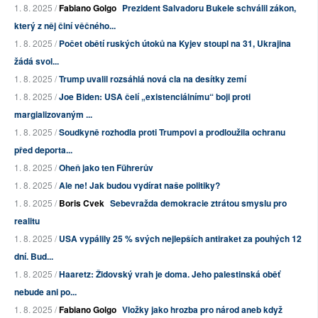
1. 8. 2025 /
Fabiano Golgo
Prezident Salvadoru Bukele schválil zákon,
který z něj činí věčného...
1. 8. 2025 /
Počet obětí ruských útoků na Kyjev stoupl na 31, Ukrajina
žádá svol...
1. 8. 2025 /
Trump uvalil rozsáhlá nová cla na desítky zemí
1. 8. 2025 /
Joe Biden: USA čelí „existenciálnímu“ boji proti
margializovaným ...
1. 8. 2025 /
Soudkyně rozhodla proti Trumpovi a prodloužila ochranu
před deporta...
1. 8. 2025 /
Oheň jako ten Führerův
1. 8. 2025 /
Ale ne! Jak budou vydírat naše politiky?
1. 8. 2025 /
Boris Cvek
Sebevražda demokracie ztrátou smyslu pro
realitu
1. 8. 2025 /
USA vypálily 25 % svých nejlepších antiraket za pouhých 12
dní. Bud...
1. 8. 2025 /
Haaretz: Židovský vrah je doma. Jeho palestinská oběť
nebude ani po...
1. 8. 2025 /
Fabiano Golgo
Vložky jako hrozba pro národ aneb když