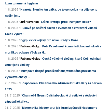
luxus znamená hygienu
1. 8. 2025 /
Haaretz: Není to jen válka. Je to genocida – a děje se to
naším jm...
1. 8. 2025 /
Jiří Hlavenka
Stáhla Evropa před Trumpem ocas?
1. 8. 2025 /
Rusové po snížení sazeb a zvěstech o zmrazení vkladů
začali vybírat...
1. 8. 2025 /
Egypt cvičí vojáky pro nové úřady v Gaze
1. 8. 2025 /
Fabiano Golgo
Petr Pavel mezi komunistickou minulostí a
morálkou odkazu Václava H...
1. 8. 2025 /
Fabiano Golgo
České válečné zločiny, které Češi odmítají
uznat jako zločiny
1. 8. 2025 /
Trumpovo údajné přehlížení tchajwanského prezidenta
vyvolává obavy ...
2. 7. 2025 /
Hospodaření Občanského sdružení Britské listy za červen
2025
31. 7. 2025 /
Channel 4 News: Další absolutně drastické svědectví
západní lékařky...
31. 7. 2025 /
Matematika hladomoru: jak Izrael způsobil hladomor v