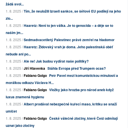
žádá svol...
1. 8. 2025 /
Tím, že neuložili Izraeli sankce, se šéfové EU podílejí na jeho
zlo...
1. 8. 2025 /
Haaretz: Není to jen válka. Je to genocida – a děje se to
naším jm...
1. 8. 2025 /
Sedmadvacetiletý Palestinec právě zemřel na hladomor
1. 8. 2025 /
Haaretz: Židovský vrah je doma. Jeho palestinská oběť
nebude ani po...
1. 8. 2025 /
Ale ne! Jak budou vydírat naše politiky?
1. 8. 2025 /
Jiří Hlavenka
Stáhla Evropa před Trumpem ocas?
1. 8. 2025 /
Fabiano Golgo
Petr Pavel mezi komunistickou minulostí a
morálkou odkazu Václava H...
1. 8. 2025 /
Fabiano Golgo
Vložky jako hrozba pro národ aneb když
luxus znamená hygienu
1. 8. 2025 /
Albert prodával nebezpečné kuřecí maso, kritiku se snaží
umlčet
1. 8. 2025 /
Fabiano Golgo
České válečné zločiny, které Češi odmítají
uznat jako zločiny