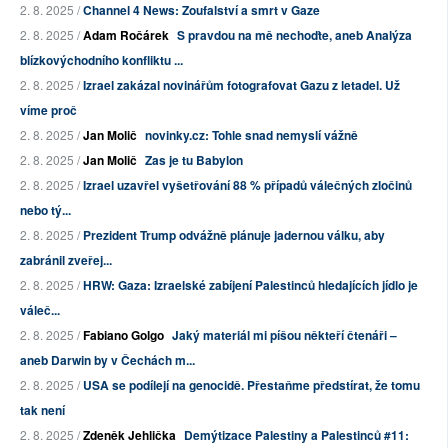
2. 8. 2025 /
Channel 4 News: Zoufalství a smrt v Gaze
2. 8. 2025 /
Adam Ročárek
S pravdou na mě nechoďte, aneb Analýza
blízkovýchodního konfliktu ...
2. 8. 2025 /
Izrael zakázal novinářům fotografovat Gazu z letadel. Už
víme proč
2. 8. 2025 /
Jan Molič
novinky.cz: Tohle snad nemyslí vážně
2. 8. 2025 /
Jan Molič
Zas je tu Babylon
2. 8. 2025 /
Izrael uzavřel vyšetřování 88 % případů válečných zločinů
nebo tý...
2. 8. 2025 /
Prezident Trump odvážně plánuje jadernou válku, aby
zabránil zveřej...
2. 8. 2025 /
HRW: Gaza: Izraelské zabíjení Palestinců hledajících jídlo je
váleč...
2. 8. 2025 /
Fabiano Golgo
Jaký materiál mi píšou někteří čtenáři –
aneb Darwin by v Čechách m...
2. 8. 2025 /
USA se podílejí na genocidě. Přestaňme předstírat, že tomu
tak není
2. 8. 2025 /
Zdeněk Jehlička
Demýtizace Palestiny a Palestinců #11: