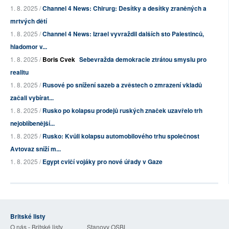
1. 8. 2025 /
Channel 4 News: Chirurg: Desítky a desítky zraněných a
mrtvých dětí
1. 8. 2025 /
Channel 4 News: Izrael vyvraždil dalších sto Palestinců,
hladomor v...
1. 8. 2025 /
Boris Cvek
Sebevražda demokracie ztrátou smyslu pro
realitu
1. 8. 2025 /
Rusové po snížení sazeb a zvěstech o zmrazení vkladů
začali vybírat...
1. 8. 2025 /
Rusko po kolapsu prodejů ruských značek uzavřelo trh
nejoblíbenější...
1. 8. 2025 /
Rusko: Kvůli kolapsu automobilového trhu společnost
Avtovaz sníží m...
1. 8. 2025 /
Egypt cvičí vojáky pro nové úřady v Gaze
Britské listy
O nás - Britské listy
Stanovy OSBL