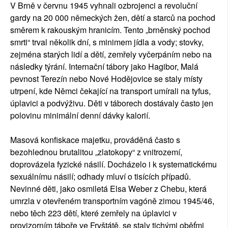
V Brně v červnu 1945 vyhnali ozbrojenci a revoluční
gardy na 20 000 německých žen, dětí a starců na pochod
směrem k rakouským hranicím. Tento „brněnský pochod
smrti“ trval několik dní, s minimem jídla a vody; stovky,
zejména starých lidí a dětí, zemřely vyčerpáním nebo na
následky týrání. Internační tábory jako Hagibor, Malá
pevnost Terezín nebo Nové Hodějovice se staly místy
utrpení, kde Němci čekající na transport umírali na tyfus,
úplavici a podvýživu. Děti v táborech dostávaly často jen
polovinu minimální denní dávky kalorií.
Masová konfiskace majetku, prováděná často s
bezohlednou brutalitou „zlatokopy“ z vnitrozemí,
doprovázela fyzické násilí. Docházelo i k systematickému
sexuálnímu násilí; odhady mluví o tisících případů.
Nevinné děti, jako osmiletá Elsa Weber z Chebu, která
umrzla v otevřeném transportním vagóně zimou 1945/46,
nebo těch 223 dětí, které zemřely na úplavici v
provizorním táboře ve Fryštátě, se staly tichými oběťmi