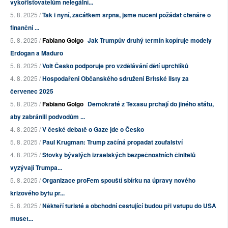
vykořisťovatelům nelegální...
5. 8. 2025 /
Tak i nyní, začátkem srpna, jsme nuceni požádat čtenáře o
finanční ...
5. 8. 2025 /
Fabiano Golgo
Jak Trumpův druhý termín kopíruje modely
Erdogan a Maduro
5. 8. 2025 /
Volt Česko podporuje pro vzdělávání dětí uprchlíků
4. 8. 2025 /
Hospodaření Občanského sdružení Britské listy za
červenec 2025
5. 8. 2025 /
Fabiano Golgo
Demokraté z Texasu prchají do jiného státu,
aby zabránili podvodům ...
4. 8. 2025 /
V české debatě o Gaze jde o Česko
5. 8. 2025 /
Paul Krugman: Trump začíná propadat zoufalství
4. 8. 2025 /
Stovky bývalých izraelských bezpečnostních činitelů
vyzývají Trumpa...
5. 8. 2025 /
Organizace proFem spouští sbírku na úpravy nového
krizového bytu pr...
5. 8. 2025 /
Někteří turisté a obchodní cestující budou při vstupu do USA
muset...