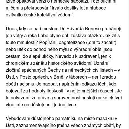
lživě opakoval verzi o německé sabotáži. Toto oficiální
mlčení a překrucování trvalo desítky let a hluboce
ovlivnilo české kolektivní vědomí.
Dnes, kdy se nad mostem Dr. Edvarda Beneše prohánějí
jen větry a řeka Labe plyne dál, zůstává otázka: Jak žít s
touto minulostí? Popírání, bagatelizace („oni to začali“)
nebo útěk do pohodlného mýtu o výhradní oběti jsou
cestami do slepé uličky. Nevedou k uzdravení, jen k
chronickému zánětu historického svědomí. Uznání
zločinů spáchaných Čechy na německých civilistech – v
Ústí, v Postoloprtech, v Brně, v táborech – není zradou
obětí nacismu. Je naopak naplněním odkazu těch, kdo
bojovali za hodnoty lidskosti i v nejtemnějších časech. Je
to potvrzení, že právo a spravedlnost nestojí na kolektivní
vině, ale na důstojnosti jednotlivce.
Vybudování důstojného památníku na místě masakru v
Ústí, zaznamenávajícího jména všech známých obětí, by