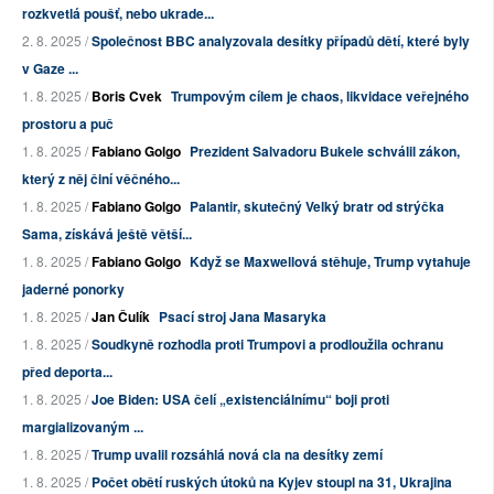
rozkvetlá poušť, nebo ukrade...
2. 8. 2025 /
Společnost BBC analyzovala desítky případů dětí, které byly
v Gaze ...
1. 8. 2025 /
Boris Cvek
Trumpovým cílem je chaos, likvidace veřejného
prostoru a puč
1. 8. 2025 /
Fabiano Golgo
Prezident Salvadoru Bukele schválil zákon,
který z něj činí věčného...
1. 8. 2025 /
Fabiano Golgo
Palantir, skutečný Velký bratr od strýčka
Sama, získává ještě větší...
1. 8. 2025 /
Fabiano Golgo
Když se Maxwellová stěhuje, Trump vytahuje
jaderné ponorky
1. 8. 2025 /
Jan Čulík
Psací stroj Jana Masaryka
1. 8. 2025 /
Soudkyně rozhodla proti Trumpovi a prodloužila ochranu
před deporta...
1. 8. 2025 /
Joe Biden: USA čelí „existenciálnímu“ boji proti
margializovaným ...
1. 8. 2025 /
Trump uvalil rozsáhlá nová cla na desítky zemí
1. 8. 2025 /
Počet obětí ruských útoků na Kyjev stoupl na 31, Ukrajina