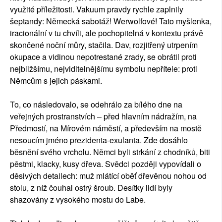
využité příležitosti. Vakuum pravdy rychle zaplnily
šeptandy: Německá sabotáž! Werwolfové! Tato myšlenka,
iracionální v tu chvíli, ale pochopitelná v kontextu právě
skončené noční můry, stačila. Dav, rozjitřený utrpením
okupace a vidinou nepotrestané zrady, se obrátil proti
nejbližšímu, nejviditelnějšímu symbolu nepřítele: proti
Němcům s jejich páskami.
To, co následovalo, se odehrálo za bílého dne na
veřejných prostranstvích – před hlavním nádražím, na
Předmostí, na Mírovém náměstí, a především na mostě
nesoucím jméno prezidenta-exulanta. Zde dosáhlo
běsnění svého vrcholu. Němci byli strkání z chodníků, biti
pěstmi, klacky, kusy dřeva. Svědci později vypovídali o
děsivých detailech: muž mlátící oběť dřevěnou nohou od
stolu, z níž čouhal ostrý šroub. Desítky lidí byly
shazovány z vysokého mostu do Labe.