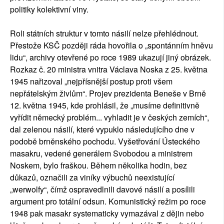
politiky kolektivní viny.
Roli státních struktur v tomto násilí nelze přehlédnout.
Přestože KSČ později ráda hovořila o „spontánním hněvu
lidu“, archivy otevřené po roce 1989 ukazují jiný obrázek.
Rozkaz č. 20 ministra vnitra Václava Noska z 25. května
1945 nařizoval „nejpřísnější postup proti všem
nepřátelským živlům“. Projev prezidenta Beneše v Brně
12. května 1945, kde prohlásil, že „musíme definitivně
vyřídit německý problém... vyhladit je v českých zemích“,
dal zelenou násilí, které vypuklo následujícího dne v
podobě brněnského pochodu. Vyšetřování Ústeckého
masakru, vedené generálem Svobodou a ministrem
Noskem, bylo fraškou. Během několika hodin, bez
důkazů, označili za viníky výbuchů neexistující
„werwolfy“, čímž ospravedlnili davové násilí a posílili
argument pro totální odsun. Komunistický režim po roce
1948 pak masakr systematicky vymazával z dějin nebo