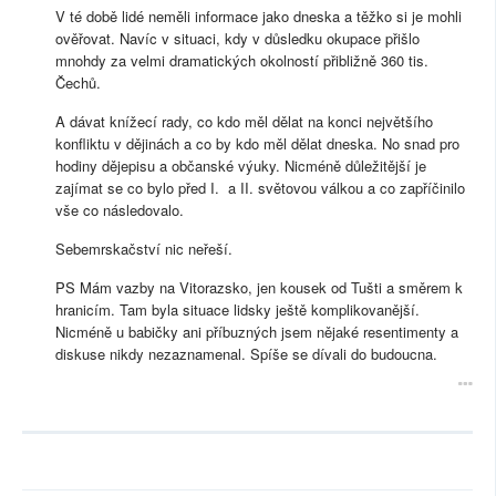
V té době lidé neměli informace jako dneska a těžko si je mohli
ověřovat. Navíc v situaci, kdy v důsledku okupace přišlo
mnohdy za velmi dramatických okolností přibližně 360 tis.
Čechů.
A dávat knížecí rady, co kdo měl dělat na konci největšího
konfliktu v dějinách a co by kdo měl dělat dneska. No snad pro
hodiny dějepisu a občanské výuky. Nicméně důležitější je
zajímat se co bylo před I. a II. světovou válkou a co zapříčinilo
vše co následovalo.
Sebemrskačství nic neřeší.
PS Mám vazby na Vitorazsko, jen kousek od Tušti a směrem k
hranicím. Tam byla situace lidsky ještě komplikovanější.
Nicméně u babičky ani příbuzných jsem nějaké resentimenty a
diskuse nikdy nezaznamenal. Spíše se dívali do budoucna.