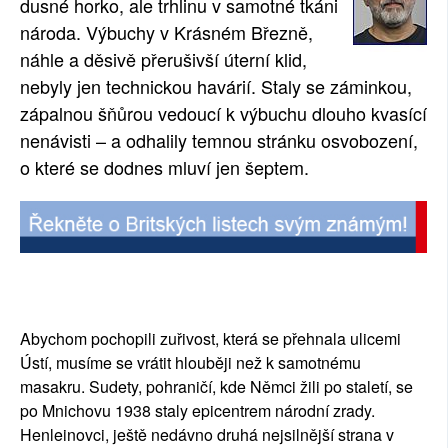
dusné horko, ale trhlinu v samotné tkáni
národa. Výbuchy v Krásném Březně,
náhle a děsivě přerušivší úterní klid,
nebyly jen technickou havárií. Staly se záminkou,
zápalnou šňůrou vedoucí k výbuchu dlouho kvasící
nenávisti – a odhalily temnou stránku osvobození,
o které se dodnes mluví jen šeptem.
Abychom pochopili zuřivost, která se přehnala ulicemi
Ústí, musíme se vrátit hlouběji než k samotnému
masakru. Sudety, pohraničí, kde Němci žili po staletí, se
po Mnichovu 1938 staly epicentrem národní zrady.
Henleinovci, ještě nedávno druhá nejsilnější strana v