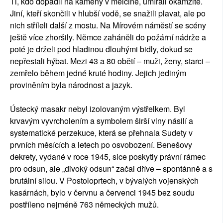
Ti, kdo dopadli na kameny v mělčině, umírali okamžitě.
Jiní, kteří skončili v hlubší vodě, se snažili plavat, ale po
nich stříleli další z mostu. Na Mírovém náměstí se scény
ještě více zhoršily. Němce zaháněli do požární nádrže a
poté je drželi pod hladinou dlouhými bidly, dokud se
nepřestali hýbat. Mezi 43 a 80 obětí – muži, ženy, starci –
zemřelo během jedné kruté hodiny. Jejich jediným
proviněním byla národnost a jazyk.
Ústecký masakr nebyl izolovaným výstřelkem. Byl
krvavým vyvrcholením a symbolem širší vlny násilí a
systematické perzekuce, která se přehnala Sudety v
prvních měsících a letech po osvobození. Benešovy
dekrety, vydané v roce 1945, sice poskytly právní rámec
pro odsun, ale „divoký odsun“ začal dříve – spontánně a s
brutální silou. V Postoloprtech, v bývalých vojenských
kasárnách, bylo v červnu a červenci 1945 bez soudu
postříleno nejméně 763 německých mužů.