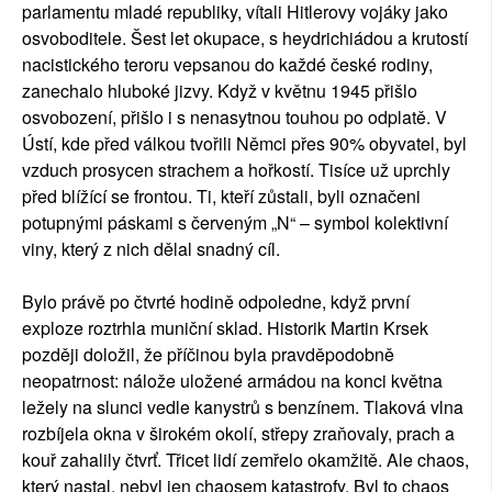
parlamentu mladé republiky, vítali Hitlerovy vojáky jako
osvoboditele. Šest let okupace, s heydrichiádou a krutostí
nacistického teroru vepsanou do každé české rodiny,
zanechalo hluboké jizvy. Když v květnu 1945 přišlo
osvobození, přišlo i s nenasytnou touhou po odplatě. V
Ústí, kde před válkou tvořili Němci přes 90% obyvatel, byl
vzduch prosycen strachem a hořkostí. Tisíce už uprchly
před blížící se frontou. Ti, kteří zůstali, byli označeni
potupnými páskami s červeným „N“ – symbol kolektivní
viny, který z nich dělal snadný cíl.
Bylo právě po čtvrté hodině odpoledne, když první
exploze roztrhla muniční sklad. Historik Martin Krsek
později doložil, že příčinou byla pravděpodobně
neopatrnost: nálože uložené armádou na konci května
ležely na slunci vedle kanystrů s benzínem. Tlaková vlna
rozbíjela okna v širokém okolí, střepy zraňovaly, prach a
kouř zahalily čtvrť. Třicet lidí zemřelo okamžitě. Ale chaos,
který nastal, nebyl jen chaosem katastrofy. Byl to chaos