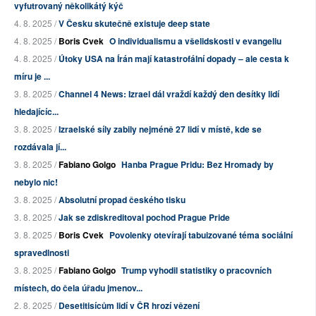
vyfutrovaný několikátý kýč
4. 8. 2025 /
V Česku skutečně existuje deep state
4. 8. 2025 /
Boris Cvek
O individualismu a všelidskosti v evangeliu
4. 8. 2025 /
Útoky USA na Írán mají katastrofální dopady – ale cesta k
míru je ...
3. 8. 2025 /
Channel 4 News: Izrael dál vraždí každý den desítky lidí
hledajícíc...
3. 8. 2025 /
Izraelské síly zabily nejméně 27 lidí v místě, kde se
rozdávala jí...
3. 8. 2025 /
Fabiano Golgo
Hanba Prague Pridu: Bez Hromady by
nebylo nic!
3. 8. 2025 /
Absolutní propad českého tisku
3. 8. 2025 /
Jak se zdiskreditoval pochod Prague Pride
3. 8. 2025 /
Boris Cvek
Povolenky otevírají tabuizované téma sociální
spravedlnosti
3. 8. 2025 /
Fabiano Golgo
Trump vyhodil statistiky o pracovních
místech, do čela úřadu jmenov...
2. 8. 2025 /
Desetitisícům lidí v ČR hrozí vězení