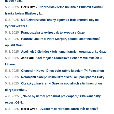
napětí kole...
5. 8. 2025 /
Boris Cvek
Nepředstavitelně hnusná a Putinovi sloužící
fraška kolem Blažkovy k...
5. 8. 2025 /
USA zintenzivňují snahy o pomoc Bolsonarovi, aby se
vyhnul vězení z...
5. 8. 2025 /
Francouzská televize: Jak to vypadá v Gaze
5. 8. 2025 /
Haaretz: Jak řekl Piers Morgan, pokud Palestinci musí
opustit Gazu...
5. 8. 2025 /
Apel největších českých humanitárních organizací ke Gaze
5. 8. 2025 /
Jan Paul
Kozí mejdan Stanislava Pence v Milkovicích u
Libáně
5. 8. 2025 /
Channel 4 News: Dnes bylo zabito Izraelem 74 Palestinců
5. 8. 2025 /
Netanjahu plánuje úplnou izraelskou okupaci pásma Gazy
5. 8. 2025 /
Obrázky z kaváren v Gaze na sociálních sítích nemohou
skrýt pravdu:...
4. 8. 2025 /
„Nikdo by neměl předstírat překvapení,“ říká kanadský
expert OSN...
5. 8. 2025 /
Boris Cvek
Dvacet miliard ročně, které stát nechává