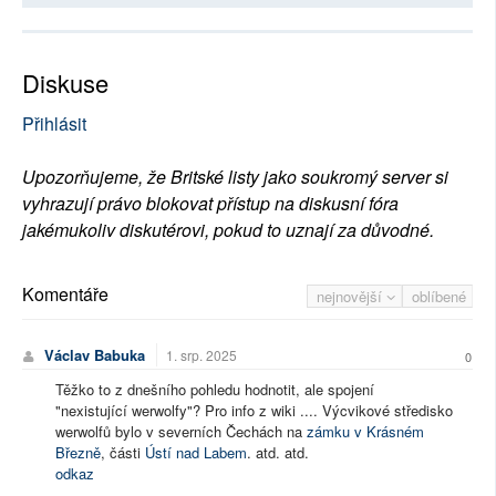
Diskuse
Přihlásit
Upozorňujeme, že Britské listy jako soukromý server si
vyhrazují právo blokovat přístup na diskusní fóra
jakémukoliv diskutérovi, pokud to uznají za důvodné.
Komentáře
nejnovější
oblíbené
Václav Babuka
1. srp. 2025
0
Těžko to z dnešního pohledu hodnotit, ale spojení
"nexistující werwolfy"? Pro info z wiki .... Výcvikové středisko
werwolfů bylo v severních Čechách na
zámku v Krásném
Březně
, části
Ústí nad Labem
. atd. atd.
odkaz