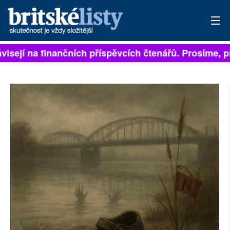
isejí na finančních příspěvcích čtenářů. Prosíme, při
PŘIHLÁSIT
AKTUÁLNÍ VYDÁNÍ
ARCHIV
ROZHOVORY
TÉMATA
NEJČTENĚJŠÍ ZA 7 DNÍ
AUTOŘI
PŘÍSPĚVKY NA PROVOZ