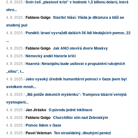
5. 8. 2025 /
Svět čelí „plastové krizi“ v hodnotě 1,5 bilionu dolarů, která
ohro...
4. 8. 2025 /
Fabiano Golgo
Stačilo! hlásí: Vláda je diktatura a blíží se
studený puč
4. 8. 2025 /
Pondělí: Izrael vyvraždil dalších 56 lidí hledajících pomoc, 22
...
4. 8. 2025 /
Fabiano Golgo
Jak ANO otevírá dveře Moskvy
4. 8. 2025 /
Německý anděl historie křičí
4. 8. 2025 /
Haaretz: Netanjahu bude usilovat o propuštění rukojmích
„silou“, t...
4. 8. 2025 /
Jako vysoký úředník humanitární pomoci v Gaze jsem byl
svědkem mnoh...
4. 8. 2025 /
„Má potíže dokončit myšlenku“: Trumpova bizarní veřejná
vystoupení...
4. 8. 2025 /
Jan Jirásko
O původu jedné inklinace
4. 8. 2025 /
Fabiano Golgo
Churchillův stín nad Zelenským
4. 8. 2025 /
Pomoc lidem v Gaze
4. 8. 2025 /
Pavel Veleman
Ten strašidelný, dlouhými penězi