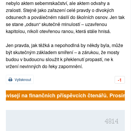
nebylo aktem sebemrskačství, ale aktem odvahy a
zralosti. Stejně jako zařazení celé pravdy o divokých
odsunech a poválečném násilí do školních osnov. Jen tak
se stane „odsun“ skutečně minulostí – uzavřenou
kapitolou, nikoli otevřenou ranou, která stále hnisá.
Jen pravda, jak těžká a nepohodlná by někdy byla, může
být skutečným základem smíření – a zárukou, že mosty
budou v budoucnu sloužit k překlenutí propastí, ne k
vržení nevinných do řeky zapomnění.
-1
Vytisknout
závisejí na finančních příspěvcích čtenářů. Prosíme, p
4814