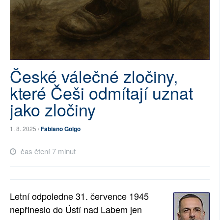
SOCIÁLNÍ SÍTĚ
RUBRIKY
PLNÁ VERZE STRÁNEK
České válečné zločiny,
které Češi odmítají uznat
jako zločiny
1. 8. 2025 /
Fabiano Golgo
čas čtení 7 minut
Letní odpoledne 31. července 1945
nepřineslo do Ústí nad Labem jen