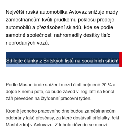
SOCIÁLNÍ SÍTĚ
Největší ruská automobilka Avtovaz snižuje mzdy
zaměstnancům kvůli prudkému poklesu prodeje
RUBRIKY
automobilů a přezásobení skladů, kde se podle
PLNÁ VERZE STRÁNEK
samotné společnosti nahromadily desítky tisíc
neprodaných vozů.
Podle Mashe bude snížení mezd činit nejméně 20 % a
dojde k němu poté, co bude závod v Togliatti na konci
září převeden na čtyřdenní pracovní týden.
Kromě jednoho pracovního dne budou zaměstnancům
odebrány také přesčasy, za které dostávali příplatky, řekl
Mashi zdroj v Avtovazu. Z tohoto důvodu se mnozí