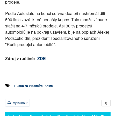
prodeje.
Podle Autostatu na konci června dealeři nashromáždili
500 tisíc vozů, které nenašly kupce. Toto množství bude
stačit na 4-7 měsíců prodeje. Asi 30 % prodejců
automobilů je na pokraji uzavření, bije na poplach Alexej
Podščekoldin, prezident specializovaného sdružení
"Ruští prodejci automobilů".
Zdroj v ruštině:
ZDE
Rusko za Vladimíra Putina
0
Vytisknout