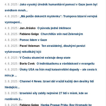
4. 8. 2025 /
Jako vysoký úředník humanitární pomoci v Gaze jsem byl
svědkem mnoh...
4. 8. 2025 /
„Má potíže dokončit myšlenku“: Trumpova bizarní veřejná
vystoupení...
4. 8. 2025 /
Jan Jirásko
O původu jedné inklinace
4. 8. 2025 /
Fabiano Golgo
Churchillův stín nad Zelenským
4. 8. 2025 /
Pomoc lidem v Gaze
4. 8. 2025 /
Pavel Veleman
Ten strašidelný, dlouhými penězi
vyfutrovaný několikátý kýč
4. 8. 2025 /
V Česku skutečně existuje deep state
4. 8. 2025 /
Boris Cvek
O individualismu a všelidskosti v evangeliu
4. 8. 2025 /
Útoky USA na Írán mají katastrofální dopady – ale cesta k
míru je ...
3. 8. 2025 /
Channel 4 News: Izrael dál vraždí každý den desítky lidí
hledajícíc...
3. 8. 2025 /
Izraelské síly zabily nejméně 27 lidí v místě, kde se
rozdávala jí...
3. 8. 2025 /
Fabiano Golgo
Hanba Prague Pridu: Bez Hromady by