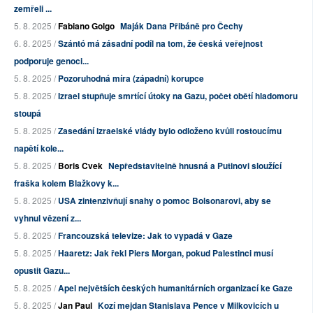
zemřeli ...
5. 8. 2025 /
Fabiano Golgo
Maják Dana Přibáně pro Čechy
6. 8. 2025 /
Szántó má zásadní podíl na tom, že česká veřejnost
podporuje genoci...
5. 8. 2025 /
Pozoruhodná míra (západní) korupce
5. 8. 2025 /
Izrael stupňuje smrtící útoky na Gazu, počet obětí hladomoru
stoupá
5. 8. 2025 /
Zasedání izraelské vlády bylo odloženo kvůli rostoucímu
napětí kole...
5. 8. 2025 /
Boris Cvek
Nepředstavitelně hnusná a Putinovi sloužící
fraška kolem Blažkovy k...
5. 8. 2025 /
USA zintenzivňují snahy o pomoc Bolsonarovi, aby se
vyhnul vězení z...
5. 8. 2025 /
Francouzská televize: Jak to vypadá v Gaze
5. 8. 2025 /
Haaretz: Jak řekl Piers Morgan, pokud Palestinci musí
opustit Gazu...
5. 8. 2025 /
Apel největších českých humanitárních organizací ke Gaze
5. 8. 2025 /
Jan Paul
Kozí mejdan Stanislava Pence v Milkovicích u