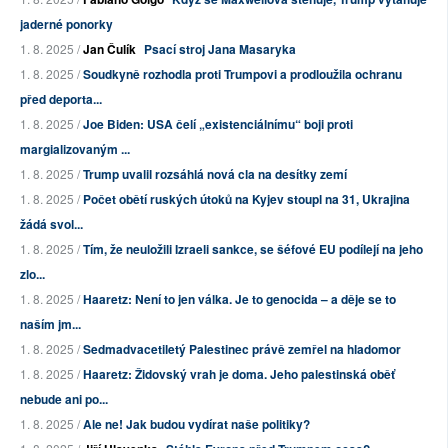
jaderné ponorky
1. 8. 2025 /
Jan Čulík
Psací stroj Jana Masaryka
1. 8. 2025 /
Soudkyně rozhodla proti Trumpovi a prodloužila ochranu
před deporta...
1. 8. 2025 /
Joe Biden: USA čelí „existenciálnímu“ boji proti
margializovaným ...
1. 8. 2025 /
Trump uvalil rozsáhlá nová cla na desítky zemí
1. 8. 2025 /
Počet obětí ruských útoků na Kyjev stoupl na 31, Ukrajina
žádá svol...
1. 8. 2025 /
Tím, že neuložili Izraeli sankce, se šéfové EU podílejí na jeho
zlo...
1. 8. 2025 /
Haaretz: Není to jen válka. Je to genocida – a děje se to
naším jm...
1. 8. 2025 /
Sedmadvacetiletý Palestinec právě zemřel na hladomor
1. 8. 2025 /
Haaretz: Židovský vrah je doma. Jeho palestinská oběť
nebude ani po...
1. 8. 2025 /
Ale ne! Jak budou vydírat naše politiky?