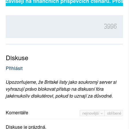
ě závisejí na finančních příspěvcích čtenářů. Prosíme
3996
Diskuse
Přihlásit
Upozorňujeme, že Britské listy jako soukromý server si
vyhrazují právo blokovat přístup na diskusní fóra
jakémukoliv diskutérovi, pokud to uznají za důvodné.
Komentáře
nejnovější
oblíbené
Diskuse je prázdná.