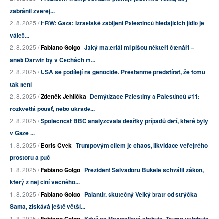
zabránil zveřej...
2. 8. 2025 /
HRW: Gaza: Izraelské zabíjení Palestinců hledajících jídlo je
váleč...
2. 8. 2025 /
Fabiano Golgo
Jaký materiál mi píšou někteří čtenáři –
aneb Darwin by v Čechách m...
2. 8. 2025 /
USA se podílejí na genocidě. Přestaňme předstírat, že tomu
tak není
2. 8. 2025 /
Zdeněk Jehlička
Demýtizace Palestiny a Palestinců #11:
rozkvetlá poušť, nebo ukrade...
2. 8. 2025 /
Společnost BBC analyzovala desítky případů dětí, které byly
v Gaze ...
1. 8. 2025 /
Boris Cvek
Trumpovým cílem je chaos, likvidace veřejného
prostoru a puč
1. 8. 2025 /
Fabiano Golgo
Prezident Salvadoru Bukele schválil zákon,
který z něj činí věčného...
1. 8. 2025 /
Fabiano Golgo
Palantir, skutečný Velký bratr od strýčka
Sama, získává ještě větší...
1. 8. 2025 /
Fabiano Golgo
Když se Maxwellová stěhuje, Trump vytahuje