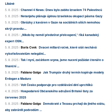
Libáně
5. 8. 2025 /
Channel 4 News: Dnes bylo zabito Izraelem 74 Palestinců
5. 8. 2025 /
Netanjahu plánuje úplnou izraelskou okupaci pásma Gazy
5. 8. 2025 /
Obrázky z kaváren v Gaze na sociálních sítích nemohou
skrýt pravdu:...
4. 8. 2025 /
„Nikdo by neměl předstírat překvapení,“ říká kanadský
expert OSN...
5. 8. 2025 /
Boris Cvek
Dvacet miliard ročně, které stát nechává
vykořisťovatelům nelegální...
5. 8. 2025 /
Tak i nyní, začátkem srpna, jsme nuceni požádat čtenáře o
finanční ...
5. 8. 2025 /
Fabiano Golgo
Jak Trumpův druhý termín kopíruje modely
Erdogan a Maduro
5. 8. 2025 /
Volt Česko podporuje pro vzdělávání dětí uprchlíků
4. 8. 2025 /
Hospodaření Občanského sdružení Britské listy za
červenec 2025
5. 8. 2025 /
Fabiano Golgo
Demokraté z Texasu prchají do jiného státu,
aby zabránili podvodům ...