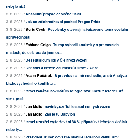
nebylo nic!
3. 8. 2025 /
Absolutní propad českého tisku
3. 8. 2025 /
Jak se zdiskreditoval pochod Prague Pride
3. 8. 2025 /
Boris Cvek
Povolenky otevírají tabuizované téma sociální
spravedlnosti
3. 8. 2025 /
Fabiano Golgo
Trump vyhodil statistiky o pracovních
místech, do čela úřadu jmenov...
2. 8. 2025 /
Desetitisícům lidí v ČR hrozí vězení
2. 8. 2025 /
Channel 4 News: Zoufalství a smrt v Gaze
2. 8. 2025 /
Adam Ročárek
S pravdou na mě nechoďte, aneb Analýza
blízkovýchodního konfliktu ...
2. 8. 2025 /
Izrael zakázal novinářům fotografovat Gazu z letadel. Už
víme proč
2. 8. 2025 /
Jan Molič
novinky.cz: Tohle snad nemyslí vážně
2. 8. 2025 /
Jan Molič
Zas je tu Babylon
2. 8. 2025 /
Izrael uzavřel vyšetřování 88 % případů válečných zločinů
nebo tý...
2. 8. 2025 /
Prezident Trump odvážně plánuje jadernou válku, aby