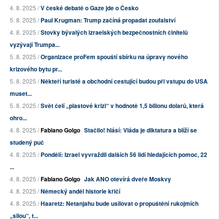
4. 8. 2025 /
V české debatě o Gaze jde o Česko
5. 8. 2025 /
Paul Krugman: Trump začíná propadat zoufalství
4. 8. 2025 /
Stovky bývalých izraelských bezpečnostních činitelů
vyzývají Trumpa...
5. 8. 2025 /
Organizace proFem spouští sbírku na úpravy nového
krizového bytu pr...
5. 8. 2025 /
Někteří turisté a obchodní cestující budou při vstupu do USA
muset...
5. 8. 2025 /
Svět čelí „plastové krizi“ v hodnotě 1,5 bilionu dolarů, která
ohro...
4. 8. 2025 /
Fabiano Golgo
Stačilo! hlásí: Vláda je diktatura a blíží se
studený puč
4. 8. 2025 /
Pondělí: Izrael vyvraždil dalších 56 lidí hledajících pomoc, 22
...
4. 8. 2025 /
Fabiano Golgo
Jak ANO otevírá dveře Moskvy
4. 8. 2025 /
Německý anděl historie křičí
4. 8. 2025 /
Haaretz: Netanjahu bude usilovat o propuštění rukojmích
„silou“, t...