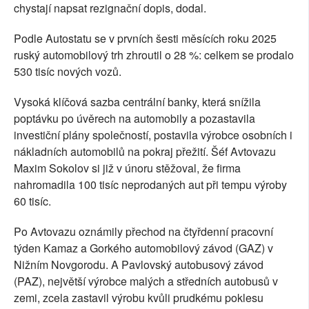
chystají napsat rezignační dopis, dodal.
Podle Autostatu se v prvních šesti měsících roku 2025
ruský automobilový trh zhroutil o 28 %: celkem se prodalo
530 tisíc nových vozů.
Vysoká klíčová sazba centrální banky, která snížila
poptávku po úvěrech na automobily a pozastavila
investiční plány společností, postavila výrobce osobních i
nákladních automobilů na pokraj přežití. Šéf Avtovazu
Maxim Sokolov si již v únoru stěžoval, že firma
nahromadila 100 tisíc neprodaných aut při tempu výroby
60 tisíc.
Po Avtovazu oznámily přechod na čtyřdenní pracovní
týden Kamaz a Gorkého automobilový závod (GAZ) v
Nižním Novgorodu. A Pavlovský autobusový závod
(PAZ), největší výrobce malých a středních autobusů v
zemi, zcela zastavil výrobu kvůli prudkému poklesu