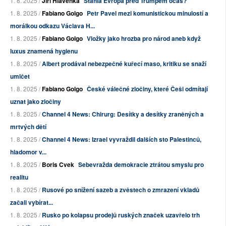
1. 8. 2025 /
Jiří Hlavenka
Stáhla Evropa před Trumpem ocas?
1. 8. 2025 /
Fabiano Golgo
Petr Pavel mezi komunistickou minulostí a
morálkou odkazu Václava H...
1. 8. 2025 /
Fabiano Golgo
Vložky jako hrozba pro národ aneb když
luxus znamená hygienu
1. 8. 2025 /
Albert prodával nebezpečné kuřecí maso, kritiku se snaží
umlčet
1. 8. 2025 /
Fabiano Golgo
České válečné zločiny, které Češi odmítají
uznat jako zločiny
1. 8. 2025 /
Channel 4 News: Chirurg: Desítky a desítky zraněných a
mrtvých dětí
1. 8. 2025 /
Channel 4 News: Izrael vyvraždil dalších sto Palestinců,
hladomor v...
1. 8. 2025 /
Boris Cvek
Sebevražda demokracie ztrátou smyslu pro
realitu
1. 8. 2025 /
Rusové po snížení sazeb a zvěstech o zmrazení vkladů
začali vybírat...
1. 8. 2025 /
Rusko po kolapsu prodejů ruských značek uzavřelo trh