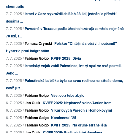
chemtrails
7. 7. 2025 /
Izrael v Gaze vyvraždil dalších 38 lidí, jednání o příměří
dosáhla ...
7. 7. 2025 /
Povodně v Texasu: podle úředních zdrojů zemřelo nejméně
78 lidí, T...
7. 7. 2025 /
Tomasz Oryński
Polsko: "Chtějí nás otrávit houbami!"
Hysterie proti imigrantům
7. 7. 2025 /
Fabiano Golgo
KVIFF 2025: Divia
7. 7. 2025 /
Izraelský voják zabil Palestince, který spal ve své posteli.
Jeho ...
7. 7. 2025 /
Palestinská babička byla se svou rodinou na střeše domu,
když ji iz...
6. 7. 2025 /
Fabiano Golgo
Vše, co z tebe zbylo
6. 7. 2025 /
Jan Čulík
KVIFF 2025: Neplatené voĺno/Action Item
6. 7. 2025 /
Fabiano Golgo
V Karlových Varech s Homolkovými
6. 7. 2025 /
Fabiano Golgo
Kontinental '25
6. 7. 2025 /
Fabiano Golgo
KVIFF 2025: Na druhé straně léta
6. 7. 2025 /
Jan Čulík
KVIFF 2025: Podivná letní dovolená