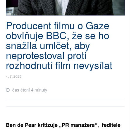
SOCIÁLNÍ SÍTĚ
RUBRIKY
Producent filmu o Gaze
obviňuje BBC, že se ho
PLNÁ VERZE STRÁNEK
snažila umlčet, aby
neprotestoval proti
rozhodnutí film nevysílat
4. 7. 2025
čas čtení 4 minuty
Ben de Pear kritizuje „PR manažera“, ředitele