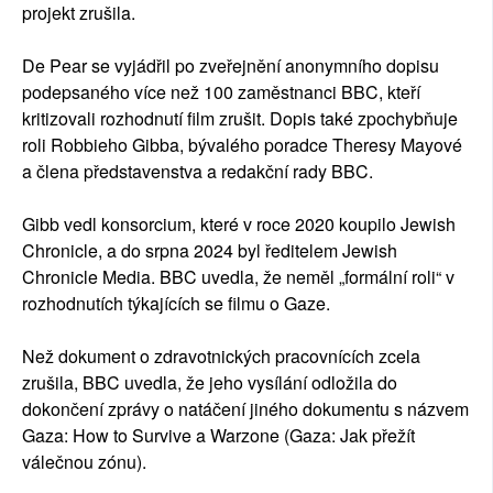
projekt zrušila.
De Pear se vyjádřil po zveřejnění anonymního dopisu
podepsaného více než 100 zaměstnanci BBC, kteří
kritizovali rozhodnutí film zrušit. Dopis také zpochybňuje
roli Robbieho Gibba, bývalého poradce Theresy Mayové
a člena představenstva a redakční rady BBC.
Gibb vedl konsorcium, které v roce 2020 koupilo Jewish
Chronicle, a do srpna 2024 byl ředitelem Jewish
Chronicle Media. BBC uvedla, že neměl „formální roli“ v
rozhodnutích týkajících se filmu o Gaze.
Než dokument o zdravotnických pracovnících zcela
zrušila, BBC uvedla, že jeho vysílání odložila do
dokončení zprávy o natáčení jiného dokumentu s názvem
Gaza: How to Survive a Warzone (Gaza: Jak přežít
válečnou zónu).