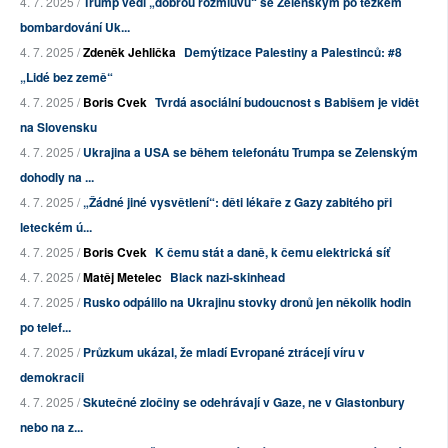
4. 7. 2025 /
Trump vedl „dobrou rozmluvu“ se Zelenským po těžkém
bombardování Uk...
4. 7. 2025 /
Zdeněk Jehlička
Demýtizace Palestiny a Palestinců: #8
„Lidé bez země“
4. 7. 2025 /
Boris Cvek
Tvrdá asociální budoucnost s Babišem je vidět
na Slovensku
4. 7. 2025 /
Ukrajina a USA se během telefonátu Trumpa se Zelenským
dohodly na ...
4. 7. 2025 /
„Žádné jiné vysvětlení“: děti lékaře z Gazy zabitého při
leteckém ú...
4. 7. 2025 /
Boris Cvek
K čemu stát a daně, k čemu elektrická síť
4. 7. 2025 /
Matěj Metelec
Black nazi-skinhead
4. 7. 2025 /
Rusko odpálilo na Ukrajinu stovky dronů jen několik hodin
po telef...
4. 7. 2025 /
Průzkum ukázal, že mladí Evropané ztrácejí víru v
demokracii
4. 7. 2025 /
Skutečné zločiny se odehrávají v Gaze, ne v Glastonbury
nebo na z...