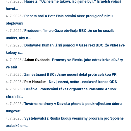
4. 7. 2025 /
Haaretz: "Už nejsme takoví, jací jsme byli." Izraelští vojáci
hovoř...
4. 7. 2025 /
Planeta hoří a Petr Fiala odmítá akce proti globálnímu
oteplování
4. 7. 2025 /
Producent filmu o Gaze obviňuje BBC, že se ho snažila
umlčet, aby n...
4. 7. 2025 /
Dodavatel humanitární pomoci v Gaze řekl BBC, že viděl své
kolegy s...
4. 7. 2025 /
Adam Svoboda
Protesty ve Finsku jako odraz krize důvěry
ve stát
4. 7. 2025 /
Zaměstnanci BBC: Jsme nuceni dělat proizraelskou PR
4. 7. 2025 /
Petr Haraším
Neví, nezná, nečte –neslavné konce ODS
4. 7. 2025 /
Británie: Potenciální zákaz organizace Palestine Action:
stírání hr...
4. 7. 2025 /
Továrna na drony v Iževsku přestala po ukrajinském úderu
fungovat
4. 7. 2025 /
Vystěhovalci z Ruska budují vesmírný program pro Spojené
arabské em...