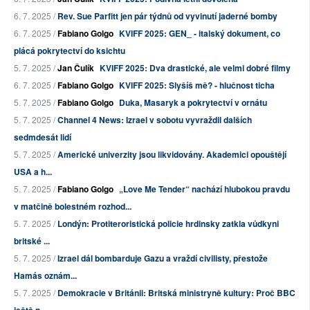
6. 7. 2025 /
Rev. Sue Parfitt jen pár týdnů od vyvinutí jaderné bomby
6. 7. 2025 /
Fabiano Golgo
KVIFF 2025: GEN_ - italský dokument, co
plácá pokrytectví do ksichtu
5. 7. 2025 /
Jan Čulík
KVIFF 2025: Dva drastické, ale velmi dobré filmy
6. 7. 2025 /
Fabiano Golgo
KVIFF 2025: Slyšíš mě? - hlučnost ticha
5. 7. 2025 /
Fabiano Golgo
Duka, Masaryk a pokrytectví v ornátu
5. 7. 2025 /
Channel 4 News: Izrael v sobotu vyvraždil dalších
sedmdesát lidí
5. 7. 2025 /
Americké univerzity jsou likvidovány. Akademici opouštějí
USA a h...
5. 7. 2025 /
Fabiano Golgo
„Love Me Tender“ nachází hlubokou pravdu
v matčině bolestném rozhod...
5. 7. 2025 /
Londýn: Protiteroristická policie hrdinsky zatkla vůdkyni
britské ...
5. 7. 2025 /
Izrael dál bombarduje Gazu a vraždí civilisty, přestože
Hamás oznám...
5. 7. 2025 /
Demokracie v Británii: Britská ministryně kultury: Proč BBC
ještě n...