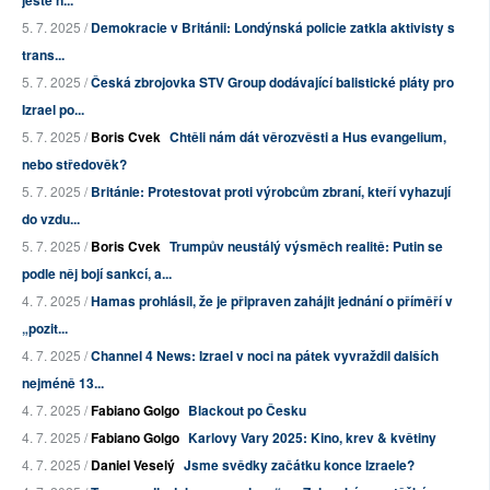
5. 7. 2025 /
Demokracie v Británii: Londýnská policie zatkla aktivisty s
trans...
5. 7. 2025 /
Česká zbrojovka STV Group dodávající balistické pláty pro
Izrael po...
5. 7. 2025 /
Boris Cvek
Chtěli nám dát věrozvěsti a Hus evangelium,
nebo středověk?
5. 7. 2025 /
Británie: Protestovat proti výrobcům zbraní, kteří vyhazují
do vzdu...
5. 7. 2025 /
Boris Cvek
Trumpův neustálý výsměch realitě: Putin se
podle něj bojí sankcí, a...
4. 7. 2025 /
Hamas prohlásil, že je připraven zahájit jednání o příměří v
„pozit...
4. 7. 2025 /
Channel 4 News: Izrael v noci na pátek vyvraždil dalších
nejméně 13...
4. 7. 2025 /
Fabiano Golgo
Blackout po Česku
4. 7. 2025 /
Fabiano Golgo
Karlovy Vary 2025: Kino, krev & květiny
4. 7. 2025 /
Daniel Veselý
Jsme svědky začátku konce Izraele?