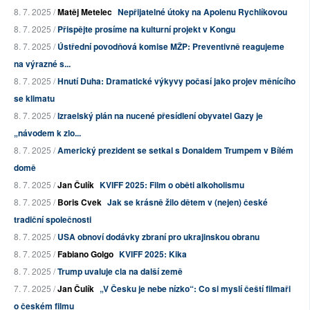
8. 7. 2025 /
Matěj Metelec
Nepřijatelné útoky na Apolenu Rychlíkovou
8. 7. 2025 /
Přispějte prosíme na kulturní projekt v Kongu
8. 7. 2025 /
Ústřední povodňová komise MŽP: Preventivně reagujeme
na výrazné s...
8. 7. 2025 /
Hnutí Duha: Dramatické výkyvy počasí jako projev měnícího
se klimatu
8. 7. 2025 /
Izraelský plán na nucené přesídlení obyvatel Gazy je
„návodem k zlo...
8. 7. 2025 /
Americký prezident se setkal s Donaldem Trumpem v Bílém
domě
8. 7. 2025 /
Jan Čulík
KVIFF 2025: Film o oběti alkoholismu
8. 7. 2025 /
Boris Cvek
Jak se krásně žilo dětem v (nejen) české
tradiční společnosti
8. 7. 2025 /
USA obnoví dodávky zbraní pro ukrajinskou obranu
8. 7. 2025 /
Fabiano Golgo
KVIFF 2025: Kika
8. 7. 2025 /
Trump uvaluje cla na další země
7. 7. 2025 /
Jan Čulík
„V Česku je nebe nízko“: Co si myslí čeští filmaři
o českém filmu