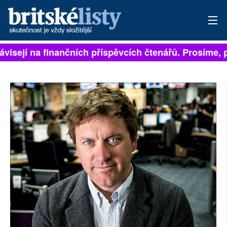
visejí na finančních příspěvcích čtenářů. Prosíme, př
PŘIHLÁSIT
AKTUÁLNÍ VYDÁNÍ
ARCHIV
ROZHOVORY
TÉMATA
NEJČTENĚJŠÍ ZA 7 DNÍ
AUTOŘI
PŘÍSPĚVKY NA PROVOZ