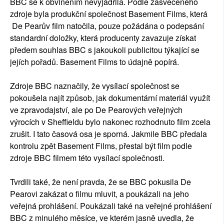
BBC se k obviněním nevyjádřila. Podle zasvěceného
zdroje byla produkční společnost Basement Films, která
De Pearův film natočila, pouze požádána o podepsání
standardní doložky, která producenty zavazuje získat
předem souhlas BBC s jakoukoli publicitou týkající se
jejích pořadů. Basement Films to údajně popírá.
Zdroje BBC naznačily, že vysílací společnost se
pokoušela najít způsob, jak dokumentární materiál využít
ve zpravodajství, ale po De Pearových veřejných
výrocích v Sheffieldu bylo nakonec rozhodnuto film zcela
zrušit. I tato časová osa je sporná. Jakmile BBC předala
kontrolu zpět Basement Films, přestal být film podle
zdroje BBC filmem této vysílací společnosti.
Tvrdili také, že není pravda, že se BBC pokusila De
Pearovi zakázat o filmu mluvit, a poukázali na jeho
veřejná prohlášení. Poukázali také na veřejné prohlášení
BBC z minulého měsíce, ve kterém jasně uvedla, že