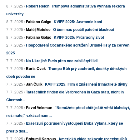
8. 7. 2025 /
Robert Reich: Trumpova administrativa vyhnala rektora
univerzity...
8. 7. 2025 /
Fabiano Golgo
KVIFF 2025: Anatomie koní
7. 7. 2025 /
Matěj Metelec
O čem nás poučil páteční blackout
8. 7. 2025 /
Fabiano Golgo
KVIFF 2025: Průzračný život
2. 7. 2025 /
Hospodaření Občanského sdružení Britské listy za červen
2025
7. 7. 2025 /
Na Ukrajině Putin přes noc zabil čtyři lidi
7. 7. 2025 /
Boris Cvek
Trumpa Bůh prý zachránil, desítky dětských
obětí povodní ne
7. 7. 2025 /
Jan Čulík
KVIFF 2025: Film o znásilnění třináctileté dívky
7. 7. 2025 /
Tatsächlich finden die Verbrechen in Gaza statt, nicht in
Glastonb...
7. 7. 2025 /
Pavel Veleman
“Nemůžete přeci chtít ještě větší blahobyt,
než máte," vzkázal nám ...
7. 7. 2025 /
Izrael zuří po zrušení vystoupení Boba Vylana, který se
přesto dos...
7. 7. 2025 /
Bohumil Kartous
Americká vláda zakazuje (neexistující)