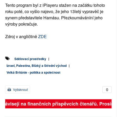
Tento program byl z iPlayeru stažen na začátku tohoto
roku poté, co vyšlo najevo, že jeho 13letý vypravěč je
synem představitele Hamásu. Přezkoumáváníní jeho
výroby pokračuje.
Zdroj v angličtině
ZDE
Sdělovací prostředky
|
Izrael, Palestina, Blízký a Střední východ
|
Velká Británie - politika a společnost
0
Vytisknout
 závisejí na finančních příspěvcích čtenářů. Prosíme, 