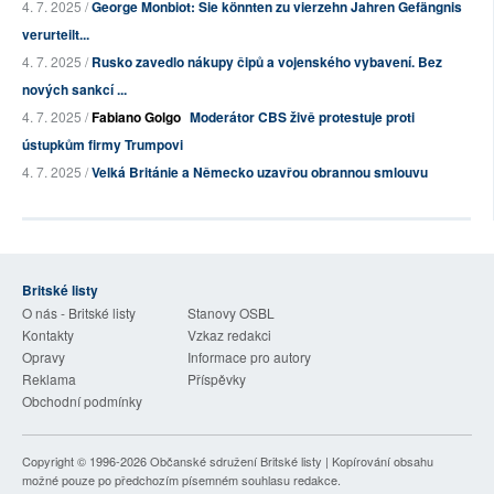
4. 7. 2025 /
George Monbiot: Sie könnten zu vierzehn Jahren Gefängnis
verurteilt...
4. 7. 2025 /
Rusko zavedlo nákupy čipů a vojenského vybavení. Bez
nových sankcí ...
4. 7. 2025 /
Fabiano Golgo
Moderátor CBS živě protestuje proti
ústupkům firmy Trumpovi
4. 7. 2025 /
Velká Británie a Německo uzavřou obrannou smlouvu
Britské listy
O nás - Britské listy
Stanovy OSBL
Kontakty
Vzkaz redakci
Opravy
Informace pro autory
Reklama
Příspěvky
Obchodní podmínky
Copyright © 1996-2026
Občanské sdružení Britské listy
| Kopírování obsahu
možné pouze po předchozím písemném souhlasu redakce.