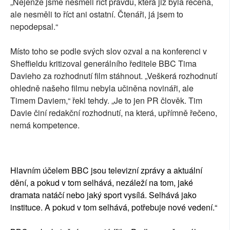
„Nejenže jsme nesměli říct pravdu, která již byla řečena,
ale nesměli to říct ani ostatní. Čtenáři, já jsem to
nepodepsal.“
Místo toho se podle svých slov ozval a na konferenci v
Sheffieldu kritizoval generálního ředitele BBC Tima
Davieho za rozhodnutí film stáhnout. „Veškerá rozhodnutí
ohledně našeho filmu nebyla učiněna novináři, ale
Timem Daviem,“ řekl tehdy. „Je to jen PR člověk. Tim
Davie činí redakční rozhodnutí, na která, upřímně řečeno,
nemá kompetence.
Hlavním účelem BBC jsou televizní zprávy a aktuální
dění, a pokud v tom selhává, nezáleží na tom, jaké
dramata natáčí nebo jaký sport vysílá. Selhává jako
instituce. A pokud v tom selhává, potřebuje nové vedení.“