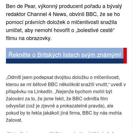
Ben de Pear, výkonný producent pořadu a bývalý
redaktor Channel 4 News, obvinil BBC, že se ho
pomocí právních doložek o mlčenlivosti snažila
umlčet, aby nemohl hovořit o „bolestivé cestě“
filmu na obrazovky.
„Odmítl jsem podepsat dvojitou doložku o mlčenlivosti,
kterou se mi šéfové BBC několikrát snažili vnutit,“ uvedl v
příspěvku na LinkedIn. „Nejenže bychom mohli být
žalováni za to, že jsme řekli, že BBC odmítla film
odvysílat (což je zjevně a prokazatelně pravda), ale
pokud by to řekla jakákoli jiná firma, BBC by nás mohla
žalovat.