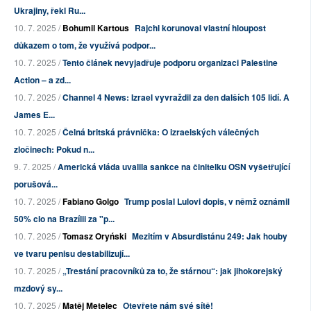
Ukrajiny, řekl Ru...
10. 7. 2025 /
Bohumil Kartous
Rajchl korunoval vlastní hloupost
důkazem o tom, že využívá podpor...
10. 7. 2025 /
Tento článek nevyjadřuje podporu organizaci Palestine
Action – a zd...
10. 7. 2025 /
Channel 4 News: Izrael vyvraždil za den dalších 105 lidí. A
James E...
10. 7. 2025 /
Čelná britská právnička: O izraelských válečných
zločinech: Pokud n...
9. 7. 2025 /
Americká vláda uvalila sankce na činitelku OSN vyšetřující
porušová...
10. 7. 2025 /
Fabiano Golgo
Trump poslal Lulovi dopis, v němž oznámil
50% clo na Brazílii za "p...
10. 7. 2025 /
Tomasz Oryński
Mezitím v Absurdistánu 249: Jak houby
ve tvaru penisu destabilizují...
10. 7. 2025 /
„Trestání pracovníků za to, že stárnou“: jak jihokorejský
mzdový sy...
10. 7. 2025 /
Matěj Metelec
Otevřete nám své sítě!