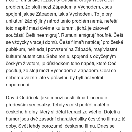
problém, že stojí mezi Západem a Východem. Jsou
spojeni jak se Západem, tak s Východem. To je prý
unikátní, žádný jiný národ tento problém nemá, neřeší
toto napětí mezi dvěma kulturami, jichž je zároveň
součástí.
Češi neemigrují. Rumuni emigrují houfně. Češi
se vždycky vracejí domů. Čeští filmaři natáčejí pro české
publikum, nehledají potvrzení na Západě, mají vlastní
kulturní autenticitu. Sebeironie, spojená s obyčejným
českým životem, je důsledkem toho napětí, které Češi
pociťují, že stojí mezi Východem a Západem. Češi se
neberou vážně, ale v průšvihu by byli asi velmi
nápomocní.
David Ondříček, jako mnozí čeští filmaři, oceňuje
především šedesátky. Tehdy vznikl portrét malého
českého hrdiny, který si dělal legraci ze všeho. Dojetí a
humor jsou dvě zásadní charakteristiky českého filmu z té
doby. Svět tehdy porozuměl českému filmu. Dnes se