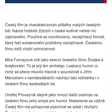
Český film je charakterizován příběhy malých českých
lidí. Národ hobbitů žijících v české kotlině neřeší nic
zajímavého. Používá se rozvrkočený, nezajímavý formát,
který řeší existenciální problémy nezajímavě. Českému
filmu totiž chybí vyhrocenost.
Mira Fornayová vidí jako esenci českého filmu Švejka a
švejkovství. To je prý ten archetyp. Laskavý humor (o
nimž se přece mluvilo hlavně v souvislosti s Jiřím
Menzelem v osmdesátkách) nachází tato režisérka i v
českém filmu šedesátých let.
Ondřej Provazník stejně jako mnozí další oceňuje na
českém filmu jeho smysl pro humor. Nebereme se vážně.
Český film má schopnost posmívat se sobě i druhým.