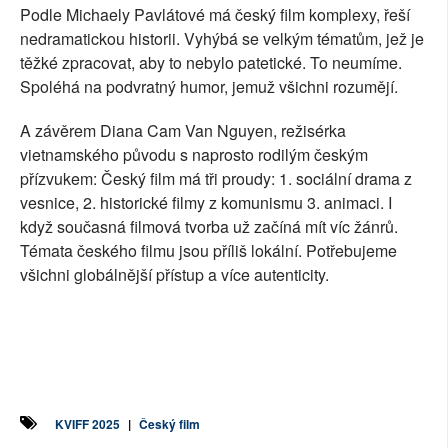
Podle Michaely Pavlátové má český film komplexy, řeší
nedramatickou historii. Vyhýbá se velkým tématům, jež je
těžké zpracovat, aby to nebylo patetické. To neumíme.
Spoléhá na podvratný humor, jemuž všichni rozumějí.
A závěrem
Diana Cam Van Nguyen,
režisérka
vietnamského původu s naprosto rodilým českým
přízvukem: Český film má tři proudy: 1. sociální drama z
vesnice, 2. historické filmy z komunismu 3. animaci. I
když současná filmová tvorba už začíná mít víc žánrů.
Témata českého filmu jsou příliš lokální. Potřebujeme
všichni globálnější přístup a více autenticity.
KVIFF 2025
|
Český film