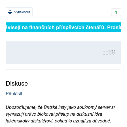
1
Vytisknout
závisejí na finančních příspěvcích čtenářů. Prosíme, 
5660
Diskuse
Přihlásit
Upozorňujeme, že Britské listy jako soukromý server si
vyhrazují právo blokovat přístup na diskusní fóra
jakémukoliv diskutérovi, pokud to uznají za důvodné.