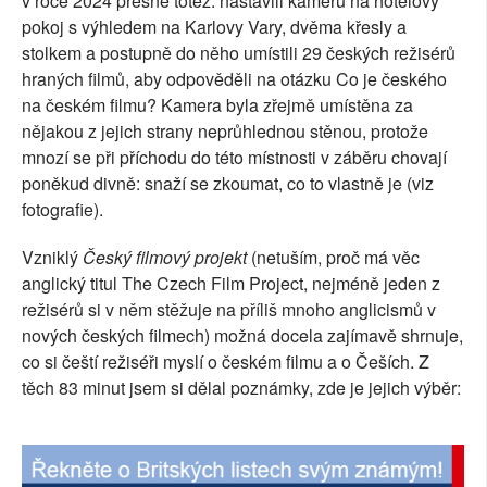
v roce 2024 přesně totéž: nastavili kameru na hotelový
pokoj s výhledem na Karlovy Vary, dvěma křesly a
stolkem a postupně do něho umístili 29 českých režisérů
hraných filmů, aby odpověděli na otázku Co je českého
na českém filmu? Kamera byla zřejmě umístěna za
nějakou z jejich strany neprůhlednou stěnou, protože
mnozí se při příchodu do této místnosti v záběru chovají
poněkud divně: snaží se zkoumat, co to vlastně je (viz
fotografie).
Vzniklý
Český filmový projekt
(netuším, proč má věc
anglický titul The Czech Film Project, nejméně jeden z
režisérů si v něm stěžuje na příliš mnoho anglicismů v
nových českých filmech) možná docela zajímavě shrnuje,
co si čeští režiséři myslí o českém filmu a o Češích. Z
těch 83 minut jsem si dělal poznámky, zde je jejich výběr: