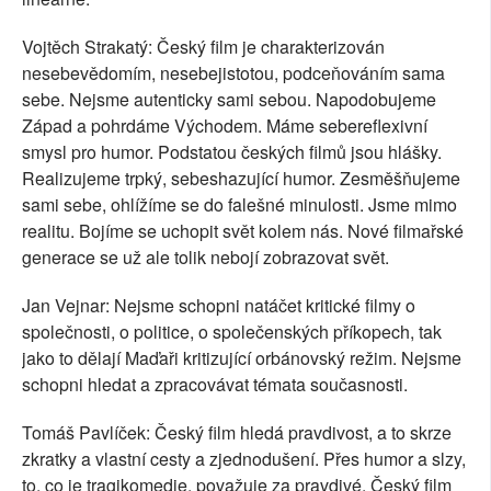
Vojtěch Strakatý: Český film je charakterizován
nesebevědomím, nesebejistotou, podceňováním sama
sebe. Nejsme autenticky sami sebou.
N
apodobujeme
Západ a pohrdáme Východe
m
.
Máme sebereflexivní
smysl pro humor. Podstatou českých filmů jsou hlášky.
Realizujeme trpký, sebeshazující humor.
Zesměšňujeme
sami sebe, ohlížíme se do falešné minulosti. Jsme mimo
realitu. Bojíme se uchopit svět kolem nás. Nové filmařské
generace se už ale tolik nebojí zobrazovat svět.
J
an Vejnar: Nejsme schopni natáčet kritické filmy o
společnosti, o politice, o
sp
o
l
ečenských příkopech, tak
jako to dělají Maďaři kritizující orbánovský režim.
Nejsme
schopni hledat a zpracovávat témata současnosti.
Tomáš Pavlíček: Český film hledá pravdivost, a to skrze
zkratky a vlastní cesty a zjednodušení. Přes humor a slzy,
to, co je tragikomedie, považuje za pravdivé. Český film