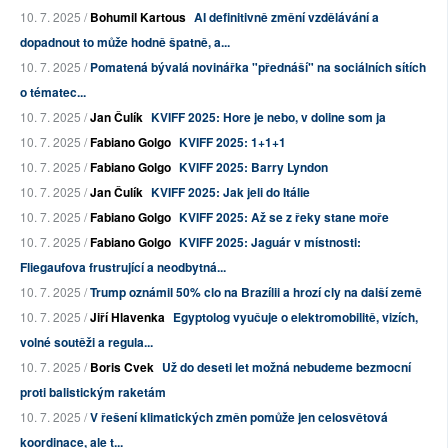
10. 7. 2025 /
Bohumil Kartous
AI definitivně změní vzdělávání a
dopadnout to může hodně špatně, a...
10. 7. 2025 /
Pomatená bývalá novinářka "přednáší" na sociálních sítích
o tématec...
10. 7. 2025 /
Jan Čulík
KVIFF 2025: Hore je nebo, v doline som ja
10. 7. 2025 /
Fabiano Golgo
KVIFF 2025: 1+1+1
10. 7. 2025 /
Fabiano Golgo
KVIFF 2025: Barry Lyndon
10. 7. 2025 /
Jan Čulík
KVIFF 2025: Jak jeli do Itálie
10. 7. 2025 /
Fabiano Golgo
KVIFF 2025: Až se z řeky stane moře
10. 7. 2025 /
Fabiano Golgo
KVIFF 2025: Jaguár v místnosti:
Fliegaufova frustrující a neodbytná...
10. 7. 2025 /
Trump oznámil 50% clo na Brazílii a hrozí cly na další země
10. 7. 2025 /
Jiří Hlavenka
Egyptolog vyučuje o elektromobilitě, vizích,
volné soutěži a regula...
10. 7. 2025 /
Boris Cvek
Už do deseti let možná nebudeme bezmocní
proti balistickým raketám
10. 7. 2025 /
V řešení klimatických změn pomůže jen celosvětová
koordinace, ale t...