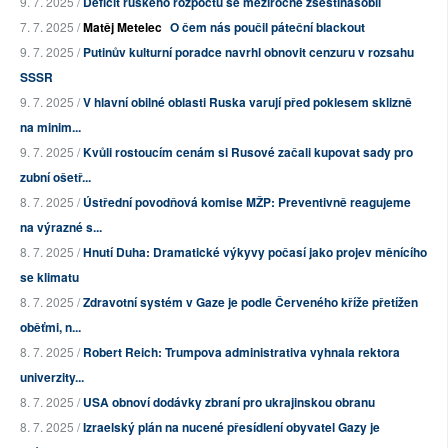
9. 7. 2025 /
Deficit ruského rozpočtu se meziročně zšestinásobil
7. 7. 2025 /
Matěj Metelec
O čem nás poučil páteční blackout
9. 7. 2025 /
Putinův kulturní poradce navrhl obnovit cenzuru v rozsahu
SSSR
9. 7. 2025 /
V hlavní obilné oblasti Ruska varují před poklesem sklizně
na minim...
9. 7. 2025 /
Kvůli rostoucím cenám si Rusové začali kupovat sady pro
zubní ošetř...
8. 7. 2025 /
Ústřední povodňová komise MŽP: Preventivně reagujeme
na výrazné s...
8. 7. 2025 /
Hnutí Duha: Dramatické výkyvy počasí jako projev měnícího
se klimatu
8. 7. 2025 /
Zdravotní systém v Gaze je podle Červeného kříže přetížen
oběťmi, n...
8. 7. 2025 /
Robert Reich: Trumpova administrativa vyhnala rektora
univerzity...
8. 7. 2025 /
USA obnoví dodávky zbraní pro ukrajinskou obranu
8. 7. 2025 /
Izraelský plán na nucené přesídlení obyvatel Gazy je