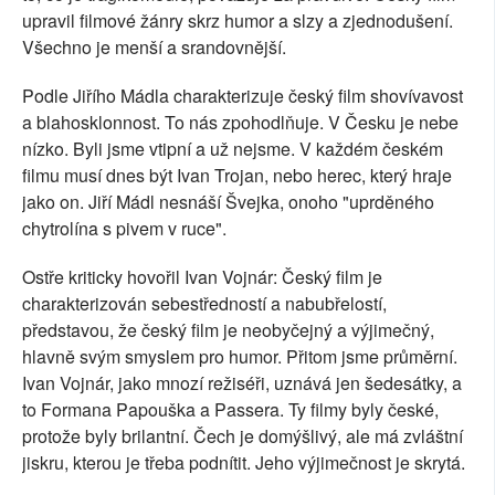
upravil filmové žánry skrz humor a slzy a zjednodušení.
Všechno je menší a srandovnější.
Podle Jiřího Mádla charakterizuje český film shovívavost
a blahosklonnost. To nás zpohodlňuje. V Česku je nebe
nízko. Byli jsme vtipní a už nejsme. V každém
českém
filmu musí
dnes
být Ivan Trojan, nebo herec, který hraje
jako on.
Jiří Mádl nesnáší Švejka, onoho "uprděného
chytrolína s piv
e
m v ruce".
O
stře kriticky hovořil Ivan Vojnár: Český film je
charakterizován sebestředností a nabubřelostí,
představou, že český film je neobyčejný a výjimečný,
hlavně svým smyslem pro humor. Přitom jsme průměrní.
Ivan Vojnár, jako mnozí režiséři, uznává jen šedesátky, a
to Formana Papouška a Passera. Ty filmy byly české,
protože byly brilantní. Čech je domýšlivý, ale má zvláštní
jiskru, kterou je třeba podnítit. Jeho výjimečnost je skrytá.