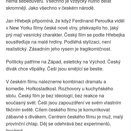
nemá sebedůvěru. Všechno je vždycky nutno dělat
skromněji. Jako všechno v českém národě.
J
an Hřebejk připomíná, že když Ferdinand Peroutka viděl
v New Yorku filmy české nové vlny, překvapilo ho, jaký
prý mají vesnický charakter. Český film se podle Hřebejka
soustřeďuje na malé hrdiny. Podléhá stylizaci, není
realistický. Zásadním jeho rysem je tragikomičnost.
Politicky patříme na Západ, esteticky na Východ. Český
divák chce vtipálky. Češi jsou smějící se bestie.
V českém filmu nalezneme kombinaci dramatu a
komedie. Hořkosladkost. Rozhovory u kuchyňského
stolu. Český film je bez ideologií, bez reakce na
současný svět. Češi jsou zapouzdření ve svém vlastním
fikčním světě. Cílem českého filmu je komunikovat
zábavně s divákem.
Centrem českého filmu je muž, malý
provinční chlap. Děj se odehrává bez experimentů,
lineárně.