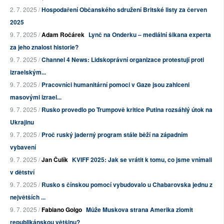
2. 7. 2025 /
Hospodaření Občanského sdružení Britské listy za červen
2025
9. 7. 2025 /
Adam Ročárek
Lynč na Onderku – mediální šikana experta
za jeho znalost historie?
9. 7. 2025 /
Channel 4 News: Lidskoprávní organizace protestují proti
izraelským...
9. 7. 2025 /
Pracovníci humanitární pomoci v Gaze jsou zahlceni
masovými izrael...
9. 7. 2025 /
Rusko provedlo po Trumpově kritice Putina rozsáhlý útok na
Ukrajinu
9. 7. 2025 /
Proč ruský jaderný program stále běží na západním
vybavení
9. 7. 2025 /
Jan Čulík
KVIFF 2025: Jak se vrátit k tomu, co jsme vnímali
v dětství
9. 7. 2025 /
Rusko s čínskou pomocí vybudovalo u Chabarovska jednu z
největších ...
9. 7. 2025 /
Fabiano Golgo
Může Muskova strana Amerika zlomit
republikánskou většinu?