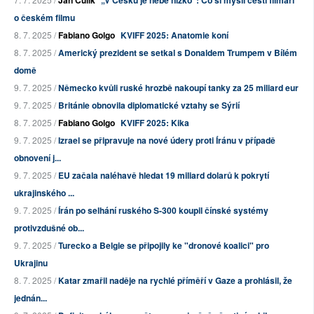
o českém filmu
8. 7. 2025 /
Fabiano Golgo
KVIFF 2025: Anatomie koní
8. 7. 2025 /
Americký prezident se setkal s Donaldem Trumpem v Bílém
domě
9. 7. 2025 /
Německo kvůli ruské hrozbě nakoupí tanky za 25 miliard eur
9. 7. 2025 /
Británie obnovila diplomatické vztahy se Sýrií
8. 7. 2025 /
Fabiano Golgo
KVIFF 2025: Kika
9. 7. 2025 /
Izrael se připravuje na nové údery proti Íránu v případě
obnovení j...
9. 7. 2025 /
EU začala naléhavě hledat 19 miliard dolarů k pokrytí
ukrajinského ...
9. 7. 2025 /
Írán po selhání ruského S-300 koupil čínské systémy
protivzdušné ob...
9. 7. 2025 /
Turecko a Belgie se připojily ke "dronové koalici" pro
Ukrajinu
8. 7. 2025 /
Katar zmařil naděje na rychlé příměří v Gaze a prohlásil, že
jednán...