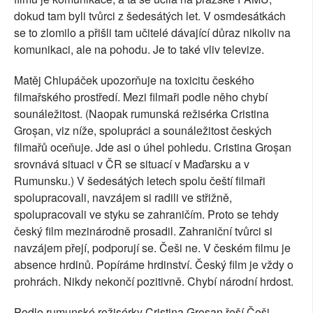
dokud tam byli tvůrci z šedesátých let. V osmdesátkách
se to zlomilo a přišli tam učitelé dávající důraz nikoliv na
komunikaci, ale na pohodu. Je to také vliv televize.
Matěj Chlupáček upozorňuje na toxicitu českého
filmařského prostředí. Mezi filmaři podle něho chybí
sounáležitost. (Naopak rumunská režisérka Cristina
Groșan, viz níže, spolupráci a sounáležitost českých
filmařů oceňuje. Jde asi o úhel pohledu. Cristina Groșan
srovnává situaci v ČR se situací v Maďarsku a v
Rumunsku.) V šedesátých letech spolu čeští filmaři
spolupracovali, navzájem si radili ve střižně,
spolupracovali ve styku se zahraničím. Proto se tehdy
český film mezinárodně prosadil. Zahraniční tvůrci si
navzájem přejí, podporují se. Češi ne. V českém filmu je
absence hrdinů. Popíráme hrdinství. Český film je vždy o
prohrách. Nikdy nekončí pozitivně. Chybí národní hrdost.
Podle rumunské režisérky
Cristina Groșan řeší Češi