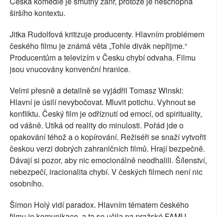
Česká komedie je smutný žánr, protože je neschopná
širšího kontextu.
Jitka Rudolfová kritizuje producenty. Hlavním problémem
českého filmu je známá věta „Tohle divák nepřijme.“
Producentům a televizím v Česku chybí odvaha. Filmu
jsou vnucovány konvenční hranice.
Velmi přesně a detailně se vyjádřil Tomasz Winski:
Hlavní je úsilí nevybočovat. Mluvit potichu. Vyhnout se
konfliktu. Český film je odříznutí od emocí, od spirituality,
od vášně. Utíká od reality do minulosti. Pořád jde o
opakování téhož a o kopírování. Režiséři se snaží vytvořit
českou verzi dobrých zahraničních filmů. Hrají bezpečně.
Dávají si pozor, aby nic emocionálně neodhalili. Šílenství,
nebezpečí, iracionalita chybí. V českých filmech není nic
osobního.
Šimon Holý vidí paradox. Hlavním tématem českého
filmu je komunikace, a ta se učila na pražské FAMU,