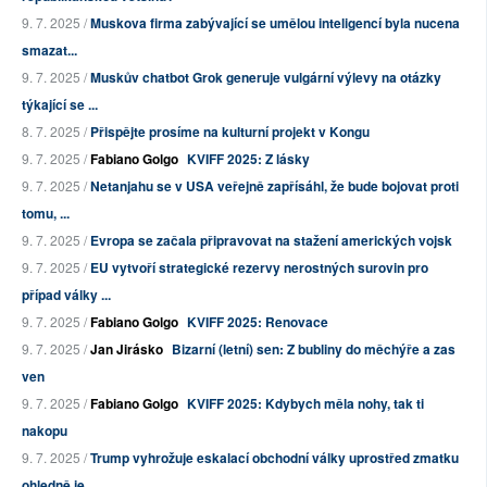
9. 7. 2025 /
Muskova firma zabývající se umělou inteligencí byla nucena
smazat...
9. 7. 2025 /
Muskův chatbot Grok generuje vulgární výlevy na otázky
týkající se ...
8. 7. 2025 /
Přispějte prosíme na kulturní projekt v Kongu
9. 7. 2025 /
Fabiano Golgo
KVIFF 2025: Z lásky
9. 7. 2025 /
Netanjahu se v USA veřejně zapřísáhl, že bude bojovat proti
tomu, ...
9. 7. 2025 /
Evropa se začala připravovat na stažení amerických vojsk
9. 7. 2025 /
EU vytvoří strategické rezervy nerostných surovin pro
případ války ...
9. 7. 2025 /
Fabiano Golgo
KVIFF 2025: Renovace
9. 7. 2025 /
Jan Jirásko
Bizarní (letní) sen: Z bubliny do měchýře a zas
ven
9. 7. 2025 /
Fabiano Golgo
KVIFF 2025: Kdybych měla nohy, tak ti
nakopu
9. 7. 2025 /
Trump vyhrožuje eskalací obchodní války uprostřed zmatku
ohledně je...