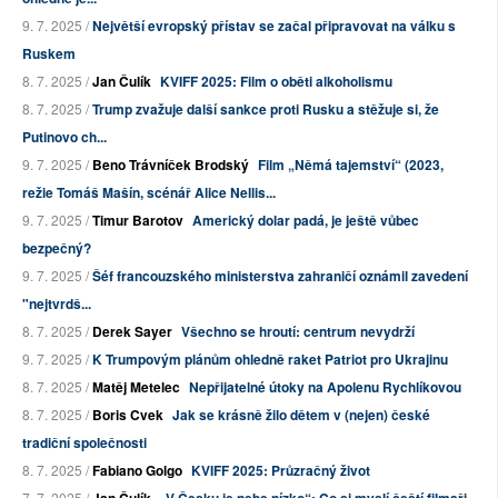
9. 7. 2025 /
Největší evropský přístav se začal připravovat na válku s
Ruskem
8. 7. 2025 /
Jan Čulík
KVIFF 2025: Film o oběti alkoholismu
8. 7. 2025 /
Trump zvažuje další sankce proti Rusku a stěžuje si, že
Putinovo ch...
9. 7. 2025 /
Beno Trávníček Brodský
Film „Němá tajemství“ (2023,
režie Tomáš Mašín, scénář Alice Nellis...
9. 7. 2025 /
Timur Barotov
Americký dolar padá, je ještě vůbec
bezpečný?
9. 7. 2025 /
Šéf francouzského ministerstva zahraničí oznámil zavedení
"nejtvrdš...
8. 7. 2025 /
Derek Sayer
Všechno se hroutí: centrum nevydrží
9. 7. 2025 /
K Trumpovým plánům ohledně raket Patriot pro Ukrajinu
8. 7. 2025 /
Matěj Metelec
Nepřijatelné útoky na Apolenu Rychlíkovou
8. 7. 2025 /
Boris Cvek
Jak se krásně žilo dětem v (nejen) české
tradiční společnosti
8. 7. 2025 /
Fabiano Golgo
KVIFF 2025: Průzračný život
7. 7. 2025 /
Jan Čulík
„V Česku je nebe nízko“: Co si myslí čeští filmaři