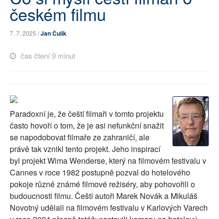
českém filmu
SOCIÁLNÍ SÍTĚ
7. 7. 2025 /
Jan Čulík
RUBRIKY
čas čtení 9 minut
PLNÁ VERZE STRÁNEK
Paradoxní je, že čeští filmaři v tomto projektu
často hovoří o tom, že je asi nefunkční snažit
se napodobovat filmaře ze zahraničí, ale
právě tak vznikl tento projekt. Jeho inspirací
byl projekt Wima Wenderse, který na filmovém festivalu v
Cannes v roce 1982 postupně pozval do hotelového
pokoje různé známé filmové režiséry, aby pohovořili o
budoucnosti filmu. Čeští autoři Marek Novák a Mikuláš
Novotný udělali na filmovém festivalu v Karlových Varech