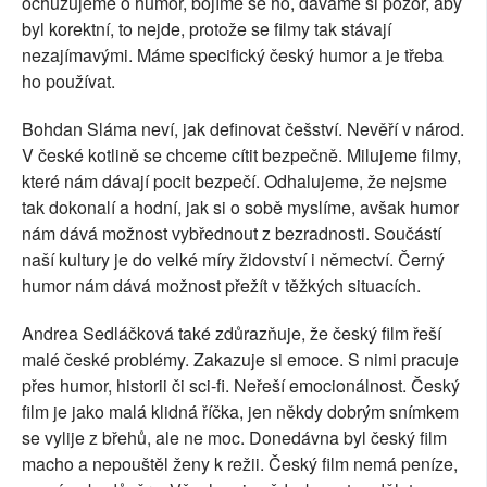
ochuzujeme o humor, bojíme se ho, dáváme si pozor, aby
byl korektní, to nejde, protože se filmy tak stávají
nezajímavými. Máme specifický český humor a je třeba
ho používat.
Bohdan Sláma neví, jak definovat češství. Nevěří v národ.
V české kotlině se chceme cítit bezpečně. Milujeme filmy,
které nám dávají pocit bezpečí. Odhalujeme, že nejsme
tak dokonalí a hodní, jak si o sobě myslíme, avšak humor
nám dává možnost vybřednout z bezradnosti. Součástí
naší kultury je do velké míry židovství i němectví. Černý
humor nám dává možnost přežít v těžkých situacích.
Andrea Sedláčková také zdůrazňuje, že český film řeší
malé české problémy. Zakazuje si emoce. S nimi pracuje
přes humor, historii či sci-fi. Neřeší emocionálnost. Český
film je jako malá klidná říčka, jen někdy dobrým snímkem
se vylije z břehů, ale ne moc.
Donedávna byl český film
macho a nepouštěl ženy k režii. Český film nemá peníze,