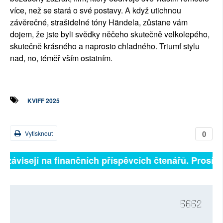
více, než se stará o své postavy. A když utichnou
závěrečné, strašidelné tóny Händela, zůstane vám
dojem, že jste byli svědky něčeho skutečně velkolepého,
skutečně krásného a naprosto chladného. Triumf stylu
nad, no, téměř vším ostatním.
KVIFF 2025
0
Vytisknout
ě závisejí na finančních příspěvcích čtenářů. Prosíme,
5662