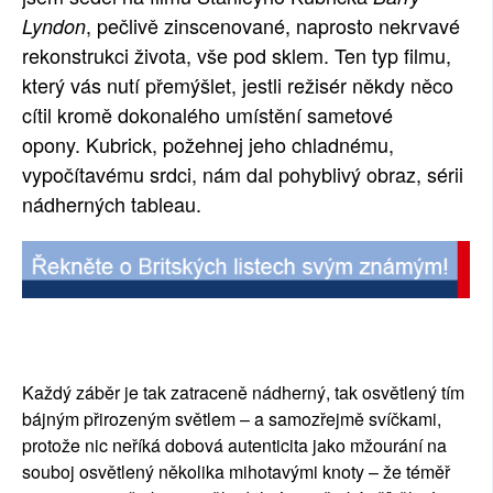
, pečlivě zinscenované, naprosto nekrvavé
Lyndon
rekonstrukci života, vše pod sklem. Ten typ filmu,
který vás nutí přemýšlet, jestli režisér někdy něco
cítil kromě dokonalého umístění sametové
opony. Kubrick, požehnej jeho chladnému,
vypočítavému srdci, nám dal pohyblivý obraz, sérii
nádherných tableau.
Každý záběr je tak zatraceně nádherný, tak osvětlený tím
bájným přirozeným světlem – a samozřejmě svíčkami,
protože nic neříká dobová autenticita jako mžourání na
souboj osvětlený několika mihotavými knoty – že téměř