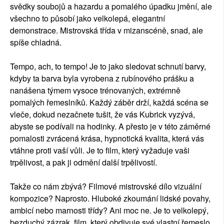
svědky soubojů a hazardu a pomalého úpadku jmění, ale
všechno to působí jako velkolepá, elegantní
demonstrace. Mistrovská třída v mizanscéně, snad, ale
spíše chladná.
Tempo, ach, to tempo! Je to jako sledovat schnutí barvy,
kdyby ta barva byla vyrobena z rubínového prášku a
nanášena týmem vysoce trénovaných, extrémně
pomalých řemeslníků. Každý záběr drží, každá scéna se
vleče, dokud nezačnete tušit, že vás Kubrick vyzývá,
abyste se podívali na hodinky. A přesto je v této záměrné
pomalosti zvrácená krása, hypnotická kvalita, která vás
vtáhne proti vaší vůli. Je to film, který vyžaduje vaši
trpělivost, a pak ji odmění další trpělivostí.
Takže co nám zbývá? Filmové mistrovské dílo vizuální
kompozice? Naprosto. Hluboké zkoumání lidské povahy,
ambicí nebo marnosti třídy? Ani moc ne. Je to velkolepý,
bezduchý zázrak, film, který obdivuje své vlastní řemeslo