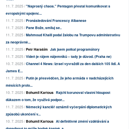
11. 7. 2025 /
"Naprostý chaos." Pentagon přestal komunikovat s
evropskými spojenc...
11. 7. 2025 /
Pronásledování Francescy Albanese
11. 7. 2025 /
Pane Bože, smiluj se..
11. 7. 2025 /
Mahmoud Khalil podal žalobu na Trumpovu administrativu
za neoprávně...
11. 7. 2025 /
Petr Haraším
Jak jsem potkal programátory
11. 7. 2025 /
Vídeň je rájem nájemníků – tady je důvod. (Praha ne)
10. 7. 2025 /
Channel 4 News: Izrael vyvraždil za den dalších 105 lidí. A
James E...
11. 7. 2025 /
Putin je přesvědčen, že jeho armáda v nadcházejících
měsících prolo...
10. 7. 2025 /
Bohumil Kartous
Rajchl korunoval vlastní hloupost
důkazem o tom, že využívá podpor...
11. 7. 2025 /
Německý kancléř oznámil vyčerpání diplomatických
způsobů ukončení v...
10. 7. 2025 /
Bohumil Kartous
AI definitivně změní vzdělávání a
dopadnout to může hodně špatně, a...