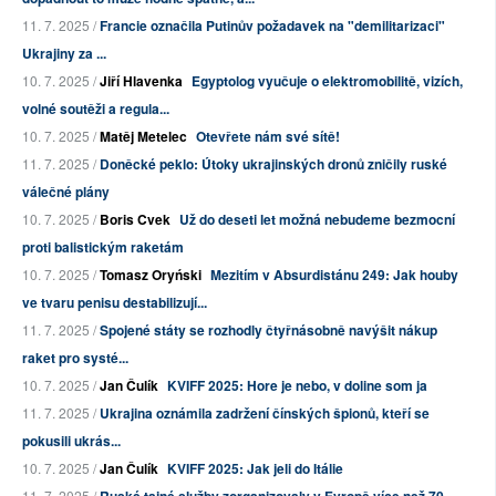
11. 7. 2025 /
Francie označila Putinův požadavek na "demilitarizaci"
Ukrajiny za ...
10. 7. 2025 /
Jiří Hlavenka
Egyptolog vyučuje o elektromobilitě, vizích,
volné soutěži a regula...
10. 7. 2025 /
Matěj Metelec
Otevřete nám své sítě!
11. 7. 2025 /
Doněcké peklo: Útoky ukrajinských dronů zničily ruské
válečné plány
10. 7. 2025 /
Boris Cvek
Už do deseti let možná nebudeme bezmocní
proti balistickým raketám
10. 7. 2025 /
Tomasz Oryński
Mezitím v Absurdistánu 249: Jak houby
ve tvaru penisu destabilizují...
11. 7. 2025 /
Spojené státy se rozhodly čtyřnásobně navýšit nákup
raket pro systé...
10. 7. 2025 /
Jan Čulík
KVIFF 2025: Hore je nebo, v doline som ja
11. 7. 2025 /
Ukrajina oznámila zadržení čínských špionů, kteří se
pokusili ukrás...
10. 7. 2025 /
Jan Čulík
KVIFF 2025: Jak jeli do Itálie
11. 7. 2025 /