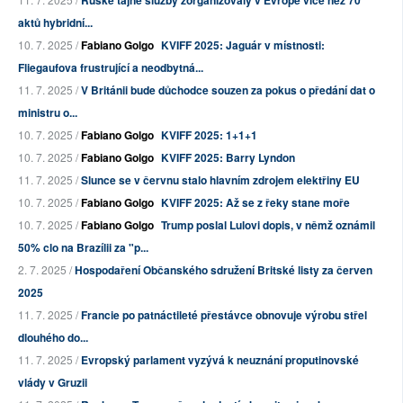
Ruské tajné služby zorganizovaly v Evropě více než 70
aktů hybridní...
10. 7. 2025 /
Fabiano Golgo
KVIFF 2025: Jaguár v místnosti:
Fliegaufova frustrující a neodbytná...
11. 7. 2025 /
V Británii bude důchodce souzen za pokus o předání dat o
ministru o...
10. 7. 2025 /
Fabiano Golgo
KVIFF 2025: 1+1+1
10. 7. 2025 /
Fabiano Golgo
KVIFF 2025: Barry Lyndon
11. 7. 2025 /
Slunce se v červnu stalo hlavním zdrojem elektřiny EU
10. 7. 2025 /
Fabiano Golgo
KVIFF 2025: Až se z řeky stane moře
10. 7. 2025 /
Fabiano Golgo
Trump poslal Lulovi dopis, v němž oznámil
50% clo na Brazílii za "p...
2. 7. 2025 /
Hospodaření Občanského sdružení Britské listy za červen
2025
11. 7. 2025 /
Francie po patnáctileté přestávce obnovuje výrobu střel
dlouhého do...
11. 7. 2025 /
Evropský parlament vyzývá k neuznání proputinovské
vlády v Gruzii