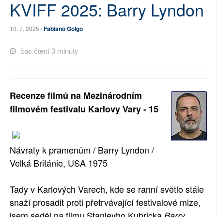
KVIFF 2025: Barry Lyndon
SOCIÁLNÍ SÍTĚ
10. 7. 2025 /
Fabiano Golgo
RUBRIKY
čas čtení 3 minuty
PLNÁ VERZE STRÁNEK
Recenze filmů na Mezinárodním
filmovém festivalu Karlovy Vary - 15
Návraty k pramenům / Barry Lyndon /
Velká Británie, USA 1975
Tady v Karlových Varech, kde se ranní světlo stále
snaží prosadit proti přetrvávající festivalové mlze,
jsem seděl na filmu Stanleyho Kubricka
Barry