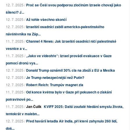
12. 7. 2025 /
Proč se Češi svou podporou zločinům Izraele chovají jako
šílenci? J...
12. 7. 2025 /
Až tohle všechno skončí
12. 7. 2025 /
Izraelští osadníci zabili americko-palestinského
návštěvníka na Záp...
11. 7. 2025 /
Channel 4 News: Jak izraelští osadníci ničí palestinské
vesnice a v...
11. 7. 2025 /
„Jako ve videohře“: Izrael provádí evakuace v Gaze
pomocí dronů vys...
12. 7. 2025 /
Donald Trump oznámil 30% cla na zboží z EU a Mexika
12. 7. 2025 /
Je Trump nebezpečnější než Putin?
12. 7. 2025 /
Robert Reich: Trumpův magnet zla
11. 7. 2025 /
Od konce května bylo v Gaze při pokusech o získání
potravinové po...
11. 7. 2025 /
Jan Čulík
KVIFF 2025: Další zoufalé hledání smyslu života,
tentokrát v malebn...
12. 7. 2025 /
Před havárií letadla Air India, při které zahynulo 260 lidí,
doš...