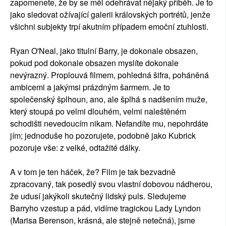
zapomenete, že by se měl odehrávat nějaký příběh. Je to
jako sledovat ožívající galerii královských portrétů, jenže
všichni subjekty trpí akutním případem emoční ztuhlosti.
Ryan O'Neal, jako titulní Barry, je dokonale obsazen,
pokud pod dokonale obsazen myslíte dokonale
nevýrazný. Proplouvá filmem, pohledná šifra, poháněná
ambicemi a jakýmsi prázdným šarmem. Je to
společenský šplhoun, ano, ale šplhá s nadšením muže,
který stoupá po velmi dlouhém, velmi naleštěném
schodišti nevedoucím nikam. Nefandíte mu, nepohrdáte
jím; jednoduše ho pozorujete, podobně jako Kubrick
pozoruje vše: z velké, odtažité dálky.
A v tom je ten háček, že? Film je tak bezvadně
zpracovaný, tak posedlý svou vlastní dobovou nádherou,
že udusí jakýkoli skutečný lidský puls. Sledujeme
Barryho vzestup a pád, vidíme tragickou Lady Lyndon
(Marisa Berenson, krásná, ale stejně netečná), jsme