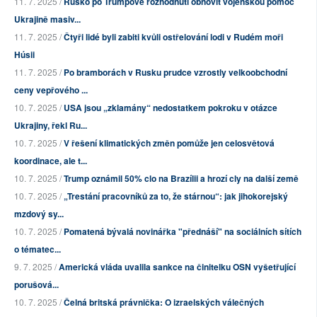
11. 7. 2025 /
Rusko po Trumpově rozhodnutí obnovit vojenskou pomoc
Ukrajině masiv...
11. 7. 2025 /
Čtyři lidé byli zabiti kvůli ostřelování lodi v Rudém moři
Húsii
11. 7. 2025 /
Po bramborách v Rusku prudce vzrostly velkoobchodní
ceny vepřového ...
10. 7. 2025 /
USA jsou „zklamány“ nedostatkem pokroku v otázce
Ukrajiny, řekl Ru...
10. 7. 2025 /
V řešení klimatických změn pomůže jen celosvětová
koordinace, ale t...
10. 7. 2025 /
Trump oznámil 50% clo na Brazílii a hrozí cly na další země
10. 7. 2025 /
„Trestání pracovníků za to, že stárnou“: jak jihokorejský
mzdový sy...
10. 7. 2025 /
Pomatená bývalá novinářka "přednáší" na sociálních sítích
o tématec...
9. 7. 2025 /
Americká vláda uvalila sankce na činitelku OSN vyšetřující
porušová...
10. 7. 2025 /
Čelná britská právnička: O izraelských válečných