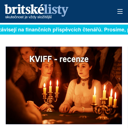
ávisejí na finančních příspěvcích čtenářů. Prosíme, p
PŘIHLÁSIT
AKTUÁLNÍ VYDÁNÍ
ARCHIV
ROZHOVORY
TÉMATA
NEJČTENĚJŠÍ ZA 7 DNÍ
AUTOŘI
PŘÍSPĚVKY NA PROVOZ