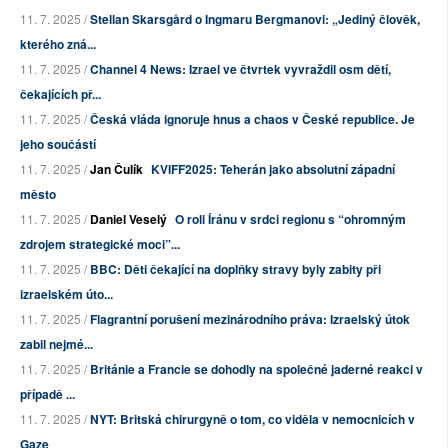
11. 7. 2025 /
Stellan Skarsgård o Ingmaru Bergmanovi: „Jediný člověk,
kterého zná...
11. 7. 2025 /
Channel 4 News: Izrael ve čtvrtek vyvraždil osm dětí,
čekajících př...
11. 7. 2025 /
Česká vláda ignoruje hnus a chaos v České republice. Je
jeho součástí
11. 7. 2025 /
Jan Čulík
KVIFF2025: Teherán jako absolutní západní
město
11. 7. 2025 /
Daniel Veselý
O roli Íránu v srdci regionu s “ohromným
zdrojem strategické moci”...
11. 7. 2025 /
BBC: Děti čekající na doplňky stravy byly zabity při
izraelském úto...
11. 7. 2025 /
Flagrantní porušení mezinárodního práva: Izraelský útok
zabil nejmé...
11. 7. 2025 /
Británie a Francie se dohodly na společné jaderné reakci v
případě ...
11. 7. 2025 /
NYT: Britská chirurgyně o tom, co viděla v nemocnicích v
Gaze