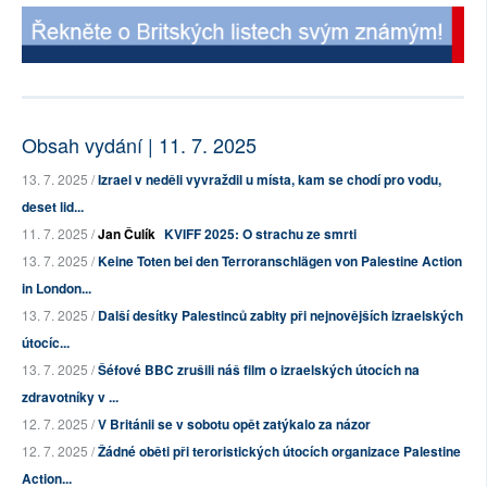
Obsah vydání | 11. 7. 2025
13. 7. 2025 /
Izrael v neděli vyvraždil u místa, kam se chodí pro vodu,
deset lid...
11. 7. 2025 /
Jan Čulík
KVIFF 2025: O strachu ze smrti
13. 7. 2025 /
Keine Toten bei den Terroranschlägen von Palestine Action
in London...
13. 7. 2025 /
Další desítky Palestinců zabity při nejnovějších izraelských
útocíc...
13. 7. 2025 /
Šéfové BBC zrušili náš film o izraelských útocích na
zdravotníky v ...
12. 7. 2025 /
V Británii se v sobotu opět zatýkalo za názor
12. 7. 2025 /
Žádné oběti při teroristických útocích organizace Palestine
Action...