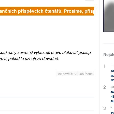
finančních příspěvcích čtenářů. Prosíme, přispějte. ➥
soukromý server si vyhrazují právo blokovat přístup
Nejčt
rovi, pokud to uznají za důvodné.
1.
Sh
nejnovější
oblíbené
go
do
31
Ne
48
M
1.
Po