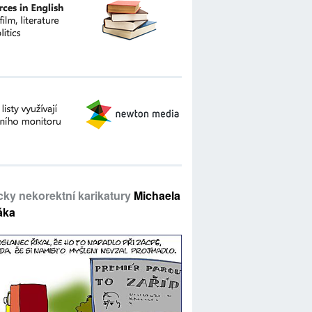
icky nekorektní karikatury
Michaela
áka