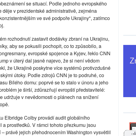
dé obeznámení se situací. Podle jednoho evropského
se děje v prezidentské administrativě, zejména
konzistentnějším ve své podpoře Ukrajiny", zatímco
j.
ém rozhodnutí zastavit dodávky zbraní na Ukrajinu,
y, aby se pokusili pochopit, co to způsobilo, a
kongresmany, evropské spojence a Kyjev, řeklo CNN
rump v úterý dal jasně najevo, že si není vědom
kl, že Ukrajině poskytne více systémů protivzdušné
uskými útoky. Podle zdrojů CNN je to podruhé, co
su Bílého domu: poprvé se to stalo v únoru a jeho
roblém je širší, zdůrazňují evropští představitelé:
je udržuje v nevědomosti o plánech na snížení
ropě.
ku Elbridge Colby provádí audit globálního
l a prostředků. V rámci tohoto přezkumu jsou
– právě jejich přehodnocením Washington vysvětlil