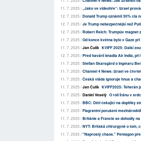
11. 7. 2025 /
Channel 4 News: Jak izraelští osa
11. 7. 2025 /
„Jako ve videohře“: Izrael prov
12. 7. 2025 /
Donald Trump oznámil 30% cla n
12. 7. 2025 /
Je Trump nebezpečnější než Put
12. 7. 2025 /
Robert Reich: Trumpův magnet z
11. 7. 2025 /
Od konce května bylo v Gaze při 
11. 7. 2025 /
Jan Čulík
KVIFF 2025: Další zouf
12. 7. 2025 /
Před havárií letadla Air India, při
11. 7. 2025 /
Stellan Skarsgård o Ingmaru Ber
11. 7. 2025 /
Channel 4 News: Izrael ve čtvrtek
11. 7. 2025 /
Česká vláda ignoruje hnus a cha
11. 7. 2025 /
Jan Čulík
KVIFF2025: Teherán j
11. 7. 2025 /
Daniel Veselý
O roli Íránu v sr
11. 7. 2025 /
BBC: Děti čekající na doplňky str
11. 7. 2025 /
Flagrantní porušení mezinárodníh
11. 7. 2025 /
Británie a Francie se dohodly na 
11. 7. 2025 /
NYT: Britská chirurgyně o tom, 
11. 7. 2025 /
"Naprostý chaos." Pentagon pře