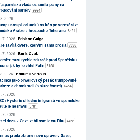
, španělská vláda oznámila plány na
ybudování bariéry
9924
 8. 2026
ump ustoupil od útoků na Írán po varování ze
aúdské Arábie a hrozbách z Teheránu
8454
. 7. 2026
Fabiano Golgo
álie zavírá dveře, kterými sama prošla
7638
. 7. 2026
Boris Cvek
emiér musí rychle zakročit proti Španělsku,
esně jak by to chtěl Putin
7156
 8. 2026
Bohumil Kartous
acinka jako orwellovský pěšák trumpovské
titeze o demokracii (o skutečnosti)
6454
. 7. 2026
C: Hysterie ohledně imigrantů ve španělské
eutě je nesmysl
5781
. 7. 2026
rael dnes v Gaze zabil osmiletou Ritu
4452
. 7. 2026
amás předá zbraně nové správě v Gaze,