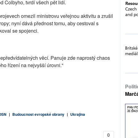
 Colbyho, tvrdí všech pět lidí.
ojevech omezil ministrovu veřejnou aktivitu a zrušil
ropy; nyní dává přednost tomu, aby cestoval s
val se spojenci.
 nepředvídatelných věcí. Panuje zde naprostý chaos
o řízení na nejvyšší úrovni."
Polit
Marč
 OSN
|
Budoucnost evropské obrany
|
Ukrajina
0