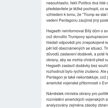
nesouhlasilo, řekli Politico dva li
představitele je těžké pochopit, co 
vzhledem k tomu, že "Trump se stal 
vedení Pentagonu zaujímá jiný posto
Hegseth neinformoval Bílý dům o sv
což donutilo Trumpovy spolupracovník
hledali odpovědi pro znepokojené 
pět lidí obeznámených se situací. T
důvodů zastavení dodávek, a poté ře
obrany, aby se mohla chránit před r
Hegseth zastavil dodávky bez souhla
rozhodnutí bylo rychle zrušeno. Ale p
Pentagon je také nekontaktuje, což 
americké vojenské přítomnosti v Ev
Náměstek ministra obrany pro politi
rozmístění amerických vojenských si
analyzovány zejména zásoby zbraní 