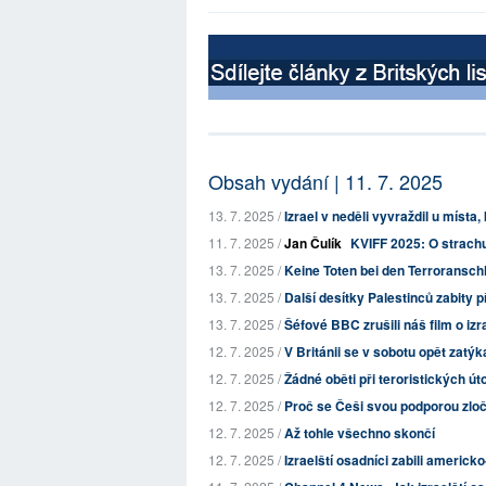
Obsah vydání | 11. 7. 2025
13. 7. 2025 /
Izrael v neděli vyvraždil u místa,
11. 7. 2025 /
Jan Čulík
KVIFF 2025: O strachu
13. 7. 2025 /
Keine Toten bei den Terroranschl
13. 7. 2025 /
Další desítky Palestinců zabity p
13. 7. 2025 /
Šéfové BBC zrušili náš film o izr
12. 7. 2025 /
V Británii se v sobotu opět zatýk
12. 7. 2025 /
Žádné oběti při teroristických út
12. 7. 2025 /
Proč se Češi svou podporou zločin
12. 7. 2025 /
Až tohle všechno skončí
12. 7. 2025 /
Izraelští osadníci zabili americk