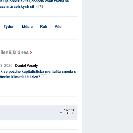
ěluje představitel, dohoda však závisí na
ažení izraelských sil
4173
Týden
Měsíc
Rok
Vše
ílenější dnes
 8. 2026
Daniel Veselý
k se pozdně kapitalistická mentalita snoubí s
šením klimatické krize?
1
4787