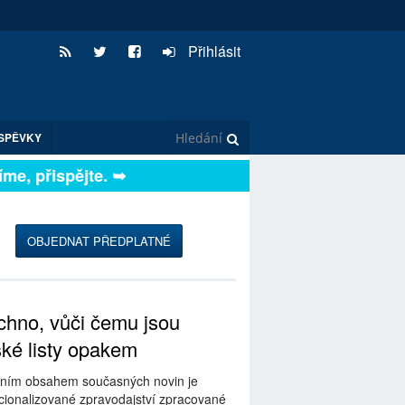
Přihlásit
SPĚVKY
e, přispějte. ➥
OBJEDNAT PŘEDPLATNÉ
hno, vůči čemu jsou
ské listy opakem
ním obsahem současných novin je
ionalizované zpravodajství zpracované