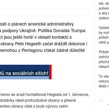
tak, a
pobavi
a aby 
zadava
ti o plánech americké administrativy
Výsled
 a podpory Ukrajině. Politika Donalda Trumpa
by moh
i jsou ještě horší v oblasti kontaktů s
příběh
větší 
 obrany Pete Hegseth začal dráždit dokonce i
 nemohou z Pentagonu získat žádné důležité
Příběh
zlehčo
přechá
riskant
To vše
refero
škály 
merov se snaží kontaktovat Hegseta od 1. července,
 dodávky raket protivzdušné obrany a přesně
erstvo obrany však s touto výzvou zatím