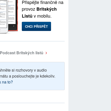
Přispějte finančně na
provoz
Britských
v mobilu.
Listů
CHCI PŘISPĚT
Podcast Britských listů
áhněte si rozhovory v audio
mátu a poslouchejte je kdekoliv.
k na to?