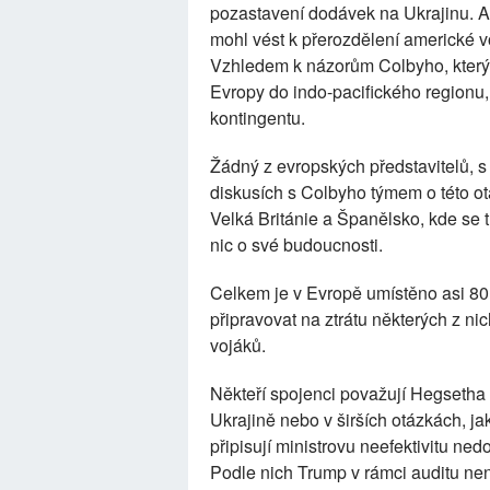
pozastavení dodávek na Ukrajinu. Ale
mohl vést k přerozdělení americké v
Vzhledem k názorům Colbyho, který 
Evropy do indo-pacifického regionu
kontingentu.
Žádný z evropských představitelů, s 
diskusích s Colbyho týmem o této ot
Velká Británie a Španělsko, kde se t
nic o své budoucnosti.
Celkem je v Evropě umístěno asi 80 
připravovat na ztrátu některých z nic
vojáků.
Někteří spojenci považují Hegsetha 
Ukrajině nebo v širších otázkách, 
připisují ministrovu neefektivitu n
Podle nich Trump v rámci auditu nen