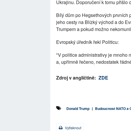
Ukrajinu. Doporučení k tomu přišlo od
Bílý dům po Hegsethových prvních pr
jeho cesty na Blízký východ a do Ev
Trumpem a pokud možno nekomuniko
Evropský úředník řekl Politicu:
"V politice administrativy je mnoho
a, upřímně řečeno, nedostatek řádnéh
Zdroj v angličtině:
ZDE
Donald Trump
|
Budoucnost NATO a
Vytisknout