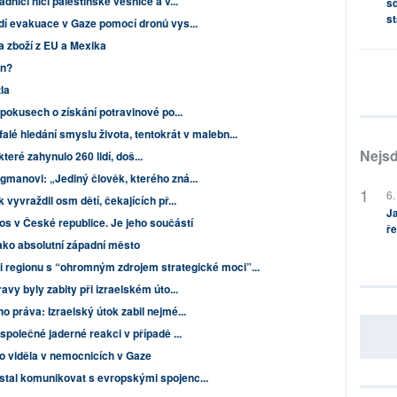
dníci ničí palestinské vesnice a v...
sd
st
ádí evakuace v Gaze pomocí dronů vys...
a zboží z EU a Mexika
in?
la
pokusech o získání potravinové po...
alé hledání smyslu života, tentokrát v malebn...
Nejsd
 které zahynulo 260 lidí, doš...
gmanovi: „Jediný člověk, kterého zná...
6.
 vyvraždil osm dětí, čekajících př...
Ja
os v České republice. Je jeho součástí
ře
ako absolutní západní město
dci regionu s “ohromným zdrojem strategické moci”...
avy byly zabity při izraelském úto...
o práva: Izraelský útok zabil nejmé...
společné jaderné reakci v případě ...
co viděla v nemocnicích v Gaze
stal komunikovat s evropskými spojenc...