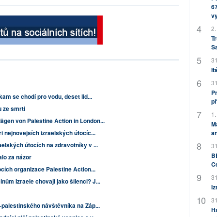
67
v
2.
Tr
S
31
It
31
Pr
 kam se chodí pro vodu, deset lid...
př
 ze smrti
1.
ägen von Palestine Action in London...
M
ři nejnovějších izraelských útocíc...
an
aelských útocích na zdravotníky v ...
31
BB
alo za názor
C
ocích organizace Palestine Action...
31
ům Izraele chovají jako šílenci? J...
Iz
31
o-palestinského návštěvníka na Záp...
H