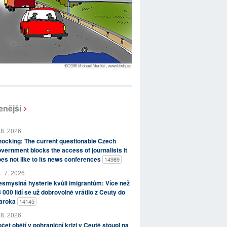
enější
 8. 2026
ocking: The current questionable Czech
vernment blocks the access of journalists it
es not like to its news conferences
14989
. 7. 2026
smyslná hysterie kvůli imigrantům: Více než
 000 lidí se už dobrovolně vrátilo z Ceuty do
aroka
14145
 8. 2026
čet obětí v pohraniční krizi v Ceutě stoupl na