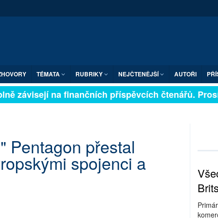
ZHOVORY
TÉMATA
RUBRIKY
NEJČTENĚJŠÍ
AUTOŘI
PŘÍ
ně závisejí na finančních příspěvcích čtenářů. Prosím
" Pentagon přestal
ropskými spojenci a
Všec
Brit
Primár
komerc