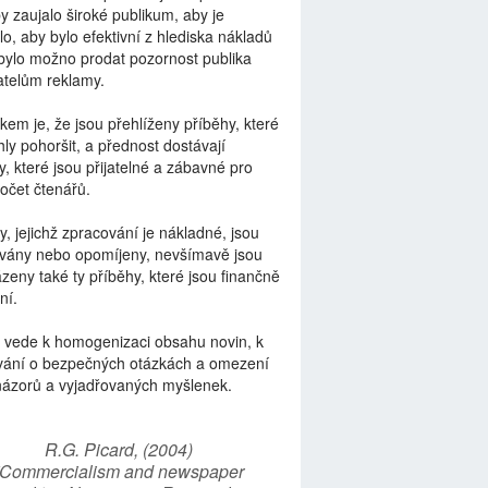
by zaujalo široké publikum, aby je
lo, aby bylo efektivní z hlediska nákladů
bylo možno prodat pozornost publika
telům reklamy.
kem je, že jsou přehlíženy příběhy, které
ly pohoršit, a přednost dostávají
y, které jsou přijatelné a zábavné pro
počet čtenářů.
y, jejichž zpracování je nákladné, jsou
vány nebo opomíjeny, nevšímavě jsou
zeny také ty příběhy, které jsou finančně
ní.
 vede k homogenizaci obsahu novin, k
vání o bezpečných otázkách a omezení
názorů a vyjadřovaných myšlenek.
R.G. Picard, (2004)
“Commercialism and newspaper