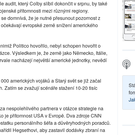
 audit, který Colby slíbil dokončit v srpnu, by také
ojenské přítomnosti mezi různými regiony.
se domnívá, že je nutné přesunout pozornost z
, očekávají evropské země snížení amerického
nimiž Politico hovořilo, nebyl schopen hovořit o
ázce. Výsledkem je, že země jako Německo, Itálie,
rvale nacházejí největší americké jednotky, nevědí
000 amerických vojáků a Starý svět se již začal
St
h. Zatím se zvažují scénáře stažení 10-20 tisíc
for
Ja
za nespolehlivého partnera v otázce strategie na
jako je přítomnost USA v Evropě. Dva zdroje CNN
edostatku personálního šéfa a důvěryhodných poradců.
ařídil Hegsethovi, aby zastavil dodávky zbraní na