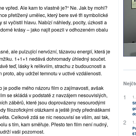
e vpřed. Ale kam to vlastně je?“ Ne. Jak by mohl?
lehce přetížený umělec, který bere své tři symbolické
si vyčistil hlavu. Nabízí náhledy, pocity, úzkosti a
dorné krásy – jako najít poezii v odhozeném obalu
jasné, ale pulzující nervózní, tázavou energií, která je
amžiku. 1+1+1 nedává dohromady úhledný součet.
rávě teď, lásky k relikviím, strachu z budoucnosti a
n proto, aby udržel temnotu v uctivé vzdálenosti.
Nejčt
o je podle mého názoru film o zajímavosti, avšak
Film se skládá v podstatě z navzájem nesouvislých,
1.
ních záběrů, které jsou doprovázeny nesourodými
Sh
go
ndy filozofickými otázkami a ještě jindy přednáškami
do
světa. Celkově zdá se nic nesouvisí se vším, asi tak,
1.
olu s tím, kam směřuje. Přesto ten film není nudný,
Po
 udrží vaši pozornost.
67