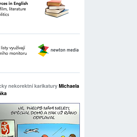
icky nekorektní karikatury
Michaela
áka