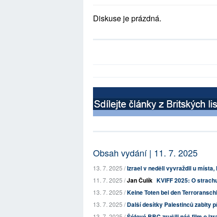
Diskuse je prázdná.
Obsah vydání | 11. 7. 2025
13. 7. 2025 /
Izrael v neděli vyvraždil u místa,
11. 7. 2025 /
Jan Čulík
KVIFF 2025: O strachu
13. 7. 2025 /
Keine Toten bei den Terroranschl
13. 7. 2025 /
Další desítky Palestinců zabity p
13. 7. 2025 /
Šéfové BBC zrušili náš film o izr