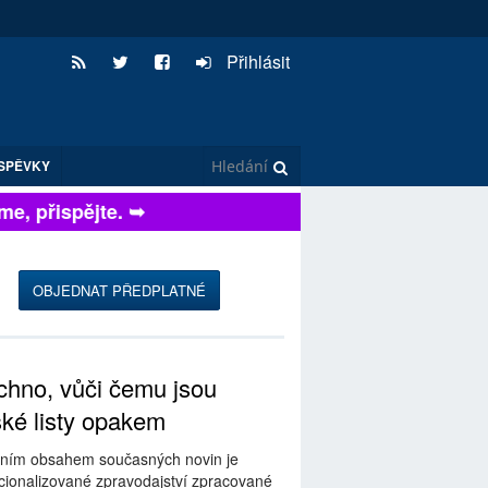
Přihlásit
SPĚVKY
, přispějte. ➥
OBJEDNAT PŘEDPLATNÉ
hno, vůči čemu jsou
ské listy opakem
ním obsahem současných novin je
ionalizované zpravodajství zpracované