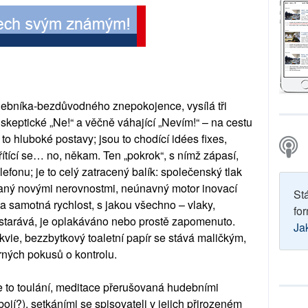
hudebníka-bezdůvodného znepokojence, vysílá tři
, skeptické „Ne!“ a věčně váhající „Nevím!“ – na cestu
to hluboké postavy; jsou to chodící idées fixes,
řítící se… no, někam. Ten „pokrok“, s nímž zápasí,
efonu; je to celý zatracený balík: společenský tlak
aný novými nerovnostmi, neúnavný motor inovací
St
a samotná rychlost, s jakou všechno – vlaky,
for
 zastarává, je oplakáváno nebo prostě zapomenuto.
Ja
kvie, bezzbytkový toaletní papír se stává maličkým,
ých pokusů o kontrolu.
 to toulání, meditace přerušovaná hudebními
jí?), setkáními se spisovateli v jejich přirozeném