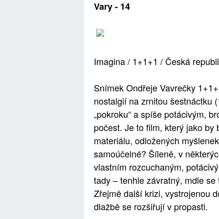
Vary - 14
Imagina / 1+1+1 / Česká republ
Snímek Ondřeje Vavrečky 1+1+1
nostalgií na zrnitou šestnáctku
„pokroku“ a spíše potácivým, b
počest. Je to film, který jako by
materiálu, odložených myšlenek 
samoúčelné? Šíleně, v některých
vlastním rozcuchaným, potácivý
tady – tenhle závratný, mdle se t
Zřejmě další krizi, vystrojenou 
dlažbě se rozšiřují v propasti.