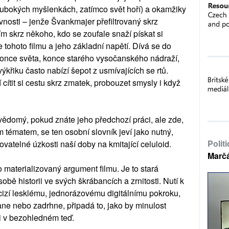
hlubokých myšlenkách, zatímco svět hoří) a okamžiky
nosti – jenže Švankmajer přefiltrovaný skrz
m skrz někoho, kdo se zoufale snaží pískat si
e tohoto filmu a jeho základní napětí. Dívá se do
konce světa, konce starého vysočanského nádraží,
křiku často nabízí šepot z usmívajících se rtů.
 cítit si cestu skrz zmatek, probouzet smysly i když
vědomý, pokud znáte jeho předchozí práci, ale zde,
 tématem, se ten osobní slovník jeví jako nutný,
Polit
vatelné úzkosti naší doby na kmitající celuloid.
Marč
o materializovaný argument filmu. Je to stará
obě historii ve svých škrábancích a zrnitosti. Nutí k
o cizí lesklému, jednorázovému digitálnímu pokroku,
ne nebo zadrhne, připadá to, jako by minulost
ti v bezohledném teď.