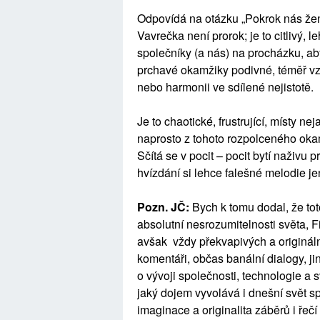
Odpovídá na otázku „Pokrok nás žen
Vavrečka není prorok; je to citlivý, 
společníky (a nás) na procházku, aby 
prchavé okamžiky podivné, téměř vz
nebo harmonii ve sdílené nejistotě.
Je to chaotické, frustrující, místy ne
naprosto z tohoto rozpolceného ok
Sčítá se v pocit – pocit bytí naživu p
hvízdání si lehce falešné melodie je
Pozn. JČ:
Bych k tomu dodal, že tot
absolutní nesrozumitelnosti světa, 
avšak vždy překvapivých a originál
komentáři, občas banální dialogy, ji
o vývoji společnosti, technologie a 
jaký dojem vyvolává i dnešní svět sp
imaginace a originalita záběrů i řečí