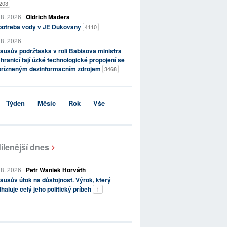
203
 8. 2026
Oldřich Maděra
potřeba vody v JE Dukovany
4110
 8. 2026
ausův podržtaška v roli Babišova ministra
hraničí tají úzké technologické propojení se
přízněným dezinformačním zdrojem
3468
Týden
Měsíc
Rok
Vše
ílenější dnes
 8. 2026
Petr Waniek Horváth
ausův útok na důstojnost. Výrok, který
haluje celý jeho politický příběh
1