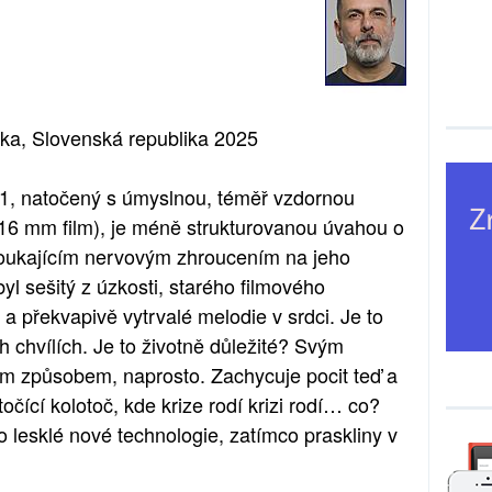
ika, Slovenská republika 2025
, natočený s úmyslnou, téměř vzdornou
 (16 mm film), je méně strukturovanou úvahou o
roukajícím nervovým zhroucením na jeho
 byl sešitý z úzkosti, starého filmového
a překvapivě vytrvalé melodie v srdci. Je to
 chvílích. Je to životně důležité? Svým
m způsobem, naprosto. Zachycuje pocit teď a
očící kolotoč, kde krize rodí krizi rodí… co?
do lesklé nové technologie, zatímco praskliny v