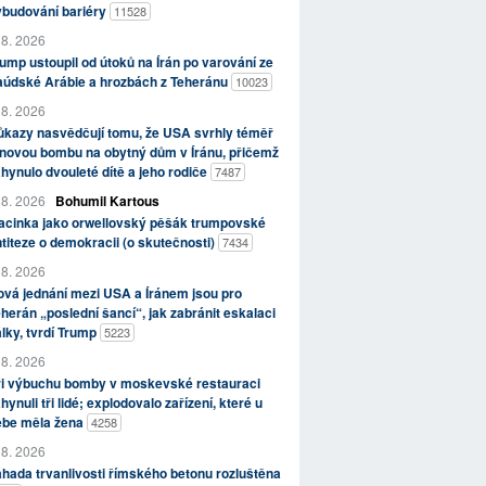
ybudování bariéry
11528
 8. 2026
ump ustoupil od útoků na Írán po varování ze
aúdské Arábie a hrozbách z Teheránu
10023
 8. 2026
kazy nasvědčují tomu, že USA svrhly téměř
novou bombu na obytný dům v Íránu, přičemž
hynulo dvouleté dítě a jeho rodiče
7487
 8. 2026
Bohumil Kartous
acinka jako orwellovský pěšák trumpovské
titeze o demokracii (o skutečnosti)
7434
 8. 2026
vá jednání mezi USA a Íránem jsou pro
herán „poslední šancí“, jak zabránit eskalaci
lky, tvrdí Trump
5223
 8. 2026
ři výbuchu bomby v moskevské restauraci
hynuli tři lidé; explodovalo zařízení, které u
ebe měla žena
4258
 8. 2026
hada trvanlivosti římského betonu rozluštěna