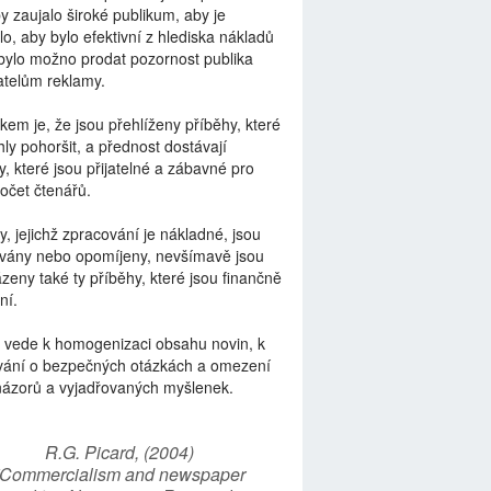
by zaujalo široké publikum, aby je
lo, aby bylo efektivní z hlediska nákladů
bylo možno prodat pozornost publika
telům reklamy.
kem je, že jsou přehlíženy příběhy, které
ly pohoršit, a přednost dostávají
y, které jsou přijatelné a zábavné pro
počet čtenářů.
y, jejichž zpracování je nákladné, jsou
vány nebo opomíjeny, nevšímavě jsou
zeny také ty příběhy, které jsou finančně
ní.
 vede k homogenizaci obsahu novin, k
vání o bezpečných otázkách a omezení
názorů a vyjadřovaných myšlenek.
R.G. Picard, (2004)
“Commercialism and newspaper