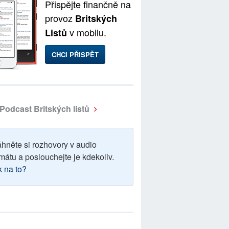
Přispějte finančně na
provoz
Britských
v mobilu.
Listů
CHCI PŘISPĚT
Podcast Britských listů
áhněte si rozhovory v audio
mátu a poslouchejte je kdekoliv.
k na to?