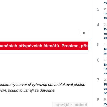
v
2.
Tr
S
3.
Dů
0
tu
za
1.
inančních příspěvcích čtenářů. Prosíme, přispějte. ➥
M
an
4.
No
Te
vá
2.
soukromý server si vyhrazují právo blokovat přístup
P
za
rovi, pokud to uznají za důvodné.
s
5.
Zá
nejnovější
oblíbené