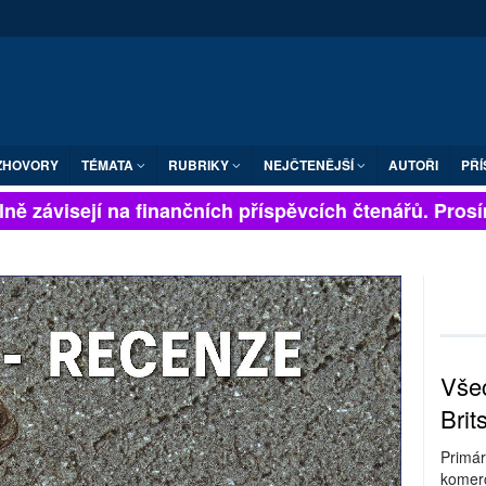
ZHOVORY
TÉMATA
RUBRIKY
NEJČTENĚJŠÍ
AUTOŘI
PŘÍ
ě závisejí na finančních příspěvcích čtenářů. Prosíme
Všec
Brit
Primár
komerc