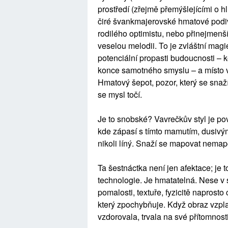
prostředí (zřejmě přemýšlejícími o 
čiré švankmajerovské hmatové podiv
rodilého optimistu, nebo přinejmenší
veselou melodii. To je zvláštní magi
potenciální propasti budoucnosti – 
konce samotného smyslu – a místo vý
Hmatový šepot, pozor, který se snaží
se mysl točí.
Je to snobské? Vavrečkův styl je po
kde zápasí s tímto mamutím, dusivým
nikoli líný. Snaží se mapovat nemapo
Ta šestnáctka není jen afektace; je t
technologie. Je hmatatelná. Nese v s
pomalosti, textuře, fyzicitě naprost
který zpochybňuje. Když obraz vzpla
vzdorovala, trvala na své přítomnos