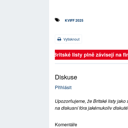
KVIFF 2025
Vytisknout
Britské listy plně závisejí na f
Diskuse
Přihlásit
Upozorňujeme, že Britské listy jako 
na diskusní fóra jakémukoliv diskuté
Komentáře