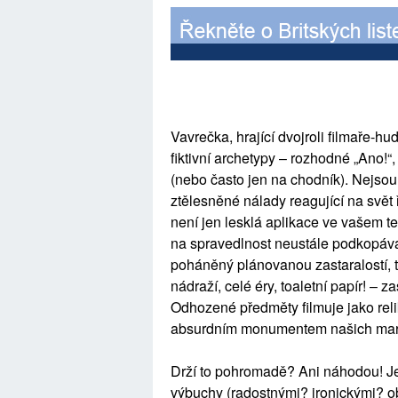
Vavrečka, hrající dvojroli filmaře-
fiktivní archetypy – rozhodné „Ano!“
(nebo často jen na chodník). Nejsou 
ztělesněné nálady reagující na svět 
není jen lesklá aplikace ve vašem tel
na spravedlnost neustále podkopáv
poháněný plánovanou zastaralostí, t
nádraží, celé éry, toaletní papír! –
Odhozené předměty filmuje jako reli
absurdním monumentem našich marn
Drží to pohromadě? Ani náhodou! Je
výbuchy (radostnými? ironickými? obo