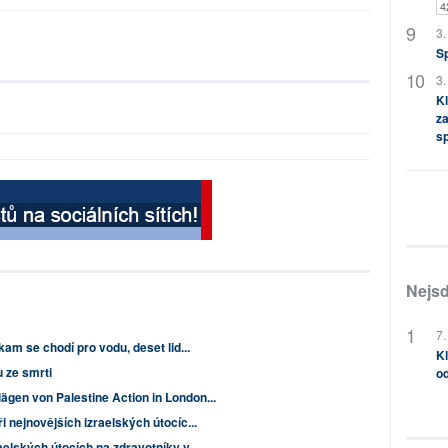
4
3.
S
3.
Kl
za
s
Nejsd
7.
 kam se chodí pro vodu, deset lid...
Kl
 ze smrti
od
ägen von Palestine Action in London...
ři nejnovějších izraelských útocíc...
aelských útocích na zdravotníky v ...