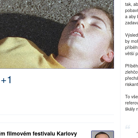
tak, a
pobavi
a aby 
zadava
Výsled
by moh
příběh
větší 
Příběh
zlehčo
1+1
přechá
riskant
To vše
refero
škály 
m filmovém festivalu Karlovy