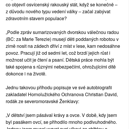
co objevil osvícenský rakouský stát, když se konečně –
z důvodu nového typu vedení války – začal zabývat
zdravotním stavem populace?
„Podle zpráv sumarizovaných dvorskou válečnou radou
(BC: za Marie Terezie) musejí děti poddaných robotou v
zimě nosit na zádech dříví z míst v lese, kam nedosáhne
povoz. Pracují již od sedmi let, což brzdí jejich růst i
možnost učit je čtení a psaní. Dětská práce mohla být
také spojena s různými nebezpečími, ohrožujícími dítě
dokonce i na životě.
Jednu takovou příhodu popisuje ve své autobiografii
zakladatel Hornolužického Ochranova Christian David,
rodák ze severomoravské Ženklavy:
„V dětství jsem pásával krávy a ovce. V době, kdy jsem
byl pasákem ovcí, se přihodilo mnoho podivuhodného.
Jednou jsem musel vyrvat ovci vlkovi ze chřtánu a