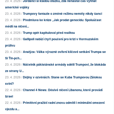
23. 4. 2026 /
Jordánci si kladou otázku, zda nenastal čas vyhnat
americké vojáky
23. 4. 2026 /
Trumpovy fantazie o změně režimu neměly nikdy šanci
23. 4. 2026 /
Předmluva ke knize „Jak prodat genocidu: Spoluúčast
médií na ničení...
23. 4. 2026 /
Trump opět kapituloval před realitou
23. 4. 2026 /
Gallipoli nabízí čtyři poučení pro krizi v Hormuzském
průlivu
23. 4. 2026 /
Analýza: Válka výrazně ovlivní klíčové setkání Trumpa se
Si Ťin-pch...
23. 4. 2026 /
Náčelník pákistánské armády sdělil Trumpovi, že blokáda
ze strany U...
23. 4. 2026 /
Dějiny v ozvěnách: Stane se Kuba Trumpovou Zátokou
sviní?
22. 4. 2026 /
Channel 4 News: Děsivé ničení Libanonu, které provádí
Izrael
22. 4. 2026 /
Primitivní pražští radní znovu odmítli i minimální omezení
vjezdu a...