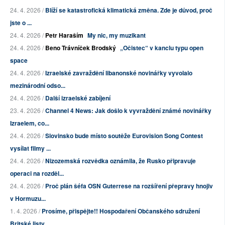
24. 4. 2026 /
Blíží se katastrofická klimatická změna. Zde je důvod, proč
jste o ...
24. 4. 2026 /
Petr Haraším
My nic, my muzikant
24. 4. 2026 /
Beno Trávníček Brodský
„Očistec“ v kanclu typu open
space
24. 4. 2026 /
Izraelské zavraždění libanonské novinářky vyvolalo
mezinárodní odso...
24. 4. 2026 /
Další izraelské zabíjení
23. 4. 2026 /
Channel 4 News: Jak došlo k vyvraždění známé novinářky
Izraelem, co...
24. 4. 2026 /
Slovinsko bude místo soutěže Eurovision Song Contest
vysílat filmy ...
24. 4. 2026 /
Nizozemská rozvědka oznámila, že Rusko připravuje
operaci na rozděl...
24. 4. 2026 /
Proč plán šéfa OSN Guterrese na rozšíření přepravy hnojiv
v Hormuzu...
1. 4. 2026 /
Prosíme, přispějte!! Hospodaření Občanského sdružení
Britské listy ...