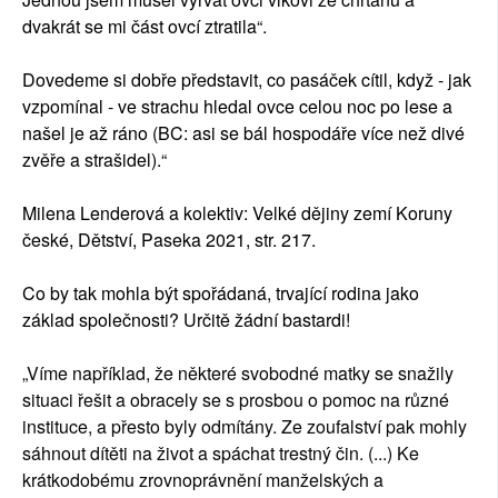
dvakrát se mi část ovcí ztratila“.
Dovedeme si dobře představit, co pasáček cítil, když - jak
vzpomínal - ve strachu hledal ovce celou noc po lese a
našel je až ráno (BC: asi se bál hospodáře více než divé
zvěře a strašidel).“
Milena Lenderová a kolektiv: Velké dějiny zemí Koruny
české, Dětství, Paseka 2021, str. 217.
Co by tak mohla být spořádaná, trvající rodina jako
základ společnosti? Určitě žádní bastardi!
„
Víme například, že některé svobodné matky se snažily
situaci řešit a obracely se s prosbou o pomoc na různé
instituce, a přesto byly odmítány. Ze zoufalství pak mohly
sáhnout dítěti na život a spáchat trestný čin. (...) Ke
krátkodobému zrovnoprávnění manželských a