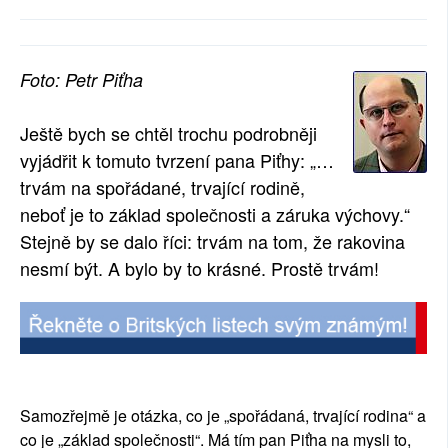
Foto: Petr Piťha
Ještě bych se chtěl trochu podrobněji
vyjádřit k tomuto tvrzení pana Piťhy: „
…
trvám na spořádané, trvající rodině,
neboť je to základ společnosti a záruka výchovy.“
Stejně by se dalo říci: trvám na tom, že rakovina
nesmí být. A bylo by to krásné. Prostě trvám!
Samozřejmě je otázka, co je „spořádaná, trvající rodina“ a
co je „základ společnosti“. Má tím pan Piťha na mysli to,