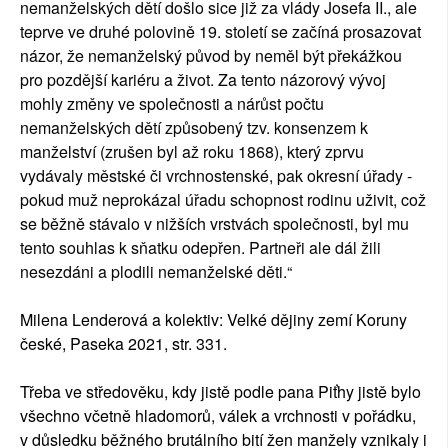
nemanželských dětí došlo sice již za vlády Josefa II., ale
teprve ve druhé polovině 19. století se začíná prosazovat
názor, že nemanželský původ by neměl být překážkou
pro pozdější kariéru a život. Za tento názorový vývoj
mohly změny ve společnosti a nárůst počtu
nemanželských dětí způsobený tzv. konsenzem k
manželství (zrušen byl až roku 1868), který zprvu
vydávaly městské či vrchnostenské, pak okresní úřady -
pokud muž neprokázal úřadu schopnost rodinu uživit, což
se běžně stávalo v nižších vrstvách společnosti, byl mu
tento souhlas k sňatku odepřen. Partneři ale dál žili
nesezdáni a plodili nemanželské děti.“
Milena Lenderová a kolektiv: Velké dějiny zemí Koruny
české, Paseka 2021, str. 331.
Třeba ve středověku, kdy jistě podle pana Piťhy jistě bylo
všechno včetně hladomorů, válek a vrchnosti v pořádku,
v důsledku běžného brutálního bití žen manžely vznikaly i