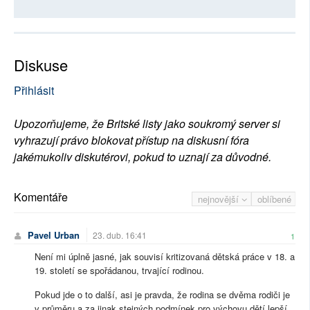
Diskuse
Přihlásit
Upozorňujeme, že Britské listy jako soukromý server si
vyhrazují právo blokovat přístup na diskusní fóra
jakémukoliv diskutérovi, pokud to uznají za důvodné.
Komentáře
nejnovější
oblíbené
Pavel Urban
23. dub. 16:41
1
Není mi úplně jasné, jak souvisí kritizovaná dětská práce v 18. a
19. století se spořádanou, trvající rodinou.
Pokud jde o to další, asi je pravda, že rodina se dvěma rodiči je
v průměru a za jinak stejných podmínek pro výchovu dětí lepší,