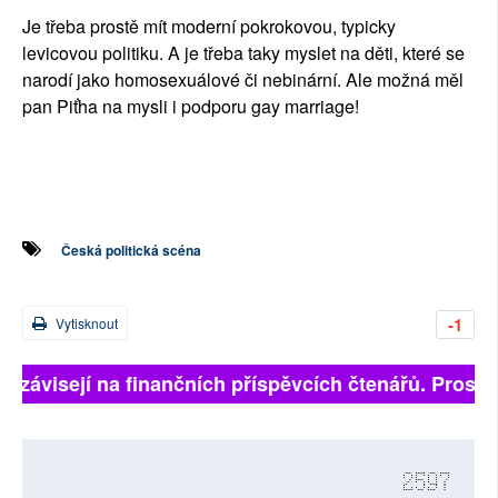
Je třeba prostě mít moderní pokrokovou, typicky
levicovou politiku. A je třeba taky myslet na děti, které se
narodí jako homosexuálové či nebinární. Ale možná měl
pan Piťha na mysli i podporu gay marriage!
Česká politická scéna
-1
Vytisknout
ě závisejí na finančních příspěvcích čtenářů. Prosíme,
2597