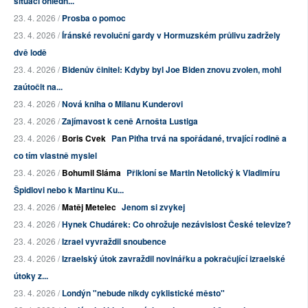
situaci ohledn...
23. 4. 2026 /
Prosba o pomoc
23. 4. 2026 /
Íránské revoluční gardy v Hormuzském průlivu zadržely
dvě lodě
23. 4. 2026 /
Bidenův činitel: Kdyby byl Joe Biden znovu zvolen, mohl
zaútočit na...
23. 4. 2026 /
Nová kniha o Milanu Kunderovi
23. 4. 2026 /
Zajímavost k ceně Arnošta Lustiga
23. 4. 2026 /
Boris Cvek
Pan Piťha trvá na spořádané, trvající rodině a
co tím vlastně myslel
23. 4. 2026 /
Bohumil Sláma
Přikloní se Martin Netolický k Vladimíru
Špidlovi nebo k Martinu Ku...
23. 4. 2026 /
Matěj Metelec
Jenom si zvykej
23. 4. 2026 /
Hynek Chudárek: Co ohrožuje nezávislost České televize?
23. 4. 2026 /
Izrael vyvraždil snoubence
23. 4. 2026 /
Izraelský útok zavraždil novinářku a pokračující izraelské
útoky z...
23. 4. 2026 /
Londýn "nebude nikdy cyklistické město"