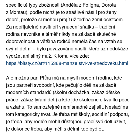
specifické typy zbožnosti (Anděla z Foligna, Dorota
z Montau), podle nichž je to strašlivé násilí pro ženy
dobré, protože si mohou projít už teď na zemi očistcem.
Za nepřijatelné násilí při vynucení sňatku – tradiční
rodina nevznikala téměř nikdy na základě skutečné
dobrovolnosti a většina rodičů neměla čas na vztah se
svými dětmi – bylo považováno násilí, které už nedokáže
vydržet ani silný muž. K tomu více zde:
https://blisty.cz/art/115368-manzelstvi-ve-stredoveku.html
Ale možná pan Piťha má na mysli moderní rodinu, kde
jsou partneři svobodní, kde pečují o děti na základě
moderních standardů (školní docházka, zákaz dětské
práce, zákaz týrání dětí) a kde jde skutečně o kvalitu péče
a vztahu. To samozřejmě není snadné zajistit. Nestačí na
tom kategoricky trvat. Je třeba mít školy, sociální podporu,
je třeba, aby rodiče mohli důstojnou prací své děti uživit,
je dokonce třeba, aby měli s dětmi kde bydlet.