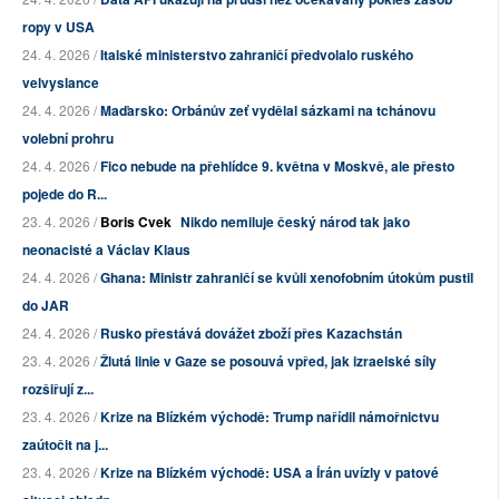
ropy v USA
24. 4. 2026 /
Italské ministerstvo zahraničí předvolalo ruského
velvyslance
24. 4. 2026 /
Maďarsko: Orbánův zeť vydělal sázkami na tchánovu
volební prohru
24. 4. 2026 /
Fico nebude na přehlídce 9. května v Moskvě, ale přesto
pojede do R...
23. 4. 2026 /
Boris Cvek
Nikdo nemiluje český národ tak jako
neonacisté a Václav Klaus
24. 4. 2026 /
Ghana: Ministr zahraničí se kvůli xenofobním útokům pustil
do JAR
24. 4. 2026 /
Rusko přestává dovážet zboží přes Kazachstán
23. 4. 2026 /
Žlutá linie v Gaze se posouvá vpřed, jak izraelské síly
rozšiřují z...
23. 4. 2026 /
Krize na Blízkém východě: Trump nařídil námořnictvu
zaútočit na j...
23. 4. 2026 /
Krize na Blízkém východě: USA a Írán uvízly v patové