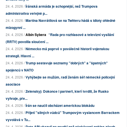
24. 4. 2026 /
Íránská armáda je schopnější, než Trumpova
administrativa veřejně p...
24. 4. 2026 /
Martina Navrátilová se na Twitteru hádá s idioty ohledně
mizogynní ...
24. 4. 2026 /
Albín Sybera
“Rada pro rozhlasové a televizní vysílání
(RRTV) povolila sloučení ...
24. 4. 2026 /
Německo má poprvé v poválečné historii vojenskou
strategii. Hlavní ...
24. 4. 2026 /
Trump sestavuje seznamy "dobrých" a "špatných"
spojenců v NATO
24. 4. 2026 /
Vyhýbejte se mužům, radí ženám šéf německé policejní
asociace
24. 4. 2026 /
Zelenskyj: Dokonce i partneři, kteří tvrdili, že Rusko
vyhraje, pře...
24. 4. 2026 /
Írán se naučil obcházet americkou blokádu
24. 4. 2026 /
Přijetí "silných vůdců" Trumpovým vyslancem Barrackem
vyvolává v Tu...
24. 4. 2026 /
Data API ukazují na prudší než očekávaný pokles zásob