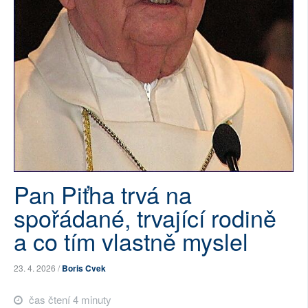
SOCIÁLNÍ SÍTĚ
RUBRIKY
PLNÁ VERZE STRÁNEK
Pan Piťha trvá na
spořádané, trvající rodině
a co tím vlastně myslel
23. 4. 2026 /
Boris Cvek
čas čtení 4 minuty