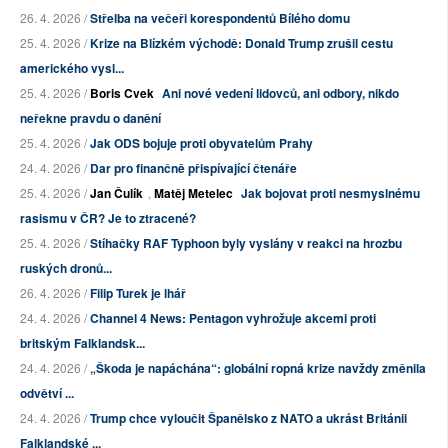
26. 4. 2026 /
Střelba na večeři korespondentů Bílého domu
25. 4. 2026 /
Krize na Blízkém východě: Donald Trump zrušil cestu
amerického vysl...
25. 4. 2026 /
Boris Cvek
Ani nové vedení lidovců, ani odbory, nikdo
neřekne pravdu o danění
25. 4. 2026 /
Jak ODS bojuje proti obyvatelům Prahy
24. 4. 2026 /
Dar pro finančně přispívající čtenáře
25. 4. 2026 /
Jan Čulík
,
Matěj Metelec
Jak bojovat proti nesmyslnému
rasismu v ČR? Je to ztracené?
25. 4. 2026 /
Stíhačky RAF Typhoon byly vyslány v reakci na hrozbu
ruských dronů...
26. 4. 2026 /
Filip Turek je lhář
24. 4. 2026 /
Channel 4 News: Pentagon vyhrožuje akcemi proti
britským Falklandsk...
24. 4. 2026 /
„Škoda je napáchána“: globální ropná krize navždy změnila
odvětví ...
24. 4. 2026 /
Trump chce vyloučit Španělsko z NATO a ukrást Británii
Falklandské ...