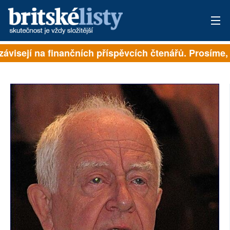
ávisejí na finančních příspěvcích čtenářů. Prosíme, p
PŘIHLÁSIT
AKTUÁLNÍ VYDÁNÍ
ARCHIV
ROZHOVORY
TÉMATA
NEJČTENĚJŠÍ ZA 7 DNÍ
AUTOŘI
PŘÍSPĚVKY NA PROVOZ