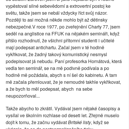
vypěstoval silné sebevědomí a extrovertní postoj ke
světu, takže jsem se nebál vždycky říct svůj názor.
Později to asi možná někde mohlo být až dětinsky
nebezpečné.V roce 1977, po zveřejnění Charty 77, jsem
seděl na anglistice na FFUK na nějakém semináři, když
přišlo rozhodnutí, že všichni přítomní studenti i učitelé
mají podepsat antichartu. Začal jsem v té hodině
vykřikovat, že žadný takový komunistický nesmysl
podepisovat já nebudu. Paní profesorka Hornátová, která
vedla ten seminář, se na mě podivně podívala a po
hodině mě požádala, abych s ní šel do kabinetu. A tam
mě začala přemlouvat, že je nemoudré takhle vykřikovat,
a že bych to měl podepsat, abych
na sebe
neupozorňoval...
Takže abycho to zkrátil. Vydával jsem nějaké časopisy a
vysílal ve školním rozhlase od deseti let. Zřejmě muselo
dojít k tomu, že začnu vydávat
Britské listy
, když se