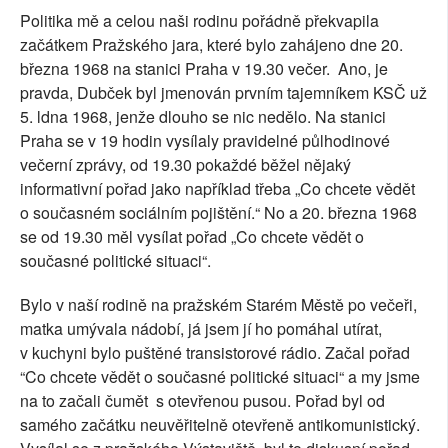
Politika mě a celou naši rodinu pořádně překvapila
začátkem Pražského jara, které bylo zahájeno dne 20.
března 1968 na stanici Praha v 19.30 večer.
Ano, je
pravda, Dubček byl jmenován prvním tajemníkem KSČ už
5. ldna 1968, jenže dlouho se nic nedělo. Na stanici
Praha se v 19 hodin vysílaly pravidelné půlhodinové
večerní zprávy, od 19.30 pokaždé běžel nějaký
informativní pořad jako například třeba „Co chcete vědět
o současném sociálním pojištění.“ No a 20. března 1968
se od 19.30 měl vysílat pořad „Co chcete vědět o
současné politické situaci“.
Bylo v naší rodině na pražském Starém Městě po večeři,
matka umývala nádobí, já jsem jí ho pomáhal utírat,
v kuchyni bylo puštěné transistorové rádio. Začal pořad
“Co chcete vědět o současné politické situaci“ a my jsme
na to začali čumět
s otevřenou pusou. Pořad byl od
samého začátku neuvěřitelně otevřeně antikomunistický.