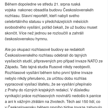
Během dopoledne ve středu 21. srpna ruská
vojska
nakonec obsadila budovu Československéh
rozhlasu. Slavní reportéři, kteří nabyli svého
celebritálního statusu v předcházejících měsících
svobodného vysílání, pořád čekali, že už budou muset
skončit. Více než jednou se rozloučili a zahráli
československou hymnu.
Ale po okupaci rozhlasové budovy se redaktoři
Československého rozhlasu odebrali do tajných
vysílacích studií, připravených pro případ invaze NATO ze
Západu. Tato tajná studia Rusové nikdy neobjevili.
Rozhlasové vysílání během toho první týdne invaze
nebylo nikdy přerušeno, za určitou dobu rozhlas
vypracoval vysílací štafetu, že se vysílání přepínalo
z Prahy do různých krajských redakcí. V důsledku
vynikající práce rozhlasových novinářů nedošlo k panice
a ani k vážným ztrátám na životech. Těch asi 150 lidí, co
v Československu během prvního týdne invaze zahynulo