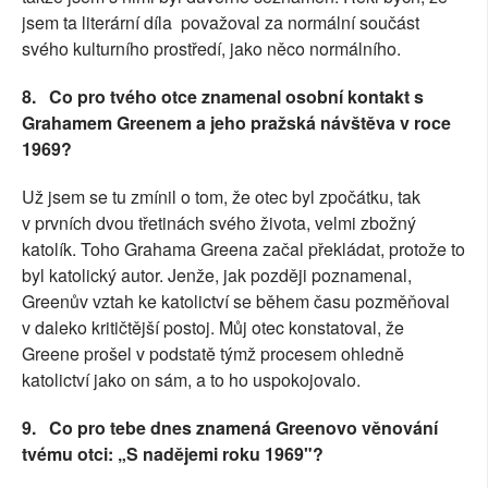
jsem ta literární díla
považoval za normální součást
svého kulturního prostředí, jako něco normálního.
8.
Co pro tvého otce znamenal osobní kontakt s
Grahamem Greenem a jeho pražská návštěva v roce
1969?
Už jsem se tu zmínil o tom, že otec byl zpočátku, tak
v prvních dvou třetinách svého života, velmi zbožný
katolík. Toho Grahama Greena začal překládat, protože to
byl katolický autor. Jenže, jak později poznamenal,
Greenův vztah ke katolictví se během času pozměňoval
v daleko kritičtější postoj. Můj otec konstatoval, že
Greene prošel v podstatě týmž procesem ohledně
katolictví jako on sám, a to ho uspokojovalo.
9.
Co pro tebe dnes znamená Greenovo věnování
tvému otci: „S nadějemi roku 1969"?