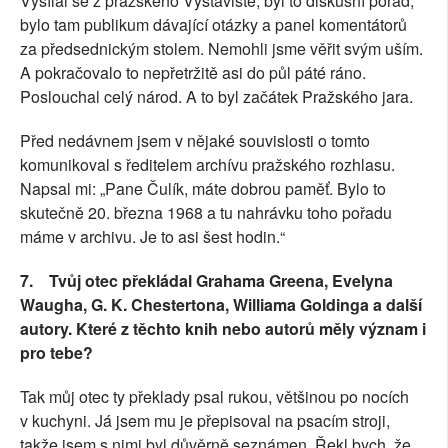
Vysílal se z pražského Výstaviště, byl to diskusní pořad,
bylo tam publikum dávající otázky a panel komentátorů
za předsednickým stolem. Nemohli jsme věřit svým uším.
A pokračovalo to nepřetržitě asi do půl páté ráno.
Poslouchal celý národ. A to byl začátek Pražského jara.
Před nedávnem jsem v nějaké souvislosti o tomto
komunikoval s ředitelem archívu pražského rozhlasu.
Napsal mi: „Pane Čulík, máte dobrou paměť. Bylo to
skutečně 20. března 1968 a tu nahrávku toho pořadu
máme v archivu. Je to asi šest hodin.“
7.
Tvůj otec překládal Grahama Greena, Evelyna
Waugha, G. K. Chestertona, Williama Goldinga a další
autory. Které z těchto knih nebo autorů měly význam i
pro tebe?
Tak můj otec ty překlady psal rukou, většinou po nocích
v kuchyni. Já jsem mu je přepisoval na psacím stroji,
takže jsem s nimi byl důvěrně seznámen. Řekl bych, že