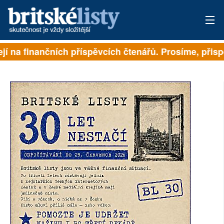
 na finančních příspěvcích čtenářů. Prosíme, přispějte
PŘIHLÁSIT
AKTUÁLNÍ VYDÁNÍ
ARCHIV
ROZHOVORY
TÉMATA
NEJČTENĚJŠÍ ZA 7 DNÍ
AUTOŘI
PŘÍSPĚVKY NA PROVOZ