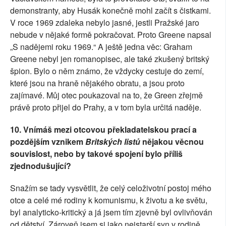
demonstranty, aby Husák konečně mohl začít s čistkami.
V roce 1969 zdaleka nebylo jasné, jestli Pražské jaro
nebude v nějaké formě pokračovat. Proto Greene napsal
„S nadějemi roku 1969.“ A ještě jedna věc: Graham
Greene nebyl jen romanopisec, ale také zkušený britský
špion. Bylo o něm známo, že vždycky cestuje do zemí,
které jsou na hraně nějakého obratu, a jsou proto
zajímavé. Můj otec poukazoval na to, že Green zřejmě
právě proto přijel do Prahy, a v tom byla určitá naděje.
10.
Vnímáš mezi otcovou překladatelskou prací a
pozdějším vznikem
Britských listů
nějakou věcnou
souvislost, nebo by takové spojení bylo příliš
zjednodušující?
Snažím se tady vysvětlit, že celý celoživotní postoj mého
otce a celé mé rodiny k komunismu, k životu a ke světu,
byl analyticko-kritický a já jsem tím zjevně byl ovlivňován
od dětství. Zároveň jsem si jako nejstarší syn v rodině