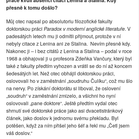
práce kvůli absenci citací Lenina a Stalina. Kdy
přesně k tomu došlo?
Můj otec napsal po absolutoriu filozofické fakulty
doktorskou práci
Paradox v moderní anglické literatuře
. V
padesátých letech mu ji odmítli přijmout, protože v ní
nebyly citace z Lenina ani ze Stalina.
Nevím přesně kdy.
Nakonec ji – i bez citátů z Lenina a Stalina – podal v roce
1968 a obhajoval ji u profesora Zdeňka Vančury, který byl
také z fakulty předtím vyhozen a vrátil se do ní až koncem
šedesátých let. Než otec obhájil doktorskou práci,
oslovovali ho v zaměstnání „soudruhu Čulíku“, což mu šlo
na nervy. Po získání doktorátu si liboval, že oslovení
„soudruh“ v zaměstnání zmizelo, a všichni ho nyní
oslovovali „pane doktore“. Ještě předtím vydal otec
shrnutí své doktorské práce jako asi dvacetistránkový
článek, jako doslov k jednomu svému překladu. Byl
potěšen, když za ním přišel jeho šéf a řekl mu „Četl jsem
váš doslov.“