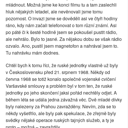
mládnout. Možná jsme ke konci filmu tu a tam zaslechli
hluk nějakých letadel, ale nevěnovali jsme tomu
pozornost. O invazi jsme se dověděli asi ve čtyři hodiny
ráno, kdy nám začali telefonovat o tom různí známí. Asi
po páté či k šesté hodině jsem se pokoušel pustit rádio,
ale nehrálo. Bylo to jasné. Za nějakou dobu se však rádio
ozvalo. Ano, pustil jsem magnetofon a nahrával jsem to.
Tu nahrávku mám dodnes.
Chtěl bych k tomu říci, že ruské jednotky vlastně už byly
v Československu před 21. srpnem 1968. Někdy od
června 1968 se totiž konalo společné vojenské cvičení
Varšavské smlouvy a problém byl v tom ten, že ruské
jednotky po jeho skončení jaksi pořád nechtěly odjet. A
během léta se udála jedna závažná věc. Dvě mladé dívky
byly nalezeny za Prahou zavražděny. Nevím, zda se to
někdy vyšetřilo, ale byly pak spekulace, že zřejmě byly
svědky nějaké operace ruských tajných služeb, a ty je
proto – možná – zavraždily.