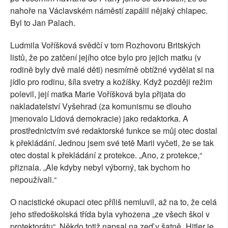
nahoře na Václavském náměstí zapálil nějaký chlapec.
Byl to Jan Palach.
Ludmila Voříšková svědčí v tom Rozhovoru Britských
listů, že po zatčení jejího otce bylo pro jejich matku (v
rodině byly dvě malé děti) nesmírně obtížné vydělat si na
jídlo pro rodinu, šíla svetry a kožíšky. Když později režim
polevil, její matka Marie Voříšková byla přijata do
nakladatelství Vyšehrad (za komunismu se dlouho
jmenovalo Lidová demokracie) jako redaktorka. A
prostřednictvím své redaktorské funkce se můj otec dostal
k překládání. Jednou jsem své tetě Marii vyčetl, že se tak
otec dostal k překládání z protekce. „Ano, z protekce,“
přiznala. „Ale kdyby nebyl výborný, tak bychom ho
nepoužívali.“
O nacistické okupaci otec příliš nemluvil, až na to, že celá
jeho středoškolská třída byla vyhozena „ze všech škol v
protektorátu“. Někdo totiž napsal na zeď v šatně „Hitler je