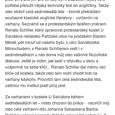
potřeba přeložit nějaký technický text do angličtiny. Takže
otec strávil celá sedmdesátá léta
- kromě překládání
současné klasické anglické literatury -
cvičením na
varhany. Seznámil se s protestantským farářem jménem
Renato Schiller, který spravoval protestantský kostel U
Salvátora nedaleko Pařížské ulice na pražském Starém
Městě, pět minut od našeho bytu, v ulici Salvátorská.
Mimochodem, s Renato Schillerem vedl i v
sedmdesátkách u nás doma můj otec vášnivé filozofické
diskuse. Ještě je vidím, jak sedí v obýváku u stolu a
vzájemně na sebe křičí... Renato Schiller dal mému otci
klíče od kostela, takže otec tam mohl chodit hrát na
varhany kdykoliv. Procvičil tam celá sedmdesátá léta,
zatímco mu institut platil plný plat.
Za varhanami v kostele U Salvátora během
sedmdesátých let – místo chození do práce -
nacvičil můj
otec celé varhanní dílo Johanna Sebastiana Bacha.