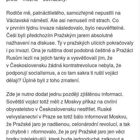
Rodiče mě, patnáctiletého, samozřejmě nepustili na
Václavské náměstí. Ale asi nemuseli mít strach. Co
v prvním týdnu invaze následovalo, bylo neuvěřitelné.
Češi byli předchozím Pražským jarem absolutně
nažhavení na diskuse. Ty v pražských ulících pokračovaly
i po invazi. Ona je ruština dost podobná češtině a Pražáci
Rusům lezli na jejich tanky a vysvětlovali jim, že
v Československu žádná kontratrevoluce nebyla, že
podporují socialismus, a co tam sakra ti ruští vojáci
dělají? Úplně byli z toho zmatení.
Zde je nutno dodat jednu později zjištěnou informaci.
Sovětští vojáci totiž měli z Moskvy příkaz na civilní
obyvatelstvo v Československu nestřílet. Ruské
velvyslanectví v Praze se totiž bálo informovat Moskvu,
že Pražské jaro je nadšenou, celonárodní revolucí, a tak
ji chybně i
nformovalo, že je prý Pražské jaro jen věci
hrstky intelektuálů, které bude jednoduché zatknout a