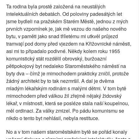
Ta rodina byla prostě založená na neustálých
intelektuálních debatách. Od poloviny padesátých let
jsme bydleli na pražském Starém Městě, jednou z mých
prvních vzpomínek je, jak mě vezou do našeho nového
bytu, v paměti jako snad tříletému mi utkvěl průjezd
tramvají pod domy před vjezdem na Křižovnické náměsti,
asi mi to připadalo podivné. Někdy kolem roku 1955
komunistický stát rozdělil obrovský, buržoazní
pětipokojový byt nedaleko Staroměstského náměstí na
byty dva – čímž je mimochodem prakticky zničil, protože
žádný architekt by to tak nezmršil. A dal je dvěma
mladým lékařským rodinám s malými dětmi. V tom bytě
mimochodem před válkou žil zřejmě nějaký židovský
lékař, v místnosti, která se posléze stala naší koupelnou,
měl ordinaci. Za války zmizel. Po pádu komunismu se
nikdo o tento byt nehlásil, nebyla restituce.
No a v tom našem staroměstském bytě se pořád konaly