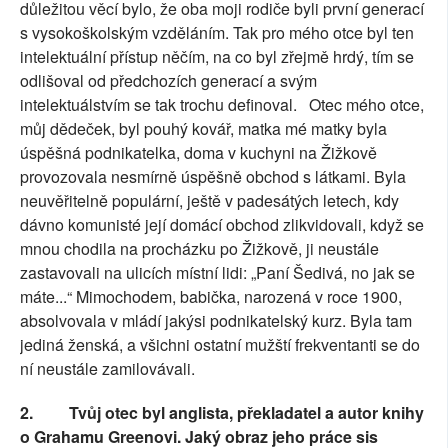
důležitou věcí bylo, že oba moji rodiče byli první generací
s vysokoškolským vzděláním. Tak pro mého otce byl ten
intelektuální přístup něčím, na co byl zřejmě hrdý, tím se
odlišoval od předchozích generací a svým
intelektuálstvím se tak trochu definoval.
Otec mého otce,
můj dědeček, byl pouhý kovář, matka mé matky byla
úspěšná podnikatelka, doma v kuchyni na Žižkově
provozovala nesmírně úspěšně obchod s látkami. Byla
neuvěřitelně populární, ještě v padesátých letech, kdy
dávno komunisté její domácí obchod zlikvidovali, když se
mnou chodila na procházku po Žižkově, ji neustále
zastavovali na ulicích místní lidi: „Paní Šedivá, no jak se
máte...“ Mimochodem, babička, narozená v roce 1900,
absolvovala v mládí jakýsi podnikatelský kurz. Byla tam
jediná ženská, a všichni ostatní mužští frekventanti se do
ní neustále zamilovávali.
2.
Tvůj otec byl anglista, překladatel a autor knihy
o Grahamu Greenovi. Jaký obraz jeho práce sis