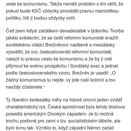
vede ke komunismu. Takže neměli problém s tím věřit, že
pokud bude KSČ vždycky provádět pravou marxistikou
politiku, lidi ji budou vždycky volit.
Četl jsem kdysi začátkem devadesátek v týdeníku
Tvorba
jakési svědectví, že se čeští reformní komunisté snažili
sovětskému vládci Brežněvovi nadšeně a mesiášsky
vysvětlit, že oni, českoslovenští reformní komunisté,
nalezli tu pravou cestu ke komunismu a že by ji měl
přijmout ke svému prospěchu i Sovětský svaz a jednat
podle československého vzoru. Brežněv je usadil: „O
žádný komunismus tu nejde, vy jste naší kolonií a tou
navždy zůstanete.“
Ty liberální šedesátky měly na lidové úrovni jeden zvlášť
charakteristický rys. Česká společnost byla tehdy doslova
posedlá americkým Divokým západem. Je to možná
trochu podivně pro zemi v tzv. socialistickém táboře, ale
bylo tomu tak. Vzniklo to, když západní Němci začali