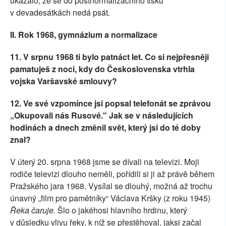
ukázalo, že se do postnormalizačního tisku
v devadesátkách nedá psát.
II. Rok 1968, gymnázium a normalizace
11.
V srpnu 1968 ti bylo patnáct let. Co si nejpřesněji
pamatuješ z noci, kdy do Československa vtrhla
vojska Varšavské smlouvy?
12.
Ve své vzpomínce jsi popsal telefonát se zprávou
„Okupovali nás Rusové." Jak se v následujících
hodinách a dnech změnil svět, který jsi do té doby
znal?
V úterý 20. srpna 1968 jsme se dívali na televizi. Moji
rodiče televizi dlouho neměli, pořídili si ji až právě během
Pražského jara 1968. Vysílal se dlouhý, možná až trochu
únavný „film pro pamětníky“ Václava Kršky (z roku 1945)
Řeka čaruje.
Šlo o jakéhosi hlavního hrdinu, který
v důsledku vlivu řeky, k níž se přestěhoval, jaksi začal