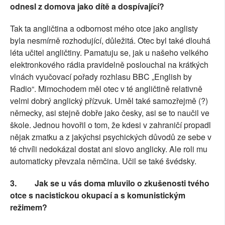
odnesl z domova jako dítě a dospívající?
Tak ta angličtina a odbornost mého otce jako anglisty
byla nesmírně rozhodující, důležitá. Otec byl také dlouhá
léta učitel angličtiny. Pamatuju se, jak u našeho velkého
elektronkového rádia pravidelně poslouchal na krátkých
vlnách vyučovací pořady rozhlasu BBC „English by
Radio“. Mimochodem měl otec v té angličtině relativně
velmi dobrý anglický přízvuk. Uměl také samozřejmě (?)
německy, asi stejně dobře jako česky, asi se to naučil ve
škole. Jednou hovořil o tom, že kdesi v zahraničí propadl
nějak zmatku a z jakýchsi psychických důvodů ze sebe v
té chvíli nedokázal dostat ani slovo anglicky. Ale roli mu
automaticky převzala němčina. Učil se také švédsky.
3.
Jak se u vás doma mluvilo o zkušenosti tvého
otce s nacistickou okupací a s komunistickým
režimem?