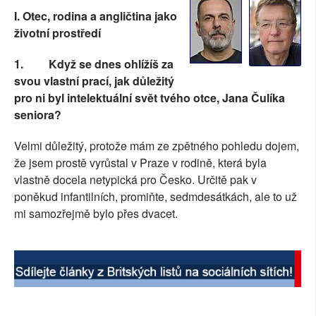
I. Otec, rodina a angličtina jako
životní prostředí
1.
Když se dnes ohlížíš za
svou vlastní prací, jak důležitý
pro ni byl intelektuální svět tvého otce, Jana Čulíka
seniora?
Velmi důležitý, protože mám ze zpětného pohledu dojem,
že jsem prostě vyrůstal v Praze v rodině, která byla
vlastně docela netypická pro Česko. Určitě pak v
poněkud infantilních, promiňte, sedmdesátkách, ale to už
mi samozřejmě bylo přes dvacet.