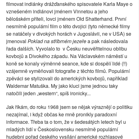
filmovat indiánky drážďanského spisovatele Karla Maye o
vznešeném indiánovi jménem Vinnetou a jeho
bělošském příteli, lovci jménem Old Shatterhand. První
nesmírně populární film o této dvojici (tyto německé filmy
se natáčely v divokých horách v Jugoslávii, ne v USA) se
jmenoval
Poklad na stříbrném jezeře
a pak následovala
řada dalších. Vyvolalo to
v Česku neuvěřitelnou oblibu
kovbojů a Divokého západu. Na Václavském náměstí u
koně se konaly výměnné seance, kde si dospělí lidé (!!)
vzájemně vyměňovali fotografie z těchto filmů. Populární
zpěváci se stylizovali do amerických kovbojů, například
Waldemar Matuška. My jako kluci jsme jednou taky
natočili jeden „western“, spíš ironicky...
Jak říkám, do roku 1968 jsem se nějak výraznějí o politiku
nezajímal, i když občas ke mně pronikly paradoxní
informace. Třeba ta o tom, že v šedesátých letech byl u
mladých lidí v Československu nesmírně populární
hudebni pořad českého vysílání americké rozhlasové