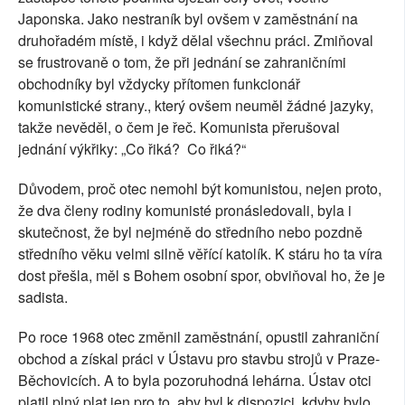
Japonska. Jako nestraník byl ovšem v zaměstnání na
druhořadém místě, i když dělal všechnu práci. Zmiňoval
se frustrovaně o tom, že při jednání se zahraničními
obchodníky byl vždycky přítomen funkcionář
komunistické strany., který ovšem neuměl žádné jazyky,
takže nevěděl, o čem je řeč. Komunista přerušoval
jednání výkřiky: „Co řiká?
Co řiká?“
Důvodem, proč otec nemohl být komunistou, nejen proto,
že dva členy rodiny komunisté pronásledovali, byla i
skutečnost, že byl nejméně do středního nebo pozdně
středního věku velmi silně věřící katolík. K stáru ho ta víra
dost přešla, měl s Bohem osobní spor, obviňoval ho, že je
sadista.
Po roce 1968 otec změnil zaměstnání, opustil zahraniční
obchod a získal práci v Ústavu pro stavbu strojů v Praze-
Běchovicích. A to byla pozoruhodná lehárna. Ústav otci
platil plný plat jen pro to, aby byl k dispozici, kdyby bylo