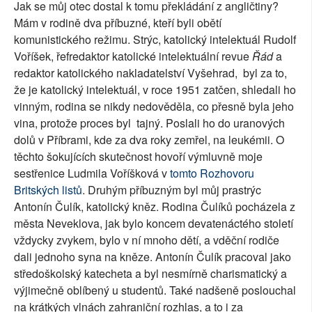
Jak se můj otec dostal k tomu překládání z angličtiny?
Mám v rodině dva příbuzné, kteří byli obětí
komunistického režimu. Strýc, katolický intelektuál Rudolf
Voříšek, řefredaktor katolické intelektuální revue
Řád
a
redaktor katolického nakladatelství Vyšehrad,
byl za to,
že je katolický intelektuál, v roce 1951 zatčen, shledali ho
vinným, rodina se nikdy nedověděla, co přesně byla jeho
vina, protože proces byl
tajný. Poslali ho do uranových
dolů v Příbrami, kde za dva roky zemřel, na leukémii. O
těchto šokujících skutečnost hovoří výmluvně moje
sestřenice Ludmila Voříšková v
tomto Rozhovoru
Britských listů
. Druhým příbuzným byl můj prastrýc
Antonín Čulík, katolický kněz. Rodina Čulíků pocházela z
města Neveklova, jak bylo koncem devatenáctého století
vždycky zvykem, bylo v ní mnoho dětí, a vděční rodiče
dali jednoho syna na kněze. Antonín Čulík pracoval jako
středoškolský katecheta a byl nesmírně charismatický a
výjimečně oblíbený u studentů. Také nadšeně poslouchal
na krátkých vlnách zahraniční rozhlas, a to i za