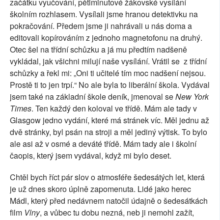
začátku vyučování, pětiminutové žákovské vysílání
školním rozhlasem. Vysílali jsme hranou detektivku na
pokračování. Předem jsme ji nahrávali u nás doma a
editovali kopírováním z jednoho magnetofonu na druhý.
Otec šel na třídní schůzku a já mu předtím nadšeně
vykládal, jak všichni milují naše vysílání. Vrátil se
z třídní
schůzky a řekl mi: „Oni ti učitelé tím moc nadšení nejsou.
Prostě ti to jen trpí.“ No ale byla to liberální škola. Vydával
jsem také na základní škole deník, jmenoval se
New York
Times
. Ten každý den koloval ve třídě. Mám ale tady v
Glasgow jedno vydání, které má stránek víc. Měl jednu až
dvě stránky, byl psán na stroji a měl jediný výtisk. To bylo
ale asi až v osmé a deváté třídě. Mám tady ale i školní
čaopis, který jsem vydával, když mi bylo deset.
Chtěl bych říct pár slov o atmosféře šedesátých let, která
je už dnes skoro úplně zapomenuta. Lidé jako herec
Mádl, který před nedávnem natočil údajně o šedesátkách
film
Vlny
, a vůbec tu dobu nezná, neb ji nemohl zažít,