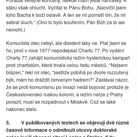
Pořádal veřejné koncerty. Někde mám ještě nahrávky. K
stáru však ohluchl. Vyčítal to Pánu Bohu. „Nacvičil jsem
toho Bacha k boží oslavě. A ten se mi pomstil tím, že mi
sebral sluch.“ (Ono to bylo kouřením, Pán Bůh za to asi
nemohl.)
Komunista otec nebyl, ale disident taky ne. Ptal jsem se
ho, proč v roce 1977 nepodepsal Chartu 77. Po vydání
Charty 77 zahájil komunistický režim hysterickou kampaň
proti chartistům, která trvala celou řadu měsíců. "Nejsem
blázen," řekl mi otec, "jestliže pobíhá po dvoře rozzuřený
býk, mám ho dráždit červeným hadrem?" Zastával názor,
že se proti komunismu po invazi nedá bojovat, protože je
Československo ruskou kolonií, a režim nelze z Prahy
porazit, musí se rozpadnout v Moskvě. Což se také
nakonec stalo.
5.
V publikovaných textech se objevují dvě různé
časové informace o odmítnutí otcovy doktorské