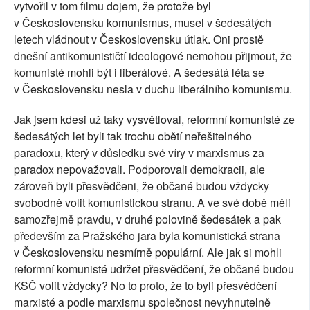
vytvořil v tom filmu dojem, že protože byl
v Československu komunismus, musel v šedesátých
letech vládnout v Československu útlak. Oni prostě
dnešní antikomunističtí ideologové nemohou přijmout, že
komunisté mohli být i liberálové. A šedesátá léta se
v Československu nesla v duchu liberálního komunismu.
Jak jsem kdesi už taky vysvětloval, reformní komunisté ze
šedesátých let byli tak trochu obětí neřešitelného
paradoxu, který v důsledku své víry v marxismus za
paradox nepovažovali. Podporovali demokracii, ale
zároveň byli přesvědčeni, že občané budou vždycky
svobodně volit komunistickou stranu. A ve své době měli
samozřejmě pravdu, v druhé polovině šedesátek a pak
především za Pražského jara byla komunistická strana
v Československu nesmírně populární. Ale jak si mohli
reformní komunisté udržet přesvědčení, že občané budou
KSČ volit vždycky? No to proto, že to byli přesvědčení
marxisté a podle marxismu společnost nevyhnutelně