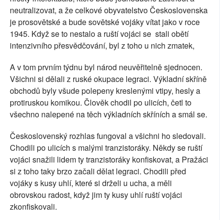
neutralizovat, a že celkové obyvatelstvo Československa
je prosovětské a bude sovětské vojáky vítat jako v roce
1945. Když se to nestalo a ruští vojáci se
stali obětí
intenzivního přesvědčování, byl z toho u nich zmatek,
A v tom prvním týdnu byl národ neuvěřitelně sjednocen.
Všichni si dělali z ruské okupace legraci. Výkladní skříně
obchodů byly všude polepeny kreslenými vtipy, hesly a
protiruskou komikou. Člověk chodil po ulicích, četl to
všechno nalepené na těch výkladních skříních a smál se.
Československý rozhlas fungoval a všichni ho sledovali.
Chodili po ulicích s malými tranzistoráky. Někdy se ruští
vojáci snažili lidem ty tranzistoráky konfiskovat, a Pražáci
si z toho taky brzo začali dělat legraci. Chodili před
vojáky s kusy uhlí, které si drželi u ucha, a měli
obrovskou radost, když jim ty kusy uhlí ruští vojáci
zkonfiskovali.