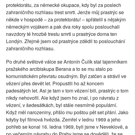
protektorátu, za německé okupace, kdy byl za poslech
zahraničního rozhlasu trest smrti. Jenže můj prastrýc se
někde v hospodě – za protektorátu! – spřátelil s nějakým
německým vojákem a pak dva roky spolu poslouchali
navzdory té hrozbě trestu smrti u prastrýce doma ten
Londýn. Zřejmě jsem od prastrýce zdědil to poslouchání
zahraničního rozhlasu.
Po druhé světové válce se Antonín Čulík stal tajemníkem
pražského arcibiskupa Berana a to se mu stalo po
komunistickém převratu osudným. Byl zatčen a strávil ve
vězení přes devět let. Propustili ho až koncem
padesátých let. Asi je tam v tom vězení bili, prastrýc o tom
nikdy nehovořil. Ale když jsem ho znal, i po návratu z
vězení, v šedesátkách, byl stále nesmírně populární.
Když měl narozeniny, přišlo mu poštou pět set přání. Jako
kdyby byl filmová hvězda. Zemřel v lednu 1969 a jeho
pohřeb se konal 16. ledna 1969, byli jsme v Neveklově, a
po večerním návrahu do Prahy jsme se dověděli, že se