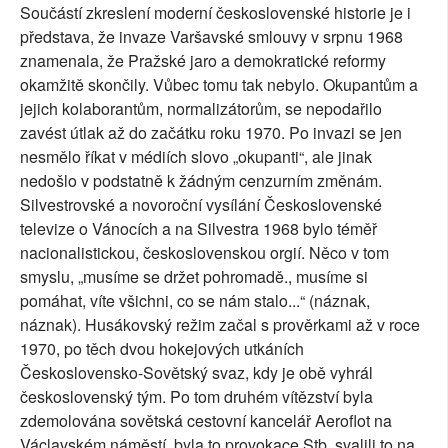
Součástí zkreslení moderní československé historie je i
představa, že invaze Varšavské smlouvy v srpnu 1968
znamenala, že Pražské jaro a demokratické reformy
okamžitě skončily. Vůbec tomu tak nebylo. Okupantům a
jejich kolaborantům, normalizátorům, se nepodařilo
zavést útlak až do začátku roku 1970. Po invazi se jen
nesmělo říkat v médiích slovo „okupanti“, ale jinak
nedošlo v podstatně k žádným cenzurním změnám.
Silvestrovské a novoroční vysílání Československé
televize o Vánocích a na Silvestra 1968 bylo téměř
nacionalistickou, československou orgií. Něco v tom
smyslu, „musíme se držet pohromadě., musíme si
pomáhat, víte všichni, co se nám stalo...“ (náznak,
náznak). Husákovský režim začal s prověrkami až v roce
1970, po těch dvou hokejových utkáních
Československo-Sovětský svaz, kdy je obě vyhrál
československý tým. Po tom druhém vítězství byla
zdemolována sovětská cestovní kancelář Aeroflot na
Václavském náměstí, byla to provokace Stb, svalili to na