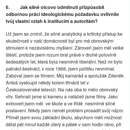
6.
Jak silně otcovo odmítnutí přizpůsobit
odbornou práci ideologickému požadavku ovlivnilo
tvůj vlastní vztah k institucím a autoritám?
Už jsem se zmínil, že silné analytický a kritický přístup ke
skutečnosti v naší domácnosti byl pro mě obrovským
stimulem k nezávislému myšlení. Zároveň jsem měl velké
štěstí, protože jsem rozum bral právě v druhé polovině
šedesátých let, která byla nesmírně liberální. Než mi bylo
patnáct-šestnáct, v roce 1968, jsem politiku nevnímal.
Zabýval jsem se filmem. Můj kamarád a spolužák Zdeněk
Antoš vystoupil někdy kolem třinácti let v
Československé televizi. Na nás oba to mělo obrovský
vliv. Sehnali jsme si kameru a natáčeli jsme filmy. Jako
extrovert jsem měl
ve škole a ve třídě
nesmírně silné
postavení. Nikdy jsem neměl problém prosadit svůj názor.
Přiměl jsem svou základní školu, abychom měli možnost
dělat pět minut každé úterý a pátek v osm hodin ráno, při