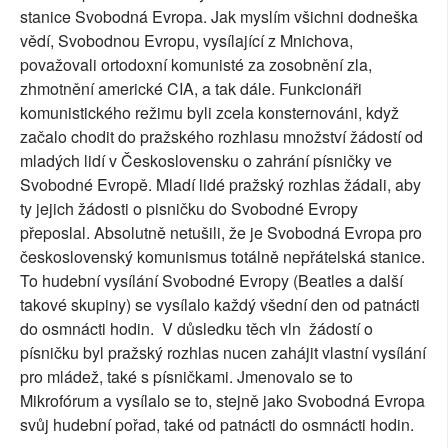
stanice Svobodná Evropa. Jak myslím všichni dodneška
vědí, Svobodnou Evropu, vysílající z Mnichova,
považovali ortodoxní komunisté za zosobnění zla,
zhmotnění americké CIA, a tak dále. Funkcionáři
komunistického režimu byli zcela konsternováni, když
začalo chodit do pražského rozhlasu množství žádostí od
mladých lidí v Československu o zahrání písničky ve
Svobodné Evropě. Mladí lidé pražský rozhlas žádali, aby
ty jejich žádosti o pisničku do Svobodné Evropy
přeposlal. Absolutně netušili, že je Svobodná Evropa pro
československý komunismus totálně nepřátelská stanice.
To hudební vysílání Svobodné Evropy (Beatles a další
takové skupiny) se vysílalo každý všední den od patnácti
do osmnácti hodin.
V důsledku těch vln
žádostí o
písničku byl pražský rozhlas nucen zahájit vlastní vysílání
pro mládež, také s písničkami. Jmenovalo se to
Mikrofórum a vysílalo se to, stejně jako Svobodná Evropa
svůj hudební pořad, také od patnácti do osmnácti hodin.