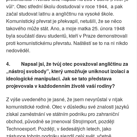
vůl“. Otec střední školu dostudoval v roce 1944, a pak
začal studovat latinu a angličtinu na vysoké škole.
Komunistický převrat je překvapil, netušili, že se něco
takového může stát. Ano, a moje matka 25. února 1948
byla součástí davu studentů, kteří v Praze demonstrovali
proti komunistickému převratu. Naštěstí se to na ni nikdo
nedověděl.
4.
Napsal jsi, že tvůj otec považoval angličtinu za
„nástroj svobody", který umožňuje uniknout izolaci a
ideologické manipulaci. Jak se tato představa
projevovala v každodenním životě vaší rodiny?
Z výše uvedeného je jasné, že jsem nevyrůstal v nijak
komunistické rodině. Otec v důsledku své znalosti jazyků
získal zaměstnání ve státním podniku pro zahraniční
obchod, původně se jmenoval Strojimport, později
Technoexport. Později, v šedesátých letech, jako
zástupce tohoto podniku sjezdil celý svět, včetně