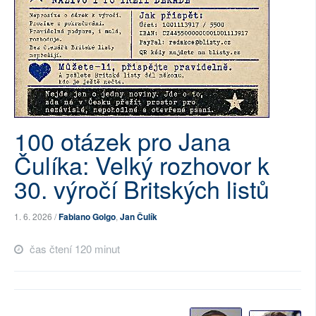
SOCIÁLNÍ SÍTĚ
RUBRIKY
PLNÁ VERZE STRÁNEK
100 otázek pro Jana
Čulíka: Velký rozhovor k
30. výročí Britských listů
1. 6. 2026 /
Fabiano Golgo
,
Jan Čulík
čas čtení 120 minut