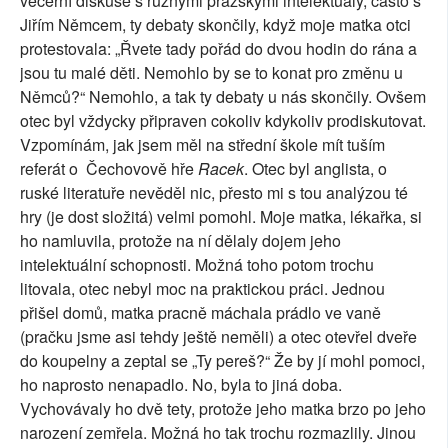
večerní diskuse s různými pražskými intelektuály, často s
Jiřím Němcem, ty debaty skončily, když moje matka otci
protestovala: „Řvete tady pořád do dvou hodin do rána a
jsou tu malé děti. Nemohlo by se to konat pro změnu u
Němců?“ Nemohlo, a tak ty debaty u nás skončily. Ovšem
otec byl vždycky připraven cokoliv kdykoliv prodiskutovat.
Vzpomínám, jak jsem měl na střední škole mít tuším
referát o
Čechovově hře
Racek
. Otec byl anglista, o
ruské literatuře nevěděl nic, přesto mi s tou analýzou té
hry (je dost složitá) velmi pomohl. Moje matka, lékařka, si
ho namluvila, protože na ní dělaly dojem jeho
intelektuální schopnosti. Možná toho potom trochu
litovala, otec nebyl moc na praktickou práci. Jednou
přišel domů, matka pracně máchala prádlo ve vaně
(pračku jsme asi tehdy ještě neměli) a otec otevřel dveře
do koupelny a zeptal se „Ty pereš?“ Že by jí mohl pomoci,
ho naprosto nenapadlo. No, byla to jiná doba.
Vychovávaly ho dvě tety, protože jeho matka brzo po jeho
narození zemřela. Možná ho tak trochu rozmazlily. Jinou