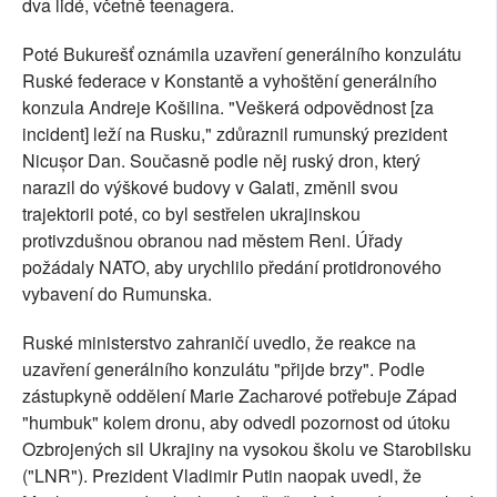
dva lidé, včetně teenagera.
Poté Bukurešť oznámila uzavření generálního konzulátu
Ruské federace v Konstantě a vyhoštění generálního
konzula Andreje Košilina. "Veškerá odpovědnost [za
incident] leží na Rusku," zdůraznil rumunský prezident
Nicușor Dan. Současně podle něj ruský dron, který
narazil do výškové budovy v Galati, změnil svou
trajektorii poté, co byl sestřelen ukrajinskou
protivzdušnou obranou nad městem Reni. Úřady
požádaly NATO, aby urychlilo předání protidronového
vybavení do Rumunska.
Ruské ministerstvo zahraničí uvedlo, že reakce na
uzavření generálního konzulátu "přijde brzy". Podle
zástupkyně oddělení Marie Zacharové potřebuje Západ
"humbuk" kolem dronu, aby odvedl pozornost od útoku
Ozbrojených sil Ukrajiny na vysokou školu ve Starobilsku
("LNR"). Prezident Vladimir Putin naopak uvedl, že