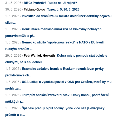
31. 5. 2026 /
BBC: Prohrává Rusko na Ukrajině?
30. 5. 2026 /
Fabiano Golgo
Tuzex č. 5, 30. 5. 2026
1. 6. 2026 /
Investice do dronů za 55 miliard dolarů bez doktríny bojovou
sílu n...
1. 6. 2026 /
Konzumace menšího množství na bílkoviny bohatých
potravin může s př...
1. 6. 2026 /
Německo slíbilo "společnou reakci" s NATO a EU kvůli
ruským dronům ...
29. 5. 2026 /
Petr Waniek Horváth
Kobra místo pomoci: stát bojuje s
chudými, ne s chudobou
1. 6. 2026 /
Estonsko začalo u hranic s Ruskem rozmisťovat prvky
protidronové ob...
1. 6. 2026 /
USA usilují o vysokou pozici v OSN pro Orbána, která by mu
mohla za...
1. 6. 2026 /
Trumpův oficiální zdravotní stav: Otoky nohou, podráždění
měkkých t...
1. 6. 2026 /
Španělé pracují o půl hodiny týdně více než je evropský
průměr a o ...