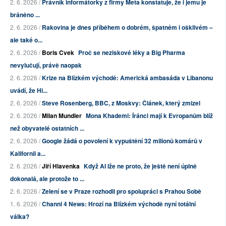
2. 6. 2026 /
Právník informátorky z firmy Meta konstatuje, že i jemu je
bráněno ...
2. 6. 2026 /
Rakovina je dnes příběhem o dobrém, špatném i ošklivém –
ale také o...
2. 6. 2026 /
Boris Cvek
Proč se neziskové léky a Big Pharma
nevylučují, právě naopak
2. 6. 2026 /
Krize na Blízkém východě: Americká ambasáda v Libanonu
uvádí, že Hi...
2. 6. 2026 /
Steve Rosenberg, BBC, z Moskvy: Článek, který zmizel
2. 6. 2026 /
Milan Mundier
Mona Khademi: Íránci mají k Evropanům blíž
než obyvatelé ostatních ...
2. 6. 2026 /
Google žádá o povolení k vypuštění 32 milionů komárů v
Kalifornii a...
2. 6. 2026 /
Jiří Hlavenka
Když AI lže ne proto, že ještě není úplně
dokonalá, ale protože to ...
2. 6. 2026 /
Zelení se v Praze rozhodli pro spolupráci s Prahou Sobě
1. 6. 2026 /
Channl 4 News: Hrozí na Blízkém východě nyní totální
válka?