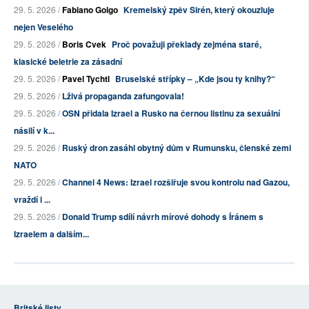
29. 5. 2026 /
Fabiano Golgo
Kremelský zpěv Sirén, který okouzluje
nejen Veselého
29. 5. 2026 /
Boris Cvek
Proč považuji překlady zejména staré,
klasické beletrie za zásadní
29. 5. 2026 /
Pavel Tychtl
Bruselské střípky – „Kde jsou ty knihy?“
29. 5. 2026 /
Lživá propaganda zafungovala!
29. 5. 2026 /
OSN přidala Izrael a Rusko na černou listinu za sexuální
násilí v k...
29. 5. 2026 /
Ruský dron zasáhl obytný dům v Rumunsku, členské zemi
NATO
29. 5. 2026 /
Channel 4 News: Izrael rozšiřuje svou kontrolu nad Gazou,
vraždí i ...
29. 5. 2026 /
Donald Trump sdílí návrh mírové dohody s Íránem s
Izraelem a dalším...
Britské listy