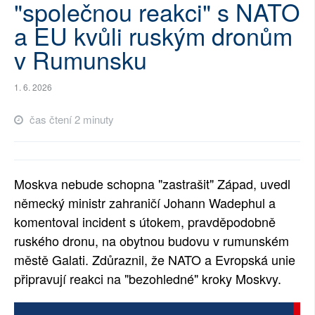
"společnou reakci" s NATO
SOCIÁLNÍ SÍTĚ
a EU kvůli ruským dronům
v Rumunsku
RUBRIKY
PLNÁ VERZE STRÁNEK
1. 6. 2026
čas čtení 2 minuty
Moskva nebude schopna "zastrašit" Západ, uvedl
německý ministr zahraničí Johann Wadephul a
komentoval incident s útokem, pravděpodobně
ruského dronu, na obytnou budovu v rumunském
městě Galati. Zdůraznil, že NATO a Evropská unie
připravují reakci na "bezohledné" kroky Moskvy.