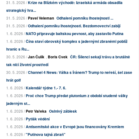
31. 5. 2026 /
Krize na Blízkém východě: Izraelská armáda obsadila
strategický hra...
31. 5. 2026 /
Pavel Veleman
Odhalení pomníku lhostejnosti ...
31. 5. 2026 /
Odhalení pomníku lhostejnosti. Bezdomovectví zabíjí
1. 6. 2026 /
NATO připravuje baltskou pevnost, aby zastavilo Putina
1. 6. 2026 /
Čína staví obrovský komplex s jadernými zbraněmi poblíž
hranic s Ru...
30. 5. 2026 /
Jan Čulík
,
Boris Cvek
ČR: Šílenci sekají trávu a brutálně
tak ničí životní prostředí
30. 5. 2026 /
Channel 4 News: Válka s Íránem? Trump to neřeší, šel zase
hrát golf
1. 6. 2026 /
Kalendář týdne 1.- 7. 6.
1. 6. 2026 /
Proč chce Trump předat plutonium z období studené války
jaderným st...
1. 6. 2026 /
Petr Vařeka
Oslnivý záblesk
1. 6. 2026 /
Pytlák vědění
1. 6. 2026 /
Antisemitské akce v Evropě jsou financovány Kremlem
1. 6. 2026 /
"Putinova tajná zbraň"