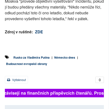
Moskva "provede objektivní vyšetřování" incidentu, pokud
jí budou předány všechny materiály. "Nikdo nemůže říci,
odkud pochází toto či ono letadlo, dokud nebude
provedeno vyšetření tohoto letadla," řekl v pátek.
Zdroj v ruštině:
ZDE
Rusko za Vladimíra Putina
|
Německo dnes
|
Budoucnost evropské obrany
0
Vytisknout
ě závisejí na finančních příspěvcích čtenářů. Prosíme,