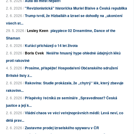
2. 6. 2026 /
Auta do měst nepatří
2. 6. 2026 /
"Revizionistická" historička Muriel Blaive a Česká republika
2. 6. 2026 /
Trump tvrdí, že Hizballáh a Izrael se dohodly na „ukončení
všech st...
29. 5. 2026 /
Lesley Keen
playpiece 02 Dreamtime, Dance of the
Shaman
2. 6. 2026 /
Kuřáci přicházejí o 14 let života
2. 6. 2026 /
Boris Cvek
Nešiřte hnusný hype ohledně údajných léků
proti rakovině
4. 5. 2026 /
Prosíme, přispějte! Hospodaření Občanského sdružení
Britské listy z...
2. 6. 2026 /
Rakovina: Studie prokázala, že „chytrý“ lék, který zbavuje
rakovinn...
2. 6. 2026 /
Příspěvky řečníků ze semináře „Spravedlnost? Česká
justice a její k...
2. 6. 2026 /
Vládní chaos ve věci veřejnoprávních médií: Levá neví, co
dělá prav...
2. 6. 2026 /
Zastavme prodej izraelského spywaru v ČR