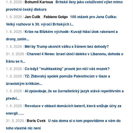
1. 6. 2026 /
Bohumil Kartous
Britské listy jako celoživotní výlet mimo
provinční český diskurs
1. 6. 2026 /
Jan Čulík
,
Fabiano Golgo
100 otázek pro Jana Čulíka:
Velký rozhovor k 30. výročí Britských l...
1. 6. 2026 /
Krize na Blízkém východě: Kuvajt hlásí útok raketami a
drony, zatím...
1. 6. 2026 /
Měl by Trump ukončit válku s Íránem bez dohody?
31. 5. 2026 /
Channel 4 News: Izrael útočí daleko v Libanonu, dohoda o
Íránu se h...
1. 6. 2026 /
Co když "multitasking" prostě jen ničí váš mozek?
1. 6. 2026 /
TZ: Židovský spolek pomůže Palestincům v Gaze a
izraelským kritikům...
1. 6. 2026 /
AI způsobuje, že se žurnalistický jazyk stává repetitivním a
předví...
1. 6. 2026 /
Revoluce v oblasti domácích baterií, která snižuje účty za
energii…...
31. 5. 2026 /
Boris Cvek
U nás doma si o tom popovídáme a vám do
toho vlastně nic není