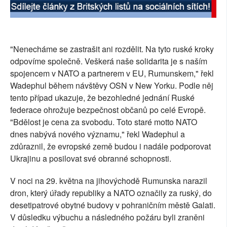
"Nenecháme se zastrašit ani rozdělit. Na tyto ruské kroky
odpovíme společně. Veškerá naše solidarita je s naším
spojencem v NATO a partnerem v EU, Rumunskem," řekl
Wadephul během návštěvy OSN v New Yorku. Podle něj
tento případ ukazuje, že bezohledné jednání Ruské
federace ohrožuje bezpečnost občanů po celé Evropě.
"Bdělost je cena za svobodu. Toto staré motto NATO
dnes nabývá nového významu," řekl Wadephul a
zdůraznil, že evropské země budou i nadále podporovat
Ukrajinu a posilovat své obranné schopnosti.
V noci na 29. května na jihovýchodě Rumunska narazil
dron, který úřady republiky a NATO označily za ruský, do
desetipatrové obytné budovy v pohraničním městě Galati.
V důsledku výbuchu a následného požáru byli zraněni