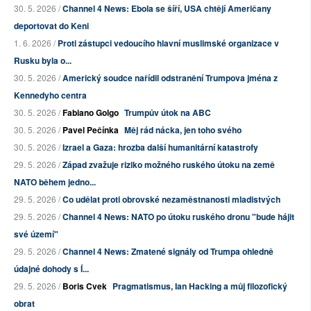
30. 5. 2026 /
Channel 4 News: Ebola se šíří, USA chtějí Američany
deportovat do Keni
1. 6. 2026 /
Proti zástupci vedoucího hlavní muslimské organizace v
Rusku byla o...
30. 5. 2026 /
Americký soudce nařídil odstranění Trumpova jména z
Kennedyho centra
30. 5. 2026 /
Fabiano Golgo
Trumpův útok na ABC
30. 5. 2026 /
Pavel Pečínka
Měj rád nácka, jen toho svého
30. 5. 2026 /
Izrael a Gaza: hrozba další humanitární katastrofy
29. 5. 2026 /
Západ zvažuje riziko možného ruského útoku na země
NATO během jedno...
29. 5. 2026 /
Co udělat proti obrovské nezaměstnanosti mladistvých
29. 5. 2026 /
Channel 4 News: NATO po útoku ruského dronu "bude hájit
své území"
29. 5. 2026 /
Channel 4 News: Zmatené signály od Trumpa ohledně
údajné dohody s Í...
29. 5. 2026 /
Boris Cvek
Pragmatismus, Ian Hacking a můj filozofický
obrat