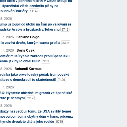
čet obětí v pohraniční krizi v Ceutě stoupl na
, španělská vláda oznámila plány na
ybudování bariéry
11147
 8. 2026
ump ustoupil od útoků na Írán po varování ze
aúdské Arábie a hrozbách z Teheránu
9712
. 7. 2026
Fabiano Golgo
álie zavírá dveře, kterými sama prošla
8308
. 7. 2026
Boris Cvek
emiér musí rychle zakročit proti Španělsku,
esně jak by to chtěl Putin
7282
 8. 2026
Bohumil Kartous
acinka jako orwellovský pěšák trumpovské
titeze o demokracii (o skutečnosti)
7126
. 7. 2026
C: Hysterie ohledně imigrantů ve španělské
eutě je nesmysl
5912
 8. 2026
kazy nasvědčují tomu, že USA svrhly téměř
novou bombu na obytný dům v Íránu, přičemž
hynulo dvouleté dítě a jeho rodiče
5735