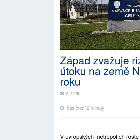
Západ zvažuje r
útoku na země 
roku
29. 5. 2026
čas čtení 2 minuty
V evropských metropolích roste