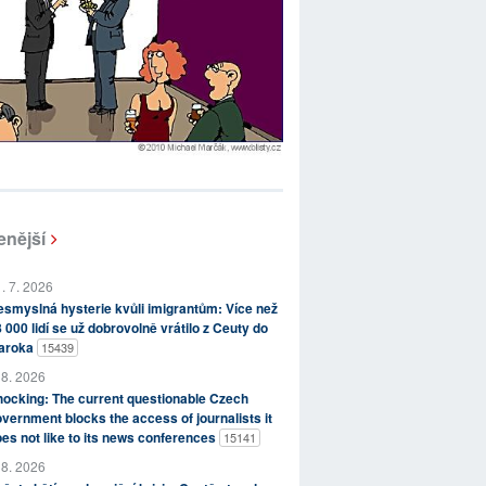
enější
. 7. 2026
smyslná hysterie kvůli imigrantům: Více než
 000 lidí se už dobrovolně vrátilo z Ceuty do
aroka
15439
 8. 2026
ocking: The current questionable Czech
vernment blocks the access of journalists it
es not like to its news conferences
15141
 8. 2026