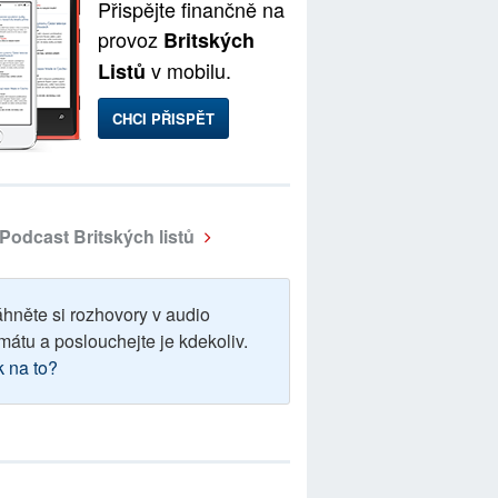
Přispějte finančně na
provoz
Britských
v mobilu.
Listů
CHCI PŘISPĚT
Podcast Britských listů
áhněte si rozhovory v audio
mátu a poslouchejte je kdekoliv.
k na to?