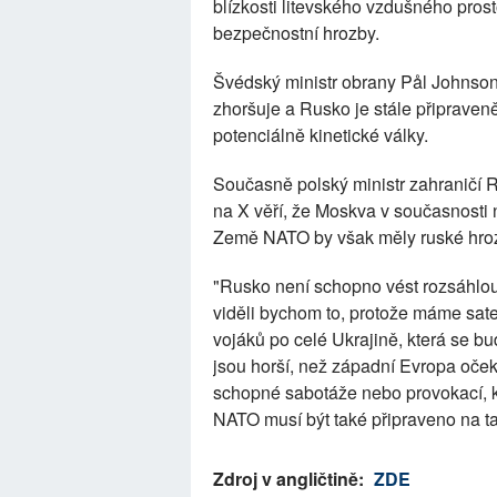
blízkosti litevského vzdušného prost
bezpečnostní hrozby.
Švédský ministr obrany Pål Johnson
zhoršuje a Rusko je stále připraveně
potenciálně kinetické války.
Současně polský ministr zahraničí 
na X věří, že Moskva v současnosti n
Země NATO by však měly ruské hrozb
"Rusko není schopno vést rozsáhlou 
viděli bychom to, protože máme satel
vojáků po celé Ukrajině, která se b
jsou horší, než západní Evropa oče
schopné sabotáže nebo provokací, k
NATO musí být také připraveno na tak
Zdroj v angličtině:
ZDE