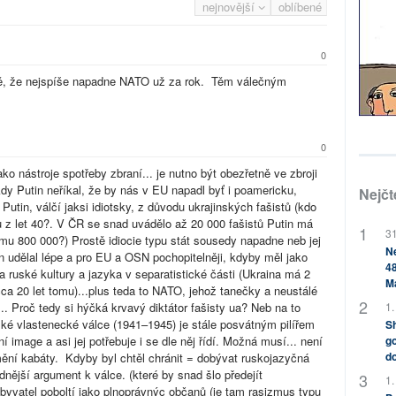
nejnovější
oblíbené
0
ně, že nejspíše napadne NATO už za rok. Těm válečným
0
o nástroje spotřeby zbraní... je nutno být obezřetně ve zbroji
dy Putin neříkal, že by nás v EU napadl byť i poamericku,
Nejčt
Putin, válčí jaksi idiotsky, z důvodu ukrajinských fašistů (kdo
z let 40?. V ČR se snad uvádělo až 20 000 fašistů Putin má
31
tomu 800 000?) Prostě idiocie typu stát sousedy napadne neb jej
Ne
in udělal lépe a pro EU a OSN pochopitelněji, kdyby měl jako
48
a ruské kultury a jazyka v separatistické části (Ukraina má 2
M
cca 20 let tomu)...plus teda to NATO, jehož tanečky a neustálé
1.
. Proč tedy si hýčká krvavý diktátor fašisty ua? Neb na to
lké vlastenecké válce (1941–1945) je stále posvátným pilířem
Sh
go
í image a asi jej potřebuje i se dle něj řídí. Možná musí... není
do
ní kabáty. Kdyby byl chtěl chránit = dobývat ruskojazyčná
dnější argument k válce. (které by snad šlo předejít
1.
obyvatel poboltí jako plnoprávnýc občanů (je tam rasizmus typu