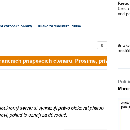
st evropské obrany
|
Rusko za Vladimíra Putina
0
nančních příspěvcích čtenářů. Prosíme, přispějte. ➥
Polit
Marč
soukromý server si vyhrazují právo blokovat přístup
rovi, pokud to uznají za důvodné.