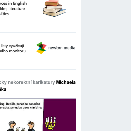
icky nekorektní karikatury
Michaela
áka