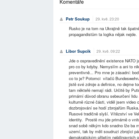
Komentáře
Petr Soukup
29. kvě. 23:20
Rusko je na tom na Ukrajině tak špat
propagandistům ta logika nějak nejde.
Libor Supcik
29. kvě. 09:22
Jde o ospravedlnění existence NATO jak
pro co by kdyby. Nemyslím a ani to nik
preventivně... Pro mne je zásadní: bod 
co to je? Potomci vítačů Bundeswehru 
jistě své zdroje a definice, no dejme 
tam někteřé nemají rádi. Určitě by Put
primární důvod obranu sebeurčení lidu 
kulturně různé části, viděl jsem video 
dozbrojování se hodí zbrojařům Ruska..
Rusové tradičně slyší. Vítězství ve Ve
identity. Prostě mu jde primárně o vnitn
snad sobě někým kdo snadno lže ba mě
uzemí, tak by měli soudruzi zbrojíci pá
demokratickým přijetím nebilingvnich 