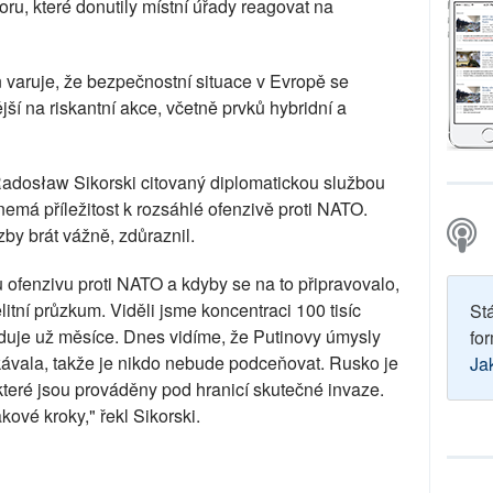
oru, které donutily místní úřady reagovat na
 varuje, že bezpečnostní situace v Evropě se
jší na riskantní akce, včetně prvků hybridní a
Radosław Sikorski citovaný diplomatickou službou
emá příležitost k rozsáhlé ofenzivě proti NATO.
y brát vážně, zdůraznil.
ofenzivu proti NATO a kdyby se na to připravovalo,
itní průzkum. Viděli jsme koncentraci 100 tisíc
St
uduje už měsíce. Dnes vidíme, že Putinovy úmysly
for
kávala, takže je nikdo nebude podceňovat. Rusko je
Ja
teré jsou prováděny pod hranicí skutečné invaze.
ové kroky," řekl Sikorski.