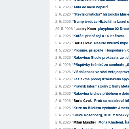
2. 6. 2026 /
Auta do měst nepatří
2. 6. 2026 /
"Revizionistická" historička Muri
2. 6. 2026 /
Trump tvrdí, že Hizballáh a Izrael
29. 5. 2026 /
Lesley Keen
playpiece 02 Drea
2. 6. 2026 /
Kuřáci přicházejí o 14 let života
2. 6. 2026 /
Boris Cvek
Nešiřte hnusný hype 
4. 5. 2026 /
Prosíme, přispějte! Hospodaření O
2. 6. 2026 /
Rakovina: Studie prokázala, že „ch
2. 6. 2026 /
Příspěvky řečníků ze semináře „Sp
2. 6. 2026 /
Vládní chaos ve věci veřejnoprávní
2. 6. 2026 /
Zastavme prodej izraelského spy
2. 6. 2026 /
Právník informátorky z firmy Meta 
2. 6. 2026 /
Rakovina je dnes příběhem o dobré
2. 6. 2026 /
Boris Cvek
Proč se neziskové lé
2. 6. 2026 /
Krize na Blízkém východě: Americ
2. 6. 2026 /
Steve Rosenberg, BBC, z Moskvy:
2. 6. 2026 /
Milan Mundier
Mona Khademi: Írán