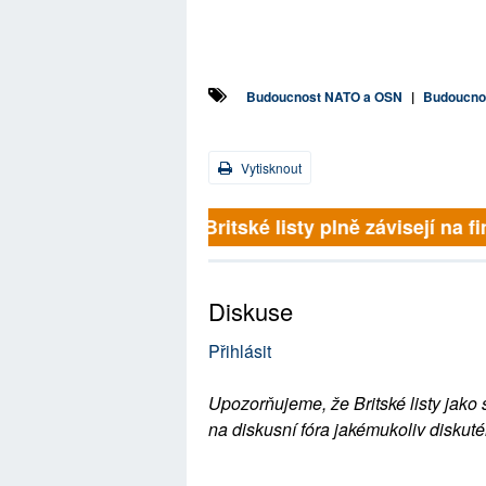
Budoucnost NATO a OSN
|
Budoucno
Vytisknout
Britské listy plně závisejí na fi
Diskuse
Přihlásit
Upozorňujeme, že Britské listy jako 
na diskusní fóra jakémukoliv diskuté