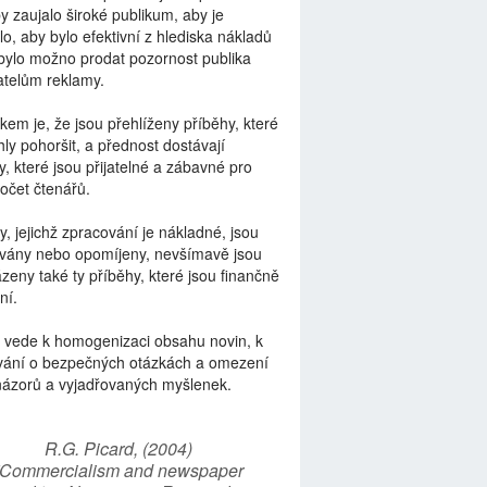
by zaujalo široké publikum, aby je
lo, aby bylo efektivní z hlediska nákladů
bylo možno prodat pozornost publika
telům reklamy.
kem je, že jsou přehlíženy příběhy, které
ly pohoršit, a přednost dostávají
y, které jsou přijatelné a zábavné pro
počet čtenářů.
y, jejichž zpracování je nákladné, jsou
vány nebo opomíjeny, nevšímavě jsou
zeny také ty příběhy, které jsou finančně
ní.
 vede k homogenizaci obsahu novin, k
vání o bezpečných otázkách a omezení
názorů a vyjadřovaných myšlenek.
R.G. Picard, (2004)
“Commercialism and newspaper