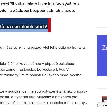
 rozšířit válku mimo Ukrajinu. Vyplývá to z
iteli a zástupci bezpečnostních služeb.
u může uchýlit na pozadí vleklého patu na frontě a
obnější rizikovou zónou v případě eskalace
ské země – Estonsko, Lotyšsko a Litva. V
é zmíněny určité oblasti Baltského moře, včetně
 že v současnosti nejsou potvrzené známky přípravy
posiluje hybridní tlak. Mluvíme o hrozbách proti
hodovací centra", stejně jako o incidentech s drony v