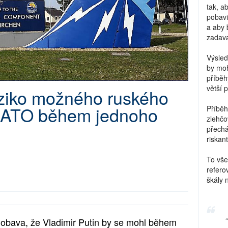
tak, a
pobavi
a aby 
zadava
Výsled
by moh
příběh
větší 
iziko možného ruského
NATO během jednoho
Příběh
zlehčo
přechá
riskant
To vše
refero
škály 
 obava, že Vladimir Putin by se mohl během