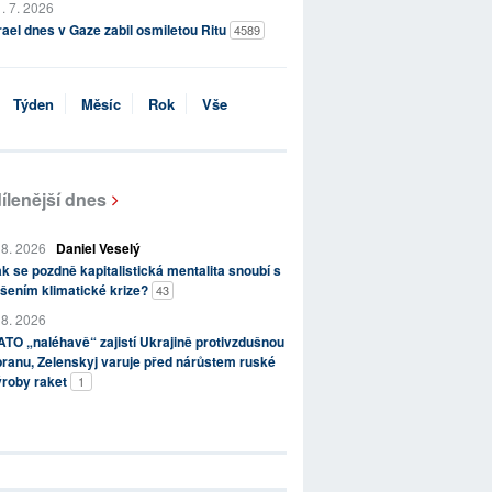
. 7. 2026
rael dnes v Gaze zabil osmiletou Ritu
4589
Týden
Měsíc
Rok
Vše
ílenější dnes
 8. 2026
Daniel Veselý
k se pozdně kapitalistická mentalita snoubí s
šením klimatické krize?
43
 8. 2026
TO „naléhavě“ zajistí Ukrajině protivzdušnou
ranu, Zelenskyj varuje před nárůstem ruské
ýroby raket
1