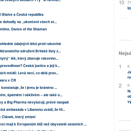
31
Iz
el Blaive a Česká republika
 se dohodly na „ukončení všech st...
mtime, Dance of the Shaman
ohledně údajných léků proti rakovině
bčanského sdružení Britské listy z...
Nejsd
ytrý“ lék, který zbavuje rakovinn...
ravedlnost? Česká justice a její k...
6.
Ja
ch médií: Levá neví, co dělá prav...
ře
waru v ČR
6.
konstatuje, že i jemu je bráněno ...
NA
m, špatném i ošklivém – ale také o...
ob
v
ky a Big Pharma nevylučují, právě naopak
ká ambasáda v Libanonu uvádí, že Hi...
 Článek, který zmizel
ci mají k Evropanům blíž než obyvatelé ostatních ...