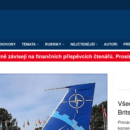
ZHOVORY
TÉMATA
RUBRIKY
NEJČTENĚJŠÍ
AUTOŘI
PŘÍ
ě závisejí na finančních příspěvcích čtenářů. Prosíme,
Všec
Brit
Primár
komerc