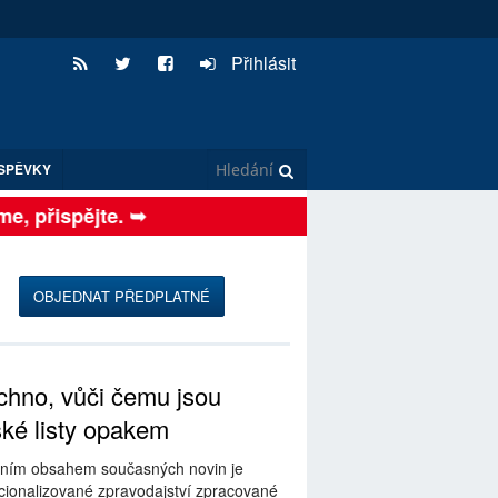
Přihlásit
SPĚVKY
 přispějte. ➥
OBJEDNAT PŘEDPLATNÉ
hno, vůči čemu jsou
ské listy opakem
ním obsahem současných novin je
ionalizované zpravodajství zpracované