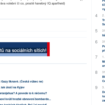
Po
áva volební či co, prostě hanebný IQ apartheid)
67
v
2.
Tr
S
31
It
31
Pr
př
1.
M
an
31
BB
C
 z Gazy liknavě. (Česká vůbec ne)
3.
tak útočí na Kyjev
Dů
Netanjahua? A povede to k něčemu?
tu
uovi kvůli hrozbě obnovení bombardo...
za
na českých školách. Prý "si nevědí...