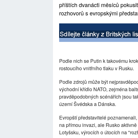
příštích dvanácti měsíců pokusit
rozhovorů s evropskými představ
Podle nich se Putin k takovému krok
rostoucího vnitřního tlaku v Rusku.
Podle zdrojů může být nejpravděpod
východní křídlo NATO, zejména balt
pravděpodobných scénářích jsou tak
území Švédska a Dánska.
Evropští představitelé poznamenali,
na přímou invazi, ale Rusko aktivně 
Lotyšsku, výrocích o útocích na "roz