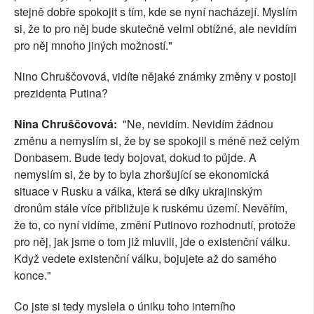
stejně dobře spokojit s tím, kde se nyní nacházejí. Myslím
si, že to pro něj bude skutečně velmi obtížné, ale nevidím
pro něj mnoho jiných možností."
Nino Chruščovová, vidíte nějaké známky změny v postoji
prezidenta Putina?
Nina Chruščovová:
"Ne, nevidím. Nevidím žádnou
změnu a nemyslím si, že by se spokojil s méně než celým
Donbasem. Bude tedy bojovat, dokud to půjde. A
nemyslím si, že by to byla zhoršující se ekonomická
situace v Rusku a válka, která se díky ukrajinským
dronům stále více přibližuje k ruskému území. Nevěřím,
že to, co nyní vidíme, změní Putinovo rozhodnutí, protože
pro něj, jak jsme o tom již mluvili, jde o existenční válku.
Když vedete existenční válku, bojujete až do samého
konce."
Co jste si tedy myslela o úniku toho interního