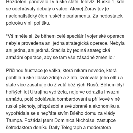
Rozdělení panovalo i v ruské státní televizi Rusko 1, kde
se odehrávaly debaty o válce. Alexej Žoravljov je
nacionalistický člen ruského parlamentu. Za nedostatek
pokroku vinil politiku.
"Všimněte si, že během celé speciální vojenské operace
nebyla provedena ani jedna strategická operace. Nebyla
ani jedna, ani jediná. Stačila by jediná strategická
armádní operace, aby se tam vše zásadně změnilo."
Příčinou frustrace je válka, která nikam nevede, která
pohltila ruské lidské zdroje a zlato, izolovala jeho elitu a
stále více zasahuje do životů běžných Rusů. Během čtyř
hořkých let Ukrajina vydržela, nejprve odrazila invazní
armádu, poté odolávala bombardování a přílivové vlně
ruské pěchoty, přizpůsobila své zbraně a ekonomiku a
vypořádala se s nepřátelstvím Bílého domu za vlády
Trumpa. Požádal jsem Dominica Nicholse, zástupce
šéfredaktora deníku Daily Telegraph a moderátora