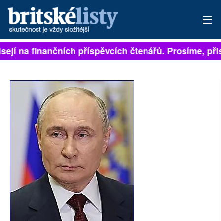
jí na finančních příspěvcích čtenářů. Prosíme, přispěj
PŘIHLÁSIT
AKTUÁLNÍ VYDÁNÍ
ARCHIV
ROZHOVORY
TÉMATA
NEJČTENĚJŠÍ ZA 7 DNÍ
AUTOŘI
PŘÍSPĚVKY NA PROVOZ