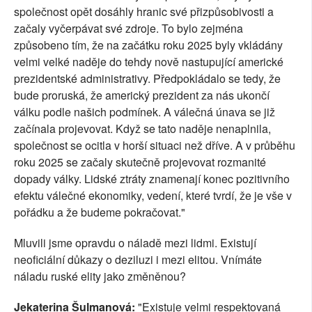
společnost opět dosáhly hranic své přizpůsobivosti a
začaly vyčerpávat své zdroje. To bylo zejména
způsobeno tím, že na začátku roku 2025 byly vkládány
velmi velké naděje do tehdy nově nastupující americké
prezidentské administrativy. Předpokládalo se tedy, že
bude proruská, že americký prezident za nás ukončí
válku podle našich podmínek. A válečná únava se již
začínala projevovat. Když se tato naděje nenaplnila,
společnost se ocitla v horší situaci než dříve. A v průběhu
roku 2025 se začaly skutečně projevovat rozmanité
dopady války. Lidské ztráty znamenají konec pozitivního
efektu válečné ekonomiky, vedení, které tvrdí, že je vše v
pořádku a že budeme pokračovat."
Mluvili jsme opravdu o náladě mezi lidmi. Existují
neoficiální důkazy o deziluzi i mezi elitou. Vnímáte
náladu ruské elity jako změněnou?
Jekaterina Šulmanová:
"Existuje velmi respektovaná