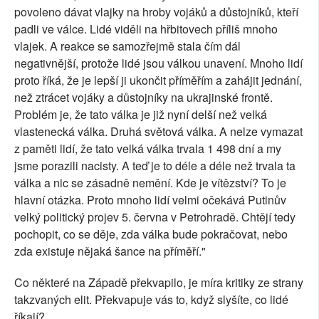
povoleno dávat vlajky na hroby vojáků a důstojníků, kteří
padli ve válce. Lidé viděli na hřbitovech příliš mnoho
vlajek. A reakce se samozřejmě stala čím dál
negativnější, protože lidé jsou válkou unavení. Mnoho lidí
proto říká, že je lepší ji ukončit příměřím a zahájit jednání,
než ztrácet vojáky a důstojníky na ukrajinské frontě.
Problém je, že tato válka je již nyní delší než velká
vlastenecká válka. Druhá světová válka. A nelze vymazat
z paměti lidí, že tato velká válka trvala 1 498 dní a my
jsme porazili nacisty. A teď je to déle a déle než trvala ta
válka a nic se zásadně nemění. Kde je vítězství? To je
hlavní otázka. Proto mnoho lidí velmi očekává Putinův
velký politický projev 5. června v Petrohradě. Chtějí tedy
pochopit, co se děje, zda válka bude pokračovat, nebo
zda existuje nějaká šance na příměří."
Co některé na Západě překvapilo, je míra kritiky ze strany
takzvaných elit. Překvapuje vás to, když slyšíte, co lidé
říkají?