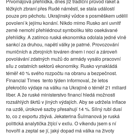
Prvomájová přehlídka, dnes již tradiční průvod raket a
těžkých zbraní přes Rudé náměstí, se stala událostí
pouze pro pěchotu. Ukrajinský vůdce s posměškem udělil
povolení k jejímu konání. Nikdo mimo Rusko ani uvnitř
země nemohl přehlédnout symboliku této osekávané
přehlídky. A zatímco ruská ekonomika odolala jedné vlně
sankcí za druhou, napětí války je patrné. Provozování
muničních a zbrojních továren dnem i nocí a zároveň
povolávání zdatných mužů do armády vysálo pracovní
sílu z ostatních sektorů ekonomiky. Rusko vynakládá
téměř 40 % svého rozpočtu na obranu a bezpečnost.
Financial Times tento týden informoval, že letos
překročilo výdaje na válku na Ukrajině o téměř 21 miliard
liber. A že ruské ministerstvo financí hledá možnosti
rozsáhlých škrtů v jiných výdajích. Aby se udržela inflace
na uzdě, úrokové sazby přesahují 14 %. Silný rubl dusí
to, co z exportu zbývá. Jekaterina Šulmanová je ruská
politická analytička žijící v exilu. O víkendu jsem s ní
hovořil a zeptal se jí, jaký dopad má válka na životy