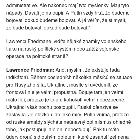
administrativě. Ale nakonec mají tyto myšlenky. Mají tyto
nápady. Dávají je na papír. A Putin vždy říká, že budeme
bojovat, dokud budeme bojovat. A já věřím, že si myslí,
že bude bojovat, dokud bude bojovat."
Lawrenci Friedmane, vidíte nějaké známky vojenského
tlaku na ruský politický systém nebo zátěž vojenské
operace na politické straně?
Lawrence Friedman:
Ano, myslím, že existuje řada
indikátorů. Během posledních několika měsíců se situace
pro Rusy zhoršila. Ukrajinci, musíte si uvědomit, že
frontová linie je velmi propustná. Bojuje tam jen velmi
málo lidí, protože je to pro kohokoli velmi nebezpečné.
Ukrajinci však trochu postoupili. Ruská ofenzíva se
zastavila. Je otázkou, do jaké míry Putin vnímá, protože
od ruské armády slýcháte neúnavný optimismus ohledně
toho, jak postupují, ale oni nepostupují. Pak tu máte
údery dronů s dlouhým doletem, které zasahují zejména