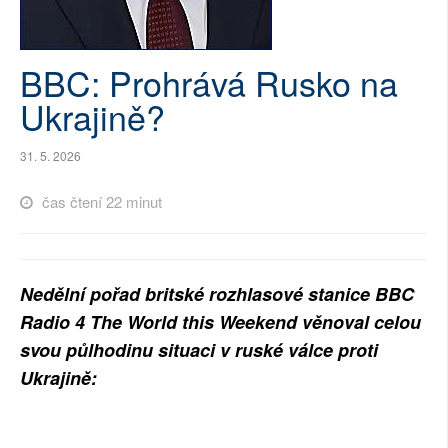
SOCIÁLNÍ SÍTĚ
BBC: Prohrává Rusko na
RUBRIKY
Ukrajině?
PLNÁ VERZE STRÁNEK
31. 5. 2026
čas čtení 22 minut
Nedělní pořad britské rozhlasové stanice BBC
Radio 4 The World this Weekend věnoval celou
svou půlhodinu situaci v ruské válce proti
Ukrajině: