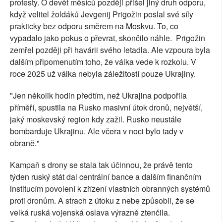
protesty. O devět měsíců později přišel jiný druh odporu,
když velitel žoldáků Jevgenij Prigožin poslal své síly
prakticky bez odporu směrem na Moskvu. To, co
vypadalo jako pokus o převrat, skončilo náhle. Prigožin
zemřel později při havárii svého letadla. Ale vzpoura byla
dalším připomenutím toho, že válka vede k rozkolu. V
roce 2025 už válka nebyla záležitostí pouze Ukrajiny.
"Jen několik hodin předtím, než Ukrajina podpořila
příměří, spustila na Rusko masivní útok dronů, největší,
jaký moskevský region kdy zažil. Rusko neustále
bombarduje Ukrajinu. Ale včera v noci bylo tady v
obraně."
Kampaň s drony se stala tak účinnou, že právě tento
týden ruský stát dal centrální bance a dalším finančním
institucím povolení k zřízení vlastních obranných systémů
proti dronům. A strach z útoku z nebe způsobil, že se
velká ruská vojenská oslava výrazně ztenčila.