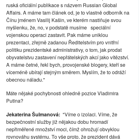
ruská oficiální publikace s názvem Russian Global
Affairs. A máme tam článek od, je to vlastně odborník na
Čínu jménem Vasilij Kašin, ve kterém nastiňuje svou
myšlenku, že, no, v podstatě musíme speciální
vojenskou operaci zastavit. Pak máme uniklou
prezentaci, zřejmě zadanou Ředitelstvím pro vnitřní
politiku prezidentské administrativy, o tom, jak prodat
obyvatelstvu zastavení nepřátelských akcí jako vítězství.
A máme četné, řekl bych, provojenské blogery, kteří se
víceméně ubírají stejným směrem. Myslím, že to odráží
obecnou náladu."
Máte nějaké pochybnosti ohledně pozice Vladimira
Putina?
Jekaterina Šulmanová:
"Víme o izolaci. Víme, že
bezpečnostní služby již nějakou dobu hromadí
nepřiměřené množství moci, čímž ohrožují obvyklou
rovnováhu systému. To vše proto, že prezident dává