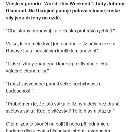
Vítejte v pořadu „World This Weekend“. Tady Johnny
Diamond. Na Ukrajině panuje patová situace, ruské
síly jsou drženy na uzdě.
"Obě strany prohrávají, ale Rusko prohrává rychleji."
Válka, která měla trvat jen pár dní, je již pátým rokem.
Rusové jsou neustálým konfliktem unaveni".
"Lidské ztráty znamenají konec pozitivního efektu
válečné ekonomiky."
"I mezi zasvěcenci panují velké pochybnosti o
budoucnosti."
"Problémem je, že tato válka je již nyní delší než druhá
světová válka. Kde je vítězství? To je hlavní otázka."
O tom, zda to skončí na bojišti nebo při jednáních,
budeme diskutovat s historikem sirem Lawrencem