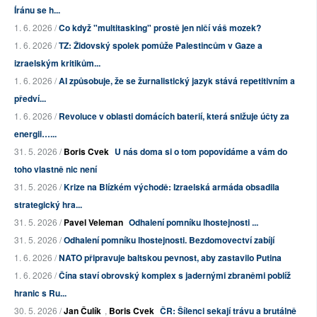
Íránu se h...
1. 6. 2026 /
Co když "multitasking" prostě jen ničí váš mozek?
1. 6. 2026 /
TZ: Židovský spolek pomůže Palestincům v Gaze a
izraelským kritikům...
1. 6. 2026 /
AI způsobuje, že se žurnalistický jazyk stává repetitivním a
předví...
1. 6. 2026 /
Revoluce v oblasti domácích baterií, která snižuje účty za
energii…...
31. 5. 2026 /
Boris Cvek
U nás doma si o tom popovídáme a vám do
toho vlastně nic není
31. 5. 2026 /
Krize na Blízkém východě: Izraelská armáda obsadila
strategický hra...
31. 5. 2026 /
Pavel Veleman
Odhalení pomníku lhostejnosti ...
31. 5. 2026 /
Odhalení pomníku lhostejnosti. Bezdomovectví zabíjí
1. 6. 2026 /
NATO připravuje baltskou pevnost, aby zastavilo Putina
1. 6. 2026 /
Čína staví obrovský komplex s jadernými zbraněmi poblíž
hranic s Ru...
30. 5. 2026 /
Jan Čulík
,
Boris Cvek
ČR: Šílenci sekají trávu a brutálně