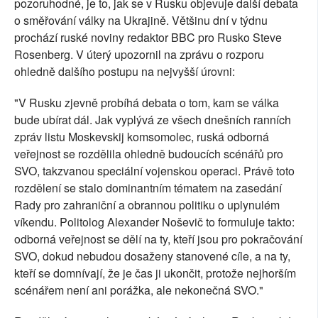
pozoruhodné, je to, jak se v Rusku objevuje další debata
o směřování války na Ukrajině. Většinu dní v týdnu
prochází ruské noviny redaktor BBC pro Rusko Steve
Rosenberg. V úterý upozornil na zprávu o rozporu
ohledně dalšího postupu na nejvyšší úrovni:
"V Rusku zjevně probíhá debata o tom, kam se válka
bude ubírat dál. Jak vyplývá ze všech dnešních ranních
zpráv listu Moskevskij komsomolec, ruská odborná
veřejnost se rozdělila ohledně budoucích scénářů pro
SVO, takzvanou speciální vojenskou operaci. Právě toto
rozdělení se stalo dominantním tématem na zasedání
Rady pro zahraniční a obrannou politiku o uplynulém
víkendu. Politolog Alexander Noševič to formuluje takto:
odborná veřejnost se dělí na ty, kteří jsou pro pokračování
SVO, dokud nebudou dosaženy stanovené cíle, a na ty,
kteří se domnívají, že je čas ji ukončit, protože nejhorším
scénářem není ani porážka, ale nekonečná SVO."