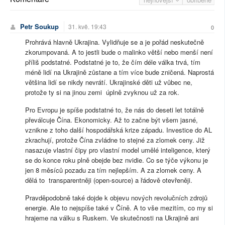
Petr Soukup
31. kvě. 19:43
0
Prohrává hlavně Ukrajina. Vylidňuje se a je pořád neskutečně
zkorumpovaná. A to jestli bude o malinko větší nebo menší není
příliš podstatné. Podstatné je to, že čím déle válka trvá, tím
méně lidí na Ukrajině zůstane a tím více bude zničená. Naprostá
většina lidí se nikdy nevrátí. Ukrajinské děti už vůbec ne,
protože ty si na jinou zemi úplně zvyknou už za rok.
Pro Evropu je spíše podstatné to, že nás do deseti let totálně
převálcuje Čína. Ekonomicky. Až to začne být všem jasné,
vznikne z toho další hospodářská krize západu. Investice do AL
zkrachují, protože Čína zvládne to stejné za zlomek ceny. Již
nasazuje vlastní čipy pro vlastní model umělé inteligence, který
se do konce roku plně obejde bez nvidie. Co se týče výkonu je
jen 8 měsíců pozadu za tím nejlepším. A za zlomek ceny. A
dělá to transparentněji (open-source) a řádově otevřeněji.
Pravděpodobně také dojde k objevu nových revolučních zdrojů
energie. Ale to nejspíše také v Číně. A to vše mezitím, co my si
hrajeme na válku s Ruskem. Ve skutečnosti na Ukrajině ani