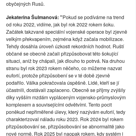
obyčejných Rusů.
Jekaterina Šulmanová: "
Pokud se podíváme na trend
od roku 2022, vidíme, jak byl rok 2022 rokem šoku.
Začátek takzvané speciální vojenské operace byl zjevně
velkým překvapením, zejména když začala mobilizace.
Tehdy dosáhla úroveň úzkosti rekordních hodnot. Ruští
občané se obecně začali přizpůsobovat této šokující
situaci, aniž by chápali, jak dlouho to potrvá. Na druhou
stranu byl rok 2023 rokem něčeho, co můžeme nazvat
euforií, protože přizpůsobení se v té době zjevně
podařilo. Válka pokračovala úspěšně. Lidé, kteří se jí
účastnili, dostávali zaplaceno. Obecně se příjmy zvýšily
díky vyšším mzdám vypláceným vojensko-průmyslovým
komplexem a souvisejícími odvětvími. Tento pocit
poněkud nepřiměřené úlevy, který nazývám euforií, tedy
charakterizoval náladu roku 2023. Rok 2024 byl rokem
přizpůsobování se, přizpůsobování se abnormalitě jako
nové normě. Rok 2025 byl naopak rokem, kdy systém i