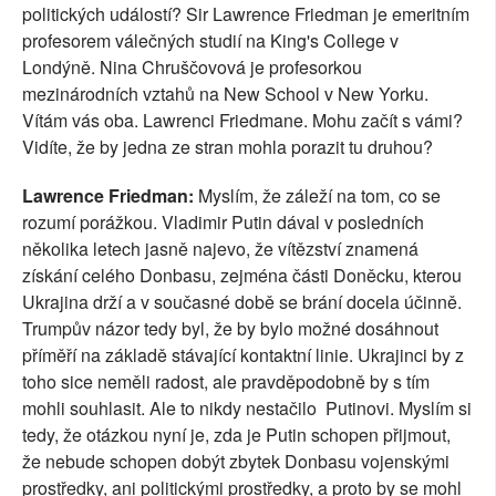
politických událostí? Sir Lawrence Friedman je emeritním
profesorem válečných studií na King's College v
Londýně. Nina Chruščovová je profesorkou
mezinárodních vztahů na New School v New Yorku.
Vítám vás oba. Lawrenci Friedmane. Mohu začít s vámi?
Vidíte, že by jedna ze stran mohla porazit tu druhou?
Lawrence Friedman:
Myslím, že záleží na tom, co se
rozumí porážkou. Vladimir Putin dával v posledních
několika letech jasně najevo, že vítězství znamená
získání celého Donbasu, zejména části Doněcku, kterou
Ukrajina drží a v současné době se brání docela účinně.
Trumpův názor tedy byl, že by bylo možné dosáhnout
příměří na základě stávající kontaktní linie. Ukrajinci by z
toho sice neměli radost, ale pravděpodobně by s tím
mohli souhlasit. Ale to nikdy nestačilo Putinovi. Myslím si
tedy, že otázkou nyní je, zda je Putin schopen přijmout,
že nebude schopen dobýt zbytek Donbasu vojenskými
prostředky, ani politickými prostředky, a proto by se mohl