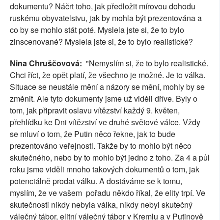
dokumentu? Náčrt toho, jak předložit mírovou dohodu
ruskému obyvatelstvu, jak by mohla být prezentována a
co by se mohlo stát poté. Myslela jste si, že to bylo
zinscenované? Myslela jste si, že to bylo realistické?
Nina Chruščovová:
"Nemyslím si, že to bylo realistické.
Chci říct, že opět platí, že všechno je možné. Je to válka.
Situace se neustále mění a názory se mění, mohly by se
změnit. Ale tyto dokumenty jsme už viděli dříve. Byly o
tom, jak připravit oslavu vítězství každý 9. květen,
přehlídku ke Dni vítězství ve druhé světové válce. Vždy
se mluví o tom, že Putin něco řekne, jak to bude
prezentováno veřejnosti. Takže by to mohlo být něco
skutečného, nebo by to mohlo být jedno z toho. Za 4 a půl
roku jsme viděli mnoho takových dokumentů o tom, jak
potenciálně prodat válku. A dostáváme se k tomu,
myslím, že ve vašem pořadu někdo říkal, že elity trpí. Ve
skutečnosti nikdy nebyla válka, nikdy nebyl skutečný
válečný tábor, elitní válečný tábor v Kremlu a v Putinově