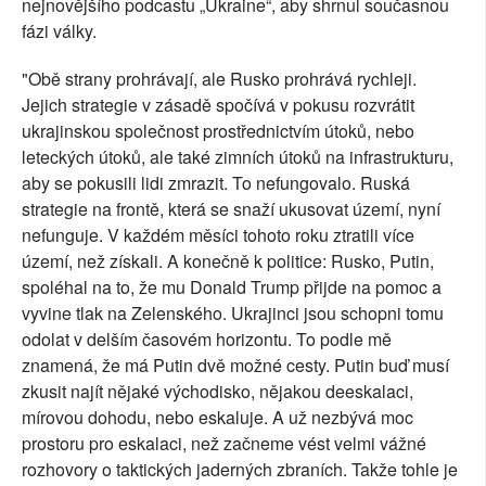
nejnovějšího podcastu „Ukraine“, aby shrnul současnou
fázi války.
"Obě strany prohrávají, ale Rusko prohrává rychleji.
Jejich strategie v zásadě spočívá v pokusu rozvrátit
ukrajinskou společnost prostřednictvím útoků, nebo
leteckých útoků, ale také zimních útoků na infrastrukturu,
aby se pokusili lidi zmrazit. To nefungovalo. Ruská
strategie na frontě, která se snaží ukusovat území, nyní
nefunguje. V každém měsíci tohoto roku ztratili více
území, než získali. A konečně k politice: Rusko, Putin,
spoléhal na to, že mu Donald Trump přijde na pomoc a
vyvine tlak na Zelenského. Ukrajinci jsou schopni tomu
odolat v delším časovém horizontu. To podle mě
znamená, že má Putin dvě možné cesty. Putin buď musí
zkusit najít nějaké východisko, nějakou deeskalaci,
mírovou dohodu, nebo eskaluje. A už nezbývá moc
prostoru pro eskalaci, než začneme vést velmi vážné
rozhovory o taktických jaderných zbraních. Takže tohle je