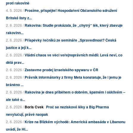
proti rakovině
4. 5. 2026 /
Prosíme, přispějte! Hospodaření Občanského sdružení
Britské listy z...
2. 6. 2026 /
Rakovina: Studie prokázala, že „chytrý“ lék, který zbavuje
rakovinn...
2. 6. 2026 /
Příspěvky řečníků ze semináře „Spravedlnost? Česká
justice a její k...
2. 6. 2026 /
Vládní chaos ve věci veřejnoprávních médií: Levá neví, co
dělá prav...
2. 6. 2026 /
Zastavme prodej izraelského spywaru v ČR
2. 6. 2026 /
Právník informátorky z firmy Meta konstatuje, že i jemu je
bráněno ...
2. 6. 2026 /
Rakovina je dnes příběhem o dobrém, špatném i ošklivém –
ale také o...
2. 6. 2026 /
Boris Cvek
Proč se neziskové léky a Big Pharma
nevylučují, právě naopak
2. 6. 2026 /
Krize na Blízkém východě: Americká ambasáda v Libanonu
uvádí, že Hi...