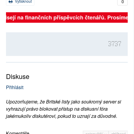
0
Vytisknout
isejí na finančních příspěvcích čtenářů. Prosíme, přis
3737
Diskuse
Přihlásit
Upozorňujeme, že Britské listy jako soukromý server si
vyhrazují právo blokovat přístup na diskusní fóra
jakémukoliv diskutérovi, pokud to uznají za důvodné.
Komentáře
nejnovější
oblíbené