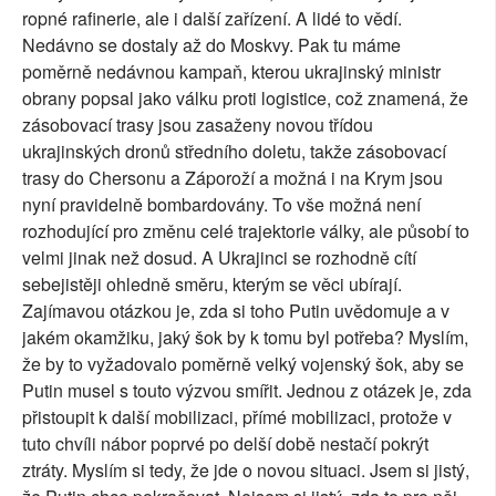
ropné rafinerie, ale i další zařízení. A lidé to vědí.
Nedávno se dostaly až do Moskvy. Pak tu máme
poměrně nedávnou kampaň, kterou ukrajinský ministr
obrany popsal jako válku proti logistice, což znamená, že
zásobovací trasy jsou zasaženy novou třídou
ukrajinských dronů středního doletu, takže zásobovací
trasy do Chersonu a Záporoží a možná i na Krym jsou
nyní pravidelně bombardovány. To vše možná není
rozhodující pro změnu celé trajektorie války, ale působí to
velmi jinak než dosud. A Ukrajinci se rozhodně cítí
sebejistěji ohledně směru, kterým se věci ubírají.
Zajímavou otázkou je, zda si toho Putin uvědomuje a v
jakém okamžiku, jaký šok by k tomu byl potřeba? Myslím,
že by to vyžadovalo poměrně velký vojenský šok, aby se
Putin musel s touto výzvou smířit. Jednou z otázek je, zda
přistoupit k další mobilizaci, přímé mobilizaci, protože v
tuto chvíli nábor poprvé po delší době nestačí pokrýt
ztráty. Myslím si tedy, že jde o novou situaci. Jsem si jistý,