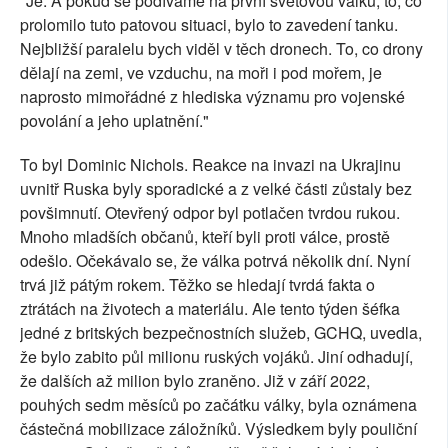
"Je. A pokud se podíváme na první světovou válku, to, co
prolomilo tuto patovou situaci, bylo to zavedení tanku.
Nejbližší paralelu bych viděl v těch dronech. To, co drony
dělají na zemi, ve vzduchu, na moři i pod mořem, je
naprosto mimořádné z hlediska významu pro vojenské
povolání a jeho uplatnění."
To byl Dominic Nichols. Reakce na invazi na Ukrajinu
uvnitř Ruska byly sporadické a z velké části zůstaly bez
povšimnutí. Otevřený odpor byl potlačen tvrdou rukou.
Mnoho mladších občanů, kteří byli proti válce, prostě
odešlo. Očekávalo se, že válka potrvá několik dní. Nyní
trvá již pátým rokem. Těžko se hledají tvrdá fakta o
ztrátách na životech a materiálu. Ale tento týden šéfka
jedné z britských bezpečnostních služeb, GCHQ, uvedla,
že bylo zabito půl milionu ruských vojáků. Jiní odhadují,
že dalších až milion bylo zraněno. Již v září 2022,
pouhých sedm měsíců po začátku války, byla oznámena
částečná mobilizace záložníků. Výsledkem byly pouliční