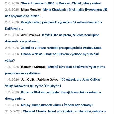
2. 6. 2026 /
Steve Rosenberg, BBC, z Moskvy: Článek, který zmizel
2. 6. 2026 /
Milan Mundier
Mona Khademi: Íránci mají k Evropanům blíž
než obyvatelé ostatních ...
2. 6. 2026 /
Google žádá o povolení k vypuštění 32 milionů komárů v
Kalifornii a...
2. 6. 2026 /
Jiří Hlavenka
Když AI lže ne proto, že ještě není úplně
dokonalá, ale protože to ...
2. 6. 2026 /
Zelení se v Praze rozhodli pro spolupráci s Prahou Sobě
1. 6. 2026 /
Channl 4 News: Hrozí na Blízkém východě nyní totální
válka?
1. 6. 2026 /
Bohumil Kartous
Britské listy jako celoživotní výlet mimo
provinční český diskurs
1. 6. 2026 /
Jan Čulík
,
Fabiano Golgo
100 otázek pro Jana Čulíka:
Velký rozhovor k 30. výročí Britských l...
1. 6. 2026 /
Krize na Blízkém východě: Kuvajt hlásí útok raketami a
drony, zatím...
1. 6. 2026 /
Měl by Trump ukončit válku s Íránem bez dohody?
31. 5. 2026 /
Channel 4 News: Izrael útočí daleko v Libanonu, dohoda o