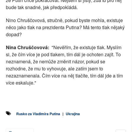
že Putin chce pokračovat. Nejsem si jistý, zda to pro něj
bude tak snadné, jak předpokládá.
Nino Chruščovová, stručně, pokud byste mohla, existuje
něco jako tlak na prezidenta Putina? Má tento tlak nějaký
dopad?
Nina Chruščovová:
"Nevěřím, že existuje tlak. Myslím
si, že čím více je pod tlakem, tím dál je ochoten zajít. To
neznamená, že nemůže změnit názor, pokud se
rozhodne, že mu to vyhovuje, ale zatím jsem to
nezaznamenala. Čím více na něj tlačíte, tím dál jde a tím
více eskaluje."
Rusko za Vladimíra Putina
|
Ukrajina