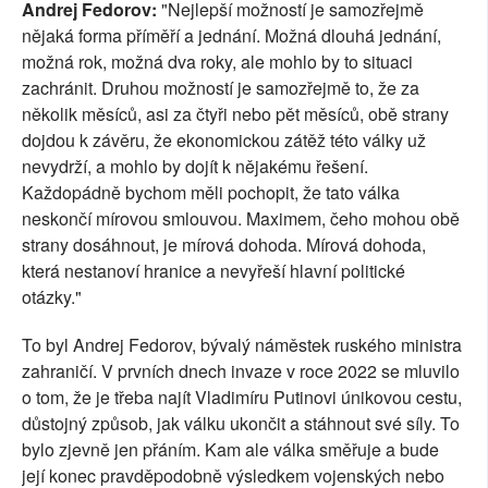
Andrej Fedorov:
"Nejlepší možností je samozřejmě
nějaká forma příměří a jednání. Možná dlouhá jednání,
možná rok, možná dva roky, ale mohlo by to situaci
zachránit. Druhou možností je samozřejmě to, že za
několik měsíců, asi za čtyři nebo pět měsíců, obě strany
dojdou k závěru, že ekonomickou zátěž této války už
nevydrží, a mohlo by dojít k nějakému řešení.
Každopádně bychom měli pochopit, že tato válka
neskončí mírovou smlouvou. Maximem, čeho mohou obě
strany dosáhnout, je mírová dohoda. Mírová dohoda,
která nestanoví hranice a nevyřeší hlavní politické
otázky."
To byl Andrej Fedorov, bývalý náměstek ruského ministra
zahraničí. V prvních dnech invaze v roce 2022 se mluvilo
o tom, že je třeba najít Vladimíru Putinovi únikovou cestu,
důstojný způsob, jak válku ukončit a stáhnout své síly. To
bylo zjevně jen přáním. Kam ale válka směřuje a bude
její konec pravděpodobně výsledkem vojenských nebo