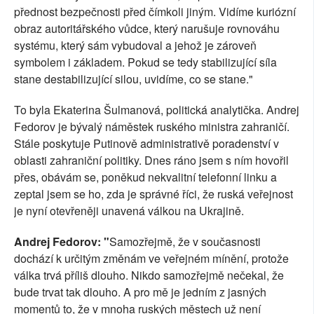
přednost bezpečnosti před čímkoli jiným. Vidíme kuriózní
obraz autoritářského vůdce, který narušuje rovnováhu
systému, který sám vybudoval a jehož je zároveň
symbolem i základem. Pokud se tedy stabilizující síla
stane destabilizující silou, uvidíme, co se stane."
To byla Ekaterina Šulmanová, politická analytička. Andrej
Fedorov je bývalý náměstek ruského ministra zahraničí.
Stále poskytuje Putinově administrativě poradenství v
oblasti zahraniční politiky. Dnes ráno jsem s ním hovořil
přes, obávám se, poněkud nekvalitní telefonní linku a
zeptal jsem se ho, zda je správné říci, že ruská veřejnost
je nyní otevřeněji unavená válkou na Ukrajině.
Andrej Fedorov: "
Samozřejmě, že v současnosti
dochází k určitým změnám ve veřejném mínění, protože
válka trvá příliš dlouho. Nikdo samozřejmě nečekal, že
bude trvat tak dlouho. A pro mě je jedním z jasných
momentů to, že v mnoha ruských městech už není