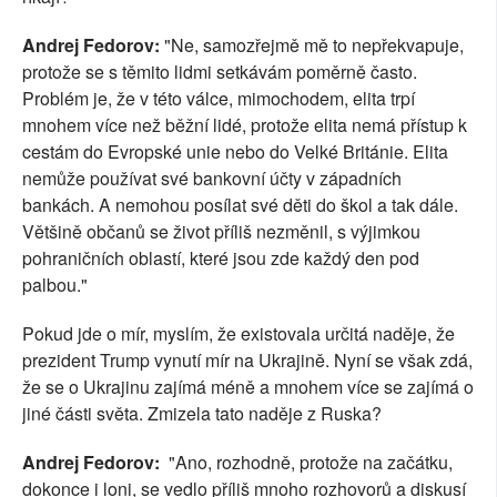
Andrej Fedorov:
"Ne, samozřejmě mě to nepřekvapuje,
protože se s těmito lidmi setkávám poměrně často.
Problém je, že v této válce, mimochodem, elita trpí
mnohem více než běžní lidé, protože elita nemá přístup k
cestám do Evropské unie nebo do Velké Británie. Elita
nemůže používat své bankovní účty v západních
bankách. A nemohou posílat své děti do škol a tak dále.
Většině občanů se život příliš nezměnil, s výjimkou
pohraničních oblastí, které jsou zde každý den pod
palbou."
Pokud jde o mír, myslím, že existovala určitá naděje, že
prezident Trump vynutí mír na Ukrajině. Nyní se však zdá,
že se o Ukrajinu zajímá méně a mnohem více se zajímá o
jiné části světa. Zmizela tato naděje z Ruska?
Andrej Fedorov:
"Ano, rozhodně, protože na začátku,
dokonce i loni, se vedlo příliš mnoho rozhovorů a diskusí