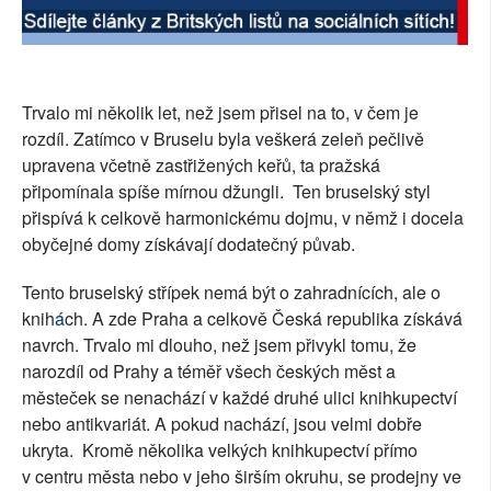
Trvalo mi několik let, než jsem přisel na to, v čem je
rozdíl. Zatímco v Bruselu byla veškerá zeleň pečlivě
upravena včetně zastřižených keřů, ta pražská
připomínala spíše mírnou džungli.
Ten bruselský styl
přispívá k celkově harmonickému dojmu, v němž i docela
obyčejné domy získávají dodatečný půvab.
Tento bruselský střípek nemá být o zahradnících, ale o
knih
á
ch. A zde Praha a celkově Česká republika získává
navrch. Trvalo mi dlouho, než jsem přivykl tomu, že
narozdíl od Prahy a téměř všech českých měst a
městeček se nenachází v každé druhé ulici knihkupectví
nebo antikvariát. A pokud nachází, jsou velmi dobře
ukryta.
Kromě několika velkých knihkupectví přímo
v centru města nebo v jeho širším okruhu, se prodejny ve