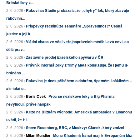
Britské listy z...
2. 6. 2026 /
Rakovina: Studie prokázala, že „chytrý“ lék, který zbavuje
rakovinn...
2. 6. 2026 /
Příspěvky řečníků ze semináře „Spravedlnost? Česká
justice a její k...
2. 6. 2026 /
Vládní chaos ve věci veřejnoprávních médií: Levá neví, co
dělá prav...
2. 6. 2026 /
Zastavme prodej izraelského spywaru v ČR
2. 6. 2026 /
Právník informátorky z firmy Meta konstatuje, že i jemu je
bráněno ...
2. 6. 2026 /
Rakovina je dnes příběhem o dobrém, špatném i ošklivém –
ale také o...
2. 6. 2026 /
Boris Cvek
Proč se neziskové léky a Big Pharma
nevylučují, právě naopak
2. 6. 2026 /
Krize na Blízkém východě: Americká ambasáda v Libanonu
uvádí, že Hi...
2. 6. 2026 /
Steve Rosenberg, BBC, z Moskvy: Článek, který zmizel
2. 6. 2026 /
Milan Mundier
Mona Khademi: Íránci mají k Evropanům blíž