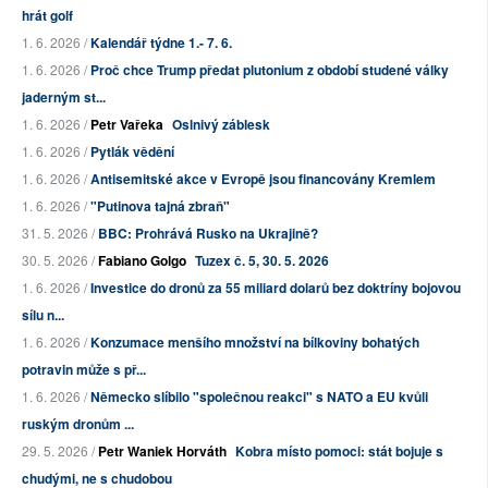
hrát golf
1. 6. 2026 /
Kalendář týdne 1.- 7. 6.
1. 6. 2026 /
Proč chce Trump předat plutonium z období studené války
jaderným st...
1. 6. 2026 /
Petr Vařeka
Oslnivý záblesk
1. 6. 2026 /
Pytlák vědění
1. 6. 2026 /
Antisemitské akce v Evropě jsou financovány Kremlem
1. 6. 2026 /
"Putinova tajná zbraň"
31. 5. 2026 /
BBC: Prohrává Rusko na Ukrajině?
30. 5. 2026 /
Fabiano Golgo
Tuzex č. 5, 30. 5. 2026
1. 6. 2026 /
Investice do dronů za 55 miliard dolarů bez doktríny bojovou
sílu n...
1. 6. 2026 /
Konzumace menšího množství na bílkoviny bohatých
potravin může s př...
1. 6. 2026 /
Německo slíbilo "společnou reakci" s NATO a EU kvůli
ruským dronům ...
29. 5. 2026 /
Petr Waniek Horváth
Kobra místo pomoci: stát bojuje s
chudými, ne s chudobou