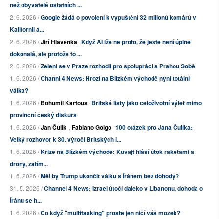
než obyvatelé ostatních ...
2. 6. 2026 /
Google žádá o povolení k vypuštění 32 milionů komárů v
Kalifornii a...
2. 6. 2026 /
Jiří Hlavenka
Když AI lže ne proto, že ještě není úplně
dokonalá, ale protože to ...
2. 6. 2026 /
Zelení se v Praze rozhodli pro spolupráci s Prahou Sobě
1. 6. 2026 /
Channl 4 News: Hrozí na Blízkém východě nyní totální
válka?
1. 6. 2026 /
Bohumil Kartous
Britské listy jako celoživotní výlet mimo
provinční český diskurs
1. 6. 2026 /
Jan Čulík
,
Fabiano Golgo
100 otázek pro Jana Čulíka:
Velký rozhovor k 30. výročí Britských l...
1. 6. 2026 /
Krize na Blízkém východě: Kuvajt hlásí útok raketami a
drony, zatím...
1. 6. 2026 /
Měl by Trump ukončit válku s Íránem bez dohody?
31. 5. 2026 /
Channel 4 News: Izrael útočí daleko v Libanonu, dohoda o
Íránu se h...
1. 6. 2026 /
Co když "multitasking" prostě jen ničí váš mozek?