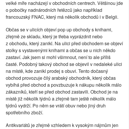
velké míře nacházejí v obchodních centrech. Většinou jde
o pobočky nadnárodních řetězců jako například
francouzský FNAC, který má několik obchodů i v Belgii.
Občas se v ulicích objeví pop up obchody s knihami,
zřejmě ze skladu, který je třeba vyprázdnit nebo
z obchodu, který zanikl. Na ulici před obchodem se objeví
stolky s vystavenými knihami a občas se u nich někdo
zastaví. Jak jsem si mohl všimnout, není to ale příliš
časté. Podobný takový obchod se objevil v nedaleké ulici
na místě, kde zanikl prodej s obuvi. Tento dočasný
obchod provozuje čilý arabský obchodník, který občas
vybíhá před obchod a povzbuzuje k nákupu několik málo
zákazníků, kteří se před obchod zastavili. Obchod je na
místě již několik týdnů a zřejmě tam ještě několik málo
týdnů vydrží. Po něm se vrátí obuv nebo jiný druh
spotřebního zboží.
Antikvariátů je zřejmě vzhledem k vysokým nájmům jen