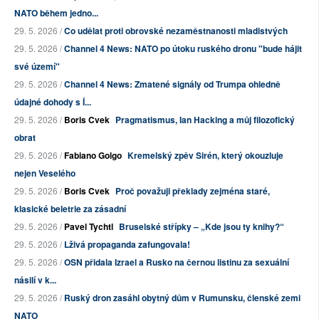
NATO během jedno...
29. 5. 2026 /
Co udělat proti obrovské nezaměstnanosti mladistvých
29. 5. 2026 /
Channel 4 News: NATO po útoku ruského dronu "bude hájit
své území"
29. 5. 2026 /
Channel 4 News: Zmatené signály od Trumpa ohledně
údajné dohody s Í...
29. 5. 2026 /
Boris Cvek
Pragmatismus, Ian Hacking a můj filozofický
obrat
29. 5. 2026 /
Fabiano Golgo
Kremelský zpěv Sirén, který okouzluje
nejen Veselého
29. 5. 2026 /
Boris Cvek
Proč považuji překlady zejména staré,
klasické beletrie za zásadní
29. 5. 2026 /
Pavel Tychtl
Bruselské střípky – „Kde jsou ty knihy?“
29. 5. 2026 /
Lživá propaganda zafungovala!
29. 5. 2026 /
OSN přidala Izrael a Rusko na černou listinu za sexuální
násilí v k...
29. 5. 2026 /
Ruský dron zasáhl obytný dům v Rumunsku, členské zemi
NATO