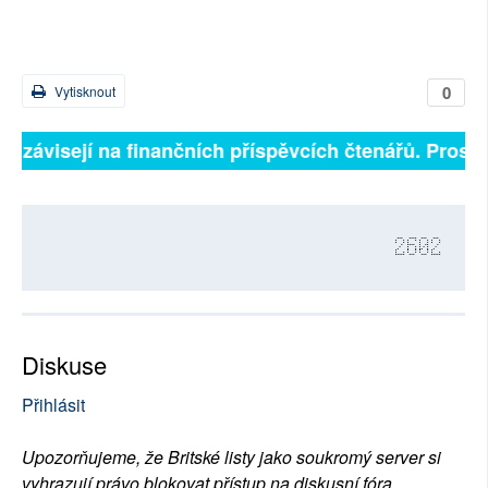
0
Vytisknout
ně závisejí na finančních příspěvcích čtenářů. Prosíme
2602
Diskuse
Přihlásit
Upozorňujeme, že Britské listy jako soukromý server si
vyhrazují právo blokovat přístup na diskusní fóra