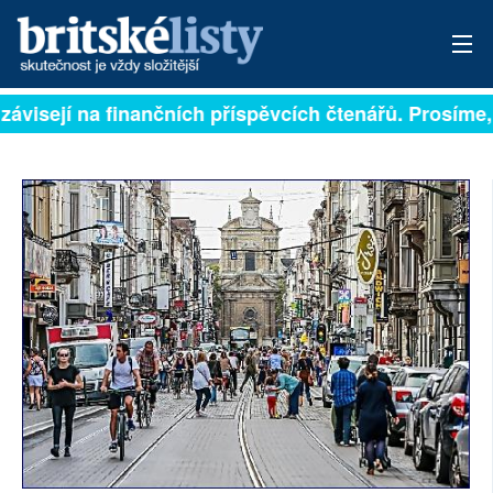
závisejí na finančních příspěvcích čtenářů. Prosíme, 
PŘIHLÁSIT
AKTUÁLNÍ VYDÁNÍ
ARCHIV
ROZHOVORY
TÉMATA
NEJČTENĚJŠÍ ZA 7 DNÍ
AUTOŘI
PŘÍSPĚVKY NA PROVOZ