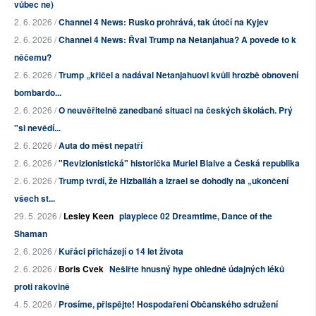
vůbec ne)
2. 6. 2026 /
Channel 4 News: Rusko prohrává, tak útočí na Kyjev
2. 6. 2026 /
Channel 4 News: Řval Trump na Netanjahua? A povede to k
něčemu?
2. 6. 2026 /
Trump „křičel a nadával Netanjahuovi kvůli hrozbě obnovení
bombardo...
2. 6. 2026 /
O neuvěřitelně zanedbané situaci na českých školách. Prý
"si nevědí...
2. 6. 2026 /
Auta do měst nepatří
2. 6. 2026 /
"Revizionistická" historička Muriel Blaive a Česká republika
2. 6. 2026 /
Trump tvrdí, že Hizballáh a Izrael se dohodly na „ukončení
všech st...
29. 5. 2026 /
Lesley Keen
playpiece 02 Dreamtime, Dance of the
Shaman
2. 6. 2026 /
Kuřáci přicházejí o 14 let života
2. 6. 2026 /
Boris Cvek
Nešiřte hnusný hype ohledně údajných léků
proti rakovině
4. 5. 2026 /
Prosíme, přispějte! Hospodaření Občanského sdružení