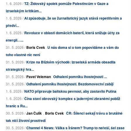
1. 6. 2026 /
TZ: Židovský spolek pomůže Palestincům v Gaze a
izraelským kritikům...
1. 6. 2026 /
AI způsobuje, že se žurnalistický jazyk stává repetitivním a
předví...
1. 6. 2026 /
Revoluce v oblasti domácích baterií, která snižuje účty za
energii…...
31. 5. 2026 /
Boris Cvek
U nás doma si o tom popovídáme a vám do
toho vlastně nic není
31. 5. 2026 /
Krize na Blízkém východě: Izraelská armáda obsadila
strategický hra...
31. 5. 2026 /
Pavel Veleman
Odhalení pomníku lhostejnosti ...
31. 5. 2026 /
Odhalení pomníku lhostejnosti. Bezdomovectví zabíjí
1. 6. 2026 /
NATO připravuje baltskou pevnost, aby zastavilo Putina
1. 6. 2026 /
Čína staví obrovský komplex s jadernými zbraněmi poblíž
hranic s Ru...
30. 5. 2026 /
Jan Čulík
,
Boris Cvek
ČR: Šílenci sekají trávu a brutálně
tak ničí životní prostředí
30. 5. 2026 /
Channel 4 News: Válka s Íránem? Trump to neřeší, šel zase