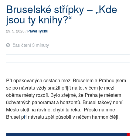
Bruselské střípky – „Kde
SOCIÁLNÍ SÍTĚ
jsou ty knihy?“
RUBRIKY
29. 5. 2026 /
Pavel Tychtl
PLNÁ VERZE STRÁNEK
čas čtení 3 minuty
Při opakovaných cestách mezi Bruselem a Prahou jsem
se po návratu vždy snažil přijít na to, v čem je mezi
oběma městy rozdíl. Bylo zřejmé, že Praha je městem
úchvatných panoramat a horizontů. Brusel takový není.
Město stoji na rovině, chybí tu řeka.
Přesto na mne
Brusel p
ř
i návratu zpět působil v něčem harmoničtěji.