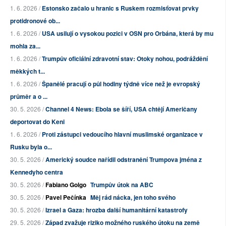
1. 6. 2026 /
Estonsko začalo u hranic s Ruskem rozmisťovat prvky
protidronové ob...
1. 6. 2026 /
USA usilují o vysokou pozici v OSN pro Orbána, která by mu
mohla za...
1. 6. 2026 /
Trumpův oficiální zdravotní stav: Otoky nohou, podráždění
měkkých t...
1. 6. 2026 /
Španělé pracují o půl hodiny týdně více než je evropský
průměr a o ...
30. 5. 2026 /
Channel 4 News: Ebola se šíří, USA chtějí Američany
deportovat do Keni
1. 6. 2026 /
Proti zástupci vedoucího hlavní muslimské organizace v
Rusku byla o...
30. 5. 2026 /
Americký soudce nařídil odstranění Trumpova jména z
Kennedyho centra
30. 5. 2026 /
Fabiano Golgo
Trumpův útok na ABC
30. 5. 2026 /
Pavel Pečínka
Měj rád nácka, jen toho svého
30. 5. 2026 /
Izrael a Gaza: hrozba další humanitární katastrofy
29. 5. 2026 /
Západ zvažuje riziko možného ruského útoku na země