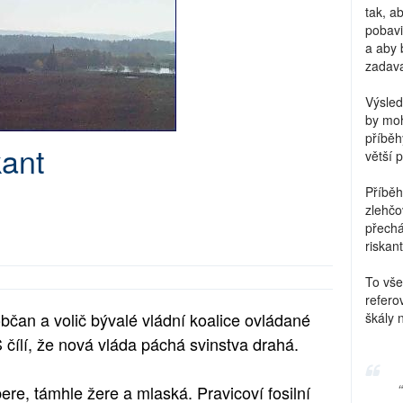
tak, a
pobavi
a aby 
zadava
Výsled
by moh
příběh
kant
větší 
Příběh
zlehčo
přechá
riskant
To vše
refero
čan a volič bývalé vládní koalice ovládané
škály 
čílí, že nová vláda páchá svinstva drahá.
re, támhle žere a mlaská. Pravicoví fosilní