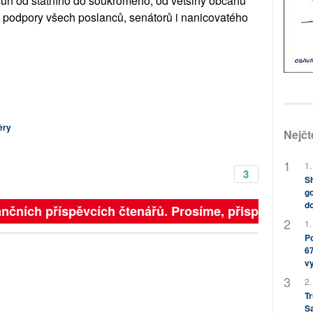
esun od státního do soukromého, od většiny občanů
za podpory všech poslanců, senátorů i nanicovatého
ěry
Nejčt
1.
3
Sh
go
do
finančních příspěvcích čtenářů. Prosíme, přispějte. ➥
1.
Po
67
v
2.
Tr
S