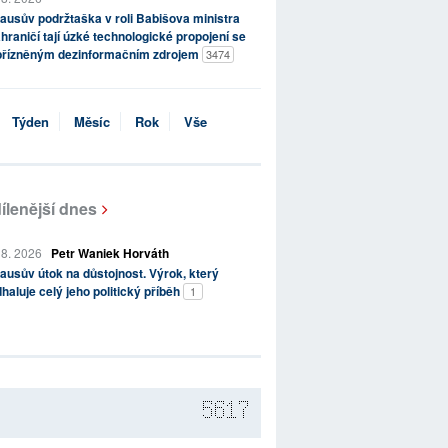
ausův podržtaška v roli Babišova ministra
hraničí tají úzké technologické propojení se
přízněným dezinformačním zdrojem
3474
Týden
Měsíc
Rok
Vše
ílenější dnes
 8. 2026
Petr Waniek Horváth
ausův útok na důstojnost. Výrok, který
haluje celý jeho politický příběh
1
5617