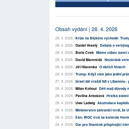
Obsah vydání | 28. 4. 2026
28. 4. 2026 /
Krize na Blízkém východě: Trump 
28. 4. 2026 /
Daniel Veselý
Debata o veřejnop
28. 4. 2026 /
Boris Cvek
Máme vůbec šanci d
28. 4. 2026 /
David Marenčák
Nezávislá veře
28. 4. 2026 /
Jiří Hlavenka
O obřích fénech
28. 4. 2026 /
Trump: Když vám jako jediní přát
27. 4. 2026 /
Izrael dál vraždí lidi v Libanonu 
28. 4. 2026 /
Milan Kohout
Děti mají důvody 
28. 4. 2026 /
Pavlína Antošová
Hrstka stateč
28. 4. 2026 /
Uwe Ladwig
Akumulace kapitálu 
28. 4. 2026 /
Ministerstvo zahraničí tvrdí, že U
28. 4. 2026 /
Írán: IRGC trvá na kontrole Horm
24. 4. 2026 /
Dar pro finančně přispívající čte