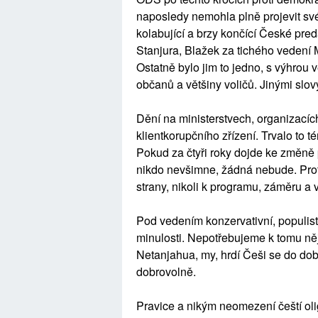
naposledy nemohla plně projevit sv
kolabující a brzy končící České predá
Stanjura, Blažek za tichého vedení
Ostatně bylo jim to jedno, s výhrou 
občanů a většiny voličů. Jinými slovy
Dění na ministerstvech, organizacích,
klientkorupčního zřízení. Trvalo to t
Pokud za čtyři roky dojde ke změně p
nikdo nevšimne, žádná nebude. Prot
strany, nikoli k programu, záměru a v
Pod vedením konzervativní, populist
minulosti. Nepotřebujeme k tomu něj
Netanjahua, my, hrdí Češi se do d
dobrovolně.
Pravice a nikým neomezení čeští ol