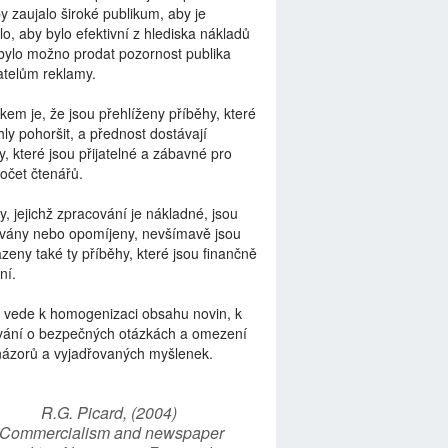
by zaujalo široké publikum, aby je
lo, aby bylo efektivní z hlediska nákladů
bylo možno prodat pozornost publika
telům reklamy.
kem je, že jsou přehlíženy příběhy, které
ly pohoršit, a přednost dostávají
y, které jsou přijatelné a zábavné pro
počet čtenářů.
y, jejichž zpracování je nákladné, jsou
vány nebo opomíjeny, nevšímavě jsou
zeny také ty příběhy, které jsou finančně
ní.
 vede k homogenizaci obsahu novin, k
vání o bezpečných otázkách a omezení
názorů a vyjadřovaných myšlenek.
R.G. Picard, (2004)
“Commercialism and newspaper