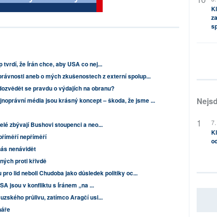
Kl
za
s
tvrdí, že Írán chce, aby USA co nej...
rávnosti aneb o mých zkušenostech z externí spolup...
ozvědět se pravdu o výdajích na obranu?
Nejsd
jnoprávní média jsou krásný koncept – škoda, že jsme ...
7.
elé zbývají Bushovi stoupenci a neo...
Kl
- příměří nepříměří
od
nás nenávidět
ných proti křivdě
pro lid neboli Chudoba jako důsledek politiky oc...
SA jsou v konfliktu s Íránem „na ...
uzského průlivu, zatímco Aragčí usi...
náře