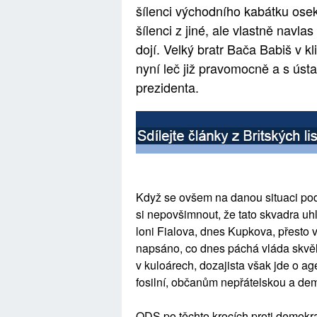
šílenci východního kabátku oseká
šílenci z jiné, ale vlastně navlas
dojí. Velký bratr Bača Babiš v k
nyní leč již pravomocně a s ús
prezidenta.
Když se ovšem na danou situaci p
si nepovšimnout, že tato skvadra uhl
loni Fialova, dnes Kupkova, přesto 
napsáno, co dnes páchá vláda skvěl
v kuloárech, dozajista však jde o a
fosilní, občanům nepřátelskou a dem
ODS po těchto krocích proti demokrac