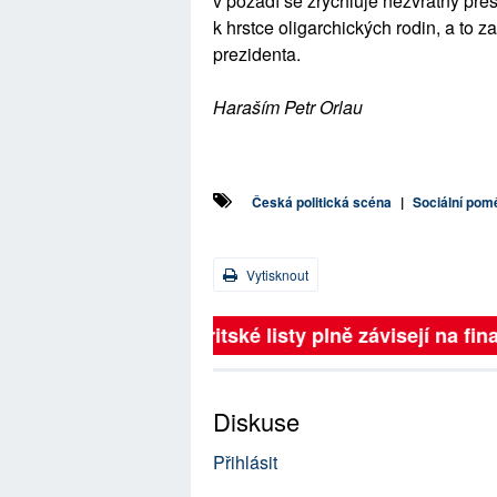
v pozadí se zrychluje nezvratný př
k hrstce oligarchických rodin, a to 
prezidenta.
Haraším Petr Orlau
Česká politická scéna
|
Sociální pom
Vytisknout
Britské listy plně závisejí na 
Diskuse
Přihlásit