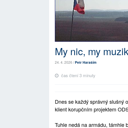
My nic, my muzi
24. 4. 2026 /
Petr Haraším
čas čtení 3 minuty
Dnes se každý správný slušný ob
klient korupčním projektem ODS 
Tuhle nedá na armádu, támhle be