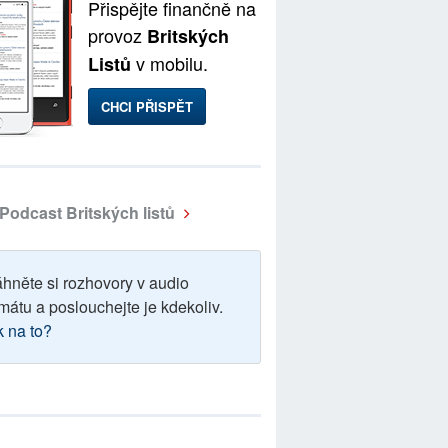
Přispějte finančně na
provoz
Britských
v mobilu.
Listů
CHCI PŘISPĚT
Podcast Britských listů
áhněte si rozhovory v audio
mátu a poslouchejte je kdekoliv.
k na to?