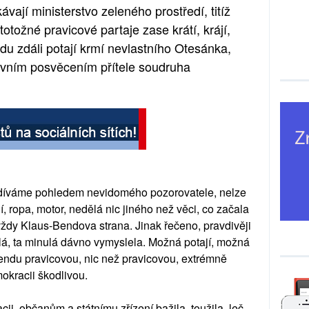
vají ministerstvo zeleného prostředí, titíž
 totožné pravicové partaje zase krátí, krájí,
lidu zdáli potají krmí nevlastního Otesánka,
tavním posvěcením přítele soudruha
odíváme pohledem nevidomého pozorovatele, nelze
í, ropa, motor, nedělá nic jiného než věci, co začala
vždy Klaus-Bendova strana. Jinak řečeno, pravdivěji
á, ta minulá dávno vymyslela. Možná potají, možná
gendu pravicovou, nic než pravicovou, extrémně
okracii škodlivou.
ii, občanům a státnímu zřízení bažila, toužila, leč