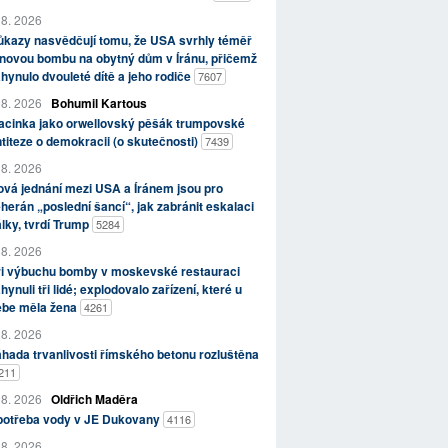
 8. 2026
kazy nasvědčují tomu, že USA svrhly téměř
novou bombu na obytný dům v Íránu, přičemž
hynulo dvouleté dítě a jeho rodiče
7607
 8. 2026
Bohumil Kartous
acinka jako orwellovský pěšák trumpovské
titeze o demokracii (o skutečnosti)
7439
 8. 2026
vá jednání mezi USA a Íránem jsou pro
herán „poslední šancí“, jak zabránit eskalaci
lky, tvrdí Trump
5284
 8. 2026
ři výbuchu bomby v moskevské restauraci
hynuli tři lidé; explodovalo zařízení, které u
ebe měla žena
4261
 8. 2026
hada trvanlivosti římského betonu rozluštěna
211
 8. 2026
Oldřich Maděra
potřeba vody v JE Dukovany
4116
 8. 2026