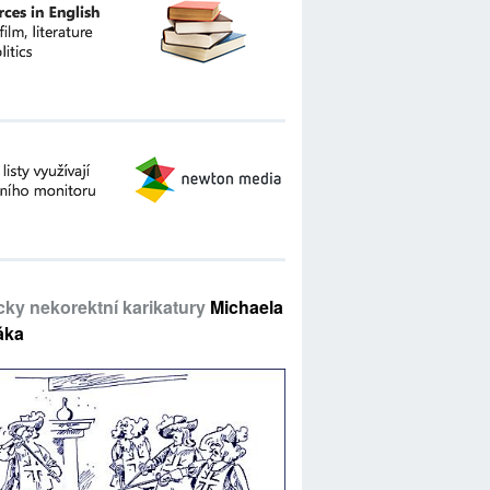
icky nekorektní karikatury
Michaela
áka