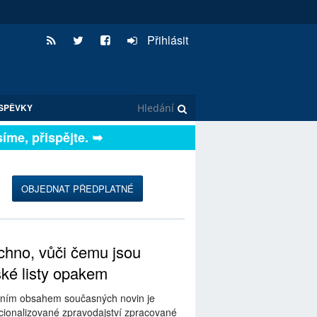
Přihlásit
SPĚVKY
e, přispějte. ➥
OBJEDNAT PŘEDPLATNÉ
hno, vůči čemu jsou
ské listy opakem
ním obsahem současných novin je
ionalizované zpravodajství zpracované