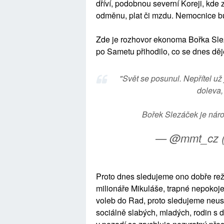
dříví, podobnou severní Koreji, kde 
odměnu, plat či mzdu. Nemocnice b
Zde je rozhovor ekonoma Bořka Slez
po Sametu přihodilo, co se dnes dě
"Svět se posunul. Nepřítel už
doleva,
Bořek Slezáček je nár
— @mmt_cz 
Proto dnes sledujeme ono dobře rež
milionáře Mikuláše, trapné nepokoj
voleb do Rad, proto sledujeme neus
sociálně slabých, mladých, rodin s 