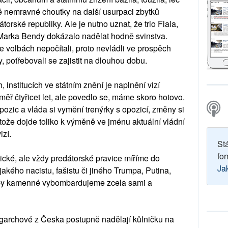
é nemravné choutky na další usurpaci zbytků
torské republiky. Ale je nutno uznat, že trio Fiala,
 Marka Bendy dokázalo nadělat hodně svinstva.
ve volbách nepočítali, proto nevládli ve prospěch
, potřebovali se zajistit na dlouhou dobu.
 institucích ve státním znění je naplnění vizí
éměř čtyřicet let, ale povedlo se, máme skoro hotovo.
ozic a vláda si vymění trenýrky s opozicí, změny si
ože dojde toliko k výměně ve jménu aktuální vládní
izí.
St
for
ické, ale vždy predátorské pravice míříme do
Ja
akého nacistu, fašistu či jiného Trumpa, Putina,
oby kamenné vybombardujeme zcela sami a
igarchové z Česka postupně nadělají kůlničku na