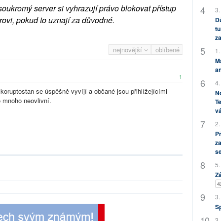
soukromý server si vyhrazují právo blokovat přístup
3.
rovi, pokud to uznají za důvodné.
Dů
tu
za
nejnovější
oblíbené
1.
M
an
1
4.
 koruptostan se úspěšně vyvíjí a občané jsou přihlížejícími
No
o mnoho neovlivní.
Te
vá
2.
P
za
s
5.
Zá
4
3.
S
3.