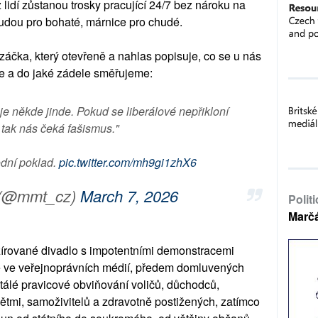
z lidí zůstanou trosky pracující 24/7 bez nároku na
udou pro bohaté, márnice pro chudé.
áčka, který otevřeně a nahlas popisuje, co se u nás
je a do jaké zádele směřujeme:
 je někde jinde. Pokud se liberálové nepřikloní
 tak nás čeká fašismus."
odní poklad.
pic.twitter.com/mh9gi1zhX6
(@mmt_cz)
March 7, 2026
Polit
Marč
írované divadlo s impotentními demonstracemi
e ve veřejnoprávních médií, předem domluvených
tálé pravicové obviňování voličů, důchodců,
dětmi, samoživitelů a zdravotně postižených, zatímco