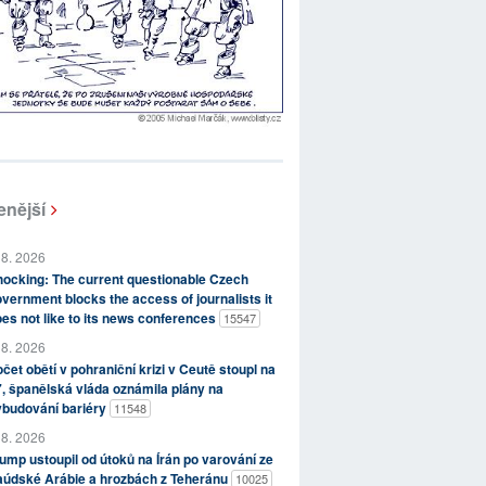
enější
 8. 2026
ocking: The current questionable Czech
vernment blocks the access of journalists it
es not like to its news conferences
15547
 8. 2026
čet obětí v pohraniční krizi v Ceutě stoupl na
, španělská vláda oznámila plány na
ybudování bariéry
11548
 8. 2026
ump ustoupil od útoků na Írán po varování ze
aúdské Arábie a hrozbách z Teheránu
10025