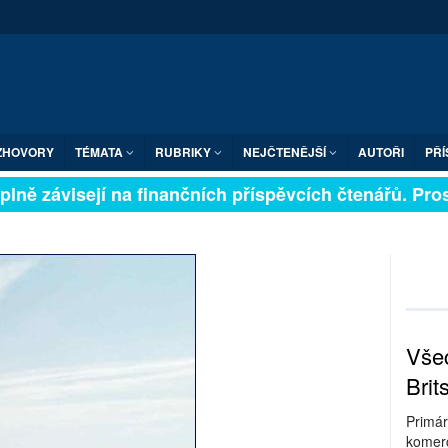
ZHOVORY
TÉMATA
RUBRIKY
NEJČTENĚJŠÍ
AUTOŘI
PŘÍ
lně závisejí na finančních příspěvcích čtenářů. Prosím
Všec
Brit
Primár
komerc