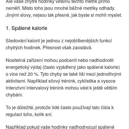
Ale vaše chytré hodinky většinu těchto metrik přímo
neměří. Místo toho jsou mnohé běžné metriky odhady.
Jinými slovy, nejsou tak přesné, jak byste si mohli myslet.
1. Spálené kalorie
Sledování kalorií je jednou z nejoblíbenějších funkcí
chytrých hodinek. Přesnost však zaostává.
Nositelná zařízení mohou podcenit nebo nadhodnotit
energetický výdaj (často vyjádřený jako spálené kalorie)
o více než 20 %. Tyto chyby se také liší mezi jednotlivými
aktivitami. Například silový trénink, cyklistika a vysoce
intenzivní intervalový trénink mohou vést k ještě větším
chybám.
To je důležité, protože lidé často používají tato čísla k
regulaci toho, kolik sní.
Například pokud vaše hodinky nadhodnocují spálené