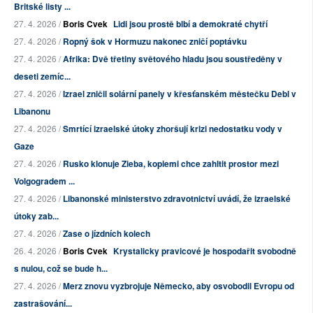
Britské listy ...
27. 4. 2026 /
Boris Cvek
Lidi jsou prostě blbí a demokraté chytří
27. 4. 2026 /
Ropný šok v Hormuzu nakonec zničí poptávku
27. 4. 2026 /
Afrika: Dvě třetiny světového hladu jsou soustředěny v
deseti zemíc...
27. 4. 2026 /
Izrael zničil solární panely v křesťanském městečku Debl v
Libanonu
27. 4. 2026 /
Smrtící izraelské útoky zhoršují krizi nedostatku vody v
Gaze
27. 4. 2026 /
Rusko klonuje Zieba, kopiemi chce zahltit prostor mezi
Volgogradem ...
27. 4. 2026 /
Libanonské ministerstvo zdravotnictví uvádí, že izraelské
útoky zab...
27. 4. 2026 /
Zase o jízdních kolech
26. 4. 2026 /
Boris Cvek
Krystalicky pravicové je hospodařit svobodně
s nulou, což se bude h...
27. 4. 2026 /
Merz znovu vyzbrojuje Německo, aby osvobodil Evropu od
zastrašování...