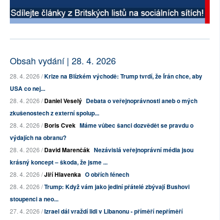
Obsah vydání | 28. 4. 2026
28. 4. 2026 /
Krize na Blízkém východě: Trump tvrdí, že Írán chce, aby
USA co nej...
28. 4. 2026 /
Daniel Veselý
Debata o veřejnoprávnosti aneb o mých
zkušenostech z externí spolup...
28. 4. 2026 /
Boris Cvek
Máme vůbec šanci dozvědět se pravdu o
výdajích na obranu?
28. 4. 2026 /
David Marenčák
Nezávislá veřejnoprávní média jsou
krásný koncept – škoda, že jsme ...
28. 4. 2026 /
Jiří Hlavenka
O obřích fénech
28. 4. 2026 /
Trump: Když vám jako jediní přátelé zbývají Bushovi
stoupenci a neo...
27. 4. 2026 /
Izrael dál vraždí lidi v Libanonu - příměří nepříměří