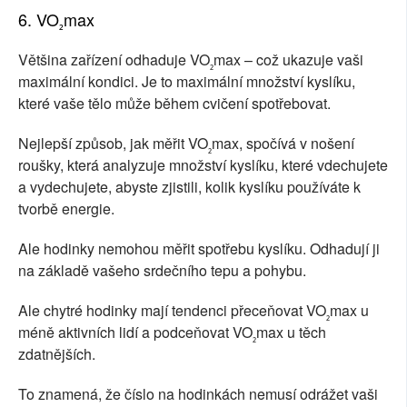
6. VO
max
₂
Většina zařízení odhaduje VO
max – což ukazuje vaši
₂
maximální kondici. Je to maximální množství kyslíku,
které vaše tělo může během cvičení spotřebovat.
Nejlepší způsob, jak měřit VO
max, spočívá v nošení
₂
roušky, která analyzuje množství kyslíku, které vdechujete
a vydechujete, abyste zjistili, kolik kyslíku používáte k
tvorbě energie.
Ale hodinky nemohou měřit spotřebu kyslíku. Odhadují ji
na základě vašeho srdečního tepu a pohybu.
Ale chytré hodinky mají tendenci přeceňovat VO
max u
₂
méně aktivních lidí a podceňovat VO
max u těch
₂
zdatnějších.
To znamená, že číslo na hodinkách nemusí odrážet vaši