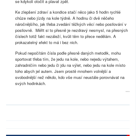
se kdykoli otočit a plavat zpět.
Ke zlepšení zdraví a kondice stačí něco jako 5 hodin rychlé
chůze nebo jízdy na kole týdně. A hodinu či dvě něčeho
náročnějšího, jak třeba zvedání těžkých věcí nebo posilování v
posilovně. Měřit si to přesně je nezdravý nesmysl, na přesných
číslech totiž fakt nezáleží, kvůli těm to přece nedělám. A
prokazatelný efekt to má i bez nich.
Pokud nepočítám čísla podle přesně daných metodik, mohu
sportovat třeba tím, že jedu na kole, nebo nejedu výtahem,
zahradničím nebo jedu či jdu na výlet, nebo jedu na kole místo
toho abych jel autem. Jsem prostě mnohem volnější a
svobodnější než někdo, kdo vše musí neustále porovnávat na
svých hodinkách.