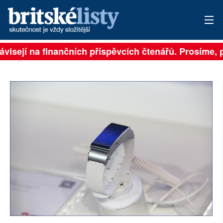
visejí na finančních příspěvcích čtenářů. Prosíme, př
PŘIHLÁSIT
AKTUÁLNÍ VYDÁNÍ
ARCHIV
ROZHOVORY
TÉMATA
NEJČTENĚJŠÍ ZA 7 DNÍ
AUTOŘI
PŘÍSPĚVKY NA PROVOZ