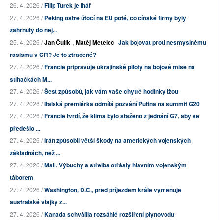
26. 4. 2026 /
Filip Turek je lhář
27. 4. 2026 /
Peking ostře útočí na EU poté, co čínské firmy byly
zahrnuty do nej...
25. 4. 2026 /
Jan Čulík
,
Matěj Metelec
Jak bojovat proti nesmyslnému
rasismu v ČR? Je to ztracené?
27. 4. 2026 /
Francie připravuje ukrajinské piloty na bojové mise na
stíhačkách M...
27. 4. 2026 /
Šest způsobů, jak vám vaše chytré hodinky lžou
27. 4. 2026 /
Italská premiérka odmítá pozvání Putina na summit G20
27. 4. 2026 /
Francie tvrdí, že klima bylo staženo z jednání G7, aby se
předešlo ...
27. 4. 2026 /
Írán způsobil větší škody na amerických vojenských
základnách, než ...
27. 4. 2026 /
Mali: Výbuchy a střelba otřásly hlavním vojenským
táborem
27. 4. 2026 /
Washington, D.C., před příjezdem krále vyměňuje
australské vlajky z...
27. 4. 2026 /
Kanada schválila rozsáhlé rozšíření plynovodu