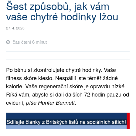
Šest způsobů, jak vám
SOCIÁLNÍ SÍTĚ
vaše chytré hodinky lžou
RUBRIKY
27. 4. 2026
PLNÁ VERZE STRÁNEK
čas čtení 6 minut
Po běhu si zkontrolujete chytré hodinky. Vaše
fitness skóre kleslo. Nespálili jste téměř žádné
kalorie. Vaše regenerační skóre je opravdu nízké.
Říká vám, abyste si dali dalších 72 hodin pauzu od
cvičení,
.
píše Hunter Bennett