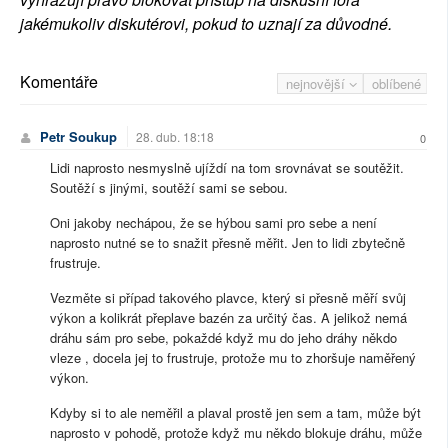
jakémukoliv diskutérovi, pokud to uznají za důvodné.
Komentáře
nejnovější
oblíbené
Petr Soukup
28. dub. 18:18
0
Lidi naprosto nesmyslně ujíždí na tom srovnávat se soutěžit.
Soutěží s jinými, soutěží sami se sebou.
Oni jakoby nechápou, že se hýbou sami pro sebe a není
naprosto nutné se to snažit přesně měřit. Jen to lidi zbytečně
frustruje.
Vezměte si případ takového plavce, který si přesně měří svůj
výkon a kolikrát přeplave bazén za určitý čas. A jelikož nemá
dráhu sám pro sebe, pokaždé když mu do jeho dráhy někdo
vleze , docela jej to frustruje, protože mu to zhoršuje naměřený
výkon.
Kdyby si to ale neměřil a plaval prostě jen sem a tam, může být
naprosto v pohodě, protože když mu někdo blokuje dráhu, může