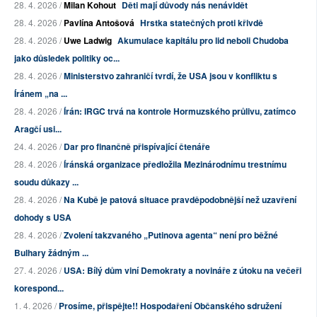
28. 4. 2026 /
Milan Kohout
Děti mají důvody nás nenávidět
28. 4. 2026 /
Pavlína Antošová
Hrstka statečných proti křivdě
28. 4. 2026 /
Uwe Ladwig
Akumulace kapitálu pro lid neboli Chudoba
jako důsledek politiky oc...
28. 4. 2026 /
Ministerstvo zahraničí tvrdí, že USA jsou v konfliktu s
Íránem „na ...
28. 4. 2026 /
Írán: IRGC trvá na kontrole Hormuzského průlivu, zatímco
Aragčí usi...
24. 4. 2026 /
Dar pro finančně přispívající čtenáře
28. 4. 2026 /
Íránská organizace předložila Mezinárodnímu trestnímu
soudu důkazy ...
28. 4. 2026 /
Na Kubě je patová situace pravděpodobnější než uzavření
dohody s USA
28. 4. 2026 /
Zvolení takzvaného „Putinova agenta“ není pro běžné
Bulhary žádným ...
27. 4. 2026 /
USA: Bílý dům viní Demokraty a novináře z útoku na večeři
korespond...
1. 4. 2026 /
Prosíme, přispějte!! Hospodaření Občanského sdružení