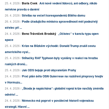
25. 4. 2026 /
Boris Cvek
Ani nové vedení lidovců, ani odbory, nikdo
neřekne pravdu o danění
26. 4. 2026 /
Střelba na večeři korespondentů Bílého domu
26. 4. 2026 /
Podle úřadujícího ministra spravedlnosti měl podezřelý
střelec při ...
24. 4. 2026 /
Beno Trávníček Brodský
„Očistec“ v kanclu typu open
space
25. 4. 2026 /
Krize na Blízkém východě: Donald Trump zrušil cestu
amerického vysl...
25. 4. 2026 /
Stíhačky RAF Typhoon byly vyslány v reakci na hrozbu
ruských dronů...
25. 4. 2026 /
Jak ODS bojuje proti obyvatelům Prahy
24. 4. 2026 /
Proč plán šéfa OSN Guterrese na rozšíření přepravy hnojiv
v Hormuzu...
24. 4. 2026 /
„Škoda je napáchána“: globální ropná krize navždy změnila
odvětví ...
24. 4. 2026 /
Německo má poprvé v poválečné historii vojenskou
strategii. Hlavní ...