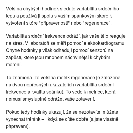
Většina chytrých hodinek sleduje variabilitu srdečního
tepu a používá ji spolu s vaším spánkovým skóre k
vytvoření skóre "připravenosti" nebo "regenerace".
Variabilita srdeční frekvence odráží, jak vaše tělo reaguje
na stres. V laboratoři se měří pomocí elektrokardiogramu.
Chytré hodinky ji však odhadují pomocí senzorů na
zápěstí, které jsou mnohem náchylnější k chybám
měření.
To znamená, že většina metrik regenerace je založena
na dvou nepřesných ukazatelích (variabilita srdeční
frekvence a kvalita spánku). To vede k metrice, která
nemusí smysluplně odrážet vaše zotavení.
Pokud tedy hodinky ukazují, že se nezotavíte, můžete
vynechat trénink – i když se cítíte dobře (a jste vlastně
připraveni).