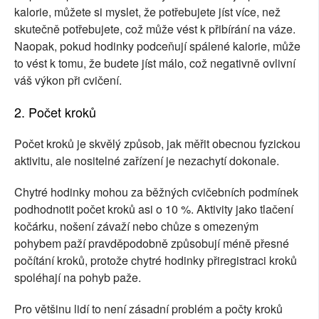
kalorie, můžete si myslet, že potřebujete jíst více, než
skutečně potřebujete, což může vést k přibírání na váze.
Naopak, pokud hodinky podceňují spálené kalorie, může
to vést k tomu, že budete jíst málo, což negativně ovlivní
váš výkon při cvičení.
2. Počet kroků
Počet kroků je skvělý způsob, jak měřit obecnou fyzickou
aktivitu, ale nositelné zařízení je nezachytí dokonale.
Chytré hodinky mohou za běžných cvičebních podmínek
podhodnotit počet kroků asi o 10 %. Aktivity jako tlačení
kočárku, nošení závaží nebo chůze s omezeným
pohybem paží pravděpodobně způsobují méně přesné
počítání kroků, protože chytré hodinky přiregistraci kroků
spoléhají na pohyb paže.
Pro většinu lidí to není zásadní problém a počty kroků