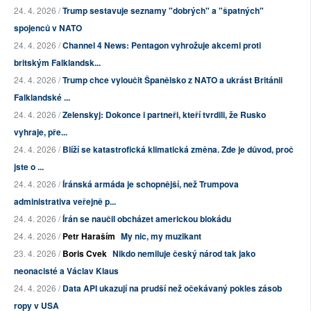
24. 4. 2026 /
Trump sestavuje seznamy "dobrých" a "špatných"
spojenců v NATO
24. 4. 2026 /
Channel 4 News: Pentagon vyhrožuje akcemi proti
britským Falklandsk...
24. 4. 2026 /
Trump chce vyloučit Španělsko z NATO a ukrást Británii
Falklandské ...
24. 4. 2026 /
Zelenskyj: Dokonce i partneři, kteří tvrdili, že Rusko
vyhraje, pře...
24. 4. 2026 /
Blíží se katastrofická klimatická změna. Zde je důvod, proč
jste o ...
24. 4. 2026 /
Íránská armáda je schopnější, než Trumpova
administrativa veřejně p...
24. 4. 2026 /
Írán se naučil obcházet americkou blokádu
24. 4. 2026 /
Petr Haraším
My nic, my muzikant
23. 4. 2026 /
Boris Cvek
Nikdo nemiluje český národ tak jako
neonacisté a Václav Klaus
24. 4. 2026 /
Data API ukazují na prudší než očekávaný pokles zásob
ropy v USA