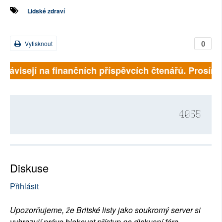
Lidské zdraví
0
Vytisknout
 závisejí na finančních příspěvcích čtenářů. Prosíme, 
4055
Diskuse
Přihlásit
Upozorňujeme, že Britské listy jako soukromý server si
vyhrazují právo blokovat přístup na diskusní fóra