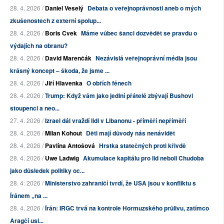
28. 4. 2026 /
Daniel Veselý
Debata o veřejnoprávnosti aneb o mých
zkušenostech z externí spolup...
28. 4. 2026 /
Boris Cvek
Máme vůbec šanci dozvědět se pravdu o
výdajích na obranu?
28. 4. 2026 /
David Marenčák
Nezávislá veřejnoprávní média jsou
krásný koncept – škoda, že jsme ...
28. 4. 2026 /
Jiří Hlavenka
O obřích fénech
28. 4. 2026 /
Trump: Když vám jako jediní přátelé zbývají Bushovi
stoupenci a neo...
27. 4. 2026 /
Izrael dál vraždí lidi v Libanonu - příměří nepříměří
28. 4. 2026 /
Milan Kohout
Děti mají důvody nás nenávidět
28. 4. 2026 /
Pavlína Antošová
Hrstka statečných proti křivdě
28. 4. 2026 /
Uwe Ladwig
Akumulace kapitálu pro lid neboli Chudoba
jako důsledek politiky oc...
28. 4. 2026 /
Ministerstvo zahraničí tvrdí, že USA jsou v konfliktu s
Íránem „na ...
28. 4. 2026 /
Írán: IRGC trvá na kontrole Hormuzského průlivu, zatímco
Aragčí usi...