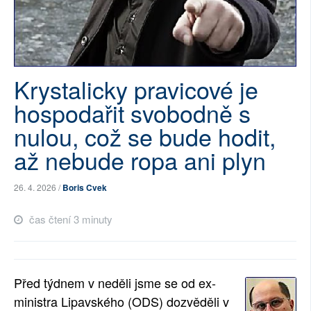
SOCIÁLNÍ SÍTĚ
RUBRIKY
Krystalicky pravicové je
PLNÁ VERZE STRÁNEK
hospodařit svobodně s
nulou, což se bude hodit,
až nebude ropa ani plyn
26. 4. 2026 /
Boris Cvek
čas čtení 3 minuty
Před týdnem v neděli jsme se od ex-
ministra Lipavského (ODS) dozvěděli v