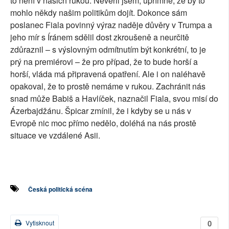
to není v našich rukou. Nevěřil jsem, upřímně, že by to
mohlo někdy našim politikům dojít. Dokonce sám
poslanec Fiala povinný výraz naděje důvěry v Trumpa a
jeho mír s Íránem sdělil dost zkroušeně a neurčitě
zdůraznil – s výslovným odmítnutím být konkrétní, to je
prý na premiérovi – že pro případ, že to bude horší a
horší, vláda má připravená opatření. Ale i on naléhavě
opakoval, že to prostě nemáme v rukou. Zachránit nás
snad může Babiš a Havlíček, naznačil Fiala, svou misí do
Ázerbajdžánu. Špicar zmínil, že i kdyby se u nás v
Evropě nic moc přímo nedělo, doléhá na nás prostě
situace ve vzdálené Asii.
Česká politická scéna
0
Vytisknout