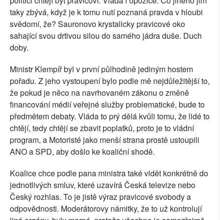
politici chtějí být pravicoví. Vláda i opozice. Co jiného jim
taky zbývá, když je k tomu nutí poznaná pravda v hloubi
svědomí, že? Sauronovo krystalicky pravicové oko
sahající svou drtivou silou do samého jádra duše. Duch
doby.
Ministr Klempíř byl v první půlhodině jediným hostem
pořadu. Z jeho vystoupení bylo podle mě nejdůležitější to,
že pokud je něco na navrhovaném zákonu o změně
financování médií veřejné služby problematické, bude to
předmětem debaty. Vláda to prý dělá kvůli tomu, že lidé to
chtějí, tedy chtějí se zbavit poplatků, proto je to vládní
program, a Motoristé jako menší strana prostě ustoupili
ANO a SPD, aby došlo ke koaliční shodě.
Koalice chce podle pana ministra také vidět konkrétně do
jednotlivých smluv, které uzavírá Česká televize nebo
Český rozhlas. To je jistě výraz pravicové svobody a
odpovědnosti. Moderátorovy námitky, že to už kontrolují