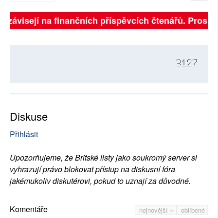
ě závisejí na finančních příspěvcích čtenářů. Prosíme,
3127
Diskuse
Přihlásit
Upozorňujeme, že Britské listy jako soukromý server si
vyhrazují právo blokovat přístup na diskusní fóra
jakémukoliv diskutérovi, pokud to uznají za důvodné.
Komentáře
nejnovější
oblíbené