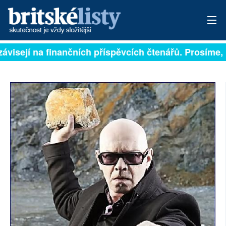
závisejí na finančních příspěvcích čtenářů. Prosíme, p
PŘIHLÁSIT
AKTUÁLNÍ VYDÁNÍ
ARCHIV
ROZHOVORY
TÉMATA
NEJČTENĚJŠÍ ZA 7 DNÍ
AUTOŘI
PŘÍSPĚVKY NA PROVOZ