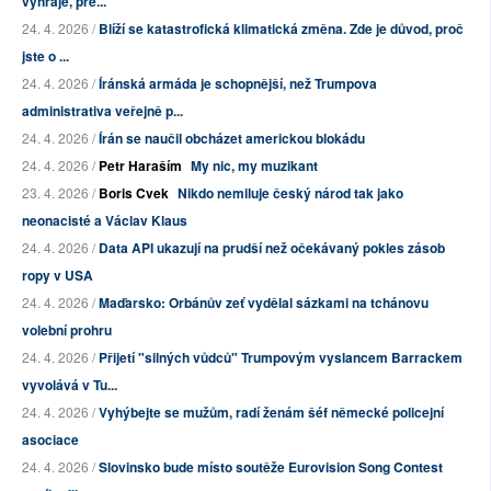
vyhraje, pře...
24. 4. 2026 /
Blíží se katastrofická klimatická změna. Zde je důvod, proč
jste o ...
24. 4. 2026 /
Íránská armáda je schopnější, než Trumpova
administrativa veřejně p...
24. 4. 2026 /
Írán se naučil obcházet americkou blokádu
24. 4. 2026 /
Petr Haraším
My nic, my muzikant
23. 4. 2026 /
Boris Cvek
Nikdo nemiluje český národ tak jako
neonacisté a Václav Klaus
24. 4. 2026 /
Data API ukazují na prudší než očekávaný pokles zásob
ropy v USA
24. 4. 2026 /
Maďarsko: Orbánův zeť vydělal sázkami na tchánovu
volební prohru
24. 4. 2026 /
Přijetí "silných vůdců" Trumpovým vyslancem Barrackem
vyvolává v Tu...
24. 4. 2026 /
Vyhýbejte se mužům, radí ženám šéf německé policejní
asociace
24. 4. 2026 /
Slovinsko bude místo soutěže Eurovision Song Contest