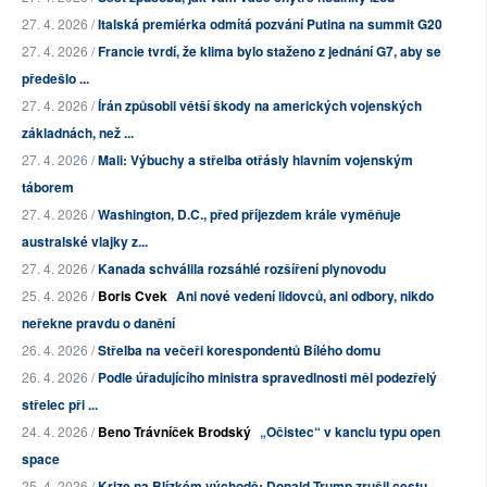
27. 4. 2026 /
Italská premiérka odmítá pozvání Putina na summit G20
27. 4. 2026 /
Francie tvrdí, že klima bylo staženo z jednání G7, aby se
předešlo ...
27. 4. 2026 /
Írán způsobil větší škody na amerických vojenských
základnách, než ...
27. 4. 2026 /
Mali: Výbuchy a střelba otřásly hlavním vojenským
táborem
27. 4. 2026 /
Washington, D.C., před příjezdem krále vyměňuje
australské vlajky z...
27. 4. 2026 /
Kanada schválila rozsáhlé rozšíření plynovodu
25. 4. 2026 /
Boris Cvek
Ani nové vedení lidovců, ani odbory, nikdo
neřekne pravdu o danění
26. 4. 2026 /
Střelba na večeři korespondentů Bílého domu
26. 4. 2026 /
Podle úřadujícího ministra spravedlnosti měl podezřelý
střelec při ...
24. 4. 2026 /
Beno Trávníček Brodský
„Očistec“ v kanclu typu open
space
25. 4. 2026 /
Krize na Blízkém východě: Donald Trump zrušil cestu