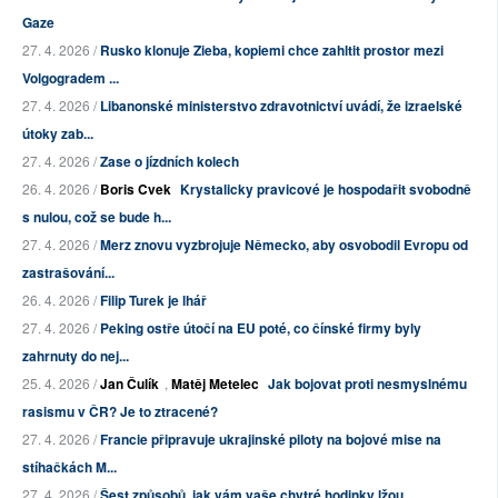
Gaze
27. 4. 2026 /
Rusko klonuje Zieba, kopiemi chce zahltit prostor mezi
Volgogradem ...
27. 4. 2026 /
Libanonské ministerstvo zdravotnictví uvádí, že izraelské
útoky zab...
27. 4. 2026 /
Zase o jízdních kolech
26. 4. 2026 /
Boris Cvek
Krystalicky pravicové je hospodařit svobodně
s nulou, což se bude h...
27. 4. 2026 /
Merz znovu vyzbrojuje Německo, aby osvobodil Evropu od
zastrašování...
26. 4. 2026 /
Filip Turek je lhář
27. 4. 2026 /
Peking ostře útočí na EU poté, co čínské firmy byly
zahrnuty do nej...
25. 4. 2026 /
Jan Čulík
,
Matěj Metelec
Jak bojovat proti nesmyslnému
rasismu v ČR? Je to ztracené?
27. 4. 2026 /
Francie připravuje ukrajinské piloty na bojové mise na
stíhačkách M...
27. 4. 2026 /
Šest způsobů, jak vám vaše chytré hodinky lžou