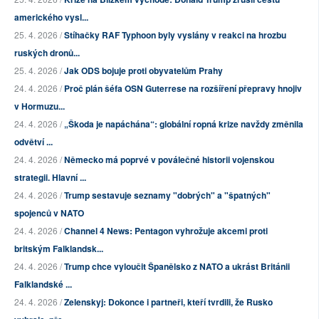
amerického vysl...
25. 4. 2026 /
Stíhačky RAF Typhoon byly vyslány v reakci na hrozbu
ruských dronů...
25. 4. 2026 /
Jak ODS bojuje proti obyvatelům Prahy
24. 4. 2026 /
Proč plán šéfa OSN Guterrese na rozšíření přepravy hnojiv
v Hormuzu...
24. 4. 2026 /
„Škoda je napáchána“: globální ropná krize navždy změnila
odvětví ...
24. 4. 2026 /
Německo má poprvé v poválečné historii vojenskou
strategii. Hlavní ...
24. 4. 2026 /
Trump sestavuje seznamy "dobrých" a "špatných"
spojenců v NATO
24. 4. 2026 /
Channel 4 News: Pentagon vyhrožuje akcemi proti
britským Falklandsk...
24. 4. 2026 /
Trump chce vyloučit Španělsko z NATO a ukrást Británii
Falklandské ...
24. 4. 2026 /
Zelenskyj: Dokonce i partneři, kteří tvrdili, že Rusko