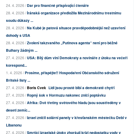
24. 4. 2026 /
Dar pro finančně přispívající čtenáře
28. 4. 2026 /
Íránská organizace předložila Mezinárodnímu trestnímu
soudu důkazy ...
28. 4. 2026 /
Na Kubě je patová situace pravděpodobnější než uzavření
dohody s USA
28. 4. 2026 /
Zvolení takzvaného „Putinova agenta“ není pro běžné
Bulhary žádným ...
27. 4. 2026 /
USA: Bílý dům viní Demokraty a novináře z útoku na večeři
korespond...
1. 4. 2026 /
Prosíme, přispějte!! Hospodaření Občanského sdružení
Britské listy ...
27. 4. 2026 /
Boris Cvek
Lidi jsou prostě blbí a demokraté chytří
27. 4. 2026 /
Ropný šok v Hormuzu nakonec zničí poptávku
27. 4. 2026 /
Afrika: Dvě třetiny světového hladu jsou soustředěny v
deseti zemíc...
27. 4. 2026 /
Izrael zničil solární panely v křesťanském městečku Debl v
Libanonu
27. 4. 2026 /
Smrtící izraelské útoky zhoršují krizi nedostatku vody v