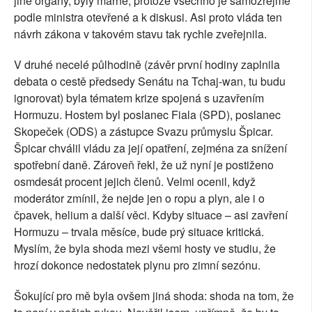
jiné orgány, byly marné, protože všechno je samozřejmě
podle ministra otevřené a k diskusi. Asi proto vláda ten
návrh zákona v takovém stavu tak rychle zveřejnila.
V druhé necelé půlhodině (závěr první hodiny zaplnila
debata o cestě předsedy Senátu na Tchaj-wan, tu budu
ignorovat) byla tématem krize spojená s uzavřením
Hormuzu. Hostem byl poslanec Fiala (SPD), poslanec
Skopeček (ODS) a zástupce Svazu průmyslu Špicar.
Špicar chválil vládu za její opatření, zejména za snížení
spotřební daně. Zároveň řekl, že už nyní je postiženo
osmdesát procent jejich členů. Velmi ocenil, když
moderátor zmínil, že nejde jen o ropu a plyn, ale i o
čpavek, helium a další věci. Kdyby situace – asi zavření
Hormuzu – trvala měsíce, bude prý situace kritická.
Myslím, že byla shoda mezi všemi hosty ve studiu, že
hrozí dokonce nedostatek plynu pro zimní sezónu.
Šokující pro mě byla ovšem jiná shoda: shoda na tom, že