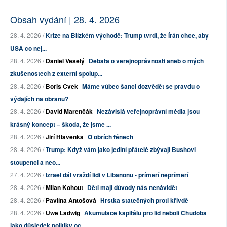
Obsah vydání | 28. 4. 2026
28. 4. 2026 /
Krize na Blízkém východě: Trump tvrdí, že Írán chce, aby
USA co nej...
28. 4. 2026 /
Daniel Veselý
Debata o veřejnoprávnosti aneb o mých
zkušenostech z externí spolup...
28. 4. 2026 /
Boris Cvek
Máme vůbec šanci dozvědět se pravdu o
výdajích na obranu?
28. 4. 2026 /
David Marenčák
Nezávislá veřejnoprávní média jsou
krásný koncept – škoda, že jsme ...
28. 4. 2026 /
Jiří Hlavenka
O obřích fénech
28. 4. 2026 /
Trump: Když vám jako jediní přátelé zbývají Bushovi
stoupenci a neo...
27. 4. 2026 /
Izrael dál vraždí lidi v Libanonu - příměří nepříměří
28. 4. 2026 /
Milan Kohout
Děti mají důvody nás nenávidět
28. 4. 2026 /
Pavlína Antošová
Hrstka statečných proti křivdě
28. 4. 2026 /
Uwe Ladwig
Akumulace kapitálu pro lid neboli Chudoba
jako důsledek politiky oc...