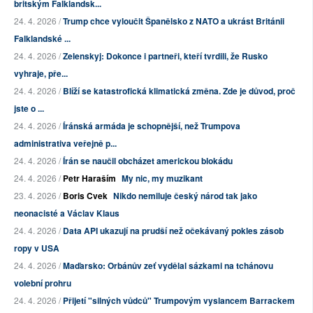
britským Falklandsk...
24. 4. 2026 /
Trump chce vyloučit Španělsko z NATO a ukrást Británii
Falklandské ...
24. 4. 2026 /
Zelenskyj: Dokonce i partneři, kteří tvrdili, že Rusko
vyhraje, pře...
24. 4. 2026 /
Blíží se katastrofická klimatická změna. Zde je důvod, proč
jste o ...
24. 4. 2026 /
Íránská armáda je schopnější, než Trumpova
administrativa veřejně p...
24. 4. 2026 /
Írán se naučil obcházet americkou blokádu
24. 4. 2026 /
Petr Haraším
My nic, my muzikant
23. 4. 2026 /
Boris Cvek
Nikdo nemiluje český národ tak jako
neonacisté a Václav Klaus
24. 4. 2026 /
Data API ukazují na prudší než očekávaný pokles zásob
ropy v USA
24. 4. 2026 /
Maďarsko: Orbánův zeť vydělal sázkami na tchánovu
volební prohru
24. 4. 2026 /
Přijetí "silných vůdců" Trumpovým vyslancem Barrackem