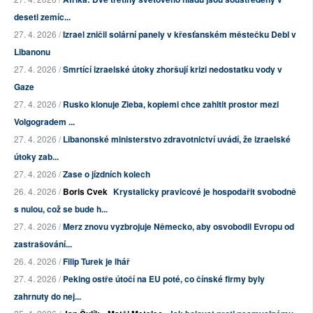
deseti zemíc...
27. 4. 2026 /
Izrael zničil solární panely v křesťanském městečku Debl v
Libanonu
27. 4. 2026 /
Smrtící izraelské útoky zhoršují krizi nedostatku vody v
Gaze
27. 4. 2026 /
Rusko klonuje Zieba, kopiemi chce zahltit prostor mezi
Volgogradem ...
27. 4. 2026 /
Libanonské ministerstvo zdravotnictví uvádí, že izraelské
útoky zab...
27. 4. 2026 /
Zase o jízdních kolech
26. 4. 2026 /
Boris Cvek
Krystalicky pravicové je hospodařit svobodně
s nulou, což se bude h...
27. 4. 2026 /
Merz znovu vyzbrojuje Německo, aby osvobodil Evropu od
zastrašování...
26. 4. 2026 /
Filip Turek je lhář
27. 4. 2026 /
Peking ostře útočí na EU poté, co čínské firmy byly
zahrnuty do nej...