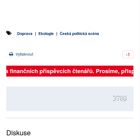
Doprava
|
Ekologie
|
Česká politická scéna
-1
Vytisknout
í na finančních příspěvcích čtenářů. Prosíme, přispějt
3789
Diskuse