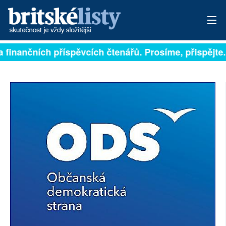
a finančních příspěvcích čtenářů. Prosíme, přispějte.
PŘIHLÁSIT
AKTUÁLNÍ VYDÁNÍ
ARCHIV
ROZHOVORY
TÉMATA
NEJČTENĚJŠÍ ZA 7 DNÍ
AUTOŘI
PŘÍSPĚVKY NA PROVOZ