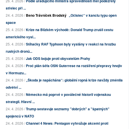
26. 4. 2026 /
Podle úřadujícího ministra spravedlnosti měl podezřelý
střelec při ...
24. 4. 2026 /
Beno Trávníček Brodský
„Očistec“ v kanclu typu open
space
25. 4. 2026 /
Krize na Blízkém východě: Donald Trump zrušil cestu
amerického vysl...
25. 4. 2026 /
Stíhačky RAF Typhoon byly vyslány v reakci na hrozbu
ruských dronů...
25. 4. 2026 /
Jak ODS bojuje proti obyvatelům Prahy
24. 4. 2026 /
Proč plán šéfa OSN Guterrese na rozšíření přepravy hnojiv
v Hormuzu...
24. 4. 2026 /
„Škoda je napáchána“: globální ropná krize navždy změnila
odvětví ...
24. 4. 2026 /
Německo má poprvé v poválečné historii vojenskou
strategii. Hlavní ...
24. 4. 2026 /
Trump sestavuje seznamy "dobrých" a "špatných"
spojenců v NATO
24. 4. 2026 /
Channel 4 News: Pentagon vyhrožuje akcemi proti