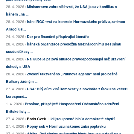
28. 4. 2026 /
Ministerstvo zahraničí tvrdí, že USA jsou v konfliktu s
Íránem „na ...
28. 4. 2026 /
Írán: IRGC trvá na kontrole Hormuzského průlivu, zatímco
Aragčí usi...
24. 4. 2026 /
Dar pro finančně přispívající čtenáře
28. 4. 2026 /
Íránská organizace předložila Mezinárodnímu trestnímu
soudu důkazy ...
28. 4. 2026 /
Na Kubě je patová situace pravděpodobnější než uzavření
dohody s USA
28. 4. 2026 /
Zvolení takzvaného „Putinova agenta“ není pro běžné
Bulhary žádným ...
27. 4. 2026 /
USA: Bílý dům viní Demokraty a novináře z útoku na večeři
korespond...
1. 4. 2026 /
Prosíme, přispějte!! Hospodaření Občanského sdružení
Britské listy ...
27. 4. 2026 /
Boris Cvek
Lidi jsou prostě blbí a demokraté chytří
27. 4. 2026 /
Ropný šok v Hormuzu nakonec zničí poptávku
27. 4. 2026 /
Afrika: Dvě třetiny světového hladu jsou soustředěny v