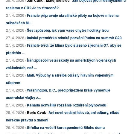
25. 4. 2026 /
Jan Čulík
,
Matěj Metelec
Jak bojovat proti nesmyslnému
rasismu v ČR? Je to ztracené?
27. 4. 2026 /
Francie připravuje ukrajinské piloty na bojové mise na
stíhačkách M...
27. 4. 2026 /
Šest způsobů, jak vám vaše chytré hodinky lžou
27. 4. 2026 /
Italská premiérka odmítá pozvání Putina na summit G20
27. 4. 2026 /
Francie tvrdí, že klima bylo staženo z jednání G7, aby se
předešlo ...
27. 4. 2026 /
Írán způsobil větší škody na amerických vojenských
základnách, než ...
27. 4. 2026 /
Mali: Výbuchy a střelba otřásly hlavním vojenským
táborem
27. 4. 2026 /
Washington, D.C., před příjezdem krále vyměňuje
australské vlajky z...
27. 4. 2026 /
Kanada schválila rozsáhlé rozšíření plynovodu
25. 4. 2026 /
Boris Cvek
Ani nové vedení lidovců, ani odbory, nikdo
neřekne pravdu o danění
26. 4. 2026 /
Střelba na večeři korespondentů Bílého domu