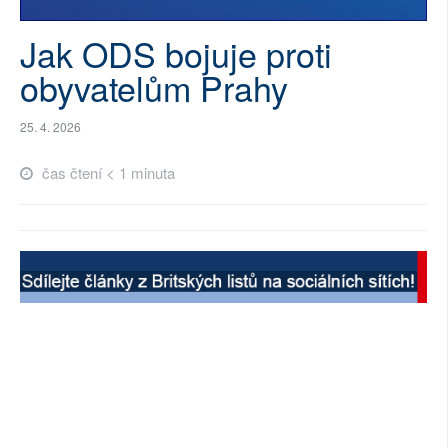
SOCIÁLNÍ SÍTĚ
Jak ODS bojuje proti
RUBRIKY
obyvatelům Prahy
PLNÁ VERZE STRÁNEK
25. 4. 2026
čas čtení < 1 minuta