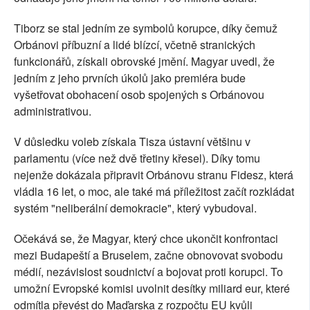
Tiborz se stal jedním ze symbolů korupce, díky čemuž
Orbánovi příbuzní a lidé blízcí, včetně stranických
funkcionářů, získali obrovské jmění. Magyar uvedl, že
jedním z jeho prvních úkolů jako premiéra bude
vyšetřovat obohacení osob spojených s Orbánovou
administrativou.
V důsledku voleb získala Tisza ústavní většinu v
parlamentu (více než dvě třetiny křesel). Díky tomu
nejenže dokázala připravit Orbánovu stranu Fidesz, která
vládla 16 let, o moc, ale také má příležitost začít rozkládat
systém "neliberální demokracie", který vybudoval.
Očekává se, že Magyar, který chce ukončit konfrontaci
mezi Budapeští a Bruselem, začne obnovovat svobodu
médií, nezávislost soudnictví a bojovat proti korupci. To
umožní Evropské komisi uvolnit desítky miliard eur, které
odmítla převést do Maďarska z rozpočtu EU kvůli