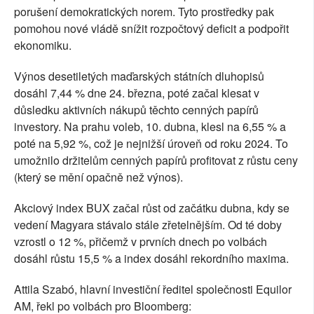
porušení demokratických norem. Tyto prostředky pak
pomohou nové vládě snížit rozpočtový deficit a podpořit
ekonomiku.
Výnos desetiletých maďarských státních dluhopisů
dosáhl 7,44 % dne 24. března, poté začal klesat v
důsledku aktivních nákupů těchto cenných papírů
investory. Na prahu voleb, 10. dubna, klesl na 6,55 % a
poté na 5,92 %, což je nejnižší úroveň od roku 2024. To
umožnilo držitelům cenných papírů profitovat z růstu ceny
(který se mění opačně než výnos).
Akciový index BUX začal růst od začátku dubna, kdy se
vedení Magyara stávalo stále zřetelnějším. Od té doby
vzrostl o 12 %, přičemž v prvních dnech po volbách
dosáhl růstu 15,5 % a index dosáhl rekordního maxima.
Attila Szabó, hlavní investiční ředitel společnosti Equilor
AM, řekl po volbách pro Bloomberg: