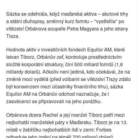
Sázka se odehrála, když maďarská aktiva – akciové trhy
a státní dluhopisy, směnný kurz forintu – "vystřelila" po
vítězství Orbánova soupeře Petra Magyara a jeho strany
Tisza.
Hodnota aktiv v investičních fondech Equilor AM, které
Istvan Tiborz, Orbánův zeť, kontroluje prostřednictvím
složité korporátní struktury, činí 500 miliard forintů (1,6
miliardy dolarů). Ačkoliv není jediná, kdo očekával, že na
změně moci vydělá (před volbami se vítězství Tiszy zdálo
být konsenzem mezi účastníky finančního trhu), sázka
Equilor AM na Orbánův odchod naznačuje, že i
zasvěcenci se připravovali na jeho porážku.
Orbánova dcera Rachel a její manžel Tiborz patří mezi
nejbohatší manželské páry v Maďarsku. Tiborz je na 13.
místě v žebříčku nejbohatších lidí v zemi: Forbes
odhaduje jeho jmění na téměř 700 milionů dolarů.