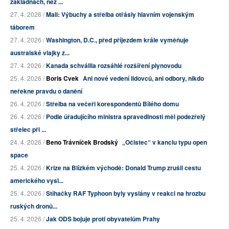
základnách, než ...
27. 4. 2026 /
Mali: Výbuchy a střelba otřásly hlavním vojenským
táborem
27. 4. 2026 /
Washington, D.C., před příjezdem krále vyměňuje
australské vlajky z...
27. 4. 2026 /
Kanada schválila rozsáhlé rozšíření plynovodu
25. 4. 2026 /
Boris Cvek
Ani nové vedení lidovců, ani odbory, nikdo
neřekne pravdu o danění
26. 4. 2026 /
Střelba na večeři korespondentů Bílého domu
26. 4. 2026 /
Podle úřadujícího ministra spravedlnosti měl podezřelý
střelec při ...
24. 4. 2026 /
Beno Trávníček Brodský
„Očistec“ v kanclu typu open
space
25. 4. 2026 /
Krize na Blízkém východě: Donald Trump zrušil cestu
amerického vysl...
25. 4. 2026 /
Stíhačky RAF Typhoon byly vyslány v reakci na hrozbu
ruských dronů...
25. 4. 2026 /
Jak ODS bojuje proti obyvatelům Prahy