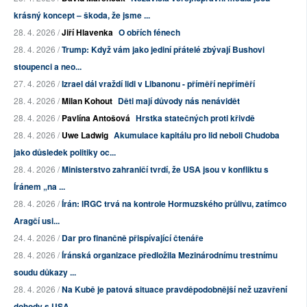
krásný koncept – škoda, že jsme ...
28. 4. 2026 /
Jiří Hlavenka
O obřích fénech
28. 4. 2026 /
Trump: Když vám jako jediní přátelé zbývají Bushovi
stoupenci a neo...
27. 4. 2026 /
Izrael dál vraždí lidi v Libanonu - příměří nepříměří
28. 4. 2026 /
Milan Kohout
Děti mají důvody nás nenávidět
28. 4. 2026 /
Pavlína Antošová
Hrstka statečných proti křivdě
28. 4. 2026 /
Uwe Ladwig
Akumulace kapitálu pro lid neboli Chudoba
jako důsledek politiky oc...
28. 4. 2026 /
Ministerstvo zahraničí tvrdí, že USA jsou v konfliktu s
Íránem „na ...
28. 4. 2026 /
Írán: IRGC trvá na kontrole Hormuzského průlivu, zatímco
Aragčí usi...
24. 4. 2026 /
Dar pro finančně přispívající čtenáře
28. 4. 2026 /
Íránská organizace předložila Mezinárodnímu trestnímu
soudu důkazy ...
28. 4. 2026 /
Na Kubě je patová situace pravděpodobnější než uzavření
dohody s USA