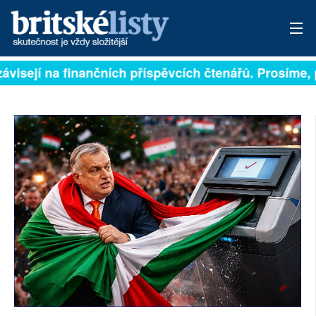
ávisejí na finančních příspěvcích čtenářů. Prosíme, p
PŘIHLÁSIT
AKTUÁLNÍ VYDÁNÍ
ARCHIV
ROZHOVORY
TÉMATA
NEJČTENĚJŠÍ ZA 7 DNÍ
AUTOŘI
PŘÍSPĚVKY NA PROVOZ