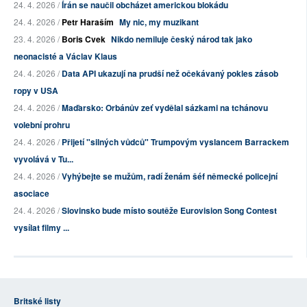
24. 4. 2026 /
Írán se naučil obcházet americkou blokádu
24. 4. 2026 /
Petr Haraším
My nic, my muzikant
23. 4. 2026 /
Boris Cvek
Nikdo nemiluje český národ tak jako
neonacisté a Václav Klaus
24. 4. 2026 /
Data API ukazují na prudší než očekávaný pokles zásob
ropy v USA
24. 4. 2026 /
Maďarsko: Orbánův zeť vydělal sázkami na tchánovu
volební prohru
24. 4. 2026 /
Přijetí "silných vůdců" Trumpovým vyslancem Barrackem
vyvolává v Tu...
24. 4. 2026 /
Vyhýbejte se mužům, radí ženám šéf německé policejní
asociace
24. 4. 2026 /
Slovinsko bude místo soutěže Eurovision Song Contest
vysílat filmy ...
Britské listy