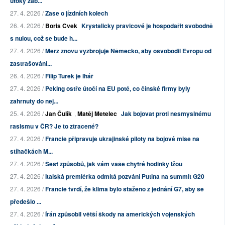
útoky zab...
27. 4. 2026 /
Zase o jízdních kolech
26. 4. 2026 /
Boris Cvek
Krystalicky pravicové je hospodařit svobodně
s nulou, což se bude h...
27. 4. 2026 /
Merz znovu vyzbrojuje Německo, aby osvobodil Evropu od
zastrašování...
26. 4. 2026 /
Filip Turek je lhář
27. 4. 2026 /
Peking ostře útočí na EU poté, co čínské firmy byly
zahrnuty do nej...
25. 4. 2026 /
Jan Čulík
,
Matěj Metelec
Jak bojovat proti nesmyslnému
rasismu v ČR? Je to ztracené?
27. 4. 2026 /
Francie připravuje ukrajinské piloty na bojové mise na
stíhačkách M...
27. 4. 2026 /
Šest způsobů, jak vám vaše chytré hodinky lžou
27. 4. 2026 /
Italská premiérka odmítá pozvání Putina na summit G20
27. 4. 2026 /
Francie tvrdí, že klima bylo staženo z jednání G7, aby se
předešlo ...
27. 4. 2026 /
Írán způsobil větší škody na amerických vojenských