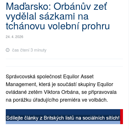
Maďarsko: Orbánův zeť
SOCIÁLNÍ SÍTĚ
vydělal sázkami na
RUBRIKY
tchánovu volební prohru
PLNÁ VERZE STRÁNEK
24. 4. 2026
čas čtení 3 minuty
Správcovská společnost Equilor Asset
Management, která je součástí skupiny Equilor
ovládané zetěm Viktora Orbána, se připravovala
na porážku úřadujícího premiéra ve volbách.