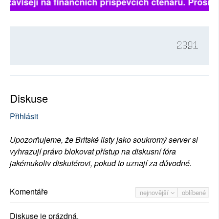
ě závisejí na finančních příspěvcích čtenářů. Prosíme,
2391
Diskuse
Přihlásit
Upozorňujeme, že Britské listy jako soukromý server si
vyhrazují právo blokovat přístup na diskusní fóra
jakémukoliv diskutérovi, pokud to uznají za důvodné.
Komentáře
nejnovější
oblíbené
Diskuse je prázdná.