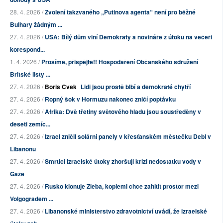
28. 4. 2026 /
Zvolení takzvaného „Putinova agenta“ není pro běžné
Bulhary žádným ...
27. 4. 2026 /
USA: Bílý dům viní Demokraty a novináře z útoku na večeři
korespond...
1. 4. 2026 /
Prosíme, přispějte!! Hospodaření Občanského sdružení
Britské listy ...
27. 4. 2026 /
Boris Cvek
Lidi jsou prostě blbí a demokraté chytří
27. 4. 2026 /
Ropný šok v Hormuzu nakonec zničí poptávku
27. 4. 2026 /
Afrika: Dvě třetiny světového hladu jsou soustředěny v
deseti zemíc...
27. 4. 2026 /
Izrael zničil solární panely v křesťanském městečku Debl v
Libanonu
27. 4. 2026 /
Smrtící izraelské útoky zhoršují krizi nedostatku vody v
Gaze
27. 4. 2026 /
Rusko klonuje Zieba, kopiemi chce zahltit prostor mezi
Volgogradem ...
27. 4. 2026 /
Libanonské ministerstvo zdravotnictví uvádí, že izraelské