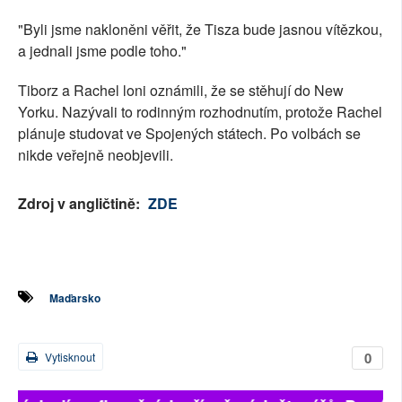
"Byli jsme nakloněni věřit, že Tisza bude jasnou vítězkou,
a jednali jsme podle toho."
Tiborz a Rachel loni oznámili, že se stěhují do New
Yorku. Nazývali to rodinným rozhodnutím, protože Rachel
plánuje studovat ve Spojených státech. Po volbách se
nikde veřejně neobjevili.
Zdroj v angličtině:
ZDE
Maďarsko
0
Vytisknout