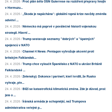
24. 4. 2026 /
Proč plán šéfa OSN Guterrese na rozšíření přepravy hnojiv
v Hormuzu...
24. 4. 2026 /
„Škoda je napáchána“: globální ropná krize navždy změnila
odvětví ...
24. 4. 2026 /
Německo má poprvé v poválečné historii vojenskou
strategii. Hlavní ...
24. 4. 2026 /
Trump sestavuje seznamy "dobrých" a "špatných"
spojenců v NATO
24. 4. 2026 /
Channel 4 News: Pentagon vyhrožuje akcemi proti
britským Falklandsk...
24. 4. 2026 /
Trump chce vyloučit Španělsko z NATO a ukrást Británii
Falklandské ...
24. 4. 2026 /
Zelenskyj: Dokonce i partneři, kteří tvrdili, že Rusko
vyhraje, pře...
24. 4. 2026 /
Blíží se katastrofická klimatická změna. Zde je důvod, proč
jste o ...
24. 4. 2026 /
Íránská armáda je schopnější, než Trumpova
administrativa veřejně p...