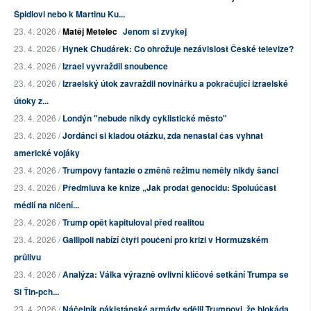
Špidlovi nebo k Martinu Ku...
23. 4. 2026 /
Matěj Metelec
Jenom si zvykej
23. 4. 2026 /
Hynek Chudárek: Co ohrožuje nezávislost České televize?
23. 4. 2026 /
Izrael vyvraždil snoubence
23. 4. 2026 /
Izraelský útok zavraždil novinářku a pokračující izraelské
útoky z...
23. 4. 2026 /
Londýn "nebude nikdy cyklistické město"
23. 4. 2026 /
Jordánci si kladou otázku, zda nenastal čas vyhnat
americké vojáky
23. 4. 2026 /
Trumpovy fantazie o změně režimu neměly nikdy šanci
23. 4. 2026 /
Předmluva ke knize „Jak prodat genocidu: Spoluúčast
médií na ničení...
23. 4. 2026 /
Trump opět kapituloval před realitou
23. 4. 2026 /
Gallipoli nabízí čtyři poučení pro krizi v Hormuzském
průlivu
23. 4. 2026 /
Analýza: Válka výrazně ovlivní klíčové setkání Trumpa se
Si Ťin-pch...
23. 4. 2026 /
Náčelník pákistánské armády sdělil Trumpovi, že blokáda