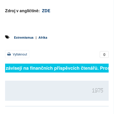
Zdroj v angličtině:
ZDE
Extremismus
|
Afrika
0
Vytisknout
ně závisejí na finančních příspěvcích čtenářů. Prosíme
1975