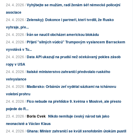
24. 4. 2026 /
Vyhýbejte se mužům, radí ženám šéf německé policejní
asociace
24. 4. 2026 /
Zelenskyj: Dokonce i partneři, kteří tvrdili, že Rusko
vyhraje, pře...
24. 4. 2026 /
Írán se naučil obcházet americkou blokádu
24. 4. 2026 /
Přijetí "silných vůdců" Trumpovým vyslancem Barrackem
vyvolává v Tu...
24. 4. 2026 /
Data API ukazují na prudší než očekávaný pokles zásob
ropy v USA
24. 4. 2026 /
Italské ministerstvo zahraničí předvolalo ruského
velvyslance
24. 4. 2026 /
Maďarsko: Orbánův zeť vydělal sázkami na tchánovu
volební prohru
24. 4. 2026 /
Fico nebude na přehlídce 9. května v Moskvě, ale přesto
pojede do R...
23. 4. 2026 /
Boris Cvek
Nikdo nemiluje český národ tak jako
neonacisté a Václav Klaus
24. 4. 2026 /
Ghana: Ministr zahraničí se kvůli xenofobním útokům pustil