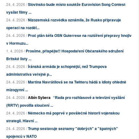
24. 4. 2026 /
Slovinsko bude místo soutěže Eurovision Song Contest
vysílat filmy ...
24. 4. 2026 /
Nizozemská rozvědka oznámila, že Rusko připravuje
operaci na rozděl...
24. 4. 2026 /
Proč plán šéfa OSN Guterrese na rozšíření přepravy hnojiv
v Hormuzu...
1. 4. 2026 /
Prosíme, přispějte!! Hospodaření Občanského sdružení
Britské listy ...
24. 4. 2026 /
Íránská armáda je schopnější, než Trumpova
administrativa veřejně p...
24. 4. 2026 /
Martina Navrátilová se na Twitteru hádá s idioty ohledně
mizogynní ...
24. 4. 2026 /
Albín Sybera
“Rada pro rozhlasové a televizní vysílání
(RRTV) povolila sloučení ...
24. 4. 2026 /
Německo má poprvé v poválečné historii vojenskou
strategii. Hlavní ...
24. 4. 2026 /
Trump sestavuje seznamy "dobrých" a "špatných"
spojenců v NATO