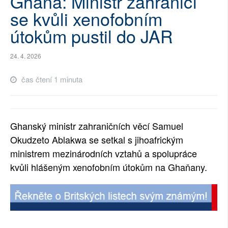
Ghana: Ministr zahraničí
se kvůli xenofobním
SOCIÁLNÍ SÍTĚ
útokům pustil do JAR
RUBRIKY
24. 4. 2026
PLNÁ VERZE STRÁNEK
čas čtení 1 minuta
Ghanský ministr zahraničních věcí Samuel
Okudzeto Ablakwa se setkal s jihoafrickým
ministrem mezinárodních vztahů a spolupráce
kvůli hlášeným xenofobním útokům na Ghaňany.