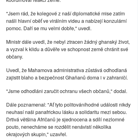
"Jsem rád, že kolegové z naší diplomatické mise zatím
našli hlavní oběť ve virálním videu a nabízejí konzulární
pomoc. Daří se mu velmi dobře," uvedl.
Ministr dále uvedl, že nebyl ztracen žádný ghanský život,
a vyzval k klidu a důvěře ve schopnost země chránit své
občany.
Uvedl, že Mahamova administrativa zůstává odhodlaná
zajistit blaho a bezpečnost Ghaňanů doma i v zahraničí.
"Jsme odhodláni zaručit ochranu všech občanů," dodal.
Dále poznamenal: "Ať tyto politováníhodné události nikdy
neuhasí naši panafrickou lásku a solidaritu mezi sebou.
Drtivá většina Afričanů je sjednocena a sdílí nezlomné
pouto, nenecháme se rozdělit nenávistí několika
okrajových skupin," uzavřel.