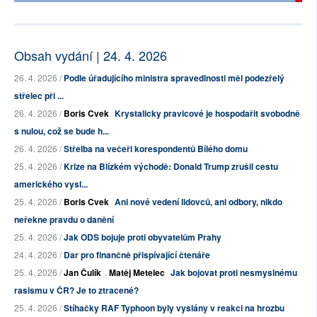
Obsah vydání | 24. 4. 2026
26. 4. 2026 /
Podle úřadujícího ministra spravedlnosti měl podezřelý
střelec při ...
26. 4. 2026 /
Boris Cvek
Krystalicky pravicové je hospodařit svobodně
s nulou, což se bude h...
26. 4. 2026 /
Střelba na večeři korespondentů Bílého domu
25. 4. 2026 /
Krize na Blízkém východě: Donald Trump zrušil cestu
amerického vysl...
25. 4. 2026 /
Boris Cvek
Ani nové vedení lidovců, ani odbory, nikdo
neřekne pravdu o danění
25. 4. 2026 /
Jak ODS bojuje proti obyvatelům Prahy
24. 4. 2026 /
Dar pro finančně přispívající čtenáře
25. 4. 2026 /
Jan Čulík
,
Matěj Metelec
Jak bojovat proti nesmyslnému
rasismu v ČR? Je to ztracené?
25. 4. 2026 /
Stíhačky RAF Typhoon byly vyslány v reakci na hrozbu