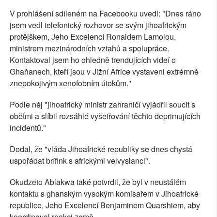
V prohlášení sdíleném na Facebooku uvedl: "Dnes ráno
jsem vedl telefonický rozhovor se svým jihoafrickým
protějškem, Jeho Excelencí Ronaldem Lamolou,
ministrem mezinárodních vztahů a spolupráce.
Kontaktoval jsem ho ohledně trendujících videí o
Ghaňanech, kteří jsou v Jižní Africe vystaveni extrémně
znepokojivým xenofobním útokům."
Podle něj "jihoafrický ministr zahraničí vyjádřil soucit s
oběťmi a slíbil rozsáhlé vyšetřování těchto deprimujících
incidentů."
Dodal, že "vláda Jihoafrické republiky se dnes chystá
uspořádat brífink s africkými velvyslanci".
Okudzeto Ablakwa také potvrdil, že byl v neustálém
kontaktu s ghanským vysokým komisařem v Jihoafrické
republice, Jeho Excelencí Benjaminem Quarshiem, aby
koordinoval reakci země.