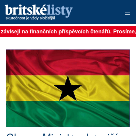
 závisejí na finančních příspěvcích čtenářů. Prosíme, 
PŘIHLÁSIT
AKTUÁLNÍ VYDÁNÍ
ARCHIV
ROZHOVORY
TÉMATA
NEJČTENĚJŠÍ ZA 7 DNÍ
AUTOŘI
PŘÍSPĚVKY NA PROVOZ