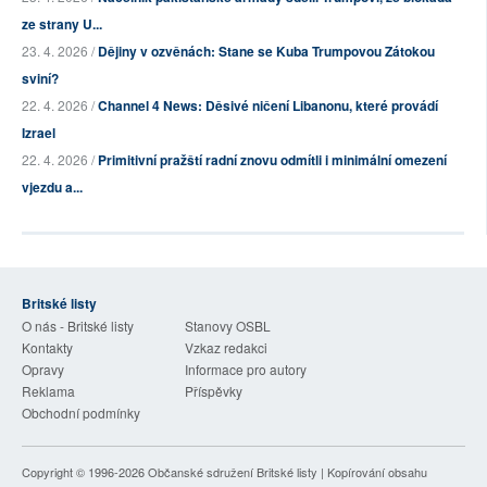
ze strany U...
23. 4. 2026 /
Dějiny v ozvěnách: Stane se Kuba Trumpovou Zátokou
sviní?
22. 4. 2026 /
Channel 4 News: Děsivé ničení Libanonu, které provádí
Izrael
22. 4. 2026 /
Primitivní pražští radní znovu odmítli i minimální omezení
vjezdu a...
Britské listy
O nás - Britské listy
Stanovy OSBL
Kontakty
Vzkaz redakci
Opravy
Informace pro autory
Reklama
Příspěvky
Obchodní podmínky
Copyright © 1996-2026
Občanské sdružení Britské listy
| Kopírování obsahu