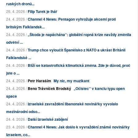
ruských dronů...
26. 4. 2026 /
Filip Turek je lhář
24. 4. 2026 /
Channel 4 News: Pentagon vyhrožuje akcemi proti
britským Falklandsk...
24. 4. 2026 /
„Škoda je napáchána“: globální ropná krize navždy změnila
odvětví ...
24. 4. 2026 /
Trump chce vyloučit Španělsko z NATO a ukrást Británii
Falklandské ...
24. 4. 2026 /
Blíží se katastrofická klimatická změna. Zde je důvod, proč
jste o ...
24. 4. 2026 /
Petr Haraším
My nic, my muzikant
24. 4. 2026 /
Beno Trávníček Brodský
„Očistec“ v kanclu typu open
space
24. 4. 2026 /
Izraelské zavraždění libanonské novinářky vyvolalo
mezinárodní odso...
24. 4. 2026 /
Další izraelské zabíjení
23. 4. 2026 /
Channel 4 News: Jak došlo k vyvraždění známé novinářky
Izraelem, co...