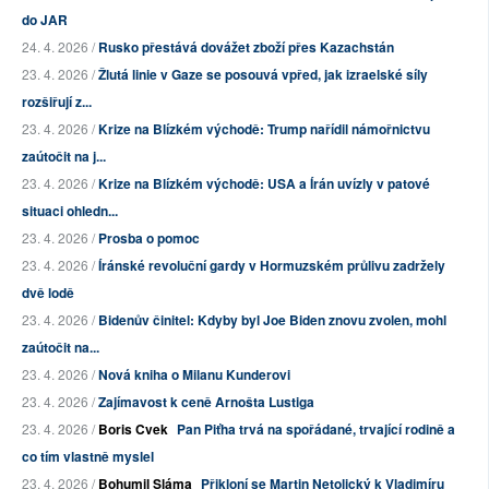
do JAR
24. 4. 2026 /
Rusko přestává dovážet zboží přes Kazachstán
23. 4. 2026 /
Žlutá linie v Gaze se posouvá vpřed, jak izraelské síly
rozšiřují z...
23. 4. 2026 /
Krize na Blízkém východě: Trump nařídil námořnictvu
zaútočit na j...
23. 4. 2026 /
Krize na Blízkém východě: USA a Írán uvízly v patové
situaci ohledn...
23. 4. 2026 /
Prosba o pomoc
23. 4. 2026 /
Íránské revoluční gardy v Hormuzském průlivu zadržely
dvě lodě
23. 4. 2026 /
Bidenův činitel: Kdyby byl Joe Biden znovu zvolen, mohl
zaútočit na...
23. 4. 2026 /
Nová kniha o Milanu Kunderovi
23. 4. 2026 /
Zajímavost k ceně Arnošta Lustiga
23. 4. 2026 /
Boris Cvek
Pan Piťha trvá na spořádané, trvající rodině a
co tím vlastně myslel
23. 4. 2026 /
Bohumil Sláma
Přikloní se Martin Netolický k Vladimíru