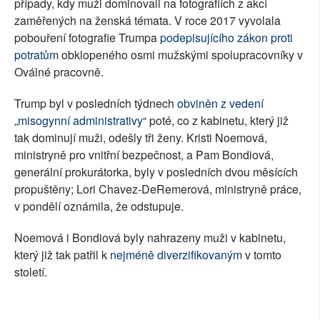
případy, kdy muži dominovali na fotografiích z akcí
zaměřených na ženská témata. V roce 2017 vyvolala
pobouření fotografie Trumpa
podepisujícího zákon proti
potratům
obklopeného osmi mužskými spolupracovníky v
Oválné pracovně.
Trump byl v posledních týdnech
obviněn z vedení
„misogynní administrativy“
poté, co z kabinetu, který již
tak dominují muži, odešly tři ženy. Kristi Noemová,
ministryně pro vnitřní bezpečnost, a Pam Bondiová,
generální prokurátorka, byly v posledních dvou měsících
propuštěny; Lori Chavez-DeRemerová, ministryně práce,
v pondělí oznámila, že odstupuje.
Noemová i Bondiová byly nahrazeny muži v kabinetu,
který již tak patřil k
nejméně diverzifikovaným
v tomto
století.