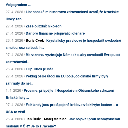
Volgogradem ...
27. 4. 2026 /
Libanonské ministerstvo zdravotnictví uvádí, že izraelské
útoky zab...
27. 4. 2026 /
Zase o jízdních kolech
24. 4. 2026 /
Dar pro finančně přispívající čtenáře
26. 4. 2026 /
Boris Cvek
Krystalicky pravicové je hospodařit svobodně
s nulou, což se bude h...
27. 4. 2026 /
Merz znovu vyzbrojuje Německo, aby osvobodil Evropu od
zastrašování...
26. 4. 2026 /
Filip Turek je lhář
27. 4. 2026 /
Peking ostře útočí na EU poté, co čínské firmy byly
zahrnuty do nej...
1. 4. 2026 /
Prosíme, přispějte!! Hospodaření Občanského sdružení
Britské listy ...
27. 4. 2026 /
Falklandy jsou pro Spojené království citlivým bodem – a
USA to vědí
25. 4. 2026 /
Jan Čulík
,
Matěj Metelec
Jak bojovat proti nesmyslnému
rasismu v ČR? Je to ztracené?