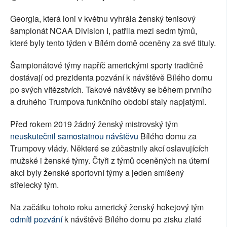
Georgia, která loni v květnu vyhrála ženský tenisový
šampionát NCAA Division I, patřila mezi sedm týmů,
které byly tento týden v Bílém domě oceněny za své tituly.
Šampionátové týmy napříč americkými sporty tradičně
dostávají od prezidenta pozvání k návštěvě Bílého domu
po svých vítězstvích. Takové návštěvy se během prvního
a druhého Trumpova funkčního období staly napjatými.
Před rokem 2019 žádný ženský mistrovský tým
neuskutečnil samostatnou návštěvu
Bílého domu za
Trumpovy vlády. Některé se zúčastnily akcí oslavujících
mužské i ženské týmy. Čtyři z týmů oceněných na úterní
akci byly ženské sportovní týmy a jeden smíšený
střelecký tým.
Na začátku tohoto roku americký ženský hokejový tým
odmítl pozvání
k návštěvě Bílého domu po zisku zlaté