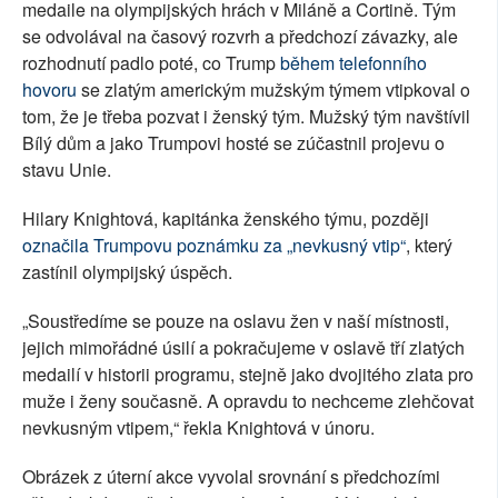
medaile na olympijských hrách v Miláně a Cortině. Tým
se odvolával na časový rozvrh a předchozí závazky, ale
rozhodnutí padlo poté, co Trump
během telefonního
hovoru
se zlatým americkým mužským týmem vtipkoval o
tom, že je třeba pozvat i ženský tým. Mužský tým navštívil
Bílý dům a jako Trumpovi hosté se zúčastnil projevu o
stavu Unie.
Hilary Knightová, kapitánka ženského týmu, později
označila Trumpovu poznámku za „nevkusný vtip“
, který
zastínil olympijský úspěch.
„Soustředíme se pouze na oslavu žen v naší místnosti,
jejich mimořádné úsilí a pokračujeme v oslavě tří zlatých
medailí v historii programu, stejně jako dvojitého zlata pro
muže i ženy současně. A opravdu to nechceme zlehčovat
nevkusným vtipem,“ řekla Knightová v únoru.
Obrázek z úterní akce vyvolal srovnání s předchozími