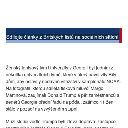
Ženský tenisový tým Univerzity v Georgii byl jedním z
několika univerzitních týmů, které v úterý navštívily Bílý
dům, aby oslavily nedávné vítězství v šampionátu NCAA.
Na fotografii, kterou sdílela tisková mluvčí Margo
Martinová, zaujímali Donald Trump a pět zaměstnanců a
trenérů Georgie přední řadu na pódiu, zatímco 11 žen
stálo v pozadí na vyvýšeném stupni.
Muži stojící vedle Trumpa byli zleva doprava: zástupce