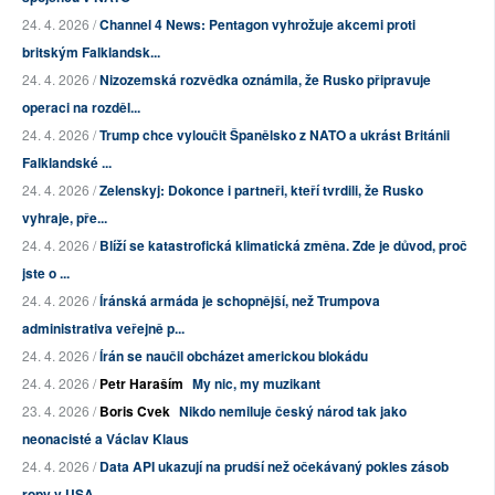
24. 4. 2026 /
Channel 4 News: Pentagon vyhrožuje akcemi proti
britským Falklandsk...
24. 4. 2026 /
Nizozemská rozvědka oznámila, že Rusko připravuje
operaci na rozděl...
24. 4. 2026 /
Trump chce vyloučit Španělsko z NATO a ukrást Británii
Falklandské ...
24. 4. 2026 /
Zelenskyj: Dokonce i partneři, kteří tvrdili, že Rusko
vyhraje, pře...
24. 4. 2026 /
Blíží se katastrofická klimatická změna. Zde je důvod, proč
jste o ...
24. 4. 2026 /
Íránská armáda je schopnější, než Trumpova
administrativa veřejně p...
24. 4. 2026 /
Írán se naučil obcházet americkou blokádu
24. 4. 2026 /
Petr Haraším
My nic, my muzikant
23. 4. 2026 /
Boris Cvek
Nikdo nemiluje český národ tak jako
neonacisté a Václav Klaus
24. 4. 2026 /
Data API ukazují na prudší než očekávaný pokles zásob
ropy v USA