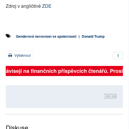
Zdroj v angličtině
ZDE
Genderová nerovnost ve společnosti
|
Donald Trump
1
Vytisknout
 závisejí na finančních příspěvcích čtenářů. Prosíme, 
3030
Diskuse