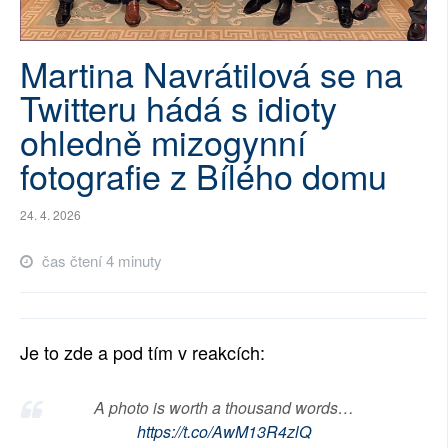
SOCIÁLNÍ SÍTĚ
Martina Navrátilová se na
RUBRIKY
Twitteru hádá s idioty
PLNÁ VERZE STRÁNEK
ohledně mizogynní
fotografie z Bílého domu
24. 4. 2026
čas čtení 4 minuty
Je to zde a pod tím v reakcích:
A photo is worth a thousand words…
https://t.co/AwM13R4zlQ