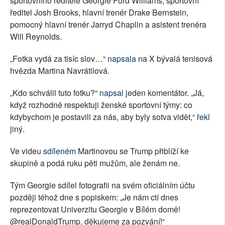
sportovního ředitele Georgie Ford Williams, sportovní
ředitel Josh Brooks, hlavní trenér Drake Bernstein,
pomocný hlavní trenér Jarryd Chaplin a asistent trenéra
Will Reynolds.
„Fotka vydá za tisíc slov…“
napsala
na X bývalá tenisová
hvězda Martina Navrátilová.
„Kdo schválil tuto fotku?“
napsal
jeden komentátor. „Já,
když rozhodně respektuji ženské sportovní týmy: co
kdybychom je postavili za nás, aby byly sotva vidět,“
řekl
jiný.
Ve videu
sdíleném
Martinovou se Trump přiblíží ke
skupině a podá ruku pěti mužům, ale ženám ne.
Tým Georgie sdílel fotografii na svém oficiálním účtu
později téhož dne s popiskem: „Je nám ctí dnes
reprezentovat Univerzitu Georgie v Bílém domě!
@realDonaldTrump, děkujeme za pozvání!“