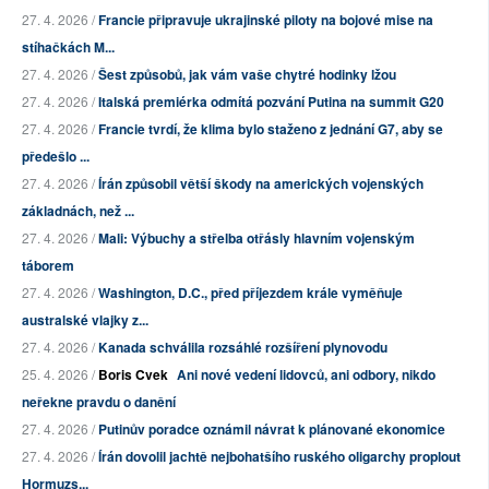
27. 4. 2026 /
Francie připravuje ukrajinské piloty na bojové mise na
stíhačkách M...
27. 4. 2026 /
Šest způsobů, jak vám vaše chytré hodinky lžou
27. 4. 2026 /
Italská premiérka odmítá pozvání Putina na summit G20
27. 4. 2026 /
Francie tvrdí, že klima bylo staženo z jednání G7, aby se
předešlo ...
27. 4. 2026 /
Írán způsobil větší škody na amerických vojenských
základnách, než ...
27. 4. 2026 /
Mali: Výbuchy a střelba otřásly hlavním vojenským
táborem
27. 4. 2026 /
Washington, D.C., před příjezdem krále vyměňuje
australské vlajky z...
27. 4. 2026 /
Kanada schválila rozsáhlé rozšíření plynovodu
25. 4. 2026 /
Boris Cvek
Ani nové vedení lidovců, ani odbory, nikdo
neřekne pravdu o danění
27. 4. 2026 /
Putinův poradce oznámil návrat k plánované ekonomice
27. 4. 2026 /
Írán dovolil jachtě nejbohatšího ruského oligarchy proplout
Hormuzs...