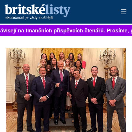
ávisejí na finančních příspěvcích čtenářů. Prosíme, př
PŘIHLÁSIT
AKTUÁLNÍ VYDÁNÍ
ARCHIV
ROZHOVORY
TÉMATA
NEJČTENĚJŠÍ ZA 7 DNÍ
AUTOŘI
PŘÍSPĚVKY NA PROVOZ