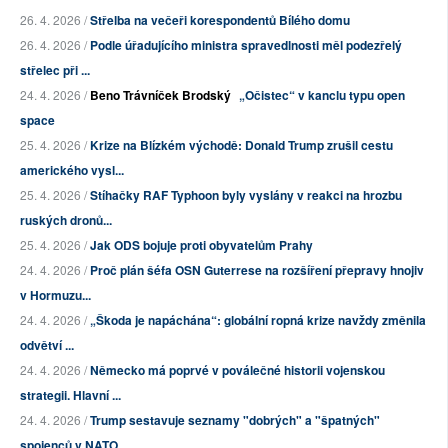
26. 4. 2026 /
Střelba na večeři korespondentů Bílého domu
26. 4. 2026 /
Podle úřadujícího ministra spravedlnosti měl podezřelý
střelec při ...
24. 4. 2026 /
Beno Trávníček Brodský
„Očistec“ v kanclu typu open
space
25. 4. 2026 /
Krize na Blízkém východě: Donald Trump zrušil cestu
amerického vysl...
25. 4. 2026 /
Stíhačky RAF Typhoon byly vyslány v reakci na hrozbu
ruských dronů...
25. 4. 2026 /
Jak ODS bojuje proti obyvatelům Prahy
24. 4. 2026 /
Proč plán šéfa OSN Guterrese na rozšíření přepravy hnojiv
v Hormuzu...
24. 4. 2026 /
„Škoda je napáchána“: globální ropná krize navždy změnila
odvětví ...
24. 4. 2026 /
Německo má poprvé v poválečné historii vojenskou
strategii. Hlavní ...
24. 4. 2026 /
Trump sestavuje seznamy "dobrých" a "špatných"
spojenců v NATO