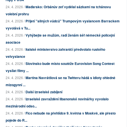
24. 4. 2026 /
Maďarsko: Orbánův zeť vydělal sázkami na tchánovu
volební prohru
24. 4. 2026 /
Přijetí "silných vůdců" Trumpovým vyslancem Barrackem
vyvolává v Tu...
24. 4. 2026 /
Vyhýbejte se mužům, radí ženám šéf německé policejní
asociace
24. 4. 2026 /
Italské ministerstvo zahraničí předvolalo ruského
velvyslance
24. 4. 2026 /
Slovinsko bude místo soutěže Eurovision Song Contest
vysílat filmy ...
24. 4. 2026 /
Martina Navrátilová se na Twitteru hádá s idioty ohledně
mizogynní ...
24. 4. 2026 /
Další izraelské zabíjení
24. 4. 2026 /
Izraelské zavraždění libanonské novinářky vyvolalo
mezinárodní odso...
24. 4. 2026 /
Fico nebude na přehlídce 9. května v Moskvě, ale přesto
pojede do R...