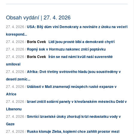
Obsah vydání | 27. 4. 2026
27. 4. 2026 /
USA: Bílý dům viní Demokraty a novináře z útoku na večeři
korespond...
27. 4. 2026 /
Boris Cvek
Lidi jsou prostě blbí a demokraté chytří
27. 4. 2026 /
Ropný šok v Hormuzu nakonec zničí poptávku
27. 4. 2026 /
Boris Cvek
Írán se nad námi kvůli naší suverenitě
smiloval
27. 4. 2026 /
Afrika: Dvě třetiny světového hladu jsou soustředěny v
deseti zemíc...
27. 4. 2026 /
Události v Mali znamenají neúspěch ruské expanze v
Africe
27. 4. 2026 /
Izrael zničil solární panely v křesťanském městečku Debl v
Libanonu
27. 4. 2026 /
Smrtící izraelské útoky zhoršují krizi nedostatku vody v
Gaze
27. 4. 2026 /
Rusko klonuje Zieba, kopiemi chce zahltit prostor mezi