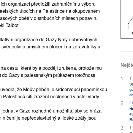
ních organizací předložili zahraničnímu výboru
raelských útocích na Palestince na okupovaném
ových obětí v distribučních místech potravin.
ekl Talbot.
itativní organizace do Gazy týmy dobrovolných
li svědectví o úmyslném útočení na zdravotníky a
Nejčt
k na cestu, která byla později zrušena, protože mu
t do Gazy s palestinským průkazem totožnosti.
1.
Sh
uvedla, že Moův příběh je srdcervoucí připomínkou
go
do
Palestinců cítí zrazeni nečinností vlastní vlády.
31
Ne
y jednat v Gaze rozhodně umožnila, aby se hrůza
48
ičení je nepředstavitelný a lidské ztráty jsou
M
1.