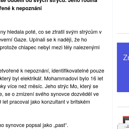
se oddělil od svých strýců. Jeho rodina
ořené k nepoznání
 hledala poté, co se ztratil svým strýcům v
everní Gaze. Upínali se k naději, že ho
, protože chlapec nebyl mezi těly nalezenými
etvořené k nepoznání, identifikovatelné pouze
který byl elektrikář. Mohammadovi bylo 16 let
uky více než měsíc. Jeho strýc Mo, který se
ze, se o zmizení svého synovce dozvěděl ve
0 let pracoval jako konzultant v britském
o synovce popsal jako „past“.