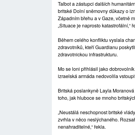
Talbot a zástupci dalších humanitár
britské Dolní sněmovny důkazy o iz
Západním břehu a v Gaze, včetně mas
„Situace je naprosto katastrofální,“ ř
Během celého konfliktu vyslala char
zdravotníků, kteří Guardianu poskyt
zdravotnickou infrastrukturu.
Mo se loni přihlásil jako dobrovolní
izraelská armáda nedovolila vstoupi
Britská poslankyně Layla Moranová 
toho, jak hluboce se mnoho britských 
„Neustálá neschopnost britské vlád
zvrhla v něco neslýchaného. Rozsah n
nenahraditelné,“ řekla.