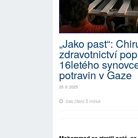
„Jako past“: Chir
zdravotnictví po
16letého synovce
potravin v Gaze
25. 6. 2025
čas čtení 5 minut