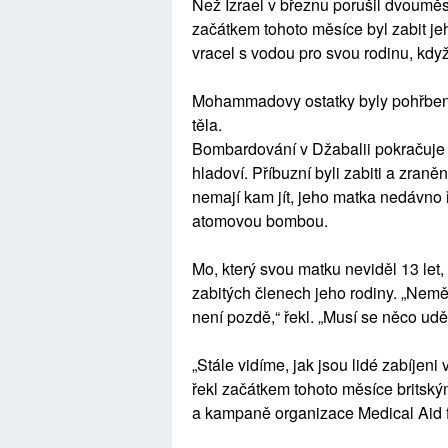
Než Izrael v březnu porušil dvouměsí
začátkem tohoto měsíce byl zabit jeho
vracel s vodou pro svou rodinu, kdy
Mohammadovy ostatky byly pohřbeny 
těla.
Bombardování v Džabalii pokračuje d
hladoví. Příbuzní byli zabiti a zraně
nemají kam jít, jeho matka nedávno ře
atomovou bombou.
Mo, který svou matku neviděl 13 let,
zabitých členech jeho rodiny. „Nemě
není pozdě,“ řekl. „Musí se něco uděl
„Stále vidíme, jak jsou lidé zabíjeni
řekl začátkem tohoto měsíce britský
a kampaně organizace Medical Aid f