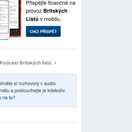
Přispějte finančně na
provoz
Britských
v mobilu.
Listů
CHCI PŘISPĚT
Podcast Britských listů
áhněte si rozhovory v audio
mátu a poslouchejte je kdekoliv.
k na to?