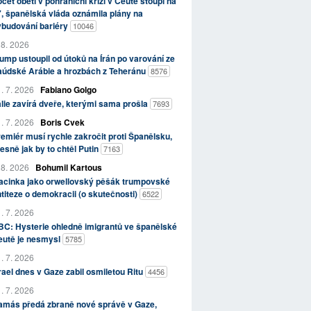
čet obětí v pohraniční krizi v Ceutě stoupl na
, španělská vláda oznámila plány na
ybudování bariéry
10046
 8. 2026
ump ustoupil od útoků na Írán po varování ze
aúdské Arábie a hrozbách z Teheránu
8576
. 7. 2026
Fabiano Golgo
álie zavírá dveře, kterými sama prošla
7693
. 7. 2026
Boris Cvek
emiér musí rychle zakročit proti Španělsku,
esně jak by to chtěl Putin
7163
 8. 2026
Bohumil Kartous
acinka jako orwellovský pěšák trumpovské
titeze o demokracii (o skutečnosti)
6522
. 7. 2026
C: Hysterie ohledně imigrantů ve španělské
eutě je nesmysl
5785
. 7. 2026
rael dnes v Gaze zabil osmiletou Ritu
4456
. 7. 2026
amás předá zbraně nové správě v Gaze,