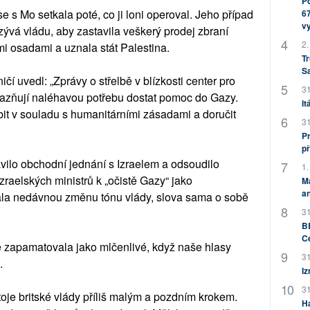
Po
e s Mo setkala poté, co ji loni operoval. Jeho případ
67
v
ývá vládu, aby zastavila veškerý prodej zbraní
2.
mi osadami a uznala stát Palestina.
Tr
S
čí uvedl: „Zprávy o střelbě v blízkosti center pro
31
azňují naléhavou potřebu dostat pomoc do Gazy.
It
it v souladu s humanitárními zásadami a doručit
31
Pr
př
vilo obchodní jednání s Izraelem a odsoudilo
1.
zraelských ministrů k „očistě Gazy“ jako
M
an
tala nedávnou změnu tónu vlády, slova sama o sobě
31
BB
C
e zapamatovala jako mlčenlivé, když naše hlasy
31
.
Iz
31
je britské vlády příliš malým a pozdním krokem.
H