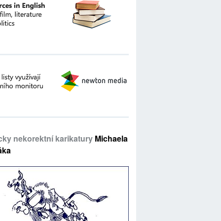
icky nekorektní karikatury
Michaela
áka