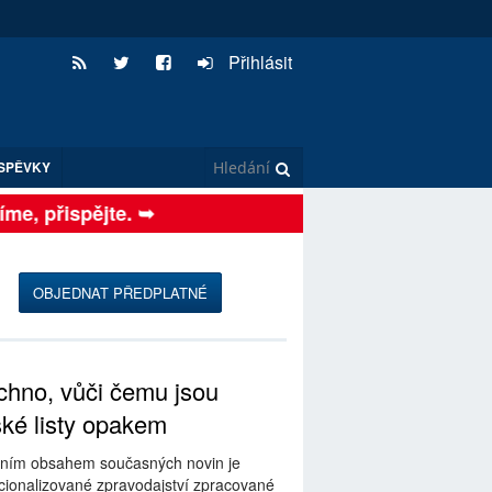
Přihlásit
SPĚVKY
, přispějte. ➥
OBJEDNAT PŘEDPLATNÉ
hno, vůči čemu jsou
ské listy opakem
ním obsahem současných novin je
ionalizované zpravodajství zpracované