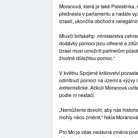
Moranová, která je také Palestinka, s
přednesla v parlamentu a nadále vyz
Izraeli, ukončila obchod s nelegální
Mluvčí britskéhp ministerstva zahrani
dodávky pomoci jsou otřesné a zdůr
Izrael musí umožnit partnerům působ
životně důležitou pomoc.“
V květnu Spojené království pozasta
odmítnutí pomoci na území a výzvy i
extremistické. Ačkoli Moranová uví
podle ní nestačí.
„Nemůžeme dovolit, aby nás histori
mohly něco změnit,“ řekla Moranová
Pro Mo je však nedávná změna posto