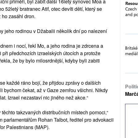
ční příměří, byl zabit další 16letý synovec Moa a
 52letý bratranec Atif, otec devíti dětí, který se
ž ho zasáhl dron.
jeho rodinou v Džabalii několik dní po nalezení
nem i nocí, řekl Mo, a jeho rodina je zdrcena a
ni při předchozích izraelských útocích a protože
kla, že by bylo milosrdnější, kdyby byli zabiti
 se každé ráno bojí, že přijdou zprávy o dalších
Polit
li bychom čekat, až v Gaze zemřou všichni. Nikdy
Marč
at. Izrael nezastaví nic jiného než akce.“
 v těchto takzvaných distribučních místech pomoci,“
m parlamentářům Rohan Talbot, ředitel pro advokacii
or Palestinians (MAP).