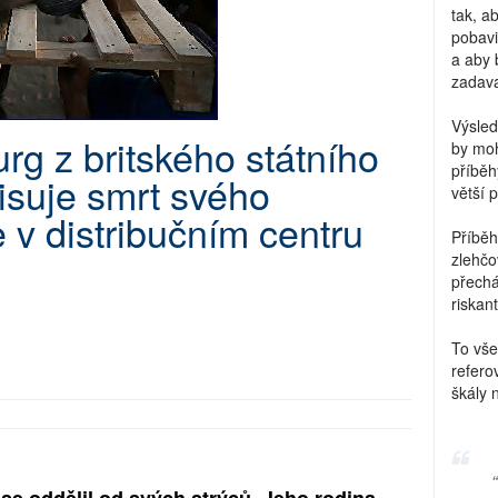
tak, a
pobavi
a aby 
zadava
Výsled
urg z britského státního
by moh
příběh
pisuje smrt svého
větší 
 v distribučním centru
Příběh
zlehčo
přechá
riskant
To vše
refero
škály 