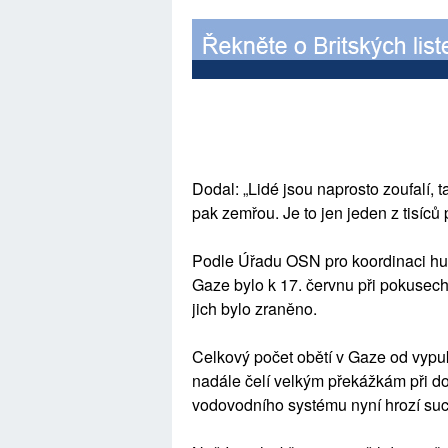
Dodal: „Lidé jsou naprosto zoufalí, ta
pak zemřou. Je to jen jeden z tisíc
Podle Úřadu OSN pro koordinaci huma
Gaze bylo k 17. červnu při pokusech 
jich bylo zraněno.
Celkový počet obětí v Gaze od vypu
nadále čelí velkým překážkám při d
vodovodního systému nyní hrozí su