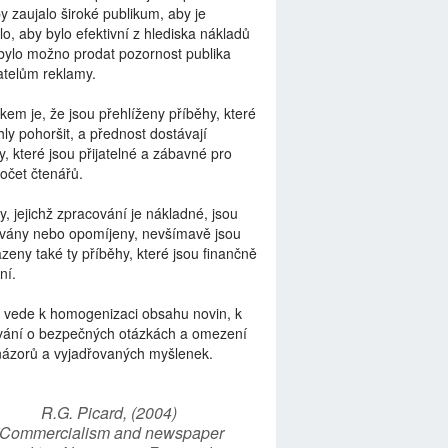
by zaujalo široké publikum, aby je
lo, aby bylo efektivní z hlediska nákladů
bylo možno prodat pozornost publika
telům reklamy.
kem je, že jsou přehlíženy příběhy, které
ly pohoršit, a přednost dostávají
y, které jsou přijatelné a zábavné pro
počet čtenářů.
y, jejichž zpracování je nákladné, jsou
vány nebo opomíjeny, nevšímavě jsou
zeny také ty příběhy, které jsou finančně
ní.
 vede k homogenizaci obsahu novin, k
vání o bezpečných otázkách a omezení
názorů a vyjadřovaných myšlenek.
R.G. Picard, (2004)
“Commercialism and newspaper