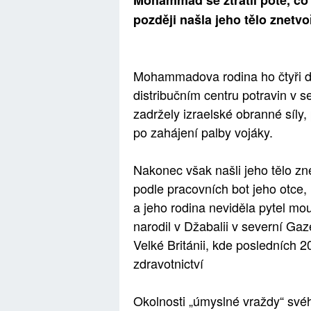
Mohammad se ztratil poté, co 
později našla jeho tělo znetv
Mohammadova rodina ho čtyři dny
distribučním centru potravin v s
zadržely izraelské obranné síly
po zahájení palby vojáky.
Nakonec však našli jeho tělo zn
podle pracovních bot jeho otce, 
a jeho rodina neviděla pytel mo
narodil v Džabalii v severní Ga
Velké Británii, kde posledních 2
zdravotnictví
Okolnosti „úmyslné vraždy“ svéh