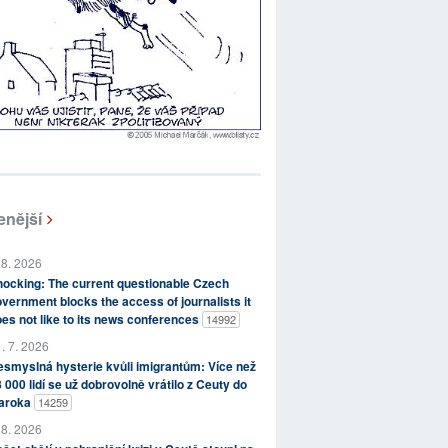
enější
 8. 2026
ocking: The current questionable Czech
vernment blocks the access of journalists it
es not like to its news conferences
14992
. 7. 2026
smyslná hysterie kvůli imigrantům: Více než
 000 lidí se už dobrovolně vrátilo z Ceuty do
aroka
14259
 8. 2026