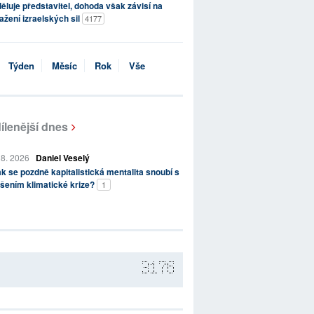
ěluje představitel, dohoda však závisí na
ažení izraelských sil
4177
Týden
Měsíc
Rok
Vše
ílenější dnes
 8. 2026
Daniel Veselý
k se pozdně kapitalistická mentalita snoubí s
šením klimatické krize?
1
3176