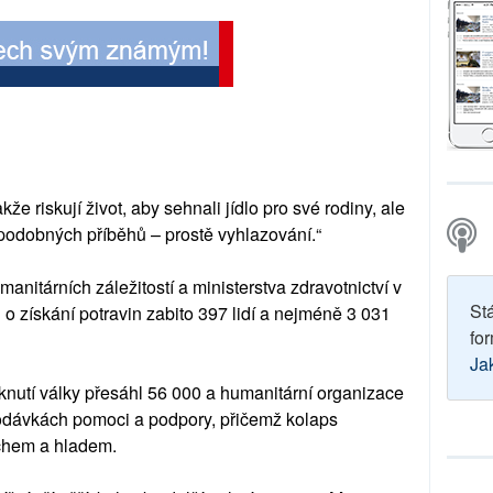
kže riskují život, aby sehnali jídlo pro své rodiny, ale
ů podobných příběhů – prostě vyhlazování.“
nitárních záležitostí a ministerstva zdravotnictví v
St
o získání potravin zabito 397 lidí a nejméně 3 031
for
Ja
knutí války přesáhl 56 000 a humanitární organizace
odávkách pomoci a podpory, přičemž kolaps
chem a hladem.