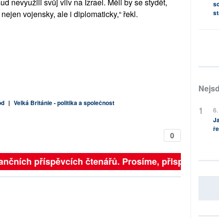
d nevyužili svůj vliv na Izrael. Měli by se stydět,
sd
st
nejen vojensky, ale i diplomaticky,“ řekl.
Nejsd
od
|
Velká Británie - politika a společnost
6.
Ja
ře
0
finančních příspěvcích čtenářů. Prosíme, přispějte. ➥