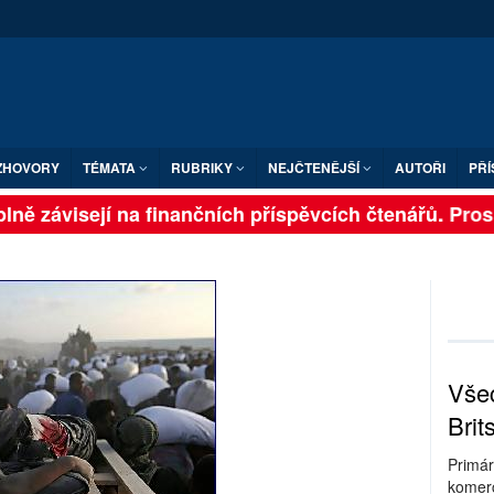
ZHOVORY
TÉMATA
RUBRIKY
NEJČTENĚJŠÍ
AUTOŘI
PŘÍ
ně závisejí na finančních příspěvcích čtenářů. Prosíme
Všec
Brit
Primár
komerc