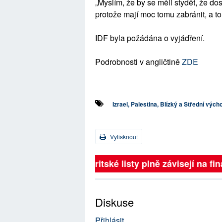
„Myslím, že by se měli stydět, že dosu
protože mají moc tomu zabránit, a to 
IDF byla požádána o vyjádření.
Podrobnosti v angličtině
ZDE
Izrael, Palestina, Blízký a Střední vých
Vytisknout
Britské listy plně závisejí na 
Diskuse
Přihlásit