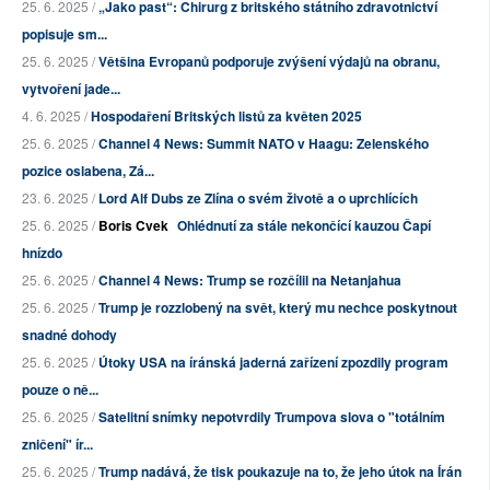
25. 6. 2025 /
„Jako past“: Chirurg z britského státního zdravotnictví
popisuje sm...
25. 6. 2025 /
Většina Evropanů podporuje zvýšení výdajů na obranu,
vytvoření jade...
4. 6. 2025 /
Hospodaření Britských listů za květen 2025
25. 6. 2025 /
Channel 4 News: Summit NATO v Haagu: Zelenského
pozice oslabena, Zá...
23. 6. 2025 /
Lord Alf Dubs ze Zlína o svém životě a o uprchlících
25. 6. 2025 /
Boris Cvek
Ohlédnutí za stále nekončící kauzou Čapí
hnízdo
25. 6. 2025 /
Channel 4 News: Trump se rozčílil na Netanjahua
25. 6. 2025 /
Trump je rozzlobený na svět, který mu nechce poskytnout
snadné dohody
25. 6. 2025 /
Útoky USA na íránská jaderná zařízení zpozdily program
pouze o ně...
25. 6. 2025 /
Satelitní snímky nepotvrdily Trumpova slova o "totálním
zničení" ír...
25. 6. 2025 /
Trump nadává, že tisk poukazuje na to, že jeho útok na Írán