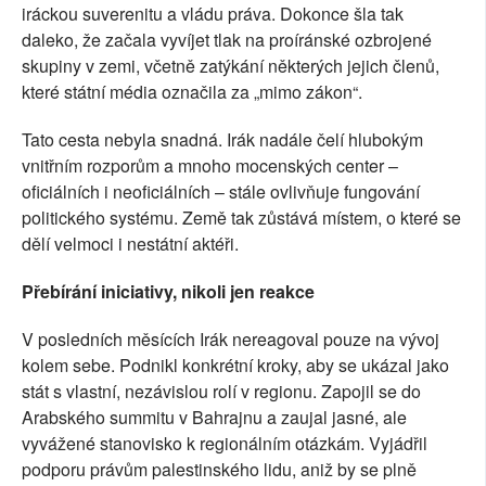
iráckou suverenitu a vládu práva. Dokonce šla tak
daleko, že začala vyvíjet tlak na proíránské ozbrojené
skupiny v zemi, včetně zatýkání některých jejich členů,
které státní média označila za „mimo zákon“.
Tato cesta nebyla snadná. Irák nadále čelí hlubokým
vnitřním rozporům a mnoho mocenských center –
oficiálních i neoficiálních – stále ovlivňuje fungování
politického systému. Země tak zůstává místem, o které se
dělí velmoci i nestátní aktéři.
Přebírání iniciativy, nikoli jen reakce
V posledních měsících Irák nereagoval pouze na vývoj
kolem sebe. Podnikl konkrétní kroky, aby se ukázal jako
stát s vlastní, nezávislou rolí v regionu. Zapojil se do
Arabského summitu v Bahrajnu a zaujal jasné, ale
vyvážené stanovisko k regionálním otázkám. Vyjádřil
podporu právům palestinského lidu, aniž by se plně