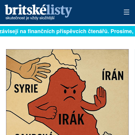
ávisejí na finančních příspěvcích čtenářů. Prosíme, p
PŘIHLÁSIT
AKTUÁLNÍ VYDÁNÍ
ARCHIV
ROZHOVORY
TÉMATA
NEJČTENĚJŠÍ ZA 7 DNÍ
AUTOŘI
PŘÍSPĚVKY NA PROVOZ