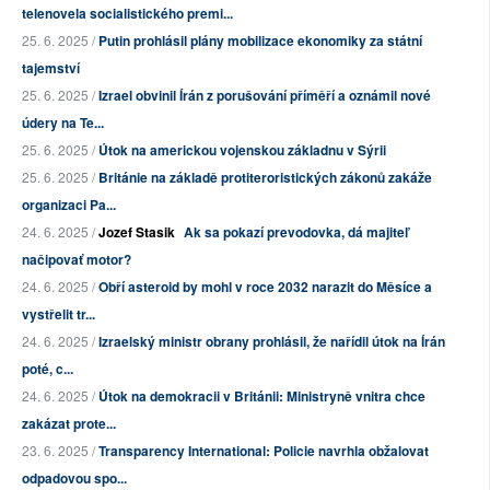
telenovela socialistického premi...
25. 6. 2025 /
Putin prohlásil plány mobilizace ekonomiky za státní
tajemství
25. 6. 2025 /
Izrael obvinil Írán z porušování příměří a oznámil nové
údery na Te...
25. 6. 2025 /
Útok na americkou vojenskou základnu v Sýrii
25. 6. 2025 /
Británie na základě protiteroristických zákonů zakáže
organizaci Pa...
24. 6. 2025 /
Jozef Stasik
Ak sa pokazí prevodovka, dá majiteľ
načipovať motor?
24. 6. 2025 /
Obří asteroid by mohl v roce 2032 narazit do Měsíce a
vystřelit tr...
24. 6. 2025 /
Izraelský ministr obrany prohlásil, že nařídil útok na Írán
poté, c...
24. 6. 2025 /
Útok na demokracii v Británii: Ministryně vnitra chce
zakázat prote...
23. 6. 2025 /
Transparency International: Policie navrhla obžalovat
odpadovou spo...