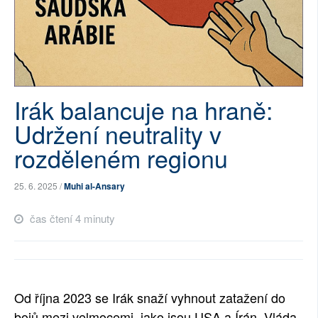
SOCIÁLNÍ SÍTĚ
RUBRIKY
PLNÁ VERZE STRÁNEK
Irák balancuje na hraně:
Udržení neutrality v
rozděleném regionu
25. 6. 2025 /
Muhi al-Ansary
čas čtení 4 minuty
Od října 2023 se Irák snaží vyhnout zatažení do
bojů mezi velmocemi, jako jsou USA a Írán. Vláda