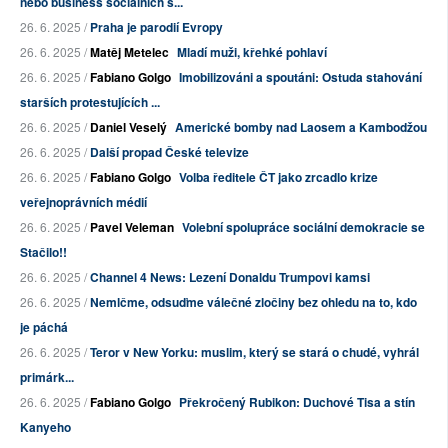
nebo business sociálních s...
26. 6. 2025 /
Praha je parodií Evropy
26. 6. 2025 /
Matěj Metelec
Mladí muži, křehké pohlaví
26. 6. 2025 /
Fabiano Golgo
Imobilizováni a spoutáni: Ostuda stahování
starších protestujících ...
26. 6. 2025 /
Daniel Veselý
Americké bomby nad Laosem a Kambodžou
26. 6. 2025 /
Další propad České televize
26. 6. 2025 /
Fabiano Golgo
Volba ředitele ČT jako zrcadlo krize
veřejnoprávních médií
26. 6. 2025 /
Pavel Veleman
Volební spolupráce sociální demokracie se
Stačilo!!
26. 6. 2025 /
Channel 4 News: Lezení Donaldu Trumpovi kamsi
26. 6. 2025 /
Nemlčme, odsuďme válečné zločiny bez ohledu na to, kdo
je páchá
26. 6. 2025 /
Teror v New Yorku: muslim, který se stará o chudé, vyhrál
primárk...
26. 6. 2025 /
Fabiano Golgo
Překročený Rubikon: Duchové Tisa a stín
Kanyeho