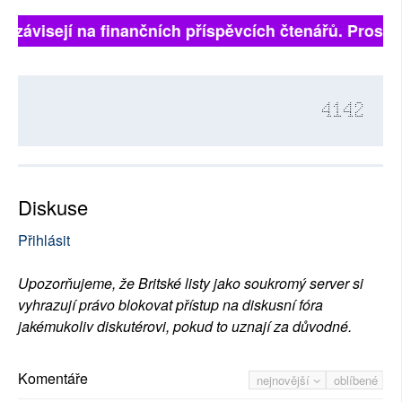
ě závisejí na finančních příspěvcích čtenářů. Prosíme,
4142
Diskuse
Přihlásit
Upozorňujeme, že Britské listy jako soukromý server si
vyhrazují právo blokovat přístup na diskusní fóra
jakémukoliv diskutérovi, pokud to uznají za důvodné.
Komentáře
nejnovější
oblíbené