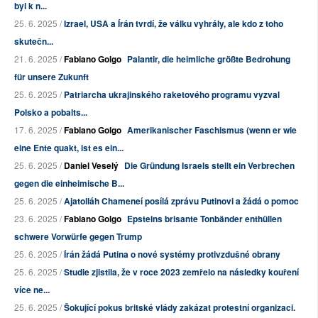
byl k n...
25. 6. 2025 /
Izrael, USA a Írán tvrdí, že válku vyhrály, ale kdo z toho
skutečn...
21. 6. 2025 /
Fabiano Golgo
Palantir, die heimliche größte Bedrohung
für unsere Zukunft
25. 6. 2025 /
Patriarcha ukrajinského raketového programu vyzval
Polsko a pobalts...
17. 6. 2025 /
Fabiano Golgo
Amerikanischer Faschismus (wenn er wie
eine Ente quakt, ist es ein...
25. 6. 2025 /
Daniel Veselý
Die Gründung Israels stellt ein Verbrechen
gegen die einheimische B...
25. 6. 2025 /
Ajatolláh Chameneí posílá zprávu Putinovi a žádá o pomoc
23. 6. 2025 /
Fabiano Golgo
Epsteins brisante Tonbänder enthüllen
schwere Vorwürfe gegen Trump
25. 6. 2025 /
Írán žádá Putina o nové systémy protivzdušné obrany
25. 6. 2025 /
Studie zjistila, že v roce 2023 zemřelo na následky kouření
více ne...
25. 6. 2025 /
Šokující pokus britské vlády zakázat protestní organizaci.