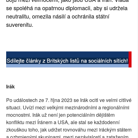
se spoléhá na opatrnou diplomacii, aby si udržela
neutralitu, omezila násilí a ochránila státní
suverenitu.
Irák
Po událostech ze 7. října 2023 se Irák ocitl ve velmi citlivé
situaci. Uvízl mezi velkými mezinárodními a regionálními
mocnostmi. Irák už není jen potenciálním dějištěm
konfliktu mezi Íránem a USA, ale stal se každodenní
zkouškou toho, jak udržet rovnováhu mezi iráckým státem
a ozbrojenými skupinami, mezi nezávislostí a zatažením