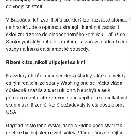
do vnějších střetů.
V Bagdádu lídři zvolili přístup, který lze nazvat „diplomacií
na hraně“. Jde o opatrnou strategii, která má zabránit
sklouznutí země do plnohodnotného konfliktu – ať už se
Spojenými státy nebo s Izraelem – a zároveň udržet silné
vazby na Írán a další arabské sousedy.
Řízení krize, nikoli připojení se k ní
Navzdory útokům na americké základny v Iráku a někdy
ostrým reakcím ze strany Washingtonu se irácká vláda
důsledně snažila situaci uklidnit. Neuchýlila se k
přímému střetu, ale zároveň neustoupila tlaku radikálních
skupin uvnitř země, které požadovaly tvrdší postup proti
USA.
Bagdád místo toho vyslal jasné a klidné poselství: Irák
nechce být bojištěm cizích válek. Vláda důrazně hájila