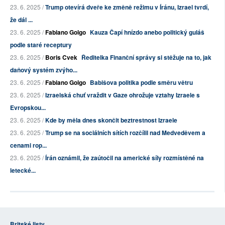
23. 6. 2025 /
Trump otevírá dveře ke změně režimu v Íránu, Izrael tvrdí,
že dál ...
23. 6. 2025 /
Fabiano Golgo
Kauza Čapí hnízdo anebo politický guláš
podle staré receptury
23. 6. 2025 /
Boris Cvek
Ředitelka Finanční správy si stěžuje na to, jak
daňový systém zvýho...
23. 6. 2025 /
Fabiano Golgo
Babišova politika podle směru větru
23. 6. 2025 /
Izraelská chuť vraždit v Gaze ohrožuje vztahy Izraele s
Evropskou...
23. 6. 2025 /
Kde by měla dnes skončit beztrestnost Izraele
23. 6. 2025 /
Trump se na sociálních sítích rozčílil nad Medveděvem a
cenami rop...
23. 6. 2025 /
Írán oznámil, že zaútočil na americké síly rozmístěné na
letecké...
Britské listy