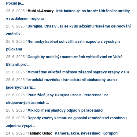
Pokud je...
25. 6. 2025 /
Muhi al-Ansary
Irák balancuje na hraně: Udržení neutrality
v rozděleném regionu
25. 6. 2025 /
Ukrajina: Chasiv Jar se kvůli těžkému ruskému ostřelování
změnil v ...
25. 6. 2025 /
Německý kabinet schválil návrh rozpočtu s vysokým
půjčkami
25. 6. 2025 /
Google by mohl být nucen změnit vyhledávání ve Velké
Británii, prot...
25. 6. 2025 /
Mimořádně důležitá možnost zásadní nápravy krajiny v ČR
25. 6. 2025 /
Izraelská rozvědka: Írán odstranil obohacený uran z
jaderných zaříz...
25. 6. 2025 /
Putin žádá, aby Ukrajina uznala "referenda" na
okupovaných územích ...
25. 6. 2025 /
Mikrobi mění plastový odpad v paracetamol
25. 6. 2025 /
Dopady změny klimatu na globální zemědělství zasáhnou
zejména vyspě...
24. 6. 2025 /
Fabiano Golgo
Kamera, akce, nevěstinec! Korupční