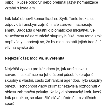
připojil k „ose odporu“ nebo přejímal jazyk normalizace
vztahů s Izraelem.
Irák také obnovil komunikaci se Sýrií. Tento krok sice
odpovídá íránským zájmům, ale zároveň naznačuje
snahu Bagdádu o vlastní diplomatickou iniciativu. Ve
skutečnosti některé irácké skupiny blízké Íránu tento krok
nepřivítaly – obávají se, že by mohl oslabit jejich tradiční
vliv na syrské dění.
Nejtěžší část: Moc vs. suverenita
Největší výzvou pro Irák dnes je, jak udržet svou
suverenitu, zatímco na jeho území působí ozbrojené
skupiny s vlastní, často zahraniční agendou. Tyto skupiny
omezují schopnost vlády přijímat nezávislá rozhodnutí v
oblasti zahraniční politiky. Každý diplomatický krok, který
Irák podnikne, se okamžitě stává předmětem vnitřních
sporů.