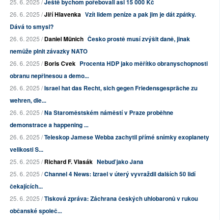
25. 6. 2025 /
Ještě bychom pořebovali asi 15 000 Kč
26. 6. 2025 /
Jiří Hlavenka
Vzít lidem peníze a pak jim je dát zpátky.
Dává to smysl?
26. 6. 2025 /
Daniel Münich
Česko prostě musí zvýšit daně, jinak
nemůže plnit závazky NATO
26. 6. 2025 /
Boris Cvek
Procenta HDP jako měřítko obranyschopnosti
obranu nepřinesou a demo...
26. 6. 2025 /
Israel hat das Recht, sich gegen Friedensgespräche zu
wehren, die...
26. 6. 2025 /
Na Staroměstském náměstí v Praze proběhne
demonstrace a happening ...
26. 6. 2025 /
Teleskop Jamese Webba zachytil přímé snímky exoplanety
velikosti S...
25. 6. 2025 /
Richard F. Vlasák
Nebuď jako Jana
25. 6. 2025 /
Channel 4 News: Izrael v úterý vyvraždil dalších 50 lidí
čekajících...
25. 6. 2025 /
Tisková zpráva: Záchrana českých uhlobaronů v rukou
občanské společ...