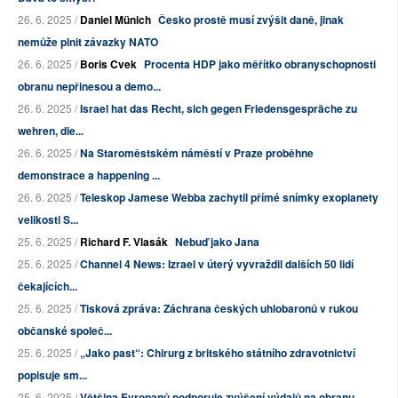
26. 6. 2025 /
Daniel Münich
Česko prostě musí zvýšit daně, jinak
nemůže plnit závazky NATO
26. 6. 2025 /
Boris Cvek
Procenta HDP jako měřítko obranyschopnosti
obranu nepřinesou a demo...
26. 6. 2025 /
Israel hat das Recht, sich gegen Friedensgespräche zu
wehren, die...
26. 6. 2025 /
Na Staroměstském náměstí v Praze proběhne
demonstrace a happening ...
26. 6. 2025 /
Teleskop Jamese Webba zachytil přímé snímky exoplanety
velikosti S...
25. 6. 2025 /
Richard F. Vlasák
Nebuď jako Jana
25. 6. 2025 /
Channel 4 News: Izrael v úterý vyvraždil dalších 50 lidí
čekajících...
25. 6. 2025 /
Tisková zpráva: Záchrana českých uhlobaronů v rukou
občanské společ...
25. 6. 2025 /
„Jako past“: Chirurg z britského státního zdravotnictví
popisuje sm...
25. 6. 2025 /
Většina Evropanů podporuje zvýšení výdajů na obranu,