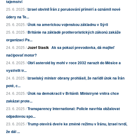
tajemství
25. 6. 2025 /
Izrael obvinil Írán z porušování příměří a oznámil nové
údery na Te...
25. 6. 2025 /
Útok na americkou vojenskou základnu v Sýrii
25. 6. 2025 /
Británie na základě protiteroristických zákonů zakáže
organizaci Pa...
24. 6. 2025 /
Jozef Stasik
Ak sa pokazí prevodovka, dá majiteľ
načipovať motor?
24. 6. 2025 /
Obří asteroid by mohl v roce 2032 narazit do Měsíce a
vystřelit tr...
24. 6. 2025 /
Izraelský ministr obrany prohlásil, že nařídil útok na Írán
poté, c...
24. 6. 2025 /
Útok na demokracii v Británii: Ministryně vnitra chce
zakázat prote...
23. 6. 2025 /
Transparency International: Policie navrhla obžalovat
odpadovou spo...
23. 6. 2025 /
Trump otevírá dveře ke změně režimu v Íránu, Izrael tvrdí,
že dál ...