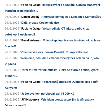
26. 6. 2025 /
Fabiano Golgo
Imobilizováni a spoutáni: Ostuda stahování
starších protestujících ...
26. 6. 2025 /
Daniel Veselý
Americké bomby nad Laosem a Kambodžou
26. 6. 2025 /
Další propad České televize
26. 6. 2025 /
Fabiano Golgo
Volba ředitele ČT jako zrcadlo krize
veřejnoprávních médií
26. 6. 2025 /
Pavel Veleman
Volební spolupráce sociální demokracie se
Stačilo!!
26. 6. 2025 /
Channel 4 News: Lezení Donaldu Trumpovi kamsi
26. 6. 2025 /
Nemlčme, odsuďme válečné zločiny bez ohledu na to, kdo
je páchá
26. 6. 2025 /
Teror v New Yorku: muslim, který se stará o chudé, vyhrál
primárk...
26. 6. 2025 /
Fabiano Golgo
Překročený Rubikon: Duchové Tisa a stín
Kanyeho
25. 6. 2025 /
Ještě bychom pořebovali asi 15 000 Kč
26. 6. 2025 /
Jiří Hlavenka
Vzít lidem peníze a pak jim je dát zpátky.
Dává to smysl?