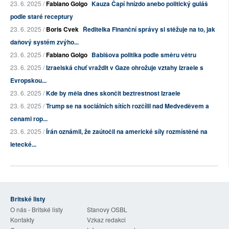
23. 6. 2025 /
Fabiano Golgo
Kauza Čapí hnízdo anebo politický guláš
podle staré receptury
23. 6. 2025 /
Boris Cvek
Ředitelka Finanční správy si stěžuje na to, jak
daňový systém zvýho...
23. 6. 2025 /
Fabiano Golgo
Babišova politika podle směru větru
23. 6. 2025 /
Izraelská chuť vraždit v Gaze ohrožuje vztahy Izraele s
Evropskou...
23. 6. 2025 /
Kde by měla dnes skončit beztrestnost Izraele
23. 6. 2025 /
Trump se na sociálních sítích rozčílil nad Medveděvem a
cenami rop...
23. 6. 2025 /
Írán oznámil, že zaútočil na americké síly rozmístěné na
letecké...
Britské listy
O nás - Britské listy
Stanovy OSBL
Kontakty
Vzkaz redakci