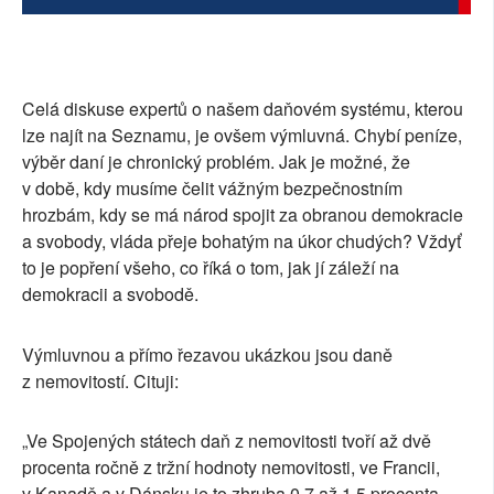
Celá diskuse expertů o našem daňovém systému, kterou
lze najít na Seznamu, je ovšem výmluvná. Chybí peníze,
výběr daní je chronický problém. Jak je možné, že
v době, kdy musíme čelit vážným bezpečnostním
hrozbám, kdy se má národ spojit za obranou demokracie
a svobody, vláda přeje bohatým na úkor chudých? Vždyť
to je popření všeho, co říká o tom, jak jí záleží na
demokracii a svobodě.
Výmluvnou a přímo řezavou ukázkou jsou daně
z nemovitostí. Cituji:
„Ve Spojených státech daň z nemovitosti tvoří až dvě
procenta ročně z tržní hodnoty nemovitosti, ve Francii,
v Kanadě a v Dánsku je to zhruba 0,7 až 1,5 procenta.