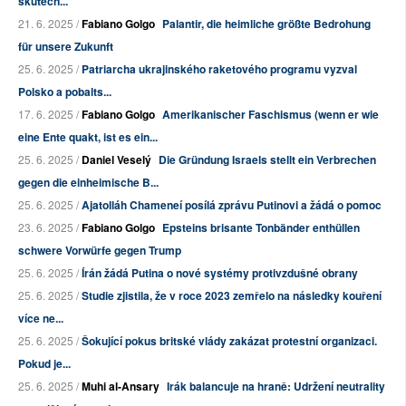
skutečn...
21. 6. 2025 /
Fabiano Golgo
Palantir, die heimliche größte Bedrohung
für unsere Zukunft
25. 6. 2025 /
Patriarcha ukrajinského raketového programu vyzval
Polsko a pobalts...
17. 6. 2025 /
Fabiano Golgo
Amerikanischer Faschismus (wenn er wie
eine Ente quakt, ist es ein...
25. 6. 2025 /
Daniel Veselý
Die Gründung Israels stellt ein Verbrechen
gegen die einheimische B...
25. 6. 2025 /
Ajatolláh Chameneí posílá zprávu Putinovi a žádá o pomoc
23. 6. 2025 /
Fabiano Golgo
Epsteins brisante Tonbänder enthüllen
schwere Vorwürfe gegen Trump
25. 6. 2025 /
Írán žádá Putina o nové systémy protivzdušné obrany
25. 6. 2025 /
Studie zjistila, že v roce 2023 zemřelo na následky kouření
více ne...
25. 6. 2025 /
Šokující pokus britské vlády zakázat protestní organizaci.
Pokud je...
25. 6. 2025 /
Muhi al-Ansary
Irák balancuje na hraně: Udržení neutrality