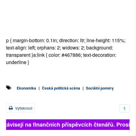
p { margin-bottom: 0.1in; direction: ltr; line-height: 115%;
text-align: left; orphans: 2; widows: 2; background:
transparent }a:link { color: #467886; text-decoration:
underline }
Ekonomika
|
Česká politická scéna
|
Sociální poměry
1
Vytisknout
ě závisejí na finančních příspěvcích čtenářů. Prosíme,