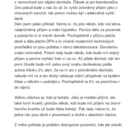
z nemovitosti pro nějaké domkaře. Článek je jen bramboračka.
Ono pokud bude u nás 2x až 3x vyšší průměrný příjem jako z
citovaných zemích, tak potom mohou být i adekvátně vyšší
daně.
Dám jsem jeden příklad. Vemte si, že jste někdo, kdo má lehce
nadprůměrný příjem a máte hypotéku. Peníze dáte za pozemek
a postavíte si si menší domek. Pochopitelně z příjmu platíte
daně a dále platíte DPH a to včetně moderních technických
prostředků co jsou potřeba v rámci dekarbonizace. Dovolenou
znáte minimálně. Potom tady bude někdo, kdo bude mít stejný
příjem a peníze rozhází kdo ví za co. Až přijde důchod, tak ten
první člověk bude mít celou svojí snahu okořeněnou podle
autora článku 2% daní, že na ní ani z průměrného důchodu
nebude mít no a ten druhý nafasuje státní příspěvek na bydlení
třeba u někoho v podnájmu. Pochopitelně ta 2% se promítnou i
do nájmů.
Velkou otázkou je, kdo je bohatý. Jaký je medián příjmů, ale
také horní kvartil, protože někdo, kdo bude mít příjem na úrovni
horního kvartilu už bude třeba bohatý. Pak tady máme to, že
jedna věc jsou daně v procentech a druhá v absolutní částce.
Z mého pohledu je problém dostupnost pozemků, kde jde stavět.