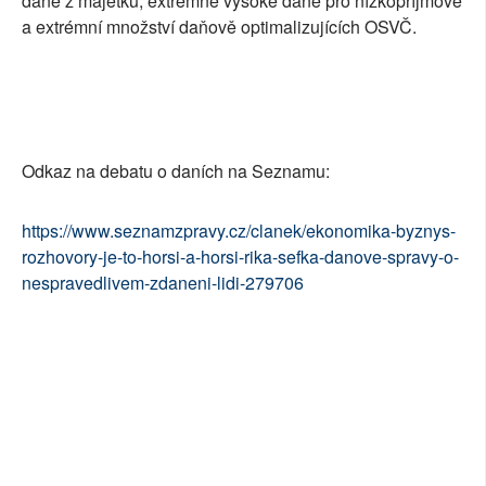
daně z majetku, extrémně vysoké daně pro nízkopříjmové
a extrémní množství daňově optimalizujících OSVČ.
Odkaz na debatu o daních na Seznamu:
https://www.seznamzpravy.cz/clanek/ekonomika-byznys-
rozhovory-je-to-horsi-a-horsi-rika-sefka-danove-spravy-o-
nespravedlivem-zdaneni-lidi-279706