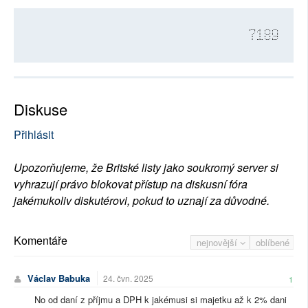
7189
Diskuse
Přihlásit
Upozorňujeme, že Britské listy jako soukromý server si
vyhrazují právo blokovat přístup na diskusní fóra
jakémukoliv diskutérovi, pokud to uznají za důvodné.
Komentáře
nejnovější
oblíbené
Václav Babuka
24. čvn. 2025
1
No od daní z příjmu a DPH k jakémusi si majetku až k 2% dani