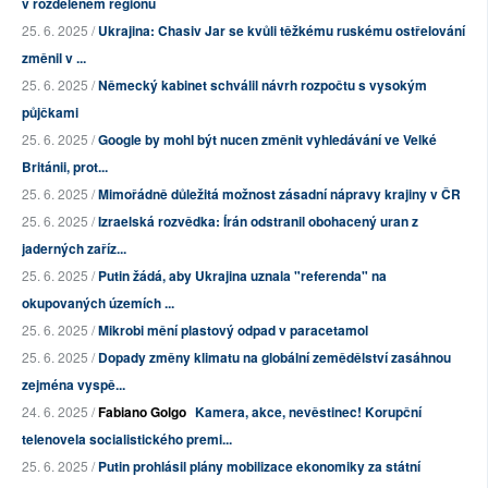
v rozděleném regionu
25. 6. 2025 /
Ukrajina: Chasiv Jar se kvůli těžkému ruskému ostřelování
změnil v ...
25. 6. 2025 /
Německý kabinet schválil návrh rozpočtu s vysokým
půjčkami
25. 6. 2025 /
Google by mohl být nucen změnit vyhledávání ve Velké
Británii, prot...
25. 6. 2025 /
Mimořádně důležitá možnost zásadní nápravy krajiny v ČR
25. 6. 2025 /
Izraelská rozvědka: Írán odstranil obohacený uran z
jaderných zaříz...
25. 6. 2025 /
Putin žádá, aby Ukrajina uznala "referenda" na
okupovaných územích ...
25. 6. 2025 /
Mikrobi mění plastový odpad v paracetamol
25. 6. 2025 /
Dopady změny klimatu na globální zemědělství zasáhnou
zejména vyspě...
24. 6. 2025 /
Fabiano Golgo
Kamera, akce, nevěstinec! Korupční
telenovela socialistického premi...
25. 6. 2025 /
Putin prohlásil plány mobilizace ekonomiky za státní