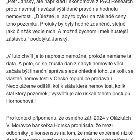
„Petr Janský, ale například i ekonomové z PAQ Research
proto navrhují navázat výši daně právě na hodnotu
nemovitosti. „Důležité je, aby to bylo i na základě ceny
toho pozemku. Proluky by byly hodně zdaněné, stejně
jako činžák vedle nich. A možná bychom i měli hustější
zástavbu,“ podotýká Janský.
„V tuto chvíli je to naprosto nemožné, protože nemáme ta
data. A poté, co se zrušila daň z nabytí nemovité věci,
začala být finanční správa slepá ohledně toho, za kolik se
vlastně nemovitosti v České republice prodávají.
Nedokážeme odlišit, kolik stála která nemovitost, kolik
stál který pozemek,“ vysvětluje ale úskalí tohoto postupu
Hornochová.“
Pro kontext připomenu, že osmého září 2024 v Otázkách
V. Moravce bankéřka Horská prohlásila, že mezi
odborníky je konsensus na tom, že máme extrémně nízké