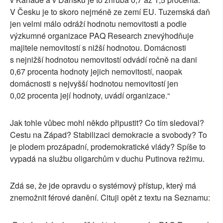
V Česku je to skoro nejméně ze zemí EU. Tuzemská daň
jen velmi málo odráží hodnotu nemovitosti a podle
výzkumné organizace PAQ Research znevýhodňuje
majitele nemovitostí s nižší hodnotou. Domácnosti
s nejnižší hodnotou nemovitostí odvádí ročně na dani
0,67 procenta hodnoty jejich nemovitostí, naopak
domácnosti s nejvyšší hodnotou nemovitostí jen
0,02 procenta její hodnoty, uvádí organizace.“
Jak tohle vůbec mohl někdo připustit? Co tím sledoval?
Cestu na Západ? Stabilizaci demokracie a svobody? To
je plodem prozápadní, prodemokratické vlády? Spíše to
vypadá na službu oligarchům v duchu Putinova režimu.
Zdá se, že jde opravdu o systémový přístup, který má
znemožnit férové danění. Cituji opět z textu na Seznamu: