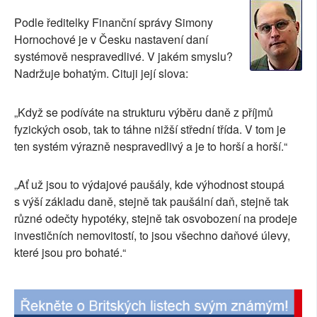
SOCIÁLNÍ SÍTĚ
Podle ředitelky Finanční správy Simony
Hornochové je v Česku nastavení daní
RUBRIKY
systémově nespravedlivé. V jakém smyslu?
Nadržuje bohatým. Cituji její slova:
PLNÁ VERZE STRÁNEK
„Když se podíváte na strukturu výběru daně z příjmů
fyzických osob, tak to táhne nižší střední třída. V tom je
ten systém výrazně nespravedlivý a je to horší a horší.“
„Ať už jsou to výdajové paušály, kde výhodnost stoupá
s výší základu daně, stejně tak paušální daň, stejně tak
různé odečty hypotéky, stejně tak osvobození na prodeje
investičních nemovitostí, to jsou všechno daňové úlevy,
které jsou pro bohaté.“