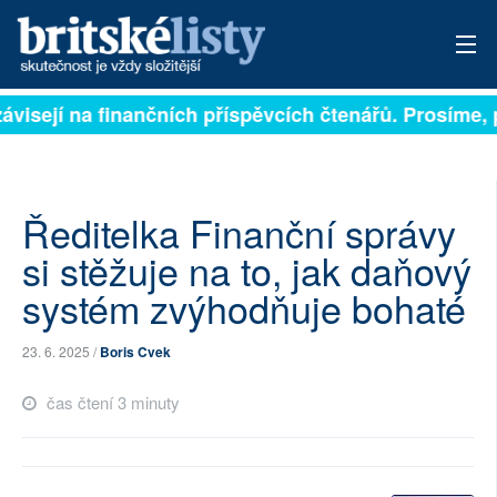
ávisejí na finančních příspěvcích čtenářů. Prosíme, př
PŘIHLÁSIT
AKTUÁLNÍ VYDÁNÍ
ARCHIV
Ředitelka Finanční správy
si stěžuje na to, jak daňový
ROZHOVORY
systém zvýhodňuje bohaté
TÉMATA
23. 6. 2025 /
Boris Cvek
NEJČTENĚJŠÍ ZA 7 DNÍ
čas čtení 3 minuty
AUTOŘI
PŘÍSPĚVKY NA PROVOZ