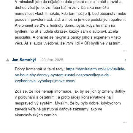
V minulosti jste do nějakého data prostě museli začít stavět a
druhou věcí je to, že třeba tuším že v Dánsku nemůže
nemovitost vlastnit někdo, kdo tam nežije tj. buď občanství nebo
pracovní povolení atd. atd. a možná je více podobných opatření.
Ale ohánět se 2% z hodnoty domu, bytu, když ho mám na
bydlení, no ať si udělá obrázek každý sám o autorovi. Zcela
asociální. A ohánět se někým z banky jako s expertem v této
věci. Ať si autor uvědomí, že 75% lidí v ČR bydlí ve vlastním.
Jan Samohýl
23. čvn. 2025
1
Dobrý komentář je také tady:
https://denikalarm.cz/2025/06/lide-
se-bouri-aby-danovy-system-zustal-nespravedlivy-a-dal-
zvyhodnoval-vysokoprijmove-osvc/
Zdá se, že lidé nemají informace, jak by se jich ty změny dotkly
v porovnání s ostatními, a proto raději konzervativně hájí
nespravedlivý systém. Myslím, že by bylo dobré, kdybychom
zavedli veřejně přístupné daňové záznamy jako ve
skandinávských zemích.