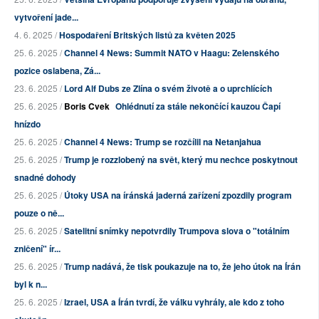
vytvoření jade...
4. 6. 2025 /
Hospodaření Britských listů za květen 2025
25. 6. 2025 /
Channel 4 News: Summit NATO v Haagu: Zelenského
pozice oslabena, Zá...
23. 6. 2025 /
Lord Alf Dubs ze Zlína o svém životě a o uprchlících
25. 6. 2025 /
Boris Cvek
Ohlédnutí za stále nekončící kauzou Čapí
hnízdo
25. 6. 2025 /
Channel 4 News: Trump se rozčílil na Netanjahua
25. 6. 2025 /
Trump je rozzlobený na svět, který mu nechce poskytnout
snadné dohody
25. 6. 2025 /
Útoky USA na íránská jaderná zařízení zpozdily program
pouze o ně...
25. 6. 2025 /
Satelitní snímky nepotvrdily Trumpova slova o "totálním
zničení" ír...
25. 6. 2025 /
Trump nadává, že tisk poukazuje na to, že jeho útok na Írán
byl k n...
25. 6. 2025 /
Izrael, USA a Írán tvrdí, že válku vyhrály, ale kdo z toho