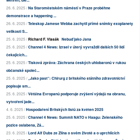
wehren, die...
26. 6. 2025 /
Na Staroměstském náměstí v Praze proběhne
demonstrace a happening ...
26. 6. 2025 /
Teleskop Jamese Webba zachytil přímé snímky exoplanety
velikosti S...
25. 6. 2025 /
Richard F. Vlasák
Nebuď jako Jana
25. 6. 2025 /
Channel 4 News: Izrael v úterý vyvraždil dalších 50 lidí
čekajících...
25. 6. 2025 /
Tisková zpráva: Záchrana českých uhlobaronů v rukou
občanské společ...
25. 6. 2025 /
„Jako past“: Chirurg z britského státního zdravotnictví
popisuje sm...
25. 6. 2025 /
Většina Evropanů podporuje zvýšení výdajů na obranu,
vytvoření jade...
4. 6. 2025 /
Hospodaření Britských listů za květen 2025
25. 6. 2025 /
Channel 4 News: Summit NATO v Haagu: Zelenského
pozice oslabena, Zá...
23. 6. 2025 /
Lord Alf Dubs ze Zlína o svém životě a o uprchlících