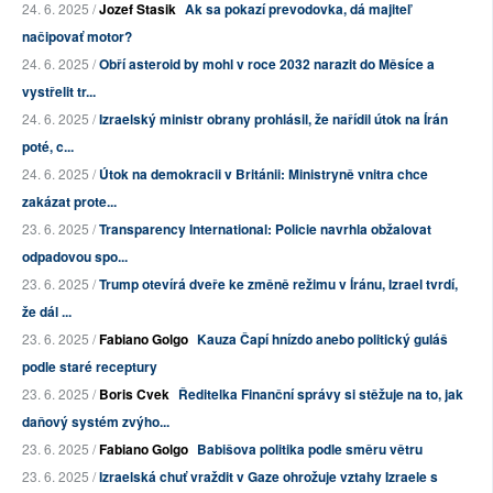
24. 6. 2025 /
Jozef Stasik
Ak sa pokazí prevodovka, dá majiteľ
načipovať motor?
24. 6. 2025 /
Obří asteroid by mohl v roce 2032 narazit do Měsíce a
vystřelit tr...
24. 6. 2025 /
Izraelský ministr obrany prohlásil, že nařídil útok na Írán
poté, c...
24. 6. 2025 /
Útok na demokracii v Británii: Ministryně vnitra chce
zakázat prote...
23. 6. 2025 /
Transparency International: Policie navrhla obžalovat
odpadovou spo...
23. 6. 2025 /
Trump otevírá dveře ke změně režimu v Íránu, Izrael tvrdí,
že dál ...
23. 6. 2025 /
Fabiano Golgo
Kauza Čapí hnízdo anebo politický guláš
podle staré receptury
23. 6. 2025 /
Boris Cvek
Ředitelka Finanční správy si stěžuje na to, jak
daňový systém zvýho...
23. 6. 2025 /
Fabiano Golgo
Babišova politika podle směru větru
23. 6. 2025 /
Izraelská chuť vraždit v Gaze ohrožuje vztahy Izraele s