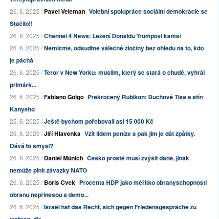
26. 6. 2025 /
Pavel Veleman
Volební spolupráce sociální demokracie se
Stačilo!!
26. 6. 2025 /
Channel 4 News: Lezení Donaldu Trumpovi kamsi
26. 6. 2025 /
Nemlčme, odsuďme válečné zločiny bez ohledu na to, kdo
je páchá
26. 6. 2025 /
Teror v New Yorku: muslim, který se stará o chudé, vyhrál
primárk...
26. 6. 2025 /
Fabiano Golgo
Překročený Rubikon: Duchové Tisa a stín
Kanyeho
25. 6. 2025 /
Ještě bychom pořebovali asi 15 000 Kč
26. 6. 2025 /
Jiří Hlavenka
Vzít lidem peníze a pak jim je dát zpátky.
Dává to smysl?
26. 6. 2025 /
Daniel Münich
Česko prostě musí zvýšit daně, jinak
nemůže plnit závazky NATO
26. 6. 2025 /
Boris Cvek
Procenta HDP jako měřítko obranyschopnosti
obranu nepřinesou a demo...
26. 6. 2025 /
Israel hat das Recht, sich gegen Friedensgespräche zu