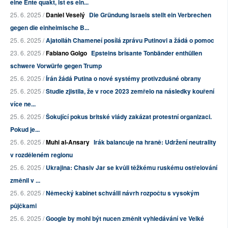
eine Ente quakt, ist es ein...
25. 6. 2025 /
Daniel Veselý
Die Gründung Israels stellt ein Verbrechen
gegen die einheimische B...
25. 6. 2025 /
Ajatolláh Chameneí posílá zprávu Putinovi a žádá o pomoc
23. 6. 2025 /
Fabiano Golgo
Epsteins brisante Tonbänder enthüllen
schwere Vorwürfe gegen Trump
25. 6. 2025 /
Írán žádá Putina o nové systémy protivzdušné obrany
25. 6. 2025 /
Studie zjistila, že v roce 2023 zemřelo na následky kouření
více ne...
25. 6. 2025 /
Šokující pokus britské vlády zakázat protestní organizaci.
Pokud je...
25. 6. 2025 /
Muhi al-Ansary
Irák balancuje na hraně: Udržení neutrality
v rozděleném regionu
25. 6. 2025 /
Ukrajina: Chasiv Jar se kvůli těžkému ruskému ostřelování
změnil v ...
25. 6. 2025 /
Německý kabinet schválil návrh rozpočtu s vysokým
půjčkami
25. 6. 2025 /
Google by mohl být nucen změnit vyhledávání ve Velké