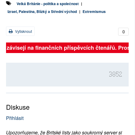
Velká Británie - politika a společnost
|
Izrael, Palestina, Blízký a Střední východ
|
Extremismus
0
Vytisknout
ně závisejí na finančních příspěvcích čtenářů. Prosíme
3852
Diskuse
Přihlásit
Upozorňujeme, že Britské listy jako soukromý server si