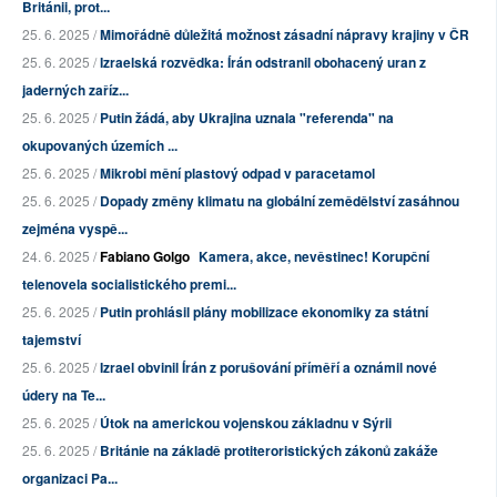
Británii, prot...
25. 6. 2025 /
Mimořádně důležitá možnost zásadní nápravy krajiny v ČR
25. 6. 2025 /
Izraelská rozvědka: Írán odstranil obohacený uran z
jaderných zaříz...
25. 6. 2025 /
Putin žádá, aby Ukrajina uznala "referenda" na
okupovaných územích ...
25. 6. 2025 /
Mikrobi mění plastový odpad v paracetamol
25. 6. 2025 /
Dopady změny klimatu na globální zemědělství zasáhnou
zejména vyspě...
24. 6. 2025 /
Fabiano Golgo
Kamera, akce, nevěstinec! Korupční
telenovela socialistického premi...
25. 6. 2025 /
Putin prohlásil plány mobilizace ekonomiky za státní
tajemství
25. 6. 2025 /
Izrael obvinil Írán z porušování příměří a oznámil nové
údery na Te...
25. 6. 2025 /
Útok na americkou vojenskou základnu v Sýrii
25. 6. 2025 /
Británie na základě protiteroristických zákonů zakáže
organizaci Pa...