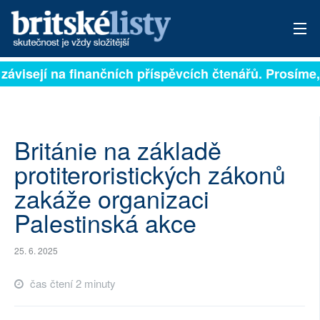
závisejí na finančních příspěvcích čtenářů. Prosíme, 
PŘIHLÁSIT
AKTUÁLNÍ VYDÁNÍ
ARCHIV
Británie na základě
protiteroristických zákonů
ROZHOVORY
zakáže organizaci
TÉMATA
Palestinská akce
NEJČTENĚJŠÍ ZA 7 DNÍ
25. 6. 2025
AUTOŘI
čas čtení 2 minuty
PŘÍSPĚVKY NA PROVOZ