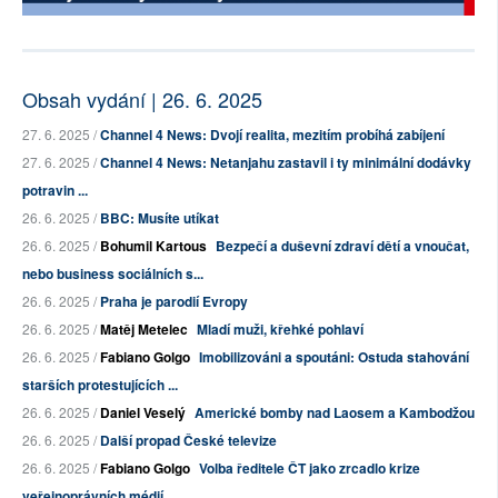
Obsah vydání | 26. 6. 2025
27. 6. 2025 /
Channel 4 News: Dvojí realita, mezitím probíhá zabíjení
27. 6. 2025 /
Channel 4 News: Netanjahu zastavil i ty minimální dodávky
potravin ...
26. 6. 2025 /
BBC: Musíte utíkat
26. 6. 2025 /
Bohumil Kartous
Bezpečí a duševní zdraví dětí a vnoučat,
nebo business sociálních s...
26. 6. 2025 /
Praha je parodií Evropy
26. 6. 2025 /
Matěj Metelec
Mladí muži, křehké pohlaví
26. 6. 2025 /
Fabiano Golgo
Imobilizováni a spoutáni: Ostuda stahování
starších protestujících ...
26. 6. 2025 /
Daniel Veselý
Americké bomby nad Laosem a Kambodžou
26. 6. 2025 /
Další propad České televize
26. 6. 2025 /
Fabiano Golgo
Volba ředitele ČT jako zrcadlo krize
veřejnoprávních médií