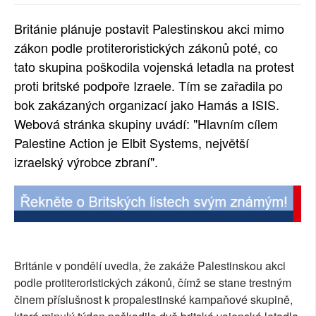
SOCIÁLNÍ SÍTĚ
Británie plánuje postavit Palestinskou akci mimo
zákon podle protiteroristických zákonů poté, co
RUBRIKY
tato skupina poškodila vojenská letadla na protest
PLNÁ VERZE STRÁNEK
proti britské podpoře Izraele. Tím se zařadila po
bok zakázaných organizací jako Hamás a ISIS.
Webová stránka skupiny uvádí: "Hlavním cílem
Palestine Action je Elbit Systems, největší
izraelský výrobce zbraní".
Británie v pondělí uvedla, že zakáže Palestinskou akci
podle protiteroristických zákonů, čímž se stane trestným
činem příslušnost k propalestinské kampaňové skupině,