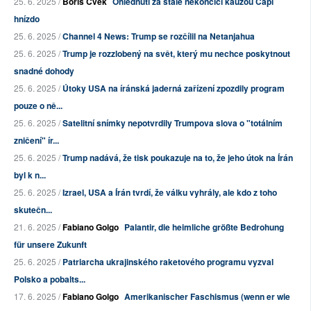
25. 6. 2025 /
Boris Cvek
Ohlédnutí za stále nekončící kauzou Čapí
hnízdo
25. 6. 2025 /
Channel 4 News: Trump se rozčílil na Netanjahua
25. 6. 2025 /
Trump je rozzlobený na svět, který mu nechce poskytnout
snadné dohody
25. 6. 2025 /
Útoky USA na íránská jaderná zařízení zpozdily program
pouze o ně...
25. 6. 2025 /
Satelitní snímky nepotvrdily Trumpova slova o "totálním
zničení" ír...
25. 6. 2025 /
Trump nadává, že tisk poukazuje na to, že jeho útok na Írán
byl k n...
25. 6. 2025 /
Izrael, USA a Írán tvrdí, že válku vyhrály, ale kdo z toho
skutečn...
21. 6. 2025 /
Fabiano Golgo
Palantir, die heimliche größte Bedrohung
für unsere Zukunft
25. 6. 2025 /
Patriarcha ukrajinského raketového programu vyzval
Polsko a pobalts...
17. 6. 2025 /
Fabiano Golgo
Amerikanischer Faschismus (wenn er wie