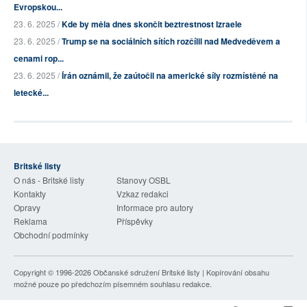
Evropskou...
23. 6. 2025 /
Kde by měla dnes skončit beztrestnost Izraele
23. 6. 2025 /
Trump se na sociálních sítích rozčílil nad Medveděvem a
cenami rop...
23. 6. 2025 /
Írán oznámil, že zaútočil na americké síly rozmístěné na
letecké...
Britské listy
O nás - Britské listy
Stanovy OSBL
Kontakty
Vzkaz redakci
Opravy
Informace pro autory
Reklama
Příspěvky
Obchodní podmínky
Copyright © 1996-2026
Občanské sdružení Britské listy
| Kopírování obsahu
možné pouze po předchozím písemném souhlasu redakce.