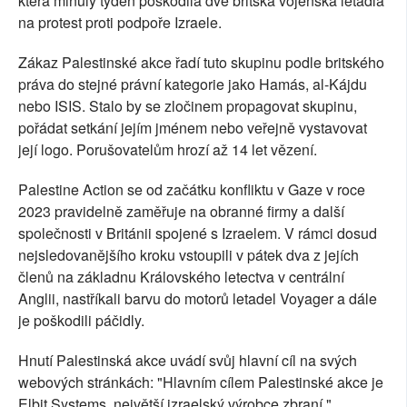
která minulý týden poškodila dvě britská vojenská letadla
na protest proti podpoře Izraele.
Zákaz Palestinské akce řadí tuto skupinu podle britského
práva do stejné právní kategorie jako Hamás, al-Kájdu
nebo ISIS. Stalo by se zločinem propagovat skupinu,
pořádat setkání jejím jménem nebo veřejně vystavovat
její logo. Porušovatelům hrozí až 14 let vězení.
Palestine Action se od začátku konfliktu v Gaze v roce
2023 pravidelně zaměřuje na obranné firmy a další
společnosti v Británii spojené s Izraelem. V rámci dosud
nejsledovanějšího kroku vstoupili v pátek dva z jejích
členů na základnu Královského letectva v centrální
Anglii, nastříkali barvu do motorů letadel Voyager a dále
je poškodili páčidly.
Hnutí Palestinská akce uvádí svůj hlavní cíl na svých
webových stránkách: "Hlavním cílem Palestinské akce je
Elbit Systems, největší izraelský výrobce zbraní."