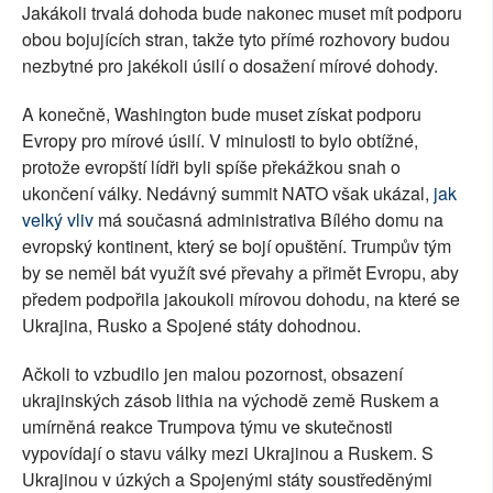
Jakákoli trvalá dohoda bude nakonec muset mít podporu
obou bojujících stran, takže tyto přímé rozhovory budou
nezbytné pro jakékoli úsilí o dosažení mírové dohody.
A konečně, Washington bude muset získat podporu
Evropy pro mírové úsilí. V minulosti to bylo obtížné,
protože evropští lídři byli spíše překážkou snah o
ukončení války. Nedávný summit NATO však ukázal,
jak
velký vliv
má současná administrativa Bílého domu na
evropský kontinent, který se bojí opuštění. Trumpův tým
by se neměl bát využít své převahy a přimět Evropu, aby
předem podpořila jakoukoli mírovou dohodu, na které se
Ukrajina, Rusko a Spojené státy dohodnou.
Ačkoli to vzbudilo jen malou pozornost, obsazení
ukrajinských zásob lithia na východě země Ruskem a
umírněná reakce Trumpova týmu ve skutečnosti
vypovídají o stavu války mezi Ukrajinou a Ruskem. S
Ukrajinou v úzkých a Spojenými státy soustředěnými