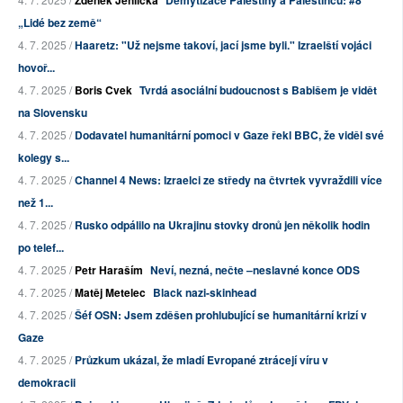
Zdeněk Jehlička
Demýtizace Palestiny a Palestinců: #8
„Lidé bez země“
4. 7. 2025 /
Haaretz: "Už nejsme takoví, jací jsme byli." Izraelští vojáci
hovoř...
4. 7. 2025 /
Boris Cvek
Tvrdá asociální budoucnost s Babišem je vidět
na Slovensku
4. 7. 2025 /
Dodavatel humanitární pomoci v Gaze řekl BBC, že viděl své
kolegy s...
4. 7. 2025 /
Channel 4 News: Izraelci ze středy na čtvrtek vyvraždili více
než 1...
4. 7. 2025 /
Rusko odpálilo na Ukrajinu stovky dronů jen několik hodin
po telef...
4. 7. 2025 /
Petr Haraším
Neví, nezná, nečte –neslavné konce ODS
4. 7. 2025 /
Matěj Metelec
Black nazi-skinhead
4. 7. 2025 /
Šéf OSN: Jsem zděšen prohlubující se humanitární krizí v
Gaze
4. 7. 2025 /
Průzkum ukázal, že mladí Evropané ztrácejí víru v
demokracii