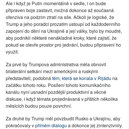
Ale i když je Putin momentálně v sedle, i on bude
připraven boje zastavit, možná dokonce až současná
ofenzíva na podzim ztratí na síle. Ačkoli je logické, že
Trump a jeho poradci prozatím ustoupí od každodenního
zapojení do dění na Ukrajině a její války, bylo by moudré,
aby podnikli některé nenákladné kroky, které zajistí, že
pokud se otevře prostor pro jednání, budou připraveni ho
využít.
Za prvé by Trumpova administrativa měla obnovit
bilaterální setkání mezi americkými a ruskými
představiteli, podobná
těm, která se konala v Rijádu
na
začátku tohoto roku. Posílení tohoto komunikačního
kanálu nyní usnadní pozdější produktivní a věcné
diskuse, i když témata projednávaná v příštích několika
měsících budou pouze povrchní.
Za druhé by Trump měl povzbudit Rusko a Ukrajinu, aby
pokračovaly v
přímém dialogu
a dokonce jej zintenzivnily.