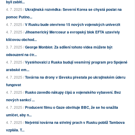
byli zabiti...
4. 7. 2025 /
Ukrajinská rozvědka: Severní Korea se chystá poslat na
pomoc Putino...
4. 7. 2025 /
V Rusku bude otevřeno 15 nových vojenských univerzit
4. 7. 2025 /
Jihoamerický Mercosur a evropský blok EFTA uzavřely
klíčovou obchod...
3. 7. 2025 /
George Monbiot: Za sdílení tohoto videa můžete být
odsouzeni na čtr...
4. 7. 2025 /
Vystěhovalci z Ruska budují vesmírný program pro Spojené
arabské em...
4. 7. 2025 /
Továrna na drony v Iževsku přestala po ukrajinském úderu
fungovat
4. 7. 2025 /
Rusko zavedlo nákupy čipů a vojenského vybavení. Bez
nových sankcí ...
4. 7. 2025 /
Producent filmu o Gaze obviňuje BBC, že se ho snažila
umlčet, aby n...
4. 7. 2025 /
Největší továrna na střelný prach v Rusku poblíž Tambova
vzplála. T...