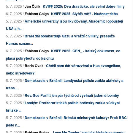
5. 7. 2025 /
Jan Čulík
KVIFF 2025: Dva drastické, ale velmi dobré filmy
6. 7. 2025 /
Fabiano Golgo
KVIFF 2025: Slyšíš mě? - hlučnost ticha
5. 7. 2025 /
Americké univerzity jsou likvidovány. Akademici opouštějí
USA a h...
5. 7. 2025 /
Izrael dál bombarduje Gazu a vraždí civilisty, přestože
Hamás oznám...
6. 7. 2025 /
Fabiano Golgo
KVIFF 2025: GEN_ - italský dokument, co
plácá pokrytectví do ksichtu
5. 7. 2025 /
Boris Cvek
Chtěli nám dát věrozvěsti a Hus evangelium,
nebo středověk?
5. 7. 2025 /
Demokracie v Británii: Londýnská policie zatkla aktivisty s
trans...
6. 7. 2025 /
Rev. Sue Parfitt jen pár týdnů od vyvinutí jaderné bomby
5. 7. 2025 /
Londýn: Protiteroristická policie hrdinsky zatkla vůdkyni
britské ...
5. 7. 2025 /
Demokracie v Británii: Britská ministryně kultury: Proč BBC
ještě n...
5. 7. 2025 /
Fabiano Golgo
„Love Me Tender“ nachází hlubokou pravdu