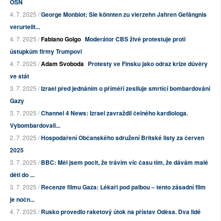
OSN
4. 7. 2025 /
George Monbiot: Sie könnten zu vierzehn Jahren Gefängnis
verurteilt...
4. 7. 2025 /
Fabiano Golgo
Moderátor CBS živě protestuje proti
ústupkům firmy Trumpovi
4. 7. 2025 /
Adam Svoboda
Protesty ve Finsku jako odraz krize důvěry
ve stát
3. 7. 2025 /
Izrael před jednáním o příměří zesiluje smrtící bombardování
Gazy
3. 7. 2025 /
Channel 4 News: Izrael zavraždil čelného kardiologa.
Vybombardovali...
2. 7. 2025 /
Hospodaření Občanského sdružení Britské listy za červen
2025
3. 7. 2025 /
BBC: Měl jsem pocit, že trávím víc času tím, že dávám malé
děti do ...
3. 7. 2025 /
Recenze filmu Gaza: Lékaři pod palbou – tento zásadní film
je nočn...
4. 7. 2025 /
Rusko provedlo raketový útok na přístav Oděsa. Dva lidé