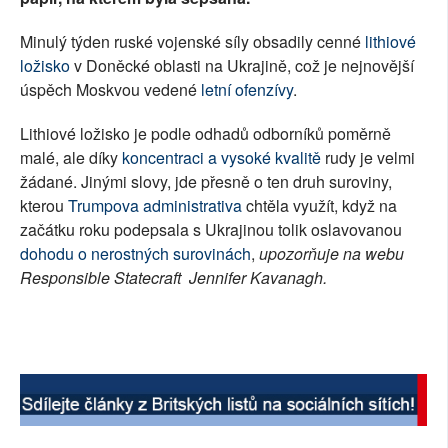
Minulý týden ruské vojenské síly obsadily cenné
lithiové
ložisko
v Doněcké oblasti na Ukrajině, což je nejnovější
úspěch Moskvou vedené
letní ofenzívy
.
Lithiové ložisko je podle odhadů odborníků poměrně
malé, ale díky
koncentraci a vysoké kvalitě
rudy je velmi
žádané. Jinými slovy, jde přesně o ten druh suroviny,
kterou
Trumpova administrativa
chtěla využít, když na
začátku roku podepsala s Ukrajinou tolik oslavovanou
dohodu o nerostných surovinách
,
upozorňuje na webu
Responsible Statecraft Jennifer Kavanagh.