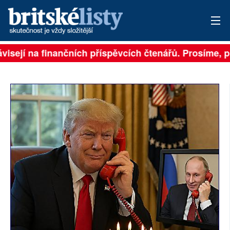
isejí na finančních příspěvcích čtenářů. Prosíme, při
PŘIHLÁSIT
AKTUÁLNÍ VYDÁNÍ
ARCHIV
ROZHOVORY
TÉMATA
NEJČTENĚJŠÍ ZA 7 DNÍ
AUTOŘI
PŘÍSPĚVKY NA PROVOZ