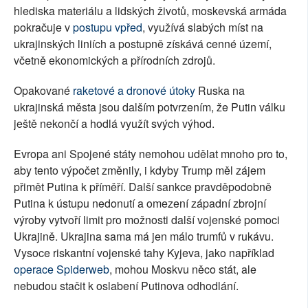
hlediska materiálu a lidských životů, moskevská armáda
pokračuje v
postupu vpřed
, využívá slabých míst na
ukrajinských liniích a postupně získává cenné území,
včetně ekonomických a přírodních zdrojů.
Opakované
raketové a dronové útoky
Ruska na
ukrajinská města jsou dalším potvrzením, že Putin válku
ještě nekončí a hodlá využít svých výhod.
Evropa ani Spojené státy nemohou udělat mnoho pro to,
aby tento výpočet změnily, i kdyby Trump měl zájem
přimět Putina k příměří. Další sankce pravděpodobně
Putina k ústupu nedonutí a omezení západní zbrojní
výroby vytvoří limit pro možnosti další vojenské pomoci
Ukrajině. Ukrajina sama má jen málo trumfů v rukávu.
Vysoce riskantní vojenské tahy Kyjeva, jako například
operace Spiderweb
, mohou Moskvu něco stát, ale
nebudou stačit k oslabení Putinova odhodlání.