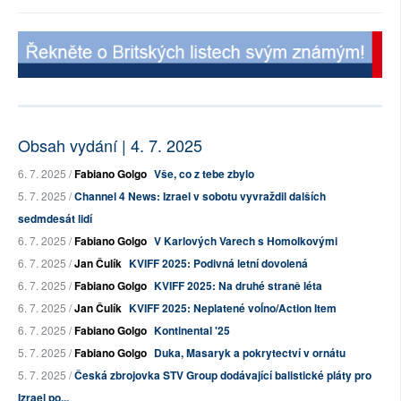
Obsah vydání | 4. 7. 2025
6. 7. 2025 /
Fabiano Golgo
Vše, co z tebe zbylo
5. 7. 2025 /
Channel 4 News: Izrael v sobotu vyvraždil dalších
sedmdesát lidí
6. 7. 2025 /
Fabiano Golgo
V Karlových Varech s Homolkovými
6. 7. 2025 /
Jan Čulík
KVIFF 2025: Podivná letní dovolená
6. 7. 2025 /
Fabiano Golgo
KVIFF 2025: Na druhé straně léta
6. 7. 2025 /
Jan Čulík
KVIFF 2025: Neplatené voĺno/Action Item
6. 7. 2025 /
Fabiano Golgo
Kontinental '25
5. 7. 2025 /
Fabiano Golgo
Duka, Masaryk a pokrytectví v ornátu
5. 7. 2025 /
Česká zbrojovka STV Group dodávající balistické pláty pro
Izrael po...