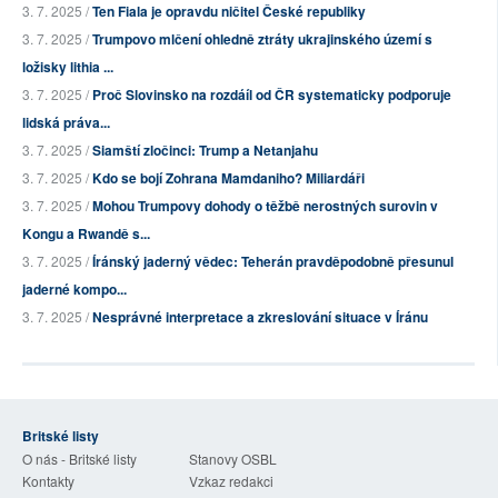
3. 7. 2025 /
Ten Fiala je opravdu ničitel České republiky
3. 7. 2025 /
Trumpovo mlčení ohledně ztráty ukrajinského území s
ložisky lithia ...
3. 7. 2025 /
Proč Slovinsko na rozdáíl od ČR systematicky podporuje
lidská práva...
3. 7. 2025 /
Siamští zločinci: Trump a Netanjahu
3. 7. 2025 /
Kdo se bojí Zohrana Mamdaniho? Miliardáři
3. 7. 2025 /
Mohou Trumpovy dohody o těžbě nerostných surovin v
Kongu a Rwandě s...
3. 7. 2025 /
Íránský jaderný vědec: Teherán pravděpodobně přesunul
jaderné kompo...
3. 7. 2025 /
Nesprávné interpretace a zkreslování situace v Íránu
Britské listy
O nás - Britské listy
Stanovy OSBL
Kontakty
Vzkaz redakci