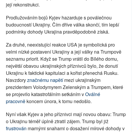
její rekonstrukci.
Prodlužováním bojů Kyjev hazarduje s poválečnou
budoucností Ukrajiny. Čím dříve válka skončí, tím lepší
podmínky dohody Ukrajina pravděpodobně získá.
Za druhé, neexistující reakce USA je symbolická pro
velmi nízké postavení Ukrajiny a její války na Trumpově
seznamu priorit. Když se Trump vrátil do Bílého domu,
největší obavou ukrajinských příznivců bylo, že donutí
Ukrajinu k faktické kapitulaci a kořist přenechá Rusku.
Navzdory
značnému napětí
mezi ukrajinským
prezidentem Volodymyrem Zelenským a Trumpem, které
se projevilo katastrofálním setkáním v
Oválné
pracovně
koncem února, k tomu nedošlo.
Nyní však Kyjev a jeho příznivci mají novou obavu: Trump
o Ukrajinu téměř úplně ztratil zájem. Trump byl již
frustrován
marnými snahami o dosažení mírové dohody v