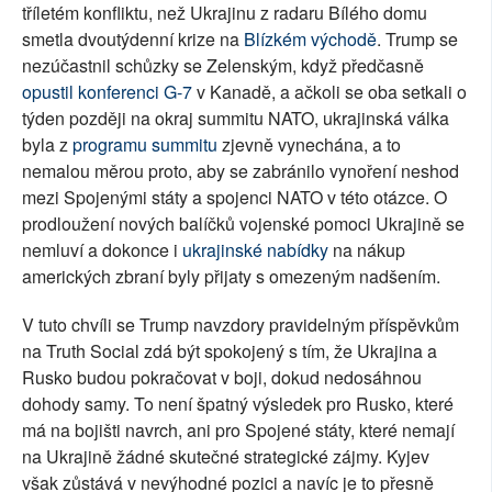
tříletém konfliktu, než Ukrajinu z radaru Bílého domu
smetla dvoutýdenní krize na
Blízkém východě
. Trump se
nezúčastnil schůzky se Zelenským, když předčasně
opustil konferenci G-7
v Kanadě, a ačkoli se oba setkali o
týden později na okraj summitu NATO, ukrajinská válka
byla z
programu summitu
zjevně vynechána, a to
nemalou měrou proto, aby se zabránilo vynoření neshod
mezi Spojenými státy a spojenci NATO v této otázce. O
prodloužení nových balíčků vojenské pomoci Ukrajině se
nemluví a dokonce i
ukrajinské nabídky
na nákup
amerických zbraní byly přijaty s omezeným nadšením.
V tuto chvíli se Trump navzdory pravidelným příspěvkům
na Truth Social zdá být spokojený s tím, že Ukrajina a
Rusko budou pokračovat v boji, dokud nedosáhnou
dohody samy. To není špatný výsledek pro Rusko, které
má na bojišti navrch, ani pro Spojené státy, které nemají
na Ukrajině žádné skutečné strategické zájmy. Kyjev
však zůstává v nevýhodné pozici a navíc je to přesně