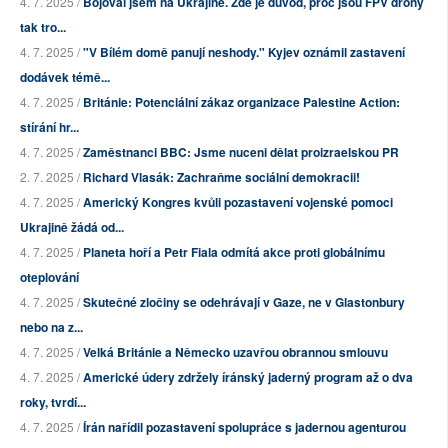
4. 7. 2025 /
Bojoval jsem na Ukrajině. Zde je důvod, proč jsou FPV drony
tak tro...
4. 7. 2025 /
"V Bílém domě panují neshody." Kyjev oznámil zastavení
dodávek témě...
4. 7. 2025 /
Británie: Potenciální zákaz organizace Palestine Action:
stírání hr...
4. 7. 2025 /
Zaměstnanci BBC: Jsme nuceni dělat proizraelskou PR
2. 7. 2025 /
Richard Vlasák: Zachraňme sociální demokracii!
4. 7. 2025 /
Americký Kongres kvůli pozastavení vojenské pomoci
Ukrajině žádá od...
4. 7. 2025 /
Planeta hoří a Petr Fiala odmítá akce proti globálnímu
oteplování
4. 7. 2025 /
Skutečné zločiny se odehrávají v Gaze, ne v Glastonbury
nebo na z...
4. 7. 2025 /
Velká Británie a Německo uzavřou obrannou smlouvu
4. 7. 2025 /
Americké údery zdržely íránský jaderný program až o dva
roky, tvrdí...
4. 7. 2025 /
Írán nařídil pozastavení spolupráce s jadernou agenturou