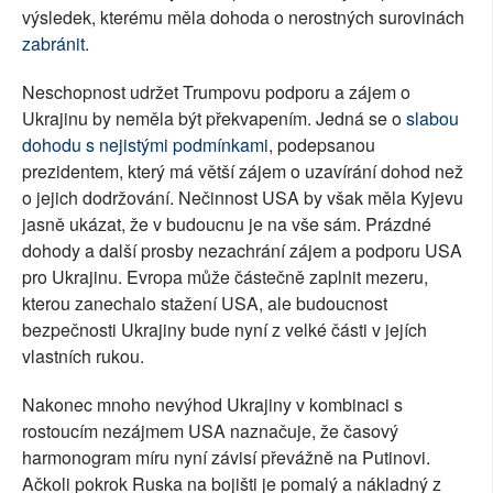
výsledek, kterému měla dohoda o nerostných surovinách
zabránit
.
Neschopnost udržet Trumpovu podporu a zájem o
Ukrajinu by neměla být překvapením. Jedná se o
slabou
dohodu s nejistými podmínkami
, podepsanou
prezidentem, který má větší zájem o uzavírání dohod než
o jejich dodržování. Nečinnost USA by však měla Kyjevu
jasně ukázat, že v budoucnu je na vše sám. Prázdné
dohody a další prosby nezachrání zájem a podporu USA
pro Ukrajinu. Evropa může částečně zaplnit mezeru,
kterou zanechalo stažení USA, ale budoucnost
bezpečnosti Ukrajiny bude nyní z velké části v jejích
vlastních rukou.
Nakonec mnoho nevýhod Ukrajiny v kombinaci s
rostoucím nezájmem USA naznačuje, že časový
harmonogram míru nyní závisí převážně na Putinovi.
Ačkoli pokrok Ruska na bojišti je pomalý a nákladný z