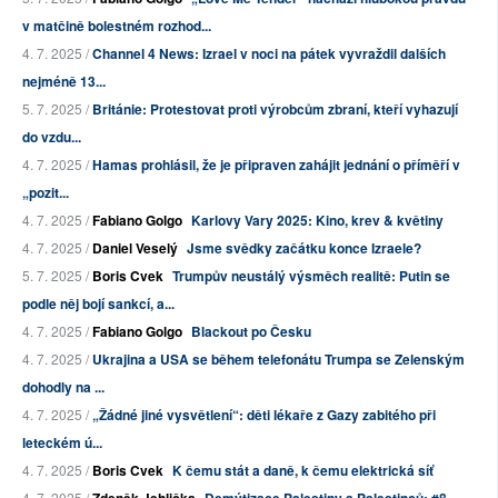
v matčině bolestném rozhod...
4. 7. 2025 /
Channel 4 News: Izrael v noci na pátek vyvraždil dalších
nejméně 13...
5. 7. 2025 /
Británie: Protestovat proti výrobcům zbraní, kteří vyhazují
do vzdu...
4. 7. 2025 /
Hamas prohlásil, že je připraven zahájit jednání o příměří v
„pozit...
4. 7. 2025 /
Fabiano Golgo
Karlovy Vary 2025: Kino, krev & květiny
4. 7. 2025 /
Daniel Veselý
Jsme svědky začátku konce Izraele?
5. 7. 2025 /
Boris Cvek
Trumpův neustálý výsměch realitě: Putin se
podle něj bojí sankcí, a...
4. 7. 2025 /
Fabiano Golgo
Blackout po Česku
4. 7. 2025 /
Ukrajina a USA se během telefonátu Trumpa se Zelenským
dohodly na ...
4. 7. 2025 /
„Žádné jiné vysvětlení“: děti lékaře z Gazy zabitého při
leteckém ú...
4. 7. 2025 /
Boris Cvek
K čemu stát a daně, k čemu elektrická síť
4. 7. 2025 /