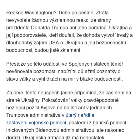
Reakce Washingtonu? Ticho po pěšině. Ztráta
nevyvolala žádnou významnou reakci ze strany
prezidenta Donalda Trumpa ani jeho poradců. Ukrajina a
její podporovatelé, kteří doufali, že dohoda vytvoří trvalý a
dlouhodobý zájem USA o Ukrajinu a její bezpečnostní
budoucnost, budou jistě zklamáni.
Přestože se této události ve Spojených státech téměř
nevěnovala pozornost, nabízí tři důležité poznatky o
stavu války a vyhlídkách na mír v blízké budoucnosti.
Za prvé, tento neúspěch jasně připomíná, že čas není na
straně Ukrajiny. Pokračování války pravděpodobně
nezlepší pozici Kyjeva na bojišti ani v jednáních.
Trumpova administrativa
v úterý nařídila
zastavení
vojenské pomoci
, poslední z balíčků pomoci
iniciovaných Bidenovou administrativou ale nakonec
dorazí. Ukrajinská armáda již má nedostatek