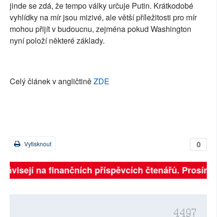
jinde se zdá, že tempo války určuje Putin. Krátkodobé
vyhlídky na mír jsou mizivé, ale větší příležitosti pro mír
mohou přijít v budoucnu, zejména pokud Washington
nyní položí některé základy.
Celý článek v angličtině
ZDE
0
Vytisknout
závisejí na finančních příspěvcích čtenářů. Prosíme, p
4497