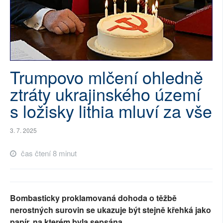
SOCIÁLNÍ SÍTĚ
RUBRIKY
PLNÁ VERZE STRÁNEK
Trumpovo mlčení ohledně
ztráty ukrajinského území
s ložisky lithia mluví za vše
3. 7. 2025
čas čtení 8 minut
Bombasticky proklamovaná dohoda o těžbě
nerostných surovin se ukazuje být stejně křehká jako
papír, na kterém byla sepsána.