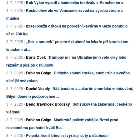
4. 7. 2025 /
Bob Vylan vypadl z hudebního festivalu v Manchesteru
4. 7. 2025 /
Rusko otevřelo ve Venezuele závod na výrobu zbraní a
munice
3. 7. 2025 /
Izrael použil v útoku na pobřežní kavárnu v Gaze bombu o
váze 230 kg
3. 7. 2025 /
„Šok a smutek“ po smrti zkušeného lékaře při izraelském
leteckém út...
3. 7. 2025 /
Boris Cvek
Trumpův mír na Ukrajině jen kvete díky jeho
ráznému postoji k Putinovi
3. 7. 2025 /
Fabiano Golgo
Diddyho soudní fraška, aneb trůn slavného
silnější než zákon
3. 7. 2025 /
Daniel Veselý
Náš bastard v Jakartě: americké vměšování,
Bílým domem podporované ...
3. 7. 2025 /
Beno Trávníček Brodský
Sofistikovaná zákeřnost českého
vládnutí
3. 7. 2025 /
Fabiano Golgo
Maďarská policie zahájila řízení proti
neznámému pachateli kvůli Bu...
3. 7. 2025 /
Po pětatřiceti letech si vyřizují účty s důchodci