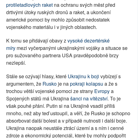
protiletadlových raket
na ochranu svých měst před
drtivými útoky ruských dronů a raket, a ukončení
americké pomoci by mohlo způsobit nedostatek
vojenského materiálu i v jiných oblastech.
K tomu se přidávají obavy z
vysoké dezertérské
míry
mezi vyčerpanými ukrajinskými vojáky a situace se
pro sužovaného partnera USA pravděpodobně brzy
nezlepší.
Stále se ozývají hlasy, které
Ukrajinu k boji
vybízejí s
argumentem, že
Rusko
je na
pokraji kolapsu
a že s
trochou větší vojenské pomoci ze strany
Evropy
a
Spojených států má Ukrajina
šanci na vítězství
. To je
však pouhé přání. Putin si na Ukrajině vsadil příliš
mnoho, než aby teď ustoupil, a věří, že Rusko je schopno
absorbovat další bolest a v případě nutnosti i další boje.
Ukrajina naopak neustále ztrácí území a s ním i cenné
zdroje a ekonomický potenciál, které by mohly podpořit