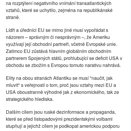
na rozptýlení negativního vnímání transatlantických
vztahů, které se uchytilo, zejména na republikánské
straně.
Lídři a úředníci EU se mimo jiné musí vypořádat s
názorem – správným či nesprávným –, že Ameriku
využívají její obchodní partneři, včetně Evropské unie.
Zatímco EU zůstává hlavním globálním obchodním
partnerem Spojených států, prohlubující se deficit USA v
obchodu se zbožím s Evropou tomuto narativu nahrává.
Elity na obou stranách Atlantiku se musí "naučit, jak
mluvit" s veřejností o tom, proč jsou vztahy mezi EU a
USA oboustranně výhodné jak z ekonomického, tak ze
strategického hlediska.
Dalším cílem jsou ruské dezinformace a propaganda,
které se před listopadovými prezidentskými volbami
stupňují a jejichž cílem je podkopat americkou podporu