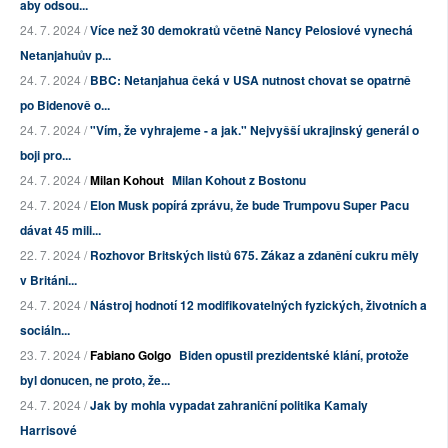
aby odsou...
24. 7. 2024 /
Více než 30 demokratů včetně Nancy Pelosiové vynechá
Netanjahuův p...
24. 7. 2024 /
BBC: Netanjahua čeká v USA nutnost chovat se opatrně
po Bidenově o...
24. 7. 2024 /
"Vím, že vyhrajeme - a jak." Nejvyšší ukrajinský generál o
boji pro...
24. 7. 2024 /
Milan Kohout
Milan Kohout z Bostonu
24. 7. 2024 /
Elon Musk popírá zprávu, že bude Trumpovu Super Pacu
dávat 45 mili...
22. 7. 2024 /
Rozhovor Britských listů 675. Zákaz a zdanění cukru měly
v Británi...
24. 7. 2024 /
Nástroj hodnotí 12 modifikovatelných fyzických, životních a
sociáln...
23. 7. 2024 /
Fabiano Golgo
Biden opustil prezidentské klání, protože
byl donucen, ne proto, že...
24. 7. 2024 /
Jak by mohla vypadat zahraniční politika Kamaly
Harrisové