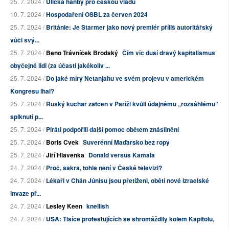
25. 7. 2024 /
Ulička hanby pro českou vládu
10. 7. 2024 /
Hospodaření OSBL za červen 2024
25. 7. 2024 /
Británie: Je Starmer jako nový premiér příliš autoritářský
vůči svý...
25. 7. 2024 /
Beno Trávníček Brodský
Čím víc dusí dravý kapitalismus
obyčejné lidi (za účasti jakékoliv ...
25. 7. 2024 /
Do jaké míry Netanjahu ve svém projevu v americkém
Kongresu lhal?
25. 7. 2024 /
Ruský kuchař zatčen v Paříži kvůli údajnému „rozsáhlému“
spiknutí p...
25. 7. 2024 /
Piráti podpořili další pomoc obětem znásilnění
25. 7. 2024 /
Boris Cvek
Suverénní Maďarsko bez ropy
25. 7. 2024 /
Jiří Hlavenka
Donald versus Kamala
24. 7. 2024 /
Proč, sakra, tohle není v České televizi?
24. 7. 2024 /
Lékaři v Chán Júnisu jsou přetíženi, obětí nové izraelské
invaze př...
24. 7. 2024 /
Lesley Keen
knellish
24. 7. 2024 /
USA: Tisíce protestujících se shromáždily kolem Kapitolu,