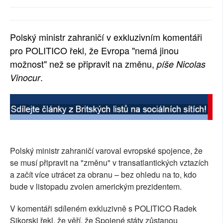
SOCIÁLNÍ SÍTĚ
RUBRIKY
Polský ministr zahraničí v exkluzivním komentáři
pro POLITICO řekl, že Evropa "nemá jinou
PLNÁ VERZE STRÁNEK
možnost" než se připravit na změnu,
píše Nicolas
.
Vinocur
Polský ministr zahraničí varoval evropské spojence, že
se musí připravit na "změnu" v transatlantických vztazích
a začít více utrácet za obranu – bez ohledu na to, kdo
bude v listopadu zvolen americkým prezidentem.
V komentáři sdíleném exkluzivně s POLITICO Radek
Sikorski řekl, že věří, že Spojené státy zůstanou