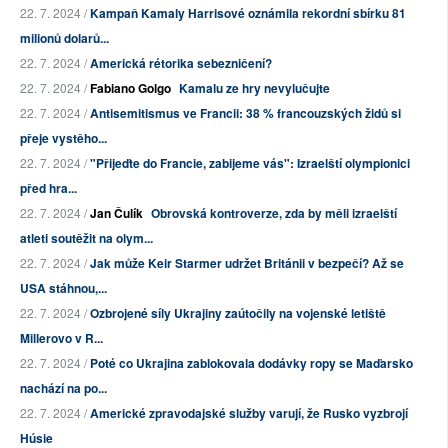
22. 7. 2024 /
Kampaň Kamaly Harrisové oznámila rekordní sbírku 81
milionů dolarů...
22. 7. 2024 /
Americká rétorika sebezničení?
22. 7. 2024 /
Fabiano Golgo
Kamalu ze hry nevylučujte
22. 7. 2024 /
Antisemitismus ve Francii: 38 % francouzských židů si
přeje vystěho...
22. 7. 2024 /
"Přijeďte do Francie, zabijeme vás": Izraelští olympionici
před hra...
22. 7. 2024 /
Jan Čulík
Obrovská kontroverze, zda by měli izraelští
atleti soutěžit na olym...
22. 7. 2024 /
Jak může Keir Starmer udržet Británii v bezpečí? Až se
USA stáhnou,...
22. 7. 2024 /
Ozbrojené síly Ukrajiny zaútočily na vojenské letiště
Millerovo v R...
22. 7. 2024 /
Poté co Ukrajina zablokovala dodávky ropy se Maďarsko
nachází na po...
22. 7. 2024 /
Americké zpravodajské služby varují, že Rusko vyzbrojí
Húsie