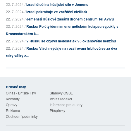
22. 7. 2024 /
Izrael útočí na húsijské cíle v Jemenu
22. 7. 2024 /
Izrael pokračuje ve vraždění civilistů
22. 7. 2024 /
Jemenští Húsiové zasáhli dronem centrum Tel Avivu
22. 7. 2024 /
Rusko: Po čtyřdenním energetickém kolapsu vypukly v
Krasnodarském k...
22. 7. 2024 /
V Rusku se objevil nedostatek 95 oktanového benzínu
22. 7. 2024 /
Rusko: Vládní výdaje na rozšiřování hřbitovů se za dva
roky války z...
Britské listy
O nás - Britské listy
Stanovy OSBL
Kontakty
Vzkaz redakci
Opravy
Informace pro autory
Reklama
Příspěvky
Obchodní podmínky