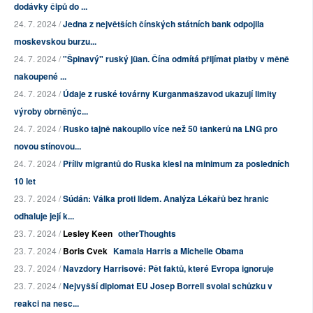
dodávky čipů do ...
24. 7. 2024 /
Jedna z největších čínských státních bank odpojila
moskevskou burzu...
24. 7. 2024 /
"Špinavý" ruský jüan. Čína odmítá přijímat platby v měně
nakoupené ...
24. 7. 2024 /
Údaje z ruské továrny Kurganmašzavod ukazují limity
výroby obrněnýc...
24. 7. 2024 /
Rusko tajně nakoupilo více než 50 tankerů na LNG pro
novou stínovou...
24. 7. 2024 /
Příliv migrantů do Ruska klesl na minimum za posledních
10 let
23. 7. 2024 /
Súdán: Válka proti lidem. Analýza Lékařů bez hranic
odhaluje její k...
23. 7. 2024 /
Lesley Keen
otherThoughts
23. 7. 2024 /
Boris Cvek
Kamala Harris a Michelle Obama
23. 7. 2024 /
Navzdory Harrisové: Pět faktů, které Evropa ignoruje
23. 7. 2024 /
Nejvyšší diplomat EU Josep Borrell svolal schůzku v
reakci na nesc...