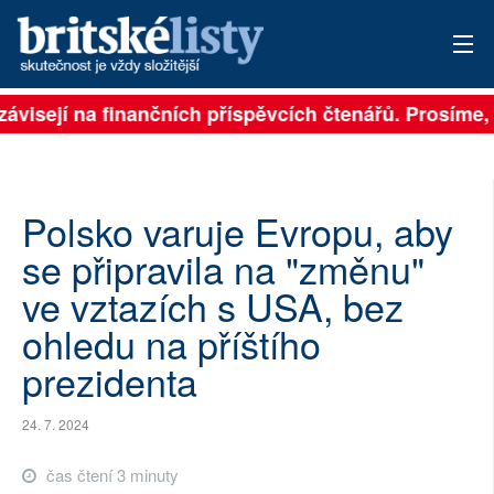
závisejí na finančních příspěvcích čtenářů. Prosíme, p
PŘIHLÁSIT
AKTUÁLNÍ VYDÁNÍ
ARCHIV
Polsko varuje Evropu, aby
se připravila na "změnu"
ROZHOVORY
ve vztazích s USA, bez
TÉMATA
ohledu na příštího
prezidenta
NEJČTENĚJŠÍ ZA 7 DNÍ
AUTOŘI
24. 7. 2024
PŘÍSPĚVKY NA PROVOZ
čas čtení 3 minuty