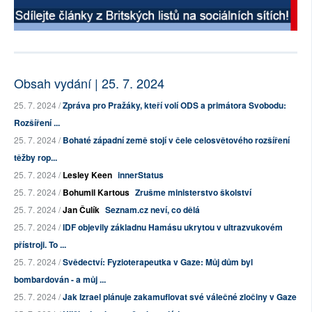
Obsah vydání | 25. 7. 2024
25. 7. 2024 /
Zpráva pro Pražáky, kteří volí ODS a primátora Svobodu:
Rozšíření ...
25. 7. 2024 /
Bohaté západní země stojí v čele celosvětového rozšíření
těžby rop...
25. 7. 2024 /
Lesley Keen
innerStatus
25. 7. 2024 /
Bohumil Kartous
Zrušme ministerstvo školství
25. 7. 2024 /
Jan Čulík
Seznam.cz neví, co dělá
25. 7. 2024 /
IDF objevily základnu Hamásu ukrytou v ultrazvukovém
přístroji. To ...
25. 7. 2024 /
Svědectví: Fyzioterapeutka v Gaze: Můj dům byl
bombardován - a můj ...
25. 7. 2024 /
Jak Izrael plánuje zakamuflovat své válečné zločiny v Gaze