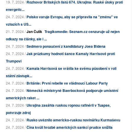
19. 7. 2024 /
Rozhovor Britských listů 674. Ukrajina: Ruské útoky proti
energetic...
24. 7. 2024 /
Polsko varuje Evropu, aby se připravila na "změnu" ve
vztazích s US...
21. 7. 2024 /
Jan Čulík
Tragikomedie: Seznam.cz cenzuruje už nejen
odkazy na články, ale i ...
24. 7. 2024 /
Sedmero ponaučení z kandidatury Joea Bidena
24. 7. 2024 /
Jak průzkumy hodnotí šance Kamaly Harrisové proti
Trumpovi
24. 7. 2024 /
Kamala Harrisová se vrátila ke svému působení v roli
státní zástupk...
24. 7. 2024 /
Británie: První rebelie ve vládnoucí Labour Party
24. 7. 2024 /
Německá ministryně Baerbocková podporuje umístění
amerických raket ...
24. 7. 2024 /
Ukrajina zasáhla ruskou ropnou rafinérii v Tuapse,
potvrzuje zdroj
24. 7. 2024 /
Rusko uvěznilo americko-ruskou novinářku Kurmaševu
24. 7. 2024 /
Čína kvůli hrozbě amerických sankcí prudce snížila