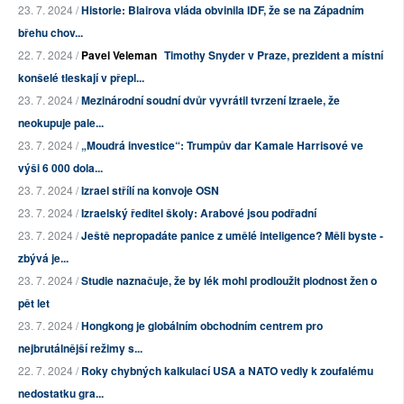
23. 7. 2024 /
Historie: Blairova vláda obvinila IDF, že se na Západním
břehu chov...
22. 7. 2024 /
Pavel Veleman
Timothy Snyder v Praze, prezident a místní
konšelé tleskají v přepl...
23. 7. 2024 /
Mezinárodní soudní dvůr vyvrátil tvrzení Izraele, že
neokupuje pale...
23. 7. 2024 /
„Moudrá investice“: Trumpův dar Kamale Harrisové ve
výši 6 000 dola...
23. 7. 2024 /
Izrael střílí na konvoje OSN
23. 7. 2024 /
Izraelský ředitel školy: Arabové jsou podřadní
23. 7. 2024 /
Ještě nepropadáte panice z umělé inteligence? Měli byste -
zbývá je...
23. 7. 2024 /
Studie naznačuje, že by lék mohl prodloužit plodnost žen o
pět let
23. 7. 2024 /
Hongkong je globálním obchodním centrem pro
nejbrutálnější režimy s...
22. 7. 2024 /
Roky chybných kalkulací USA a NATO vedly k zoufalému
nedostatku gra...