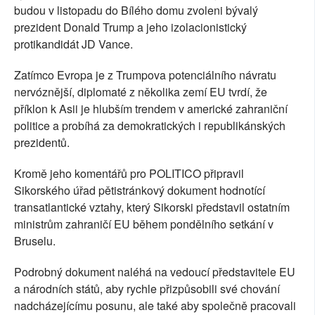
budou v listopadu do Bílého domu zvoleni bývalý
prezident Donald Trump a jeho izolacionistický
protikandidát JD Vance.
Zatímco Evropa je z Trumpova potenciálního návratu
nervóznější, diplomaté z několika zemí EU tvrdí, že
příklon k Asii je hlubším trendem v americké zahraniční
politice a probíhá za demokratických i republikánských
prezidentů.
Kromě jeho komentářů pro POLITICO připravil
Sikorského úřad pětistránkový dokument hodnotící
transatlantické vztahy, který Sikorski představil ostatním
ministrům zahraničí EU během pondělního setkání v
Bruselu.
Podrobný dokument naléhá na vedoucí představitele EU
a národních států, aby rychle přizpůsobili své chování
nadcházejícímu posunu, ale také aby společně pracovali