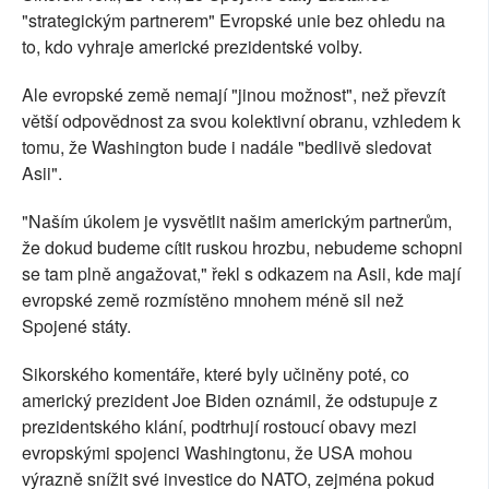
"strategickým partnerem" Evropské unie bez ohledu na
to, kdo vyhraje americké prezidentské volby.
Ale evropské země nemají "jinou možnost", než převzít
větší odpovědnost za svou kolektivní obranu, vzhledem k
tomu, že Washington bude i nadále "bedlivě sledovat
Asii".
"Naším úkolem je vysvětlit našim americkým partnerům,
že dokud budeme cítit ruskou hrozbu, nebudeme schopni
se tam plně angažovat," řekl s odkazem na Asii, kde mají
evropské země rozmístěno mnohem méně sil než
Spojené státy.
Sikorského komentáře, které byly učiněny poté, co
americký prezident Joe Biden oznámil, že odstupuje z
prezidentského klání, podtrhují rostoucí obavy mezi
evropskými spojenci Washingtonu, že USA mohou
výrazně snížit své investice do NATO, zejména pokud