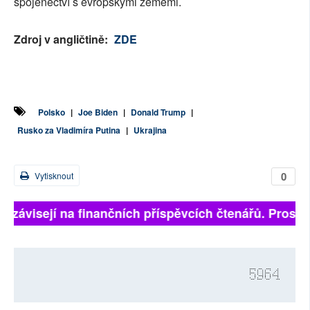
spojenectví s evropskými zeměmi.
Zdroj v angličtině:
ZDE
Polsko
|
Joe Biden
|
Donald Trump
|
Rusko za Vladimíra Putina
|
Ukrajina
0
Vytisknout
ě závisejí na finančních příspěvcích čtenářů. Prosíme
5964