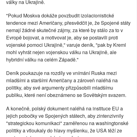
války na Ukrajině.
"Pokud Moskva dokáže povzbudit izolacionistické
tendence mezi Američany, přesvědčit je, že Spojené státy
nemají žádné skutečné zájmy, za které by stálo za to v
Evropě bojovat, a motivovat je, aby se postavili proti
vojenské pomoci Ukrajině," varuje deník, "pak by Kreml
mohl vyhrát nejen vojenskou válku na Ukrajině, ale
hybridní válku na celém Západě."
Deník poukazuje na rozdíly ve vnímání Ruska mezi
mladšími a staršími Američany a zároveň naléhá na
politiky, aby své argumenty přizpůsobili mladšímu
publiku, které není obeznámeno se Sovětským svazem.
A konečně, polský dokument naléhá na instituce EU a
jejich pobočky ve Spojených státech, aby zintenzivnily
"strategickou komunikaci" zaměřenou na washingtonské
politiky a vtloukaly do hlavy myšlenku, že USA těží ze