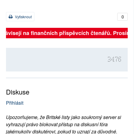
0
Vytisknout
 závisejí na finančních příspěvcích čtenářů. Prosíme, 
3476
Diskuse
Přihlásit
Upozorňujeme, že Britské listy jako soukromý server si
vyhrazují právo blokovat přístup na diskusní fóra
jakémukoliv diskutérovi, pokud to uznají za důvodné.