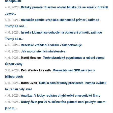
neodpouští
4. 6. 2026 /
Britský premiér Starmer obvinil Muska, že se snaží v Británii
„vyvo...
4. 6. 2026 /
Hizballáh odmítá izraelsko-libanonské příměří, zatímco
Trump se sna...
4. 6. 2026 /
Izrael a Libanon se dohodly na obnovení příměří, zatímco
Trump se s...
4. 6. 2026 /
Izraelské vraždění civilistů však pokračuje
4. 6. 2026 /
Jak motoristé ničí ministerstva
4. 6. 2026 /
Matěj Metelec
Technokratický populismus a rušení agend
Úřadu vlády
3. 6. 2026 /
Petr Waniek Horváth
Rozsudek nad SPD není jen o
billboardech
4. 6. 2026 /
Boris Cvek
Další a další triumfy prezidenta Trumpa uvádějí
to transu celý svět
4. 6. 2026 /
Analýza: V lobby registru chybí velké energetické firmy
4. 6. 2026 /
Dobrý život pro 99 % lidí na této planetě není pouhým snem:
je to m...