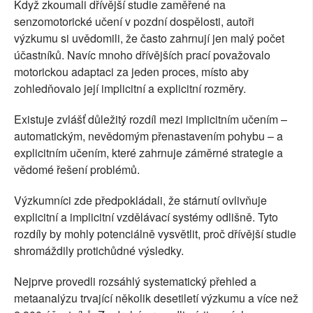
Když zkoumali dřívější studie zaměřené na
senzomotorické učení v pozdní dospělosti, autoři
výzkumu si uvědomili, že často zahrnují jen malý počet
účastníků. Navíc mnoho dřívějších prací považovalo
motorickou adaptaci za jeden proces, místo aby
zohledňovalo její implicitní a explicitní rozměry.
Existuje zvlášť důležitý rozdíl mezi implicitním učením –
automatickým, nevědomým přenastavením pohybu – a
explicitním učením, které zahrnuje záměrné strategie a
vědomé řešení problémů.
Výzkumníci zde předpokládali, že stárnutí ovlivňuje
explicitní a implicitní vzdělávací systémy odlišně. Tyto
rozdíly by mohly potenciálně vysvětlit, proč dřívější studie
shromáždily protichůdné výsledky.
Nejprve provedli rozsáhlý systematický přehled a
metaanalýzu trvající několik desetiletí výzkumu a více než