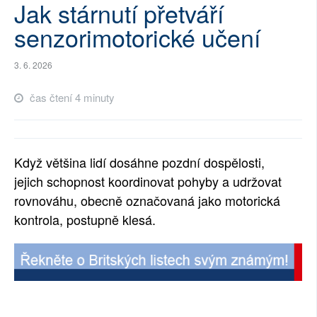
Jak stárnutí přetváří
SOCIÁLNÍ SÍTĚ
senzorimotorické učení
RUBRIKY
3. 6. 2026
PLNÁ VERZE STRÁNEK
čas čtení 4 minuty
Když většina lidí dosáhne pozdní dospělosti,
jejich schopnost koordinovat pohyby a udržovat
rovnováhu, obecně označovaná jako motorická
kontrola, postupně klesá.