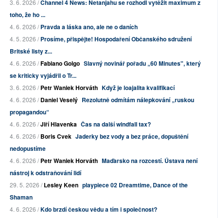
3. 6. 2026 /
Channel 4 News: Netanjahu se rozhodl vytěžit maximum z
toho, že ho ...
4. 6. 2026 /
Pravda a láska ano, ale ne o daních
4. 5. 2026 /
Prosíme, přispějte! Hospodaření Občanského sdružení
Britské listy z...
4. 6. 2026 /
Fabiano Golgo
Slavný novinář pořadu „60 Minutes", který
se kriticky vyjádřil o Tr...
3. 6. 2026 /
Petr Waniek Horváth
Když je loajalita kvalifikací
4. 6. 2026 /
Daniel Veselý
Rezolutně odmítám nálepkování „ruskou
propagandou“
4. 6. 2026 /
Jiří Hlavenka
Čas na další windfall tax?
4. 6. 2026 /
Boris Cvek
Jaderky bez vody a bez práce, dopuštění
nedopustíme
4. 6. 2026 /
Petr Waniek Horváth
Maďarsko na rozcestí. Ústava není
nástroj k odstraňování lidí
29. 5. 2026 /
Lesley Keen
playpiece 02 Dreamtime, Dance of the
Shaman
4. 6. 2026 /
Kdo brzdí českou vědu a tím i společnost?