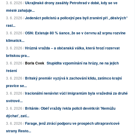
3. 6. 2026 /
Ukrajinské drony zasáhly Petrohrad v době, kdy se ve
městě zahajuje...
3. 6. 2026 /
Jedenáct policistů a policejní pes byli zraněni při „děsivých“
rasi...
3. 6. 2026 /
OSN: Existuje 80 % šance, že se v červnu až srpnu rozvine
klimatick...
3. 6. 2026 /
Hrůzná vražda – a občanská válka, která hrozí rozervat
britskou pra...
3. 6. 2026 /
Boris Cvek
Stupidita vzpomínání na hrůzy, ne na jejich
řešení
3. 6. 2026 /
Britský premiér vyzývá k zachování klidu, zatímco krajní
pravice se...
3. 6. 2026 /
Iracionální nenávist vůči imigrantům byla vražedná za druhé
světové...
3. 6. 2026 /
Británie: Oběť vraždy řekla policii devětkrát 'Nemůžu
dýchat', zatí...
3. 6. 2026 /
Farage, jenž ztrácí podporu ve prospěch ultrapravicové
strany Resto...