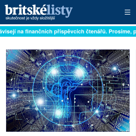
visejí na finančních příspěvcích čtenářů. Prosíme, př
PŘIHLÁSIT
AKTUÁLNÍ VYDÁNÍ
ARCHIV
ROZHOVORY
TÉMATA
NEJČTENĚJŠÍ ZA 7 DNÍ
AUTOŘI
PŘÍSPĚVKY NA PROVOZ