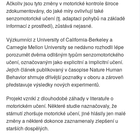
Ačkoliv jsou tyto změny v motorické kontrole široce
zdokumentovány, do jaké míry ovlivňují také
senzomotorické učení (tj. adaptaci pohybů na základě
informací z prostředí), zůstává nejasné.
Výzkumníci z University of California-Berkeley a
Carnegie Mellon University se nedávno rozhodli lépe
porozumět dvěma odlišným typům senzomotorického
učení, označovaným jako explicitní a implicitní učení.
Jejich článek publikovaný v časopise Nature Human
Behavior shrnuje dřívější poznatky v oboru a zároveň
představuje výsledky nových experimentů.
Projekt vznikl z dlouhodobé záhady v literatuře o
motorickém učení. Některé studie naznačovaly, že
stárnutí zhoršuje motorické učení, jiné hlásily jen malé
změny a některé dokonce zaznamenaly zlepšení u
starších dospělých.