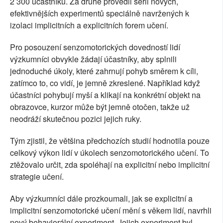
2 300 účastníků. Za druhé provedli sérii nových,
efektivnějších experimentů speciálně navržených k
izolaci implicitních a explicitních forem učení.
Pro posouzení senzomotorických dovedností lidí
výzkumníci obvykle žádají účastníky, aby splnili
jednoduché úkoly, které zahrnují pohyb směrem k cíli,
zatímco to, co vidí, je jemně zkreslené. Například když
účastníci pohybují myší a klikají na konkrétní objekt na
obrazovce, kurzor může být jemně otočen, takže už
neodráží skutečnou pozici jejich ruky.
Tým zjistil, že většina předchozích studií hodnotila pouze
celkový výkon lidí v úkolech senzomotorického učení. To
ztěžovalo určit, zda spoléhají na explicitní nebo implicitní
strategie učení.
Aby výzkumníci dále prozkoumali, jak se explicitní a
implicitní senzomotorické učení mění s věkem lidí, navrhli
nový behaviorální experiment. Jejich experiment byl