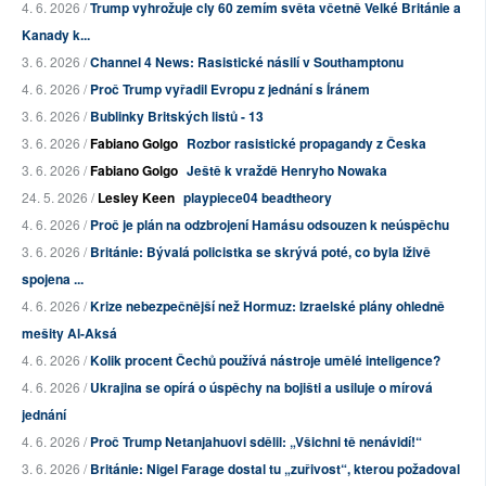
4. 6. 2026 /
Trump vyhrožuje cly 60 zemím světa včetně Velké Británie a
Kanady k...
3. 6. 2026 /
Channel 4 News: Rasistické násilí v Southamptonu
4. 6. 2026 /
Proč Trump vyřadil Evropu z jednání s Íránem
3. 6. 2026 /
Bublinky Britských listů - 13
3. 6. 2026 /
Fabiano Golgo
Rozbor rasistické propagandy z Česka
3. 6. 2026 /
Fabiano Golgo
Ještě k vraždě Henryho Nowaka
24. 5. 2026 /
Lesley Keen
playpiece04 beadtheory
4. 6. 2026 /
Proč je plán na odzbrojení Hamásu odsouzen k neúspěchu
3. 6. 2026 /
Británie: Bývalá policistka se skrývá poté, co byla lživě
spojena ...
4. 6. 2026 /
Krize nebezpečnější než Hormuz: Izraelské plány ohledně
mešity Al-Aksá
4. 6. 2026 /
Kolik procent Čechů používá nástroje umělé inteligence?
4. 6. 2026 /
Ukrajina se opírá o úspěchy na bojišti a usiluje o mírová
jednání
4. 6. 2026 /
Proč Trump Netanjahuovi sdělil: „Všichni tě nenávidí!“
3. 6. 2026 /
Británie: Nigel Farage dostal tu „zuřivost“, kterou požadoval