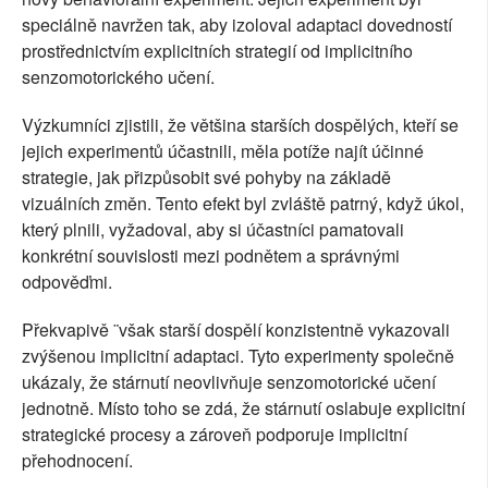
speciálně navržen tak, aby izoloval adaptaci dovedností
prostřednictvím explicitních strategií od implicitního
senzomotorického učení.
Výzkumníci zjistili, že většina starších dospělých, kteří se
jejich experimentů účastnili, měla potíže najít účinné
strategie, jak přizpůsobit své pohyby na základě
vizuálních změn. Tento efekt byl zvláště patrný, když úkol,
který plnili, vyžadoval, aby si účastníci pamatovali
konkrétní souvislosti mezi podnětem a správnými
odpověďmi.
Překvapivě ¨však starší dospělí konzistentně vykazovali
zvýšenou implicitní adaptaci. Tyto experimenty společně
ukázaly, že stárnutí neovlivňuje senzomotorické učení
jednotně. Místo toho se zdá, že stárnutí oslabuje explicitní
strategické procesy a zároveň podporuje implicitní
přehodnocení.