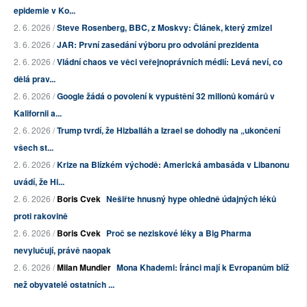
epidemie v Ko...
2. 6. 2026 /
Steve Rosenberg, BBC, z Moskvy: Článek, který zmizel
3. 6. 2026 /
JAR: První zasedání výboru pro odvolání prezidenta
2. 6. 2026 /
Vládní chaos ve věci veřejnoprávních médií: Levá neví, co
dělá prav...
2. 6. 2026 /
Google žádá o povolení k vypuštění 32 milionů komárů v
Kalifornii a...
2. 6. 2026 /
Trump tvrdí, že Hizballáh a Izrael se dohodly na „ukončení
všech st...
2. 6. 2026 /
Krize na Blízkém východě: Americká ambasáda v Libanonu
uvádí, že Hi...
2. 6. 2026 /
Boris Cvek
Nešiřte hnusný hype ohledně údajných léků
proti rakovině
2. 6. 2026 /
Boris Cvek
Proč se neziskové léky a Big Pharma
nevylučují, právě naopak
2. 6. 2026 /
Milan Mundier
Mona Khademi: Íránci mají k Evropanům blíž
než obyvatelé ostatních ...