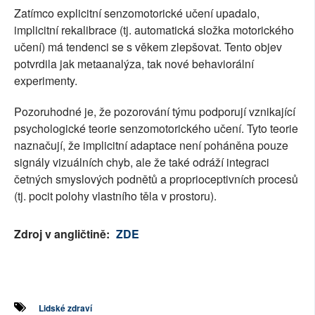
Zatímco explicitní senzomotorické učení upadalo,
implicitní rekalibrace (tj. automatická složka motorického
učení) má tendenci se s věkem zlepšovat. Tento objev
potvrdila jak metaanalýza, tak nové behaviorální
experimenty.
Pozoruhodné je, že pozorování týmu podporují vznikající
psychologické teorie senzomotorického učení. Tyto teorie
naznačují, že implicitní adaptace není poháněna pouze
signály vizuálních chyb, ale že také odráží integraci
četných smyslových podnětů a proprioceptivních procesů
(tj. pocit polohy vlastního těla v prostoru).
Zdroj v angličtině:
ZDE
Lidské zdraví