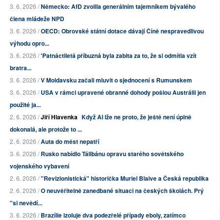
3. 6. 2026 /
Německo: AfD zvolila generálním tajemníkem bývalého
člena mládeže NPD
3. 6. 2026 /
OECD: Obrovské státní dotace dávají Číně nespravedlivou
výhodu opro...
3. 6. 2026 /
'Patnáctiletá příbuzná byla zabita za to, že si odmítla vzít
bratra...
3. 6. 2026 /
V Moldavsku začali mluvit o sjednocení s Rumunskem
3. 6. 2026 /
USA v rámci upravené obranné dohody pošlou Austrálii jen
použité ja...
2. 6. 2026 /
Jiří Hlavenka
Když AI lže ne proto, že ještě není úplně
dokonalá, ale protože to ...
2. 6. 2026 /
Auta do měst nepatří
3. 6. 2026 /
Rusko nabídlo Tálibánu opravu starého sovětského
vojenského vybavení
2. 6. 2026 /
"Revizionistická" historička Muriel Blaive a Česká republika
2. 6. 2026 /
O neuvěřitelně zanedbané situaci na českých školách. Prý
"si nevědí...
3. 6. 2026 /
Brazílie izoluje dva podezřelé případy eboly, zatímco