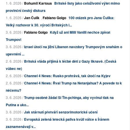
1. 6. 2026 /
Bohumil Kartous
Britské listy jako celoživotní výlet mimo
provinční český diskurs
1. 6. 2026 /
Jan Čulík
,
Fabiano Golgo
100 otázek pro Jana Čulíka:
Velký rozhovor k 30. výročí Britských l...
3. 6. 2026 /
Fabiano Golgo
Když už ani Milli Vanilli nechce zpívat
Trumpovi
3. 6. 2026 /
Izrael útočí na jižní Libanon navzdory Trumpovým snahám o
upevnění ...
2. 6. 2026 /
Britská vláda přijímá k léčbě děti z Gazy liknavě. (Česká
vůbec ne)
2. 6. 2026 /
Channel 4 News: Rusko prohrává, tak útočí na Kyjev
2. 6. 2026 /
Channel 4 News: Řval Trump na Netanjahua? A povede to k
něčemu?
3. 6. 2026 /
Trump osobně žádal Si Ťin-pchinga, aby vyvinul tlak na
Putina a uko...
3. 6. 2026 /
Jak stárnutí přetváří senzorimotorické učení
3. 6. 2026 /
Evropská zelená letecká paliva kvůli válce s Íránem
zaznamenávají v...