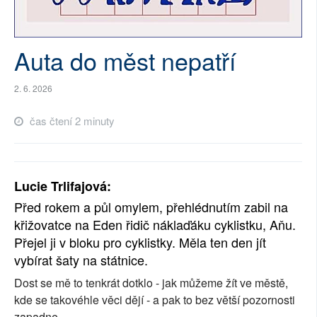
SOCIÁLNÍ SÍTĚ
Auta do měst nepatří
RUBRIKY
PLNÁ VERZE STRÁNEK
2. 6. 2026
čas čtení 2 minuty
Lucie Trlifajová:
Před rokem a půl omylem, přehlédnutím zabil na
křižovatce na Eden řidič náklaďáku cyklistku, Aňu.
Přejel ji v bloku pro cyklistky. Měla ten den jít
vybírat šaty na státnice.
Dost se mě to tenkrát dotklo - jak můžeme žít ve městě,
kde se takovéhle věci dějí - a pak to bez větší pozornosti
zapadne.