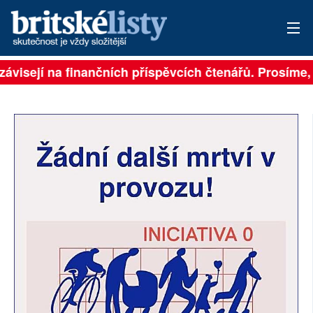
závisejí na finančních příspěvcích čtenářů. Prosíme, p
PŘIHLÁSIT
AKTUÁLNÍ VYDÁNÍ
ARCHIV
ROZHOVORY
TÉMATA
NEJČTENĚJŠÍ ZA 7 DNÍ
AUTOŘI
PŘÍSPĚVKY NA PROVOZ