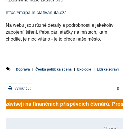
https://mapa.iniciativanula.cz/
Na webu jsou různé detaily a podrobnosti a jakékoliv
zapojení, šíření, třeba pár letáčky na místech, kam
chodíte, je moc vítáno - je to přece naše město.
Doprava
|
Česká politická scéna
|
Ekologie
|
Lidské zdraví
0
Vytisknout
ně závisejí na finančních příspěvcích čtenářů. Prosíme