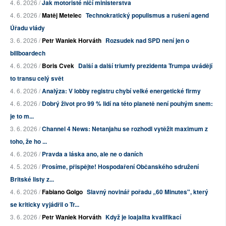
4. 6. 2026 /
Jak motoristé ničí ministerstva
4. 6. 2026 /
Matěj Metelec
Technokratický populismus a rušení agend
Úřadu vlády
3. 6. 2026 /
Petr Waniek Horváth
Rozsudek nad SPD není jen o
billboardech
4. 6. 2026 /
Boris Cvek
Další a další triumfy prezidenta Trumpa uvádějí
to transu celý svět
4. 6. 2026 /
Analýza: V lobby registru chybí velké energetické firmy
4. 6. 2026 /
Dobrý život pro 99 % lidí na této planetě není pouhým snem:
je to m...
3. 6. 2026 /
Channel 4 News: Netanjahu se rozhodl vytěžit maximum z
toho, že ho ...
4. 6. 2026 /
Pravda a láska ano, ale ne o daních
4. 5. 2026 /
Prosíme, přispějte! Hospodaření Občanského sdružení
Britské listy z...
4. 6. 2026 /
Fabiano Golgo
Slavný novinář pořadu „60 Minutes", který
se kriticky vyjádřil o Tr...
3. 6. 2026 /
Petr Waniek Horváth
Když je loajalita kvalifikací