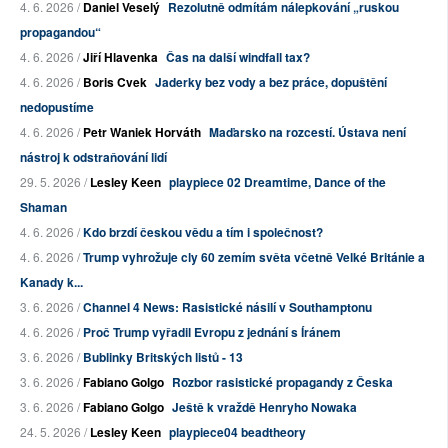
4. 6. 2026 /
Daniel Veselý
Rezolutně odmítám nálepkování „ruskou
propagandou“
4. 6. 2026 /
Jiří Hlavenka
Čas na další windfall tax?
4. 6. 2026 /
Boris Cvek
Jaderky bez vody a bez práce, dopuštění
nedopustíme
4. 6. 2026 /
Petr Waniek Horváth
Maďarsko na rozcestí. Ústava není
nástroj k odstraňování lidí
29. 5. 2026 /
Lesley Keen
playpiece 02 Dreamtime, Dance of the
Shaman
4. 6. 2026 /
Kdo brzdí českou vědu a tím i společnost?
4. 6. 2026 /
Trump vyhrožuje cly 60 zemím světa včetně Velké Británie a
Kanady k...
3. 6. 2026 /
Channel 4 News: Rasistické násilí v Southamptonu
4. 6. 2026 /
Proč Trump vyřadil Evropu z jednání s Íránem
3. 6. 2026 /
Bublinky Britských listů - 13
3. 6. 2026 /
Fabiano Golgo
Rozbor rasistické propagandy z Česka
3. 6. 2026 /
Fabiano Golgo
Ještě k vraždě Henryho Nowaka
24. 5. 2026 /
Lesley Keen
playpiece04 beadtheory