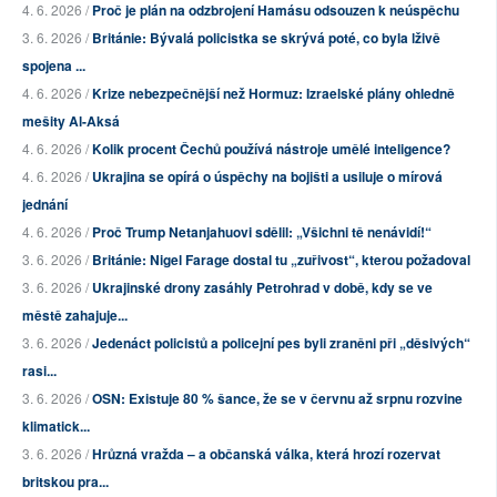
4. 6. 2026 /
Proč je plán na odzbrojení Hamásu odsouzen k neúspěchu
3. 6. 2026 /
Británie: Bývalá policistka se skrývá poté, co byla lživě
spojena ...
4. 6. 2026 /
Krize nebezpečnější než Hormuz: Izraelské plány ohledně
mešity Al-Aksá
4. 6. 2026 /
Kolik procent Čechů používá nástroje umělé inteligence?
4. 6. 2026 /
Ukrajina se opírá o úspěchy na bojišti a usiluje o mírová
jednání
4. 6. 2026 /
Proč Trump Netanjahuovi sdělil: „Všichni tě nenávidí!“
3. 6. 2026 /
Británie: Nigel Farage dostal tu „zuřivost“, kterou požadoval
3. 6. 2026 /
Ukrajinské drony zasáhly Petrohrad v době, kdy se ve
městě zahajuje...
3. 6. 2026 /
Jedenáct policistů a policejní pes byli zraněni při „děsivých“
rasi...
3. 6. 2026 /
OSN: Existuje 80 % šance, že se v červnu až srpnu rozvine
klimatick...
3. 6. 2026 /
Hrůzná vražda – a občanská válka, která hrozí rozervat
britskou pra...