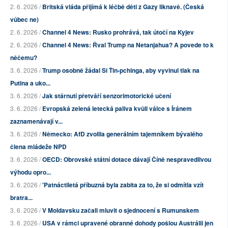
2. 6. 2026 /
Britská vláda přijímá k léčbě děti z Gazy liknavě. (Česká
vůbec ne)
2. 6. 2026 /
Channel 4 News: Rusko prohrává, tak útočí na Kyjev
2. 6. 2026 /
Channel 4 News: Řval Trump na Netanjahua? A povede to k
něčemu?
3. 6. 2026 /
Trump osobně žádal Si Ťin-pchinga, aby vyvinul tlak na
Putina a uko...
3. 6. 2026 /
Jak stárnutí přetváří senzorimotorické učení
3. 6. 2026 /
Evropská zelená letecká paliva kvůli válce s Íránem
zaznamenávají v...
3. 6. 2026 /
Německo: AfD zvolila generálním tajemníkem bývalého
člena mládeže NPD
3. 6. 2026 /
OECD: Obrovské státní dotace dávají Číně nespravedlivou
výhodu opro...
3. 6. 2026 /
'Patnáctiletá příbuzná byla zabita za to, že si odmítla vzít
bratra...
3. 6. 2026 /
V Moldavsku začali mluvit o sjednocení s Rumunskem
3. 6. 2026 /
USA v rámci upravené obranné dohody pošlou Austrálii jen