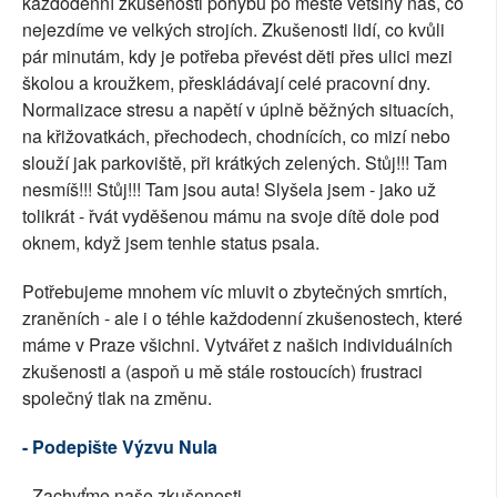
každodenní zkušenosti pohybu po městě většiny nás, co
nejezdíme ve velkých strojích. Zkušenosti lidí, co kvůli
pár minutám, kdy je potřeba převést děti přes ulici mezi
školou a kroužkem, přeskládávají celé pracovní dny.
Normalizace stresu a napětí v úplně běžných situacích,
na křižovatkách, přechodech, chodnících, co mizí nebo
slouží jak parkoviště, při krátkých zelených. Stůj!!! Tam
nesmíš!!! Stůj!!! Tam jsou auta! Slyšela jsem - jako už
tolikrát - řvát vyděšenou mámu na svoje dítě dole pod
oknem, když jsem tenhle status psala.
Potřebujeme mnohem víc mluvit o zbytečných smrtích,
zraněních - ale i o téhle každodenní zkušenostech, které
máme v Praze všichni. Vytvářet z našich individuálních
zkušenosti a (aspoň u mě stále rostoucích) frustraci
společný tlak na změnu.
- Podepište Výzvu Nula
- Zachyťme naše zkušenosti