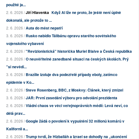
použité ja...
2. 6. 2026 /
Jiří Hlavenka
Když AI lže ne proto, že ještě není úplně
dokonalá, ale protože to ...
2. 6. 2026 /
Auta do měst nepatří
3. 6. 2026 /
Rusko nabídlo Tálibánu opravu starého sovětského
vojenského vybavení
2. 6. 2026 /
"Revizionistická" historička Muriel Blaive a Česká republika
2. 6. 2026 /
O neuvěřitelně zanedbané situaci na českých školách. Prý
"si nevědí...
3. 6. 2026 /
Brazílie izoluje dva podezřelé případy eboly, zatímco
epidemie v Ko...
2. 6. 2026 /
Steve Rosenberg, BBC, z Moskvy: Článek, který zmizel
3. 6. 2026 /
JAR: První zasedání výboru pro odvolání prezidenta
2. 6. 2026 /
Vládní chaos ve věci veřejnoprávních médií: Levá neví, co
dělá prav...
2. 6. 2026 /
Google žádá o povolení k vypuštění 32 milionů komárů v
Kalifornii a...
2. 6. 2026 /
Trump tvrdí, že Hizballáh a Izrael se dohodly na „ukončení