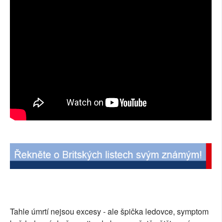
Tahle úmrtí nejsou excesy - ale špička ledovce, symptom