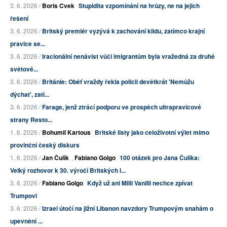
3. 6. 2026 /
Boris Cvek
Stupidita vzpomínání na hrůzy, ne na jejich
řešení
3. 6. 2026 /
Britský premiér vyzývá k zachování klidu, zatímco krajní
pravice se...
3. 6. 2026 /
Iracionální nenávist vůči imigrantům byla vražedná za druhé
světové...
3. 6. 2026 /
Británie: Oběť vraždy řekla policii devětkrát 'Nemůžu
dýchat', zatí...
3. 6. 2026 /
Farage, jenž ztrácí podporu ve prospěch ultrapravicové
strany Resto...
1. 6. 2026 /
Bohumil Kartous
Britské listy jako celoživotní výlet mimo
provinční český diskurs
1. 6. 2026 /
Jan Čulík
,
Fabiano Golgo
100 otázek pro Jana Čulíka:
Velký rozhovor k 30. výročí Britských l...
3. 6. 2026 /
Fabiano Golgo
Když už ani Milli Vanilli nechce zpívat
Trumpovi
3. 6. 2026 /
Izrael útočí na jižní Libanon navzdory Trumpovým snahám o
upevnění ...