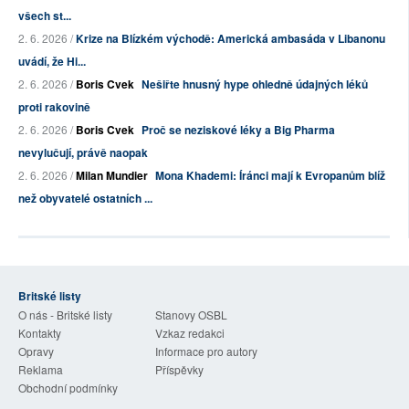
všech st...
2. 6. 2026 /
Krize na Blízkém východě: Americká ambasáda v Libanonu
uvádí, že Hi...
2. 6. 2026 /
Boris Cvek
Nešiřte hnusný hype ohledně údajných léků
proti rakovině
2. 6. 2026 /
Boris Cvek
Proč se neziskové léky a Big Pharma
nevylučují, právě naopak
2. 6. 2026 /
Milan Mundier
Mona Khademi: Íránci mají k Evropanům blíž
než obyvatelé ostatních ...
Britské listy
O nás - Britské listy
Stanovy OSBL
Kontakty
Vzkaz redakci
Opravy
Informace pro autory
Reklama
Příspěvky
Obchodní podmínky