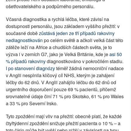
ošetřovatelského a podpůrného personálu.
Včasná diagnostika a rychlá léčba, které závisí na
dostupnosti personálu, jsou základem vyššího přežití: v
současné době
zůstává jeden ze tří případů rakoviny
nediagnostikován
po celém světě a ačkoli velká část této
zátěže leží na Africe a chudších částech světa, je to
výzva i v zemích G7, jako je Velká Británie, kde je
asi 50
% případů rakoviny
diagnostikováno v pokročilém stadiu.
I po stanovení diagnózy
téměř žádná nemocniční nadace
v Anglii nesplnila klíčový cíl NHS, kterým je zahájení
léčby do 62 dnů. V Anglii zahájilo léčbu do 62 dnů od
urgentního doporučení pouze 69 % pacientů, přičemž
srovnatelné údaje činí 71 % pro Skotsko, 61 % pro Wales
a 33 % pro Severní Irsko.
Tyto zpoždění mají vliv na přežití: obecně platí, že každé
čtyřtýdenní zpoždění snižuje přežití pacienta o 10 % – a
toto číslo může být vyšší nebo nižší v závislosti na typu