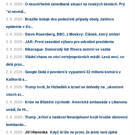
2. 6. 2026 /
O neuvěřitelně zanedbané situaci na českých školách. Prý
"si nevědí...
3. 6. 2026 /
Brazílie izoluje dva podezřelé případy eboly, zatímco
epidemie v Ko...
2. 6. 2026 /
Steve Rosenberg, BBC, z Moskvy: Článek, který zmizel
3. 6. 2026 /
JAR: První zasedání výboru pro odvolání prezidenta
3. 6. 2026 /
Nikaragua: Domorodý lídr Rivera zemřel ve vazbě
2. 6. 2026 /
Vládní chaos ve věci veřejnoprávních médií: Levá neví, co
dělá prav...
2. 6. 2026 /
Google žádá o povolení k vypuštění 32 milionů komárů v
Kalifornii a...
2. 6. 2026 /
Trump tvrdí, že Hizballáh a Izrael se dohodly na „ukončení
všech st...
2. 6. 2026 /
Krize na Blízkém východě: Americká ambasáda v Libanonu
uvádí, že Hi...
2. 6. 2026 /
Trump „křičel a nadával Netanjahuovi kvůli hrozbě obnovení
bombardo...
2. 6. 2026 /
Jiří Hlavenka
Když AI lže ne proto, že ještě není úplně