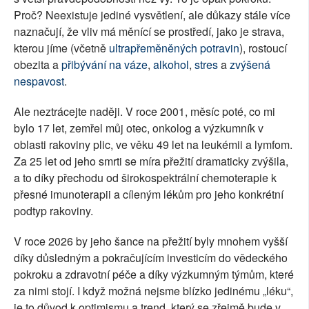
Proč? Neexistuje jediné vysvětlení, ale důkazy stále více
naznačují, že vliv má měnící se prostředí, jako je strava,
kterou jíme (včetně
ultrapřeměněných potravin
), rostoucí
obezita a
přibývání na váze
,
alkohol
,
stres
a
zvýšená
nespavost
.
Ale neztrácejte naději. V roce 2001, měsíc poté, co mi
bylo 17 let, zemřel můj otec, onkolog a výzkumník v
oblasti rakoviny plic, ve věku 49 let na leukémii a lymfom.
Za 25 let od jeho smrti se míra přežití dramaticky zvýšila,
a to díky přechodu od širokospektrální chemoterapie k
přesné imunoterapii a cíleným lékům pro jeho konkrétní
podtyp rakoviny.
V roce 2026 by jeho šance na přežití byly mnohem vyšší
díky důsledným a pokračujícím investicím do vědeckého
pokroku a zdravotní péče a díky výzkumným týmům, které
za nimi stojí. I když možná nejsme blízko jedinému „léku“,
je to důvod k optimismu a trend, který se zřejmě bude v