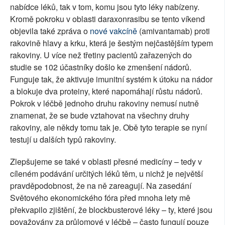
nabídce léků, tak v tom, komu jsou tyto léky nabízeny.
Kromě pokroku v oblasti daraxonrasibu se tento víkend
objevila také zpráva o
nové vakcíně
(amivantamab) proti
rakovině hlavy a krku, která je šestým nejčastějším typem
rakoviny. U více než třetiny pacientů zařazených do
studie se 102 účastníky došlo ke zmenšení nádorů.
Funguje tak, že aktivuje imunitní systém k útoku na nádor
a blokuje dva proteiny, které napomáhají růstu nádorů.
Pokrok v léčbě jednoho druhu rakoviny nemusí nutně
znamenat, že se bude vztahovat na všechny druhy
rakoviny, ale někdy tomu tak je. Obě tyto terapie se nyní
testují u dalších typů rakoviny.
Zlepšujeme se také v oblasti přesné medicíny – tedy v
cíleném podávání určitých léků těm, u nichž je největší
pravděpodobnost, že na ně zareagují. Na zasedání
Světového ekonomického fóra před mnoha lety mě
překvapilo zjištění, že blockbusterové léky – ty, které jsou
považovány za průlomové v léčbě – často fungují pouze