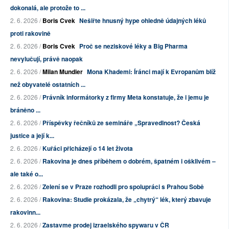
dokonalá, ale protože to ...
2. 6. 2026 /
Boris Cvek
Nešiřte hnusný hype ohledně údajných léků
proti rakovině
2. 6. 2026 /
Boris Cvek
Proč se neziskové léky a Big Pharma
nevylučují, právě naopak
2. 6. 2026 /
Milan Mundier
Mona Khademi: Íránci mají k Evropanům blíž
než obyvatelé ostatních ...
2. 6. 2026 /
Právník informátorky z firmy Meta konstatuje, že i jemu je
bráněno ...
2. 6. 2026 /
Příspěvky řečníků ze semináře „Spravedlnost? Česká
justice a její k...
2. 6. 2026 /
Kuřáci přicházejí o 14 let života
2. 6. 2026 /
Rakovina je dnes příběhem o dobrém, špatném i ošklivém –
ale také o...
2. 6. 2026 /
Zelení se v Praze rozhodli pro spolupráci s Prahou Sobě
2. 6. 2026 /
Rakovina: Studie prokázala, že „chytrý“ lék, který zbavuje
rakovinn...
2. 6. 2026 /
Zastavme prodej izraelského spywaru v ČR