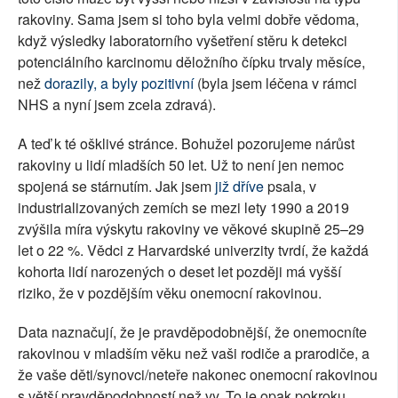
rakoviny. Sama jsem si toho byla velmi dobře vědoma,
když výsledky laboratorního vyšetření stěru k detekci
potenciálního karcinomu děložního čípku trvaly měsíce,
než
dorazily, a byly pozitivní
(byla jsem léčena v rámci
NHS a nyní jsem zcela zdravá).
A teď k té ošklivé stránce. Bohužel pozorujeme nárůst
rakoviny u lidí mladších 50 let. Už to není jen nemoc
spojená se stárnutím. Jak jsem
již dříve
psala, v
industrializovaných zemích se mezi lety 1990 a 2019
zvýšila míra výskytu rakoviny ve věkové skupině 25–29
let o 22 %. Vědci z Harvardské univerzity tvrdí, že každá
kohorta lidí narozených o deset let později má vyšší
riziko, že v pozdějším věku onemocní rakovinou.
Data naznačují, že je pravděpodobnější, že onemocníte
rakovinou v mladším věku než vaši rodiče a prarodiče, a
že vaše děti/synovci/neteře nakonec onemocní rakovinou
s větší pravděpodobností než vy. To je opak pokroku.