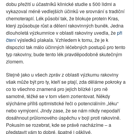
dobu přežití u účastníků klinické studie s 500 lidmi a
vykazoval méně vedlejších účinků ve srovnání s tradiční
chemoterapií. Lék působí tak, že blokuje protein Kras,
který způsobuje růst a dělení rakovinných buněk. Jedna
dlouholetá výzkumnice v oblasti rakoviny uvedla, že
při
čtení
výsledků plakala. Vzhledem k tomu, že je k
dispozici tak málo účinných léčebných postupů pro tento
typ rakoviny, bude tento lék pravděpodobně skutečným
zlomem.
Stejně jako u všech zpráv z oblasti výzkumu rakoviny
však může být pro ty, kteří se ptají, zda děláme pokroky a
co to všechno znamená pro jejich blízké i pro ně
samotné, těžké se v tom všem zorientovat. Někdy
slýcháme příliš optimistické řeči o potenciálním „léku“
nebo vymýcení. Jindy zase, že se nám nikdy nepodaří
dosáhnout průlomového úspěchu v boji proti rakovině.
Pokusím se rozebrat, kde se právě nacházíme – a
představit vám to dobré, špatné i ošklivé.