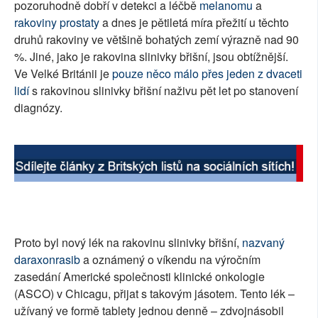
pozoruhodně dobří v detekci a léčbě
melanomu
a
rakoviny prostaty
a dnes je pětiletá míra přežití u těchto
druhů rakoviny ve většině bohatých zemí výrazně nad 90
%. Jiné, jako je rakovina slinivky břišní, jsou obtížnější.
Ve Velké Británii je
pouze něco málo přes jeden z dvaceti
lidí
s rakovinou slinivky břišní naživu pět let po stanovení
diagnózy.
Proto byl nový lék na rakovinu slinivky břišní,
nazvaný
daraxonrasib
a oznámený o víkendu na výročním
zasedání Americké společnosti klinické onkologie
(ASCO) v Chicagu, přijat s takovým jásotem. Tento lék –
užívaný ve formě tablety jednou denně – zdvojnásobil