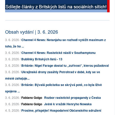
Obsah vydání | 3. 6. 2026
3. 6. 2026 /
Channel 4 News: Netanjahu se rozhodl vytěžit maximum z
toho, že ho ...
3. 6. 2026 /
Channel 4 News: Rasistické násilí v Southamptonu
3. 6. 2026 /
Bublinky Britských listů - 13
3. 6. 2026 /
Británie: Nigel Farage dostal tu „zuřivost“, kterou požadoval
3. 6. 2026 /
Ukrajinské drony zasáhly Petrohrad v době, kdy se ve
městě zahajuje...
3. 6. 2026 /
Británie: Bývalá policistka se skrývá poté, co byla lživě
spojena ...
3. 6. 2026 /
Fabiano Golgo
Rozbor rasistické propagandy z Česka
3. 6. 2026 /
Fabiano Golgo
Ještě k vraždě Henryho Nowaka
4. 5. 2026 /
Prosíme, přispějte! Hospodaření Občanského sdružení