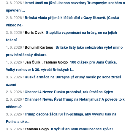
3. 6. 2026 /
Izrael útočí na jižní Libanon navzdory Trumpovým snahám o
upevnění ...
2. 6. 2026 /
Britská vláda přijímá k léčbě děti z Gazy liknavě. (Česká
vůbec ne)
3. 6. 2026 /
Boris Cvek
Stupidita vzpomínání na hrůzy, ne na jejich
řešení
1. 6. 2026 /
Bohumil Kartous
Britské listy jako celoživotní výlet mimo
provinční český diskurs
1. 6. 2026 /
Jan Čulík
,
Fabiano Golgo
100 otázek pro Jana Čulíka:
Velký rozhovor k 30. výročí Britských l...
3. 6. 2026 /
Ruská armáda na Ukrajině již druhý měsíc po sobě ztrácí
území
2. 6. 2026 /
Channel 4 News: Rusko prohrává, tak útočí na Kyjev
2. 6. 2026 /
Channel 4 News: Řval Trump na Netanjahua? A povede to k
něčemu?
3. 6. 2026 /
Trump osobně žádal Si Ťin-pchinga, aby vyvinul tlak na
Putina a uko...
3. 6. 2026 /
Fabiano Golgo
Když už ani Milli Vanilli nechce zpívat