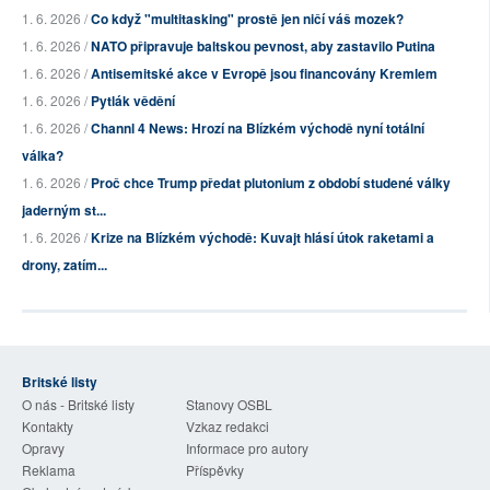
1. 6. 2026 /
Co když "multitasking" prostě jen ničí váš mozek?
1. 6. 2026 /
NATO připravuje baltskou pevnost, aby zastavilo Putina
1. 6. 2026 /
Antisemitské akce v Evropě jsou financovány Kremlem
1. 6. 2026 /
Pytlák vědění
1. 6. 2026 /
Channl 4 News: Hrozí na Blízkém východě nyní totální
válka?
1. 6. 2026 /
Proč chce Trump předat plutonium z období studené války
jaderným st...
1. 6. 2026 /
Krize na Blízkém východě: Kuvajt hlásí útok raketami a
drony, zatím...
Britské listy
O nás - Britské listy
Stanovy OSBL
Kontakty
Vzkaz redakci
Opravy
Informace pro autory
Reklama
Příspěvky