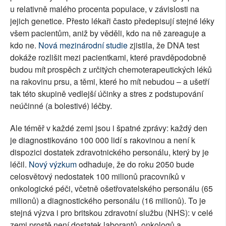
u relativně malého procenta populace, v závislosti na
jejich genetice. Přesto lékaři často předepisují stejné léky
všem pacientům, aniž by věděli, kdo na ně zareaguje a
kdo ne.
Nová mezinárodní studie
zjistila, že DNA test
dokáže rozlišit mezi pacientkami, které pravděpodobně
budou mít prospěch z určitých chemoterapeutických léků
na rakovinu prsu, a těmi, které ho mít nebudou – a ušetří
tak této skupině vedlejší účinky a stres z podstupování
neúčinné (a bolestivé) léčby.
Ale téměř v každé zemi jsou i špatné zprávy: každý den
je diagnostikováno 100 000 lidí s rakovinou a není k
dispozici dostatek zdravotnického personálu, který by je
léčil.
Nový výzkum
odhaduje, že do roku 2050 bude
celosvětový nedostatek 100 milionů pracovníků v
onkologické péči, včetně ošetřovatelského personálu (65
milionů) a diagnostického personálu (16 milionů). To je
stejná výzva i pro britskou zdravotní službu (NHS): v celé
zemi prostě není dostatek laborantů, onkologů a