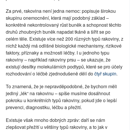
Za prvé, rakovina není jedna nemoc: popisuje širokou
skupinu onemocnění, která mají podobný základ –
konkrétně nekontrolovaný růst buněk a schopnost těchto
druhů zhoubných buněk napadat tkáně a šířit se po
celém těle. Existuje více než 200 různých typů rakoviny, z
nichž každý má odlišné biologické mechanismy, rizikové
faktory, příznaky a možnosti léčby. I u jednoho typu
rakoviny – například rakoviny prsu – se ukazuje, že
existují desítky molekulárních podtypů, které se pro účely
rozhodování o léčbě zjednodušeně dělí do
čtyř skupin
.
To znamená, že je nepravděpodobné, že bychom měli
jediný „lék“ na rakovinu – spíše musíme dosáhnout
pokroku u konkrétních typů rakoviny, pokud jde o lepší
prevenci, diagnostiku, léčbu a přežití.
Existuje však mnoho dobrých zpráv: daří se nám
zlepšovat přežití u většiny typů rakoviny, a to jak v