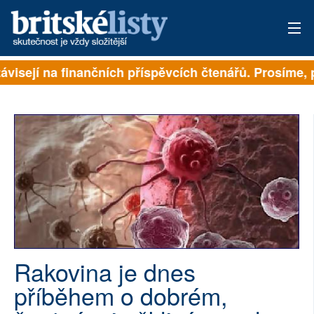
ávisejí na finančních příspěvcích čtenářů. Prosíme, př
PŘIHLÁSIT
AKTUÁLNÍ VYDÁNÍ
ARCHIV
ROZHOVORY
TÉMATA
NEJČTENĚJŠÍ ZA 7 DNÍ
Rakovina je dnes
AUTOŘI
příběhem o dobrém,
PŘÍSPĚVKY NA PROVOZ