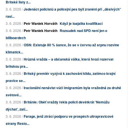
Britské listy z...
3. 6. 2026 /
Jedenáct policistů a policejní pes byli zraněni při „děsivých“
rasi...
3. 6. 2026 /
Petr Waniek Horváth
Když je loajalita kvalifikací
3. 6. 2026 /
Petr Waniek Horváth
Rozsudek nad SPD není jen o
billboardech
3. 6. 2026 /
OSN: Existuje 80 % šance, že se v červnu až srpnu rozvine
klimatick...
3. 6. 2026 /
Hrůzná vražda – a občanská válka, která hrozí rozervat
britskou pra...
3. 6. 2026 /
Britský premiér vyzývá k zachování klidu, zatímco krajní
pravice se...
3. 6. 2026 /
Iracionální nenávist vůči imigrantům byla vražedná za druhé
světové...
3. 6. 2026 /
Británie: Oběť vraždy řekla policii devětkrát 'Nemůžu
dýchat', zatí...
3. 6. 2026 /
Farage, jenž ztrácí podporu ve prospěch ultrapravicové
strany Resto...