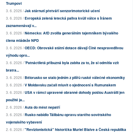
Trumpovi
3. 6. 2026 /
Jak stárnutí přetváří senzorimotorické učení
3. 6. 2026 /
Evropská zelená letecká paliva kvůli válce s Íránem
zaznamenávají v...
3. 6. 2026 /
Německo: AfD zvolila generálním tajemníkem bývalého
člena mládeže NPD
3. 6. 2026 /
OECD: Obrovské státní dotace dávají Číně nespravedlivou
výhodu opro...
3. 6. 2026 /
'Patnáctiletá příbuzná byla zabita za to, že si odmítla vzít
bratra...
3. 6. 2026 /
Bělorusko se stalo jedním z pilířů ruské válečné ekonomiky
3. 6. 2026 /
V Moldavsku začali mluvit o sjednocení s Rumunskem
3. 6. 2026 /
USA v rámci upravené obranné dohody pošlou Austrálii jen
použité ja...
2. 6. 2026 /
Auta do měst nepatří
3. 6. 2026 /
Rusko nabídlo Tálibánu opravu starého sovětského
vojenského vybavení
2. 6. 2026 /
"Revizionistická" historička Muriel Blaive a Česká republika