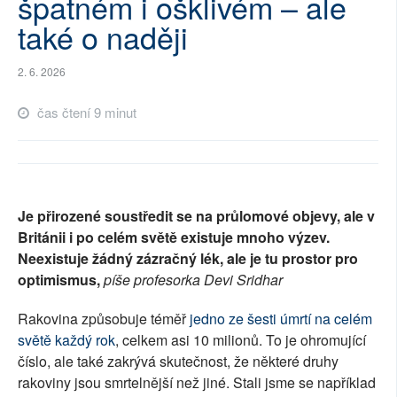
špatném i ošklivém – ale
SOCIÁLNÍ SÍTĚ
také o naději
RUBRIKY
2. 6. 2026
PLNÁ VERZE STRÁNEK
čas čtení 9 minut
Je přirozené soustředit se na průlomové objevy, ale v
Británii i po celém světě existuje mnoho výzev.
Neexistuje žádný zázračný lék, ale je tu prostor pro
optimismus,
píše profesorka Devi Sridhar
Rakovina způsobuje téměř
jedno ze šesti úmrtí na celém
světě každý rok
, celkem asi 10 milionů. To je ohromující
číslo, ale také zakrývá skutečnost, že některé druhy
rakoviny jsou smrtelnější než jiné. Stali jsme se například