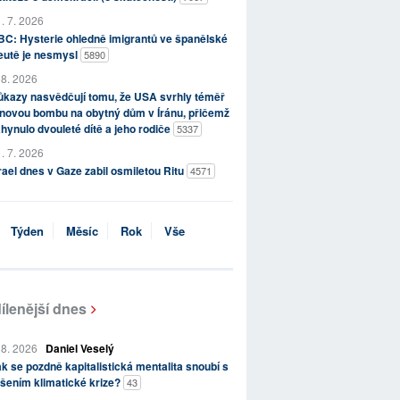
. 7. 2026
C: Hysterie ohledně imigrantů ve španělské
eutě je nesmysl
5890
 8. 2026
kazy nasvědčují tomu, že USA svrhly téměř
novou bombu na obytný dům v Íránu, přičemž
hynulo dvouleté dítě a jeho rodiče
5337
. 7. 2026
rael dnes v Gaze zabil osmiletou Ritu
4571
Týden
Měsíc
Rok
Vše
ílenější dnes
 8. 2026
Daniel Veselý
k se pozdně kapitalistická mentalita snoubí s
šením klimatické krize?
43