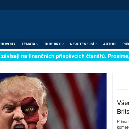
ZHOVORY
TÉMATA
RUBRIKY
NEJČTENĚJŠÍ
AUTOŘI
PŘÍ
visejí na finančních příspěvcích čtenářů. Prosíme, při
Všec
Brit
Primár
komerc