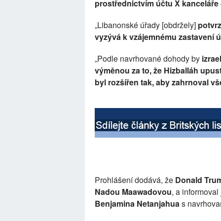
prostřednictvím účtu X kancelář
„Libanonské úřady [obdržely]
potvrz
vyzývá k vzájemnému zastavení 
„Podle navrhované dohody by
izrae
výměnou za to, že Hizballáh upustí
byl rozšířen tak, aby zahrnoval 
Prohlášení dodává, že
Donald Tru
Nadou Maawadovou
, a informoval
Benjamina Netanjahua
s navrhova