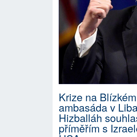
Krize na Blízké
ambasáda v Liba
Hizballáh souhla
příměřím s Izrae