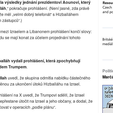
a výsledky jednání
prezidentovi Aounovi, který
lláh
,“ pokračuje prohlášení. (Není jasné, zda právě
 že měl „velmi dobrý telefonát“ s Hizballáhem
 zástupců“.)
mezi Izraelem a Libanonem prohlášení končí slovy:
edu se mají konat za účelem projednání tohoto
zballáh vydali prohlášení, která zpochybňují
ldem Trumpem
.
Polit
Marč
llah
uvedl, že skupina odmítla nabídku částečného
nou za ukončení útoků Hizballáhu na Izrael.
hlášení na X uvedl, že Trumpovi sdělil, že Izrael
epřestane útočit na Izrael a jeho občany, a dodal, že
ovat v operacích „podle plánu“.