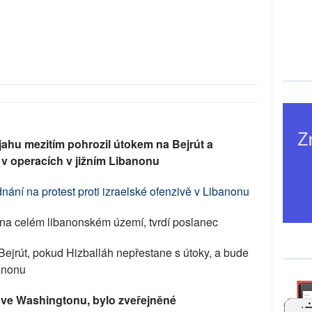
jahu mezitím pohrozil útokem na Bejrút a
 v operacích v jižním Libanonu
nání na protest proti izraelské ofenzivě v Libanonu
 na celém libanonském území, tvrdí poslanec
 Bejrút, pokud Hizballáh nepřestane s útoky, a bude
banonu
ve Washingtonu, bylo zveřejněné