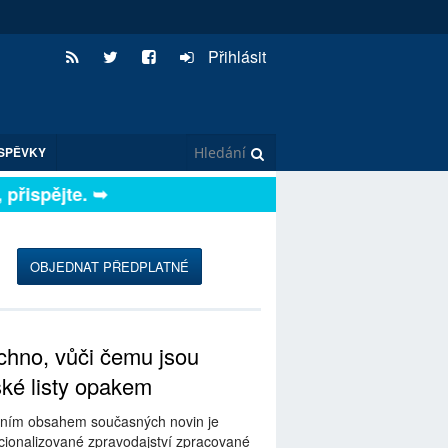
Přihlásit
SPĚVKY
spějte. ➥
OBJEDNAT PŘEDPLATNÉ
hno, vůči čemu jsou
ské listy opakem
ním obsahem současných novin je
ionalizované zpravodajství zpracované