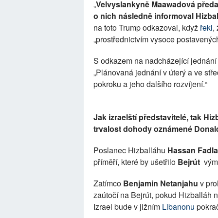
„
Velvyslankyně Maawadová předal
o nich následně informoval Hizba
na toto Trump odkazoval, když
řekl
,
„prostřednictvím vysoce postavených
S odkazem na nadcházející jednání 
„Plánovaná jednání v úterý a ve stř
pokroku a jeho dalšího rozvíjení.“
Jak izraelští představitelé, tak Hi
trvalost dohody oznámené Dona
Poslanec Hizballáhu
Hassan Fadla
příměří, které by ušetřilo
Bejrút
výmě
Zatímco
Benjamin Netanjahu
v pro
zaútočí na Bejrút, pokud Hizballáh n
Izrael bude v jižním
Libanonu
pokrač