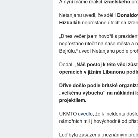
A nyní máme reakci
izraelského
pr
Netanjahu uvedl, že sdělil
Donaldo
Hizballáh
nepřestane útočit na Izrae
„Dnes večer jsem hovořil s prezide
nepřestane útočit na naše města a na
Bejrútu,“ uvedl Netanjahu podle pro
Dodal: „
Náš postoj k této věci zů
operacích v jižním Libanonu podl
Dříve došlo podle britské organi
„velkému výbuchu“ na nákladní lo
projektilem.
UKMTO
uvedlo
, že k incidentu došl
námořních mil jihovýchodně od pří
Loď byla zasažena „neznámým projek