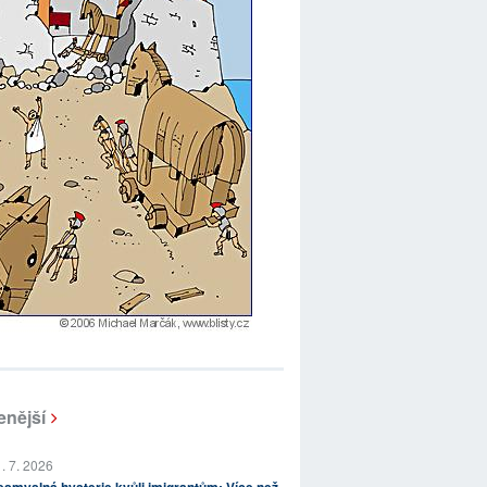
enější
. 7. 2026