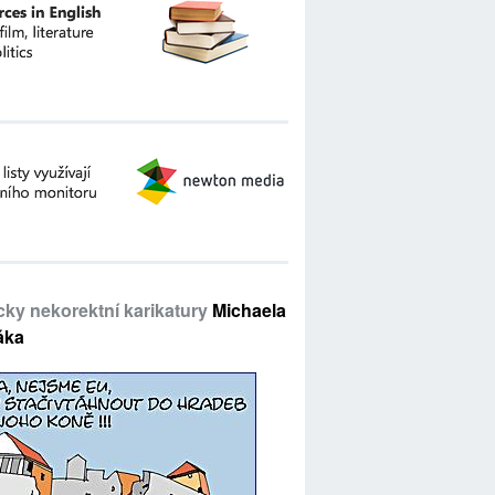
icky nekorektní karikatury
Michaela
áka