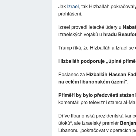
Jak
Izrael
, tak Hizballáh pokračoval
prohlášení.
Izrael provedl letecké údery u
Nabat
izraelských vojáků u
hradu Beaufor
Trump říká, že Hizballáh a Izrael se
Hizballáh podporuje „úplné přímě
Poslanec za
Hizballáh
Hassan Fad
na celém libanonském území“
.
Příměří by bylo předzvěstí stažen
komentáři pro televizní stanici al-Ma
Dříve libanonská prezidentská kanc
útoků“, ale izraelský premiér
Benjam
Libanonu „pokračovat v operacích p