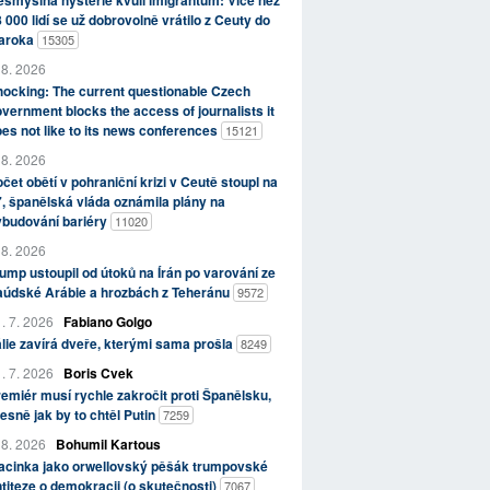
smyslná hysterie kvůli imigrantům: Více než
 000 lidí se už dobrovolně vrátilo z Ceuty do
aroka
15305
 8. 2026
ocking: The current questionable Czech
vernment blocks the access of journalists it
es not like to its news conferences
15121
 8. 2026
čet obětí v pohraniční krizi v Ceutě stoupl na
, španělská vláda oznámila plány na
ybudování bariéry
11020
 8. 2026
ump ustoupil od útoků na Írán po varování ze
aúdské Arábie a hrozbách z Teheránu
9572
. 7. 2026
Fabiano Golgo
álie zavírá dveře, kterými sama prošla
8249
. 7. 2026
Boris Cvek
emiér musí rychle zakročit proti Španělsku,
esně jak by to chtěl Putin
7259
 8. 2026
Bohumil Kartous
acinka jako orwellovský pěšák trumpovské
titeze o demokracii (o skutečnosti)
7067