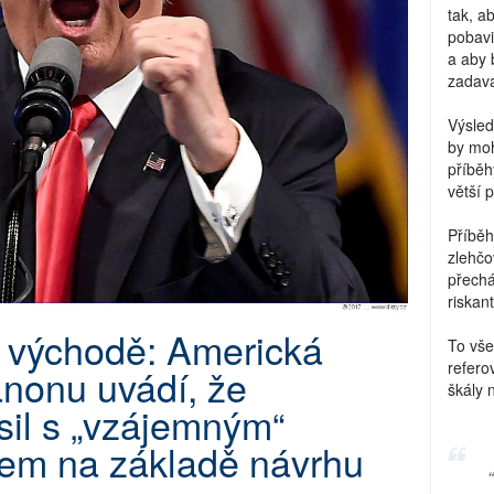
tak, a
pobavi
a aby 
zadava
Výsled
by moh
příběh
větší 
Příběh
zlehčo
přechá
riskant
m východě: Americká
To vše
refero
nonu uvádí, že
škály 
sil s „vzájemným“
lem na základě návrhu