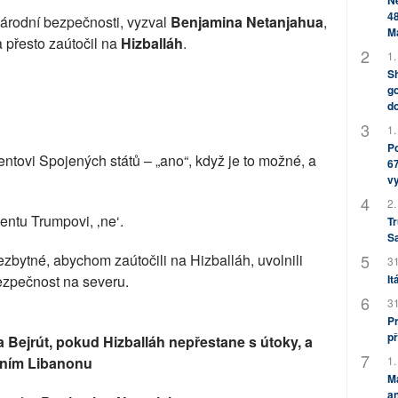
Ne
48
národní bezpečnosti, vyzval
Benjamina Netanjahua
,
M
a přesto zaútočil na
Hizballáh
.
1.
Sh
go
do
1.
Po
identovi Spojených států – „ano“, když je to možné, a
67
v
2.
dentu Trumpovi, ‚ne‘.
Tr
S
nezbytné, abychom zaútočili na Hizballáh, uvolnili
31
ezpečnost na severu.
It
31
Pr
př
na Bejrút, pokud Hizballáh nepřestane s útoky, a
žním Libanonu
1.
M
an