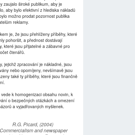
by zaujalo široké publikum, aby je
lo, aby bylo efektivní z hlediska nákladů
bylo možno prodat pozornost publika
telům reklamy.
kem je, že jsou přehlíženy příběhy, které
ly pohoršit, a přednost dostávají
y, které jsou přijatelné a zábavné pro
počet čtenářů.
y, jejichž zpracování je nákladné, jsou
vány nebo opomíjeny, nevšímavě jsou
zeny také ty příběhy, které jsou finančně
ní.
 vede k homogenizaci obsahu novin, k
vání o bezpečných otázkách a omezení
názorů a vyjadřovaných myšlenek.
R.G. Picard, (2004)
“Commercialism and newspaper