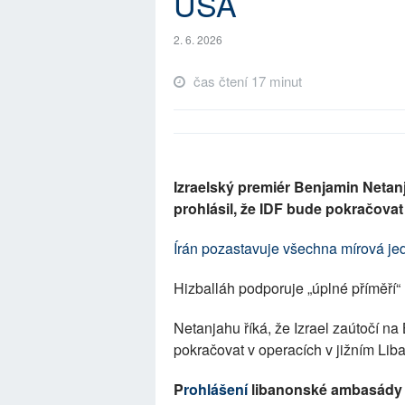
USA
2. 6. 2026
čas čtení 17 minut
Izraelský premiér Benjamin Netan
prohlásil, že IDF bude pokračovat
Írán pozastavuje všechna mírová jed
Hizballáh podporuje „úplné příměří“
Netanjahu říká, že Izrael zaútočí na
pokračovat v operacích v jižním Li
P
rohlášení
libanonské ambasády 