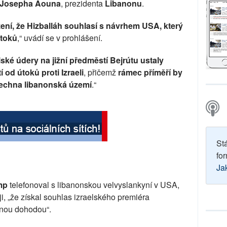
e Josepha Aouna
, prezidenta
Libanonu
.
ení, že Hizballáh souhlasí s návrhem USA, který
útoků
,“ uvádí se v prohlášení.
lské údery na jižní předměstí Bejrútu ustaly
 od útoků proti Izraeli
, přičemž
rámec příměří by
všechna libanonská území
.“
St
for
Ja
mp
telefonoval s libanonskou velvyslankyní v USA,
 ji, „že získal souhlas izraelského premiéra
nou dohodou“.