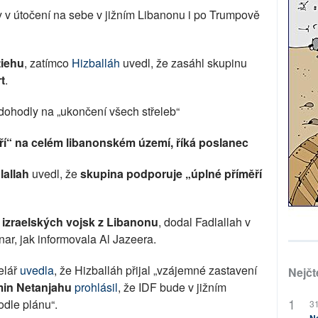
y v útočení na sebe v jižním Libanonu i po Trumpově
iehu
, zatímco
Hizballáh
uvedl, že zasáhl skupinu
t
.
 dohodly na „ukončení všech střeleb“
ří“ na celém libanonském území, říká poslanec
lallah
uvedl, že
skupina podporuje „úplné příměří
í izraelských vojsk z Libanonu
, dodal Fadlallah v
nar, jak informovala Al Jazeera.
elář
uvedla
, že Hizballáh přijal „vzájemné zastavení
Nejčt
in Netanjahu
prohlásil
, že IDF bude v jižním
odle plánu“.
31