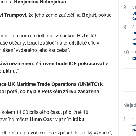
emiéra
Benjamina
Netanjahua
.
31
BB
vi Trumpovi
, že jeho země zaútočí na
Bejrút
, pokud
C
l.
3.
Dů
ntem Trumpem a sdělil mu, že pokud Hizballáh
tu
še občany, Izrael zaútočí na teroristické cíle v
za
hlášení vydaného jeho kanceláří.
31
Iz
stává nezměněn. Zároveň bude IDF pokračovat v
e plánu
.“
zace UK Maritime Trade Operations (UKMTO) k
di poté, co byla v Perském zálivu zasažena
Nejsd
o kolem 14:00 britského času, přibližně 40
stavního města
Umm Qasr
v jižním
Iráku
.
6.
Ja
ře
tilem“ na pravoboku, což způsobilo „velký výbuch“,