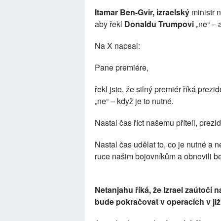
Itamar Ben-Gvir, izraelský
ministr 
aby řekl
Donaldu Trumpovi
„ne“ – 
Na X napsal:
Pane premiére,
řekl jste, že silný premiér říká prez
„ne“ – když je to nutné.
Nastal čas říct našemu příteli, prezi
Nastal čas udělat to, co je nutné a 
ruce našim bojovníkům a obnovili b
Netanjahu říká, že Izrael zaútočí 
bude pokračovat v operacích v ji