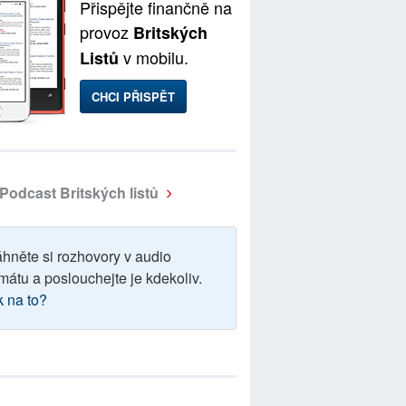
Přispějte finančně na
provoz
Britských
v mobilu.
Listů
CHCI PŘISPĚT
Podcast Britských listů
áhněte si rozhovory v audio
mátu a poslouchejte je kdekoliv.
k na to?