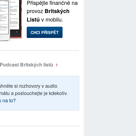
Přispějte finančně na
provoz
Britských
v mobilu.
Listů
CHCI PŘISPĚT
Podcast Britských listů
áhněte si rozhovory v audio
mátu a poslouchejte je kdekoliv.
k na to?