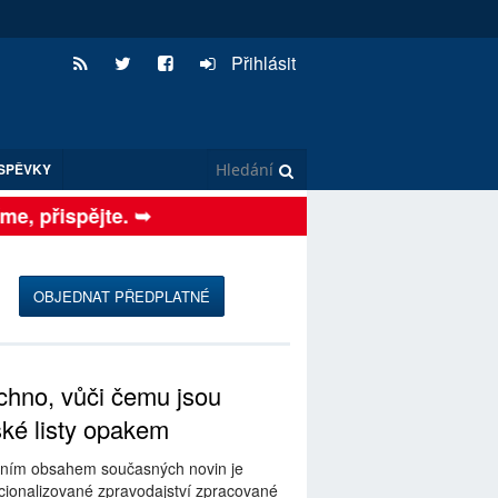
Přihlásit
SPĚVKY
, přispějte. ➥
OBJEDNAT PŘEDPLATNÉ
hno, vůči čemu jsou
ské listy opakem
ním obsahem současných novin je
ionalizované zpravodajství zpracované