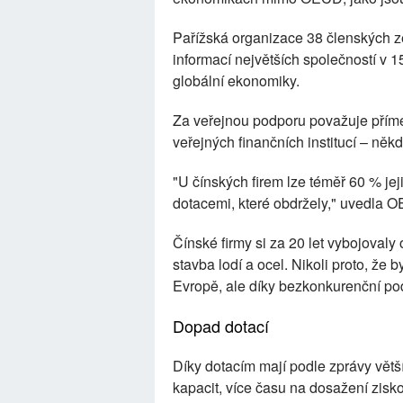
Pařížská organizace 38 členských ze
informací největších společností v 1
globální ekonomiky.
Za veřejnou podporu považuje přím
veřejných finančních institucí – ně
"U čínských firem lze téměř 60 % jeji
dotacemi, které obdržely," uvedla 
Čínské firmy si za 20 let vybojovaly 
stavba lodí a ocel. Nikoli proto, že 
Evropě, ale díky bezkonkurenční pod
Dopad dotací
Díky dotacím mají podle zprávy větš
kapacit, více času na dosažení zisk