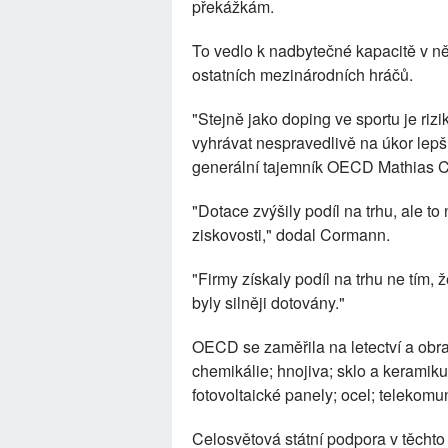
překážkám.
To vedlo k nadbytečné kapacitě v něk
ostatních mezinárodních hráčů.
"Stejně jako doping ve sportu je ri
vyhrávat nespravedlivě na úkor lepšíc
generální tajemník OECD Mathias C
"Dotace zvýšily podíl na trhu, ale t
ziskovosti," dodal Cormann.
"Firmy získaly podíl na trhu ne tím, ž
byly silněji dotovány."
OECD se zaměřila na letectví a obra
chemikálie; hnojiva; sklo a keramiku
fotovoltaické panely; ocel; telekomun
Celosvětová státní podpora v těchto