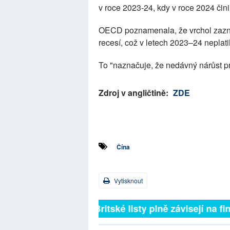
v roce 2023-24, kdy v roce 2024 čini
OECD poznamenala, že vrchol zazna
recesí, což v letech 2023–24 neplati
To "naznačuje, že nedávný nárůst prů
Zdroj v angličtině:
ZDE
Čína
Vytisknout
Britské listy plně závisejí na f