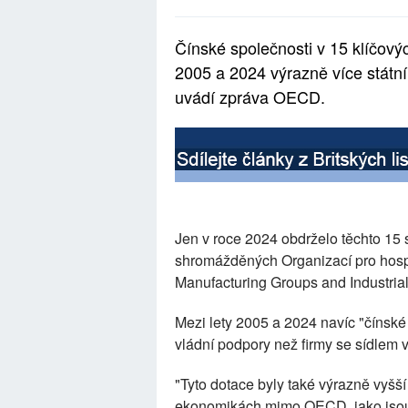
Čínské společnosti v 15 klíčový
2005 a 2024 výrazně více státní
uvádí zpráva OECD.
Jen v roce 2024 obdrželo těchto 15 
shromážděných Organizací pro hospo
Manufacturing Groups and Industria
Mezi lety 2005 a 2024 navíc "čínské 
vládní podpory než firmy se sídlem 
"Tyto dotace byly také výrazně vyšší
ekonomikách mimo OECD, jako jsou B