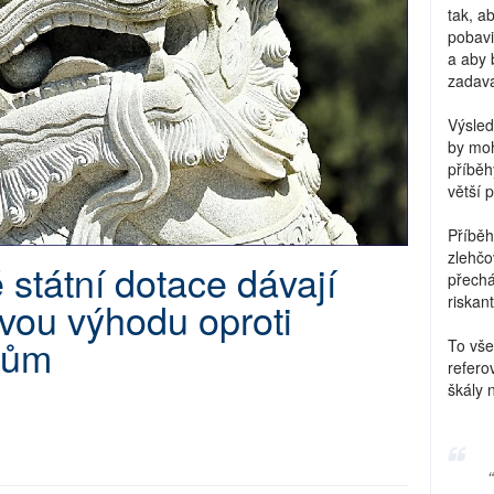
tak, a
pobavi
a aby 
zadava
Výsled
by moh
příběh
větší 
Příběh
zlehčo
státní dotace dávají
přechá
riskant
vou výhodu oproti
lům
To vše
refero
škály 