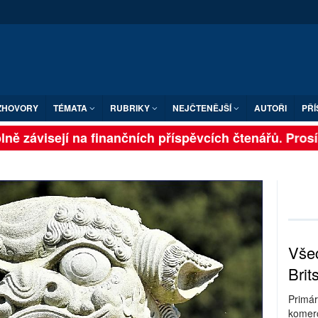
ZHOVORY
TÉMATA
RUBRIKY
NEJČTENĚJŠÍ
AUTOŘI
PŘÍ
ně závisejí na finančních příspěvcích čtenářů. Prosíme
Všec
Brit
Primár
komerc