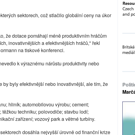
terých sektorech, což stlačilo globální ceny na úkor
ziko, že dotace pomáhají méně produktivním hráčům
h, inovativnějších a efektivnějších hráčů," řekl
ormann na tiskové konferenci.
o nevedlo k výraznému nárůstu produktivity nebo
e by byly efektivnější nebo inovativnější, ale tím, že
Polit
Marč
nu; hliník; automobilovou výrobu; cement;
; těžkou techniku; polovodiče; stavbu lodí;
ikační zařízení; vozový park a větrné turbíny.
 sektorech dosáhla nejvyšší úrovně od finanční krize