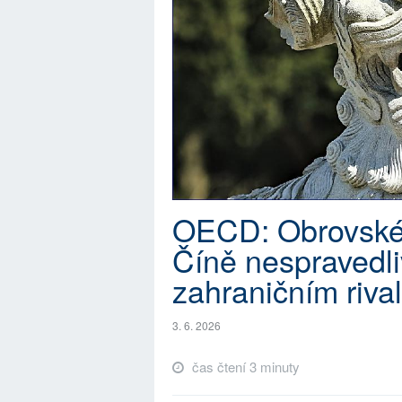
OECD: Obrovské 
Číně nespravedli
zahraničním riva
3. 6. 2026
čas čtení 3 minuty