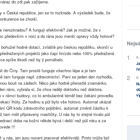
 náraz do zdi pak zažijeme.
 v České republice, jen se to rozkrade. A výsledek bude, že
konkurence se zhorší.
ace nerozkradou? A fungují efektivně? Jak je možné, že v
nic především v noci a do rána jsou menší opravy vždy hotové?
Nejsd
 bohužel hodně dotací, zvláště pro českou republiku, skončí u
předražených projektů jako čapí hnízdo nebo 100% předražená
6.
ice spíše škodí než by ji pomáhalo.
Ja
ře
ali do Číny. Tam prostě funguje všechno lépe a je tam
ě tam funguje např. zdravotnictví. Paní se jeden den rozhodla,
6.
bnou bouli na zádech. Něco jako hodně přerostlé znaménko.
NA
n ráno, vybrala si, že chce raději doktorku než doktora.
ob
v
ou v rámci budovy, co to ambulantně téměř bez čekání provedla.
ekací lhůty. Za hodinu a půl bylo vše hotovo. Automat ukázal
ání QR kódu zdravotního pojištění, automat změnil částku k
ž tam měli připraveny mastičky. U nás by to stejné trvalo půl
jednací doba na kožní někde bývá i delší než půl roku a za
ovede !!!
 u nás, jen jsou nuceni pracovat efektivněji. Proto může být