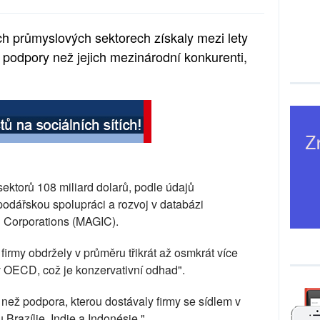
ch průmyslových sektorech získaly mezi lety
 podpory než jejich mezinárodní konkurenti,
sektorů 108 miliard dolarů, podle údajů
dářskou spolupráci a rozvoj v databázi
l Corporations (MAGIC).
firmy obdržely v průměru třikrát až osmkrát více
v OECD, což je konzervativní odhad".
 než podpora, kterou dostávaly firmy se sídlem v
razílie, Indie a Indonésie."