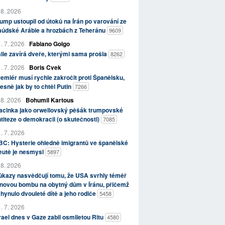
 8. 2026
ump ustoupil od útoků na Írán po varování ze
aúdské Arábie a hrozbách z Teheránu
9609
. 7. 2026
Fabiano Golgo
álie zavírá dveře, kterými sama prošla
8262
. 7. 2026
Boris Cvek
emiér musí rychle zakročit proti Španělsku,
esně jak by to chtěl Putin
7266
 8. 2026
Bohumil Kartous
acinka jako orwellovský pěšák trumpovské
titeze o demokracii (o skutečnosti)
7085
. 7. 2026
C: Hysterie ohledně imigrantů ve španělské
eutě je nesmysl
5897
 8. 2026
kazy nasvědčují tomu, že USA svrhly téměř
novou bombu na obytný dům v Íránu, přičemž
hynulo dvouleté dítě a jeho rodiče
5458
. 7. 2026
rael dnes v Gaze zabil osmiletou Ritu
4580