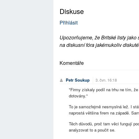
Diskuse
Přihlásit
Upozorňujeme, že Britské listy jako 
na diskusní fóra jakémukoliv diskuté
Komentáře
Petr Soukup
3. čvn. 16:18
"Firmy získaly podíl na trhu ne tím, že 
dotovány."
To je samozřejmě nesmyslná lež. I stát
naprostá většina firem na západě. Sa
Těch důvodů, proč tam věci fungují pod
analyzovat to a poučit se.