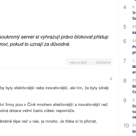
2.
Tr
S
31
It
soukromý server si vyhrazují právo blokovat přístup
31
rovi, pokud to uznají za důvodné.
Pr
př
1.
nejnovější
oblíbené
M
an
0
31
BB
by byly efektivnější nebo inovativnější, ale tím, že byly silněji
C
3.
ní firmy jsou v Číně mnohem efektivnější a inovativnější než
Dů
motná dotace velmi často vůbec nepomůže.
tu
za
statně lépe než u nás, je mnoho. Je třeba si to přiznat,
31
Iz