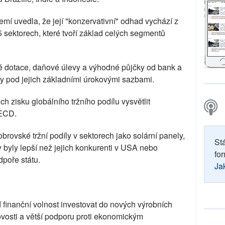
mí uvedla, že její "konzervativní" odhad vychází z
5 sektorech, které tvoří základ celých segmentů
é dotace, daňové úlevy a výhodné půjčky od bank a
kdy pod jejich základními úrokovými sazbami.
ch zisku globálního tržního podílu vysvětlit
OECD.
obrovské tržní podíly v sektorech jako solární panely,
St
by byly lepší než jejich konkurenti v USA nebo
for
poře státu.
Ja
í finanční volnost investovat do nových výrobních
ovosti a větší podporu proti ekonomickým