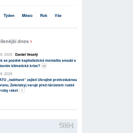
Týden
Měsíc
Rok
Vše
ílenější dnes
 8. 2026
Daniel Veselý
k se pozdně kapitalistická mentalita snoubí s
šením klimatické krize?
43
 8. 2026
TO „naléhavě“ zajistí Ukrajině protivzdušnou
ranu, Zelenskyj varuje před nárůstem ruské
ýroby raket
1
5004