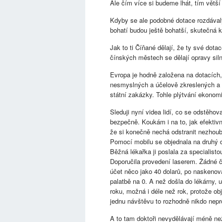
Ale čím více si budeme lhát, tím větší
Kdyby se ale podobné dotace rozdávaly
bohatí budou ještě bohatší, skutečná 
Jak to ti Číňané dělají, že ty své dot
čínských městech se dělají opravy sil
Evropa je hodně založena na dotacích,
nesmyslných a účelově zkreslených a 
státní zakázky. Tohle plýtvání ekonom
Sleduji nyní videa lidí, co se odstěhov
bezpečně. Koukám i na to, jak efektivn
že si konečně nechá odstranit nezhou
Pomocí mobilu se objednala na druhý de
Běžná lékařka ji poslala za specialist
Doporučila provedení laserem. Žádné č
účet něco jako 40 dolarů, po naskenov
palatbě na 0. A než došla do lékárny, u
roku, možná i déle než rok, protože ob
jednu návštěvu to rozhodně nikdo nepr
A to tam doktoři nevydělávají méně než