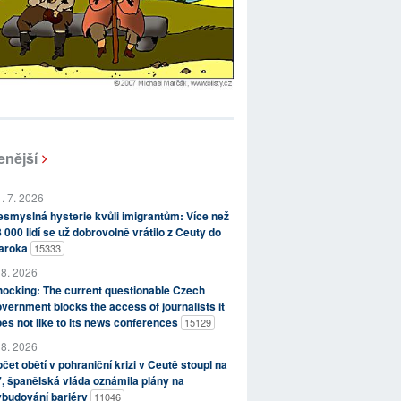
enější
. 7. 2026
smyslná hysterie kvůli imigrantům: Více než
 000 lidí se už dobrovolně vrátilo z Ceuty do
aroka
15333
 8. 2026
ocking: The current questionable Czech
vernment blocks the access of journalists it
es not like to its news conferences
15129
 8. 2026
čet obětí v pohraniční krizi v Ceutě stoupl na
, španělská vláda oznámila plány na
ybudování bariéry
11046