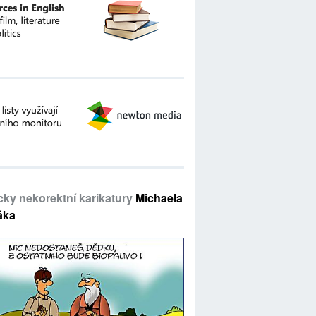
icky nekorektní karikatury
Michaela
áka