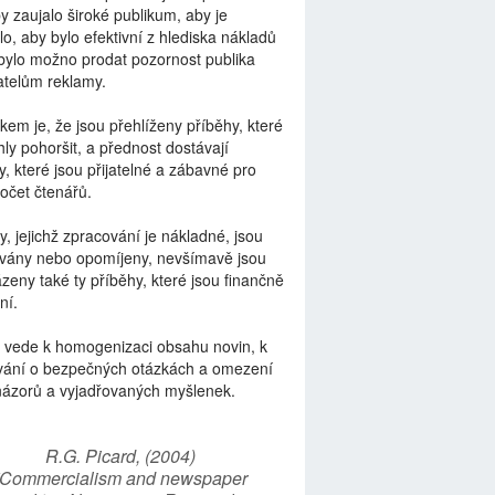
by zaujalo široké publikum, aby je
lo, aby bylo efektivní z hlediska nákladů
bylo možno prodat pozornost publika
telům reklamy.
kem je, že jsou přehlíženy příběhy, které
ly pohoršit, a přednost dostávají
y, které jsou přijatelné a zábavné pro
počet čtenářů.
y, jejichž zpracování je nákladné, jsou
vány nebo opomíjeny, nevšímavě jsou
zeny také ty příběhy, které jsou finančně
ní.
 vede k homogenizaci obsahu novin, k
vání o bezpečných otázkách a omezení
názorů a vyjadřovaných myšlenek.
R.G. Picard, (2004)
“Commercialism and newspaper