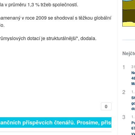
la v průměru 1,3 % tržeb společností.
menaný v roce 2009 se shodoval s těžkou globální
lo.
myslových dotací je strukturálnější", dodala.
Nejčt
31
Ne
48
M
1.
Sh
go
0
do
1.
inančních příspěvcích čtenářů. Prosíme, přispějte. ➥
Po
67
v