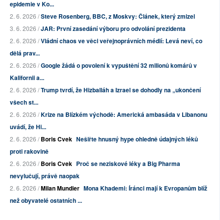
epidemie v Ko...
2. 6. 2026 /
Steve Rosenberg, BBC, z Moskvy: Článek, který zmizel
3. 6. 2026 /
JAR: První zasedání výboru pro odvolání prezidenta
2. 6. 2026 /
Vládní chaos ve věci veřejnoprávních médií: Levá neví, co
dělá prav...
2. 6. 2026 /
Google žádá o povolení k vypuštění 32 milionů komárů v
Kalifornii a...
2. 6. 2026 /
Trump tvrdí, že Hizballáh a Izrael se dohodly na „ukončení
všech st...
2. 6. 2026 /
Krize na Blízkém východě: Americká ambasáda v Libanonu
uvádí, že Hi...
2. 6. 2026 /
Boris Cvek
Nešiřte hnusný hype ohledně údajných léků
proti rakovině
2. 6. 2026 /
Boris Cvek
Proč se neziskové léky a Big Pharma
nevylučují, právě naopak
2. 6. 2026 /
Milan Mundier
Mona Khademi: Íránci mají k Evropanům blíž
než obyvatelé ostatních ...