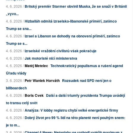
4. 6. 2026 /
Britský premiér Starmer obvinil Muska, že se snaží v Británii
„vyvo...
4. 6. 2026 /
Hizballáh odmítá izraelsko-libanonské příměří, zatímco
Trump se sna...
4. 6. 2026 /
Izrael a Libanon se dohodly na obnovení příměří, zatímco
Trump se s...
4. 6. 2026 /
Izraelské vraždění civilistů však pokračuje
4. 6. 2026 /
Jak motoristé ničí ministerstva
4. 6. 2026 /
Matěj Metelec
Technokratický populismus a rušení agend
Úřadu vlády
3. 6. 2026 /
Petr Waniek Horváth
Rozsudek nad SPD není jen o
billboardech
4. 6. 2026 /
Boris Cvek
Další a další triumfy prezidenta Trumpa uvádějí
to transu celý svět
4. 6. 2026 /
Analýza: V lobby registru chybí velké energetické firmy
4. 6. 2026 /
Dobrý život pro 99 % lidí na této planetě není pouhým snem:
je to m...
3. 6. 2026 /
Channel 4 News: Netanjahu se rozhodl vytěžit maximum z