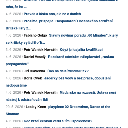
toho, že ho ...
4. 6. 2026 /
Pravda a láska ano, ale ne o daních
4. 5. 2026 /
Prosíme, přispějte! Hospodaření Občanského sdružení
Britské listy z...
4. 6. 2026 /
Fabiano Golgo
Slavný novinář pořadu „60 Minutes", který
se kriticky vyjádřil o Tr...
3. 6. 2026 /
Petr Waniek Horváth
Když je loajalita kvalifikací
4. 6. 2026 /
Daniel Veselý
Rezolutně odmítám nálepkování „ruskou
propagandou“
4. 6. 2026 /
Jiří Hlavenka
Čas na další windfall tax?
4. 6. 2026 /
Boris Cvek
Jaderky bez vody a bez práce, dopuštění
nedopustíme
4. 6. 2026 /
Petr Waniek Horváth
Maďarsko na rozcestí. Ústava není
nástroj k odstraňování lidí
29. 5. 2026 /
Lesley Keen
playpiece 02 Dreamtime, Dance of the
Shaman
4. 6. 2026 /
Kdo brzdí českou vědu a tím i společnost?
4. 6. 2026 /
Trump vyhrožuje cly 60 zemím světa včetně Velké Británie a