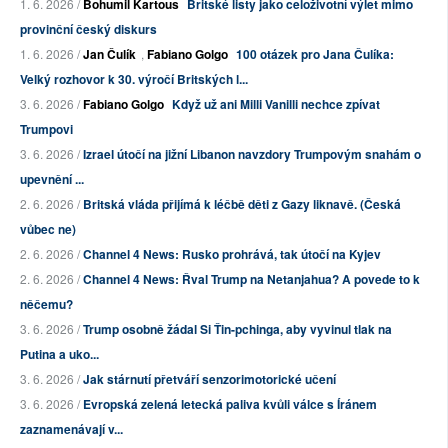
1. 6. 2026 /
Bohumil Kartous
Britské listy jako celoživotní výlet mimo
provinční český diskurs
1. 6. 2026 /
Jan Čulík
,
Fabiano Golgo
100 otázek pro Jana Čulíka:
Velký rozhovor k 30. výročí Britských l...
3. 6. 2026 /
Fabiano Golgo
Když už ani Milli Vanilli nechce zpívat
Trumpovi
3. 6. 2026 /
Izrael útočí na jižní Libanon navzdory Trumpovým snahám o
upevnění ...
2. 6. 2026 /
Britská vláda přijímá k léčbě děti z Gazy liknavě. (Česká
vůbec ne)
2. 6. 2026 /
Channel 4 News: Rusko prohrává, tak útočí na Kyjev
2. 6. 2026 /
Channel 4 News: Řval Trump na Netanjahua? A povede to k
něčemu?
3. 6. 2026 /
Trump osobně žádal Si Ťin-pchinga, aby vyvinul tlak na
Putina a uko...
3. 6. 2026 /
Jak stárnutí přetváří senzorimotorické učení
3. 6. 2026 /
Evropská zelená letecká paliva kvůli válce s Íránem
zaznamenávají v...