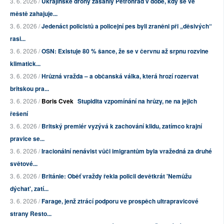
3. 6. 2026 /
Ukrajinské drony zasáhly Petrohrad v době, kdy se ve
městě zahajuje...
3. 6. 2026 /
Jedenáct policistů a policejní pes byli zraněni při „děsivých“
rasi...
3. 6. 2026 /
OSN: Existuje 80 % šance, že se v červnu až srpnu rozvine
klimatick...
3. 6. 2026 /
Hrůzná vražda – a občanská válka, která hrozí rozervat
britskou pra...
3. 6. 2026 /
Boris Cvek
Stupidita vzpomínání na hrůzy, ne na jejich
řešení
3. 6. 2026 /
Britský premiér vyzývá k zachování klidu, zatímco krajní
pravice se...
3. 6. 2026 /
Iracionální nenávist vůči imigrantům byla vražedná za druhé
světové...
3. 6. 2026 /
Británie: Oběť vraždy řekla policii devětkrát 'Nemůžu
dýchat', zatí...
3. 6. 2026 /
Farage, jenž ztrácí podporu ve prospěch ultrapravicové
strany Resto...