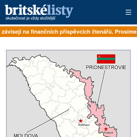
 závisejí na finančních příspěvcích čtenářů. Prosíme, 
PŘIHLÁSIT
AKTUÁLNÍ VYDÁNÍ
ARCHIV
ROZHOVORY
TÉMATA
NEJČTENĚJŠÍ ZA 7 DNÍ
AUTOŘI
PŘÍSPĚVKY NA PROVOZ