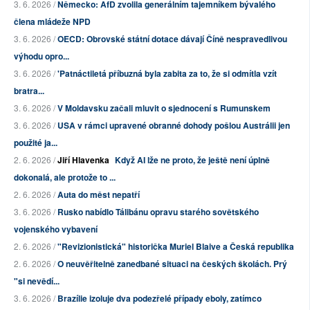
3. 6. 2026 /
Německo: AfD zvolila generálním tajemníkem bývalého
člena mládeže NPD
3. 6. 2026 /
OECD: Obrovské státní dotace dávají Číně nespravedlivou
výhodu opro...
3. 6. 2026 /
'Patnáctiletá příbuzná byla zabita za to, že si odmítla vzít
bratra...
3. 6. 2026 /
V Moldavsku začali mluvit o sjednocení s Rumunskem
3. 6. 2026 /
USA v rámci upravené obranné dohody pošlou Austrálii jen
použité ja...
2. 6. 2026 /
Jiří Hlavenka
Když AI lže ne proto, že ještě není úplně
dokonalá, ale protože to ...
2. 6. 2026 /
Auta do měst nepatří
3. 6. 2026 /
Rusko nabídlo Tálibánu opravu starého sovětského
vojenského vybavení
2. 6. 2026 /
"Revizionistická" historička Muriel Blaive a Česká republika
2. 6. 2026 /
O neuvěřitelně zanedbané situaci na českých školách. Prý
"si nevědí...
3. 6. 2026 /
Brazílie izoluje dva podezřelé případy eboly, zatímco