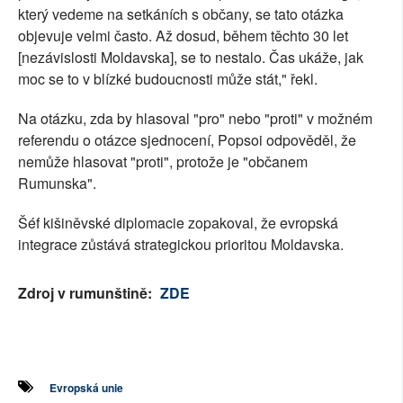
který vedeme na setkáních s občany, se tato otázka
objevuje velmi často. Až dosud, během těchto 30 let
[nezávislosti Moldavska], se to nestalo. Čas ukáže, jak
moc se to v blízké budoucnosti může stát," řekl.
Na otázku, zda by hlasoval "pro" nebo "proti" v možném
referendu o otázce sjednocení, Popsoi odpověděl, že
nemůže hlasovat "proti", protože je "občanem
Rumunska".
Šéf kišiněvské diplomacie zopakoval, že evropská
integrace zůstává strategickou prioritou Moldavska.
Zdroj v rumunštině:
ZDE
Evropská unie