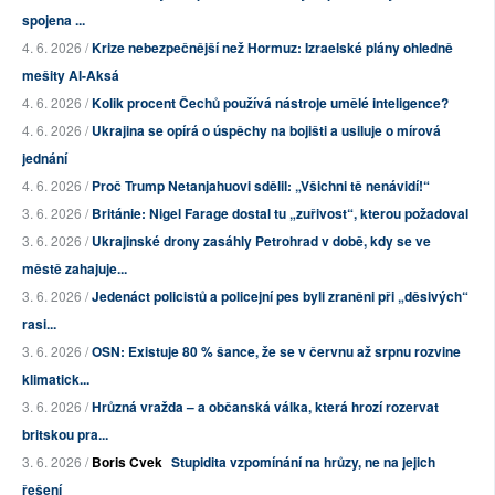
spojena ...
4. 6. 2026 /
Krize nebezpečnější než Hormuz: Izraelské plány ohledně
mešity Al-Aksá
4. 6. 2026 /
Kolik procent Čechů používá nástroje umělé inteligence?
4. 6. 2026 /
Ukrajina se opírá o úspěchy na bojišti a usiluje o mírová
jednání
4. 6. 2026 /
Proč Trump Netanjahuovi sdělil: „Všichni tě nenávidí!“
3. 6. 2026 /
Británie: Nigel Farage dostal tu „zuřivost“, kterou požadoval
3. 6. 2026 /
Ukrajinské drony zasáhly Petrohrad v době, kdy se ve
městě zahajuje...
3. 6. 2026 /
Jedenáct policistů a policejní pes byli zraněni při „děsivých“
rasi...
3. 6. 2026 /
OSN: Existuje 80 % šance, že se v červnu až srpnu rozvine
klimatick...
3. 6. 2026 /
Hrůzná vražda – a občanská válka, která hrozí rozervat
britskou pra...
3. 6. 2026 /
Boris Cvek
Stupidita vzpomínání na hrůzy, ne na jejich
řešení