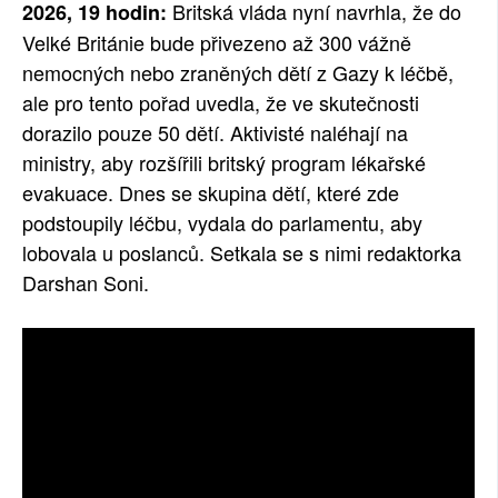
Britská vláda nyní navrhla, že do
2026, 19 hodin:
SOCIÁLNÍ SÍTĚ
Velké Británie bude přivezeno až 300 vážně
nemocných nebo zraněných dětí z Gazy k léčbě,
RUBRIKY
ale pro tento pořad uvedla, že ve skutečnosti
dorazilo pouze 50 dětí. Aktivisté naléhají na
PLNÁ VERZE STRÁNEK
ministry, aby rozšířili britský program lékařské
evakuace. Dnes se skupina dětí, které zde
podstoupily léčbu, vydala do parlamentu, aby
lobovala u poslanců. Setkala se s nimi redaktorka
Darshan Soni.