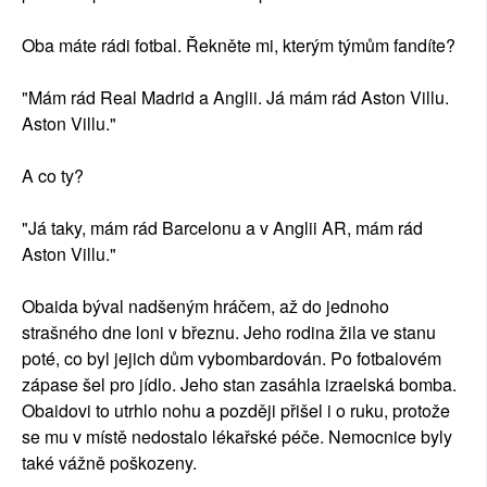
Oba máte rádi fotbal. Řekněte mi, kterým týmům fandíte?
"Mám rád Real Madrid a Anglii. Já mám rád Aston Villu.
Aston Villu."
A co ty?
"Já taky, mám rád Barcelonu a v Anglii AR, mám rád
Aston Villu."
Obaida býval nadšeným hráčem, až do jednoho
strašného dne loni v březnu. Jeho rodina žila ve stanu
poté, co byl jejich dům vybombardován. Po fotbalovém
zápase šel pro jídlo. Jeho stan zasáhla izraelská bomba.
Obaidovi to utrhlo nohu a později přišel i o ruku, protože
se mu v místě nedostalo lékařské péče. Nemocnice byly
také vážně poškozeny.