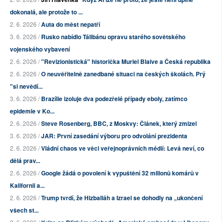
dokonalá, ale protože to ...
2. 6. 2026 /
Auta do měst nepatří
3. 6. 2026 /
Rusko nabídlo Tálibánu opravu starého sovětského
vojenského vybavení
2. 6. 2026 /
"Revizionistická" historička Muriel Blaive a Česká republika
2. 6. 2026 /
O neuvěřitelně zanedbané situaci na českých školách. Prý
"si nevědí...
3. 6. 2026 /
Brazílie izoluje dva podezřelé případy eboly, zatímco
epidemie v Ko...
2. 6. 2026 /
Steve Rosenberg, BBC, z Moskvy: Článek, který zmizel
3. 6. 2026 /
JAR: První zasedání výboru pro odvolání prezidenta
2. 6. 2026 /
Vládní chaos ve věci veřejnoprávních médií: Levá neví, co
dělá prav...
2. 6. 2026 /
Google žádá o povolení k vypuštění 32 milionů komárů v
Kalifornii a...
2. 6. 2026 /
Trump tvrdí, že Hizballáh a Izrael se dohodly na „ukončení
všech st...