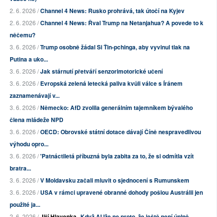
2. 6. 2026 /
Channel 4 News: Rusko prohrává, tak útočí na Kyjev
2. 6. 2026 /
Channel 4 News: Řval Trump na Netanjahua? A povede to k
něčemu?
3. 6. 2026 /
Trump osobně žádal Si Ťin-pchinga, aby vyvinul tlak na
Putina a uko...
3. 6. 2026 /
Jak stárnutí přetváří senzorimotorické učení
3. 6. 2026 /
Evropská zelená letecká paliva kvůli válce s Íránem
zaznamenávají v...
3. 6. 2026 /
Německo: AfD zvolila generálním tajemníkem bývalého
člena mládeže NPD
3. 6. 2026 /
OECD: Obrovské státní dotace dávají Číně nespravedlivou
výhodu opro...
3. 6. 2026 /
'Patnáctiletá příbuzná byla zabita za to, že si odmítla vzít
bratra...
3. 6. 2026 /
V Moldavsku začali mluvit o sjednocení s Rumunskem
3. 6. 2026 /
USA v rámci upravené obranné dohody pošlou Austrálii jen
použité ja...
2. 6. 2026 /
Jiří Hlavenka
Když AI lže ne proto, že ještě není úplně