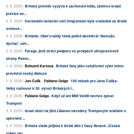
3. 6. 2026 /
Britský premiér vyzývá k zachování klidu, zatímco krajní
pravice se...
3. 6. 2026 /
Iracionální nenávist vůči imigrantům byla vražedná za druhé
světové...
3. 6. 2026 /
Británie: Oběť vraždy řekla policii devětkrát 'Nemůžu
dýchat', zatí...
3. 6. 2026 /
Farage, jenž ztrácí podporu ve prospěch ultrapravicové
strany Resto...
1. 6. 2026 /
Bohumil Kartous
Britské listy jako celoživotní výlet mimo
provinční český diskurs
1. 6. 2026 /
Jan Čulík
,
Fabiano Golgo
100 otázek pro Jana Čulíka:
Velký rozhovor k 30. výročí Britských l...
3. 6. 2026 /
Fabiano Golgo
Když už ani Milli Vanilli nechce zpívat
Trumpovi
3. 6. 2026 /
Izrael útočí na jižní Libanon navzdory Trumpovým snahám o
upevnění ...
2. 6. 2026 /
Britská vláda přijímá k léčbě děti z Gazy liknavě. (Česká
vůbec ne)