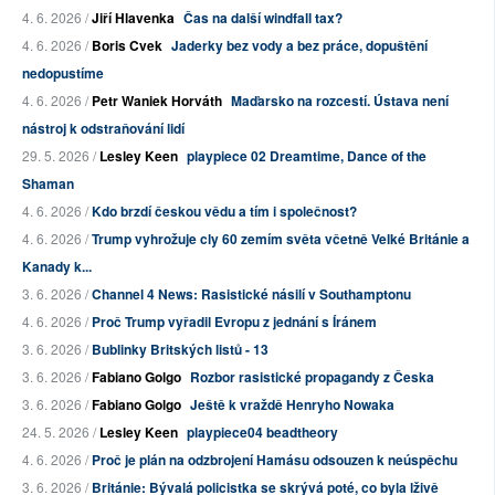
4. 6. 2026 /
Jiří Hlavenka
Čas na další windfall tax?
4. 6. 2026 /
Boris Cvek
Jaderky bez vody a bez práce, dopuštění
nedopustíme
4. 6. 2026 /
Petr Waniek Horváth
Maďarsko na rozcestí. Ústava není
nástroj k odstraňování lidí
29. 5. 2026 /
Lesley Keen
playpiece 02 Dreamtime, Dance of the
Shaman
4. 6. 2026 /
Kdo brzdí českou vědu a tím i společnost?
4. 6. 2026 /
Trump vyhrožuje cly 60 zemím světa včetně Velké Británie a
Kanady k...
3. 6. 2026 /
Channel 4 News: Rasistické násilí v Southamptonu
4. 6. 2026 /
Proč Trump vyřadil Evropu z jednání s Íránem
3. 6. 2026 /
Bublinky Britských listů - 13
3. 6. 2026 /
Fabiano Golgo
Rozbor rasistické propagandy z Česka
3. 6. 2026 /
Fabiano Golgo
Ještě k vraždě Henryho Nowaka
24. 5. 2026 /
Lesley Keen
playpiece04 beadtheory
4. 6. 2026 /
Proč je plán na odzbrojení Hamásu odsouzen k neúspěchu
3. 6. 2026 /
Británie: Bývalá policistka se skrývá poté, co byla lživě