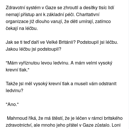
Zdravotní systém v Gaze se zhroutil a desítky tisíc lidí
nemají přístup ani k základní péči. Charitativní
organizace již dlouho varují, že děti umírají, zatímco
čekají na léčbu.
Jak se ti teď daří ve Velké Británii? Podstoupil jsi léčbu.
Jakou léčbu jsi podstoupil?
"Mám vyříznutou levou ledvinu. A mám velmi vysoký
krevní tlak."
Takže jsi měl vysoký krevní tlak a museli vám odstranit
ledvinu?
"Ano."
Mahmoud říká, že má štěstí, že je léčen v rámci britského
zdravotnictví, ale mnoho jeho přátel v Gaze zůstalo. Loni