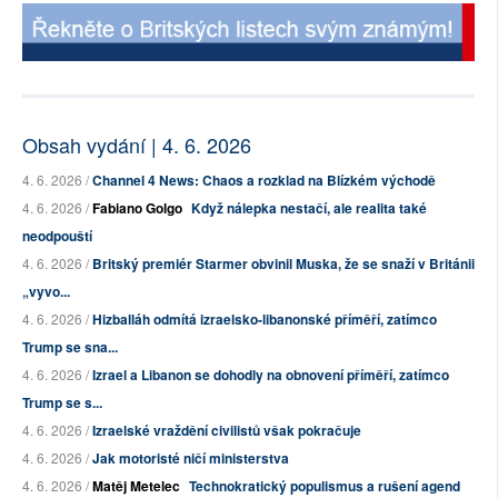
Obsah vydání | 4. 6. 2026
4. 6. 2026 /
Channel 4 News: Chaos a rozklad na Blízkém východě
4. 6. 2026 /
Fabiano Golgo
Když nálepka nestačí, ale realita také
neodpouští
4. 6. 2026 /
Britský premiér Starmer obvinil Muska, že se snaží v Británii
„vyvo...
4. 6. 2026 /
Hizballáh odmítá izraelsko-libanonské příměří, zatímco
Trump se sna...
4. 6. 2026 /
Izrael a Libanon se dohodly na obnovení příměří, zatímco
Trump se s...
4. 6. 2026 /
Izraelské vraždění civilistů však pokračuje
4. 6. 2026 /
Jak motoristé ničí ministerstva
4. 6. 2026 /
Matěj Metelec
Technokratický populismus a rušení agend