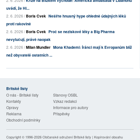
2. 6. 2026 /
Krize na Blízkém východě: Americká ambasáda v Libanonu
uvádí, že Hi...
2. 6. 2026 /
Boris Cvek
Nešiřte hnusný hype ohledně údajných léků
proti rakovině
2. 6. 2026 /
Boris Cvek
Proč se neziskové léky a Big Pharma
nevylučují, právě naopak
2. 6. 2026 /
Milan Mundier
Mona Khademi: Íránci mají k Evropanům blíž
než obyvatelé ostatních ...
Britské listy
O nás - Britské listy
Stanovy OSBL
Kontakty
Vzkaz redakci
Opravy
Informace pro autory
Reklama
Příspěvky
Obchodní podmínky
Copyright © 1996-2026
Občanské sdružení Britské listy
| Kopírování obsahu