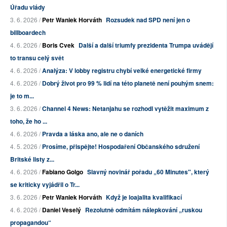
Úřadu vlády
3. 6. 2026 /
Petr Waniek Horváth
Rozsudek nad SPD není jen o
billboardech
4. 6. 2026 /
Boris Cvek
Další a další triumfy prezidenta Trumpa uvádějí
to transu celý svět
4. 6. 2026 /
Analýza: V lobby registru chybí velké energetické firmy
4. 6. 2026 /
Dobrý život pro 99 % lidí na této planetě není pouhým snem:
je to m...
3. 6. 2026 /
Channel 4 News: Netanjahu se rozhodl vytěžit maximum z
toho, že ho ...
4. 6. 2026 /
Pravda a láska ano, ale ne o daních
4. 5. 2026 /
Prosíme, přispějte! Hospodaření Občanského sdružení
Britské listy z...
4. 6. 2026 /
Fabiano Golgo
Slavný novinář pořadu „60 Minutes", který
se kriticky vyjádřil o Tr...
3. 6. 2026 /
Petr Waniek Horváth
Když je loajalita kvalifikací
4. 6. 2026 /
Daniel Veselý
Rezolutně odmítám nálepkování „ruskou
propagandou“