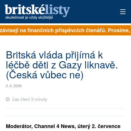
závisejí na finančních příspěvcích čtenářů. Prosíme, p
PŘIHLÁSIT
AKTUÁLNÍ VYDÁNÍ
Britská vláda přijímá k
ARCHIV
léčbě děti z Gazy liknavě.
(Česká vůbec ne)
ROZHOVORY
TÉMATA
2. 6. 2026
NEJČTENĚJŠÍ ZA 7 DNÍ
čas čtení 3 minuty
AUTOŘI
PŘÍSPĚVKY NA PROVOZ
Moderátor, Channel 4 News, úterý 2. července