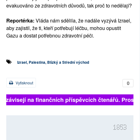
evakuováno ze zdravotních důvodů, tak proč to nedělají?
Reportérka:
Vláda nám sdělila, že nadále vyzývá Izrael,
aby zajistil, že ti, kteří potřebují léčbu, mohou opustit
Gazu a dostat potřebnou zdravotní péči.
Izrael, Palestina, Blízký a Střední východ
0
Vytisknout
ě závisejí na finančních příspěvcích čtenářů. Prosíme
1853