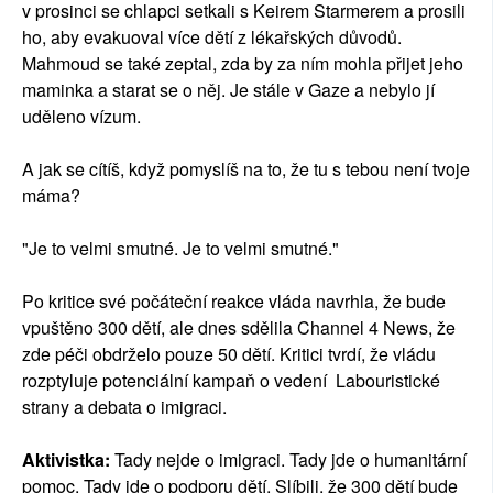
v prosinci se chlapci setkali s Keirem Starmerem a prosili
ho, aby evakuoval více dětí z lékařských důvodů.
Mahmoud se také zeptal, zda by za ním mohla přijet jeho
maminka a starat se o něj. Je stále v Gaze a nebylo jí
uděleno vízum.
A jak se cítíš, když pomyslíš na to, že tu s tebou není tvoje
máma?
"Je to velmi smutné. Je to velmi smutné."
Po kritice své počáteční reakce vláda navrhla, že bude
vpuštěno 300 dětí, ale dnes sdělila Channel 4 News, že
zde péči obdrželo pouze 50 dětí. Kritici tvrdí, že vládu
rozptyluje potenciální kampaň o vedení Labouristické
strany a debata o imigraci.
Aktivistka:
Tady nejde o imigraci. Tady jde o humanitární
pomoc. Tady jde o podporu dětí. Slíbili, že 300 dětí bude