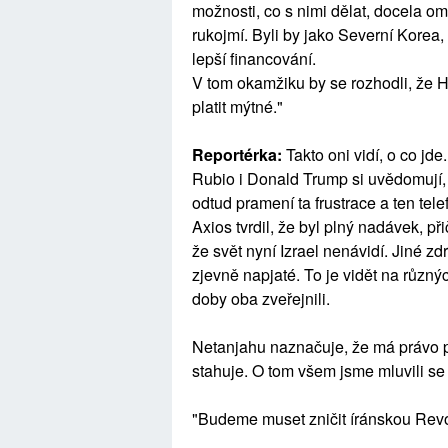
možnosti, co s nimi dělat, docela om
rukojmí. Byli by jako Severní Korea, 
lepší financování.
V tom okamžiku by se rozhodli, že H
platit mýtné."
Reportérka:
Takto oni vidí, o co jd
Rubio i Donald Trump si uvědomují,
odtud pramení ta frustrace a ten tele
Axios tvrdil, že byl plný nadávek, př
že svět nyní Izrael nenávidí. Jiné zdr
zjevně napjaté. To je vidět na různý
doby oba zveřejnili.
Netanjahu naznačuje, že má právo p
stahuje. O tom všem jsme mluvili se s
"Budeme muset zničit íránskou Revo