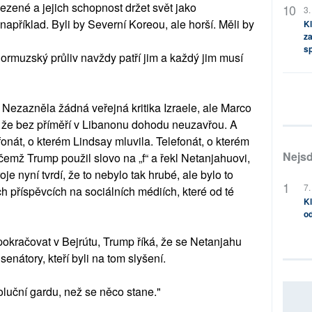
ezené a jejich schopnost držet svět jako
3.
například. Byli by Severní Koreou, ale horší. Měli by
Kl
za
s
ormuzský průliv navždy patří jim a každý jim musí
e. Nezazněla žádná veřejná kritika Izraele, ale Marco
 že bez příměří v Libanonu dohodu neuzavřou. A
fonát, o kterém Lindsay mluvila. Telefonát, o kterém
Nejsd
ičemž Trump použil slovo na „f“ a řekl Netanjahuovi,
oje nyní tvrdí, že to nebylo tak hrubé, ale bylo to
7.
ch příspěvcích na sociálních médiích, které od té
Kl
od
okračovat v Bejrútu, Trump říká, že se Netanjahu
enátory, kteří byli na tom slyšení.
luční gardu, než se něco stane."