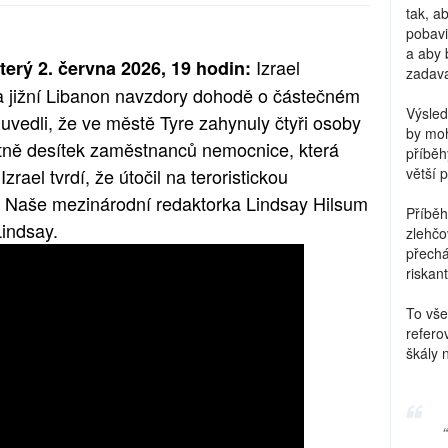
tak, a
pobavi
a aby 
Izrael
erý 2. června 2026, 19 hodin:
zadava
na jižní Libanon navzdory dohodě o částečném
Výsled
 uvedli, že ve městě Tyre zahynuly čtyři osoby
by moh
etně desítek zaměstnanců nemocnice, která
příběh
zrael tvrdí, že útočil na teroristickou
větší 
lí. Naše mezinárodní redaktorka Lindsay Hilsum
Příběh
Lindsay.
zlehčo
přechá
riskant
To vše
refero
škály 