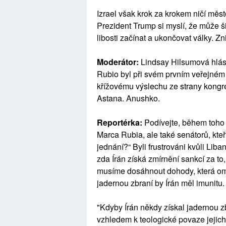
Izrael však krok za krokem ničí měst
Prezident Trump si myslí, že může š
libosti začínat a ukončovat války. 
Moderátor:
Lindsay Hilsumová hlási
Rubio byl při svém prvním veřejném
křížovému výslechu ze strany kong
Astana. Anushko.
Reportérka:
Podívejte, během toho 
Marca Rubia, ale také senátorů, kteř
jednání?“ Byli frustrováni kvůli Lib
zda Írán získá zmírnění sankcí za to,
musíme dosáhnout dohody, která omez
jadernou zbraní by Írán měl imunitu.
"Kdyby Írán někdy získal jadernou zb
vzhledem k teologické povaze jejic