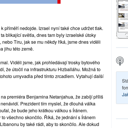
 k příměří nedojde. Izrael nyní také chce udržet tlak.
ta blikající světla, dnes tam byly izraelské útoky
 nebo Tiru, jak se mu někdy říká, jsme dnes viděli
na jihu této země.
al. Viděli jsme, jak prohledávají trosky bytového
rdí, že útočil na infrastrukturu Hizballáhu. Možná to
u tohoto umyvadla před tímto zrcadlem. Vytahují další
St
for
Ja
 na premiéra Benjamina Netanjahua, že zabíjí příliš
i nenávidí. Prezident tím myslel, že dlouhá válka
oufal, že bude jeho krátkou válkou s Íránem.
 to všechno skončilo. Říká, že jednání s Íránem
Libanonu by také rádi, aby to skončilo. Ale dokud