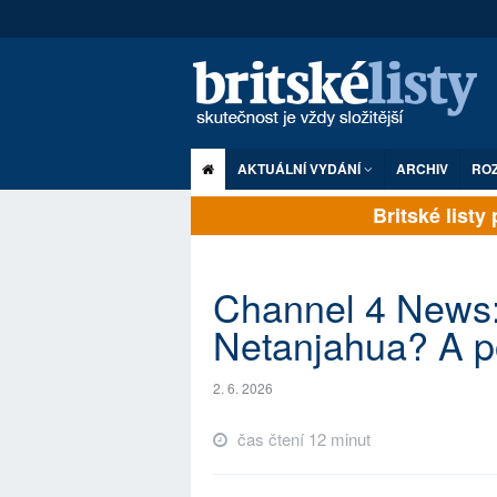
AKTUÁLNÍ VYDÁNÍ
ARCHIV
RO
Britské listy pl
Channel 4 News:
Netanjahua? A p
2. 6. 2026
čas čtení 12 minut