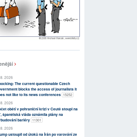
enější
 8. 2026
ocking: The current questionable Czech
vernment blocks the access of journalists it
es not like to its news conferences
15252
 8. 2026
čet obětí v pohraniční krizi v Ceutě stoupl na
, španělská vláda oznámila plány na
ybudování bariéry
11301
 8. 2026
ump ustoupil od útoků na Írán po varování ze