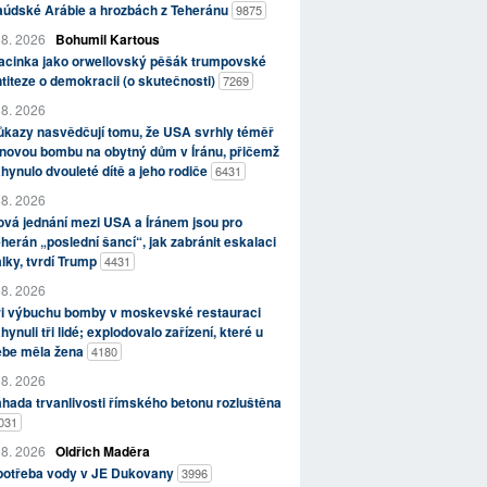
aúdské Arábie a hrozbách z Teheránu
9875
 8. 2026
Bohumil Kartous
acinka jako orwellovský pěšák trumpovské
titeze o demokracii (o skutečnosti)
7269
 8. 2026
kazy nasvědčují tomu, že USA svrhly téměř
novou bombu na obytný dům v Íránu, přičemž
hynulo dvouleté dítě a jeho rodiče
6431
 8. 2026
vá jednání mezi USA a Íránem jsou pro
herán „poslední šancí“, jak zabránit eskalaci
lky, tvrdí Trump
4431
 8. 2026
ři výbuchu bomby v moskevské restauraci
hynuli tři lidé; explodovalo zařízení, které u
ebe měla žena
4180
 8. 2026
hada trvanlivosti římského betonu rozluštěna
031
 8. 2026
Oldřich Maděra
potřeba vody v JE Dukovany
3996