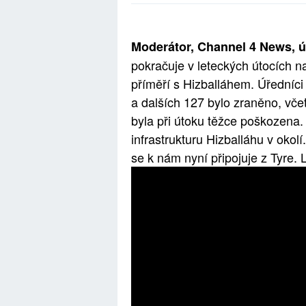
Moderátor, Channel 4 News, út
pokračuje v leteckých útocích 
příměří s Hizballáhem. Úředníci
a dalších 127 bylo zraněno, vč
byla při útoku těžce poškozena. I
infrastrukturu Hizballáhu v oko
se k nám nyní připojuje z Tyre. 