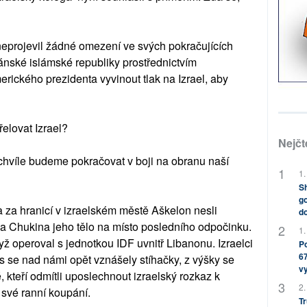
 neprojevil žádné omezení ve svých pokračujících
ránské islámské republiky prostřednictvím
rického prezidenta vyvinout tlak na Izrael, aby
řelovat Izrael?
Nejčt
chvíle budeme pokračovat v boji na obranu naší
1.
Sh
go
a za hranicí v izraelském městě Aškelon nesli
do
a Chukina jeho tělo na místo posledního odpočinku.
1.
yž operoval s jednotkou IDF uvnitř Libanonu. Izraelci
Po
67
 se nad námi opět vznášely stíhačky, z výšky se
v
, kteří odmítli uposlechnout izraelský rozkaz k
2.
i své ranní koupání.
Tr