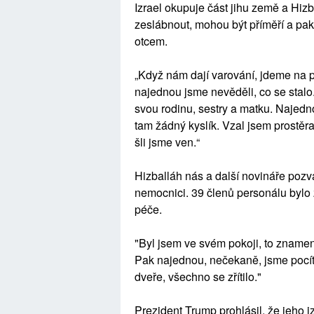
Izrael okupuje část jihu země a Hizba
zeslábnout, mohou být příměří a pak
otcem.
„Když nám dají varování, jdeme na p
najednou jsme nevěděli, co se stalo.
svou rodinu, sestry a matku. Najedno
tam žádný kyslík. Vzal jsem prostěra
šli jsme ven.“
Hizballáh nás a další novináře pozv
nemocnici. 39 členů personálu bylo z
péče.
"Byl jsem ve svém pokoji, to znamen
Pak najednou, nečekaně, jsme pocítil
dveře, všechno se zřítilo."
Prezident Trump prohlásil, že jeho i