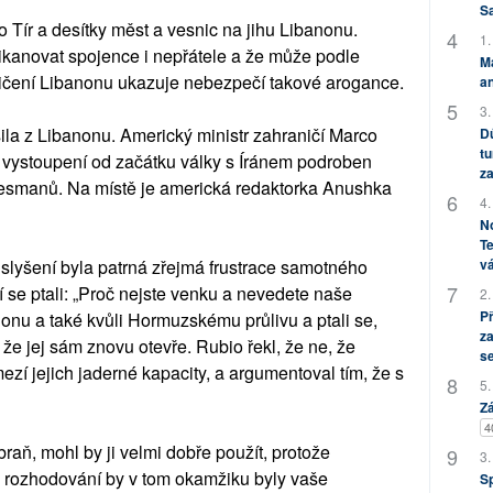
S
o Tír a desítky měst a vesnic na jihu Libanonu.
1.
ikanovat spojence i nepřátele a že může podle
M
Zničení Libanonu ukazuje nebezpečí takové arogance.
an
3.
la z Libanonu. Americký ministr zahraničí Marco
Dů
tu
 vystoupení od začátku války s Íránem podroben
za
resmanů. Na místě je americká redaktorka Anushka
4.
No
Te
slyšení byla patrná zřejmá frustrace samotného
vá
í se ptali: „Proč nejste venku a nevedete naše
2.
P
anonu a také kvůli Hormuzskému průlivu a ptali se,
za
 že jej sám znovu otevře. Rubio řekl, že ne, že
s
í jejich jaderné kapacity, a argumentoval tím, že s
5.
Zá
4
raň, mohl by ji velmi dobře použít, protože
3.
h rozhodování by v tom okamžiku byly vaše
S