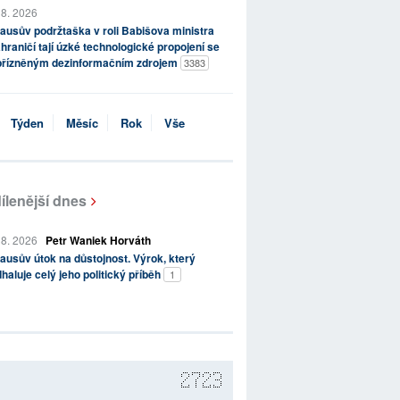
 8. 2026
ausův podržtaška v roli Babišova ministra
hraničí tají úzké technologické propojení se
přízněným dezinformačním zdrojem
3383
Týden
Měsíc
Rok
Vše
ílenější dnes
 8. 2026
Petr Waniek Horváth
ausův útok na důstojnost. Výrok, který
haluje celý jeho politický příběh
1
2723