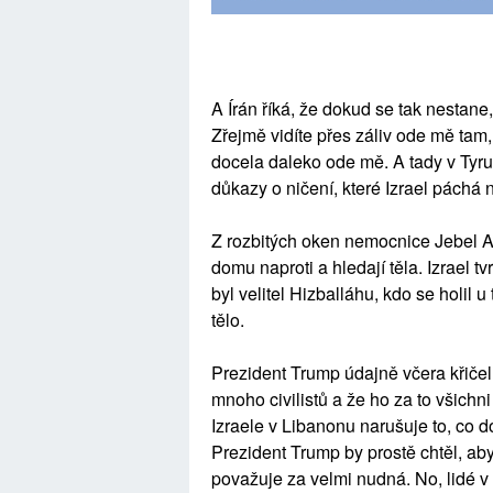
A Írán říká, že dokud se tak nestane,
Zřejmě vidíte přes záliv ode mě tam, 
docela daleko ode mě. A tady v Tyru,
důkazy o ničení, které Izrael páchá 
Z rozbitých oken nemocnice Jebel Am
domu naproti a hledají těla. Izrael tv
byl velitel Hizballáhu, kdo se holil 
tělo.
Prezident Trump údajně včera křičel
mnoho civilistů a že ho za to všichn
Izraele v Libanonu narušuje to, co d
Prezident Trump by prostě chtěl, aby
považuje za velmi nudná. No, lidé v 