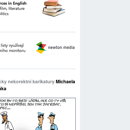
icky nekorektní karikatury
Michaela
áka