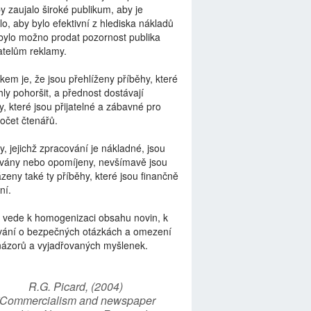
by zaujalo široké publikum, aby je
lo, aby bylo efektivní z hlediska nákladů
bylo možno prodat pozornost publika
telům reklamy.
kem je, že jsou přehlíženy příběhy, které
ly pohoršit, a přednost dostávají
y, které jsou přijatelné a zábavné pro
počet čtenářů.
y, jejichž zpracování je nákladné, jsou
vány nebo opomíjeny, nevšímavě jsou
zeny také ty příběhy, které jsou finančně
ní.
 vede k homogenizaci obsahu novin, k
vání o bezpečných otázkách a omezení
názorů a vyjadřovaných myšlenek.
R.G. Picard, (2004)
“Commercialism and newspaper