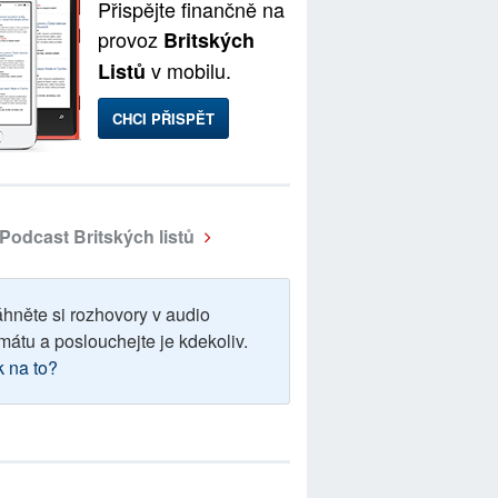
Přispějte finančně na
provoz
Britských
v mobilu.
Listů
CHCI PŘISPĚT
Podcast Britských listů
áhněte si rozhovory v audio
mátu a poslouchejte je kdekoliv.
k na to?