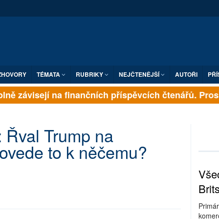
ZHOVORY
TÉMATA
RUBRIKY
NEJČTENĚJŠÍ
AUTOŘI
PŘÍ
ně závisejí na finančních příspěvcích čtenářů. Prosíme
 Řval Trump na
ovede to k něčemu?
Všec
Brit
Primár
komerc