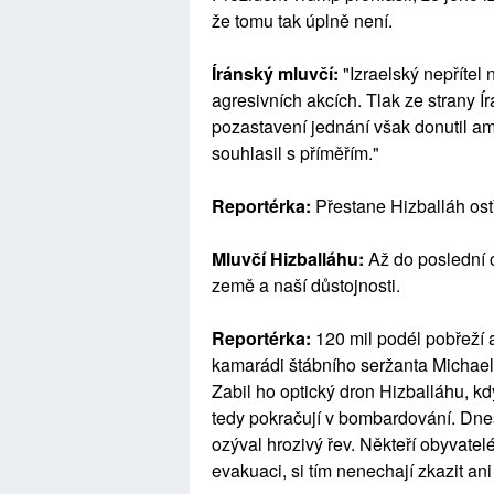
že tomu tak úplně není.
Íránský mluvčí:
"Izraelský nepřítel
agresivních akcích. Tlak ze strany Í
pozastavení jednání však donutil ame
souhlasil s příměřím."
Reportérka:
Přestane Hizballáh ost
Mluvčí Hizballáhu:
Až do poslední 
země a naší důstojnosti.
Reportérka:
120 mil podél pobřeží 
kamarádi štábního seržanta Michael
Zabil ho optický dron Hizballáhu, kd
tedy pokračují v bombardování. Dnes
ozýval hrozivý řev. Někteří obyvatelé
evakuaci, si tím nenechají zkazit an