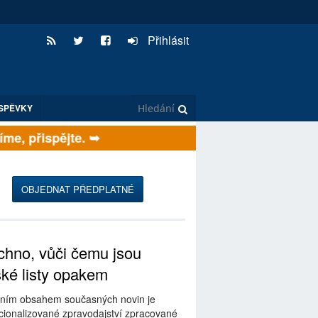
Přihlásit
SPĚVKY
, přispějte. ➥
OBJEDNAT PŘEDPLATNÉ
hno, vůči čemu jsou
ské listy opakem
ním obsahem současných novin je
ionalizované zpravodajství zpracované