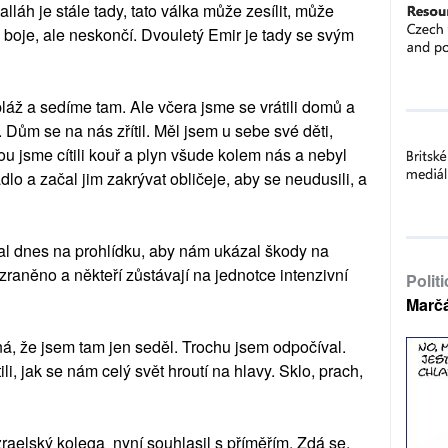
lláh je stále tady, tato válka může zesílit, může
 boje, ale neskončí. Dvouletý Emir je tady se svým
láž a sedíme tam. Ale včera jsme se vrátili domů a
 Dům se na nás zřítil. Měl jsem u sebe své děti,
u jsme cítili kouř a plyn všude kolem nás a nebyl
dlo a začal jim zakrývat obličeje, aby se neudusili, a
al dnes na prohlídku, aby nám ukázal škody na
raněno a někteří zůstávají na jednotce intenzivní
Polit
Marč
á, že jsem tam jen seděl. Trochu jsem odpočíval.
i, jak se nám celý svět hroutí na hlavy. Sklo, prach,
zraelský kolega nyní souhlasil s příměřím. Zdá se,