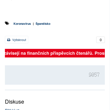
Koronavirus
|
Španělsko
0
Vytisknout
ě závisejí na finančních příspěvcích čtenářů. Prosíme,
9057
Diskuse