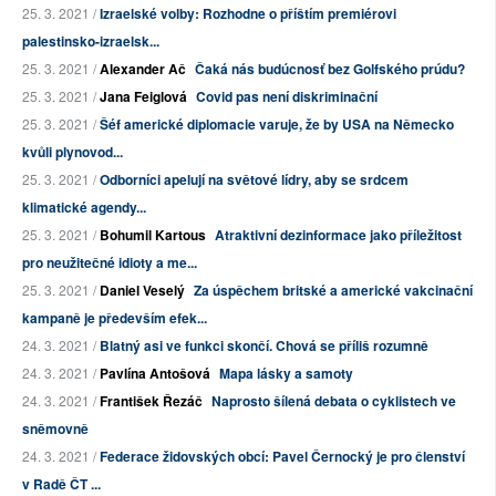
25. 3. 2021 /
Izraelské volby: Rozhodne o příštím premiérovi
palestinsko-izraelsk...
25. 3. 2021 /
Alexander Ač
Čaká nás budúcnosť bez Golfského prúdu?
25. 3. 2021 /
Jana Feiglová
Covid pas není diskriminační
25. 3. 2021 /
Šéf americké diplomacie varuje, že by USA na Německo
kvůli plynovod...
25. 3. 2021 /
Odborníci apelují na světové lídry, aby se srdcem
klimatické agendy...
25. 3. 2021 /
Bohumil Kartous
Atraktivní dezinformace jako příležitost
pro neužitečné idioty a me...
25. 3. 2021 /
Daniel Veselý
Za úspěchem britské a americké vakcinační
kampaně je především efek...
24. 3. 2021 /
Blatný asi ve funkci skončí. Chová se příliš rozumně
24. 3. 2021 /
Pavlína Antošová
Mapa lásky a samoty
24. 3. 2021 /
František Řezáč
Naprosto šílená debata o cyklistech ve
sněmovně
24. 3. 2021 /
Federace židovských obcí: Pavel Černocký je pro členství
v Radě ČT ...