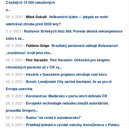
Z každých 10 000 nakažených
u...
26. 3. 2021 /
Miloš Dokulil
Velikonoční týden — jakpak se mohl
odehrávat zhruba před 2000 lety?
2. 3. 2021 /
Rozhovor Britských listů 368. Povede děsivá nekompetence
státu k oz...
26. 3. 2021 /
Fabiano Golgo
Brazilský parlament uděluje Bolsonarovi
„oranžovou“ kvůli jeho cho...
26. 3. 2021 /
Petr Haraším
Petr Haraším: Očkování pro skupinu
chronických pacientů už v ČR vy...
26. 3. 2021 /
Havárie v Suezském průplavu ohrožuje vaši kávu
26. 3. 2021 /
Brexit: Londýnské City začíná docházet, že se pro ni
Evropa uzavřela
26. 3. 2021 /
Koronavirus: Maďarsko v počtu úmrtí dohnalo ČR
26. 3. 2021 /
Evropské technologie nebudou sloužit autoritářům,
prosadila Gregoro...
26. 3. 2021 /
Rusko "na cestě k autodestrukci"
26. 3. 2021 /
Probíhají jednání o výrobě vakcíny AstraZeneca v Polsku