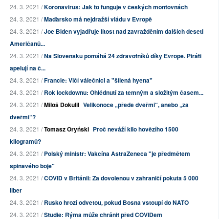
24. 3. 2021 /
Koronavirus: Jak to funguje v českých montovnách
24. 3. 2021 /
Maďarsko má nejdražší vládu v Evropě
24. 3. 2021 /
Joe Biden vyjadřuje lítost nad zavražděním dalších deseti
Američanů...
24. 3. 2021 /
Na Slovensku pomáhá 24 zdravotníků díky Evropě. Piráti
apelují na č...
24. 3. 2021 /
Francie: Vlčí válečníci a "šílená hyena"
24. 3. 2021 /
Rok lockdownu: Ohlédnutí za temným a složitým časem...
24. 3. 2021 /
Miloš Dokulil
Velikonoce „přede dveřmi“, anebo „za
dveřmi“?
24. 3. 2021 /
Tomasz Oryński
Proč neváží kilo hovězího 1500
kilogramů?
24. 3. 2021 /
Polský ministr: Vakcína AstraZeneca "je předmětem
špinavého boje"
24. 3. 2021 /
COVID v Británii: Za dovolenou v zahraničí pokuta 5 000
liber
24. 3. 2021 /
Rusko hrozí odvetou, pokud Bosna vstoupí do NATO
24. 3. 2021 /
Studie: Rýma může chránit před COVIDem