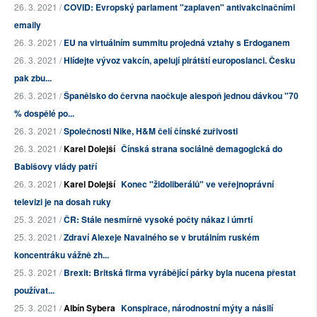
26. 3. 2021 /
COVID: Evropský parlament "zaplaven" antivakcinačními
emaily
26. 3. 2021 /
EU na virtuálním summitu projedná vztahy s Erdoganem
26. 3. 2021 /
Hlídejte vývoz vakcín, apelují pirátští europoslanci. Česku
pak zbu...
26. 3. 2021 /
Španělsko do června naočkuje alespoň jednou dávkou "70
% dospělé po...
26. 3. 2021 /
Společnosti Nike, H&M čelí čínské zuřivosti
26. 3. 2021 /
Karel Dolejší
Čínská strana sociálně demagogická do
Babišovy vlády patří
26. 3. 2021 /
Karel Dolejší
Konec "židoliberálů" ve veřejnoprávní
televizi je na dosah ruky
25. 3. 2021 /
ČR: Stále nesmírně vysoké počty nákaz i úmrtí
25. 3. 2021 /
Zdraví Alexeje Navalného se v brutálním ruském
koncentráku vážně zh...
25. 3. 2021 /
Brexit: Britská firma vyrábějící párky byla nucena přestat
používat...
25. 3. 2021 /
Albín Sybera
Konspirace, národnostní mýty a násilí