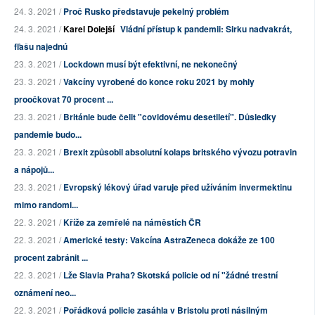
24. 3. 2021 /
Proč Rusko představuje pekelný problém
24. 3. 2021 /
Karel Dolejší
Vládní přístup k pandemii: Sirku nadvakrát,
fľašu najednú
23. 3. 2021 /
Lockdown musí být efektivní, ne nekonečný
23. 3. 2021 /
Vakcíny vyrobené do konce roku 2021 by mohly
proočkovat 70 procent ...
23. 3. 2021 /
Británie bude čelit "covidovému desetiletí". Důsledky
pandemie budo...
23. 3. 2021 /
Brexit způsobil absolutní kolaps britského vývozu potravin
a nápojů...
23. 3. 2021 /
Evropský lékový úřad varuje před užíváním invermektinu
mimo randomi...
22. 3. 2021 /
Kříže za zemřelé na náměstích ČR
22. 3. 2021 /
Americké testy: Vakcína AstraZeneca dokáže ze 100
procent zabránit ...
22. 3. 2021 /
Lže Slavia Praha? Skotská policie od ní "žádné trestní
oznámení neo...
22. 3. 2021 /
Pořádková policie zasáhla v Bristolu proti násilným