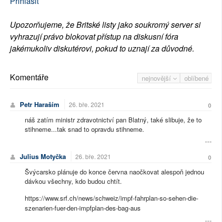
Přihlásit
Upozorňujeme, že Britské listy jako soukromý server si
vyhrazují právo blokovat přístup na diskusní fóra
jakémukoliv diskutérovi, pokud to uznají za důvodné.
Komentáře
nejnovější
oblíbené
Petr Haraším
26. bře. 2021
0
náš zatím ministr zdravotnictví pan Blatný, také slibuje, že to
stihneme...tak snad to opravdu stihneme.
Julius Motyčka
26. bře. 2021
0
Švýcarsko plánuje do konce června naočkovat alespoň jednou
dávkou všechny, kdo budou chtít.
https://www.srf.ch/news/schweiz/impf-fahrplan-so-sehen-die-
szenarien-fuer-den-impfplan-des-bag-aus