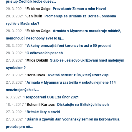
přístup Čechů k léčbě dušev...
29. 3. 2021 /
Fabiano Golgo
Provokatér Zeman a mim Havel
29. 3. 2021 /
Jan Čulík
Proměňuje se Británie za Borise Johnsona
rychle v Maďarsko?
28. 3. 2021 /
Fabiano Golgo
Armáda v Myanmaru masakruje mládež,
nemohoucí, neschopný svět to ig...
28. 3. 2021 /
Vakcíny omezují šíření koronaviru asi o 50 procent
28. 3. 2021 /
O očkovacích pasech
27. 3. 2021 /
Miloš Dokulil
Stalo se Ježíšovo ukřižování hned nadějným
symbolem?
27. 3. 2021 /
Boris Cvek
Květná neděle: Bůh, který uzdravuje
27. 3. 2021 /
Armáda v Myanmaru zastřelila v sobotu nejméně 114
neozbrojených civ...
6. 3. 2021 /
Hospodaření OSBL za únor 2021
18. 4. 2017 /
Bohumil Kartous
Diskutujte na Britských listech
27. 3. 2021 /
Britské listy a covid
27. 3. 2021 /
Básník a zpěvák Jan Vodňanský zemřel na koronavirus,
protože pro ně...