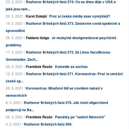
23. 3. 2021 /
Rozhovor Britských listů 374: Co se dnes děje v USA a
jaké jsou tam...
26. 3. 2021 /
Karel Dolejší
Proč si česká média zase vymýšlejí?
19. 3. 2021 /
Rozhovor Britských listů 373. Zastavme covid společně a
spravedlivě
26. 3. 2021 /
Fabiano Golgo
Je nezbytné destigmatizovat psychické
problémy
17. 3. 2021 /
Rozhovor Britských listů 372. Za Linou Vaculíkovou-
Gvenetadze: Zach...
26. 3. 2021 /
František Řezáč
Komedie se sochou
12. 3. 2021 /
Rozhovor Britských listů 371. Koronavirus: Proč to umírání
české sp...
26. 3. 2021 /
Koronavirus: Množství lidí se covidem nakazí v
nemocnicích
8. 3. 2021 /
Rozhovor Britských listů 370. Jak čeští oligarchové
podporují na Ba...
26. 3. 2021 /
František Řezáč
Památky po "našich Němcích"
4. 3. 2021 /
Rozhovor Britských listů 369.