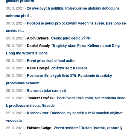
globální problém
30. 3. 2021 /
24 světových politiků: Potřebujeme globální dohodu na
ochranu před ...
30. 3. 2021 /
Podepište petici pro očkování všech na světě. Bez toho se
covidu ni...
29. 3. 2021 /
Albín Sybera
Česko jako dědictví PPF
29. 3. 2021 /
Daniel Veselý
Tragický skon Petra Kellnera aneb Ding
Dong the Wizard is Gone
29. 3. 2021 /
První privatizační fond osiřel
29. 3. 2021 /
Karel Dolejší
Zbláznit se z Kellnera
26. 3. 2021 /
Rozhovor Britských listů 375. Pandemie drasticky
prohloubila akadem...
29. 3. 2021 /
Staroměstské náměstí
29. 3. 2021 /
Tomasz Oryński
Polští vědci zkoumali, zda modlitba vede
k prodloužení života. Nevede
29. 3. 2021 /
Koronavirus: Důchodci by neměli o Velikonocích objímat
vnoučata
29. 3. 2021 /
Fabiano Golgo
Vězeň svědomí Dušan Dvořák, zastaralý