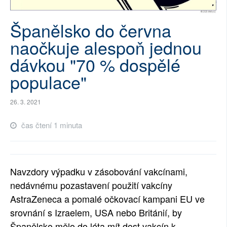
SOCIÁLNÍ SÍTĚ
Španělsko do června
RUBRIKY
naočkuje alespoň jednou
dávkou "70 % dospělé
PLNÁ VERZE STRÁNEK
populace"
26. 3. 2021
čas čtení 1 minuta
Navzdory výpadku v zásobování vakcínami,
nedávnému pozastavení použití vakcíny
AstraZeneca a pomalé očkovací kampani EU ve
srovnání s Izraelem, USA nebo Británií, by
Španělsko mělo do léta mít dost vakcín k