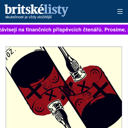
závisejí na finančních příspěvcích čtenářů. Prosíme, p
PŘIHLÁSIT
AKTUÁLNÍ VYDÁNÍ
ARCHIV
ROZHOVORY
TÉMATA
NEJČTENĚJŠÍ ZA 7 DNÍ
AUTOŘI
PŘÍSPĚVKY NA PROVOZ