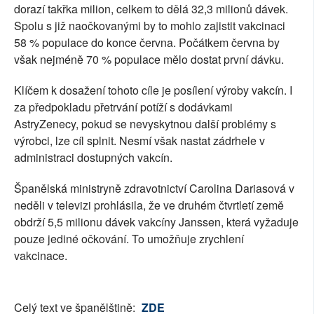
dorazí takřka milion, celkem to dělá 32,3 milionů dávek.
Spolu s již naočkovanými by to mohlo zajistit vakcinaci
58 % populace do konce června. Počátkem června by
však nejméně 70 % populace mělo dostat první dávku.
Klíčem k dosažení tohoto cíle je posílení výroby vakcín. I
za předpokladu přetrvání potíží s dodávkami
AstryZenecy, pokud se nevyskytnou další problémy s
výrobci, lze cíl splnit. Nesmí však nastat zádrhele v
administraci dostupných vakcín.
Španělská ministryně zdravotnictví Carolina Dariasová v
neděli v televizi prohlásila, že ve druhém čtvrtletí země
obdrží 5,5 milionu dávek vakcíny Janssen, která vyžaduje
pouze jediné očkování. To umožňuje zrychlení
vakcinace.
Celý text ve španělštině:
ZDE