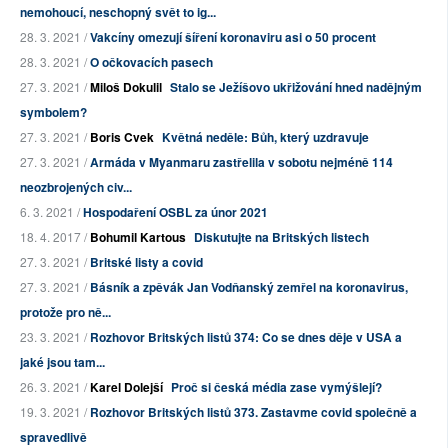
nemohoucí, neschopný svět to ig...
28. 3. 2021 /
Vakcíny omezují šíření koronaviru asi o 50 procent
28. 3. 2021 /
O očkovacích pasech
27. 3. 2021 /
Miloš Dokulil
Stalo se Ježíšovo ukřižování hned nadějným
symbolem?
27. 3. 2021 /
Boris Cvek
Květná neděle: Bůh, který uzdravuje
27. 3. 2021 /
Armáda v Myanmaru zastřelila v sobotu nejméně 114
neozbrojených civ...
6. 3. 2021 /
Hospodaření OSBL za únor 2021
18. 4. 2017 /
Bohumil Kartous
Diskutujte na Britských listech
27. 3. 2021 /
Britské listy a covid
27. 3. 2021 /
Básník a zpěvák Jan Vodňanský zemřel na koronavirus,
protože pro ně...
23. 3. 2021 /
Rozhovor Britských listů 374: Co se dnes děje v USA a
jaké jsou tam...
26. 3. 2021 /
Karel Dolejší
Proč si česká média zase vymýšlejí?
19. 3. 2021 /
Rozhovor Britských listů 373. Zastavme covid společně a
spravedlivě