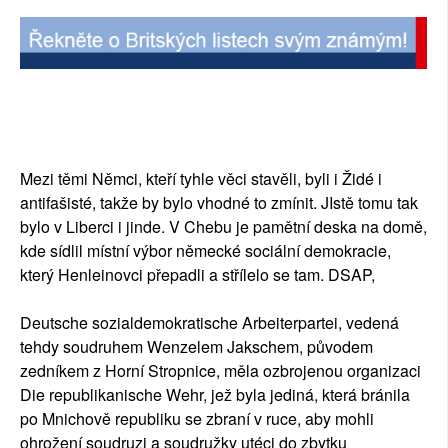
Mezi těmi Němci, kteří tyhle věci stavěli, byli i Židé i
antifašisté, takže by bylo vhodné to zmínit. JIstě tomu tak
bylo v Liberci i jinde. V Chebu je pamětní deska na domě,
kde sídlil místní výbor německé sociální demokracie,
který Henleinovci přepadli a střílelo se tam. DSAP,
Deutsche sozialdemokratische Arbeiterpartei, vedená
tehdy soudruhem Wenzelem Jakschem, původem
zedníkem z Horní Stropnice, měla ozbrojenou organizaci
Die republikanische Wehr, jež byla jediná, která bránila
po Mnichově republiku se zbraní v ruce, aby mohli
ohrožení soudruzi a soudružky utéci do zbytku