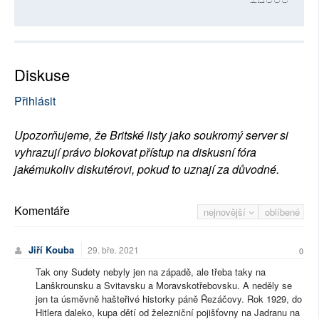
Diskuse
Přihlásit
Upozorňujeme, že Britské listy jako soukromý server si
vyhrazují právo blokovat přístup na diskusní fóra
jakémukoliv diskutérovi, pokud to uznají za důvodné.
Komentáře
nejnovější
oblíbené
Jiří Kouba
29. bře. 2021
0
Tak ony Sudety nebyly jen na západě, ale třeba taky na
Lanškrounsku a Svitavsku a Moravskotřebovsku. A neděly se
jen ta úsměvně hašteřivé historky páně Řezáčovy. Rok 1929, do
Hitlera daleko, kupa dětí od železniční pojišťovny na Jadranu na