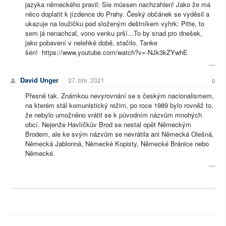
jazyka německého pravil: Sie müssen nachzahlen! Jako že má
něco doplatit k jízdence do Prahy. Český občánek se vyděsil a
ukazuje na loužičku pod složeným deštníkem vyhrk: Pitte, to
sem já nenachcal, vono venku prší...To by snad pro dnešek,
jako pobavení v nelehké době, stačilo. Tanke
šén! https://www.youtube.com/watch?v=-NJk3kZYwhE
David Unger
27. bře. 2021
0
Přesně tak. Známkou nevyrovnání se s českým nacionalismem,
na kterém stál komunistický režim, po roce 1989 bylo rovněž to,
že nebylo umožněno vrátit se k původním názvům mnohých
obcí. Nejenže Havlíčkův Brod se nestal opět Německým
Brodem, ale ke svým názvům se nevrátila ani Německá Olešná,
Německá Jablonná, Německé Kopisty, Německé Bránice nebo
Německé.