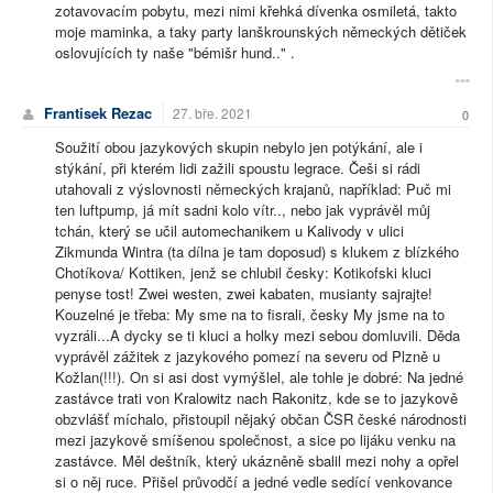
zotavovacím pobytu, mezi nimi křehká dívenka osmiletá, takto
moje maminka, a taky party lanškrounských německých dětiček
oslovujících ty naše "bémišr hund.." .
Frantisek Rezac
27. bře. 2021
0
Soužití obou jazykových skupin nebylo jen potýkání, ale i
stýkání, při kterém lidi zažili spoustu legrace. Češi si rádi
utahovali z výslovnosti německých krajanů, například: Puč mi
ten luftpump, já mít sadni kolo vítr.., nebo jak vyprávěl můj
tchán, který se učil automechanikem u Kalivody v ulici
Zikmunda Wintra (ta dílna je tam doposud) s klukem z blízkého
Chotíkova/ Kottiken, jenž se chlubil česky: Kotikofski kluci
penyse tost! Zwei westen, zwei kabaten, musianty sajrajte!
Kouzelné je třeba: My sme na to fisrali, česky My jsme na to
vyzráli...A dycky se ti kluci a holky mezi sebou domluvili. Děda
vyprávěl zážitek z jazykového pomezí na severu od Plzně u
Kožlan(!!!). On si asi dost vymýšlel, ale tohle je dobré: Na jedné
zastávce trati von Kralowitz nach Rakonitz, kde se to jazykově
obzvlášť míchalo, přistoupil nějaký občan ČSR české národnosti
mezi jazykově smíšenou společnost, a sice po lijáku venku na
zastávce. Měl deštník, který ukázněně sbalil mezi nohy a opřel
si o něj ruce. Přišel průvodčí a jedné vedle sedící venkovance