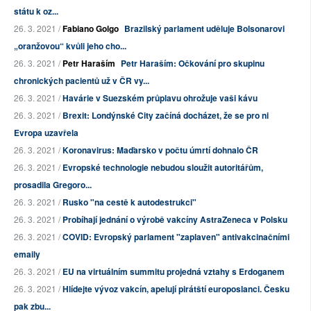
státu k oz...
26. 3. 2021 /
Fabiano Golgo
Brazilský parlament uděluje Bolsonarovi
„oranžovou“ kvůli jeho cho...
26. 3. 2021 /
Petr Haraším
Petr Haraším: Očkování pro skupinu
chronických pacientů už v ČR vy...
26. 3. 2021 /
Havárie v Suezském průplavu ohrožuje vaši kávu
26. 3. 2021 /
Brexit: Londýnské City začíná docházet, že se pro ni
Evropa uzavřela
26. 3. 2021 /
Koronavirus: Maďarsko v počtu úmrtí dohnalo ČR
26. 3. 2021 /
Evropské technologie nebudou sloužit autoritářům,
prosadila Gregoro...
26. 3. 2021 /
Rusko "na cestě k autodestrukci"
26. 3. 2021 /
Probíhají jednání o výrobě vakcíny AstraZeneca v Polsku
26. 3. 2021 /
COVID: Evropský parlament "zaplaven" antivakcinačními
emaily
26. 3. 2021 /
EU na virtuálním summitu projedná vztahy s Erdoganem
26. 3. 2021 /
Hlídejte vývoz vakcín, apelují pirátští europoslanci. Česku
pak zbu...