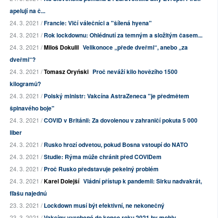
apelují na č...
24. 3. 2021 /
Francie: Vlčí válečníci a "šílená hyena"
24. 3. 2021 /
Rok lockdownu: Ohlédnutí za temným a složitým časem...
24. 3. 2021 /
Miloš Dokulil
Velikonoce „přede dveřmi“, anebo „za
dveřmi“?
24. 3. 2021 /
Tomasz Oryński
Proč neváží kilo hovězího 1500
kilogramů?
24. 3. 2021 /
Polský ministr: Vakcína AstraZeneca "je předmětem
špinavého boje"
24. 3. 2021 /
COVID v Británii: Za dovolenou v zahraničí pokuta 5 000
liber
24. 3. 2021 /
Rusko hrozí odvetou, pokud Bosna vstoupí do NATO
24. 3. 2021 /
Studie: Rýma může chránit před COVIDem
24. 3. 2021 /
Proč Rusko představuje pekelný problém
24. 3. 2021 /
Karel Dolejší
Vládní přístup k pandemii: Sirku nadvakrát,
fľašu najednú
23. 3. 2021 /
Lockdown musí být efektivní, ne nekonečný
23. 3. 2021 /
Vakcíny vyrobené do konce roku 2021 by mohly