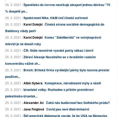
26. 3. 2021 /
Španělsko do června naočkuje alespoň jednou dávkou "70
% dospělé po...
26. 3. 2021 /
Společnosti Nike, H&M čelí čínské zuřivosti
26. 3. 2021 /
Karel Dolejší
Čínská strana sociálně demagogická do
Babišovy vlády patří
26. 3. 2021 /
Karel Dolejší
Konec "židoliberálů" ve veřejnoprávní
televizi je na dosah ruky
25. 3. 2021 /
ČR: Stále nesmírně vysoké počty nákaz i úmrtí
25. 3. 2021 /
Zdraví Alexeje Navalného se v brutálním ruském
koncentráku vážně zh...
25. 3. 2021 /
Brexit: Britská firma vyrábějící párky byla nucena přestat
používat...
25. 3. 2021 /
Albín Sybera
Konspirace, národnostní mýty a násilí
25. 3. 2021 /
Izraelské volby: Rozhodne o příštím premiérovi
palestinsko-izraelsk...
25. 3. 2021 /
Alexander Ač
Čaká nás budúcnosť bez Golfského prúdu?
25. 3. 2021 /
Jana Feiglová
Covid pas není diskriminační
25. 3. 2021 /
Šéf americké diplomacie varuje, že by USA na Německo