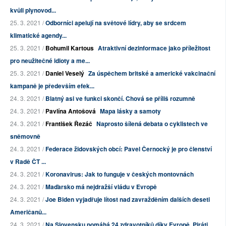
kvůli plynovod...
25. 3. 2021 /
Odborníci apelují na světové lídry, aby se srdcem
klimatické agendy...
25. 3. 2021 /
Bohumil Kartous
Atraktivní dezinformace jako příležitost
pro neužitečné idioty a me...
25. 3. 2021 /
Daniel Veselý
Za úspěchem britské a americké vakcinační
kampaně je především efek...
24. 3. 2021 /
Blatný asi ve funkci skončí. Chová se příliš rozumně
24. 3. 2021 /
Pavlína Antošová
Mapa lásky a samoty
24. 3. 2021 /
František Řezáč
Naprosto šílená debata o cyklistech ve
sněmovně
24. 3. 2021 /
Federace židovských obcí: Pavel Černocký je pro členství
v Radě ČT ...
24. 3. 2021 /
Koronavirus: Jak to funguje v českých montovnách
24. 3. 2021 /
Maďarsko má nejdražší vládu v Evropě
24. 3. 2021 /
Joe Biden vyjadřuje lítost nad zavražděním dalších deseti
Američanů...
24. 3. 2021 /
Na Slovensku pomáhá 24 zdravotníků díky Evropě. Piráti