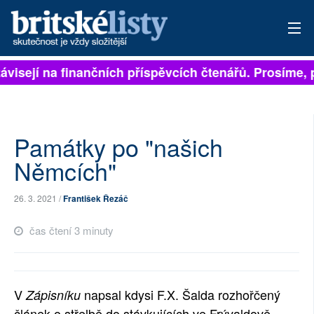
ávisejí na finančních příspěvcích čtenářů. Prosíme, př
PŘIHLÁSIT
AKTUÁLNÍ VYDÁNÍ
ARCHIV
Památky po "našich
Němcích"
ROZHOVORY
26. 3. 2021 /
František Řezáč
TÉMATA
čas čtení 3 minuty
NEJČTENĚJŠÍ ZA 7 DNÍ
AUTOŘI
V
napsal kdysi F.X. Šalda rozhořčený
Zápisníku
PŘÍSPĚVKY NA PROVOZ
článek o střelbě do stávkujících ve Frývaldově.