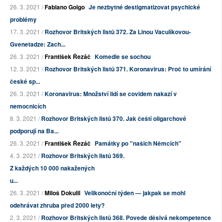
26. 3. 2021 /
Fabiano Golgo
Je nezbytné destigmatizovat psychické
problémy
17. 3. 2021 /
Rozhovor Britských listů 372. Za Linou Vaculíkovou-
Gvenetadze: Zach...
26. 3. 2021 /
František Řezáč
Komedie se sochou
12. 3. 2021 /
Rozhovor Britských listů 371. Koronavirus: Proč to umírání
české sp...
26. 3. 2021 /
Koronavirus: Množství lidí se covidem nakazí v
nemocnicích
8. 3. 2021 /
Rozhovor Britských listů 370. Jak čeští oligarchové
podporují na Ba...
26. 3. 2021 /
František Řezáč
Památky po "našich Němcích"
4. 3. 2021 /
Rozhovor Britských listů 369.
Z každých 10 000 nakažených
u...
26. 3. 2021 /
Miloš Dokulil
Velikonoční týden — jakpak se mohl
odehrávat zhruba před 2000 lety?
2. 3. 2021 /
Rozhovor Britských listů 368. Povede děsivá nekompetence