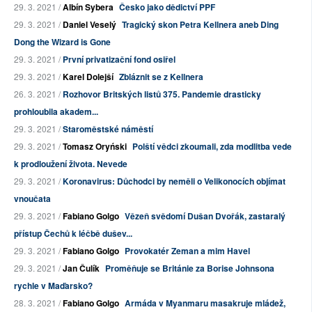
29. 3. 2021 /
Albín Sybera
Česko jako dědictví PPF
29. 3. 2021 /
Daniel Veselý
Tragický skon Petra Kellnera aneb Ding
Dong the Wizard is Gone
29. 3. 2021 /
První privatizační fond osiřel
29. 3. 2021 /
Karel Dolejší
Zbláznit se z Kellnera
26. 3. 2021 /
Rozhovor Britských listů 375. Pandemie drasticky
prohloubila akadem...
29. 3. 2021 /
Staroměstské náměstí
29. 3. 2021 /
Tomasz Oryński
Polští vědci zkoumali, zda modlitba vede
k prodloužení života. Nevede
29. 3. 2021 /
Koronavirus: Důchodci by neměli o Velikonocích objímat
vnoučata
29. 3. 2021 /
Fabiano Golgo
Vězeň svědomí Dušan Dvořák, zastaralý
přístup Čechů k léčbě dušev...
29. 3. 2021 /
Fabiano Golgo
Provokatér Zeman a mim Havel
29. 3. 2021 /
Jan Čulík
Proměňuje se Británie za Borise Johnsona
rychle v Maďarsko?
28. 3. 2021 /
Fabiano Golgo
Armáda v Myanmaru masakruje mládež,