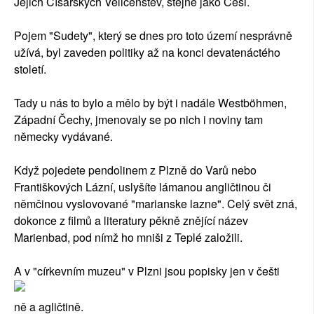
Jejich Císařských Veličenstev, stejně jako Češi.
Pojem "Sudety", který se dnes pro toto území nesprávně
užívá, byl zaveden politiky až na konci devatenáctého
století.
Tady u nás to bylo a mělo by být i nadále Westböhmen,
Západní Čechy, jmenovaly se po nich i noviny tam
německy vydávané.
Když pojedete pendolinem z Plzně do Varů nebo
Františkových Lázní, uslyšíte lámanou angličtinou či
němčinou vyslovované "marianske lazne". Celý svět zná,
dokonce z filmů a literatury pěkně znějící název
Marienbad, pod nímž ho mniši z Teplé založili.
A v "církevním muzeu" v Plzni jsou popisky jen v češti
ně a agličtině.