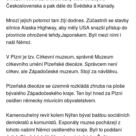
Československa a pak dále do Švédska a Kanady.
Mnozí jejich potomci tam žijí dodnes. Zúčastnili se stavby
silnice Alaska Highway, aby měly USA snazší přístup do
provincie ohrožené tehdy.Japonskem. Byli mezi nimi i
naši Němci.
V Plzni je tzv. Církevní muzeum, správně Muzeum
církevního umění Plzeňské diecéze. Správcem není
církev, ale Západočeské muzeum. Stojí za návštěvu.
Plzeňská diecéze se územně rozkládá zhruba na ploše
bývalého Západočeského kraje. Ten byl hned za Plzní
osídlen německy mluvícím obyvatelstvem.
Kamenouhelný revír kolem Nýřan býval baštou sociálních
demokratů a komunistů. Exponáty muzea pocházejí z
tohoto našimi Němci osídleného kraje. Byli to poddaní