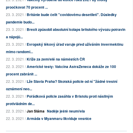
proočkovat 70 procent ...
23. 3. 2021 /
Británie bude čelit "covidovému desetiletí". Důsledky
pandemie budo...
23. 3. 2021 /
Brexit způsobil absolutní kolaps britského vývozu potravin
a nápojů...
23. 3. 2021 /
Evropský lékový úřad varuje před užíváním invermektinu
mimo randomi...
22. 3. 2021 /
Kříže za zemřelé na náměstích ČR
22. 3. 2021 /
Americké testy: Vakcína AstraZeneca dokáže ze 100
procent zabránit ...
22. 3. 2021 /
Lže Slavia Praha? Skotská policie od ní "žádné trestní
oznámení neo...
22. 3. 2021 /
Pořádková policie zasáhla v Bristolu proti násilným
protivládním de...
22. 3. 2021 /
Jan Sláma
Naděje ještě neumřela
22. 3. 2021 /
Armáda v Myanmaru likviduje vesnice