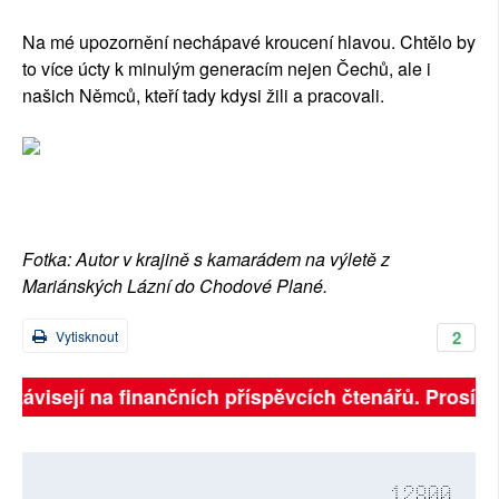
Na mé upozornění nechápavé kroucení hlavou. Chtělo by
to více úcty k minulým generacím nejen Čechů, ale i
našich Němců, kteří tady kdysi žili a pracovali.
Fotka: Autor v krajině s kamarádem na výletě z
Mariánských Lázní do Chodové Plané.
2
Vytisknout
 závisejí na finančních příspěvcích čtenářů. Prosíme, 
12800