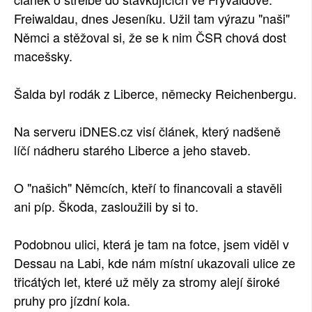
Freiwaldau, dnes Jeseníku. Užil tam výrazu "naši"
SOCIÁLNÍ SÍTĚ
Němci a stěžoval si, že se k nim ČSR chová dost
RUBRIKY
macešsky.
PLNÁ VERZE STRÁNEK
Šalda byl rodák z Liberce, německy Reichenbergu.
Na serveru iDNES.cz visí článek, který nadšeně
líčí nádheru starého Liberce a jeho staveb.
O "našich" Němcích, kteří to financovali a stavěli
ani píp. Škoda, zasloužili by si to.
Podobnou ulici, která je tam na fotce, jsem viděl v
Dessau na Labi, kde nám místní ukazovali ulice ze
třicátých let, které už měly za stromy alejí široké
pruhy pro jízdní kola.