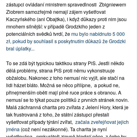
zástupci ovládaní ministrem spravedlnosti Zbigniewem
Ziobrem samozřejmě nemají zájem vyšetřovat
Kaczyńského (ani Obajtka), i když důkazy proti nim jsou
mnohem silnější: v případě Grodzkiho jeden z
potenciálních svědků tvrdí, že
mu bylo nabídnuto 5 000
zł, pokud by souhlasil s poskytnutím důkazů že Grodzki
bral úplatky...
To se zdá být typickou taktikou strany PiS. Jestli někdo
dělá problémy, strana PiS proti němu vykonstruuje
obžalobu. Nakonec z toho nemusí nic vyjít, ale stačí na
lidi házet bláto. Možná se něco přilípne, a pokud ne,
přinejmenším oběti mají plné ruce práce s obranou. A
nemusí se to týkat pouze politiků z prvních stránek novin.
Malá záchranná charita pro zvířata z Jelení Hory, která je
tak frustrovaná z toho, že státní zástupci přestali
vyšetřovat případy týrání zvířat,
začala zveřejňovat jejich
jména
(což není nezákonné). Ta charita je nyní
vyšetřována - prokurátoři zjevně hledají něco, z čeho by