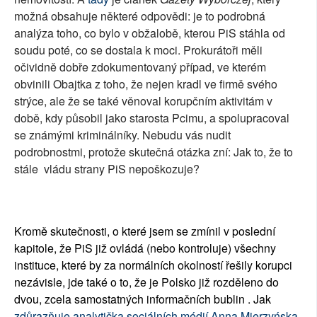
možná obsahuje některé odpovědi: je to podrobná
analýza toho, co bylo v obžalobě, kterou PiS stáhla od
soudu poté, co se dostala k moci. Prokurátoři měli
očividně dobře zdokumentovaný případ, ve kterém
obvinili Obajtka z toho, že nejen kradl ve firmě svého
strýce, ale že se také věnoval korupčním aktivitám v
době, kdy působil jako starosta Pcimu, a spolupracoval
se známými kriminálníky. Nebudu vás nudit
podrobnostmi, protože skutečná otázka zní: Jak to, že to
stále vládu strany PiS nepoškozuje?
Kromě skutečnosti, o které jsem se zmínil v poslední
kapitole, že PiS již ovládá (nebo kontroluje) všechny
instituce, které by za normálních okolností řešily korupci
nezávisle, jde také o to, že je Polsko již rozděleno do
dvou, zcela samostatných informačních bublin . Jak
zdůrazňuje analytička sociálních médií Anna Mierzyńska,