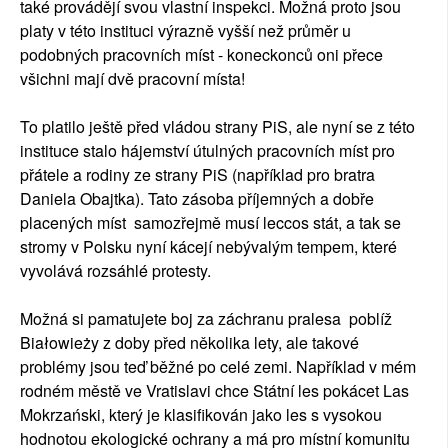
také provádějí svou vlastní inspekci. Možná proto jsou
platy v této instituci výrazně vyšší než průměr u
podobných pracovních míst - koneckonců oni přece
všichni mají dvě pracovní místa!
To platilo ještě před vládou strany PiS, ale nyní se z této
instituce stalo hájemství útulných pracovních míst pro
přátele a rodiny ze strany PiS (například pro bratra
Daniela Obajtka). Tato zásoba příjemných a dobře
placených míst samozřejmě musí leccos stát, a tak se
stromy v Polsku nyní kácejí nebývalým tempem, které
vyvolává rozsáhlé protesty.
Možná si pamatujete boj za záchranu pralesa poblíž
Białowieży z doby před několika lety, ale takové
problémy jsou teď běžné po celé zemi. Například v mém
rodném městě ve Vratislavi chce Státní les pokácet Las
Mokrzański, který je klasifikován jako les s vysokou
hodnotou ekologické ochrany a má pro místní komunitu