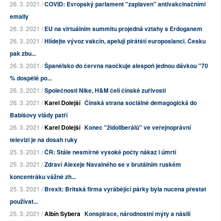
26. 3. 2021 /
COVID: Evropský parlament "zaplaven" antivakcinačními
emaily
26. 3. 2021 /
EU na virtuálním summitu projedná vztahy s Erdoganem
26. 3. 2021 /
Hlídejte vývoz vakcín, apelují pirátští europoslanci. Česku
pak zbu...
26. 3. 2021 /
Španělsko do června naočkuje alespoň jednou dávkou "70
% dospělé po...
26. 3. 2021 /
Společnosti Nike, H&M čelí čínské zuřivosti
26. 3. 2021 /
Karel Dolejší
Čínská strana sociálně demagogická do
Babišovy vlády patří
26. 3. 2021 /
Karel Dolejší
Konec "židoliberálů" ve veřejnoprávní
televizi je na dosah ruky
25. 3. 2021 /
ČR: Stále nesmírně vysoké počty nákaz i úmrtí
25. 3. 2021 /
Zdraví Alexeje Navalného se v brutálním ruském
koncentráku vážně zh...
25. 3. 2021 /
Brexit: Britská firma vyrábějící párky byla nucena přestat
používat...
25. 3. 2021 /
Albín Sybera
Konspirace, národnostní mýty a násilí