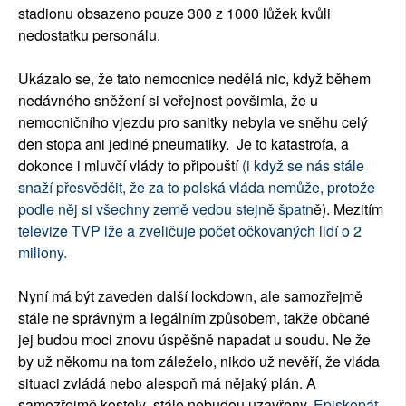
stadionu obsazeno pouze 300 z 1000 lůžek kvůli
nedostatku personálu.
Ukázalo se, že tato nemocnice nedělá nic, když během
nedávného sněžení si veřejnost povšimla, že u
nemocničního vjezdu pro sanitky nebyla ve sněhu celý
den stopa ani jediné pneumatiky. Je to katastrofa, a
dokonce i mluvčí vlády to připouští
(i když se nás stále
snaží přesvědčit, že za to polská vláda nemůže, protože
podle něj si všechny země vedou stejně špatn
ě). Mezitím
televize TVP lže a zveličuje počet očkovaných lidí o 2
miliony.
Nyní má být zaveden další lockdown, ale samozřejmě
stále ne správným a legálním způsobem, takže občané
jej budou moci znovu úspěšně napadat u soudu. Ne že
by už někomu na tom záleželo, nikdo už nevěří, že vláda
situaci zvládá nebo alespoň má nějaký plán. A
samozřejmě kostely stále nebudou uzavřeny.
Episkopát