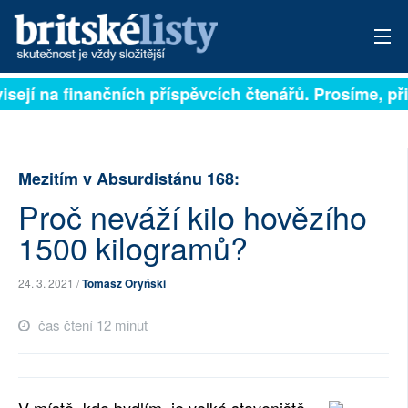
sejí na finančních příspěvcích čtenářů. Prosíme, přisp
PŘIHLÁSIT
AKTUÁLNÍ VYDÁNÍ
Mezitím v Absurdistánu 168:
ARCHIV
Proč neváží kilo hovězího
ROZHOVORY
1500 kilogramů?
TÉMATA
24. 3. 2021 /
Tomasz Oryński
NEJČTENĚJŠÍ ZA 7 DNÍ
čas čtení 12 minut
AUTOŘI
PŘÍSPĚVKY NA PROVOZ