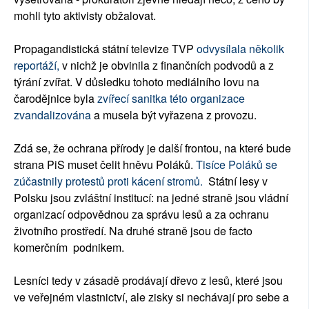
mohli tyto aktivisty obžalovat.
Propagandistická státní televize TVP
odvysílala několik
reportáží,
v nichž je obvinila z finančních podvodů a z
týrání zvířat. V důsledku tohoto mediálního lovu na
čarodějnice byla
zvířecí sanitka této organizace
zvandalizována
a musela být vyřazena z provozu.
Zdá se, že ochrana přírody je další frontou, na které bude
strana PiS muset čelit hněvu Poláků.
Tisíce Poláků se
zúčastnily protestů proti kácení stromů.
Státní lesy v
Polsku jsou zvláštní institucí: na jedné straně jsou vládní
organizací odpovědnou za správu lesů a za ochranu
životního prostředí. Na druhé straně jsou de facto
komerčním podnikem.
Lesníci tedy v zásadě prodávají dřevo z lesů, které jsou
ve veřejném vlastnictví, ale zisky si nechávají pro sebe a