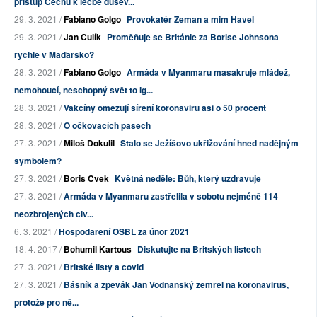
přístup Čechů k léčbě dušev...
29. 3. 2021 /
Fabiano Golgo
Provokatér Zeman a mim Havel
29. 3. 2021 /
Jan Čulík
Proměňuje se Británie za Borise Johnsona
rychle v Maďarsko?
28. 3. 2021 /
Fabiano Golgo
Armáda v Myanmaru masakruje mládež,
nemohoucí, neschopný svět to ig...
28. 3. 2021 /
Vakcíny omezují šíření koronaviru asi o 50 procent
28. 3. 2021 /
O očkovacích pasech
27. 3. 2021 /
Miloš Dokulil
Stalo se Ježíšovo ukřižování hned nadějným
symbolem?
27. 3. 2021 /
Boris Cvek
Květná neděle: Bůh, který uzdravuje
27. 3. 2021 /
Armáda v Myanmaru zastřelila v sobotu nejméně 114
neozbrojených civ...
6. 3. 2021 /
Hospodaření OSBL za únor 2021
18. 4. 2017 /
Bohumil Kartous
Diskutujte na Britských listech
27. 3. 2021 /
Britské listy a covid
27. 3. 2021 /
Básník a zpěvák Jan Vodňanský zemřel na koronavirus,
protože pro ně...