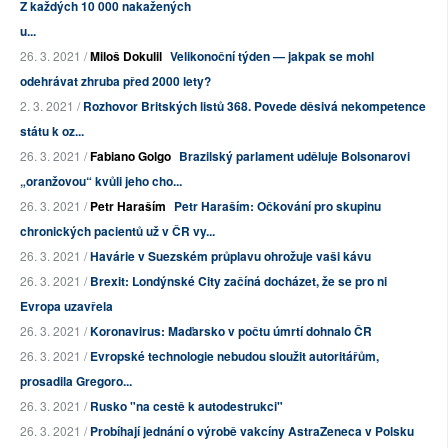
Z každých 10 000 nakažených
u...
26. 3. 2021 /
Miloš Dokulil
Velikonoční týden — jakpak se mohl
odehrávat zhruba před 2000 lety?
2. 3. 2021 /
Rozhovor Britských listů 368. Povede děsivá nekompetence
státu k oz...
26. 3. 2021 /
Fabiano Golgo
Brazilský parlament uděluje Bolsonarovi
„oranžovou“ kvůli jeho cho...
26. 3. 2021 /
Petr Haraším
Petr Haraším: Očkování pro skupinu
chronických pacientů už v ČR vy...
26. 3. 2021 /
Havárie v Suezském průplavu ohrožuje vaši kávu
26. 3. 2021 /
Brexit: Londýnské City začíná docházet, že se pro ni
Evropa uzavřela
26. 3. 2021 /
Koronavirus: Maďarsko v počtu úmrtí dohnalo ČR
26. 3. 2021 /
Evropské technologie nebudou sloužit autoritářům,
prosadila Gregoro...
26. 3. 2021 /
Rusko "na cestě k autodestrukci"
26. 3. 2021 /
Probíhají jednání o výrobě vakcíny AstraZeneca v Polsku