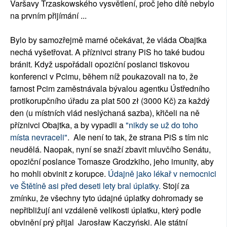
Varšavy Trzaskowského vysvětlení, proč jeho dítě nebylo
na prvním přijímání ...
Bylo by samozřejmě marné očekávat, že vláda Obajtka
nechá vyšetřovat. A příznivci strany PiS ho také budou
bránit. Když uspořádali opoziční poslanci tiskovou
konferenci v Pcimu, během níž poukazovali na to, že
farnost Pcim zaměstnávala bývalou agentku Ústředního
protikorupčního úřadu za plat 500 zł (3000 Kč) za každý
den (u místních vlád neslýchaná sazba), křičeli na ně
příznivci Obajtka, a by vypadli a
"nikdy se už do toho
místa nevraceli"
. Ale není to tak, že strana PiS s tím nic
neudělá. Naopak, nyní se snaží zbavit mluvčího Senátu,
opoziční poslance Tomasze Grodzkiho, jeho imunity, aby
ho mohli obvinit z korupce.
Údajně jako lékař v nemocnici
ve Štětíně asi před deseti lety bral úplatky.
Stojí za
zmínku, že všechny tyto údajné úplatky dohromady se
nepřibližují ani vzdáleně velikosti úplatku, který podle
obvinění prý přijal Jarosław Kaczyński. Ale státní