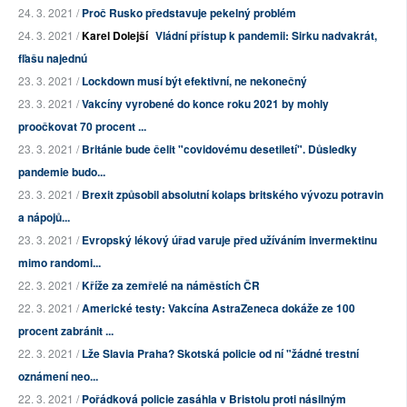
24. 3. 2021 /
Proč Rusko představuje pekelný problém
24. 3. 2021 /
Karel Dolejší
Vládní přístup k pandemii: Sirku nadvakrát,
fľašu najednú
23. 3. 2021 /
Lockdown musí být efektivní, ne nekonečný
23. 3. 2021 /
Vakcíny vyrobené do konce roku 2021 by mohly
proočkovat 70 procent ...
23. 3. 2021 /
Británie bude čelit "covidovému desetiletí". Důsledky
pandemie budo...
23. 3. 2021 /
Brexit způsobil absolutní kolaps britského vývozu potravin
a nápojů...
23. 3. 2021 /
Evropský lékový úřad varuje před užíváním invermektinu
mimo randomi...
22. 3. 2021 /
Kříže za zemřelé na náměstích ČR
22. 3. 2021 /
Americké testy: Vakcína AstraZeneca dokáže ze 100
procent zabránit ...
22. 3. 2021 /
Lže Slavia Praha? Skotská policie od ní "žádné trestní
oznámení neo...
22. 3. 2021 /
Pořádková policie zasáhla v Bristolu proti násilným