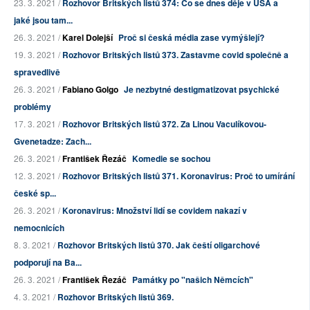
23. 3. 2021 /
Rozhovor Britských listů 374: Co se dnes děje v USA a
jaké jsou tam...
26. 3. 2021 /
Karel Dolejší
Proč si česká média zase vymýšlejí?
19. 3. 2021 /
Rozhovor Britských listů 373. Zastavme covid společně a
spravedlivě
26. 3. 2021 /
Fabiano Golgo
Je nezbytné destigmatizovat psychické
problémy
17. 3. 2021 /
Rozhovor Britských listů 372. Za Linou Vaculíkovou-
Gvenetadze: Zach...
26. 3. 2021 /
František Řezáč
Komedie se sochou
12. 3. 2021 /
Rozhovor Britských listů 371. Koronavirus: Proč to umírání
české sp...
26. 3. 2021 /
Koronavirus: Množství lidí se covidem nakazí v
nemocnicích
8. 3. 2021 /
Rozhovor Britských listů 370. Jak čeští oligarchové
podporují na Ba...
26. 3. 2021 /
František Řezáč
Památky po "našich Němcích"
4. 3. 2021 /
Rozhovor Britských listů 369.