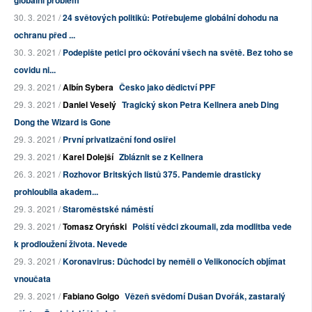
globální problém
30. 3. 2021 /
24 světových politiků: Potřebujeme globální dohodu na
ochranu před ...
30. 3. 2021 /
Podepište petici pro očkování všech na světě. Bez toho se
covidu ni...
29. 3. 2021 /
Albín Sybera
Česko jako dědictví PPF
29. 3. 2021 /
Daniel Veselý
Tragický skon Petra Kellnera aneb Ding
Dong the Wizard is Gone
29. 3. 2021 /
První privatizační fond osiřel
29. 3. 2021 /
Karel Dolejší
Zbláznit se z Kellnera
26. 3. 2021 /
Rozhovor Britských listů 375. Pandemie drasticky
prohloubila akadem...
29. 3. 2021 /
Staroměstské náměstí
29. 3. 2021 /
Tomasz Oryński
Polští vědci zkoumali, zda modlitba vede
k prodloužení života. Nevede
29. 3. 2021 /
Koronavirus: Důchodci by neměli o Velikonocích objímat
vnoučata
29. 3. 2021 /
Fabiano Golgo
Vězeň svědomí Dušan Dvořák, zastaralý