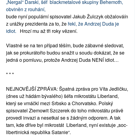
„Nergal“ Darski, šéf blackmetalové skupiny Behemoth,
obviněn z rouhání,
bude nyní populární spisovatel Jakub Żulczyk obžalováín
z urážky prezidenta za to, že
řekl, že Andrzej Duda je
idiot.
Hrozí mu až tři roky vězení.
Vlastně se na ten případ těším, bude zábavné sledovat,
jak se prokurátořio budou snažit u soudu dokázat, že se
jedná o pomluvu, protože Andrzej Duda NENÍ idiot…
* * *
NEJNOVĚJŠÍ ZPRÁVA: Špatná zpráva pro Víta Jedličku,
(dnes už hádám bývalého) šéfa mikrostátu Liberland,
který se vmáčkl mezi Srbsko a Chorvatsko. Polský
spisovatel Ziemowit Szczerek do toho mikrostátu právě
provedl invazi a nesetkal se s žádným odporem. A tak
tam, kde dříve byl mikrostát Liberland, nyní existuje „soc-
libertinická republika Satanie“.