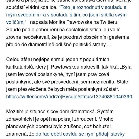
součástí vládní koalice.
"Toto je rozhodnutí v souladu s
mým svědomím a v souladu s tím, co jsem slíbila svým
voličům,"
napsala Monika Pawłowska na Twitteru.
Soudě podle pobouření na sociálních sítích její voliči
zrovna neočekávali, že je pozdraví obscénním gestem a
přejde do diametrálně odlišné politické strany ...
Celou aféru nejlépe shrnul jeden z populárních
karikaturistů, který ji Pawłowskou nakreslil, jak říká: „Byla
jsem levicová poslankyně, nyní jsem pravicová
poslankyně, ale své přesvědčení jsem nezměnila. Stále
jsem přesvědčena že bych měla poslankyní zůstat“.
https://twitter.com/AndrzejRysuje/status/137408810403905
Mezitím je situace s covidem dramatická. Systém
zdravotnictví je opět na pokraji zhroucení. Mnoho
plánovaných operací bylo zrušeno, což bohužel
znamená, že
do řad obětí covidu se nyní přidají stovky