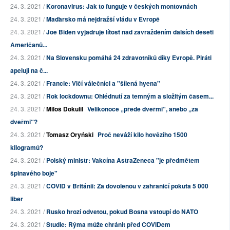
24. 3. 2021 /
Koronavirus: Jak to funguje v českých montovnách
24. 3. 2021 /
Maďarsko má nejdražší vládu v Evropě
24. 3. 2021 /
Joe Biden vyjadřuje lítost nad zavražděním dalších deseti
Američanů...
24. 3. 2021 /
Na Slovensku pomáhá 24 zdravotníků díky Evropě. Piráti
apelují na č...
24. 3. 2021 /
Francie: Vlčí válečníci a "šílená hyena"
24. 3. 2021 /
Rok lockdownu: Ohlédnutí za temným a složitým časem...
24. 3. 2021 /
Miloš Dokulil
Velikonoce „přede dveřmi“, anebo „za
dveřmi“?
24. 3. 2021 /
Tomasz Oryński
Proč neváží kilo hovězího 1500
kilogramů?
24. 3. 2021 /
Polský ministr: Vakcína AstraZeneca "je předmětem
špinavého boje"
24. 3. 2021 /
COVID v Británii: Za dovolenou v zahraničí pokuta 5 000
liber
24. 3. 2021 /
Rusko hrozí odvetou, pokud Bosna vstoupí do NATO
24. 3. 2021 /
Studie: Rýma může chránit před COVIDem