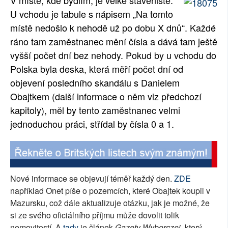
V místě, kde bydlím, je velké staveniště.
U vchodu je tabule s nápisem „Na tomto
SOCIÁLNÍ SÍTĚ
místě nedošlo k nehodě už po dobu X dnů“. Každé
RUBRIKY
ráno tam zaměstnanec mění čísla a dává tam ještě
vyšší počet dní bez nehody. Pokud by u vchodu do
PLNÁ VERZE STRÁNEK
Polska byla deska, která měří počet dní od
objevení posledního skandálu s Danielem
Obajtkem (další informace o něm viz předchozí
kapitoly), měl by tento zaměstnanec velmi
jednoduchou práci, střídal by čísla 0 a 1.
Nové informace se objevují téměř každý den.
ZDE
například Onet píše o pozemcích, které Obajtek koupil v
Mazursku, což dále aktualizuje otázku, jak je možné, že
si ze svého oficiálního příjmu může dovolit tolik
nemovitostí. A
tady
je článek
Gazety Wyborczej
, který