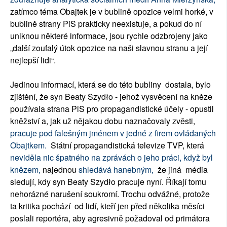
zatímco téma Obajtek je v bublině opozice velmi horké, v
bublině strany PiS prakticky neexistuje, a pokud do ní
uniknou některé informace, jsou rychle odzbrojeny jako
„další zoufalý útok opozice na naši slavnou stranu a její
nejlepší lidi“.
Jedinou informací, která se do této bubliny dostala, bylo
zjištění, že syn Beaty Szydło - jehož vysvěcení na kněze
používala strana PiS pro propagandistické účely - opustil
kněžství a, jak už nějakou dobu naznačovaly zvěsti,
pracuje pod falešným jménem v jedné z firem ovládaných
Obajtkem.
Státní propagandistická televize TVP, která
neviděla nic špatného na zprávách o jeho práci, když byl
knězem,
najednou
shledává hanebným,
že jiná média
sledují, kdy syn Beaty Szydło pracuje nyní. Říkají tomu
nehorázné narušení soukromí. Trochu odvážné, protože
ta kritika pochází od lidí, kteří jen před několika měsíci
poslali reportéra, aby agresivně požadoval od primátora