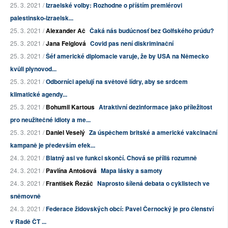
25. 3. 2021 /
Izraelské volby: Rozhodne o příštím premiérovi
palestinsko-izraelsk...
25. 3. 2021 /
Alexander Ač
Čaká nás budúcnosť bez Golfského prúdu?
25. 3. 2021 /
Jana Feiglová
Covid pas není diskriminační
25. 3. 2021 /
Šéf americké diplomacie varuje, že by USA na Německo
kvůli plynovod...
25. 3. 2021 /
Odborníci apelují na světové lídry, aby se srdcem
klimatické agendy...
25. 3. 2021 /
Bohumil Kartous
Atraktivní dezinformace jako příležitost
pro neužitečné idioty a me...
25. 3. 2021 /
Daniel Veselý
Za úspěchem britské a americké vakcinační
kampaně je především efek...
24. 3. 2021 /
Blatný asi ve funkci skončí. Chová se příliš rozumně
24. 3. 2021 /
Pavlína Antošová
Mapa lásky a samoty
24. 3. 2021 /
František Řezáč
Naprosto šílená debata o cyklistech ve
sněmovně
24. 3. 2021 /
Federace židovských obcí: Pavel Černocký je pro členství
v Radě ČT ...