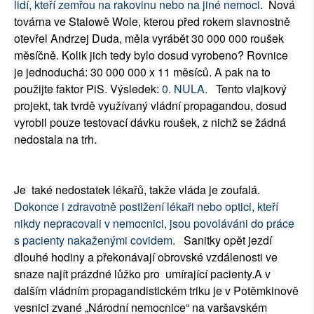
lidí, kteří zemřou na rakovinu nebo na jiné nemoci
. Nová
továrna ve Stalowě Wole, kterou před rokem slavnostně
otevřel Andrzej Duda, měla vyrábět 30 000 000 roušek
měsíčně. Kolik jich tedy bylo dosud vyrobeno? Rovnice
je jednoduchá: 30 000 000 x 11 měsíců. A pak na to
použijte faktor PiS. Výsledek:
0. NULA.
Tento vlajkový
projekt, tak tvrdě využívaný vládní propagandou, dosud
vyrobil pouze testovací dávku roušek, z nichž se žádná
nedostala na trh.
Je také nedostatek lékařů, takže vláda je zoufalá.
Dokonce i zdravotně postižení lékaři nebo optici, kteří
nikdy nepracovali v nemocnici, jsou povoláváni do práce
s pacienty nakaženými covidem.
Sanitky opět jezdí
dlouhé hodiny a překonávají obrovské vzdálenosti ve
snaze najít prázdné lůžko pro umírající pacienty.A v
dalším vládním propagandistickém triku je v Potěmkinově
vesnici zvané „Národní nemocnice“ na varšavském