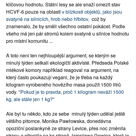
klíčovou hodnotu. Státní lesy se ale snaží omezit stav
HCVF-6 pouze na oblasti
v blízkosti objektů, jako jsou
svatyně na silnicích, hrob nebo hřbitov,
což by
znamenalo, že by směli všechno ostatní pokácet. Podle
všeho má jen pár stromů kolem svatyně u silnice hodnotu
pro místní komunitu ...
A toto není ten nejhloupější argument, se kterým se
minulý týden setkali ekologičtí aktivisté. Předseda Polské
mlékové komory například reagoval na argument, na
který často poukazují vegani, že je třeba na každý
kilogram vyrobeného hovězího masa použít 1500 litrů
vody.
"Pokud je to pravda, proč 1 kilogram neváží 1500
kg, ale stále jen 1 kg?"
Ale byl tu někdo, kdo ze sebe minulý týden udělal ještě
většího pitomce. Monika Pawłowska, donedávna
opoziční poslankyně ze strany Levice, přes noc změnila
stranu a připojila se ke straně Jarosława Gowina, která je