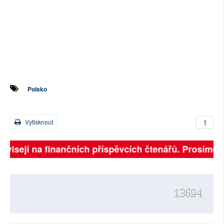
Polsko
1
Vytisknout
visejí na finančních příspěvcích čtenářů. Prosíme, př
13694