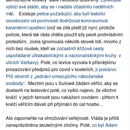
vybízí své stádo, aby se i nadále účastnilo nedělních
m
ší. Existuje
petice požadující, aby byli katolíci
osvobozeni od povinností dodržovat koronavirová
karanténní opatření
(což se zdá platit již nyní, protože
policie, která tak ráda chtěla použít síly peoti protivládním
protestům, zcela ignorovala několik stovek lidí, mnoho z
nich bez roušek, kteří se
zúčastnili křížové cesty
uspořádané ultrakatolickými a nacionalistickými kruhy v
ulicích Varšavy
). Poté, co levice vyzvala k přísnějšímu
prosazování předpisů pro covid v kostelích,
ji poslanci
PiS obvinili z „jednání omezujícího náboženské
svobody“
. Mezitím jsou v Sułowě žádáni věřící, aby se
dostavili na testování poté, co vyšlo najevo, že všichni
kněží v jejich farnosti jsou nakaženi covidem - přitom ti
kněží věřícím dávali při přijímání do úst hostie...
Ale zapomeňte na ohrožování veřejnosti. Vláda je příliš
zaneprázdněna skutečnými zločiny. Poté,
co byl Adam