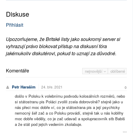
Diskuse
Přihlásit
Upozorňujeme, že Britské listy jako soukromý server si
vyhrazují právo blokovat přístup na diskusní fóra
jakémukoliv diskutérovi, pokud to uznají za důvodné.
Komentáře
nejnovější
oblíbené
Petr Haraším
24. bře. 2021
0
došlo v Polsku k volebnímu podvodu kolosálních rozměrů, nebo
si státostranu pis Poláci zvolili zcela dobrovolně? stejně jako u
nás přeci moc dobře ví, co je státostrana pis a její psychicky
nemocný šéf zač a co Polsku provádí, stejně tak u nás koblihy
moc dobře věděly, co je zač udavač a spolupracovník stb Babiš
a že stát pod jejich vedením zkolabuje.