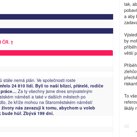
tak, a
pobavi
a aby 
zadava
Výsled
by moh
 ČR. †
příběh
větší 
Příběh
zlehčo
přechá
ů stále nemá plán. Ve společnosti roste
riskant
lo 24 810 lidí. Byli to naši blízcí, přátelé, rodiče
 z práce…
Za ty všechny jsme dnes smývatelným
To vše
ěstském náměstí a také v dalších městech po
refero
hodlo, že kříže mohou na Staroměstském náměstí
životy nás zavazují k tomu, abychom u voleb
škály 
k bude hůř. Zbývá 199 dní.