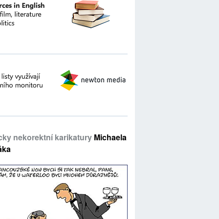
icky nekorektní karikatury
Michaela
áka