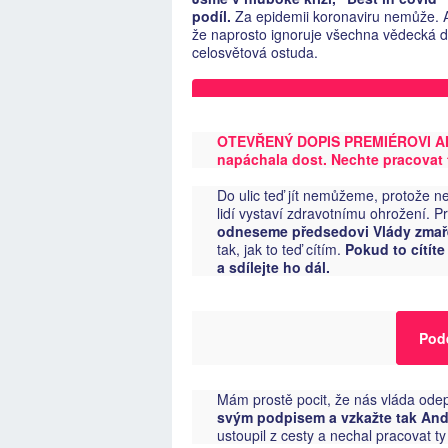
podíl.
Za epidemii koronaviru nemůže. A
že naprosto ignoruje všechna vědecká d
celosvětová ostuda.
OTEVŘENÝ DOPIS PREMIÉROVI AND
napáchala dost. Nechte pracovat 
Do ulic teď jít nemůžeme, protože n
lidí vystaví zdravotnímu ohrožení. P
odneseme předsedovi Vlády zmař
tak, jak to teď cítím.
Pokud to cítít
a sdílejte ho dál.
Pod
Mám prostě pocit, že nás vláda odep
svým podpisem a vzkažte tak Andr
ustoupil z cesty a nechal pracovat t