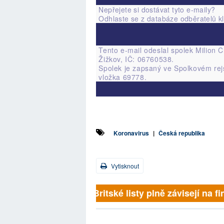
Nepřejete si dostávat tyto e-maily?
Odhlaste se z databáze odběratelů
k
Tento e-mail odeslal spolek Milion C
Žižkov, IČ: 06760538.
Spolek je zapsaný ve Spolkovém re
vložka 69778.
Koronavirus
|
Česká republika
Vytisknout
Britské listy plně závisejí na fi