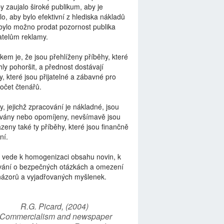
by zaujalo široké publikum, aby je
lo, aby bylo efektivní z hlediska nákladů
bylo možno prodat pozornost publika
telům reklamy.
kem je, že jsou přehlíženy příběhy, které
ly pohoršit, a přednost dostávají
y, které jsou přijatelné a zábavné pro
počet čtenářů.
y, jejichž zpracování je nákladné, jsou
vány nebo opomíjeny, nevšímavě jsou
zeny také ty příběhy, které jsou finančně
ní.
 vede k homogenizaci obsahu novin, k
vání o bezpečných otázkách a omezení
názorů a vyjadřovaných myšlenek.
R.G. Picard, (2004)
“Commercialism and newspaper