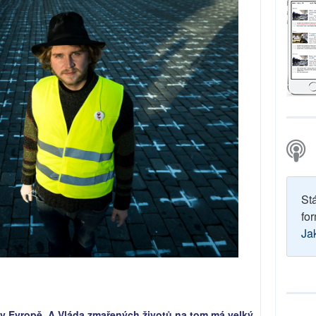
St
for
Ja
” v Evropě. A Vláda zmařených životů na tom má velký