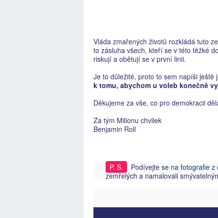
Vláda zmařených životů rozkládá tuto zem
to zásluha všech, kteří se v této těžké 
riskují a obětují se v první linii.
Je to důležité, proto to sem napíši ještě
k tomu, abychom u voleb konečně vyk
Děkujeme za vše, co pro demokracii děl
Za tým Milionu chvilek
Benjamin Roll
P. S.
Podívejte se na
fotografie z
zemřelých a namalovali smývatelným