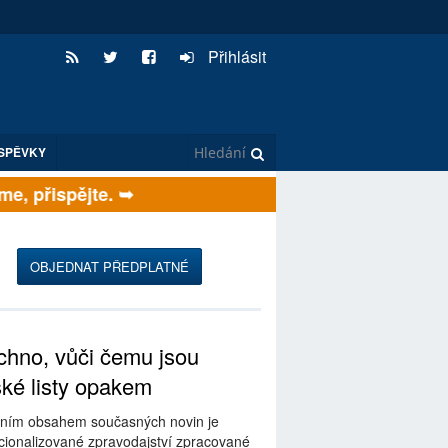
Přihlásit
SPĚVKY
 přispějte. ➥
OBJEDNAT PŘEDPLATNÉ
hno, vůči čemu jsou
ské listy opakem
ním obsahem současných novin je
ionalizované zpravodajství zpracované