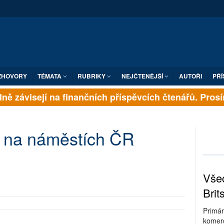
ZHOVORY
TÉMATA
RUBRIKY
NEJČTENĚJŠÍ
AUTOŘI
PŘÍ
ě závisejí na finančních příspěvcích čtenářů. Prosíme,
é na náměstích ČR
Všec
Brit
Primár
komerc