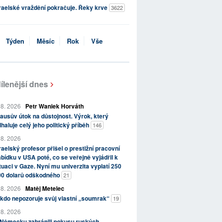
raelské vraždění pokračuje. Řeky krve
3622
Týden
Měsíc
Rok
Vše
ílenější dnes
 8. 2026
Petr Waniek Horváth
ausův útok na důstojnost. Výrok, který
haluje celý jeho politický příběh
146
 8. 2026
raelský profesor přišel o prestižní pracovní
bídku v USA poté, co se veřejně vyjádřil k
tuaci v Gaze. Nyní mu univerzita vyplatí 250
00 dolarů odškodného
21
 8. 2026
Matěj Metelec
kdo nepozoruje svůj vlastní „soumrak“
19
 8. 2026
 Německu zabránili pokusu ruských