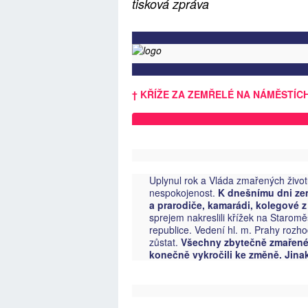
tisková zpráva
† KŘÍŽE ZA ZEMŘELÉ NA NÁMĚSTÍCH
Uplynul rok a Vláda zmařených život
nespokojenost.
K dnešnímu dni zemře
a prarodiče, kamarádi, kolegové
sprejem nakreslili křížek na Starom
republice. Vedení hl. m. Prahy roz
zůstat.
Všechny zbytečně zmařené 
konečně vykročili ke změně. Jina