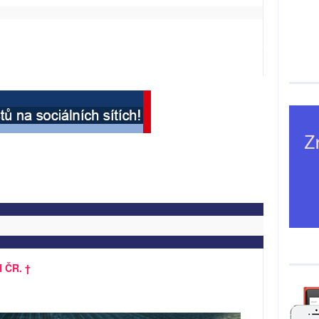
 ČR. †