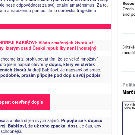
le nese odpovědnost za svůj totální amatérismus. Za to,
ata a nabízenou pomoc. Je to obrovská tragédie a
REJI BABIŠOVI: Vláda zmařených životů už
ty, kterým osud České republiky není lhostejný.
echceme krizi prohlubovat tím, že se velké množství
roto jsem napsal otevřený
dopis, který ve čtvrtek
ených životů
Andreji Babišovi. Je napsaný od srdce,
e podobně, prosím připojte pod dopis svůj podpis
Polit
Marč
epsat otevřený dopis
sala a hledí si jen svých zájmů.
Připojte se k dopisu
eji Babišovi, že už toho zpackal dost.
Je čas, aby
y schopnější.