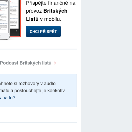
Přispějte finančně na
provoz
Britských
v mobilu.
Listů
CHCI PŘISPĚT
Podcast Britských listů
áhněte si rozhovory v audio
mátu a poslouchejte je kdekoliv.
k na to?