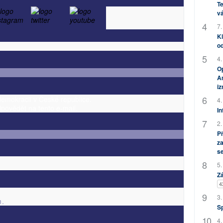
Te
vá
7.
Kl
od
4.
Op
Am
i
demokracii v České republice.
4.
povědět na tento e-mail.
In
2.
P
za
s
5.
Zá
4
3.
m.
S
4.