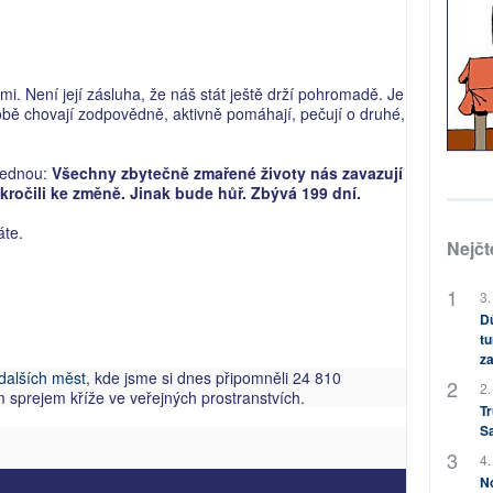
i. Není její zásluha, že náš stát ještě drží pohromadě. Je
době chovají zodpovědně, aktivně pomáhají, pečují o druhé,
 jednou:
Všechny zbytečně zmařené životy nás zavazují
ročili ke změně. Jinak bude hůř. Zbývá 199 dní.
áte.
Nejčt
3.
Dů
tu
za
 dalších měst
, kde jsme si dnes připomněli 24 810
2.
 sprejem kříže ve veřejných prostranstvích.
Tr
S
4.
No