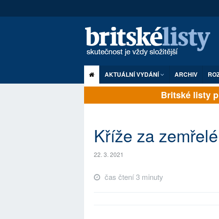
AKTUÁLNÍ VYDÁNÍ
ARCHIV
RO
Britské listy pln
Kříže za zemřel
22. 3. 2021
čas čtení 3 minuty