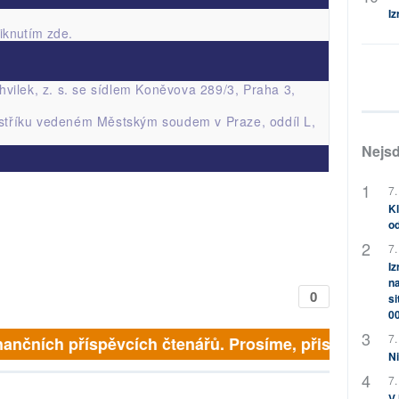
Iz
liknutím zde
.
hvilek, z. s. se sídlem Koněvova 289/3, Praha 3,
jstříku vedeném Městským soudem v Praze, oddíl L,
Nejsd
7.
Kl
od
7.
Iz
na
0
si
0
7.
nančních příspěvcích čtenářů. Prosíme, přispějte. ➥
Ni
7.
V