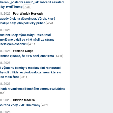
herán „poslední šancí“, jak zabránit eskalaci
lky, tvrdí Trump
7933
 8. 2026
Petr Waniek Horváth
ausův útok na důstojnost. Výrok, který
haluje celý jeho politický příběh
4541
 8. 2026
uštěni Spojenými státy: Palestinští
eričané uvízli ve vlně násilí ze strany
zraelských osadníků
4511
 8. 2026
Fabiano Golgo
fantino zjišťuje, že FIFA není jeho firma
4490
 8. 2026
ři výbuchu bomby v moskevské restauraci
hynuli tři lidé; explodovalo zařízení, které u
ebe měla žena
4411
 8. 2026
hada trvanlivosti římského betonu rozluštěna
380
 8. 2026
Oldřich Maděra
potřeba vody v JE Dukovany
4279
 8. 2026