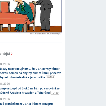
enější
 8. 2026
kazy nasvědčují tomu, že USA svrhly téměř
novou bombu na obytný dům v Íránu, přičemž
hynulo dvouleté dítě a jeho rodiče
10709
 8. 2026
ump ustoupil od útoků na Írán po varování ze
aúdské Arábie a hrozbách z Teheránu
10189
 8. 2026
vá jednání mezi USA a Íránem jsou pro