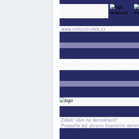
www.milionchvilek.cz
Přepošlete tento e-mail dál a pomozte 
Chcete se nás na něco zeptat? Stačí od
Záleží Vám na demokracii?
Podpořte její obranu finančním dare