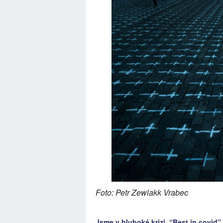
Foto: Petr Zewlakk Vrabec
Jsme v hluboké krizi, “Best in covid